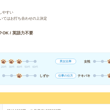
募しやすい
いてはお打ち合わせの上決定
クOK / 英語力不要
女性
男女比率
20代
30代
40代
50代
60代
しずか
テキパキ
仕事の仕方