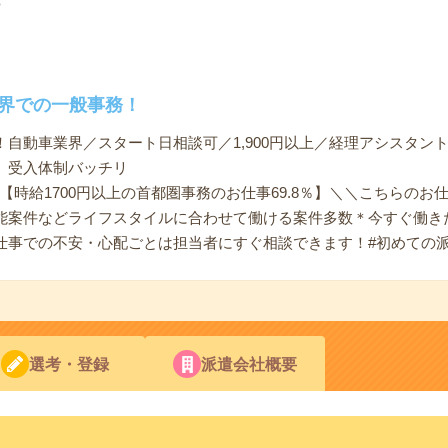
ナ
業界での一般事務！
自動車業界／スタート日相談可／1,900円以上／経理アシスタン
。受入体制バッチリ
【時給1700円以上の首都圏事務のお仕事69.8％】＼＼こちらの
能案件などライフスタイルに合わせて働ける案件多数＊今すぐ働き
仕事での不安・心配ごとは担当者にすぐ相談できます！#初めての
選考・登録
派遣会社概要