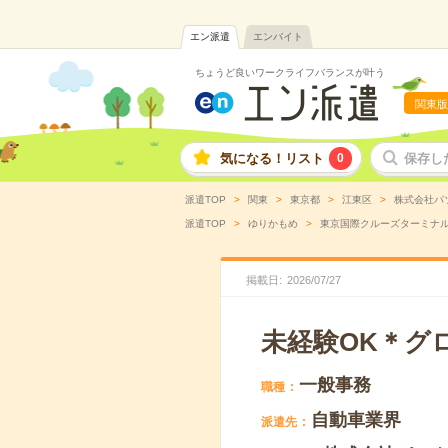
エン派遣
エンバイト
ちょうど良いワークライフバランスが叶う
関東版
気になる！リスト
0
保存し
派遣TOP
関東
東京都
江東区
株式会社パ
派遣TOP
ゆりかもめ
東京国際クルーズターミナ
掲載日
2026
/
07
/
27
未経験OK＊グ
一般事務
職種
自動車業界
派遣先