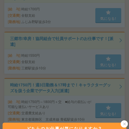
給 与
時給1700円
交通費
全額支給
気になる!
勤務地
ふじみ野駅徒歩3分
三郷市/幸房！協同組合で社員サポートのお仕事です！[派
遣]
給 与
時給1550円
交通費
全額支給
気になる!
勤務地
三郷駅徒歩10分
時給1750円！週3日勤務＆17時まで！キャラクターグッ
ズを扱う企業でデータ入力[派遣]
給 与
時給1750円～1800円＋交 ■給与の前払いが
可能な速払いサービスあり
交通費
交通費支給あり
気になる!
勤務地
東京都葛飾区 京成本線 青砥駅徒歩10分
どちらのお仕事が気になりますか？