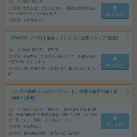
給 与
時給1500円
交通費
実費支給／当社規定あり。通勤交通費実費支
払／上限4万円／月※規定あり
気になる!
勤務地
122号線沿い
COACH(コーチ)｜越谷レイクタウン販売スタッフ[派遣]
給 与
時給1600円～1670円
交通費
全額支給｜定期代を上限として、勤務日数分
全額支給いたします◎
気になる!
勤務地
埼玉県越谷市 【最寄り駅】越谷レイクタウン
駅
パリ発の高級ジュエリーブランド。伊勢丹新宿で輝く販
売職！[派遣]
給 与
時給1700円～1800円 【月給例】時給1700
円 実働7.5H×21日勤務の場合「267,750円」※月収例
は一例です。ご経験により異なります。
気になる!
交通費
全額支給◎
勤務地
東京都新宿区 【最寄り駅】新宿駅