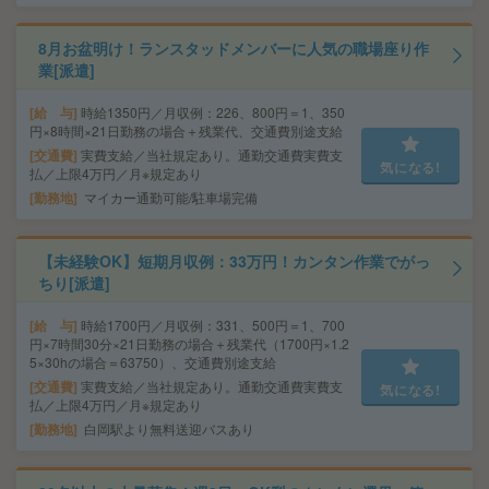
8月お盆明け！ランスタッドメンバーに人気の職場座り作
業[派遣]
給 与
時給1350円／月収例：226、800円＝1、350
円×8時間×21日勤務の場合＋残業代、交通費別途支給
交通費
実費支給／当社規定あり。通勤交通費実費支
気になる!
払／上限4万円／月※規定あり
勤務地
マイカー通勤可能/駐車場完備
【未経験OK】短期月収例：33万円！カンタン作業でがっ
ちり[派遣]
給 与
時給1700円／月収例：331、500円＝1、700
円×7時間30分×21日勤務の場合＋残業代（1700円×1.2
5×30hの場合＝63750）、交通費別途支給
交通費
実費支給／当社規定あり。通勤交通費実費支
気になる!
払／上限4万円／月※規定あり
勤務地
白岡駅より無料送迎バスあり