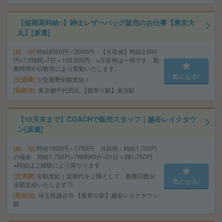
【短期高時給○】紳士レザーバッグ販売のお仕事【東京大
丸】[派遣]
給 与
時給2000円～2000円 【月収例】時給2,000
円×7.5時間×7日＝105,000円 ※月収例は一例です。勤
務時間や日数等により変動いたします。
気になる!
交通費
☆交通費全額支給！
勤務地
東京都千代田区 【最寄り駅】東京駅
【10月末まで】COACHで販売スタッフ｜越谷レイクタウ
ン[派遣]
給 与
時給1600円～1750円 月給例：時給1,750円
の場合 時給1,750円×7時間40分×21日＝281,750円
※時給はご経験により異なります
交通費
全額支給｜定期代を上限として、勤務日数分
気になる!
全額支給いたします◎
勤務地
埼玉県越谷市 【最寄り駅】越谷レイクタウン
駅