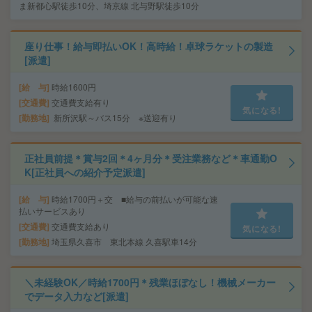
ま新都心駅徒歩10分、埼京線 北与野駅徒歩10分
座り仕事！給与即払いOK！高時給！卓球ラケットの製造
[派遣]
給 与
時給1600円
交通費
交通費支給有り
気になる!
勤務地
新所沢駅～バス15分 ※送迎有り
正社員前提＊賞与2回＊4ヶ月分＊受注業務など＊車通勤O
K[正社員への紹介予定派遣]
給 与
時給1700円＋交 ■給与の前払いが可能な速
払いサービスあり
交通費
交通費支給あり
気になる!
勤務地
埼玉県久喜市 東北本線 久喜駅車14分
＼未経験OK／時給1700円＊残業ほぼなし！機械メーカー
でデータ入力など[派遣]