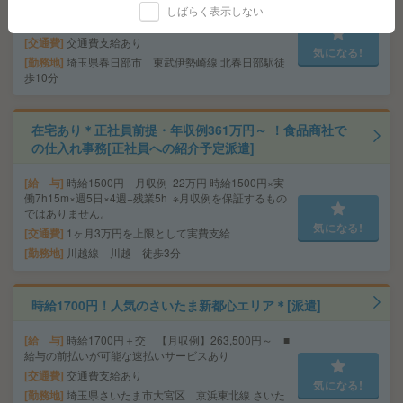
給 与
時給1600円＋交 ■給与の前払いが可能な速
しばらく表示しない
払いサービスあり
交通費
交通費支給あり
気になる!
勤務地
埼玉県春日部市 東武伊勢崎線 北春日部駅徒
歩10分
在宅あり＊正社員前提・年収例361万円～ ！食品商社で
の仕入れ事務[正社員への紹介予定派遣]
給 与
時給1500円 月収例 22万円 時給1500円×実
働7h15m×週5日×4週+残業5h ※月収例を保証するもの
ではありません。
気になる!
交通費
1ヶ月3万円を上限として実費支給
勤務地
川越線 川越 徒歩3分
時給1700円！人気のさいたま新都心エリア＊[派遣]
給 与
時給1700円＋交 【月収例】263,500円～ ■
給与の前払いが可能な速払いサービスあり
交通費
交通費支給あり
気になる!
勤務地
埼玉県さいたま市大宮区 京浜東北線 さいた