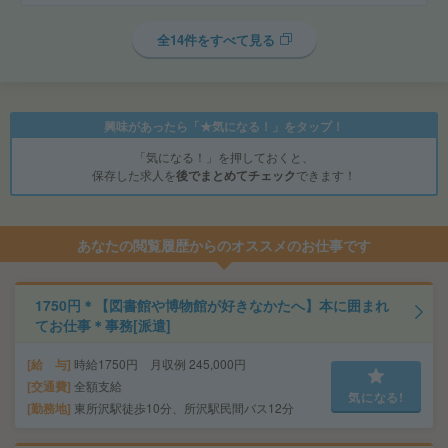
全14件をすべて見る
興味があったら「★気になる！」をタップ！
「気になる！」を押しておくと、
保存した求人を
後でまとめてチェック
できます！
あなたの閲覧履歴からのオススメのお仕事です
1750円＊【図書館や博物館が好きなかたへ】本に囲まれ
てお仕事＊事務[派遣]
給 与
時給1750円 月収例 245,000円
交通費
全額支給
気になる!
勤務地
東所沢駅徒歩10分、所沢駅民間バス12分