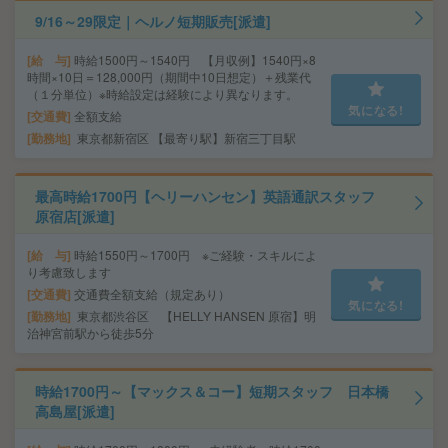
9/16～29限定｜ヘルノ短期販売[派遣]
給 与
時給1500円～1540円 【月収例】1540円×8
時間×10日＝128,000円（期間中10日想定）＋残業代
（１分単位）※時給設定は経験により異なります。
気になる!
交通費
全額支給
勤務地
東京都新宿区 【最寄り駅】新宿三丁目駅
最高時給1700円【ヘリーハンセン】英語通訳スタッフ
原宿店[派遣]
給 与
時給1550円～1700円 ※ご経験・スキルによ
り考慮致します
交通費
交通費全額支給（規定あり）
気になる!
勤務地
東京都渋谷区 【HELLY HANSEN 原宿】明
治神宮前駅から徒歩5分
時給1700円～【マックス＆コー】短期スタッフ 日本橋
高島屋[派遣]