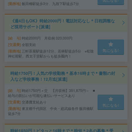
気になる!
勤務地
飯田橋駅徒歩3分、九段下駅徒歩7分
《週4日もOK》時給2000円！電話対応なし＊日程調整な
ど採用サポート[派遣]
給 与
時給2000円 月収例 320,000円
交通費
全額支給
気になる!
勤務地
三軒茶屋駅徒歩12分、若林駅徒歩5分 ※松陰
神社前駅、西太子堂駅からも徒歩圏内！
時給1750円！人気の学校勤務＊基本16時まで＊書類の封
入など学校事務！12月迄[派遣]
給 与
時給1750円＋交 【月収例】301,875円～ ■
給与の前払いが可能な速払いサービスあり
交通費
交通費支給あり
気になる!
勤務地
東京都千代田区 中央・総武線各停 飯田橋駅
徒歩7分
時給1850円！ピタッと16時まで＊時短＊2名の募集＊受