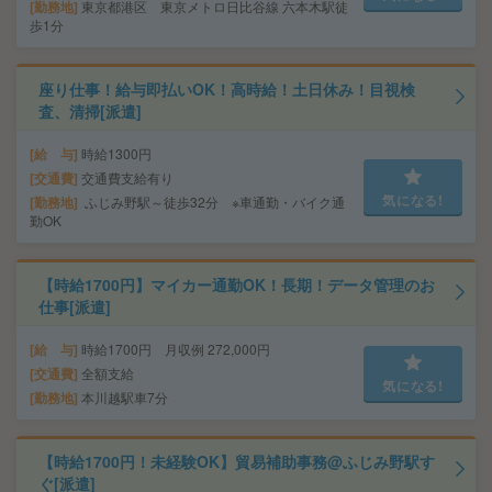
勤務地
東京都港区 東京メトロ日比谷線 六本木駅徒
歩1分
座り仕事！給与即払いOK！高時給！土日休み！目視検
査、清掃[派遣]
給 与
時給1300円
交通費
交通費支給有り
気になる!
勤務地
ふじみ野駅～徒歩32分 ※車通勤・バイク通
勤OK
【時給1700円】マイカー通勤OK！長期！データ管理のお
仕事[派遣]
給 与
時給1700円 月収例 272,000円
交通費
全額支給
気になる!
勤務地
本川越駅車7分
【時給1700円！未経験OK】貿易補助事務@ふじみ野駅す
ぐ[派遣]