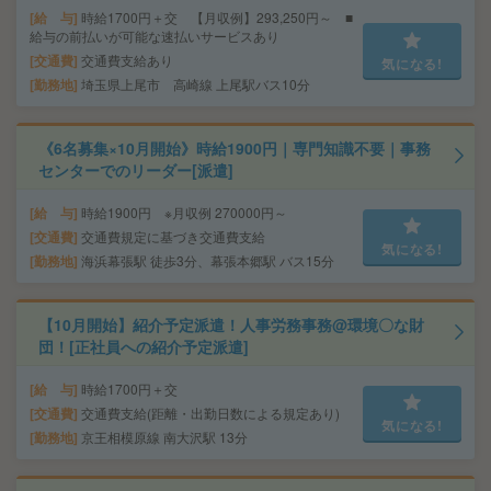
給 与
時給1700円＋交 【月収例】293,250円～ ■
給与の前払いが可能な速払いサービスあり
交通費
交通費支給あり
気になる!
勤務地
埼玉県上尾市 高崎線 上尾駅バス10分
《6名募集×10月開始》時給1900円｜専門知識不要｜事務
センターでのリーダー[派遣]
給 与
時給1900円 ※月収例 270000円～
交通費
交通費規定に基づき交通費支給
気になる!
勤務地
海浜幕張駅 徒歩3分、幕張本郷駅 バス15分
【10月開始】紹介予定派遣！人事労務事務@環境〇な財
団！[正社員への紹介予定派遣]
給 与
時給1700円＋交
交通費
交通費支給(距離・出勤日数による規定あり)
気になる!
勤務地
京王相模原線 南大沢駅 13分