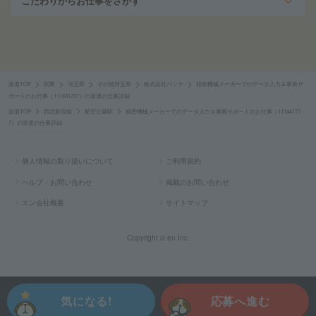
こだわりからお仕事をさがす
派遣TOP
関東
埼玉県
その他埼玉県
株式会社パソナ
精密機械メーカーでのデータ入力＆事務サ
ポートのお仕事（111441737）の派遣の仕事詳細
派遣TOP
西武新宿線
航空公園駅
精密機械メーカーでのデータ入力＆事務サポートのお仕事（11144173
7）の派遣の仕事詳細
個人情報の取り扱いについて
ご利用規約
ヘルプ・お問い合わせ
掲載のお問い合わせ
エン会社概要
サイトマップ
Copyright © en Inc.
気になる!
応募へ進む