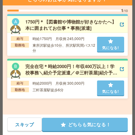
週4日在宅＊時給1870円！健康サービス企業で事務サポー
1
/10
ト[派遣]
1750円＊【図書館や博物館が好きなかたへ】
給 与
時給1870円＋交 【月収例】299,200円～ ■
本に囲まれてお仕事＊事務[派遣]
給与の前払いが可能な速払いサービスあり
交通費
交通費支給あり
気になる!
時給1750円 月収例 245,000円
給与
勤務地
東京都目黒区 東急東横線 中目黒駅徒歩1分
東所沢駅徒歩10分、所沢駅民間バス12
勤務地
気になる!
分
時給2100円＊17時15分まで！未経験OK＊経理データの
完全在宅＊時給2000円！年収400万以上！学
入力など[派遣]
校事務＼紹介予定派遣／＠三軒茶屋[紹介予定
派遣]
給 与
時給2100円＋交 【月収例】388,500円～ ■
時給2000円 月収例 300,000円
給与
給与の前払いが可能な速払いサービスあり
三軒茶屋駅徒歩6分
勤務地
交通費
交通費支給あり
気になる!
気になる!
勤務地
埼玉県越谷市 東武伊勢崎線 新越谷駅バス10
分、武蔵野線 越谷レイクタウン駅バス20分
基本定時で帰れる＊未経験者歓迎＊時給1600円＊データ
スキップ
どちらも気になる！
入力など[派遣]