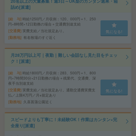
20名以上の大量募集！週3日～OK梨のカンタン選果・箱
詰め[派遣]
給 与
時給1250円／月収例：120、000円＝1、250
円×8時間×12日勤務の場合＋交通費別途支給
交通費
実費支給／当社規定あり。
気になる!
勤務地
有名牧場のすぐ近く
月28万円以上可｜夜勤｜難しい会話なし見た目をチェッ
ク！[派遣]
給 与
時給1800円／月収例：283、500円＝1、800
円×7時間30分×21日勤務の場合＋残業代、交通費、深
夜手当別途支給
交通費
実費支給／当社規定あり。通勤交通費実費支
気になる!
払／上限4万円／月※規定あり
勤務地
久喜菖蒲公園近く
スピードよりも丁寧に！未経験OK！作業はカンタン×完
全座り[派遣]