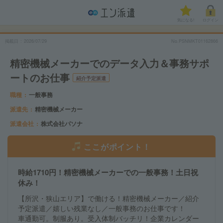
気になる!
ログイン
掲載日
2026/07/29
No.PSNMKT01162866
精密機械メーカーでのデータ入力＆事務サポ
ートのお仕事
紹介予定派遣
職種
一般事務
派遣先
精密機械メーカー
派遣会社
株式会社パソナ
ここがポイント！
時給1710円！精密機械メーカーでの一般事務！土日祝
休み！
【所沢・狭山エリア】で働ける！精密機械メーカー／紹介
予定派遣／嬉しい残業なし／一般事務のお仕事です！
車通勤可。制服あり。受入体制バッチリ！企業カレンダー