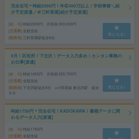
完全在宅＊時給2000円！年収400万以上！学校事務＼紹
介予定派遣／＠三軒茶屋[紹介予定派遣]
給 与
時給2000円 月収例 300,000円
交通費
全額支給
気になる!
勤務地
三軒茶屋駅徒歩6分
9月！区役所！下北沢！データ入力多め！カンタン事務の
お仕事[派遣]
給 与
時給1650円 月収例 255,750円
交通費
全額支給
気になる!
勤務地
下北沢駅徒歩4分 ※小田原線 東北沢駅 徒歩
８分
時給1750円＊完全在宅！KADOKAWA！書籍データに関
わるデータ入力[派遣]
給 与
時給1750円
交通費
全額支給