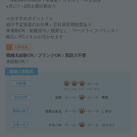
※月に1～2回土曜出勤在り
≪おすすめポイント！≫
紹介予定派遣のお仕事／正社員登用制度あり
車通勤OK・制服貸与／残業なし・ワークライフバランス！
幅広いPCスキルが活かせます
応募資格
職種未経験OK / ブランクOK / 英語力不要
未経験OK！
職場の雰囲気
年齢層
20代
30代
40代
50代
60代
男女比率
女性
男性
職場の様子
活気がある
しずか
仕事の仕方
テキパキ
コツコツ