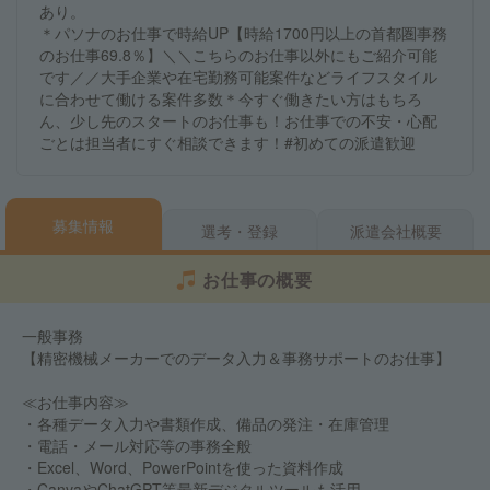
あり。
＊パソナのお仕事で時給UP【時給1700円以上の首都圏事務
のお仕事69.8％】＼＼こちらのお仕事以外にもご紹介可能
です／／大手企業や在宅勤務可能案件などライフスタイル
に合わせて働ける案件多数＊今すぐ働きたい方はもちろ
ん、少し先のスタートのお仕事も！お仕事での不安・心配
ごとは担当者にすぐ相談できます！#初めての派遣歓迎
募集情報
選考・登録
派遣会社概要
お仕事の概要
一般事務
【精密機械メーカーでのデータ入力＆事務サポートのお仕事】
≪お仕事内容≫
・各種データ入力や書類作成、備品の発注・在庫管理
・電話・メール対応等の事務全般
・Excel、Word、PowerPointを使った資料作成
・CanvaやChatGPT等最新デジタルツールも活用