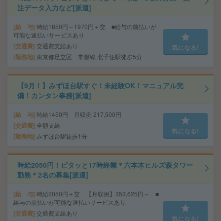
注データ入力など[派遣]
給 与
時給1850円～1970円＋交 ■給与の前払いが
可能な速払いサービスあり
交通費
交通費支給あり
気になる!
勤務地
東京都足立区 常磐線 北千住駅徒歩5分
【9月！】みずほ台駅すぐ！未経験OK！マニュアル完
備！カンタン事務[派遣]
給 与
時給1450円 月収例 217,500円
交通費
全額支給
気になる!
勤務地
みずほ台駅徒歩1分
時給2050円！ピタッと17時終業＊六本木ヒルズ森タワー
勤務＊2名の募集[派遣]
給 与
時給2050円＋交 【月収例】353,625円～ ■
給与の前払いが可能な速払いサービスあり
交通費
交通費支給あり
気になる!