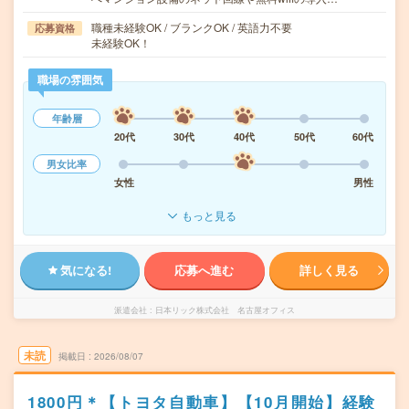
職種未経験OK / ブランクOK / 英語力不要
応募資格
未経験OK！
職場の雰囲気
年齢層
20代
30代
40代
50代
60代
男女比率
女性
男性
もっと見る
気になる!
応募へ進む
詳しく見る
派遣会社
日本リック株式会社 名古屋オフィス
未読
掲載日
2026/08/07
1800円＊【トヨタ自動車】【10月開始】経験