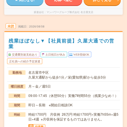
派遣会社
マンパワーグループ株式会社 名古屋支店
未読
掲載日
2026/08/08
残業ほぼなし▼【社員前提】久屋大通での営
業
交通費別途支給あり
土日祝日が休み
WEB登録OK
正社員への紹介予定派遣
名古屋市中区
勤務地
久屋大通駅から徒歩1分／栄(愛知県)駅から徒歩3分
月～金／週5日
曜日頻度
09:00-17:45（休憩50分）実働7時間55分（残業少なめ！）
時間
即日～長期 ※開始日相談OK
期間
時給1700円 月収例 26万円 時給1700円×実働7h55m×週5
時給
日×4週 ※月収例を保証するものではありません。
交通費