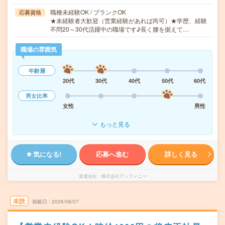
職種未経験OK / ブランクOK
応募資格
★未経験者大歓迎（営業経験があれば尚可）★学歴、経験
不問20～30代活躍中の職場です♪長く腰を据えて…
職場の雰囲気
年齢層
20代
30代
40代
50代
60代
男女比率
女性
男性
もっと見る
気になる!
応募へ進む
詳しく見る
派遣会社
株式会社アンフィニー
未読
掲載日
2026/08/07