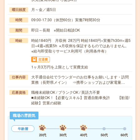
月～金／週5日
曜日頻度
09:00-17:30（休憩60分）実働7時間30分
時間
即日～長期 ※開始日相談OK
期間
時給1840円 月収例 28万円 時給1840円×実働7h30m×週5
時給
日×4週+残業5h ※月収例を保証するものではありません。
※給与即受取りサービス利用可（利用条件有）
交通費
1ヶ月3万円を上限として実費支給
大手通信会社でラウンダーのお仕事をお願いします・訪問
仕事内容
業務（長野県メイン） ⇒携帯ショップおよび家電量…
職種未経験OK / ブランクOK / 英語力不要
応募資格
■未経験OK！【必要なスキル】普通自動車免許 【歓迎/
経験】営業の経験
職場の雰囲気
年齢層
20代
30代
40代
50代
60代