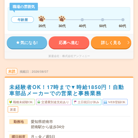
職場の雰囲気
年齢層
20代
30代
40代
50代
60代
気になる!
応募へ進む
詳しく見る
派遣会社
株式会社アンフィニー
未読
掲載日
2026/08/07
未経験者OK！17時まで▼時給1850円！自動
車部品メーカーでの営業と事務業務
職種未経験OK
交通費別途支給あり
土日祝日が休み
WEB登録OK
派遣
愛知県碧南市
勤務地
碧南駅から徒歩34分
月～金／週5日
曜日頻度