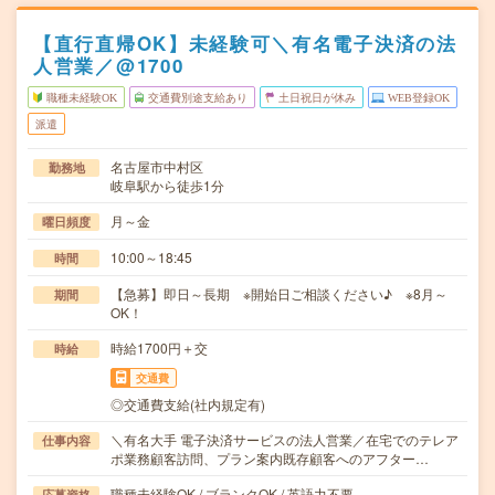
【直行直帰OK】未経験可＼有名電子決済の法
人営業／@1700
職種未経験OK
交通費別途支給あり
土日祝日が休み
WEB登録OK
派遣
名古屋市中村区
勤務地
岐阜駅から徒歩1分
月～金
曜日頻度
10:00～18:45
時間
【急募】即日～長期 ※開始日ご相談ください♪ ※8月～
期間
OK！
時給1700円＋交
時給
交通費
◎交通費支給(社内規定有)
＼有名大手 電子決済サービスの法人営業／在宅でのテレア
仕事内容
ポ業務顧客訪問、プラン案内既存顧客へのアフター…
職種未経験OK / ブランクOK / 英語力不要
応募資格