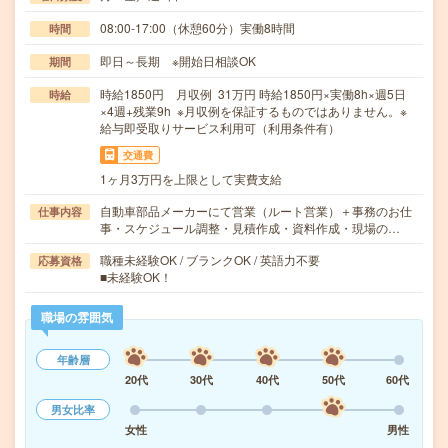
08:00-17:00（休憩60分）実働8時間
時間
即日～長期 ※開始日相談OK
期間
時給1850円 月収例 31万円 時給1850円×実働8h×週5日
時給
×4週+残業9h ※月収例を保証するものではありません。※
給与即受取りサービス利用可（利用条件有）
交通費
1ヶ月3万円を上限として実費支給
自動車部品メーカーにて営業（ルート営業）＋事務のお仕
仕事内容
事・スケジュール調整・見積作成・資料作成・現場の…
職種未経験OK / ブランクOK / 英語力不要
応募資格
■未経験OK！
職場の雰囲気
年齢層
20代
30代
40代
50代
60代
男女比率
女性
男性