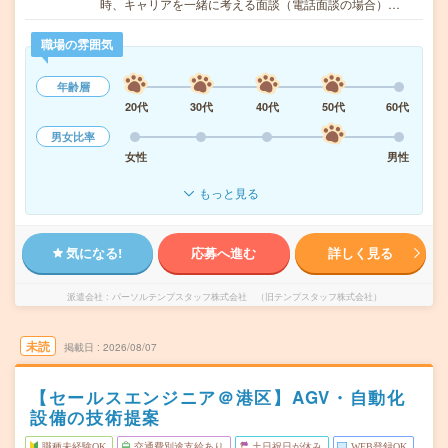
時、キャリアを一緒に考える面談（電話面談の場合）…
職場の雰囲気
年齢層
20代
30代
40代
50代
60代
男女比率
女性
男性
もっと見る
気になる!
応募へ進む
詳しく見る
派遣会社
パーソルテンプスタッフ株式会社 （旧テンプスタッフ株式会社）
未読
掲載日
2026/08/07
【セールスエンジニア＠港区】AGV・自動化
設備の技術提案
職種未経験OK
交通費別途支給あり
土日祝日が休み
WEB登録OK