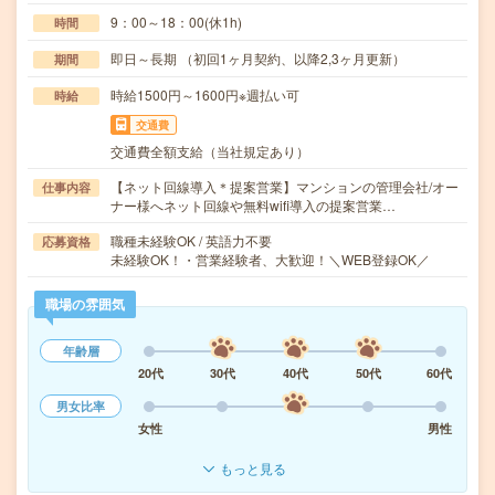
9：00～18：00(休1h)
時間
即日～長期 （初回1ヶ月契約、以降2,3ヶ月更新）
期間
時給1500円～1600円※週払い可
時給
交通費
交通費全額支給（当社規定あり）
【ネット回線導入＊提案営業】マンションの管理会社/オー
仕事内容
ナー様へネット回線や無料wifi導入の提案営業…
職種未経験OK / 英語力不要
応募資格
未経験OK！・営業経験者、大歓迎！＼WEB登録OK／
職場の雰囲気
年齢層
20代
30代
40代
50代
60代
男女比率
女性
男性
もっと見る