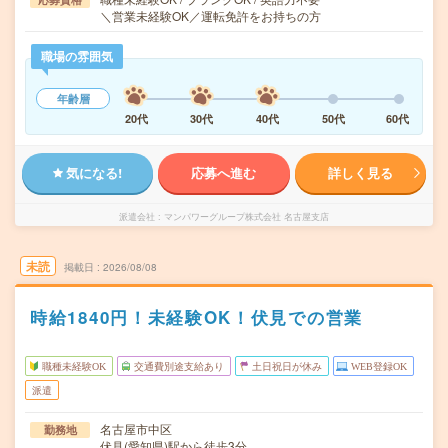
＼営業未経験OK／運転免許をお持ちの方
職場の雰囲気
年齢層
20代
30代
40代
50代
60代
気になる!
応募へ進む
詳しく見る
派遣会社
マンパワーグループ株式会社 名古屋支店
未読
掲載日
2026/08/08
時給1840円！未経験OK！伏見での営業
職種未経験OK
交通費別途支給あり
土日祝日が休み
WEB登録OK
派遣
名古屋市中区
勤務地
伏見(愛知県)駅から徒歩3分