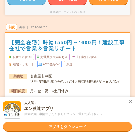
派遣会社
エンプロ株式会社
未読
掲載日
2026/08/06
【完全在宅】時給1550円～1600円！建設工事
会社で営業＆営業サポート
職種未経験OK
交通費別途支給あり
土日祝日が休み
在宅・リモート
WEB登録OK
派遣
名古屋市中区
勤務地
伏見(愛知県)駅から徒歩7分／栄(愛知県)駅から徒歩15分
月～金・祝 ※土日休み
曜日頻度
9:00～18:00 ※残業はほとんどありません。※休憩60分。
時間
大人気！
エン派遣アプリ
【急募】即日～長期 ※開始日はご相談可能です！
期間
派遣のお仕事情報がたくさん！プッシュ通知で受け取ろう！
時給1550円～1600円＋交 【月収例】248,000円～ ■給
時給
与の前払いが可能な速払いサービスあり
アプリをダウンロード
交通費