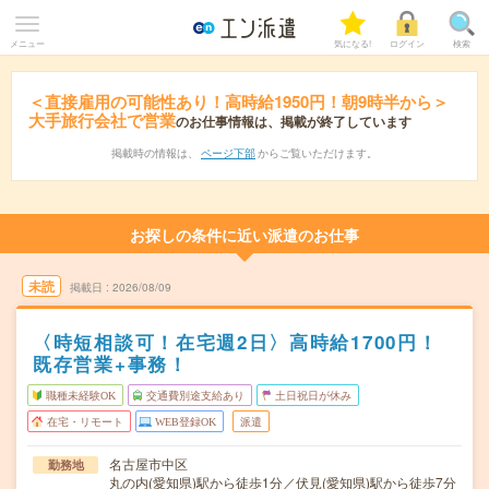
メニュー
気になる!
ログイン
検索
＜直接雇用の可能性あり！高時給1950円！朝9時半から＞
大手旅行会社で営業
のお仕事情報は、掲載が終了しています
掲載時の情報は、
ページ下部
からご覧いただけます。
お探しの条件に近い派遣のお仕事
未読
掲載日
2026/08/09
〈時短相談可！在宅週2日〉高時給1700円！
既存営業+事務！
職種未経験OK
交通費別途支給あり
土日祝日が休み
在宅・リモート
WEB登録OK
派遣
名古屋市中区
勤務地
丸の内(愛知県)駅から徒歩1分／伏見(愛知県)駅から徒歩7分