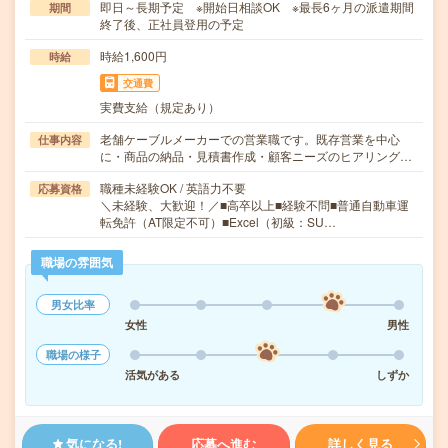
即日～長期予定 ※開始日相談OK ※最長6ヶ月の派遣期間
期間
終了後、正社員登用の予定
時給1,600円
時給
交通費
実費支給（規定あり）
老舗ケーブルメーカーでの営業職です。既存営業を中心
仕事内容
に・商品の納品・見積書作成・顧客ニーズのヒアリング…
職種未経験OK / 英語力不要
応募資格
＼未経験、大歓迎！／■高卒以上■経験不問■普通自動車運
転免許（AT限定不可）■Excel（初級：SU…
職場の雰囲気
男女比率
女性
男性
職場の様子
活気がある
しずか
気になる!
応募へ進む
詳しく見る