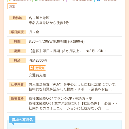
派遣
名古屋市港区
勤務地
東名古屋港駅から徒歩4分
月～金
曜日頻度
8:30～17:30(実働:8時間) (休憩60分)
時間
【急募】即日～長期（3カ月以上） ★8月～OK！
期間
時給2300円
時給
交通費
交通費支給
無人搬送装置（AGV）を中心とした自動化設備について、
仕事内容
技術的な知識を活かした提案・サポート業務をお任…
職種未経験OK / ブランクOK / 英語力不要
応募資格
職種未経験OK！業界未経験OK！【歓迎条件】＜必須＞・
社内外とのコミュニケーションに抵抗がない方 ・…
職場の雰囲気