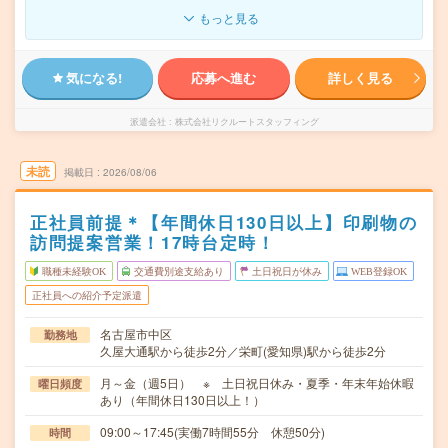
もっと見る
気になる!
応募へ進む
詳しく見る
派遣会社
株式会社リクルートスタッフィング
未読
掲載日
2026/08/06
正社員前提＊【年間休日130日以上】印刷物の
訪問提案営業！17時台定時！
職種未経験OK
交通費別途支給あり
土日祝日が休み
WEB登録OK
正社員への紹介予定派遣
名古屋市中区
勤務地
久屋大通駅から徒歩2分／栄町(愛知県)駅から徒歩2分
月～金（週5日） ※ 土日祝日休み・夏季・年末年始休暇
曜日頻度
あり（年間休日130日以上！）
09:00～17:45(実働7時間55分 休憩50分)
時間