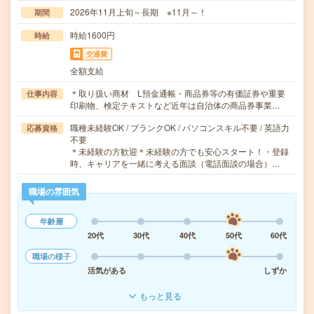
2026年11月上旬～長期 ※11月～！
期間
時給1600円
時給
交通費
全額支給
＊取り扱い商材 L預金通帳・商品券等の有価証券や重要
仕事内容
印刷物、検定テキストなど近年は自治体の商品券事業…
職種未経験OK / ブランクOK / パソコンスキル不要 / 英語力
応募資格
不要
＊未経験の方歓迎＊未経験の方でも安心スタート！・登録
時、キャリアを一緒に考える面談（電話面談の場合）…
職場の雰囲気
年齢層
20代
30代
40代
50代
60代
職場の様子
活気がある
しずか
もっと見る