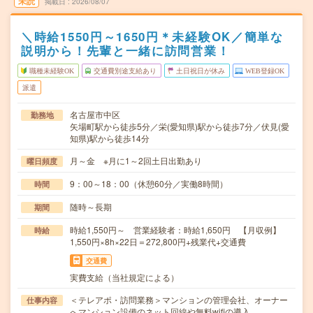
未読
掲載日
2026/08/07
＼時給1550円～1650円＊未経験OK／簡単な
説明から！先輩と一緒に訪問営業！
職種未経験OK
交通費別途支給あり
土日祝日が休み
WEB登録OK
派遣
名古屋市中区
勤務地
矢場町駅から徒歩5分／栄(愛知県)駅から徒歩7分／伏見(愛
知県)駅から徒歩14分
月～金 ※月に1～2回土日出勤あり
曜日頻度
9：00～18：00（休憩60分／実働8時間）
時間
随時～長期
期間
時給1,550円～ 営業経験者：時給1,650円 【月収例】
時給
1,550円×8h×22日＝272,800円+残業代+交通費
交通費
実費支給（当社規定による）
＜テレアポ・訪問業務＞マンションの管理会社、オーナー
仕事内容
へマンション設備のネット回線や無料wifiの導入…