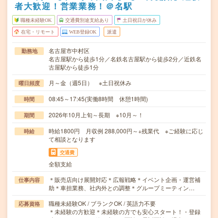
者大歓迎！営業業務！＠名駅
職種未経験OK
交通費別途支給あり
土日祝日が休み
在宅・リモート
WEB登録OK
派遣
名古屋市中村区
勤務地
名古屋駅から徒歩1分／名鉄名古屋駅から徒歩2分／近鉄名
古屋駅から徒歩1分
月～金（週5日） ※土日祝休み
曜日頻度
08:45～17:45(実働8時間 休憩1時間)
時間
2026年10月上旬～長期 ※10月～！
期間
時給1800円 月収例 288,000円～+残業代 ※ご経験に応じ
時給
て相談となります
交通費
全額支給
＊販売店向け展開対応＊広報戦略＊イベント企画・運営補
仕事内容
助＊車担業務、社内外との調整＊グループミーティン…
職種未経験OK / ブランクOK / 英語力不要
応募資格
＊未経験の方歓迎＊未経験の方でも安心スタート！・登録