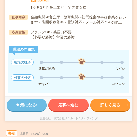
1ヶ月3万円を上限として実費支給
金融機関や官公庁、教育機関へ訪問提案や事務作業を行い
仕事内容
ます・訪問提案業務・電話対応・メール対応＊その他…
ブランクOK / 英語力不要
応募資格
【必要な経験】営業の経験
職場の雰囲気
職場の様子
活気がある
しずか
仕事の仕方
テキパキ
コツコツ
気になる!
応募へ進む
詳しく見る
派遣会社
株式会社リクルートスタッフィング
未読
掲載日
2026/08/08