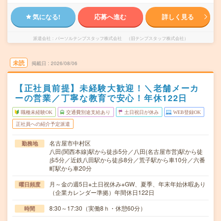
気になる!
応募へ進む
詳しく見る
派遣会社
パーソルテンプスタッフ株式会社 （旧テンプスタッフ株式会社）
未読
掲載日
2026/08/06
【正社員前提】未経験大歓迎！＼老舗メーカ
ーの営業／丁寧な教育で安心！年休122日
職種未経験OK
交通費別途支給あり
土日祝日が休み
WEB登録OK
正社員への紹介予定派遣
名古屋市中村区
勤務地
八田(関西本線)駅から徒歩5分／八田(名古屋市営)駅から徒
歩5分／近鉄八田駅から徒歩8分／荒子駅から車10分／六番
町駅から車20分
月～金の週5日※土日祝休み※GW、夏季、年末年始休暇あり
曜日頻度
（企業カレンダー準拠）年間休日122日
8:30～17:30（実働8ｈ・休憩60分）
時間