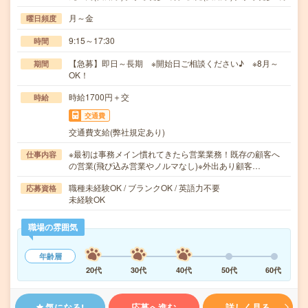
月～金
曜日頻度
9:15～17:30
時間
【急募】即日～長期 ※開始日ご相談ください♪ ※8月～
期間
OK！
時給1700円＋交
時給
交通費
交通費支給(弊社規定あり)
※最初は事務メイン慣れてきたら営業業務！既存の顧客へ
仕事内容
の営業(飛び込み営業やノルマなし)※外出あり顧客…
職種未経験OK / ブランクOK / 英語力不要
応募資格
未経験OK
職場の雰囲気
年齢層
20代
30代
40代
50代
60代
気になる!
応募へ進む
詳しく見る