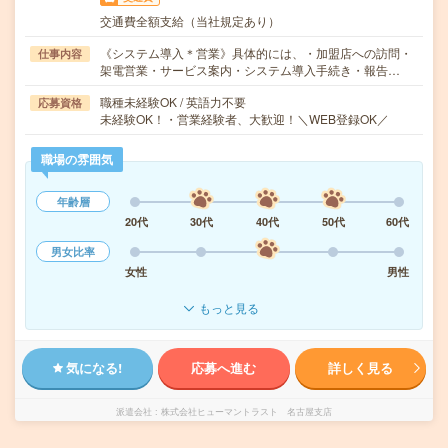
交通費全額支給（当社規定あり）
《システム導入＊営業》具体的には、・加盟店への訪問・
仕事内容
架電営業・サービス案内・システム導入手続き・報告…
職種未経験OK / 英語力不要
応募資格
未経験OK！・営業経験者、大歓迎！＼WEB登録OK／
職場の雰囲気
年齢層
20代
30代
40代
50代
60代
男女比率
女性
男性
もっと見る
気になる!
応募へ進む
詳しく見る
派遣会社
株式会社ヒューマントラスト 名古屋支店