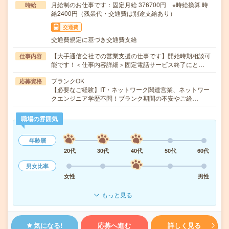
月給制のお仕事です：固定月給 376700円 ※時給換算 時
時給
給2400円（残業代・交通費は別途支給あり）
交通費
交通費規定に基づき交通費支給
【大手通信会社での営業支援の仕事です】開始時期相談可
仕事内容
能です！＜仕事内容詳細＞固定電話サービス終了にと…
ブランクOK
応募資格
【必要なご経験】IT・ネットワーク関連営業、ネットワー
クエンジニア学歴不問！ブランク期間の不安やご経…
職場の雰囲気
年齢層
20代
30代
40代
50代
60代
男女比率
女性
男性
もっと見る
気になる!
応募へ進む
詳しく見る