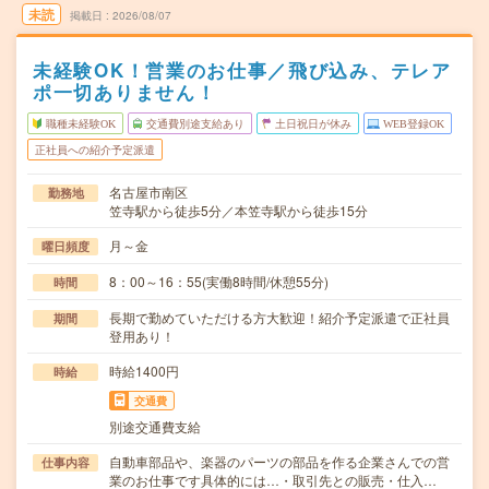
未読
掲載日
2026/08/07
未経験OK！営業のお仕事／飛び込み、テレア
ポ一切ありません！
職種未経験OK
交通費別途支給あり
土日祝日が休み
WEB登録OK
正社員への紹介予定派遣
名古屋市南区
勤務地
笠寺駅から徒歩5分／本笠寺駅から徒歩15分
月～金
曜日頻度
8：00～16：55(実働8時間/休憩55分)
時間
長期で勤めていただける方大歓迎！紹介予定派遣で正社員
期間
登用あり！
時給1400円
時給
交通費
別途交通費支給
自動車部品や、楽器のパーツの部品を作る企業さんでの営
仕事内容
業のお仕事です具体的には…・取引先との販売・仕入…