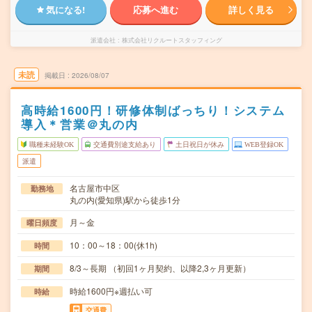
気になる!
応募へ進む
詳しく見る
派遣会社
株式会社リクルートスタッフィング
未読
掲載日
2026/08/07
高時給1600円！研修体制ばっちり！システム
導入＊営業＠丸の内
職種未経験OK
交通費別途支給あり
土日祝日が休み
WEB登録OK
派遣
名古屋市中区
勤務地
丸の内(愛知県)駅から徒歩1分
月～金
曜日頻度
10：00～18：00(休1h)
時間
8/3～長期 （初回1ヶ月契約、以降2,3ヶ月更新）
期間
時給1600円※週払い可
時給
交通費