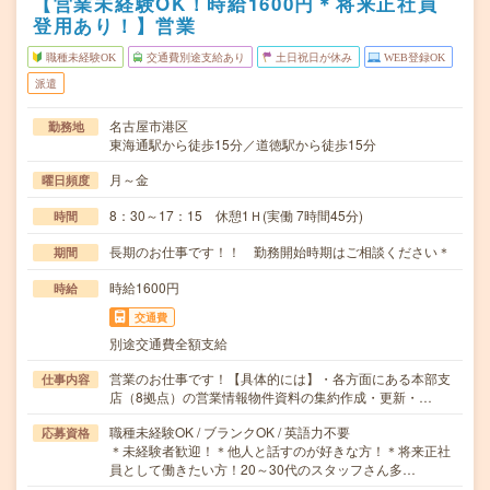
【営業未経験OK！時給1600円＊将来正社員
登用あり！】営業
職種未経験OK
交通費別途支給あり
土日祝日が休み
WEB登録OK
派遣
名古屋市港区
勤務地
東海通駅から徒歩15分／道徳駅から徒歩15分
月～金
曜日頻度
8：30～17：15 休憩1Ｈ(実働 7時間45分)
時間
長期のお仕事です！！ 勤務開始時期はご相談ください＊
期間
時給1600円
時給
交通費
別途交通費全額支給
営業のお仕事です！【具体的には】・各方面にある本部支
仕事内容
店（8拠点）の営業情報物件資料の集約作成・更新・…
職種未経験OK / ブランクOK / 英語力不要
応募資格
＊未経験者歓迎！＊他人と話すのが好きな方！＊将来正社
員として働きたい方！20～30代のスタッフさん多…