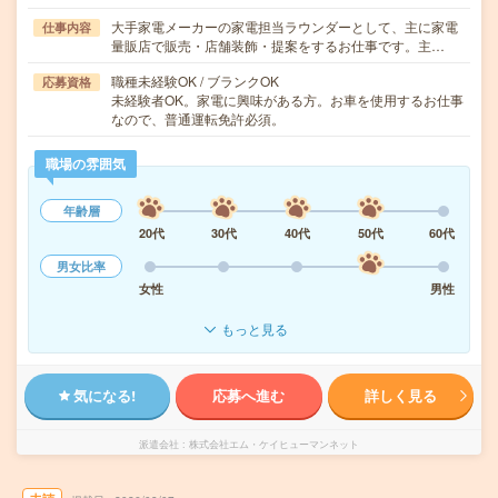
大手家電メーカーの家電担当ラウンダーとして、主に家電
仕事内容
量販店で販売・店舗装飾・提案をするお仕事です。主…
職種未経験OK / ブランクOK
応募資格
未経験者OK。家電に興味がある方。お車を使用するお仕事
なので、普通運転免許必須。
職場の雰囲気
年齢層
20代
30代
40代
50代
60代
男女比率
女性
男性
もっと見る
気になる!
応募へ進む
詳しく見る
派遣会社
株式会社エム・ケイヒューマンネット