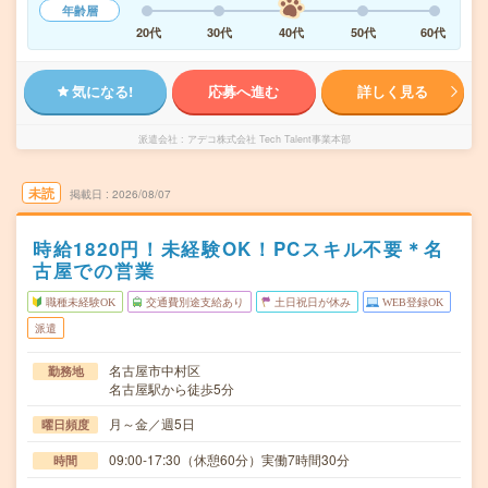
年齢層
20代
30代
40代
50代
60代
気になる!
応募へ進む
詳しく見る
派遣会社
アデコ株式会社 Tech Talent事業本部
未読
掲載日
2026/08/07
時給1820円！未経験OK！PCスキル不要＊名
古屋での営業
職種未経験OK
交通費別途支給あり
土日祝日が休み
WEB登録OK
派遣
名古屋市中村区
勤務地
名古屋駅から徒歩5分
月～金／週5日
曜日頻度
09:00-17:30（休憩60分）実働7時間30分
時間