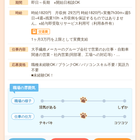
即日～長期 ※開始日相談OK
期間
時給1820円 月収例 29万円 時給1820円×実働7h30m×週5
時給
日×4週+残業10h ※月収例を保証するものではありませ
ん。※給与即受取りサービス利用可（利用条件有）
交通費
1ヶ月3万円を上限として実費支給
大手繊維メーカーのグループ会社で営業のお仕事・自動車
仕事内容
関連の営業・社内営業(同部署、工場への対応等)・…
職種未経験OK / ブランクOK / パソコンスキル不要 / 英語力
応募資格
不要
■未経験OK！
職場の雰囲気
職場の様子
活気がある
しずか
仕事の仕方
テキパキ
コツコツ