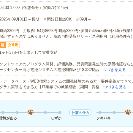
08:30-17:00（休憩45分）実働7時間45分
2026年09月01日～長期 ※開始日相談OK ※09月～
時給3300円 月収例 54万8625円 時給3300円×実働7h45m×週5日×4週+残業
保証するものではありません。※給与即受取りサービス利用可（利用条件有
交通費
1ヶ月3万円を上限として実費支給
ソフトウェアのプログラム開発、評価業務、品質問題発生時の原因検証なら
ータセンター向け電池システムの電池制御及びDCDC製品…
つづきを見る
・データベース・WEB検索システムの開発経験のある方・要件定義ができて
グラム実装もできる方【IT業界での就業経験（期間・資格…
つづきを見る
仕事の仕方
活気がある
しずか
テキパキ