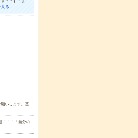
介します＾＾】「ま
を見る
お願いします。基
迎！！！「自分の