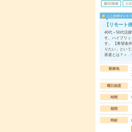
週5日勤務
土日
ここがポイント
【リモート併
40代～50代
す。ハイブリッ
す。 【希望条
りたい」という
派遣とは？＞…
勤務地
曜日頻度
時間
期間
時給