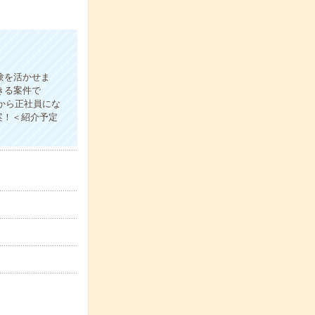
験を活かせま
きる案件で
から正社員にな
案！＜紹介予定