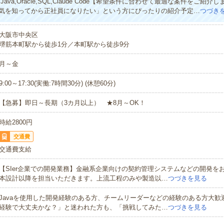
ava,Oracle,SQL,Claude Code【希望条件に合わせて最適な案件をご紹
気を知ってから正社員になりたい」という方にぴったりの紹介予定…
つづき
大阪市中央区
堺筋本町駅から徒歩1分／本町駅から徒歩9分
月～金
9:00～17:30(実働:7時間30分) (休憩60分)
【急募】即日～長期（3カ月以上） ★8月～OK！
時給2800円
交通費
交通費支給
【SIer企業での開発業務】金融系企業向けの契約管理システムなどの開発を
本設計以降を担当いただきます。上流工程のみや製造以…
つづきを見る
Javaを使用した開発経験のある方、チームリーダーなどの経験のある方大歓
経験で大丈夫かな？」と迷われた方も、「挑戦してみた…
つづきを見る