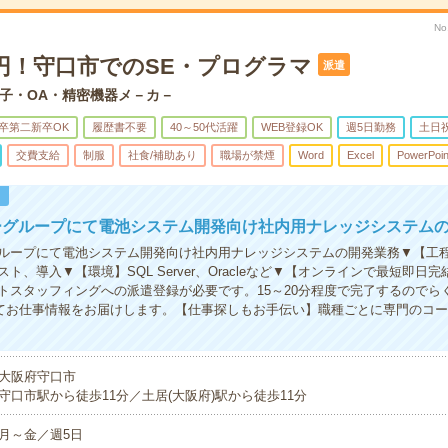
No
0円！守口市でのSE・プログラマ
派遣
子・OA・精密機器メ－カ－
卒第二新卒OK
履歴書不要
40～50代活躍
WEB登録OK
週5日勤務
土日
交費支給
制服
社食/補助あり
職場が禁煙
Word
Excel
PowerPoin
！
ーグループにて電池システム開発向け社内用ナレッジシステム
ループにて電池システム開発向け社内用ナレッジシステムの開発業務▼【工
ト、導入▼【環境】SQL Server、Oracleなど▼【オンラインで最短即日
トスタッフィングへの派遣登録が必要です。15～20分程度で完了するのでら
eにてお仕事情報をお届けします。【仕事探しもお手伝い】職種ごとに専門のコ
大阪府守口市
守口市駅から徒歩11分／土居(大阪府)駅から徒歩11分
月～金／週5日