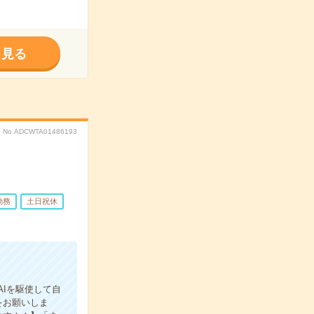
く見る
No.ADCWTA01486193
勤務
土日祝休
AIを駆使して自
をお願いしま