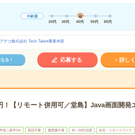
年齢層
20代
30代
40代
50代
60代
アデコ株式会社 Tech Talent事業本部
応募する
詳し
になる！
0円！【リモート併用可／堂島】Java画面開
卒第二新卒OK
英語不要
履歴書不要
40～50代活躍
在宅・リモートワーク