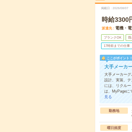
掲載日
2026/08/07
時給330
電機・電
派遣先
ブランクOK
既
17時前までの仕事
ここがポイント
大手メーカ
大手メーカーグ
設計、実装、テス
には、リクルー
は、MyPag
見る
勤務地
曜日頻度