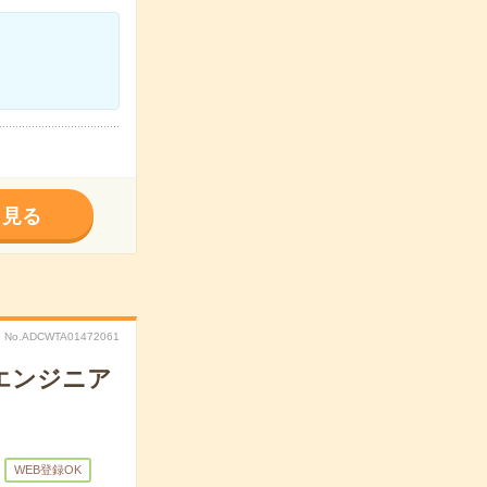
く見る
No.ADCWTA01472061
発エンジニア
WEB登録OK