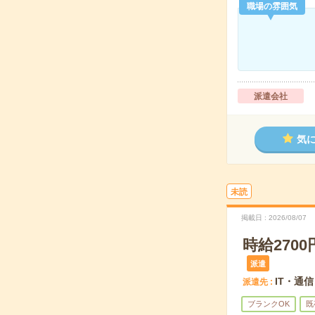
職場の雰囲気
派遣会社
気
未読
掲載日
2026/08/07
時給270
派遣
IT・通信
派遣先
ブランクOK
既