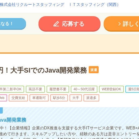
株式会社リクルートスタッフィング ＩＴスタッフィング（関西）
応募する
詳し
になる！
0円！大手SIでのJava開発業務
派遣
卒第二新卒OK
英語不要
履歴書不要
40～50代活躍
WEB登録OK
週5日
eb
交費支給
車通勤可
駅歩5分
大手
派遣多
！
ava開発業務
躍中！【企業情報】企業のDX推進を支援する大手ITサービス企業です。WEB×
進めて行きます。スキルアップしたい方や、経験のある方は是非エントリー