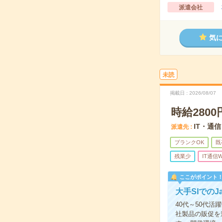
派遣会社
気
未読
掲載日
2026/08/07
時給280
IT・通信
派遣先
ブランクOK
既
残業少
IT通信W
ここがポイント
大手SIでのJ
40代～50代活
社製品の販促を