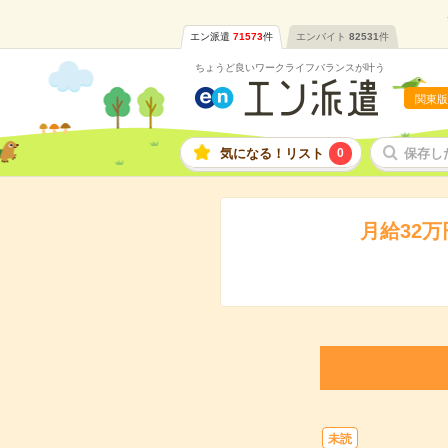
エン派遣
71573
件
エンバイト
82531
件
ちょうど良いワークライフバランスが叶う
関東版
気になる！リスト
0
保存し
月給32
未読