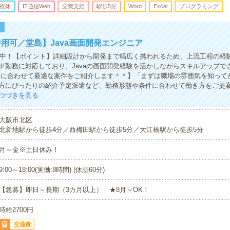
祝休
IT通信Web
交費支給
駅歩5分
Word
Excel
プログラミング
！
用可／堂島】Java画面開発エンジニア
活躍中！【ポイント】詳細設計から開発まで幅広く携われるため、上流工程の経
ド勤務に対応しており、Javaの画面開発経験を活かしながらスキルアップで
件に合わせて最適な案件をご紹介します＾＾】「まずは職場の雰囲気を知って
方にぴったりの紹介予定派遣など、勤務形態や条件に合わせて働き方をご提
つづきを見る
大阪市北区
北新地駅から徒歩4分／西梅田駅から徒歩5分／大江橋駅から徒歩5分
月～金※土日休み！
9:00～18:00(実働:8時間) (休憩60分)
【急募】即日～長期（3カ月以上） ★8月～OK！
時給2700円
交通費