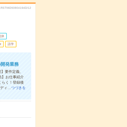
.RSTIW260804194D/12
祝休
t
語学
の開発業務
程】要件定義、
完結】お仕事紹介
くらく！登録後
ーディ…
つづきを