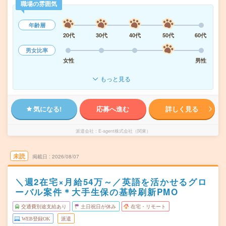
職場の雰囲気
年齢層
20代
30代
40代
50代
60代
男女比率
女性
男性
もっと見る
気になる!
応募へ進む
詳しく見る
派遣会社
E-agent株式会社（関東）
未読
掲載日
2026/08/07
＼週2在宅×月給54万～／英語を活かせるグロ
ーバル案件＊大手生保の基幹刷新PMO
交通費別途支給あり
土日祝日が休み
在宅・リモート
WEB登録OK
派遣