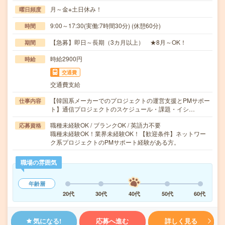
月～金※土日休み！
曜日頻度
9:00～17:30(実働:7時間30分) (休憩60分)
時間
【急募】即日～長期（3カ月以上） ★8月～OK！
期間
時給2900円
時給
交通費
交通費支給
【韓国系メーカーでのプロジェクトの運営支援とPMサポー
仕事内容
ト】通信プロジェクトのスケジュール・課題・イシ…
職種未経験OK / ブランクOK / 英語力不要
応募資格
職種未経験OK！業界未経験OK！【歓迎条件】ネットワー
ク系プロジェクトのPMサポート経験がある方。
職場の雰囲気
年齢層
20代
30代
40代
50代
60代
気になる!
応募へ進む
詳しく見る