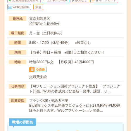
交通費別途支給あり
土日祝日が休み
残業なし
在宅・リモート
WEB登録OK
派遣
東京都渋谷区
勤務地
渋谷駅から徒歩5分
月～金（土日祝休み）
曜日頻度
8:50～17:20（休憩:45分） ※残業なし
時間
【急募】即日～長期 ※開始日ご相談ください！
期間
時給2800円+交 【月収例】43万4000円
時給
交通費
交通費支給
【AIソリューション開発プロジェクト推進】・プロジェク
仕事内容
ト計画、WBSの作成および更新・要件、課題、リ…
ブランクOK / 英語力不要
応募資格
BtoB向けシステム開発プロジェクトにおけるPMやPMO経
験をお持ちの方。Webアプリケーション開発…
職場の雰囲気