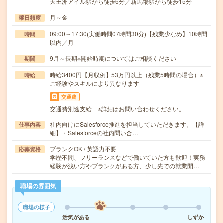
天王洲アイル駅から徒歩6分／新馬場駅から徒歩15分
月～金
曜日頻度
09:00～17:30(実働時間07時間30分)【残業少なめ】10時間
時間
以内／月
9月～長期※開始時期についてはご相談ください
期間
時給3400円【月収例】53万円以上（残業5時間の場合）※
時給
ご経験やスキルにより異なります
交通費
交通費別途支給 ※詳細はお問い合わせください。
社内向けにSalesforce推進を担当していただきます。【詳
仕事内容
細】・Salesforceの社内問い合…
ブランクOK / 英語力不要
応募資格
学歴不問、フリーランスなどで働いていた方も歓迎！実務
経験が浅い方やブランクがある方、少し先での就業開…
職場の雰囲気
職場の様子
活気がある
しずか