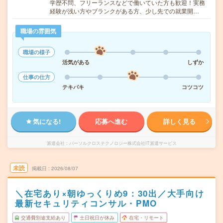
学歴不問、フリーランスなどで働いていた方も歓迎！実務
経験が浅い方やブランクがある方、少し先での就業開…
職場の雰囲気
職場の様子
活気がある
しずか
仕事の仕方
テキパキ
コツコツ
気になる!
応募へ進む
詳しく見る
派遣会社
パーソルクロステクノロジー株式会社IT派遣サービス
未読
掲載日
2026/08/07
＼在宅あり×朝ゆっくりめ9：30出／大手向け
最新セキュリティコンサル・PMO
交通費別途支給あり
土日祝日が休み
在宅・リモート