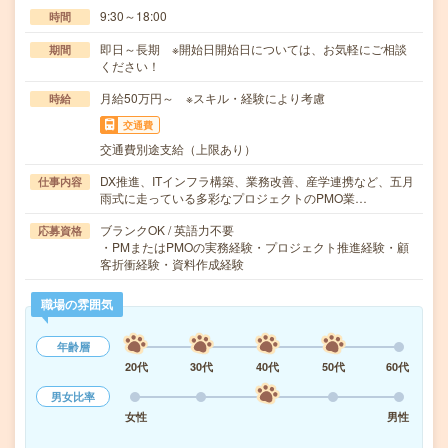
9:30～18:00
時間
即日～長期 ※開始日開始日については、お気軽にご相談
期間
ください！
月給50万円～ ※スキル・経験により考慮
時給
交通費
交通費別途支給（上限あり）
DX推進、ITインフラ構築、業務改善、産学連携など、五月
仕事内容
雨式に走っている多彩なプロジェクトのPMO業…
ブランクOK / 英語力不要
応募資格
・PMまたはPMOの実務経験・プロジェクト推進経験・顧
客折衝経験・資料作成経験
職場の雰囲気
年齢層
20代
30代
40代
50代
60代
男女比率
女性
男性