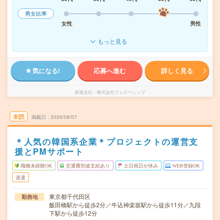
男女比率
女性
男性
もっと見る
気になる!
応募へ進む
詳しく見る
派遣会社
株式会社フェローシップ
未読
掲載日
2026/08/07
＊人気の韓国系企業＊プロジェクトの運営支
援とPMサポート
職種未経験OK
交通費別途支給あり
土日祝日が休み
WEB登録OK
派遣
東京都千代田区
勤務地
飯田橋駅から徒歩2分／牛込神楽坂駅から徒歩11分／九段
下駅から徒歩12分