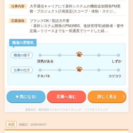
大手通信キャリアにて基幹システムの機能追加開発PM業
仕事内容
務・プロジェクト計画策定(スコープ・体制・スケジ…
ブランクOK / 英語力不要
応募資格
・基幹システム開発のPM(WBS、進捗管理等)経験者・要件
定義～リリースまでを一気通貫でリードした経…
職場の雰囲気
職場の様子
活気がある
しずか
仕事の仕方
テキパキ
コツコツ
気になる!
応募へ進む
詳しく見る
派遣会社
株式会社リクルートスタッフィング ＩＴスタッフィング
未読
掲載日
2026/08/07