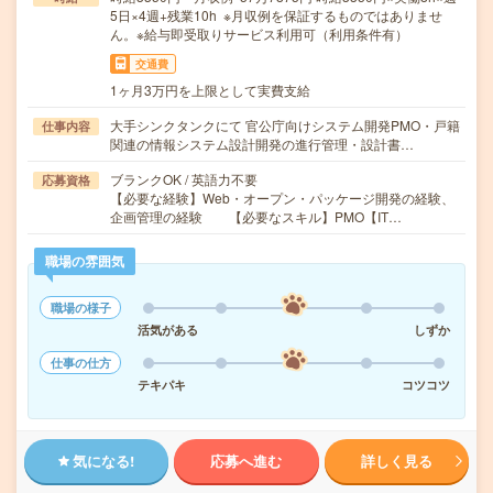
5日×4週+残業10h ※月収例を保証するものではありませ
ん。※給与即受取りサービス利用可（利用条件有）
交通費
1ヶ月3万円を上限として実費支給
大手シンクタンクにて 官公庁向けシステム開発PMO・戸籍
仕事内容
関連の情報システム設計開発の進行管理・設計書…
ブランクOK / 英語力不要
応募資格
【必要な経験】Web・オープン・パッケージ開発の経験、
企画管理の経験 【必要なスキル】PMO【IT…
職場の雰囲気
職場の様子
活気がある
しずか
仕事の仕方
テキパキ
コツコツ
気になる!
応募へ進む
詳しく見る