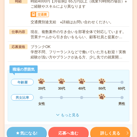
時給4000円【月収例】65万円以上（残業10時間の場合）※
時給
ご経験やスキルにより異なります
交通費
交通費別途支給 ※詳細はお問い合わせください。
現在、複数案件の引き合いを部署全体で対応しています。
仕事内容
営業チームから引き合いをもらい、顧客社員と提案か…
ブランクOK
応募資格
学歴不問、フリーランスなどで働いていた方も歓迎！実務
経験が浅い方やブランクがある方、少し先での就業開…
職場の雰囲気
年齢層
20代
30代
40代
50代
60代
男女比率
女性
男性
もっと見る
気になる!
応募へ進む
詳しく見る