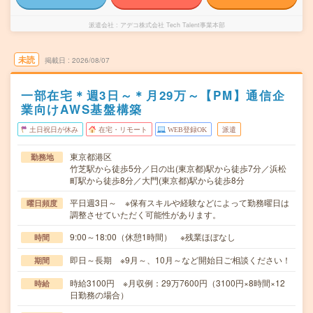
派遣会社
アデコ株式会社 Tech Talent事業本部
未読
掲載日
2026/08/07
一部在宅＊週3日～＊月29万～【PM】通信企
業向けAWS基盤構築
土日祝日が休み
在宅・リモート
WEB登録OK
派遣
東京都港区
勤務地
竹芝駅から徒歩5分／日の出(東京都)駅から徒歩7分／浜松
町駅から徒歩8分／大門(東京都)駅から徒歩8分
平日週3日～ ※保有スキルや経験などによって勤務曜日は
曜日頻度
調整させていただく可能性があります。
9:00～18:00（休憩1時間） ※残業ほぼなし
時間
即日～長期 ※9月～、10月～など開始日ご相談ください！
期間
時給3100円 ※月収例：29万7600円（3100円×8時間×12
時給
日勤務の場合）