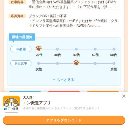
・通信企業向けAWS基盤構築プロジェクトにおけるPM作
仕事内容
業に携わっていただきます。・主に下記作業をご担…
ブランクOK / 英語力不要
応募資格
・インフラ基盤構築案件でのPMまたはサブPM経験・クラ
ウドリフト案件への参画経験・AWSやAzure…
職場の雰囲気
年齢層
20代
30代
40代
50代
60代
男女比率
女性
男性
もっと見る
気になる!
応募へ進む
詳しく見る
大人気！
エン派遣アプリ
派遣のお仕事情報がたくさん！プッシュ通知で受け取ろう！
派遣会社
レバテック株式会社
アプリをダウンロード
未読
掲載日
2026/08/07