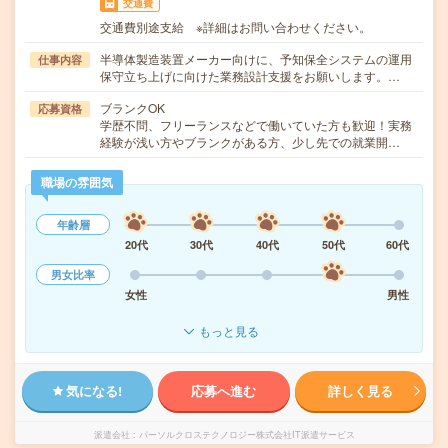
交通費
交通費別途支給 ※詳細はお問い合わせください。
半導体製造装置メーカー向けに、予知保全システムの運用
仕事内容
保守立ち上げに向けた業務設計支援をお願いします。…
ブランクOK
応募資格
学歴不問、フリーランスなどで働いていた方も歓迎！実務
経験が浅い方やブランクがある方、少し先での就業開…
職場の雰囲気
年齢層
20代
30代
40代
50代
60代
男女比率
女性
男性
もっと見る
気になる!
応募へ進む
詳しく見る
派遣会社
パーソルクロステクノロジー株式会社IT派遣サービス