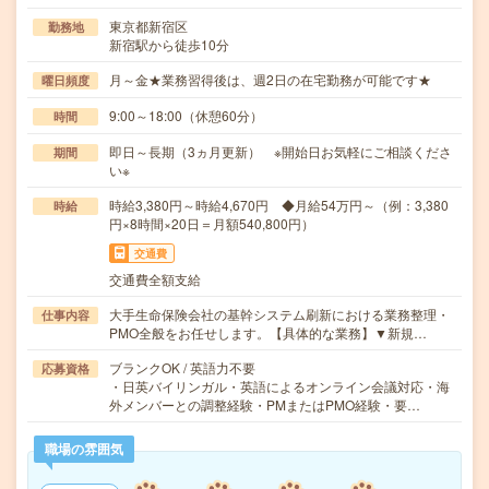
東京都新宿区
勤務地
新宿駅から徒歩10分
月～金★業務習得後は、週2日の在宅勤務が可能です★
曜日頻度
9:00～18:00（休憩60分）
時間
即日～長期（3ヵ月更新） ※開始日お気軽にご相談くださ
期間
い※
時給3,380円～時給4,670円 ◆月給54万円～（例：3,380
時給
円×8時間×20日＝月額540,800円）
交通費
交通費全額支給
大手生命保険会社の基幹システム刷新における業務整理・
仕事内容
PMO全般をお任せします。【具体的な業務】▼新規…
ブランクOK / 英語力不要
応募資格
・日英バイリンガル・英語によるオンライン会議対応・海
外メンバーとの調整経験・PMまたはPMO経験・要…
職場の雰囲気