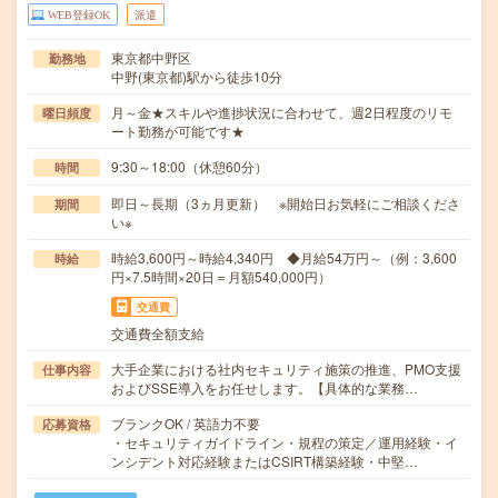
WEB登録OK
派遣
東京都中野区
勤務地
中野(東京都)駅から徒歩10分
月～金★スキルや進捗状況に合わせて、週2日程度のリモ
曜日頻度
ート勤務が可能です★
9:30～18:00（休憩60分）
時間
即日～長期（3ヵ月更新） ※開始日お気軽にご相談くださ
期間
い※
時給3,600円～時給4,340円 ◆月給54万円～（例：3,600
時給
円×7.5時間×20日＝月額540,000円）
交通費
交通費全額支給
大手企業における社内セキュリティ施策の推進、PMO支援
仕事内容
およびSSE導入をお任せします。【具体的な業務…
ブランクOK / 英語力不要
応募資格
・セキュリティガイドライン・規程の策定／運用経験・イ
ンシデント対応経験またはCSIRT構築経験・中堅…