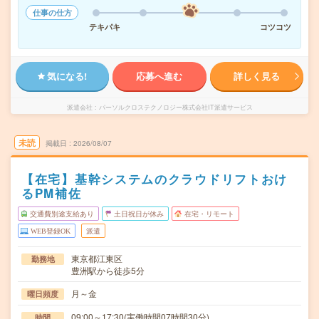
仕事の仕方
テキパキ
コツコツ
気になる!
応募へ進む
詳しく見る
派遣会社
パーソルクロステクノロジー株式会社IT派遣サービス
未読
掲載日
2026/08/07
【在宅】基幹システムのクラウドリフトおけ
るPM補佐
交通費別途支給あり
土日祝日が休み
在宅・リモート
WEB登録OK
派遣
東京都江東区
勤務地
豊洲駅から徒歩5分
月～金
曜日頻度
09:00～17:30(実働時間07時間30分)
時間