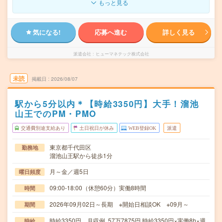
もっと見る
気になる!
応募へ進む
詳しく見る
派遣会社
ヒューマネテック株式会社
未読
掲載日
2026/08/07
駅から5分以内＊【時給3350円】大手！溜池
山王でのPM・PMO
交通費別途支給あり
土日祝日が休み
WEB登録OK
派遣
東京都千代田区
勤務地
溜池山王駅から徒歩1分
月～金／週5日
曜日頻度
09:00-18:00（休憩60分）実働8時間
時間
2026年09月02日～長期 ※開始日相談OK ※09月～
期間
時給3350円 月収例 57万7875円 時給3350円×実働8h×週
時給