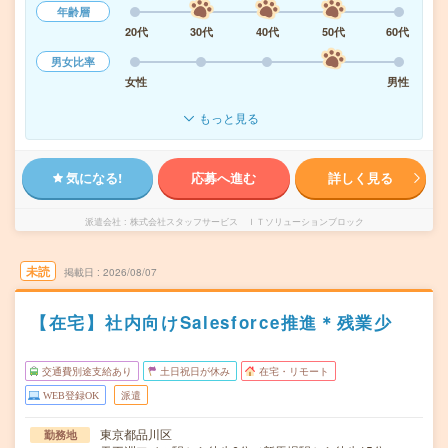
年齢層
20代
30代
40代
50代
60代
男女比率
女性
男性
もっと見る
気になる!
応募へ進む
詳しく見る
派遣会社
株式会社スタッフサービス ＩＴソリューションブロック
未読
掲載日
2026/08/07
【在宅】社内向けSalesforce推進＊残業少
交通費別途支給あり
土日祝日が休み
在宅・リモート
WEB登録OK
派遣
東京都品川区
勤務地