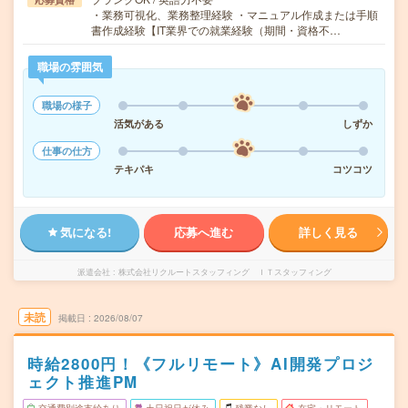
・業務可視化、業務整理経験 ・マニュアル作成または手順
書作成経験【IT業界での就業経験（期間・資格不…
職場の雰囲気
職場の様子
活気がある
しずか
仕事の仕方
テキパキ
コツコツ
気になる!
応募へ進む
詳しく見る
派遣会社
株式会社リクルートスタッフィング ＩＴスタッフィング
未読
掲載日
2026/08/07
時給2800円！《フルリモート》AI開発プロジ
ェクト推進PM