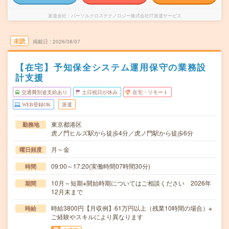
派遣会社
パーソルクロステクノロジー株式会社IT派遣サービス
未読
掲載日
2026/08/07
【在宅】予知保全システム運用保守の業務設
計支援
交通費別途支給あり
土日祝日が休み
在宅・リモート
WEB登録OK
派遣
東京都港区
勤務地
虎ノ門ヒルズ駅から徒歩4分／虎ノ門駅から徒歩6分
月～金
曜日頻度
09:00～17:20(実働時間07時間30分)
時間
10月～短期※開始時期についてはご相談ください 2026年
期間
12月末まで
時給3800円【月収例】61万円以上（残業10時間の場合）※
時給
ご経験やスキルにより異なります