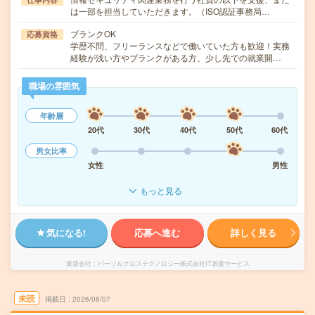
は一部を担当していただきます。（ISO認証事務局…
ブランクOK
応募資格
学歴不問、フリーランスなどで働いていた方も歓迎！実務
経験が浅い方やブランクがある方、少し先での就業開…
職場の雰囲気
年齢層
20代
30代
40代
50代
60代
男女比率
女性
男性
もっと見る
気になる!
応募へ進む
詳しく見る
派遣会社
パーソルクロステクノロジー株式会社IT派遣サービス
未読
掲載日
2026/08/07