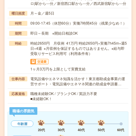
ロ)駅から---分／新宿西口駅から---分／西武新宿駅から---分
月～金／週5日
曜日頻度
09:00-17:45（休憩60分）実働7時間45分（残業少なめ！）
時間
即日～長期 ※開始日相談OK
期間
時給2650円 月収例 41万円 時給2650円×実働7h45m×週5
時給
日×4週 ※月収例を保証するものではありません。※給与即
受取りサービス利用可（利用条件有）
交通費
1ヶ月3万円を上限として実費支給
電気設備やエネマネ知識を活かす！東京都助成金事業の運
仕事内容
営サポート・電気設備やエネマネ関連の助成金申請書…
職種未経験OK / ブランクOK / 英語力不要
応募資格
■未経験OK！
職場の雰囲気
年齢層
20代
30代
40代
50代
60代