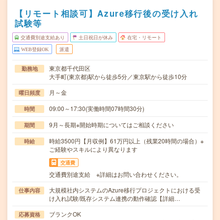
【リモート相談可】Azure移行後の受け入れ
試験等
交通費別途支給あり
土日祝日が休み
在宅・リモート
WEB登録OK
派遣
東京都千代田区
勤務地
大手町(東京都)駅から徒歩5分／東京駅から徒歩10分
月～金
曜日頻度
09:00～17:30(実働時間07時間30分)
時間
9月～長期※開始時期についてはご相談ください
期間
時給3500円【月収例】61万円以上（残業20時間の場合）※
時給
ご経験やスキルにより異なります
交通費
交通費別途支給 ※詳細はお問い合わせください。
大規模社内システムのAzure移行プロジェクトにおける受
仕事内容
け入れ試験/既存システム連携の動作確認【詳細…
ブランクOK
応募資格