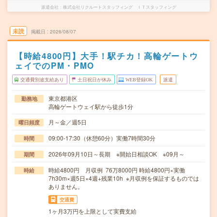
派遣会社
株式会社リクルートスタッフィング ＩＴスタッフィング
未読
掲載日
2026/08/07
【時給4800円】大手！駅チカ！高輪ゲートウ
ェイでのPM・PMO
交通費別途支給あり
土日祝日が休み
WEB登録OK
派遣
東京都港区
勤務地
高輪ゲートウェイ駅から徒歩1分
月～金／週5日
曜日頻度
09:00-17:30（休憩60分）実働7時間30分
時間
2026年09月10日～長期 ※開始日相談OK ※09月～
期間
時給4800円 月収例 76万8000円 時給4800円×実働
時給
7h30m×週5日×4週+残業10h ※月収例を保証するものでは
ありません。
交通費
1ヶ月3万円を上限として実費支給