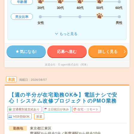
年齢層
20代
30代
40代
50代
60代
男女比率
女性
男性
もっと見る
気になる!
応募へ進む
詳しく見る
派遣会社
E-agent株式会社（関東）
未読
掲載日
2026/08/07
【週の半分が在宅勤務OK☕】電話ナシで安
心！システム改修プロジェクトのPMO業務
交通費別途支給あり
土日祝日が休み
在宅・リモート
WEB登録OK
派遣
東京都江東区
勤務地
豊洲駅から徒歩1分／新豊洲駅から徒歩10分