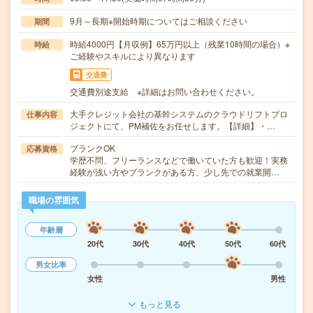
9月～長期※開始時期についてはご相談ください
期間
時給4000円【月収例】65万円以上（残業10時間の場合）※
時給
ご経験やスキルにより異なります
交通費
交通費別途支給 ※詳細はお問い合わせください。
大手クレジット会社の基幹システムのクラウドリフトプロ
仕事内容
ジェクトにて、PM補佐をお任せします。【詳細】・…
ブランクOK
応募資格
学歴不問、フリーランスなどで働いていた方も歓迎！実務
経験が浅い方やブランクがある方、少し先での就業開…
職場の雰囲気
年齢層
20代
30代
40代
50代
60代
男女比率
女性
男性
もっと見る