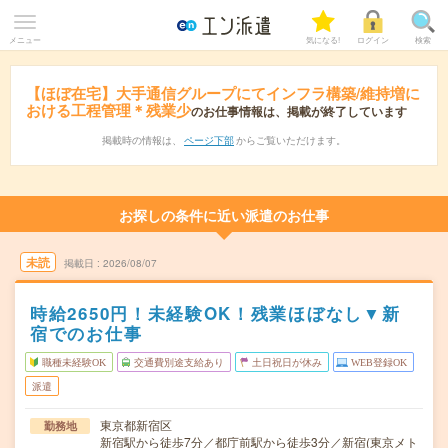
メニュー
気になる!
ログイン
検索
【ほぼ在宅】大手通信グループにてインフラ構築/維持増に
おける工程管理＊残業少
のお仕事情報は、掲載が終了しています
掲載時の情報は、
ページ下部
からご覧いただけます。
お探しの条件に近い派遣のお仕事
未読
掲載日
2026/08/07
時給2650円！未経験OK！残業ほぼなし▼新
宿でのお仕事
職種未経験OK
交通費別途支給あり
土日祝日が休み
WEB登録OK
派遣
東京都新宿区
勤務地
新宿駅から徒歩7分／都庁前駅から徒歩3分／新宿(東京メト