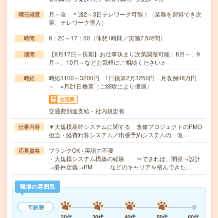
月～金 ＊週2～3日テレワーク可能！（業務を習得でき次
曜日頻度
第、テレワーク導入）
9：20～17：50（休憩1時間／実働7.5時間）
時間
【8月17日～長期】お仕事決まり次第調整可能：8月～、9
期間
月～、10月～などお気軽にご相談ください♬
時給3100～3200円 1日換算2万3250円 月収例48万円
時給
～ ※月21日換算（ご経験により優遇）
交通費
交通費別途支給・社内規定有
▼大規模基幹システムに関する 改修プロジェクトのPMO
仕事内容
担当・経費精算システム／出張予約システムの 改…
ブランクOK / 英語力不要
応募資格
・大規模システム構築の経験 ⇒できれば、開発→設計
→要件定義→PM などのキャリアを積んできた…
職場の雰囲気
年齢層
20代
30代
40代
50代
60代