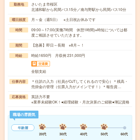
さいたま市桜区
勤務地
北浦和駅から民間バス15分／南与野駅から民間バス10分
月～金（週5日） ※土日祝お休みです
曜日頻度
09:00～17:00(実働7時間 休憩1時間)※時短については都
時間
度ご相談させていただきます。
【急募】即日～長期 ※8月～！
期間
時給1650円 月収例 231,000円
時給
交通費
全額支給
＊仕訳の入力（社員がOJTしてくれるので安心）＊残高・
仕事内容
売掛金の管理（伝票入力がメインです！）＊報告資…
英語力不要
応募資格
※業界未経験OK！●経理経験・月次決算のご経験●簿記資格
職場の雰囲気
年齢層
20代
30代
40代
50代
60代