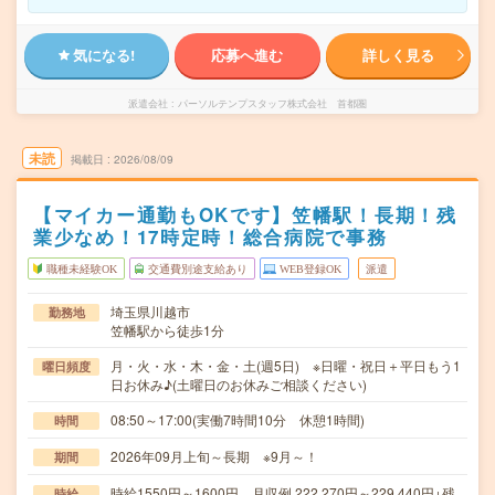
気になる!
応募へ進む
詳しく見る
派遣会社
パーソルテンプスタッフ株式会社 首都圏
未読
掲載日
2026/08/09
【マイカー通勤もOKです】笠幡駅！長期！残
業少なめ！17時定時！総合病院で事務
職種未経験OK
交通費別途支給あり
WEB登録OK
派遣
埼玉県川越市
勤務地
笠幡駅から徒歩1分
月・火・水・木・金・土(週5日) ※日曜・祝日＋平日もう1
曜日頻度
日お休み♪(土曜日のお休みご相談ください)
08:50～17:00(実働7時間10分 休憩1時間)
時間
2026年09月上旬～長期 ※9月～！
期間
時給1550円～1600円 月収例 222,270円～229,440円+残
時給