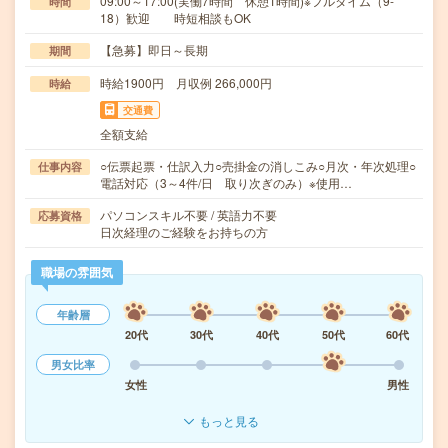
09:00～17:00(実働7時間 休憩1時間)※フルタイム（9-
時間
18）歓迎 時短相談もOK
【急募】即日～長期
期間
時給1900円 月収例 266,000円
時給
交通費
全額支給
○伝票起票・仕訳入力○売掛金の消しこみ○月次・年次処理○
仕事内容
電話対応（3～4件/日 取り次ぎのみ）※使用…
パソコンスキル不要 / 英語力不要
応募資格
日次経理のご経験をお持ちの方
職場の雰囲気
年齢層
20代
30代
40代
50代
60代
男女比率
女性
男性
もっと見る