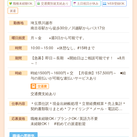
職種未経験OK
交通費別途支給あり
土日祝日が休み
WEB登録OK
派遣
埼玉県川越市
勤務地
南古谷駅から徒歩30分／川越駅からバス17分
月～金 ※週3日から可能です。
曜日頻度
10:00～15:00 ※休憩なし。#15時まで
時間
【急募】即日～長期 ※開始日はご相談可能です！ ※8月
期間
～！
時給1500円～1600円＋交 【月収例】157,500円～ ■給
時給
与の前払いが可能な速払いサービスあり
交通費
交通費支給あり
＊伝票仕訳＊現金出納帳処理＊立替経費精算＊売上集計＊
仕事内容
契約書類取りまとめ＊ファイリング＊メール・電話応…
職種未経験OK / ブランクOK / 英語力不要
応募資格
未経験OK！ #初めての派遣歓迎
職場の雰囲気