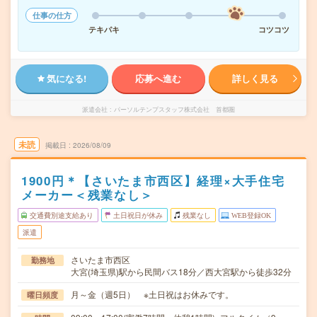
仕事の仕方
テキパキ
コツコツ
気になる!
応募へ進む
詳しく見る
派遣会社
パーソルテンプスタッフ株式会社 首都圏
未読
掲載日
2026/08/09
1900円＊【さいたま市西区】経理×大手住宅
メーカー＜残業なし＞
交通費別途支給あり
土日祝日が休み
残業なし
WEB登録OK
派遣
さいたま市西区
勤務地
大宮(埼玉県)駅から民間バス18分／西大宮駅から徒歩32分
月～金（週5日） ※土日祝はお休みです。
曜日頻度