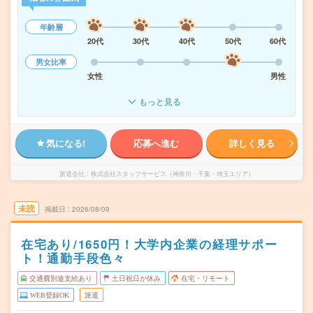
年齢層
20代
30代
40代
50代
60代
男女比率
女性
男性
もっと見る
気になる!
応募へ進む
詳しく見る
派遣会社
株式会社スタッフサービス（神奈川・千葉・埼玉エリア）
未読
掲載日
2026/08/09
在宅あり/1650円！大学内企業の経理サポー
ト！通勤手段色々
交通費別途支給あり
土日祝日が休み
在宅・リモート
WEB登録OK
派遣