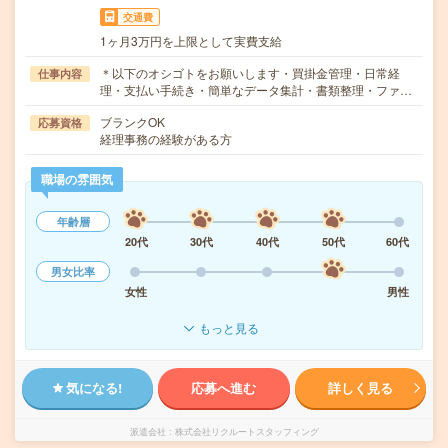
交通費
1ヶ月3万円を上限として実費支給
＊以下のオシゴトをお願いします・買掛金管理・日常経
仕事内容
理・支払い手続き・簡単なデータ集計・書類整理・ファ…
ブランクOK
応募資格
経理事務の経験がある方
職場の雰囲気
年齢層
20代
30代
40代
50代
60代
男女比率
女性
男性
もっと見る
気になる!
応募へ進む
詳しく見る
派遣会社
株式会社リクルートスタッフィング