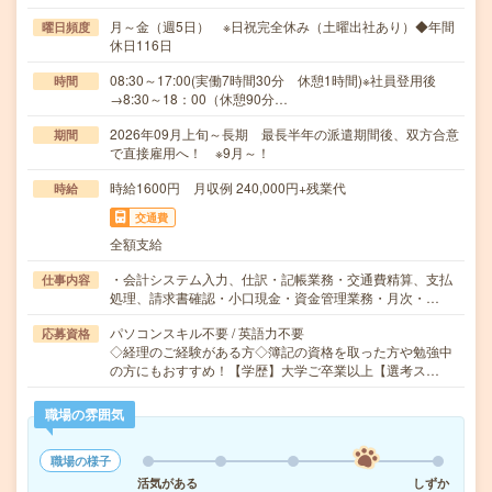
月～金（週5日） ※日祝完全休み（土曜出社あり）◆年間
曜日頻度
休日116日
08:30～17:00(実働7時間30分 休憩1時間)※社員登用後
時間
→8:30～18：00（休憩90分…
2026年09月上旬～長期 最長半年の派遣期間後、双方合意
期間
で直接雇用へ！ ※9月～！
時給1600円 月収例 240,000円+残業代
時給
交通費
全額支給
・会計システム入力、仕訳・記帳業務・交通費精算、支払
仕事内容
処理、請求書確認・小口現金・資金管理業務・月次・…
パソコンスキル不要 / 英語力不要
応募資格
◇経理のご経験がある方◇簿記の資格を取った方や勉強中
の方にもおすすめ！【学歴】大学ご卒業以上【選考ス…
職場の雰囲気
職場の様子
活気がある
しずか