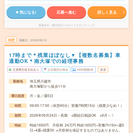
気になる!
応募へ進む
詳しく見る
派遣会社
株式会社リクルートスタッフィング
未読
掲載日
2026/08/10
17時まで＊残業ほぼなし▼【複数名募集】車
通勤OK＊南大塚での経理事務
交通費別途支給あり
土日祝日が休み
WEB登録OK
派遣
埼玉県川越市
勤務地
南大塚駅から徒歩11分
月～金／週5日
曜日頻度
09:00-17:00（休憩45分）実働7時間15分（残業少なめ！）
時間
2026年09月24日～長期 ※開始日相談OK ※9月～！
期間
時給1650円 月収例 24万円 時給1650円×実働7h15m×週5
時給
日×4週+残業5h ※月収例を保証するものではありません。