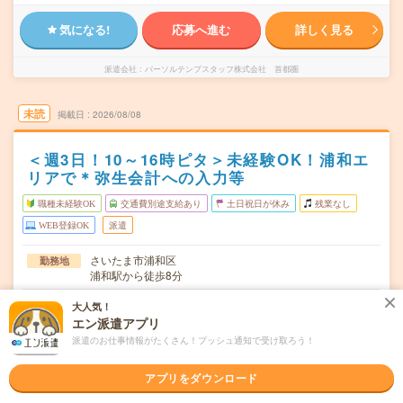
気になる!
応募へ進む
詳しく見る
派遣会社
パーソルテンプスタッフ株式会社 首都圏
未読
掲載日
2026/08/08
＜週3日！10～16時ピタ＞未経験OK！浦和エ
リアで＊弥生会計への入力等
職種未経験OK
交通費別途支給あり
土日祝日が休み
残業なし
WEB登録OK
派遣
さいたま市浦和区
勤務地
浦和駅から徒歩8分
月・火・木 ※週3日勤務。※表記曜日は例です。
曜日頻度
大人気！
エン派遣アプリ
10:00～16:00 ※休憩60分。9時～15時もあり。就業時間
時間
派遣のお仕事情報がたくさん！プッシュ通知で受け取ろう！
は相談可能。
2026/08/24～長期 ※開始日はご相談可能です！ ※8月
アプリをダウンロード
期間
～！