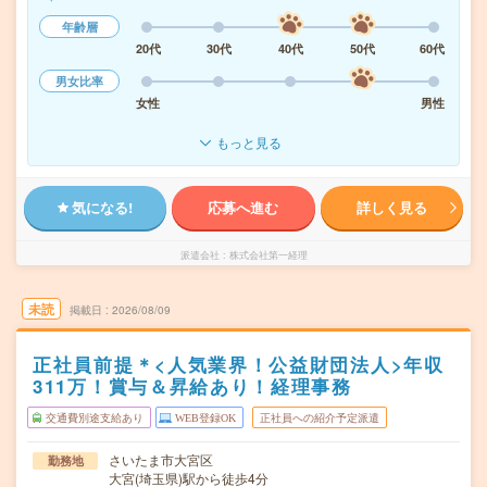
年齢層
20代
30代
40代
50代
60代
男女比率
女性
男性
もっと見る
気になる!
応募へ進む
詳しく見る
派遣会社
株式会社第一経理
未読
掲載日
2026/08/09
正社員前提＊<人気業界！公益財団法人>年収
311万！賞与＆昇給あり！経理事務
交通費別途支給あり
WEB登録OK
正社員への紹介予定派遣
さいたま市大宮区
勤務地
大宮(埼玉県)駅から徒歩4分