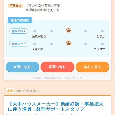
ブランクOK / 英語力不要
応募資格
経理事務の経験がある方
職場の雰囲気
職場の様子
活気がある
しずか
仕事の仕方
テキパキ
コツコツ
気になる!
応募へ進む
詳しく見る
派遣会社
株式会社リクルートスタッフィング
未読
掲載日
2026/08/10
【大手ハウスメーカー】業績好調・事業拡大
に伴う増員！経理サポートスタッフ