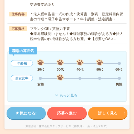
交通費支給あり
＊法人税申告書一式の作成＊決算書・別表・勘定科目内訳
仕事内容
書の作成＊電子申告サポート＊年末調整・法定調書・…
ブランクOK / 英語力不要
応募資格
◆業界経験問いません！◆経理事務の経験がある方◆法人
税申告書の作成経験がある方歓迎。◆【必要なOAス…
職場の雰囲気
年齢層
20代
30代
40代
50代
60代
男女比率
女性
男性
もっと見る
気になる!
応募へ進む
詳しく見る
派遣会社
株式会社スタッフサービス（神奈川・千葉・埼玉エリア）