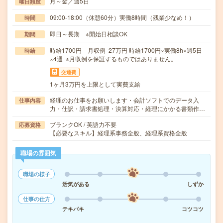
月～金／週5日
曜日頻度
09:00-18:00（休憩60分）実働8時間（残業少なめ！）
時間
即日～長期 ※開始日相談OK
期間
時給1700円 月収例 27万円 時給1700円×実働8h×週5日
時給
×4週 ※月収例を保証するものではありません。
交通費
1ヶ月3万円を上限として実費支給
経理のお仕事をお願いします・会計ソフトでのデータ入
仕事内容
力・仕訳・請求書処理・決算対応・経理にかかる書類作…
ブランクOK / 英語力不要
応募資格
【必要なスキル】経理系事務全般、経理系資格全般
職場の雰囲気
職場の様子
活気がある
しずか
仕事の仕方
テキパキ
コツコツ