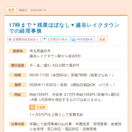
未読
掲載日
2026/08/10
17時まで＊残業ほぼなし▼越谷レイクタウン
での経理事務
交通費別途支給あり
土日祝日が休み
WEB登録OK
派遣
埼玉県越谷市
勤務地
越谷レイクタウン駅から徒歩9分
月～金／週3～5日の間で選択可
曜日頻度
09:00-17:00（休憩60分）実働7時間（残業少なめ！）
時間
2026年11月02日～長期 ※開始日相談OK ※11月～！
期間
時給1550円 月収例 21万円 時給1550円×実働7h×週5日
時給
×4週 ※月収例を保証するものではありません。
交通費
1ヶ月3万円を上限として実費支給
学園にて経理事務のお仕事・学費請求、管理業務・各種預
仕事内容
り金管理・窓口対応・電話対応・庶務業務