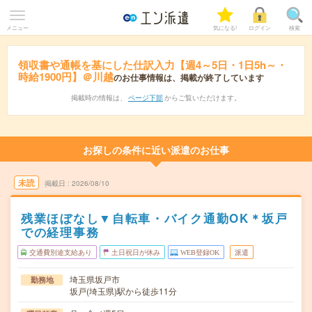
メニュー
気になる!
ログイン
検索
領収書や通帳を基にした仕訳入力【週4～5日・1日5h～・
時給1900円】＠川越
のお仕事情報は、掲載が終了しています
掲載時の情報は、
ページ下部
からご覧いただけます。
お探しの条件に近い派遣のお仕事
未読
掲載日
2026/08/10
残業ほぼなし▼自転車・バイク通勤OK＊坂戸
での経理事務
交通費別途支給あり
土日祝日が休み
WEB登録OK
派遣
埼玉県坂戸市
勤務地
坂戸(埼玉県)駅から徒歩11分