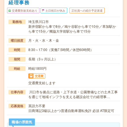
経理事務
交通費別途支給あり
土日祝日が休み
正社員への紹介予定派遣
埼玉県川口市
勤務地
新井宿駅から車で8分／鳩ケ谷駅から車で10分／草加駅か
ら車で15分／獨協大学前駅から車で15分
月・火・水・木・金
曜日頻度
8:30～17:00（実働7.5時間／休憩60時間）
時間
長期（3ヶ月以上）
期間
時給1800円
時給
交通費
交通費支給します
川口市を拠点に道路・上下水道・公園整備などの土木工事
仕事内容
を通じて地域インフラを支える建設会社での経理事…
英語力不要
応募資格
日商簿記3級以上かつ普通自動車運転免許 必須 AT限定可
職場の雰囲気