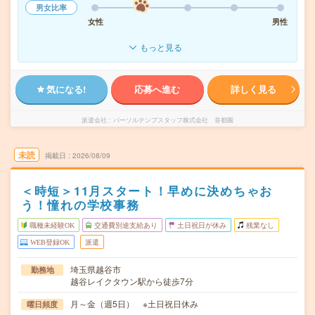
男女比率
女性
男性
もっと見る
気になる!
応募へ進む
詳しく見る
派遣会社
パーソルテンプスタッフ株式会社 首都圏
未読
掲載日
2026/08/09
＜時短＞11月スタート！早めに決めちゃお
う！憧れの学校事務
職種未経験OK
交通費別途支給あり
土日祝日が休み
残業なし
WEB登録OK
派遣
埼玉県越谷市
勤務地
越谷レイクタウン駅から徒歩7分
月～金（週5日） ※土日祝日休み
曜日頻度