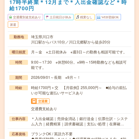
17時半終業＊12月まで＊入出金確認など＊時
給1700円
交通費別途支給あり
土日祝日が休み
残業なし
WEB登録OK
派遣
埼玉県川口市
勤務地
川口駅からバス10分／川口元郷駅から徒歩20分
月～金 ※土日祝休み ※週3日～の勤務も相談可能です。
曜日頻度
9:00～17:30 ※休憩60分。※9時～15時勤務なども相談可
時間
能です。
2026/09/01～長期 ※9月～！
期間
時給1700円＋交 【月収例】255,000円～ ■給与の前払
時給
いが可能な速払いサービスあり
交通費
交通費支給あり
＊入出金確認｜売掛金消込｜銀行送金｜伝票仕訳・システ
仕事内容
ム入力｜経費精算｜請求書確認｜支払い処理｜在庫確…
ブランクOK / 英語力不要
応募資格
◆業界経験問いません！◆経理事務の経験がある方 #初