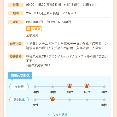
09:00～15:00(実働5時間 休憩1時間) #15時まで
時間
2026年11月上旬～長期 ※11月～！
期間
時給1600円 月収例 160,000円
時給
交通費
全額支給
＊学費システムを利用した請求データの作成＊保護者への
仕事内容
請求内容の通知＊未払者への督促、入金確認、入金管…
職種未経験OK / ブランクOK / パソコンスキル不要 / 英語力
応募資格
不要
※業界未経験OK！
職場の雰囲気
年齢層
20代
30代
40代
50代
60代
男女比率
女性
男性
もっと見る