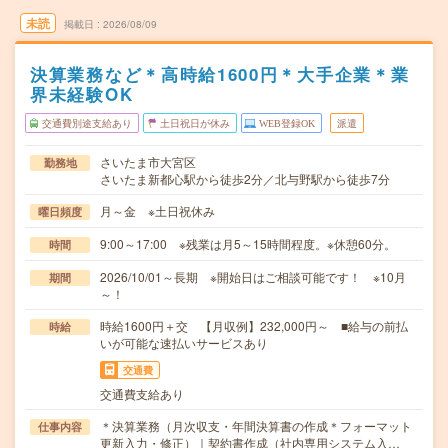
未読
掲載日
2026/08/09
決算業務など＊高時給1600円＊大手企業＊業
界未経験OK
交通費別途支給あり
土日祝日が休み
WEB登録OK
派遣
さいたま市大宮区
勤務地
さいたま新都心駅から徒歩2分／北与野駅から徒歩7分
月～金 ※土日祝休み
曜日頻度
9:00～17:00 ※残業は月5～15時間程度。※休憩60分。
時間
2026/10/01～長期 ※開始日はご相談可能です！ ※10月
期間
～！
時給1600円＋交 【月収例】232,000円～ ■給与の前払
時給
いが可能な速払いサービスあり
交通費
交通費支給あり
＊決算業務（月次収支・年間決算書の作成＊フォーマット
仕事内容
更新入力・修正）｜契約書作成（社内専用システム入…