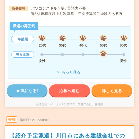
パソコンスキル不要 / 英語力不要
応募資格
簿記2級程度以上月次決算・年次決算等ご経験のある方
職場の雰囲気
年齢層
20代
30代
40代
50代
60代
男女比率
女性
男性
もっと見る
気になる!
応募へ進む
詳しく見る
派遣会社
パーソルテンプスタッフ株式会社 首都圏
未読
掲載日
2026/08/09
【紹介予定派遣】川口市にある建設会社での