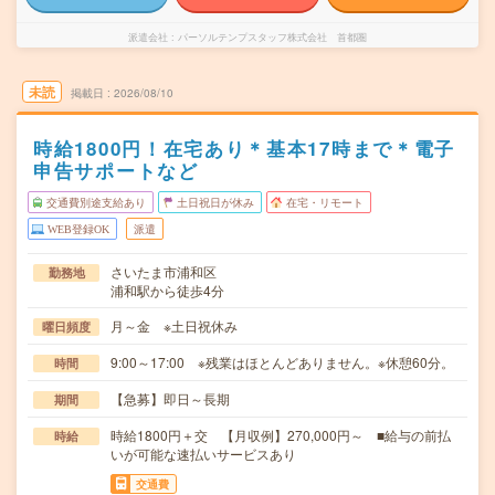
派遣会社
パーソルテンプスタッフ株式会社 首都圏
未読
掲載日
2026/08/10
時給1800円！在宅あり＊基本17時まで＊電子
申告サポートなど
交通費別途支給あり
土日祝日が休み
在宅・リモート
WEB登録OK
派遣
さいたま市浦和区
勤務地
浦和駅から徒歩4分
月～金 ※土日祝休み
曜日頻度
9:00～17:00 ※残業はほとんどありません。※休憩60分。
時間
【急募】即日～長期
期間
時給1800円＋交 【月収例】270,000円～ ■給与の前払
時給
いが可能な速払いサービスあり
交通費