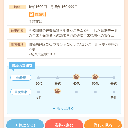
時給1600円 月収例 160,000円
時給
交通費
全額支給
＊各職員の経費精算＊学費システムを利用した請求データ
仕事内容
の作成＊保護者への請求内容の通知＊未払者への督促…
職種未経験OK / ブランクOK / パソコンスキル不要 / 英語力
応募資格
不要
※業界未経験OK！
職場の雰囲気
年齢層
20代
30代
40代
50代
60代
男女比率
女性
男性
もっと見る
気になる!
応募へ進む
詳しく見る