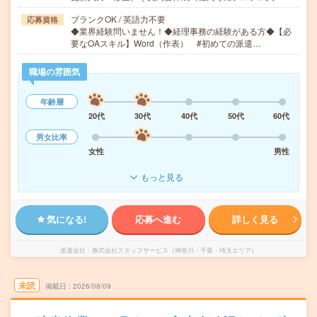
ブランクOK / 英語力不要
応募資格
◆業界経験問いません！◆経理事務の経験がある方◆【必
要なOAスキル】Word（作表） #初めての派遣…
職場の雰囲気
年齢層
20代
30代
40代
50代
60代
男女比率
女性
男性
もっと見る
気になる!
応募へ進む
詳しく見る
派遣会社
株式会社スタッフサービス（神奈川・千葉・埼玉エリア）
未読
掲載日
2026/08/09