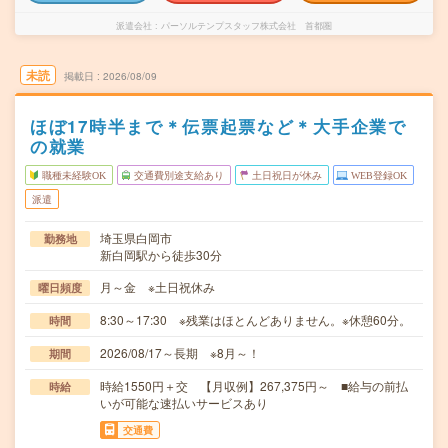
派遣会社
パーソルテンプスタッフ株式会社 首都圏
未読
掲載日
2026/08/09
ほぼ17時半まで＊伝票起票など＊大手企業で
の就業
職種未経験OK
交通費別途支給あり
土日祝日が休み
WEB登録OK
派遣
埼玉県白岡市
勤務地
新白岡駅から徒歩30分
月～金 ※土日祝休み
曜日頻度
8:30～17:30 ※残業はほとんどありません。※休憩60分。
時間
2026/08/17～長期 ※8月～！
期間
時給1550円＋交 【月収例】267,375円～ ■給与の前払
時給
いが可能な速払いサービスあり
交通費