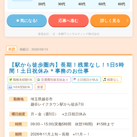
20代
30代
40代
50代
60代
気になる!
応募へ進む
詳しく見る
派遣会社
辻・本郷ITコンサルティング株式会社
未読
掲載日
2026/08/10
【駅から徒歩圏内】長期！残業なし！1日5時
間！土日祝休み＊事務のお仕事
職種未経験OK
交通費別途支給あり
土日祝日が休み
残業なし
WEB登録OK
派遣
埼玉県越谷市
勤務地
越谷レイクタウン駅から徒歩7分
月～金（週5日） ※土日祝日休み
曜日頻度
09:00～15:00(実働5時間 休憩1時間) #15時まで
時間
2026年11月上旬～長期 ※11月～！
期間