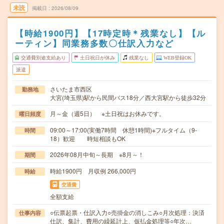
未読
掲載日
2026/08/09
【時給1900円】【17時定時＊残業なし】【ル
ーティン】同業務多数〇仕訳入力など
交通費別途支給あり
土日祝日が休み
残業なし
WEB登録OK
派遣
さいたま市西区
勤務地
大宮(埼玉県)駅から民間バス18分／西大宮駅から徒歩32分
月～金（週5日） ※土日祝はお休みです。
曜日頻度
09:00～17:00(実働7時間 休憩1時間)※フルタイム（9-
時間
18）歓迎 時短相談もOK
2026年08月中旬～長期 ※8月～！
期間
時給1900円 月収例 266,000円
時給
交通費
全額支給
○伝票起票・仕訳入力○売掛金の消しこみ○月次処理：決済
仕事内容
仕訳、集計、費用の繰延計上、仮払金処理等○年次…