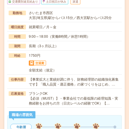
交通費別途支給あり
土日祝日が休み
派遣
さいたま市西区
勤務地
大宮(埼玉県)駅からバス15分／西大宮駅からバス25分
就業曜日／月～金
曜日頻度
9:00～18:00（実働8時間／休憩1時間）
時間
長期（3ヶ月以上）
期間
1750円
時給
交通費
全額支給（規定）
【事業拡大と業績好調に伴う、財務経理部の組織強化募集
仕事内容
です】「職人品質・適正価格」の家づくりをはじめ、…
ブランクOK
応募資格
【必須（MUST）】・事業会社での最低限の経理知識・実
務経験をお持ちの方（日次レベルの経験でOK）【…
職場の雰囲気
年齢層