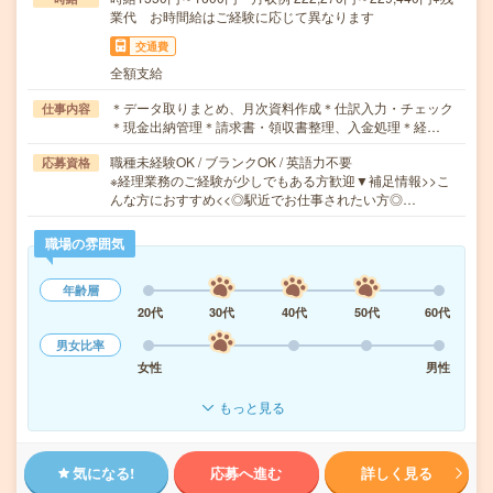
業代 お時間給はご経験に応じて異なります
交通費
全額支給
＊データ取りまとめ、月次資料作成＊仕訳入力・チェック
仕事内容
＊現金出納管理＊請求書・領収書整理、入金処理＊経…
職種未経験OK / ブランクOK / 英語力不要
応募資格
※経理業務のご経験が少しでもある方歓迎▼補足情報>>こ
んな方におすすめ<<◎駅近でお仕事されたい方◎…
職場の雰囲気
年齢層
20代
30代
40代
50代
60代
男女比率
女性
男性
もっと見る
気になる!
応募へ進む
詳しく見る