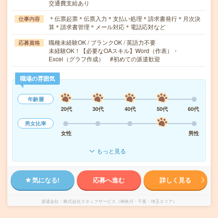
交通費支給あり
＊伝票起票＊伝票入力＊支払い処理＊請求書発行＊月次決
仕事内容
算＊請求書管理＊メール対応＊電話応対など
職種未経験OK / ブランクOK / 英語力不要
応募資格
未経験OK！【必要なOAスキル】Word（作表）・
Excel（グラフ作成） #初めての派遣歓迎
職場の雰囲気
年齢層
20代
30代
40代
50代
60代
男女比率
女性
男性
もっと見る
気になる!
応募へ進む
詳しく見る
派遣会社
株式会社スタッフサービス（神奈川・千葉・埼玉エリア）