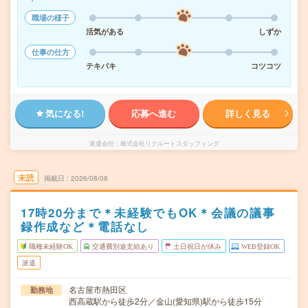
職場の様子
活気がある
しずか
仕事の仕方
テキパキ
コツコツ
気になる!
応募へ進む
詳しく見る
派遣会社
株式会社リクルートスタッフィング
未読
掲載日
2026/08/08
17時20分まで＊未経験でもOK＊会議の議事
録作成など＊電話なし
職種未経験OK
交通費別途支給あり
土日祝日が休み
WEB登録OK
派遣
名古屋市熱田区
勤務地
西高蔵駅から徒歩2分／金山(愛知県)駅から徒歩15分