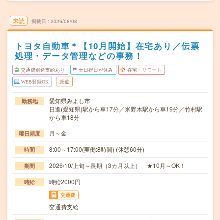
未読
掲載日
2026/08/08
トヨタ自動車＊【10月開始】在宅あり／伝票
処理・データ管理などの事務！
交通費別途支給あり
土日祝日が休み
在宅・リモート
WEB登録OK
派遣
愛知県みよし市
勤務地
日進(愛知県)駅から車17分／米野木駅から車19分／竹村駅
から車18分
月～金
曜日頻度
8:00～17:00(実働:8時間) (休憩60分)
時間
2026/10/上旬～長期（3カ月以上） ★10月～OK！
期間
時給2000円
時給
交通費
交通費支給