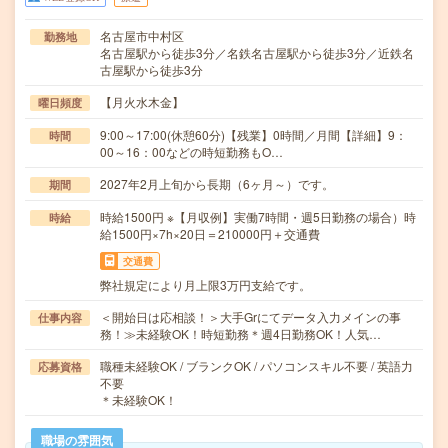
名古屋市中村区
勤務地
名古屋駅から徒歩3分／名鉄名古屋駅から徒歩3分／近鉄名
古屋駅から徒歩3分
【月火水木金】
曜日頻度
9:00～17:00(休憩60分)【残業】0時間／月間【詳細】9：
時間
00～16：00などの時短勤務もO…
2027年2月上旬から長期（6ヶ月～）です。
期間
時給1500円 ※【月収例】実働7時間・週5日勤務の場合）時
時給
給1500円×7h×20日＝210000円＋交通費
交通費
弊社規定により月上限3万円支給です。
＜開始日は応相談！＞大手Grにてデータ入力メインの事
仕事内容
務！≫未経験OK！時短勤務＊週4日勤務OK！人気…
職種未経験OK / ブランクOK / パソコンスキル不要 / 英語力
応募資格
不要
＊未経験OK！
職場の雰囲気