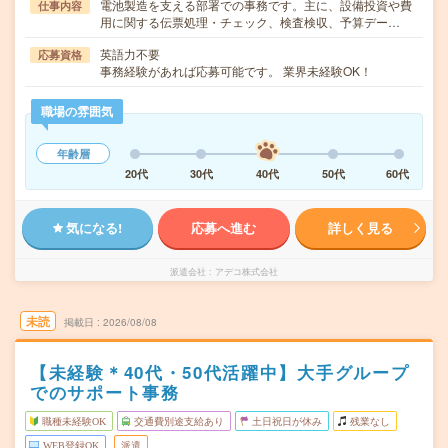
電池製造を支える部署での事務です。主に、設備投資や費
仕事内容
用に関する伝票処理・チェック、検査検収、予算デー…
英語力不要
応募資格
事務経験があれば応募可能です。 業界未経験OK！
職場の雰囲気
年齢層
20代
30代
40代
50代
60代
気になる!
応募へ進む
詳しく見る
派遣会社
アデコ株式会社
未読
掲載日
2026/08/08
【未経験＊40代・50代活躍中】大手グループ
でのサポート事務
職種未経験OK
交通費別途支給あり
土日祝日が休み
残業なし
WEB登録OK
派遣