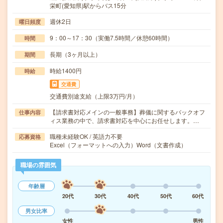
栄町(愛知県)駅からバス15分
週休2日
曜日頻度
9：00～17：30（実働7.5時間／休憩60時間）
時間
長期（3ヶ月以上）
期間
時給1400円
時給
交通費
交通費別途支給（上限3万円/月）
【請求書対応メインの一般事務】葬儀に関するバックオフ
仕事内容
ィス業務の中で、請求書対応を中心にお任せします。…
職種未経験OK / 英語力不要
応募資格
Excel（フォーマットへの入力）Word（文書作成）
職場の雰囲気
年齢層
20代
30代
40代
50代
60代
男女比率
女性
男性