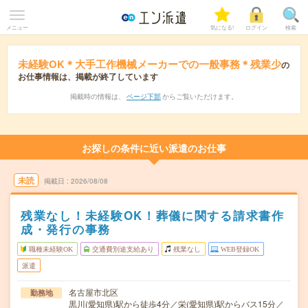
メニュー
気になる!
ログイン
検索
未経験OK＊大手工作機械メーカーでの一般事務＊残業少
の
お仕事情報は、掲載が終了しています
掲載時の情報は、
ページ下部
からご覧いただけます。
お探しの条件に近い派遣のお仕事
未読
掲載日
2026/08/08
残業なし！未経験OK！葬儀に関する請求書作
成・発行の事務
職種未経験OK
交通費別途支給あり
残業なし
WEB登録OK
派遣
名古屋市北区
勤務地
黒川(愛知県)駅から徒歩4分／栄(愛知県)駅からバス15分／