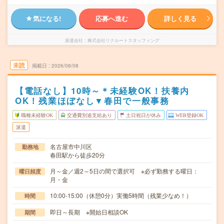
気になる!
応募へ進む
詳しく見る
派遣会社
株式会社リクルートスタッフィング
未読
掲載日
2026/08/08
【電話なし】10時～＊未経験OK！扶養内
OK！残業ほぼなし▼春田で一般事務
職種未経験OK
交通費別途支給あり
土日祝日が休み
WEB登録OK
派遣
名古屋市中川区
勤務地
春田駅から徒歩20分
月～金／週2～5日の間で選択可 ※必ず勤務する曜日：
曜日頻度
月・金
10:00-15:00（休憩0分）実働5時間（残業少なめ！）
時間
即日～長期 ※開始日相談OK
期間