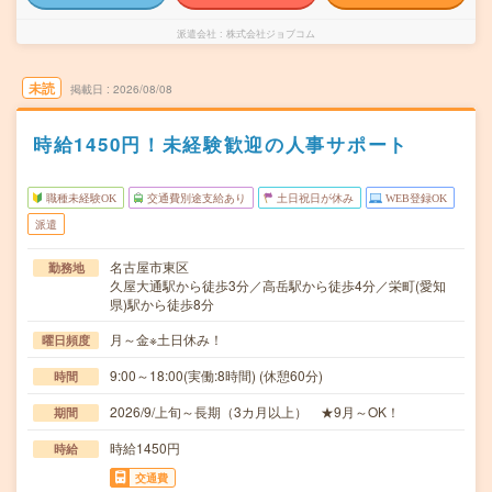
派遣会社
株式会社ジョブコム
未読
掲載日
2026/08/08
時給1450円！未経験歓迎の人事サポート
職種未経験OK
交通費別途支給あり
土日祝日が休み
WEB登録OK
派遣
名古屋市東区
勤務地
久屋大通駅から徒歩3分／高岳駅から徒歩4分／栄町(愛知
県)駅から徒歩8分
月～金※土日休み！
曜日頻度
9:00～18:00(実働:8時間) (休憩60分)
時間
2026/9/上旬～長期（3カ月以上） ★9月～OK！
期間
時給1450円
時給
交通費