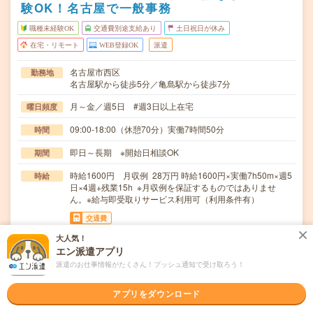
験OK！名古屋で一般事務
職種未経験OK
交通費別途支給あり
土日祝日が休み
在宅・リモート
WEB登録OK
派遣
名古屋市西区
勤務地
名古屋駅から徒歩5分／亀島駅から徒歩7分
月～金／週5日 #週3日以上在宅
曜日頻度
09:00-18:00（休憩70分）実働7時間50分
時間
即日～長期 ※開始日相談OK
期間
時給1600円 月収例 28万円 時給1600円×実働7h50m×週5
時給
日×4週+残業15h ※月収例を保証するものではありませ
ん。※給与即受取りサービス利用可（利用条件有）
交通費
1ヶ月3万円を上限として実費支給
大人気！
エン派遣アプリ
IT関連会社にてカンタン事務をお願いします・見積内容の
仕事内容
派遣のお仕事情報がたくさん！プッシュ通知で受け取ろう！
チェック・データ入力・注文書の発行・手配依頼・…
職種未経験OK / ブランクOK / 英語力不要
応募資格
アプリをダウンロード
■未経験OK！