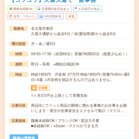
職種未経験OK
交通費別途支給あり
土日祝日が休み
在宅・リモート
WEB登録OK
派遣
名古屋市東区
勤務地
久屋大通駅から徒歩5分／栄(愛知県)駅から徒歩5分
月～金／週5日
曜日頻度
09:00-17:30（休憩60分）実働7時間30分（残業少なめ！）
時間
即日～長期 ※開始日相談OK
期間
時給1850円 月収例 27万円 時給1850円×実働7h30m×週5
時給
日×4週 ※月収例を保証するものではありません。
交通費
1ヶ月3万円を上限として実費支給
商品Gにてペット用品の開発に携わる事務のお仕事をお願
仕事内容
いします・発注や在庫状況をエクセルで集計（マクロ…
職種未経験OK / ブランクOK / 英語力不要
応募資格
■未経験OK！※Excel：マクロができる方
職場の雰囲気