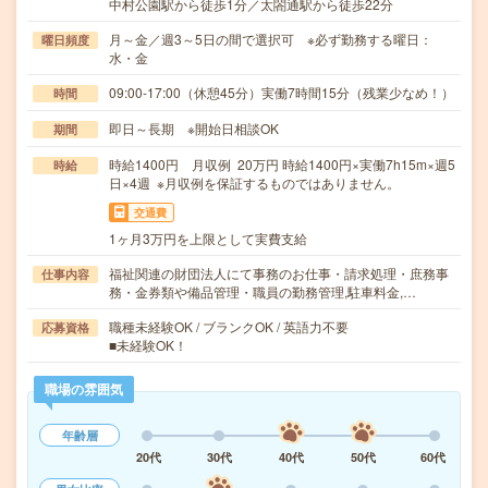
中村公園駅から徒歩1分／太閤通駅から徒歩22分
月～金／週3～5日の間で選択可 ※必ず勤務する曜日：
曜日頻度
水・金
09:00-17:00（休憩45分）実働7時間15分（残業少なめ！）
時間
即日～長期 ※開始日相談OK
期間
時給1400円 月収例 20万円 時給1400円×実働7h15m×週5
時給
日×4週 ※月収例を保証するものではありません。
交通費
1ヶ月3万円を上限として実費支給
福祉関連の財団法人にて事務のお仕事・請求処理・庶務事
仕事内容
務・金券類や備品管理・職員の勤務管理,駐車料金,…
職種未経験OK / ブランクOK / 英語力不要
応募資格
■未経験OK！
職場の雰囲気
年齢層
20代
30代
40代
50代
60代