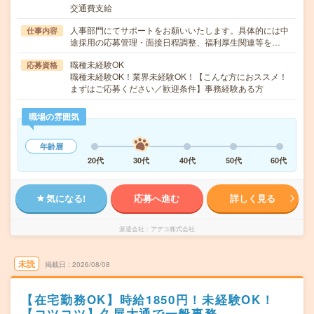
交通費支給
人事部門にてサポートをお願いいたします。具体的には中
仕事内容
途採用の応募管理・面接日程調整、福利厚生関連等を…
職種未経験OK
応募資格
職種未経験OK！業界未経験OK！【こんな方におススメ！
まずはご応募ください／歓迎条件】事務経験ある方
職場の雰囲気
年齢層
20代
30代
40代
50代
60代
気になる!
応募へ進む
詳しく見る
派遣会社
アデコ株式会社
未読
掲載日
2026/08/08
【在宅勤務OK】時給1850円！未経験OK！
【コツコツ】久屋大通で一般事務