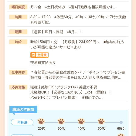
月～金 ※土日祝休み ※週4日勤務も相談可能です。
曜日頻度
8:30～17:20 ※休憩60分。※9時～16時／9時～17時の勤務
時間
も相談可能。
【急募】即日～長期 ※8月～！
期間
時給1500円＋交 【月収例】234,999円～ ■給与の前払
時給
いが可能な速払いサービスあり
交通費
交通費支給あり
＊各部署からの業務改善案をパワーポイントでプレゼン書
仕事内容
類作成（各部署のデータをはめ込んだり見る側に理解…
職種未経験OK / ブランクOK / 英語力不要
応募資格
未経験OK！【必要なOAスキル】Excel（関数）・
PowerPoint（プレゼン構成） #初めての…
職場の雰囲気
年齢層
20代
30代
40代
50代
60代