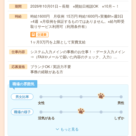
2026年10月01日～長期 ※開始日相談OK ※10月～！
期間
時給1600円 月収例 15万円 時給1600円×実働8h×週3日
時給
×4週 ※月収例を保証するものではありません。※給与即受
取りサービス利用可（利用条件有）
交通費
1ヶ月3万円を上限として実費支給
システム入力メインの事務のお仕事！・データ入力メイン
仕事内容
⇒（FAXやメールで届いた内容のチェック、入力）…
ブランクOK / 英語力不要
応募資格
事務の経験がある方
職場の雰囲気
男女比率
女性
男性
職場の様子
活気がある
しずか
もっと見る