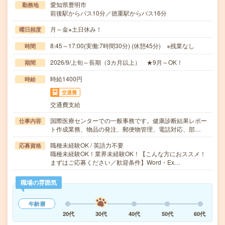
愛知県豊明市
勤務地
前後駅からバス10分／徳重駅からバス16分
月～金※土日休み！
曜日頻度
8:45～17:00(実働:7時間30分) (休憩45分) ※残業なし
時間
2026/9/上旬～長期（3カ月以上） ★9月～OK！
期間
時給1400円
時給
交通費
交通費支給
国際医療センターでの一般事務です。健康診断結果レポー
仕事内容
ト作成業務、物品の発注、郵便物管理、電話対応、部…
職種未経験OK / 英語力不要
応募資格
職種未経験OK！業界未経験OK！【こんな方におススメ！
まずはご応募ください／歓迎条件】Word・Ex…
職場の雰囲気
年齢層
20代
30代
40代
50代
60代