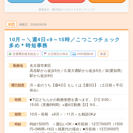
派遣会社
株式会社リクルートスタッフィング
未読
掲載日
2026/08/08
10月～＼週4日×9～15時／こつこつチェック
多め＊時短事務
交通費別途支給あり
土日祝日が休み
WEB登録OK
派遣
名古屋市東区
勤務地
高岳駅から徒歩5分／久屋大通駅から徒歩5分／栄(愛知県)
駅から徒歩9分
月～金のうち【週4日】もしくは【週3日】（土日祝＋平日
曜日頻度
休み）
■下記どちらかの勤務形態を選べます。【1】9:00～
時間
15:00（実働5時間）※週4日勤務【2】9:0…
10月～長期 ※9月～・11月～も相談OK♪
期間
時給1500円 ＜週払いOK＞■月収例：12万7000円（1500
時給
円×5時間×16日＋残業代の場合）■月収例：13万3000円