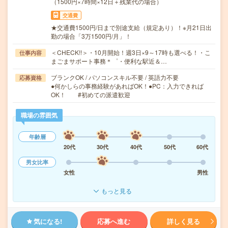
（1500円×7時間×12日＋残業代の場合）
交通費
★交通費1500円/日まで別途支給（規定あり）！※月21日出
勤の場合「3万1500円/月」！
＜CHECK!!＞・10月開始！週3日×9～17時も選べる！・こ
仕事内容
まごまサポート事務＊゜・便利な駅近＆…
ブランクOK / パソコンスキル不要 / 英語力不要
応募資格
●何かしらの事務経験があればOK！●PC：入力できれば
OK！ #初めての派遣歓迎
職場の雰囲気
年齢層
20代
30代
40代
50代
60代
男女比率
女性
男性
もっと見る
気になる!
応募へ進む
詳しく見る