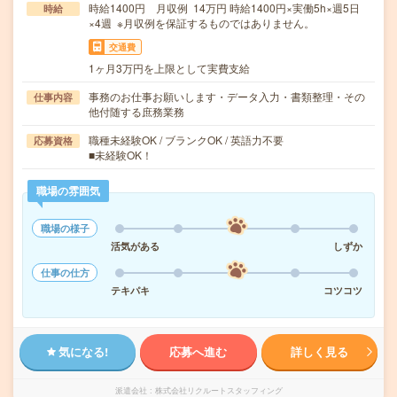
時給1400円 月収例 14万円 時給1400円×実働5h×週5日
時給
×4週 ※月収例を保証するものではありません。
交通費
1ヶ月3万円を上限として実費支給
事務のお仕事お願いします・データ入力・書類整理・その
仕事内容
他付随する庶務業務
職種未経験OK / ブランクOK / 英語力不要
応募資格
■未経験OK！
職場の雰囲気
職場の様子
活気がある
しずか
仕事の仕方
テキパキ
コツコツ
気になる!
応募へ進む
詳しく見る
派遣会社
株式会社リクルートスタッフィング