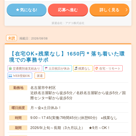
気になる!
応募へ進む
詳しく見る
派遣会社
アデコ株式会社
未読
掲載日
2026/08/08
【在宅OK×残業なし】1650円＊落ち着いた環
境での事務サポ
交通費別途支給あり
土日祝日が休み
残業なし
在宅・リモート
WEB登録OK
派遣
名古屋市中村区
勤務地
近鉄名古屋駅から徒歩5分／名鉄名古屋駅から徒歩5分／国
際センター駅から徒歩5分
月～金※土日休み！
曜日頻度
9:00～17:45(実働:7時間45分) (休憩60分) ※残業なし
時間
2026/9/上旬～長期（3カ月以上） ★9月～OK！
期間