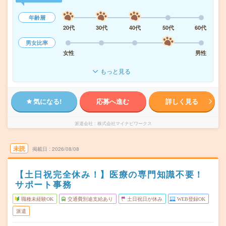
年齢層
20代
30代
40代
50代
60代
男女比率
女性
男性
もっと見る
気になる!
応募へ進む
詳しく見る
派遣会社
株式会社マイナビワークス
未読
掲載日
2026/08/08
【土日祝完全休み！】医療の専門知識不要！
サポート事務
職種未経験OK
交通費別途支給あり
土日祝日が休み
WEB登録OK
派遣