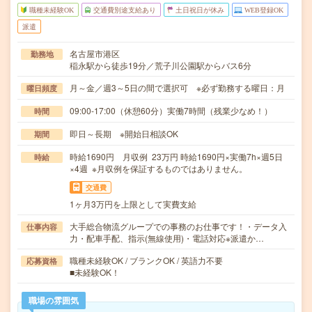
職種未経験OK
交通費別途支給あり
土日祝日が休み
WEB登録OK
派遣
名古屋市港区
勤務地
稲永駅から徒歩19分／荒子川公園駅からバス6分
月～金／週3～5日の間で選択可 ※必ず勤務する曜日：月
曜日頻度
09:00-17:00（休憩60分）実働7時間（残業少なめ！）
時間
即日～長期 ※開始日相談OK
期間
時給1690円 月収例 23万円 時給1690円×実働7h×週5日
時給
×4週 ※月収例を保証するものではありません。
交通費
1ヶ月3万円を上限として実費支給
大手総合物流グループでの事務のお仕事です！・データ入
仕事内容
力・配車手配、指示(無線使用)・電話対応※派遣か…
職種未経験OK / ブランクOK / 英語力不要
応募資格
■未経験OK！
職場の雰囲気