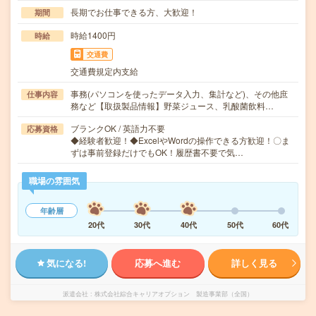
長期でお仕事できる方、大歓迎！
期間
時給1400円
時給
交通費
交通費規定内支給
事務(パソコンを使ったデータ入力、集計など)、その他庶
仕事内容
務など【取扱製品情報】野菜ジュース、乳酸菌飲料…
ブランクOK / 英語力不要
応募資格
◆経験者歓迎！◆ExcelやWordの操作できる方歓迎！〇ま
ずは事前登録だけでもOK！履歴書不要で気…
職場の雰囲気
年齢層
20代
30代
40代
50代
60代
気になる!
応募へ進む
詳しく見る
派遣会社
株式会社綜合キャリアオプション 製造事業部（全国）