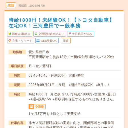
未読
掲載日
2026/08/08
時給1800円！未経験OK！【トヨタ自動車】
在宅OK！三河豊田で一般事務
職種未経験OK
交通費別途支給あり
土日祝日が休み
在宅・リモート
WEB登録OK
派遣
愛知県豊田市
勤務地
三河豊田駅から徒歩12分／土橋(愛知県)駅からバス20分
月～金／週5日
曜日頻度
08:45-16:45（休憩60分）実働7時間
時間
2026年09月01日～長期 ※開始日相談OK ※9月～！
期間
時給1800円 月収例 27万円 時給1800円×実働7h×週5日
時給
×4週+残業15h ※月収例を保証するものではありません。
交通費
1ヶ月3万円を上限として実費支給
排ガス認証招聘試験の実施に向け、関係部署との事前調
仕事内容
整・トヨタ海外事業体との連絡・現確チェックシートや…