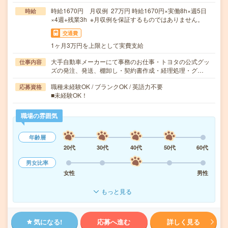
時給1670円 月収例 27万円 時給1670円×実働8h×週5日
時給
×4週+残業3h ※月収例を保証するものではありません。
交通費
1ヶ月3万円を上限として実費支給
大手自動車メーカーにて事務のお仕事・トヨタの公式グッ
仕事内容
ズの発注、発送、棚卸し・契約書作成・経理処理・グ…
職種未経験OK / ブランクOK / 英語力不要
応募資格
■未経験OK！
職場の雰囲気
年齢層
20代
30代
40代
50代
60代
男女比率
女性
男性
もっと見る
気になる!
応募へ進む
詳しく見る