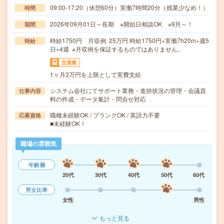
09:00-17:20（休憩60分）実働7時間20分（残業少なめ！）
時間
2026年09月01日～長期 ※開始日相談OK ※9月～！
期間
時給1750円 月収例 25万円 時給1750円×実働7h20m×週5
時給
日×4週 ※月収例を保証するものではありません。
交通費
1ヶ月3万円を上限として実費支給
システム会社にてサポート業務・進捗状況の管理・会議資
仕事内容
料の作成・データ集計・問合せ対応
職種未経験OK / ブランクOK / 英語力不要
応募資格
■未経験OK！
職場の雰囲気
年齢層
20代
30代
40代
50代
60代
男女比率
女性
男性
もっと見る