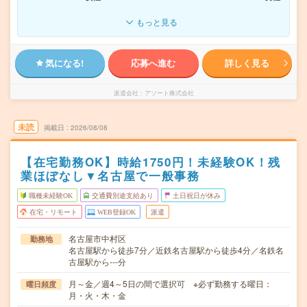
もっと見る
気になる!
応募へ進む
詳しく見る
派遣会社
アソート株式会社
未読
掲載日
2026/08/08
【在宅勤務OK】時給1750円！未経験OK！残
業ほぼなし▼名古屋で一般事務
職種未経験OK
交通費別途支給あり
土日祝日が休み
在宅・リモート
WEB登録OK
派遣
名古屋市中村区
勤務地
名古屋駅から徒歩7分／近鉄名古屋駅から徒歩4分／名鉄名
古屋駅から---分
月～金／週4～5日の間で選択可 ※必ず勤務する曜日：
曜日頻度
月・火・木・金