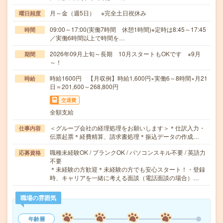
月～金（週5日） ※完全土日祝休み
曜日頻度
09:00～17:00(実働7時間 休憩1時間)※定時は8:45～17:45
時間
／実働6時間以上で時間を…
2026年09月上旬～長期 10月スタートもOKです ※9月
期間
～！
時給1600円 【月収例】時給1,600円×実働6～8時間×月21
時給
日＝201,600～268,800円
交通費
全額支給
＜グループ会社の経理処理をお願いします＞＊仕訳入力・
仕事内容
伝票起票＊経費精算、請求書処理＊振込データの作成…
職種未経験OK / ブランクOK / パソコンスキル不要 / 英語力
応募資格
不要
＊未経験の方歓迎＊未経験の方でも安心スタート！・登録
時、キャリアを一緒に考える面談（電話面談の場合）…
職場の雰囲気
年齢層