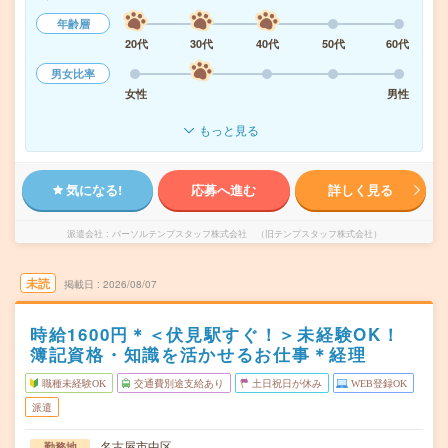
年齢層
20代
30代
40代
50代
60代
男女比率
女性
男性
もっと見る
気になる!
応募へ進む
詳しく見る
派遣会社
パーソルテンプスタッフ株式会社 （旧テンプスタッフ株式会社）
未読
掲載日
2026/08/07
時給1600円＊＜伏見駅すぐ！＞未経験OK！
簿記資格・知識を活かせるお仕事＊経理
職種未経験OK
交通費別途支給あり
土日祝日が休み
WEB登録OK
派遣
名古屋市中区
勤務地