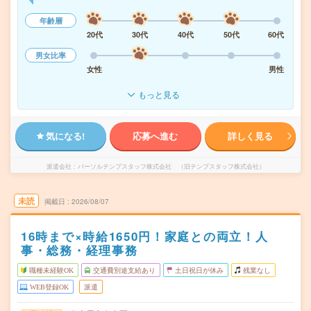
年齢層
20代
30代
40代
50代
60代
男女比率
女性
男性
もっと見る
気になる!
応募へ進む
詳しく見る
派遣会社
パーソルテンプスタッフ株式会社 （旧テンプスタッフ株式会社）
未読
掲載日
2026/08/07
16時まで×時給1650円！家庭との両立！人
事・総務・経理事務
職種未経験OK
交通費別途支給あり
土日祝日が休み
残業なし
WEB登録OK
派遣