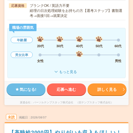
ブランクOK / 英語力不要
応募資格
経理の日次処理経験をお持ちの方【選考ステップ】書類選
考→面接1回→就業決定
職場の雰囲気
年齢層
20代
30代
40代
50代
60代
男女比率
女性
男性
もっと見る
気になる!
応募へ進む
詳しく見る
派遣会社
パーソルテンプスタッフ株式会社 （旧テンプスタッフ株式会社）
未読
掲載日
2026/08/07
【高時給2000円】やりがいも収入もほしい！