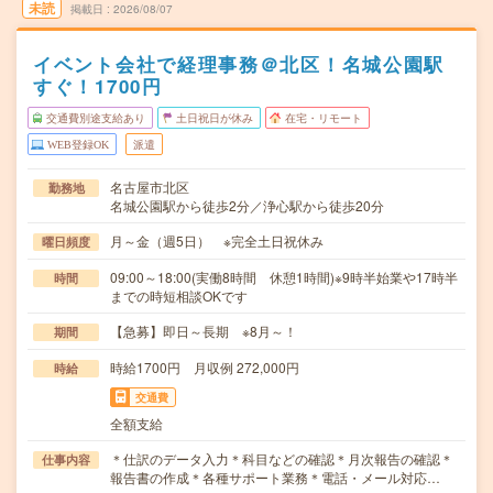
未読
掲載日
2026/08/07
イベント会社で経理事務＠北区！名城公園駅
すぐ！1700円
交通費別途支給あり
土日祝日が休み
在宅・リモート
WEB登録OK
派遣
名古屋市北区
勤務地
名城公園駅から徒歩2分／浄心駅から徒歩20分
月～金（週5日） ※完全土日祝休み
曜日頻度
09:00～18:00(実働8時間 休憩1時間)※9時半始業や17時半
時間
までの時短相談OKです
【急募】即日～長期 ※8月～！
期間
時給1700円 月収例 272,000円
時給
交通費
全額支給
＊仕訳のデータ入力＊科目などの確認＊月次報告の確認＊
仕事内容
報告書の作成＊各種サポート業務＊電話・メール対応…