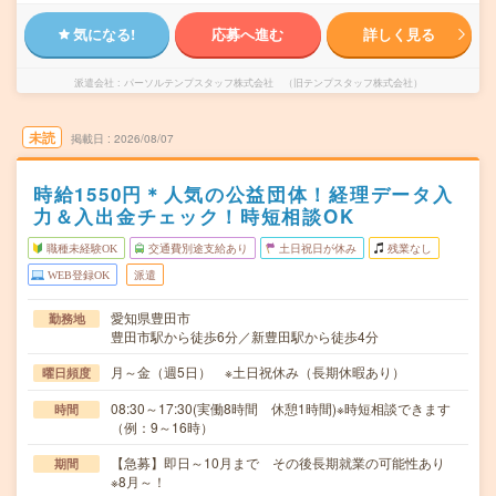
気になる!
応募へ進む
詳しく見る
派遣会社
パーソルテンプスタッフ株式会社 （旧テンプスタッフ株式会社）
未読
掲載日
2026/08/07
時給1550円＊人気の公益団体！経理データ入
力＆入出金チェック！時短相談OK
職種未経験OK
交通費別途支給あり
土日祝日が休み
残業なし
WEB登録OK
派遣
愛知県豊田市
勤務地
豊田市駅から徒歩6分／新豊田駅から徒歩4分
月～金（週5日） ※土日祝休み（長期休暇あり）
曜日頻度
08:30～17:30(実働8時間 休憩1時間)※時短相談できます
時間
（例：9～16時）
【急募】即日～10月まで その後長期就業の可能性あり
期間
※8月～！