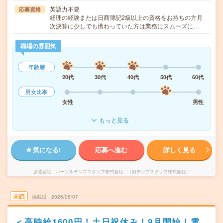
英語力不要
応募資格
経理の経験または日商簿記2級以上の資格をお持ちの方月
次決算に少しでも携わっていた方は業務にスムーズに…
職場の雰囲気
年齢層
20代
30代
40代
50代
60代
男女比率
女性
男性
もっと見る
気になる!
応募へ進む
詳しく見る
派遣会社
パーソルテンプスタッフ株式会社 （旧テンプスタッフ株式会社）
未読
掲載日
2026/08/07
＜高時給1600円！土日祝休み！9月開始！電