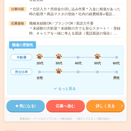
＊仕訳入力＊売掛金の消し込み作業＊入金に相違があった
仕事内容
時の処理＊商品マスタの登録＊社内の経費精算※電話…
職種未経験OK / ブランクOK / 英語力不要
応募資格
＊未経験の方歓迎＊未経験の方でも安心スタート！・登録
時、キャリアを一緒に考える面談（電話面談の場合）…
職場の雰囲気
年齢層
20代
30代
40代
50代
60代
男女比率
女性
男性
もっと見る
気になる!
応募へ進む
詳しく見る
派遣会社
パーソルテンプスタッフ株式会社 （旧テンプスタッフ株式会社）