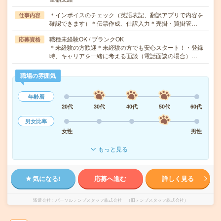
＊インボイスのチェック（英語表記、翻訳アプリで内容を
仕事内容
確認できます）＊伝票作成、仕訳入力＊売掛・買掛管…
職種未経験OK / ブランクOK
応募資格
＊未経験の方歓迎＊未経験の方でも安心スタート！・登録
時、キャリアを一緒に考える面談（電話面談の場合）…
職場の雰囲気
年齢層
20代
30代
40代
50代
60代
男女比率
女性
男性
もっと見る
気になる!
応募へ進む
詳しく見る
派遣会社
パーソルテンプスタッフ株式会社 （旧テンプスタッフ株式会社）