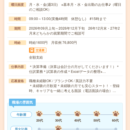
月・水・金(週3日) ※基本月・水・金出勤のお仕事♪（曜日
曜日頻度
のご相談OK）
09:00～13:00(実働4時間 休憩なし) #15時まで
時間
2026年09月上旬～2026年12月下旬 26年12月末・27年2
期間
月末どちらかの就業期間でご相談可
時給1600円 月収例 76,800円
時給
交通費
全額支給
＊決算準備（決算は会計士の方がしてくださいます！）＊
仕事内容
仕訳業務＊試算表の作成＊Excelデータの整理※…
職種未経験OK / ブランクOK / 英語力不要
応募資格
＊未経験の方歓迎＊未経験の方でも安心スタート！・登録
時、キャリアを一緒に考える面談（電話面談の場合）…
職場の雰囲気
年齢層
20代
30代
40代
50代
60代
男女比率