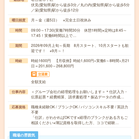
伏見(愛知県)駅から徒歩3分／丸の内(愛知県)駅から徒歩5分
／栄(愛知県)駅から徒歩12分
月～金（週5日） ※完全土日祝休み
曜日頻度
09:00～17:30(実働7時間30分 休憩1時間)※定時は8:45～
時間
17:45！実働6時間以上で…
2026年09月上旬～長期 8月スタート、10月スタートも歓
期間
迎です！ ※9月～！
時給1600円 【月収例】時給1,600円×実働6～8時間×月21
時給
日＝201,600～268,800円
交通費
全額支給
＜グループ会社の経理処理をお願いします＞＊仕訳入力・
仕事内容
伝票起票＊経費精算、請求書処理＊振込データの作成…
職種未経験OK / ブランクOK / パソコンスキル不要 / 英語力
応募資格
不要
「仕訳」がわかればOKです※経理のブランクがある方もご
相談ください※簿記資格を取得した方、ココで経験…
職場の雰囲気