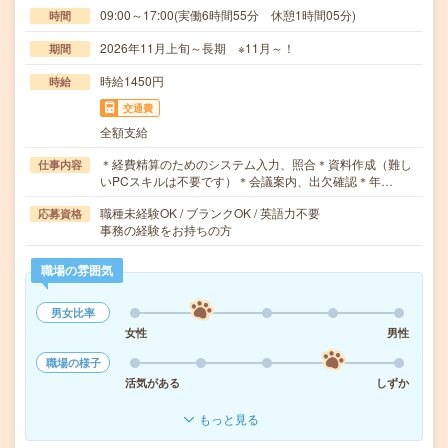
09:00～17:00(実働6時間55分 休憩1時間05分)
時間
2026年11月上旬～長期 ※11月～！
期間
時給1450円
時給
交通費
全額支給
＊経費精算のためのシステム入力、照合＊資料作成（難し
仕事内容
いPCスキルは不要です）＊会議案内、出欠確認＊年…
職種未経験OK / ブランクOK / 英語力不要
応募資格
事務の経験をお持ちの方
職場の雰囲気
男女比率
女性
男性
職場の様子
活気がある
しずか
もっと見る