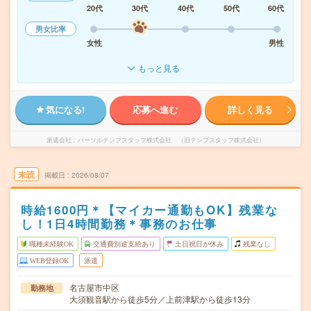
20代
30代
40代
50代
60代
男女比率
女性
男性
もっと見る
気になる!
応募へ進む
詳しく見る
派遣会社
パーソルテンプスタッフ株式会社 （旧テンプスタッフ株式会社）
未読
掲載日
2026/08/07
時給1600円＊【マイカー通勤もOK】残業な
し！1日4時間勤務＊事務のお仕事
職種未経験OK
交通費別途支給あり
土日祝日が休み
残業なし
WEB登録OK
派遣
名古屋市中区
勤務地
大須観音駅から徒歩5分／上前津駅から徒歩13分