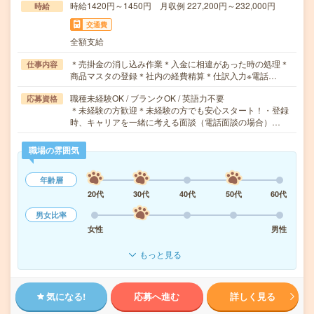
時給1420円～1450円 月収例 227,200円～232,000円
時給
交通費
全額支給
＊売掛金の消し込み作業＊入金に相違があった時の処理＊
仕事内容
商品マスタの登録＊社内の経費精算＊仕訳入力※電話…
職種未経験OK / ブランクOK / 英語力不要
応募資格
＊未経験の方歓迎＊未経験の方でも安心スタート！・登録
時、キャリアを一緒に考える面談（電話面談の場合）…
職場の雰囲気
年齢層
20代
30代
40代
50代
60代
男女比率
女性
男性
もっと見る
気になる!
応募へ進む
詳しく見る