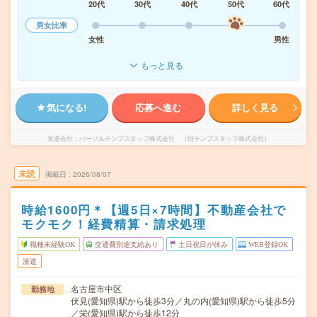
20代
30代
40代
50代
60代
男女比率
女性
男性
もっと見る
気になる!
応募へ進む
詳しく見る
派遣会社
パーソルテンプスタッフ株式会社 （旧テンプスタッフ株式会社）
未読
掲載日
2026/08/07
時給1600円＊【週5日×7時間】不動産会社で
モクモク！経費精算・請求処理
職種未経験OK
交通費別途支給あり
土日祝日が休み
WEB登録OK
派遣
名古屋市中区
勤務地
伏見(愛知県)駅から徒歩3分／丸の内(愛知県)駅から徒歩5分
／栄(愛知県)駅から徒歩12分