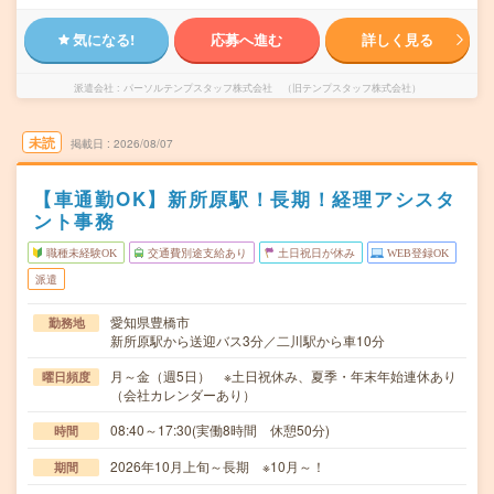
気になる!
応募へ進む
詳しく見る
派遣会社
パーソルテンプスタッフ株式会社 （旧テンプスタッフ株式会社）
未読
掲載日
2026/08/07
【車通勤OK】新所原駅！長期！経理アシスタ
ント事務
職種未経験OK
交通費別途支給あり
土日祝日が休み
WEB登録OK
派遣
愛知県豊橋市
勤務地
新所原駅から送迎バス3分／二川駅から車10分
月～金（週5日） ※土日祝休み、夏季・年末年始連休あり
曜日頻度
（会社カレンダーあり）
08:40～17:30(実働8時間 休憩50分)
時間
2026年10月上旬～長期 ※10月～！
期間