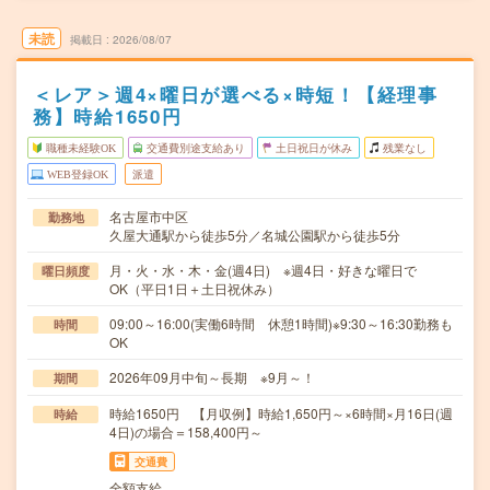
未読
掲載日
2026/08/07
＜レア＞週4×曜日が選べる×時短！【経理事
務】時給1650円
職種未経験OK
交通費別途支給あり
土日祝日が休み
残業なし
WEB登録OK
派遣
名古屋市中区
勤務地
久屋大通駅から徒歩5分／名城公園駅から徒歩5分
月・火・水・木・金(週4日) ※週4日・好きな曜日で
曜日頻度
OK（平日1日＋土日祝休み）
09:00～16:00(実働6時間 休憩1時間)※9:30～16:30勤務も
時間
OK
2026年09月中旬～長期 ※9月～！
期間
時給1650円 【月収例】時給1,650円～×6時間×月16日(週
時給
4日)の場合＝158,400円～
交通費
全額支給