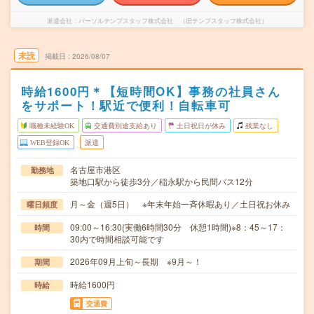
派遣会社
パーソルテンプスタッフ株式会社 （旧テンプスタッフ株式会社）
未読
掲載日
2026/08/07
時給1600円＊【短時間OK】事務の社員さん
をサポート！駅近で便利！自転車可
職種未経験OK
交通費別途支給あり
土日祝日が休み
残業なし
WEB登録OK
派遣
名古屋市港区
勤務地
築地口駅から徒歩3分／稲永駅から民間バス12分
月～金（週5日） ※年末年始一斉休暇あり／土日祝お休み
曜日頻度
09:00～16:30(実働6時間30分 休憩1時間)※8：45～17：
時間
30内で時間相談可能です
2026年09月上旬～長期 ※9月～！
期間
時給1600円
時給
交通費