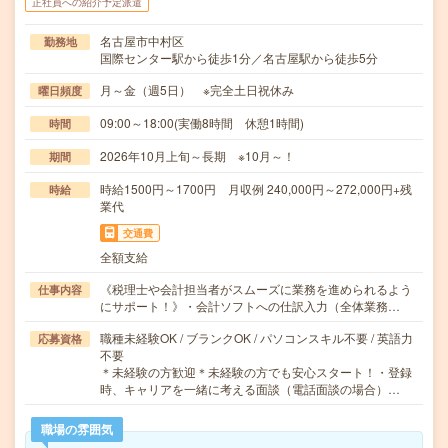
正社員への紹介予定派遣
名古屋市中村区
勤務地
国際センター駅から徒歩1分／名古屋駅から徒歩5分
月～金（週5日） ※完全土日祝休み
曜日頻度
09:00～18:00(実働8時間 休憩1時間)
時間
2026年10月上旬～長期 ※10月～！
期間
時給1500円～1700円 月収例 240,000円～272,000円+残
時給
業代
交通費
全額支給
《税理士や会計担当者がスムーズに業務を進められるよう
仕事内容
にサポート！》・会計ソフトへの仕訳入力（全体業務…
職種未経験OK / ブランクOK / パソコンスキル不要 / 英語力
応募資格
不要
＊未経験の方歓迎＊未経験の方でも安心スタート！・登録
時、キャリアを一緒に考える面談（電話面談の場合）…
職場の雰囲気