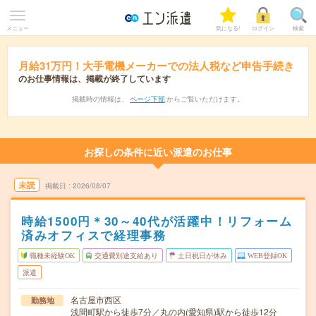
メニュー
気になる!
ログイン
検索
月給31万円！大手電機メーカーでの法人税など申告手続き
のお仕事情報は、掲載が終了しています
掲載時の情報は、
ページ下部
からご覧いただけます。
お探しの条件に近い派遣のお仕事
未読
掲載日
2026/08/07
時給1500円＊30～40代が活躍中！リフォーム
済みオフィスで経理事務
職種未経験OK
交通費別途支給あり
土日祝日が休み
WEB登録OK
派遣
名古屋市西区
勤務地
浅間町駅から徒歩7分／丸の内(愛知県)駅から徒歩12分