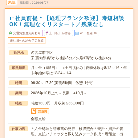
未読
掲載日
2026/08/07
正社員前提＊【経理ブランク歓迎】時短相談
OK！無理なくリスタート／残業なし
交通費別途支給あり
土日祝日が休み
WEB登録OK
正社員への紹介予定派遣
名古屋市中区
勤務地
栄(愛知県)駅から徒歩8分／矢場町駅から徒歩4分
月～金（週5日） ※土日祝休み│夏季休暇は8/12～16・年
曜日頻度
末年始休暇は12/24～1/4
08:30～17:30(実働8時間 休憩1時間)
時間
2026年10月上旬～長期 ※10月～！
期間
時給1600円 月収例 256,000円
時給
交通費
全額支給
＊入金処理と請求書の発行、検収照合＊売掛・買掛の管
仕事内容
理、支払いチェックと振り込みデータ作成＊現預金・出…