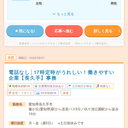
女性
男性
もっと見る
気になる!
応募へ進む
詳しく見る
派遣会社
パーソルテンプスタッフ株式会社 （旧テンプスタッフ株式会社）
未読
掲載日
2026/08/07
電話なし│17時定時がうれしい！働きやすい
企業【長久手】事務
職種未経験OK
交通費別途支給あり
土日祝日が休み
残業なし
在宅・リモート
WEB登録OK
派遣
愛知県長久手市
勤務地
藤が丘(愛知県)駅から送迎バス5分／杁ケ池公園駅から徒歩
10分
月～金（週5日） ※土日祝休みです
曜日頻度