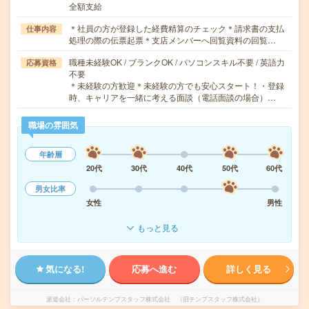
全額支給
＊社員の方が登録した経費精算のチェック＊請求書の支払
仕事内容
処理の際の伝票起票＊支店メンバーへ回覧資料の回覧…
職種未経験OK / ブランクOK / パソコンスキル不要 / 英語力
応募資格
不要
＊未経験の方歓迎＊未経験の方でも安心スタート！・登録
時、キャリアを一緒に考える面談（電話面談の場合）…
職場の雰囲気
年齢層
20代
30代
40代
50代
60代
男女比率
女性
男性
もっと見る
気になる!
応募へ進む
詳しく見る
派遣会社
パーソルテンプスタッフ株式会社 （旧テンプスタッフ株式会社）