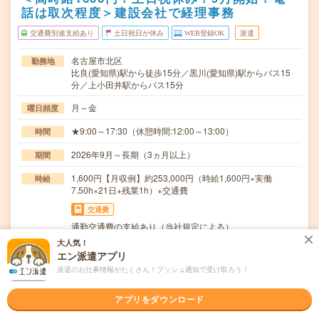
話は取次程度＞建設会社で経理事務
交通費別途支給あり
土日祝日が休み
WEB登録OK
派遣
名古屋市北区
勤務地
比良(愛知県)駅から徒歩15分／黒川(愛知県)駅からバス15
分／上小田井駅からバス15分
月～金
曜日頻度
★9:00～17:30（休憩時間:12:00～13:00）
時間
2026年9月～長期（3ヵ月以上）
期間
1,600円【月収例】約253,000円（時給1,600円×実働
時給
7.50h×21日+残業1h）+交通費
交通費
通勤交通費の支給あり（当社規定による）
大人気！
建設会社にて、経理全般をお願いします。日々のお金の管
仕事内容
エン派遣アプリ
理や簿記の記録、仕訳入力などの日次業務、取引先へ…
派遣のお仕事情報がたくさん！プッシュ通知で受け取ろう！
ブランクOK / 英語力不要
応募資格
●経理事務の経験がある方●Excel（表の作成）・Word（基
アプリをダウンロード
本的な書式設定）の操作ができる方少しで…