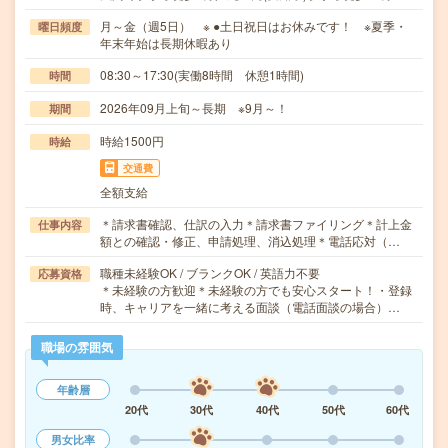
月～金（週5日） ※ ●土日祝日はお休みです！ ※夏季・
曜日頻度
年末年始は長期休暇あり
08:30～17:30(実働8時間 休憩1時間)
時間
2026年09月上旬～長期 ※9月～！
期間
時給1500円
時給
交通費
全額支給
＊請求書確認、仕訳の入力＊請求書ファイリング＊計上金
仕事内容
額との確認・修正、申請処理、消込処理＊電話応対（…
職種未経験OK / ブランクOK / 英語力不要
応募資格
＊未経験の方歓迎＊未経験の方でも安心スタート！・登録
時、キャリアを一緒に考える面談（電話面談の場合）…
職場の雰囲気
年齢層
20代
30代
40代
50代
60代
男女比率