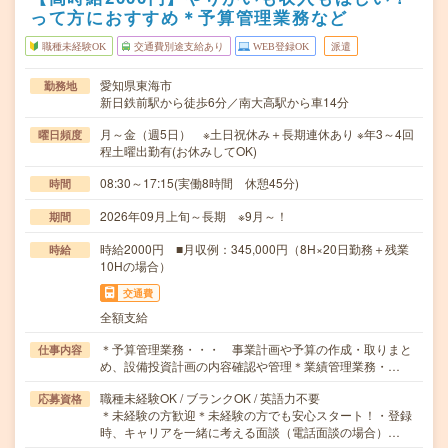
って方におすすめ＊予算管理業務など
職種未経験OK
交通費別途支給あり
WEB登録OK
派遣
愛知県東海市
勤務地
新日鉄前駅から徒歩6分／南大高駅から車14分
月～金（週5日） ※土日祝休み＋長期連休あり ※年3～4回
曜日頻度
程土曜出勤有(お休みしてOK)
08:30～17:15(実働8時間 休憩45分)
時間
2026年09月上旬～長期 ※9月～！
期間
時給2000円 ■月収例：345,000円（8H×20日勤務＋残業
時給
10Hの場合）
交通費
全額支給
＊予算管理業務・・・ 事業計画や予算の作成・取りまと
仕事内容
め、設備投資計画の内容確認や管理＊業績管理業務・…
職種未経験OK / ブランクOK / 英語力不要
応募資格
＊未経験の方歓迎＊未経験の方でも安心スタート！・登録
時、キャリアを一緒に考える面談（電話面談の場合）…