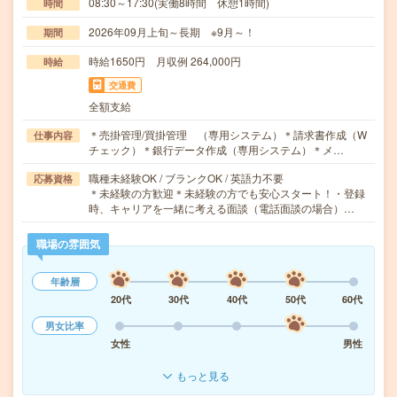
08:30～17:30(実働8時間 休憩1時間)
時間
2026年09月上旬～長期 ※9月～！
期間
時給1650円 月収例 264,000円
時給
交通費
全額支給
＊売掛管理/買掛管理 （専用システム）＊請求書作成（W
仕事内容
チェック）＊銀行データ作成（専用システム）＊メ…
職種未経験OK / ブランクOK / 英語力不要
応募資格
＊未経験の方歓迎＊未経験の方でも安心スタート！・登録
時、キャリアを一緒に考える面談（電話面談の場合）…
職場の雰囲気
年齢層
20代
30代
40代
50代
60代
男女比率
女性
男性
もっと見る