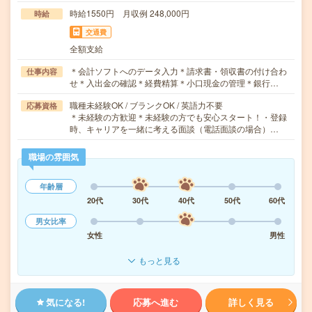
時給1550円 月収例 248,000円
時給
交通費
全額支給
＊会計ソフトへのデータ入力＊請求書・領収書の付け合わ
仕事内容
せ＊入出金の確認＊経費精算＊小口現金の管理＊銀行…
職種未経験OK / ブランクOK / 英語力不要
応募資格
＊未経験の方歓迎＊未経験の方でも安心スタート！・登録
時、キャリアを一緒に考える面談（電話面談の場合）…
職場の雰囲気
年齢層
20代
30代
40代
50代
60代
男女比率
女性
男性
もっと見る
気になる!
応募へ進む
詳しく見る