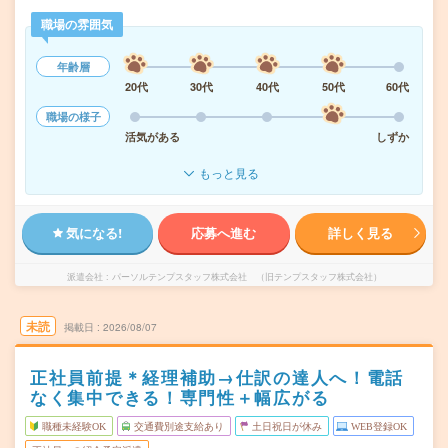
職場の雰囲気
年齢層
20代
30代
40代
50代
60代
職場の様子
活気がある
しずか
もっと見る
気になる!
応募へ進む
詳しく見る
派遣会社
パーソルテンプスタッフ株式会社 （旧テンプスタッフ株式会社）
未読
掲載日
2026/08/07
正社員前提＊経理補助→仕訳の達人へ！電話
なく集中できる！専門性＋幅広がる
職種未経験OK
交通費別途支給あり
土日祝日が休み
WEB登録OK