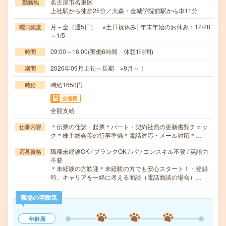
名古屋市名東区
勤務地
上社駅から徒歩25分／大森・金城学院前駅から車11分
月～金（週5日） ※土日祝休み│年末年始のお休み：12/28
曜日頻度
～1/5
09:00～16:00(実働6時間 休憩1時間)
時間
2026年09月上旬～長期 ※9月～！
期間
時給1650円
時給
交通費
全額支給
＊伝票の仕訳・起票＊パート・契約社員の更新書類チェッ
仕事内容
ク＊株主総会等の行事準備＊電話対応・メール対応＊…
職種未経験OK / ブランクOK / パソコンスキル不要 / 英語力
応募資格
不要
＊未経験の方歓迎＊未経験の方でも安心スタート！・登録
時、キャリアを一緒に考える面談（電話面談の場合）…
職場の雰囲気
年齢層