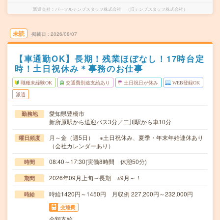
派遣会社
パーソルテンプスタッフ株式会社 （旧テンプスタッフ株式会社）
未読
掲載日
2026/08/07
【車通勤OK】長期！残業ほぼなし！17時台定
時！土日祝休み＊事務のお仕事
職種未経験OK
交通費別途支給あり
土日祝日が休み
WEB登録OK
派遣
愛知県豊橋市
勤務地
新所原駅から送迎バス3分／二川駅から車10分
月～金（週5日） ※土日祝休み、夏季・年末年始連休あり
曜日頻度
（会社カレンダーあり）
08:40～17:30(実働8時間 休憩50分)
時間
2026年09月上旬～長期 ※9月～！
期間
時給1420円～1450円 月収例 227,200円～232,000円
時給
交通費
全額支給