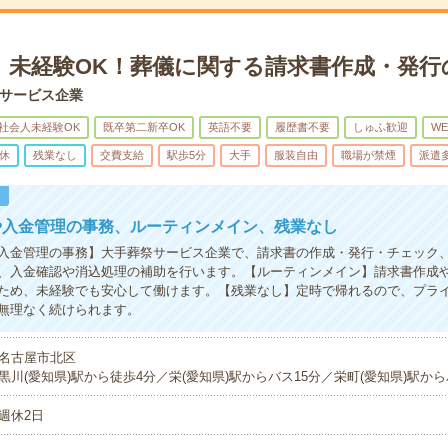
！未経験OK！葬儀に関する請求書作成・発行
サービス企業
社会人未経験OK
既卒第二新卒OK
英語不要
履歴書不要
しゅふ歓迎
W
休
残業なし
交費支給
駅歩5分
大手
服装自由
職場が禁煙
派遣
！
や入金管理の事務、ルーティンメイン、残業なし
入金管理の事務】大手葬祭サービス企業で、請求書の作成・発行・チェック
、入金確認や消込処理の補助を行います。【ルーティンメイン】請求書作成
ため、未経験でも安心して働けます。【残業なし】定時で帰れるので、プラ
無理なく続けられます。
名古屋市北区
黒川(愛知県)駅から徒歩4分／栄(愛知県)駅からバス15分／栄町(愛知県)駅から
週休2日