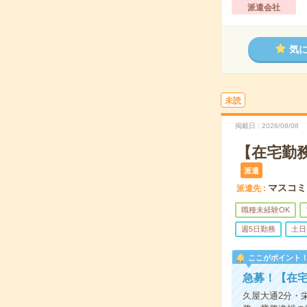
派遣会社
気
未読
掲載日
2026/08/08
【在宅勤
派遣
マスコミ
派遣先
職種未経験OK
週5日勤務
土日
ここがポイント
急募！【在宅
久屋大通2分・