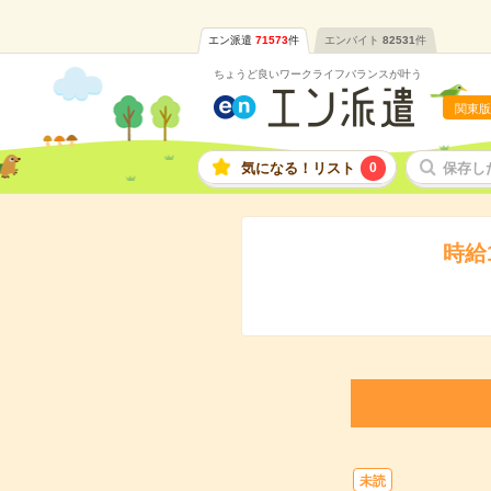
エン派遣
71573
件
エンバイト
82531
件
ちょうど良いワークライフバランスが叶う
関東版
気になる！リスト
0
保存し
時給
未読