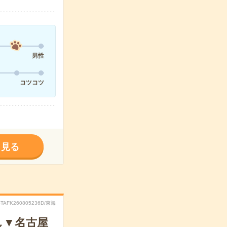
男性
コツコツ
く見る
STAFK260805236D/東海
し▼名古屋