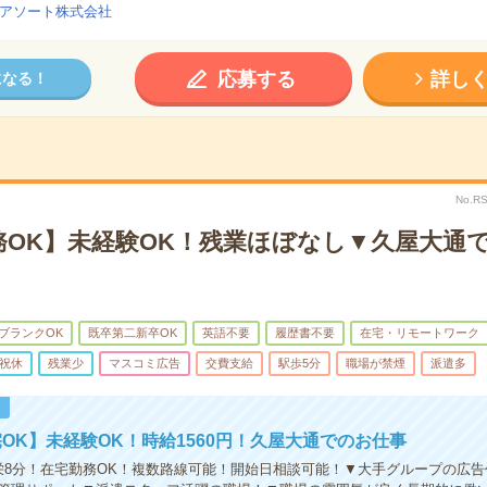
アソート株式会社
応募する
詳し
になる！
No.R
務OK】未経験OK！残業ほぼなし▼久屋大通
ブランクOK
既卒第二新卒OK
英語不要
履歴書不要
在宅・リモートワーク
祝休
残業少
マスコミ広告
交費支給
駅歩5分
職場が禁煙
派遣多
！
OK】未経験OK！時給1560円！久屋大通でのお仕事
栄8分！在宅勤務OK！複数路線可能！開始日相談可能！▼大手グループの広