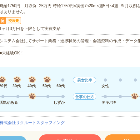
時給1750円 月収例 25万円 時給1750円×実働7h20m×週5日×4週 ※月収
はありません。
交通費
1ヶ月3万円を上限として実費支給
システム会社にてサポート業務・進捗状況の管理・会議資料の作成・データ
■未経験OK！
男女比率
20代
30代
40代
50代
60代
女性
仕事の仕方
活気がある
しずか
テキパキ
株式会社リクルートスタッフィング