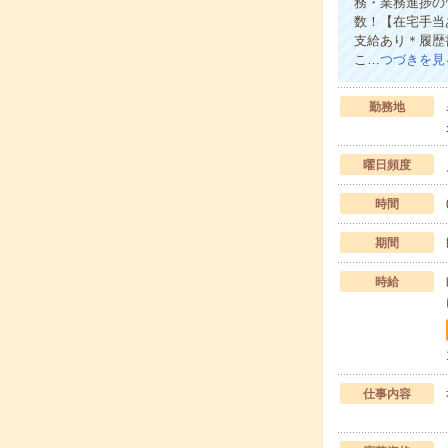
務・業務進捗の
数！【在宅手当
支給あり＊履歴
こ…
つづきを見
勤務地
曜日頻度
時間
期間
時給
仕事内容