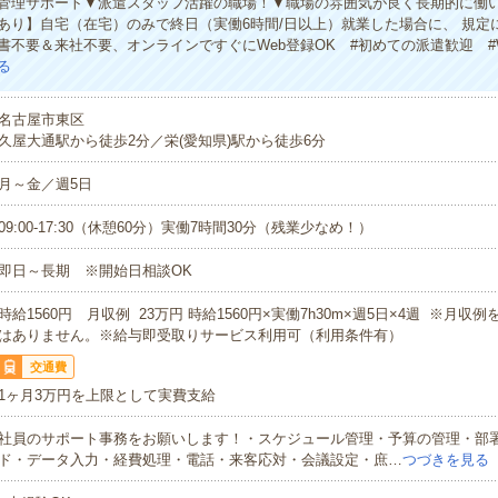
管理サポート▼派遣スタッフ活躍の職場！▼職場の雰囲気が良く長期的に働
あり】自宅（在宅）のみで終日（実働6時間/日以上）就業した場合に、 規定
書不要＆来社不要、オンラインですぐにWeb登録OK #初めての派遣歓迎 #
る
名古屋市東区
久屋大通駅から徒歩2分／栄(愛知県)駅から徒歩6分
月～金／週5日
09:00-17:30（休憩60分）実働7時間30分（残業少なめ！）
即日～長期 ※開始日相談OK
時給1560円 月収例 23万円 時給1560円×実働7h30m×週5日×4週 ※月収
はありません。※給与即受取りサービス利用可（利用条件有）
交通費
1ヶ月3万円を上限として実費支給
社員のサポート事務をお願いします！・スケジュール管理・予算の管理・部
ド・データ入力・経費処理・電話・来客応対・会議設定・庶…
つづきを見る