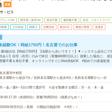
務
派遣
サ－ビス
ブランクOK
既卒第二新卒OK
英語不要
履歴書不要
在宅・リモートワーク
日勤務
土日祝休
残業少
交費支給
駅歩5分
職場が禁煙
派遣多
！
未経験OK！時給1750円！名古屋でのお仕事
】週4超出社【時給1750円】【名駅から歩いてすぐ！】▼～システム会社にて
当あり】自宅（在宅）のみで終日（実働6時間/日以上）就業した場合に、 規
歴書不要＆来社不要、オンラインですぐにWeb登録OK #初めての派遣歓迎 
名古屋市中村区
名古屋駅から徒歩7分／近鉄名古屋駅から徒歩4分／名鉄名古屋駅から---分
月～金／週4～5日の間で選択可 ※必ず勤務する曜日：月・火・木・金
09:00-17:20（休憩60分）実働7時間20分（残業少なめ！）
2026年09月01日～長期 ※開始日相談OK ※9月～！