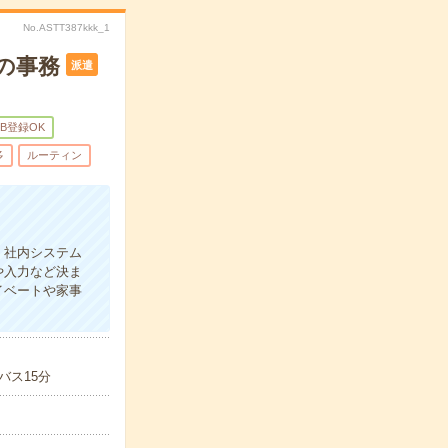
No.ASTT387kkk_1
の事務
派遣
EB登録OK
多
ルーティン
、社内システム
や入力など決ま
イベートや家事
バス15分