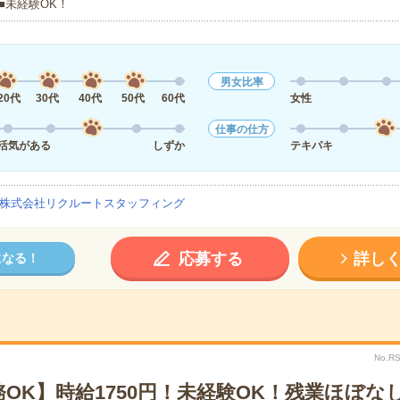
■未経験OK！
男女比率
20代
30代
40代
50代
60代
女性
仕事の仕方
活気がある
しずか
テキパキ
株式会社リクルートスタッフィング
応募する
詳し
になる！
No.R
OK】時給1750円！未経験OK！残業ほぼな