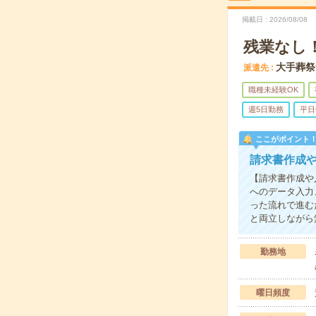
掲載日
2026/08/08
残業なし
大手葬祭
派遣先
職種未経験OK
週5日勤務
平日
ここがポイント
請求書作成
【請求書作成や
へのデータ入力
った流れで進む
と両立しながら
勤務地
曜日頻度