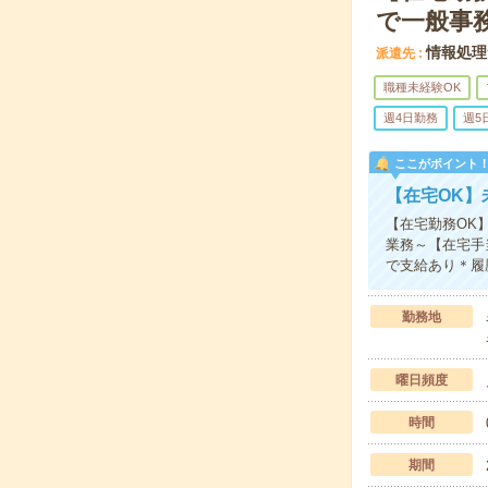
で一般事
情報処理
派遣先
職種未経験OK
週4日勤務
週5
ここがポイント
【在宅OK】
【在宅勤務OK
業務～【在宅手
で支給あり＊履
勤務地
曜日頻度
時間
期間