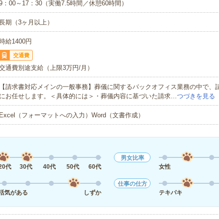
9：00～17：30（実働7.5時間／休憩60時間）
長期（3ヶ月以上）
時給1400円
交通費
交通費別途支給（上限3万円/月）
【請求書対応メインの一般事務】葬儀に関するバックオフィス業務の中で、
にお任せします。＜具体的には＞・葬儀内容に基づいた請求…
つづきを見る
Excel（フォーマットへの入力）Word（文書作成）
男女比率
20代
30代
40代
50代
60代
女性
仕事の仕方
活気がある
しずか
テキパキ