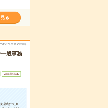
く見る
STAFK260805130D/東海
で一般事務
WEB登録OK
告代理店にて庶