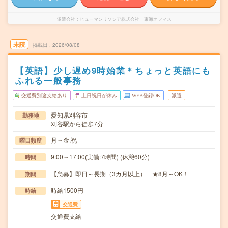
派遣会社
ヒューマンリソシア株式会社 東海オフィス
未読
掲載日
2026/08/08
【英語】少し遅め9時始業＊ちょっと英語にも
ふれる一般事務
交通費別途支給あり
土日祝日が休み
WEB登録OK
派遣
愛知県刈谷市
勤務地
刈谷駅から徒歩7分
月～金,祝
曜日頻度
9:00～17:00(実働:7時間) (休憩60分)
時間
【急募】即日～長期（3カ月以上） ★8月～OK！
期間
時給1500円
時給
交通費
交通費支給