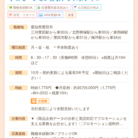
職種未経験OK
交通費別途支給あり
土日祝日が休み
在宅・リモート
WEB登録OK
派遣
愛知県豊田市
勤務地
三河豊田駅から車30分／北野桝塚駅から車30分／東岡崎駅
から車30分／豊田市駅から車31分／梅坪駅から車34分
月～金・祝 ＊半休制度あり
曜日頻度
8：30～17：30（実働8時間 休憩60分） ※残業は月10H
時間
ほど
10月～契約更新による最長3年予定 ※開始日はご相談くだ
期間
さい！
時給1,770円 ◆月収例：約30万6,000円（1,770円
時給
×8H×20日＋残業10H）
交通費
当社規定により全額支給いたします
▼《商品企画データの分析と英語対応でプロモーションを
仕事内容
支える業務をお任せします》〇プロモーション資料作…
職種未経験OK / ブランクOK
応募資格