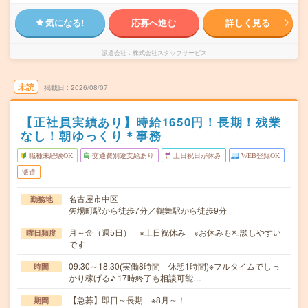
気になる!
応募へ進む
詳しく見る
派遣会社
株式会社スタッフサービス
未読
掲載日
2026/08/07
【正社員実績あり】時給1650円！長期！残業
なし！朝ゆっくり＊事務
職種未経験OK
交通費別途支給あり
土日祝日が休み
WEB登録OK
派遣
名古屋市中区
勤務地
矢場町駅から徒歩7分／鶴舞駅から徒歩9分
月～金（週5日） ※土日祝休み ※お休みも相談しやすい
曜日頻度
です
09:30～18:30(実働8時間 休憩1時間)※フルタイムでしっ
時間
かり稼げる♪ 17時終了も相談可能…
【急募】即日～長期 ※8月～！
期間