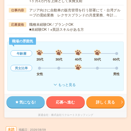
1ヶ月3万円を上限として実費支給
アジア向けに自動車の販売管理を行う部署にて・台湾グル
仕事内容
ープの需給業務 レクサスブランドの月度業務、年計…
職種未経験OK / ブランクOK
応募資格
■未経験OK！※英語スキルがある方
職場の雰囲気
年齢層
20代
30代
40代
50代
60代
男女比率
女性
男性
もっと見る
気になる!
応募へ進む
詳しく見る
派遣会社
株式会社リクルートスタッフィング
未読
掲載日
2026/08/09