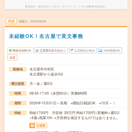
派遣会社
株式会社トヨタエンタプライズ（トヨタ自動車出資会社）
未読
掲載日
2026/08/09
未経験OK！名古屋で英文事務
職種未経験OK
交通費別途支給あり
土日祝日が休み
WEB登録OK
派遣
名古屋市中村区
勤務地
名古屋駅から徒歩3分
月～金／週5日
曜日頻度
08:45-17:45（休憩60分）実働8時間
時間
2026年10月01日～長期 ※開始日相談OK ※10月～！
期間
時給1700円 月収例 29万円 時給1700円×実働8h×週5日
時給
×4週+残業10h ※月収例を保証するものではありません。
交通費