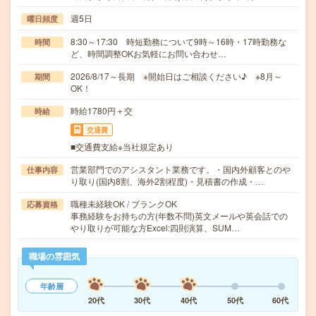
週5日
曜日頻度
8:30～17:30 時短勤務について9時～16時・17時勤務な
時間
ど、時間調整OKお気軽にお問い合わせ…
2026/8/17～長期 ※開始日はご相談ください♪ ※8月～
期間
OK！
時給1780円＋交
時給
交通費
■交通費支給※当社規定あり
営業部門でのアシスタント業務です。・国内外顧客とのや
仕事内容
り取り(国内8割、海外2割程度)・見積書の作成・…
職種未経験OK / ブランクOK
応募資格
事務経験をお持ちの方(年数不問)英文メールや英会話での
やり取りが可能な方Excel:四則演算、SUM…
職場の雰囲気
年齢層
20代
30代
40代
50代
60代