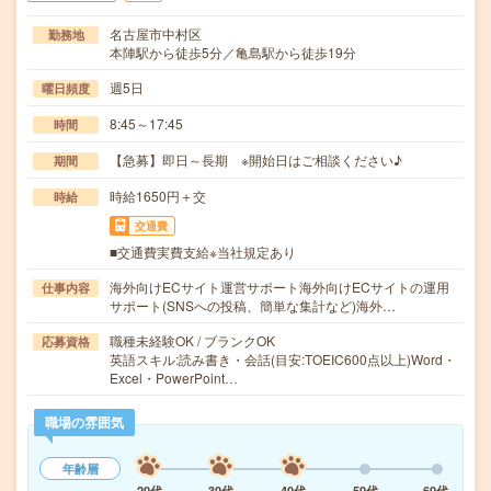
名古屋市中村区
勤務地
本陣駅から徒歩5分／亀島駅から徒歩19分
週5日
曜日頻度
8:45～17:45
時間
【急募】即日～長期 ※開始日はご相談ください♪
期間
時給1650円＋交
時給
交通費
■交通費実費支給※当社規定あり
海外向けECサイト運営サポート海外向けECサイトの運用
仕事内容
サポート(SNSへの投稿、簡単な集計など)海外…
職種未経験OK / ブランクOK
応募資格
英語スキル:読み書き・会話(目安:TOEIC600点以上)Word・
Excel・PowerPoint…
職場の雰囲気
年齢層
20代
30代
40代
50代
60代