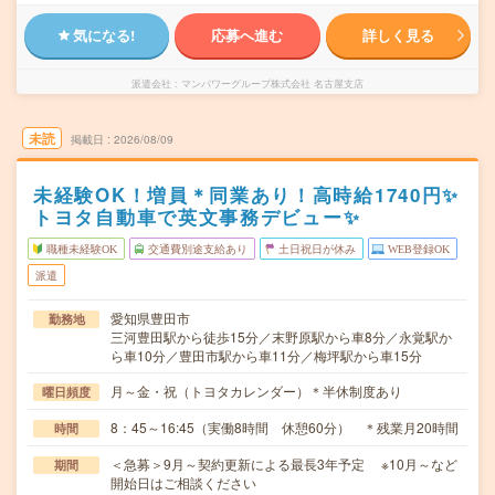
気になる!
応募へ進む
詳しく見る
派遣会社
マンパワーグループ株式会社 名古屋支店
未読
掲載日
2026/08/09
未経験OK！増員＊同業あり！高時給1740円✨
トヨタ自動車で英文事務デビュー✨
職種未経験OK
交通費別途支給あり
土日祝日が休み
WEB登録OK
派遣
愛知県豊田市
勤務地
三河豊田駅から徒歩15分／末野原駅から車8分／永覚駅か
ら車10分／豊田市駅から車11分／梅坪駅から車15分
月～金・祝（トヨタカレンダー）＊半休制度あり
曜日頻度
8：45～16:45（実働8時間 休憩60分） ＊残業月20時間
時間
＜急募＞9月～契約更新による最長3年予定 ※10月～など
期間
開始日はご相談ください