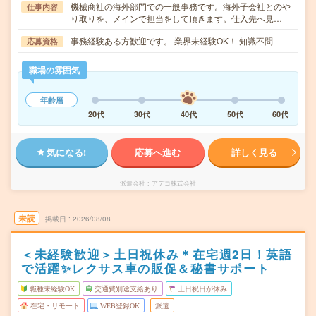
機械商社の海外部門での一般事務です。海外子会社とのや
仕事内容
り取りを、メインで担当をして頂きます。仕入先へ見…
事務経験ある方歓迎です。 業界未経験OK！ 知識不問
応募資格
職場の雰囲気
年齢層
20代
30代
40代
50代
60代
気になる!
応募へ進む
詳しく見る
派遣会社
アデコ株式会社
未読
掲載日
2026/08/08
＜未経験歓迎＞土日祝休み＊在宅週2日！英語
で活躍✨レクサス車の販促＆秘書サポート
職種未経験OK
交通費別途支給あり
土日祝日が休み
在宅・リモート
WEB登録OK
派遣