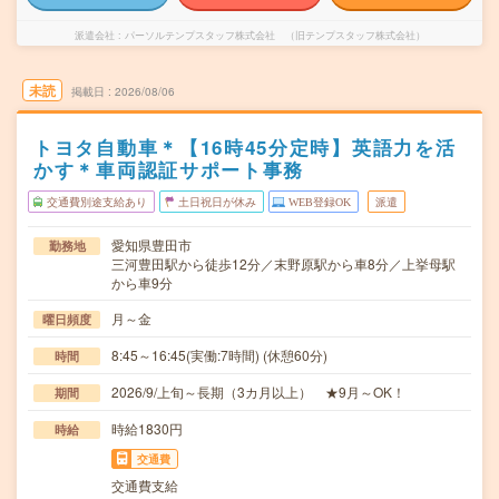
派遣会社
パーソルテンプスタッフ株式会社 （旧テンプスタッフ株式会社）
未読
掲載日
2026/08/06
トヨタ自動車＊【16時45分定時】英語力を活
かす＊車両認証サポート事務
交通費別途支給あり
土日祝日が休み
WEB登録OK
派遣
愛知県豊田市
勤務地
三河豊田駅から徒歩12分／末野原駅から車8分／上挙母駅
から車9分
月～金
曜日頻度
8:45～16:45(実働:7時間) (休憩60分)
時間
2026/9/上旬～長期（3カ月以上） ★9月～OK！
期間
時給1830円
時給
交通費
交通費支給