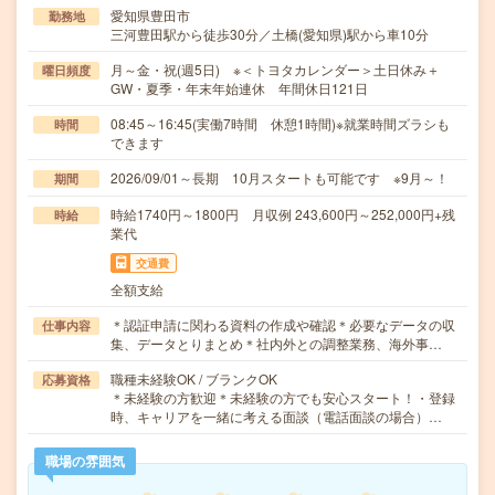
愛知県豊田市
勤務地
三河豊田駅から徒歩30分／土橋(愛知県)駅から車10分
月～金・祝(週5日) ※＜トヨタカレンダー＞土日休み＋
曜日頻度
GW・夏季・年末年始連休 年間休日121日
08:45～16:45(実働7時間 休憩1時間)※就業時間ズラシも
時間
できます
2026/09/01～長期 10月スタートも可能です ※9月～！
期間
時給1740円～1800円 月収例 243,600円～252,000円+残
時給
業代
交通費
全額支給
＊認証申請に関わる資料の作成や確認＊必要なデータの収
仕事内容
集、データとりまとめ＊社内外との調整業務、海外事…
職種未経験OK / ブランクOK
応募資格
＊未経験の方歓迎＊未経験の方でも安心スタート！・登録
時、キャリアを一緒に考える面談（電話面談の場合）…
職場の雰囲気