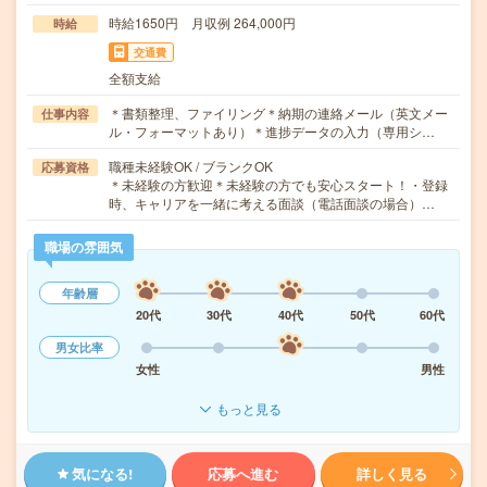
時給1650円 月収例 264,000円
時給
交通費
全額支給
＊書類整理、ファイリング＊納期の連絡メール（英文メー
仕事内容
ル・フォーマットあり）＊進捗データの入力（専用シ…
職種未経験OK / ブランクOK
応募資格
＊未経験の方歓迎＊未経験の方でも安心スタート！・登録
時、キャリアを一緒に考える面談（電話面談の場合）…
職場の雰囲気
年齢層
20代
30代
40代
50代
60代
男女比率
女性
男性
もっと見る
気になる!
応募へ進む
詳しく見る