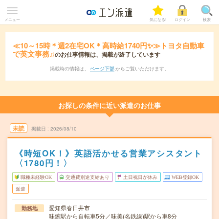
メニュー
気になる!
ログイン
検索
≪10～15時＊週2在宅OK＊高時給1740円✨≫トヨタ自動車
で英文事務♫
のお仕事情報は、掲載が終了しています
掲載時の情報は、
ページ下部
からご覧いただけます。
お探しの条件に近い派遣のお仕事
未読
掲載日
2026/08/10
《時短OK！》英語活かせる営業アシスタント
〈1780円！〉
職種未経験OK
交通費別途支給あり
土日祝日が休み
WEB登録OK
派遣
愛知県春日井市
勤務地
味鋺駅から自転車5分／味美(名鉄線)駅から車8分