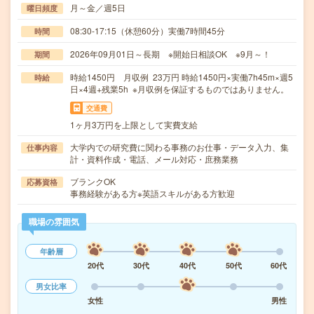
月～金／週5日
曜日頻度
08:30-17:15（休憩60分）実働7時間45分
時間
2026年09月01日～長期 ※開始日相談OK ※9月～！
期間
時給1450円 月収例 23万円 時給1450円×実働7h45m×週5
時給
日×4週+残業5h ※月収例を保証するものではありません。
交通費
1ヶ月3万円を上限として実費支給
大学内での研究費に関わる事務のお仕事・データ入力、集
仕事内容
計・資料作成・電話、メール対応・庶務業務
ブランクOK
応募資格
事務経験がある方※英語スキルがある方歓迎
職場の雰囲気
年齢層
20代
30代
40代
50代
60代
男女比率
女性
男性