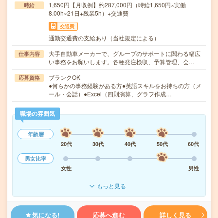
1,650円【月収例】約287,000円（時給1,650円×実働
時給
8.00h×21日+残業5h）+交通費
交通費
通勤交通費の支給あり（当社規定による）
大手自動車メーカーで、グループのサポートに関わる幅広
仕事内容
い事務をお願いします。各種発注検収、予算管理、会…
ブランクOK
応募資格
●何らかの事務経験がある方●英語スキルをお持ちの方（メ
ール・会話）●Excel（四則演算、グラフ作成…
職場の雰囲気
年齢層
20代
30代
40代
50代
60代
男女比率
女性
男性
もっと見る
気になる!
応募へ進む
詳しく見る