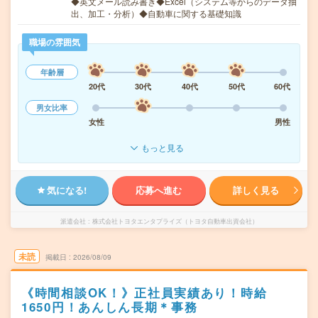
◆英文メール読み書き◆Excel（システム等からのデータ抽
出、加工・分析）◆自動車に関する基礎知識
職場の雰囲気
年齢層
20代
30代
40代
50代
60代
男女比率
女性
男性
もっと見る
気になる!
応募へ進む
詳しく見る
派遣会社
株式会社トヨタエンタプライズ（トヨタ自動車出資会社）
未読
掲載日
2026/08/09
《時間相談OK！》正社員実績あり！時給
1650円！あんしん長期＊事務