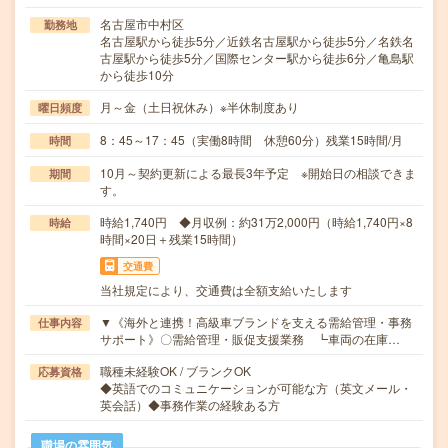
名古屋市中村区
勤務地
名古屋駅から徒歩5分／近鉄名古屋駅から徒歩5分／名鉄名
古屋駅から徒歩5分／国際センター駅から徒歩6分／亀島駅
から徒歩10分
月～金（土日祝休み）※半休制度あり
曜日頻度
8：45～17：45（実働8時間 休憩60分）残業15時間/月
時間
10月～契約更新による最長3年予定 ※開始日の相談できま
期間
す。
時給1,740円 ◆月収例：約31万2,000円（時給1,740円×8
時給
時間×20日＋残業15時間）
交通費
当社規定により、交通費は全額支給いたします
▼《海外と連携！高級車ブランドを支える需給管理・事務
仕事内容
サポート》〇需給管理・販促支援業務 ┗車両の在庫…
職種未経験OK / ブランクOK
応募資格
◆英語でのコミュニケーションが可能な方（英文メール・
英会話）◆事務作業の経験ある方
職場の雰囲気