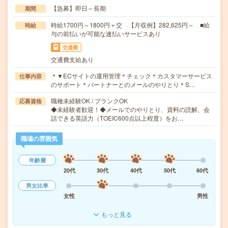
【急募】即日～長期
期間
時給1700円～1800円＋交 【月収例】282,625円～ ■給
時給
与の前払いが可能な速払いサービスあり
交通費
交通費支給あり
＊▼ECサイトの運用管理＊チェック＊カスタマーサービス
仕事内容
のサポート＊パートナーとのメールのやりとり＊S…
職種未経験OK / ブランクOK
応募資格
◆未経験者歓迎！◆メールでのやりとり、資料の読解、会
話できる英語力（TOEIC600点以上程度）をお…
職場の雰囲気
年齢層
20代
30代
40代
50代
60代
男女比率
女性
男性
もっと見る