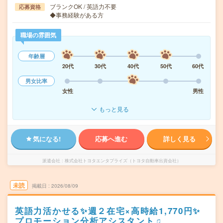
ブランクOK / 英語力不要
応募資格
◆事務経験がある方
職場の雰囲気
年齢層
20代
30代
40代
50代
60代
男女比率
女性
男性
もっと見る
気になる!
応募へ進む
詳しく見る
派遣会社
株式会社トヨタエンタプライズ（トヨタ自動車出資会社）
未読
掲載日
2026/08/09
英語力活かせる✨週２在宅×高時給1,770円✨
プロモーション分析アシスタント♫