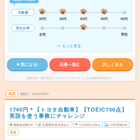
年齢層
20代
30代
40代
50代
60代
男女比率
女性
男性
もっと見る
気になる!
応募へ進む
詳しく見る
派遣会社
株式会社トヨタエンタプライズ（トヨタ自動車出資会社）
未読
掲載日
2026/08/07
1740円＊【トヨタ自動車】【TOEIC750点】
英語を使う事務にチャレンジ
職種未経験OK
交通費別途支給あり
土日祝日が休み
WEB登録OK
派遣