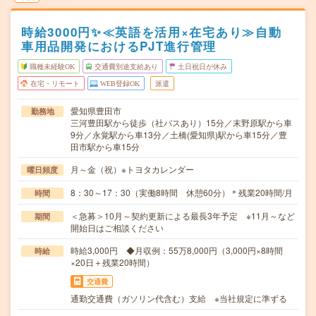
時給3000円✨≪英語を活用×在宅あり≫自動
車用品開発におけるPJT進行管理
職種未経験OK
交通費別途支給あり
土日祝日が休み
在宅・リモート
WEB登録OK
派遣
愛知県豊田市
勤務地
三河豊田駅から徒歩（社バスあり）15分／末野原駅から車
9分／永覚駅から車13分／土橋(愛知県)駅から車15分／豊
田市駅から車15分
月～金（祝）※トヨタカレンダー
曜日頻度
8：30～17：30（実働8時間 休憩60分）＊残業20時間/月
時間
＜急募＞10月～契約更新による最長3年予定 ※11月～など
期間
開始日はご相談ください
時給3,000円 ◆月収例：55万8,000円（3,000円×8時間
時給
×20日＋残業20時間）
交通費
通勤交通費（ガソリン代含む）支給 ※当社規定に準ずる