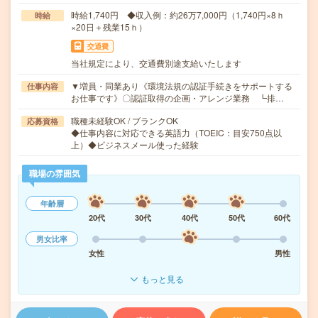
時給1,740円 ◆収入例：約26万7,000円（1,740円×8ｈ
時給
×20日＋残業15ｈ）
交通費
当社規定により、交通費別途支給いたします
▼増員・同業あり《環境法規の認証手続きをサポートする
仕事内容
お仕事です》〇認証取得の企画・アレンジ業務 ┗排…
職種未経験OK / ブランクOK
応募資格
◆仕事内容に対応できる英語力（TOEIC：目安750点以
上）◆ビジネスメール使った経験
職場の雰囲気
年齢層
20代
30代
40代
50代
60代
男女比率
女性
男性
もっと見る