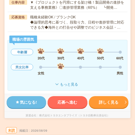
▼《プロジェクトを円滑にする架け橋！製品開発の進捗を
仕事内容
支える事務業務》〇進捗管理業務（60%） ┗開発…
職種未経験OK / ブランクOK
応募資格
◆論理的思考に基づく、段取り力、日程や進捗管理に対応
できる方◆海外との打合せや調整でのビジネス会話・…
職場の雰囲気
年齢層
20代
30代
40代
50代
60代
男女比率
女性
男性
もっと見る
気になる!
応募へ進む
詳しく見る
派遣会社
株式会社トヨタエンタプライズ（トヨタ自動車出資会社）
未読
掲載日
2026/08/09