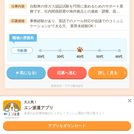
自動車の排ガス認証試験を円滑に進めるためのサポート業
仕事内容
務です。社内関係部署や海外拠点との連絡・調整、資…
事務経験があり、英語でのメール対応や会議でのコミュニ
応募資格
ケーションができる方。 業界未経験OK！
職場の雰囲気
年齢層
20代
30代
40代
50代
60代
気になる!
応募へ進む
詳しく見る
派遣会社
アデコ株式会社
未読
掲載日
2026/08/06
大人気！
エン派遣アプリ
派遣のお仕事情報がたくさん！プッシュ通知で受け取ろう！
トヨタ自動車＊時給1830円！【英語力を活か
したい方に】翻訳・通訳ありの英文事務
アプリをダウンロード
交通費別途支給あり
土日祝日が休み
WEB登録OK
派遣