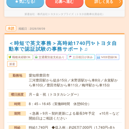
気になる!
応募へ進む
詳しく見る
派遣会社
株式会社トヨタエンタプライズ（トヨタ自動車出資会社）
未読
掲載日
2026/08/09
＜時短で英文事務＞高時給1740円✨トヨタ自
動車で認証試験の事務サポート♫
職種未経験OK
交通費別途支給あり
土日祝日が休み
WEB登録OK
派遣
愛知県豊田市
勤務地
三河豊田駅から徒歩15分／末野原駅から車8分／永覚駅か
ら車10分／豊田市駅から車11分／梅坪駅から車15分
月～金・祝（トヨタカレンダー）
曜日頻度
8：45～16:45（実働8時間 休憩60分）
時間
＜急募＞9月～契約更新による最長3年予定 ※10月～など
期間
開始日はご相談ください
時給1,740円 ◆収入例：約26万7,000円（1,740円×8ｈ
時給