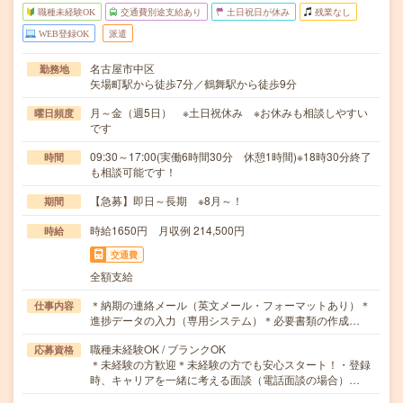
職種未経験OK
交通費別途支給あり
土日祝日が休み
残業なし
WEB登録OK
派遣
名古屋市中区
勤務地
矢場町駅から徒歩7分／鶴舞駅から徒歩9分
月～金（週5日） ※土日祝休み ※お休みも相談しやすい
曜日頻度
です
09:30～17:00(実働6時間30分 休憩1時間)※18時30分終了
時間
も相談可能です！
【急募】即日～長期 ※8月～！
期間
時給1650円 月収例 214,500円
時給
交通費
全額支給
＊納期の連絡メール（英文メール・フォーマットあり）＊
仕事内容
進捗データの入力（専用システム）＊必要書類の作成…
職種未経験OK / ブランクOK
応募資格
＊未経験の方歓迎＊未経験の方でも安心スタート！・登録
時、キャリアを一緒に考える面談（電話面談の場合）…