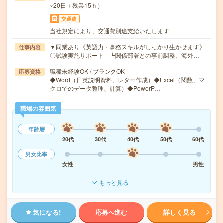
×20日＋残業15ｈ）
交通費
当社規定により、交通費別途支給いたします
▼同業あり《英語力・事務スキルがしっかり生かせます》
仕事内容
〇試験実施サポート ┗関係部署との事前調整、海外…
職種未経験OK / ブランクOK
応募資格
◆Word（日英説明資料、レター作成）◆Excel（関数、マ
クロでのデータ整理、計算）◆PowerP…
職場の雰囲気
年齢層
20代
30代
40代
50代
60代
男女比率
女性
男性
もっと見る
気になる!
応募へ進む
詳しく見る