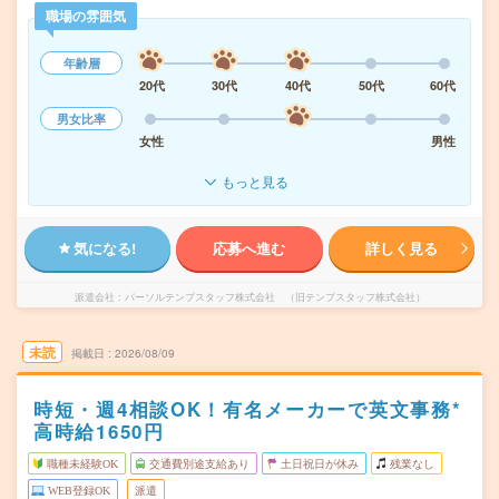
職場の雰囲気
年齢層
20代
30代
40代
50代
60代
男女比率
女性
男性
もっと見る
気になる!
応募へ進む
詳しく見る
派遣会社
パーソルテンプスタッフ株式会社 （旧テンプスタッフ株式会社）
未読
掲載日
2026/08/09
時短・週4相談OK！有名メーカーで英文事務*
高時給1650円
職種未経験OK
交通費別途支給あり
土日祝日が休み
残業なし
WEB登録OK
派遣