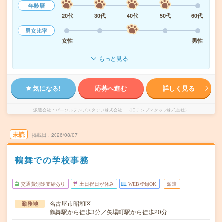
年齢層
20代
30代
40代
50代
60代
男女比率
女性
男性
もっと見る
気になる!
応募へ進む
詳しく見る
派遣会社
パーソルテンプスタッフ株式会社 （旧テンプスタッフ株式会社）
未読
掲載日
2026/08/07
鶴舞での学校事務
交通費別途支給あり
土日祝日が休み
WEB登録OK
派遣
名古屋市昭和区
勤務地
鶴舞駅から徒歩3分／矢場町駅から徒歩20分