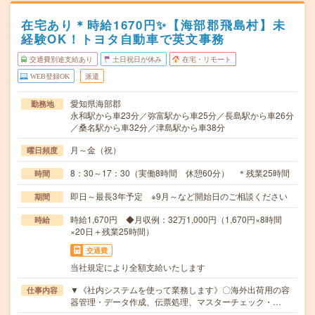
在宅あり＊時給1670円✨【海部郡飛島村】未
経験OK！トヨタ自動車で英文事務
交通費別途支給あり
土日祝日が休み
在宅・リモート
WEB登録OK
派遣
愛知県海部郡
勤務地
永和駅から車23分／弥富駅から車25分／長島駅から車26分
／桑名駅から車32分／津島駅から車38分
月～金（祝）
曜日頻度
8：30～17：30（実働8時間 休憩60分） ＊残業25時間
時間
即日～最長3年予定 ※9月～など開始日のご相談ください
期間
時給1,670円 ◆月収例：32万1,000円（1,670円×8時間
時給
×20日＋残業25時間）
交通費
当社規定により全額支給いたします
▼《社内システムを使って業務します》〇海外出荷用の容
仕事内容
器管理・データ作成、伝票処理、マスターチェック・…