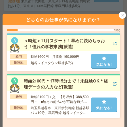
勤務地
東京都千代田区 東京メトロ有楽町線 麹町駅
徒歩1分、東京メトロ半蔵門線 半蔵門駅徒歩5分
どちらのお仕事が気になりますか？
三郷市/幸房！協同組合で社員サポートのお仕事です！[派
遣]
1
/10
給 与
時給1550円
＜時短＞11月スタート！早めに決めちゃお
交通費
全額支給
う！憧れの学校事務[派遣]
気になる!
勤務地
三郷駅徒歩10分
時給1600円 月収例 160,000円
給与
越谷レイクタウン駅徒歩7分
勤務地
気になる!
時給1750円＊在宅勤務OK！こつこつ！データ入力！蒲田
駅からすぐ！大手企業[派遣]
時給2100円＊17時15分まで！未経験OK＊経
給 与
時給1750円 月収例 262,500円+残業代
理データの入力など[派遣]
交通費
全額支給
気になる!
時給2100円＋交 【月収例】388,500
勤務地
給与
蒲田駅徒歩4分、京急蒲田駅徒歩8分
円～ ■給与の前払いが可能な速払い
サービスあり
埼玉県越谷市 東武伊勢崎線 新越谷駅
気になる!
勤務地
バス10分、武蔵野線 越谷レイクタウ
正社員予定＊年収448万円から＊賞与年2回4．6ヶ月分[正
ン駅バス20分
社員への紹介予定派遣]