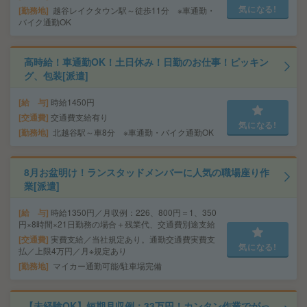
気になる!
勤務地
越谷レイクタウン駅～徒歩11分 ※車通勤・
バイク通勤OK
高時給！車通勤OK！土日休み！日勤のお仕事！ピッキン
グ、包装[派遣]
給 与
時給1450円
交通費
交通費支給有り
気になる!
勤務地
北越谷駅～車8分 ※車通勤・バイク通勤OK
8月お盆明け！ランスタッドメンバーに人気の職場座り作
業[派遣]
給 与
時給1350円／月収例：226、800円＝1、350
円×8時間×21日勤務の場合＋残業代、交通費別途支給
交通費
実費支給／当社規定あり。通勤交通費実費支
気になる!
払／上限4万円／月※規定あり
勤務地
マイカー通勤可能/駐車場完備
【未経験OK】短期月収例：33万円！カンタン作業でがっ