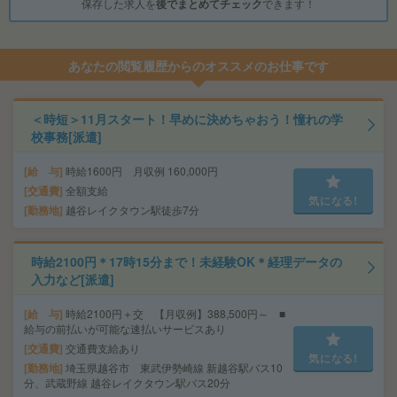
保存した求人を
後でまとめてチェック
できます！
あなたの閲覧履歴からのオススメのお仕事です
＜時短＞11月スタート！早めに決めちゃおう！憧れの学
校事務[派遣]
給 与
時給1600円 月収例 160,000円
交通費
全額支給
気になる!
勤務地
越谷レイクタウン駅徒歩7分
時給2100円＊17時15分まで！未経験OK＊経理データの
入力など[派遣]
給 与
時給2100円＋交 【月収例】388,500円～ ■
給与の前払いが可能な速払いサービスあり
交通費
交通費支給あり
気になる!
勤務地
埼玉県越谷市 東武伊勢崎線 新越谷駅バス10
分、武蔵野線 越谷レイクタウン駅バス20分