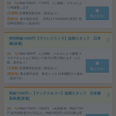
給 与
時給1550円～1700円 ※ご経験・スキルによ
り考慮致します
交通費
交通費全額支給（規定あり）
気になる!
勤務地
東京都渋谷区 【HELLY HANSEN 原宿】明
治神宮前駅から徒歩5分
特別時給1800円【ヴァレクストラ】短期スタッフ 日本
橋[派遣]
給 与
時給1800円 ※ご経験・スキルにより優遇 ス
マホでかんたんに前払いで給与が受け取れます（※上
限、条件あり）
交通費
交通費全額支給（規定あり）
気になる!
勤務地
東京都中央区 東京メトロ 日本橋駅から直結
（徒歩1分）
時給1700円～【マックス＆コー】短期スタッフ 日本橋
高島屋[派遣]
給 与
時給1700円～1800円 ※未経験者：時給1700
円 販売経験者(3か月以上)：時給1800円 ※2月以降も延