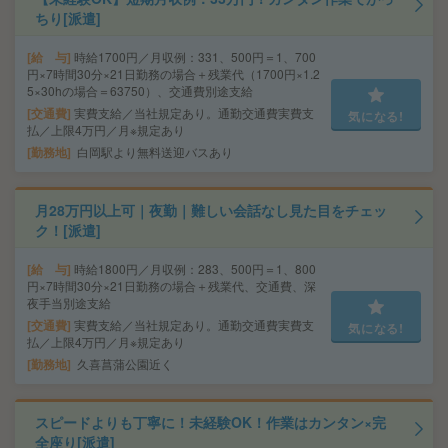
ちり[派遣]
給 与
時給1700円／月収例：331、500円＝1、700
円×7時間30分×21日勤務の場合＋残業代（1700円×1.2
5×30hの場合＝63750）、交通費別途支給
交通費
実費支給／当社規定あり。通勤交通費実費支
気になる!
払／上限4万円／月※規定あり
勤務地
白岡駅より無料送迎バスあり
月28万円以上可｜夜勤｜難しい会話なし見た目をチェッ
ク！[派遣]
給 与
時給1800円／月収例：283、500円＝1、800
円×7時間30分×21日勤務の場合＋残業代、交通費、深
夜手当別途支給
交通費
実費支給／当社規定あり。通勤交通費実費支
気になる!
払／上限4万円／月※規定あり
勤務地
久喜菖蒲公園近く
スピードよりも丁寧に！未経験OK！作業はカンタン×完
全座り[派遣]