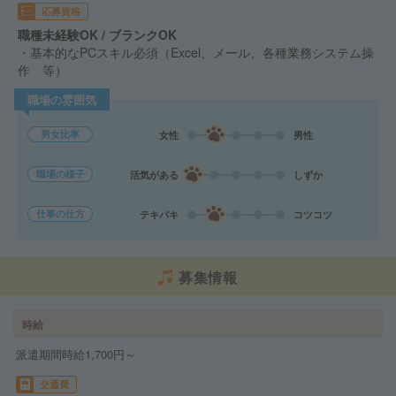
応募資格
職種未経験OK / ブランクOK
・基本的なPCスキル必須（Excel、メール、各種業務システム操
作 等）
職場の雰囲気
男女比率
女性
男性
職場の様子
活気がある
しずか
仕事の仕方
テキパキ
コツコツ
募集情報
時給
派遣期間時給1,700円～
交通費