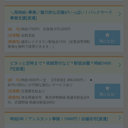
＼高時給×事務／魅力的な店舗がいっぱい！バックヤード
事務支援[派遣]
給 与
時給1700円 月収例 272,000円
交通費
全額支給
気になる!
勤務地
越谷レイクタウン駅徒歩10分（従業員専用駐
車場を無料で使用できます。）
ピタッと定時まで＊依頼受付など＊駅徒歩圏＊時給1600
円[派遣]
給 与
時給1600円＋交 【月収例】266,000円～ ■
給与の前払いが可能な速払いサービスあり
交通費
交通費支給あり
気になる!
勤務地
埼玉県越谷市 東武伊勢崎線 新越谷駅徒歩9
分、武蔵野線 南越谷駅徒歩8分
時短OK！アシスタント事務！1500円！@越谷市[派遣]