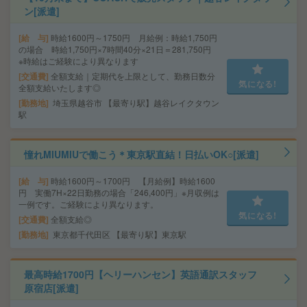
ン[派遣]
給 与
時給1600円～1750円 月給例：時給1,750円
の場合 時給1,750円×7時間40分×21日＝281,750円
※時給はご経験により異なります
交通費
全額支給｜定期代を上限として、勤務日数分
気になる!
全額支給いたします◎
勤務地
埼玉県越谷市 【最寄り駅】越谷レイクタウン
駅
憧れMIUMIUで働こう＊東京駅直結！日払いOK○[派遣]
給 与
時給1600円～1700円 【月給例】時給1600
円 実働7H×22日勤務の場合「246,400円」※月収例は
一例です。ご経験により異なります。
気になる!
交通費
全額支給◎
勤務地
東京都千代田区 【最寄り駅】東京駅
最高時給1700円【ヘリーハンセン】英語通訳スタッフ
原宿店[派遣]