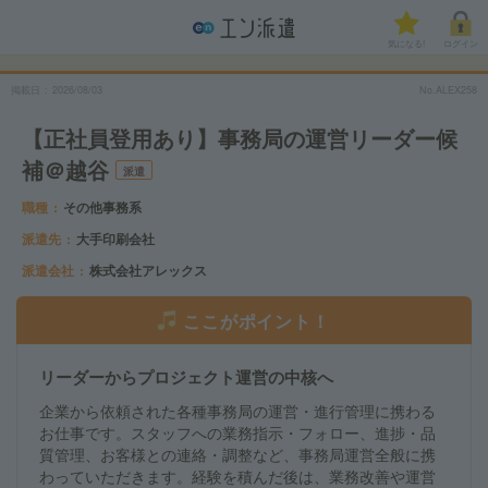
気になる!
ログイン
掲載日
2026/08/03
No.ALEX258
【正社員登用あり】事務局の運営リーダー候
補＠越谷
派遣
職種
その他事務系
派遣先
大手印刷会社
派遣会社
株式会社アレックス
ここがポイント！
リーダーからプロジェクト運営の中核へ
企業から依頼された各種事務局の運営・進行管理に携わる
お仕事です。スタッフへの業務指示・フォロー、進捗・品
質管理、お客様との連絡・調整など、事務局運営全般に携
わっていただきます。経験を積んだ後は、業務改善や運営