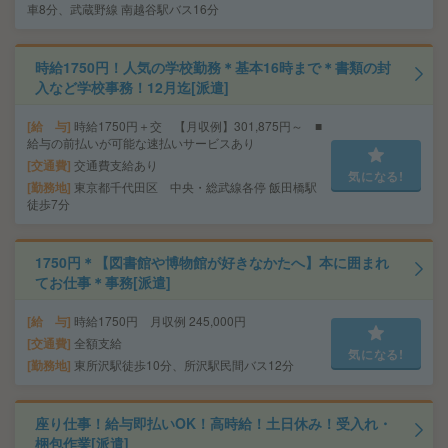
車8分、武蔵野線 南越谷駅バス16分
時給1750円！人気の学校勤務＊基本16時まで＊書類の封
入など学校事務！12月迄[派遣]
給 与
時給1750円＋交 【月収例】301,875円～ ■
給与の前払いが可能な速払いサービスあり
交通費
交通費支給あり
気になる!
勤務地
東京都千代田区 中央・総武線各停 飯田橋駅
徒歩7分
1750円＊【図書館や博物館が好きなかたへ】本に囲まれ
てお仕事＊事務[派遣]
給 与
時給1750円 月収例 245,000円
交通費
全額支給
気になる!
勤務地
東所沢駅徒歩10分、所沢駅民間バス12分
座り仕事！給与即払いOK！高時給！土日休み！受入れ・
梱包作業[派遣]