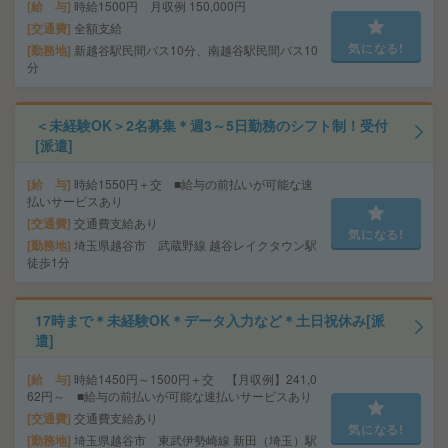
給 与
時給1500円 月収例 150,000円
交通費
全額支給
気になる!
勤務地
新越谷駅民間バス10分、南越谷駅民間バス10
分
＜未経験OK＞2名募集＊週3～5日勤務のシフト制！受付
[派遣]
給 与
時給1550円＋交 ■給与の前払いが可能な速
払いサービスあり
交通費
交通費支給あり
気になる!
勤務地
埼玉県越谷市 武蔵野線 越谷レイクタウン駅
徒歩1分
17時まで＊未経験OK＊データ入力など＊土日祝休み[派
遣]
給 与
時給1450円～1500円＋交 【月収例】241,0
62円～ ■給与の前払いが可能な速払いサービスあり
交通費
交通費支給あり
気になる!
勤務地
埼玉県越谷市 東武伊勢崎線 新田（埼玉）駅