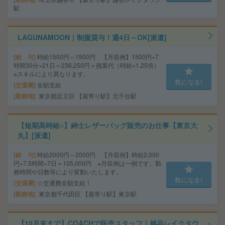
駅
LAGUNAMOON｜制服貸与！週4日～OK[派遣]
給 与
時給1500円～1500円 【月収例】1500円×7
時間30分×21日＝236,250円＋残業代（時給×1.25倍）
※スキルにより異なります。
気になる!
交通費
全額支給
勤務地
東京都足立区 【最寄り駅】北千住駅
【短期高時給○】紳士レザーバッグ販売のお仕事【東京大
丸】[派遣]
給 与
時給2000円～2000円 【月収例】時給2,000
円×7.5時間×7日＝105,000円 ※月収例は一例です。勤
務時間や日数等により変動いたします。
気になる!
交通費
☆交通費全額支給！
勤務地
東京都千代田区 【最寄り駅】東京駅
【10月末まで】COACHで販売スタッフ｜越谷レイクタウ