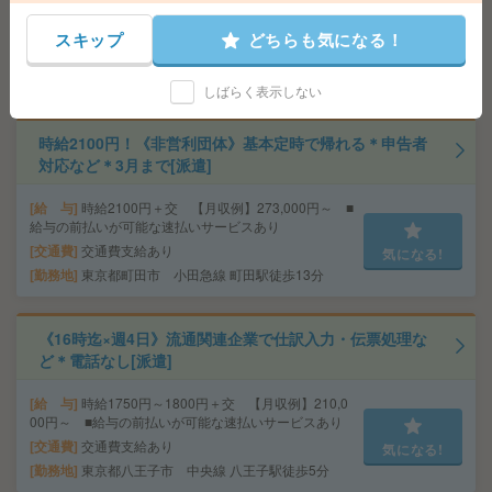
給 与
時給1800円＋交 【月収例】299,250円～ ■
給与の前払いが可能な速払いサービスあり
スキップ
どちらも気になる！
交通費
交通費支給あり
気になる!
勤務地
東京都八王子市 京王線 南大沢駅徒歩10分
しばらく表示しない
時給2100円！《非営利団体》基本定時で帰れる＊申告者
対応など＊3月まで[派遣]
給 与
時給2100円＋交 【月収例】273,000円～ ■
給与の前払いが可能な速払いサービスあり
交通費
交通費支給あり
気になる!
勤務地
東京都町田市 小田急線 町田駅徒歩13分
《16時迄×週4日》流通関連企業で仕訳入力・伝票処理な
ど＊電話なし[派遣]
給 与
時給1750円～1800円＋交 【月収例】210,0
00円～ ■給与の前払いが可能な速払いサービスあり
交通費
交通費支給あり
気になる!
勤務地
東京都八王子市 中央線 八王子駅徒歩5分