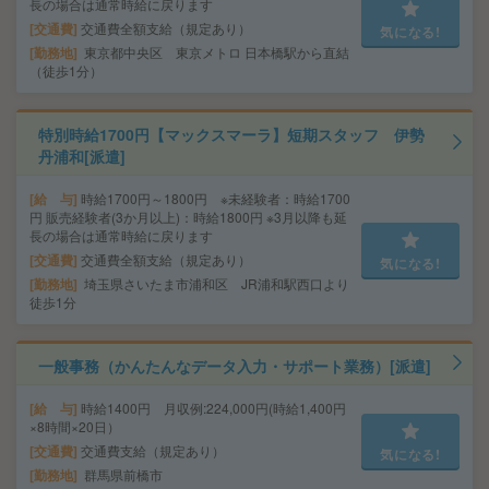
長の場合は通常時給に戻ります
交通費
交通費全額支給（規定あり）
気になる!
勤務地
東京都中央区 東京メトロ 日本橋駅から直結
（徒歩1分）
特別時給1700円【マックスマーラ】短期スタッフ 伊勢
丹浦和[派遣]
給 与
時給1700円～1800円 ※未経験者：時給1700
円 販売経験者(3か月以上)：時給1800円 ※3月以降も延
長の場合は通常時給に戻ります
交通費
交通費全額支給（規定あり）
気になる!
勤務地
埼玉県さいたま市浦和区 JR浦和駅西口より
徒歩1分
一般事務（かんたんなデータ入力・サポート業務）[派遣]
給 与
時給1400円 月収例:224,000円(時給1,400円
×8時間×20日）
交通費
交通費支給（規定あり）
気になる!
勤務地
群馬県前橋市