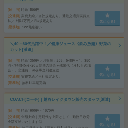
給 与
時給1500円
交通費
実費支給／当社規定あり。通勤交通費実費支
払／上限4万円／月※規定あり
気になる!
勤務地
122号線沿い
＼40～60代活躍中！／健康ジュース《飲み放題》野菜の
カット[派遣]
給 与
時給1350円／月収例：259、548円＝1、350
円×7時間45分×20日勤務の場合＋残業代（月10ｈの場
合）、交通費、深夜手当別途支給
気になる!
交通費
実費支給／当社規定あり。
勤務地
無料駐車場完備
COACH(コーチ)｜越谷レイクタウン販売スタッフ[派遣]
給 与
時給1600円～1670円
交通費
全額支給｜定期代を上限として、勤務日数分
全額支給いたします◎
気になる!
勤務地
埼玉県越谷市 【最寄り駅】越谷レイクタウン