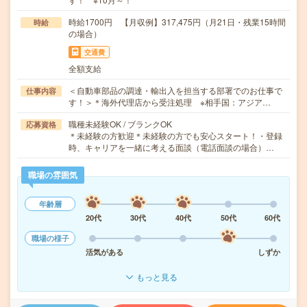
時給1700円 【月収例】317,475円（月21日・残業15時間
時給
の場合）
交通費
全額支給
＜自動車部品の調達・輸出入を担当する部署でのお仕事で
仕事内容
す！＞＊海外代理店から受注処理 ※相手国：アジア…
職種未経験OK / ブランクOK
応募資格
＊未経験の方歓迎＊未経験の方でも安心スタート！・登録
時、キャリアを一緒に考える面談（電話面談の場合）…
職場の雰囲気
年齢層
20代
30代
40代
50代
60代
職場の様子
活気がある
しずか
もっと見る