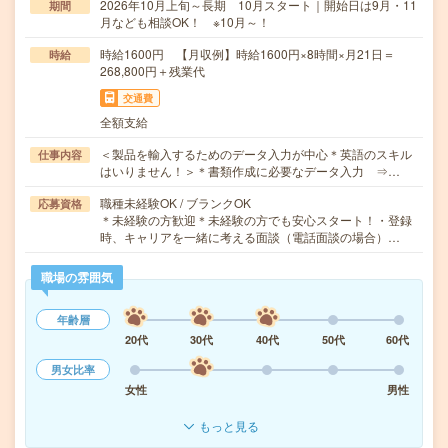
2026年10月上旬～長期 10月スタート｜開始日は9月・11
期間
月なども相談OK！ ※10月～！
時給1600円 【月収例】時給1600円×8時間×月21日＝
時給
268,800円＋残業代
交通費
全額支給
＜製品を輸入するためのデータ入力が中心＊英語のスキル
仕事内容
はいりません！＞＊書類作成に必要なデータ入力 ⇒…
職種未経験OK / ブランクOK
応募資格
＊未経験の方歓迎＊未経験の方でも安心スタート！・登録
時、キャリアを一緒に考える面談（電話面談の場合）…
職場の雰囲気
年齢層
20代
30代
40代
50代
60代
男女比率
女性
男性
もっと見る