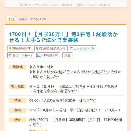
派遣会社
パーソルテンプスタッフ株式会社 （旧テンプスタッフ株式会社）
未読
掲載日
2026/08/06
1700円＊【月収30万！】週2在宅！経験活か
せる！大手Gで海外営業事務
職種未経験OK
交通費別途支給あり
土日祝日が休み
在宅・リモート
WEB登録OK
派遣
名古屋市中村区
勤務地
名鉄名古屋駅から徒歩2分／名古屋駅から徒歩3分／近鉄名
古屋駅から徒歩2分
月～金（週5日） ※完全土日祝休み＋年末年始休暇あり
曜日頻度
（有休消化率が高い部署です♪）
09:00～17:30(実働7時間30分 休憩1時間)
時間
2026年10月中旬～長期 即日開始も応相談！ ※10月～！
期間
時給1700円 【月収例】306,850円（月21日・残業20時間
時給
の場合）