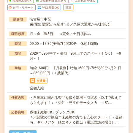
職種未経験OK
交通費別途支給あり
土日祝日が休み
在宅・リモート
WEB登録OK
派遣
名古屋市中区
勤務地
栄(愛知県)駅から徒歩1分／久屋大通駅から徒歩6分
月～金（週5日） ※完全・土日祝休み
曜日頻度
09:00～17:30(実働7時間30分 休憩1時間)
時間
2026年09月中旬～長期 9月上旬のスタートもOK！ ※9
期間
月～！
時給1600円 【月収例】時給1600円×7時間30分×月21日
時給
＝252,000円（＋残業代）
交通費
全額支給
＜自動車に関わる製品を扱う部署＊引継ぎ・OJTで教えて
仕事内容
もらえます！＞＊受注・発注のデータ入力 ⇒FA…
職種未経験OK / ブランクOK
応募資格
＊未経験の方歓迎＊未経験の方でも安心スタート！・登録
時、キャリアを一緒に考える面談（電話面談の場合）…