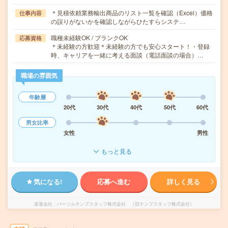
＊見積依頼業務輸出商品のリスト一覧を確認（Excel）価格
仕事内容
の誤りがないかを確認しながらひたすらシステ…
職種未経験OK / ブランクOK
応募資格
＊未経験の方歓迎＊未経験の方でも安心スタート！・登録
時、キャリアを一緒に考える面談（電話面談の場合）…
職場の雰囲気
年齢層
20代
30代
40代
50代
60代
男女比率
女性
男性
もっと見る
気になる!
応募へ進む
詳しく見る
派遣会社
パーソルテンプスタッフ株式会社 （旧テンプスタッフ株式会社）