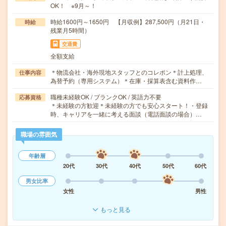
OK！ ※9月～！
時給1600円～1650円 【月収例】287,500円（月21日・
時給
残業月5時間）
交通費
全額支給
＊物流会社・海外現地スタッフとのコレポン＊計上処理、
仕事内容
為替予約（専用システム）＊在庫・採算表含む資料作…
職種未経験OK / ブランクOK / 英語力不要
応募資格
＊未経験の方歓迎＊未経験の方でも安心スタート！・登録
時、キャリアを一緒に考える面談（電話面談の場合）…
職場の雰囲気
年齢層
20代
30代
40代
50代
60代
男女比率
女性
男性
もっと見る