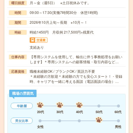
月～金（週5日） ※土日祝休みです。
曜日頻度
09:00～17:30(実働7時間30分 休憩1時間)
時間
2026年10月上旬～長期 ※10月～！
期間
時給1450円 月収例 217,500円+残業代
時給
交通費
支給あり
【専用システムを使用して、輸出に伴う事務処理をお願い
仕事内容
します】＊専用システムへの顧客情報・取引内容など…
職種未経験OK / ブランクOK / 英語力不要
応募資格
＊未経験の方歓迎＊未経験の方でも安心スタート！・登録
時、キャリアを一緒に考える面談（電話面談の場合）…
職場の雰囲気
年齢層
20代
30代
40代
50代
60代
男女比率
女性
男性