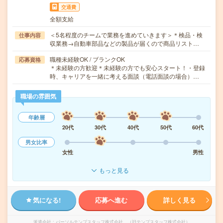
交通費
全額支給
＜5名程度のチームで業務を進めていきます＞＊検品・検
仕事内容
収業務→自動車部品などの製品が届くので商品リスト…
職種未経験OK / ブランクOK
応募資格
＊未経験の方歓迎＊未経験の方でも安心スタート！・登録
時、キャリアを一緒に考える面談（電話面談の場合）…
職場の雰囲気
年齢層
20代
30代
40代
50代
60代
男女比率
女性
男性
もっと見る
気になる!
応募へ進む
詳しく見る
派遣会社
パーソルテンプスタッフ株式会社 （旧テンプスタッフ株式会社）