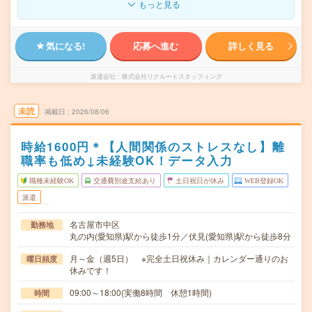
もっと見る
気になる!
応募へ進む
詳しく見る
派遣会社
株式会社リクルートスタッフィング
未読
掲載日
2026/08/06
時給1600円＊【人間関係のストレスなし】離
職率も低め↓未経験OK！データ入力
職種未経験OK
交通費別途支給あり
土日祝日が休み
WEB登録OK
派遣
名古屋市中区
勤務地
丸の内(愛知県)駅から徒歩1分／伏見(愛知県)駅から徒歩8分
月～金（週5日） ※完全土日祝休み｜カレンダー通りのお
曜日頻度
休みです！
09:00～18:00(実働8時間 休憩1時間)
時間