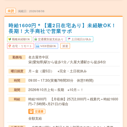
未読
掲載日
2026/08/06
時給1600円＊【週2日在宅あり】未経験OK！
長期！大手商社で営業サポ
職種未経験OK
交通費別途支給あり
土日祝日が休み
在宅・リモート
WEB登録OK
派遣
名古屋市中区
勤務地
栄(愛知県)駅から徒歩1分／久屋大通駅から徒歩6分
月～金（週5日） ※完全・土日祝休み
曜日頻度
09:00～17:30(実働7時間30分 休憩1時間)
時間
2026年10月上旬～長期 ※10月～！
期間
時給1600円 【月収例】25万2,000円＋残業代＝時給1600
時給
円×7.5時間×月21日の場合
交通費
全額支給