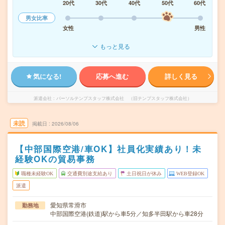
20代
30代
40代
50代
60代
男女比率
女性
男性
もっと見る
気になる!
応募へ進む
詳しく見る
派遣会社
パーソルテンプスタッフ株式会社 （旧テンプスタッフ株式会社）
未読
掲載日
2026/08/06
【中部国際空港/車OK】社員化実績あり！未
経験OKの貿易事務
職種未経験OK
交通費別途支給あり
土日祝日が休み
WEB登録OK
派遣
愛知県常滑市
勤務地
中部国際空港(鉄道)駅から車5分／知多半田駅から車28分