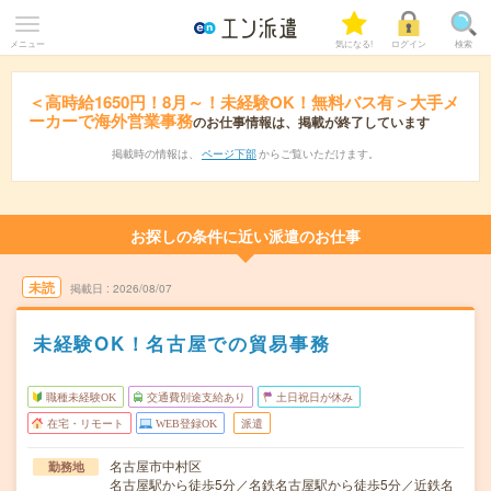
メニュー
気になる!
ログイン
検索
＜高時給1650円！8月～！未経験OK！無料バス有＞大手メ
ーカーで海外営業事務
のお仕事情報は、掲載が終了しています
掲載時の情報は、
ページ下部
からご覧いただけます。
お探しの条件に近い派遣のお仕事
未読
掲載日
2026/08/07
未経験OK！名古屋での貿易事務
職種未経験OK
交通費別途支給あり
土日祝日が休み
在宅・リモート
WEB登録OK
派遣
名古屋市中村区
勤務地
名古屋駅から徒歩5分／名鉄名古屋駅から徒歩5分／近鉄名