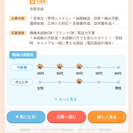
交通費
全額支給
＊受発注（専用システム）＊納期確認・回答＊輸出手配、
仕事内容
通関依頼、乙仲との対応＊見積書作成、請求書作成＊…
職種未経験OK / ブランクOK / 英語力不要
応募資格
＊未経験の方歓迎＊未経験の方でも安心スタート！・登録
時、キャリアを一緒に考える面談（電話面談の場合）…
職場の雰囲気
年齢層
20代
30代
40代
50代
60代
男女比率
女性
男性
もっと見る
気になる!
応募へ進む
詳しく見る
派遣会社
パーソルテンプスタッフ株式会社 （旧テンプスタッフ株式会社）