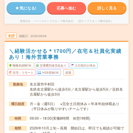
気になる!
応募へ進む
詳しく見る
派遣会社
パーソルテンプスタッフ株式会社 （旧テンプスタッフ株式会社）
未読
掲載日
2026/08/06
＼経験活かせる＊1700円／在宅＆社員化実績
あり！海外営業事務
職種未経験OK
交通費別途支給あり
土日祝日が休み
在宅・リモート
WEB登録OK
派遣
名古屋市中村区
勤務地
名鉄名古屋駅から徒歩3分／名古屋駅から徒歩5分／近鉄名
古屋駅から徒歩3分
月～金（週5日） ※完全土日祝休み＋年末年始休暇あり
曜日頻度
（平日休みが取りやすいチームです）
09:00～18:00(実働8時間 休憩1時間)
時間
2026年10月上旬～長期 開始日は、即日でも相談が可能で
期間
す！ ※10月～！