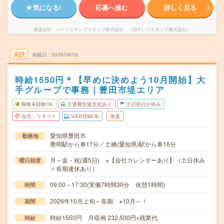
気になる!
応募へ進む
詳しく見る
派遣会社
パーソルテンプスタッフ株式会社 （旧テンプスタッフ株式会社）
未読
掲載日
2026/08/06
時給1550円＊【早めに決めよう10月開始】大
手グループで事務｜豊田市堤エリア
職種未経験OK
交通費別途支給あり
土日祝日が休み
在宅・リモート
WEB登録OK
派遣
愛知県豊田市
勤務地
豊明駅から車17分／土橋(愛知県)駅から車16分
月～金・祝(週5日) ※【会社カレンダーあり】（土日休み
曜日頻度
＋長期連休あり）
09:00～17:30(実働7時間30分 休憩1時間)
時間
2026年10月上旬～長期 ※10月～！
期間
時給1550円 月収例 232,500円+残業代
時給