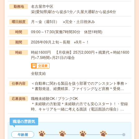
名古屋市中区
勤務地
栄(愛知県)駅から徒歩1分／久屋大通駅から徒歩6分
月～金（週5日） ※完全・土日祝休み
曜日頻度
09:00～17:30(実働7時間30分 休憩1時間)
時間
2026年09月上旬～長期 ※9月～！
期間
時給1600円 【月収例】25万2,000円＋残業代＝時給1600
時給
円×7.5時間×月21日の場合
交通費
全額支給
＜自動車に関わる製品を扱う部署でのアシスタント事務＞
仕事内容
＊書類発送、経費精算、ファイリングなど庶務＊受発…
職種未経験OK / ブランクOK
応募資格
＊未経験の方歓迎＊未経験の方でも安心スタート！・登録
時、キャリアを一緒に考える面談（電話面談の場合）…
職場の雰囲気
年齢層