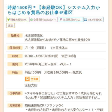
時給1500円＊【未経験OK】システム入力か
らはじめる貿易のお仕事＠港区
職種未経験OK
交通費別途支給あり
土日祝日が休み
WEB登録OK
派遣
名古屋市港区
勤務地
名古屋港駅から徒歩4分／築地口駅から徒歩10分
月～金（週5日） ※土日祝休み
曜日頻度
09:00～18:00(実働8時間 休憩1時間)
時間
2026年09月上旬～長期 ※9月～！
期間
時給1500円 月収例 240,000円～+残業代
時給
交通費
全額支給
※スキルを身に付けたい方に超おすすめ！成長も感じられ
仕事内容
るお仕事＊貿易書類のシステム入力：英語表記ですが…
職種未経験OK / ブランクOK
応募資格
＊未経験の方歓迎＊未経験の方でも安心スタート！・登録