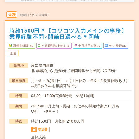
未読
掲載日
2026/08/06
時給1500円＊【コツコツ入力メインの事務】
業界経験不問×開始日選べる＊岡崎
職種未経験OK
交通費別途支給あり
土日祝日が休み
WEB登録OK
派遣
愛知県岡崎市
勤務地
北岡崎駅から徒歩5分／東岡崎駅から民間バス20分
月～金・祝(週5日) ※【土日休み＋年3回の長期休暇あり】
曜日頻度
※祝日お休みも相談可能です
08:30～17:30(実働8時間 休憩1時間)
時間
2026年09月上旬～長期 お仕事の開始時期は10月も
期間
OK！ ※9月～！
時給1500円 月収例 240,000円
時給
交通費
全額支給