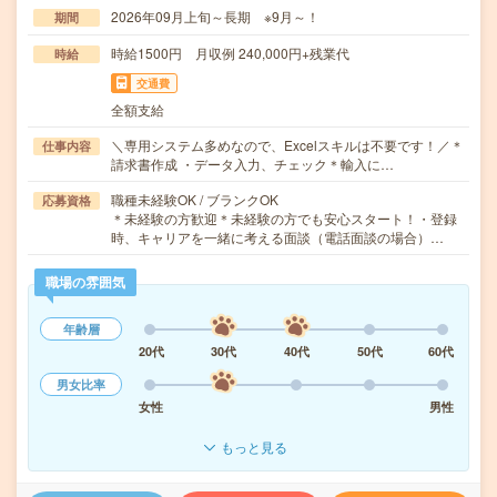
2026年09月上旬～長期 ※9月～！
期間
時給1500円 月収例 240,000円+残業代
時給
交通費
全額支給
＼専用システム多めなので、Excelスキルは不要です！／＊
仕事内容
請求書作成 ・データ入力、チェック＊輸入に…
職種未経験OK / ブランクOK
応募資格
＊未経験の方歓迎＊未経験の方でも安心スタート！・登録
時、キャリアを一緒に考える面談（電話面談の場合）…
職場の雰囲気
年齢層
20代
30代
40代
50代
60代
男女比率
女性
男性
もっと見る