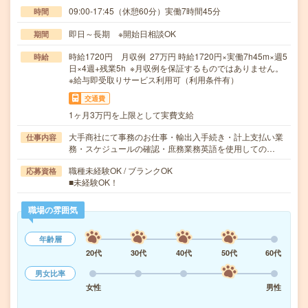
09:00-17:45（休憩60分）実働7時間45分
時間
即日～長期 ※開始日相談OK
期間
時給1720円 月収例 27万円 時給1720円×実働7h45m×週5
時給
日×4週+残業5h ※月収例を保証するものではありません。
※給与即受取りサービス利用可（利用条件有）
交通費
1ヶ月3万円を上限として実費支給
大手商社にて事務のお仕事・輸出入手続き・計上支払い業
仕事内容
務・スケジュールの確認・庶務業務英語を使用しての…
職種未経験OK / ブランクOK
応募資格
■未経験OK！
職場の雰囲気
年齢層
20代
30代
40代
50代
60代
男女比率
女性
男性