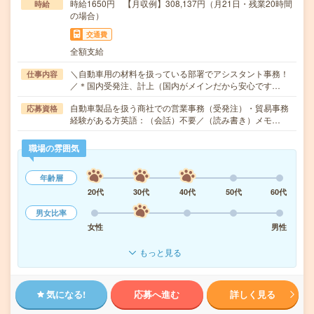
時給1650円 【月収例】308,137円（月21日・残業20時間
時給
の場合）
交通費
全額支給
＼自動車用の材料を扱っている部署でアシスタント事務！
仕事内容
／＊国内受発注、計上（国内がメインだから安心です…
自動車製品を扱う商社での営業事務（受発注）・貿易事務
応募資格
経験がある方英語：（会話）不要／（読み書き）メモ…
職場の雰囲気
年齢層
20代
30代
40代
50代
60代
男女比率
女性
男性
もっと見る
気になる!
応募へ進む
詳しく見る