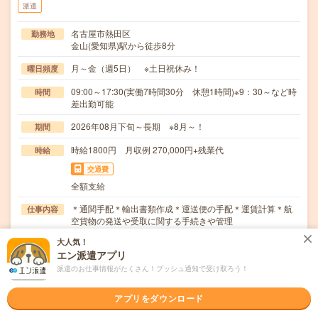
派遣
名古屋市熱田区
勤務地
金山(愛知県)駅から徒歩8分
月～金（週5日） ※土日祝休み！
曜日頻度
09:00～17:30(実働7時間30分 休憩1時間)※9：30～など時
時間
差出勤可能
2026年08月下旬～長期 ※8月～！
期間
時給1800円 月収例 270,000円+残業代
時給
交通費
全額支給
＊通関手配＊輸出書類作成＊運送便の手配＊運賃計算＊航
仕事内容
空貨物の発送や受取に関する手続きや管理
大人気！
職種未経験OK / ブランクOK / パソコンスキル不要 / 英語力
応募資格
エン派遣アプリ
不要
＊未経験の方歓迎＊未経験の方でも安心スタート！・登録
派遣のお仕事情報がたくさん！プッシュ通知で受け取ろう！
時、キャリアを一緒に考える面談（電話面談の場合）…
アプリをダウンロード
職場の雰囲気