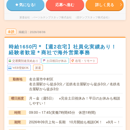
気になる!
応募へ進む
詳しく見る
派遣会社
パーソルテンプスタッフ株式会社 （旧テンプスタッフ株式会社）
未読
掲載日
2026/08/06
時給1650円＊【週2在宅】社員化実績あり！
経験者歓迎＊商社で海外営業事務
交通費別途支給あり
土日祝日が休み
在宅・リモート
WEB登録OK
派遣
名古屋市中村区
勤務地
名古屋駅から徒歩3分／近鉄名古屋駅から徒歩3分／名鉄名
古屋駅から徒歩3分
月～金（週5日） ※完全土日祝休み！平日のお休みも相談
曜日頻度
しやすい！
09:00～17:45(実働7時間45分 休憩1時間)
時間
2026年09月上旬～長期 10月開始も相談OK！ ※9月～！
期間