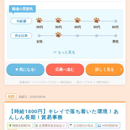
職場の雰囲気
年齢層
20代
30代
40代
50代
60代
男女比率
女性
男性
もっと見る
気になる!
応募へ進む
詳しく見る
派遣会社
パーソルテンプスタッフ株式会社 （旧テンプスタッフ株式会社）
未読
掲載日
2026/08/06
【時給1800円】キレイで落ち着いた環境！あ
んしん長期！貿易事務
職種未経験OK
交通費別途支給あり
土日祝日が休み
WEB登録OK