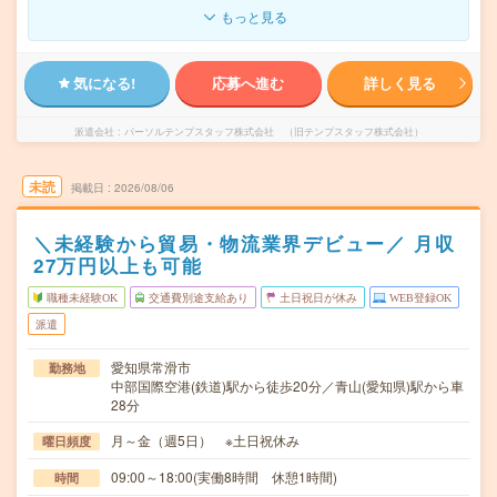
もっと見る
気になる!
応募へ進む
詳しく見る
派遣会社
パーソルテンプスタッフ株式会社 （旧テンプスタッフ株式会社）
未読
掲載日
2026/08/06
＼未経験から貿易・物流業界デビュー／ 月収
27万円以上も可能
職種未経験OK
交通費別途支給あり
土日祝日が休み
WEB登録OK
派遣
愛知県常滑市
勤務地
中部国際空港(鉄道)駅から徒歩20分／青山(愛知県)駅から車
28分
月～金（週5日） ※土日祝休み
曜日頻度
09:00～18:00(実働8時間 休憩1時間)
時間