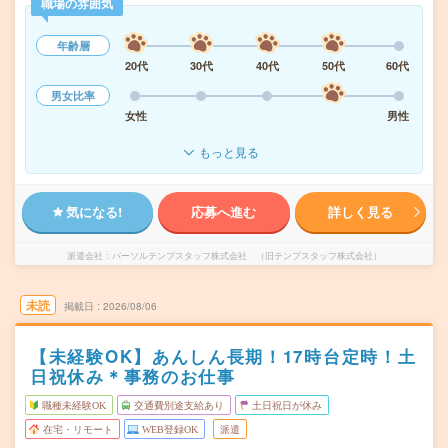
職場の雰囲気
年齢層
20代
30代
40代
50代
60代
男女比率
女性
男性
もっと見る
気になる!
応募へ進む
詳しく見る
派遣会社
パーソルテンプスタッフ株式会社 （旧テンプスタッフ株式会社）
未読
掲載日
2026/08/06
【未経験OK】あんしん長期！17時台定時！土
日祝休み＊事務のお仕事
職種未経験OK
交通費別途支給あり
土日祝日が休み
在宅・リモート
WEB登録OK
派遣