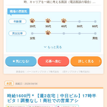
時、キャリアを一緒に考える面談（電話面談の場合）…
職場の雰囲気
年齢層
20代
30代
40代
50代
60代
男女比率
女性
男性
もっと見る
気になる!
応募へ進む
詳しく見る
派遣会社
パーソルテンプスタッフ株式会社 （旧テンプスタッフ株式会社）
未読
掲載日
2026/08/06
時給1600円＊【週2在宅｜中日ビル】17時半
ピタ！調整なし！商社での営業アシ