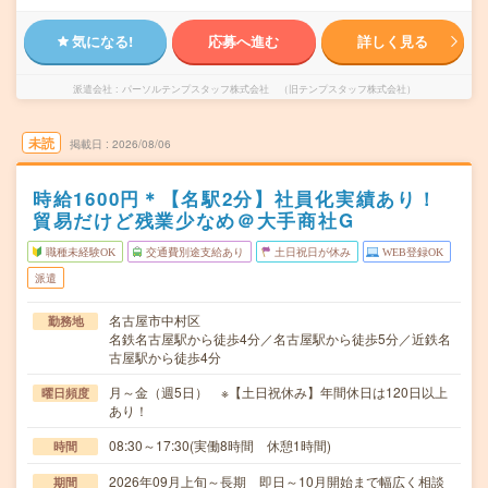
気になる!
応募へ進む
詳しく見る
派遣会社
パーソルテンプスタッフ株式会社 （旧テンプスタッフ株式会社）
未読
掲載日
2026/08/06
時給1600円＊【名駅2分】社員化実績あり！
貿易だけど残業少なめ＠大手商社G
職種未経験OK
交通費別途支給あり
土日祝日が休み
WEB登録OK
派遣
名古屋市中村区
勤務地
名鉄名古屋駅から徒歩4分／名古屋駅から徒歩5分／近鉄名
古屋駅から徒歩4分
月～金（週5日） ※【土日祝休み】年間休日は120日以上
曜日頻度
あり！
08:30～17:30(実働8時間 休憩1時間)
時間
2026年09月上旬～長期 即日～10月開始まで幅広く相談
期間