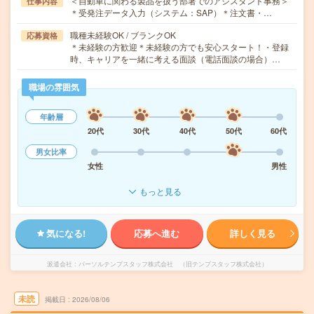
＜自動車に関わる製品を扱う部署でのアシスタント事務＞
仕事内容
＊受発注データ入力（システム：SAP）＊注文書・…
職種未経験OK / ブランクOK
応募資格
＊未経験の方歓迎＊未経験の方でも安心スタート！・登録
時、キャリアを一緒に考える面談（電話面談の場合）…
職場の雰囲気
年齢層
20代
30代
40代
50代
60代
男女比率
女性
男性
もっと見る
気になる!
応募へ進む
詳しく見る
派遣会社
パーソルテンプスタッフ株式会社 （旧テンプスタッフ株式会社）
未読
掲載日
2026/08/06