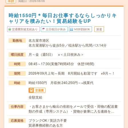
未読
掲載日
2026/08/06
時給1550円＊毎日お仕事するならしっかりキ
ャリアを積みたい！貿易経験をUP
交通費別途支給あり
土日祝日が休み
WEB登録OK
派遣
名古屋市港区
勤務地
名古屋港駅から徒歩5分／稲永駅から民間バス14分
月～金（週5日） ※＜土日祝休み＞
曜日頻度
08:45～17:30(実働7時間45分 休憩1時間)
時間
2026年09月上旬～長期 8月開始も歓迎です ※9月～！
期間
時給1550円 月収例 240,250円～+残業代
時給
交通費
全額支給
・お客さまから輸出の依頼をメールで受信・荷物の配送書
仕事内容
類の作成（専用システム）・貨物が倉庫に入る連絡を…
ブランクOK / 英語力不要
応募資格
貿易事務経験のある方