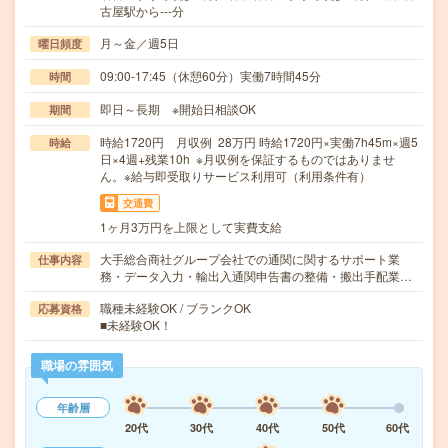
古屋駅から---分
月～金／週5日
曜日頻度
09:00-17:45（休憩60分）実働7時間45分
時間
即日～長期 ※開始日相談OK
期間
時給1720円 月収例 28万円 時給1720円×実働7h45m×週5
時給
日×4週+残業10h ※月収例を保証するものではありませ
ん。※給与即受取りサービス利用可（利用条件有）
交通費
1ヶ月3万円を上限として実費支給
大手総合商社グループ会社での通関に関するサポート業
仕事内容
務・データ入力・輸出入通関申告書の整備・搬出手配業…
職種未経験OK / ブランクOK
応募資格
■未経験OK！
職場の雰囲気
年齢層
20代
30代
40代
50代
60代