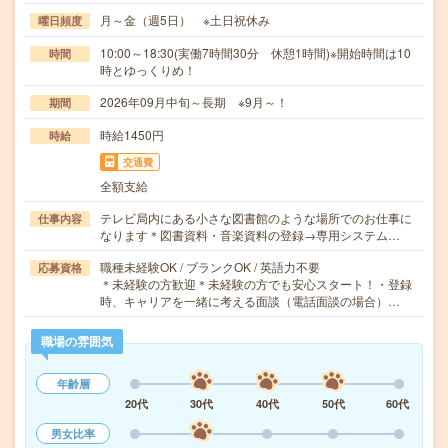
月～金（週5日） ※土日祝休み
曜日頻度
10:00～18:30(実働7時間30分 休憩1時間)※開始時間は10
時間
時とゆっくりめ！
2026年09月中旬～長期 ※9月～！
期間
時給1450円
時給
交通費
全額支給
テレビ局内にある小さな図書館のような場所でのお仕事に
仕事内容
なります＊図書資料・音楽資料の登録→専用システム…
職種未経験OK / ブランクOK / 英語力不要
応募資格
＊未経験の方歓迎＊未経験の方でも安心スタート！・登録
時、キャリアを一緒に考える面談（電話面談の場合）…
職場の雰囲気
年齢層
20代
30代
40代
50代
60代
男女比率