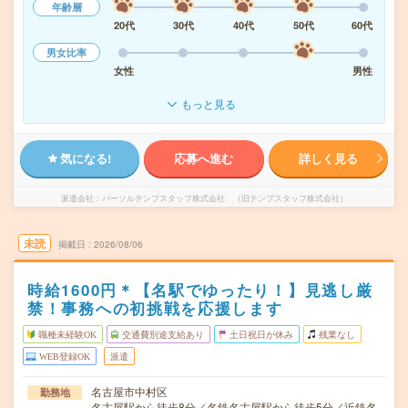
年齢層
20代
30代
40代
50代
60代
男女比率
女性
男性
もっと見る
気になる!
応募へ進む
詳しく見る
派遣会社
パーソルテンプスタッフ株式会社 （旧テンプスタッフ株式会社）
未読
掲載日
2026/08/06
時給1600円＊【名駅でゆったり！】見逃し厳
禁！事務への初挑戦を応援します
職種未経験OK
交通費別途支給あり
土日祝日が休み
残業なし
WEB登録OK
派遣
名古屋市中村区
勤務地
名古屋駅から徒歩8分／名鉄名古屋駅から徒歩5分／近鉄名