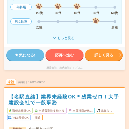
年齢層
20代
30代
40代
50代
60代
男女比率
女性
男性
もっと見る
気になる!
応募へ進む
詳しく見る
派遣会社
株式会社ジョブコム
未読
掲載日
2026/08/06
【名駅直結】業界未経験OK＊残業ゼロ！大手
建設会社で一般事務
職種未経験OK
交通費別途支給あり
土日祝日が休み
残業なし
WEB登録OK
派遣
名古屋市中村区
勤務地