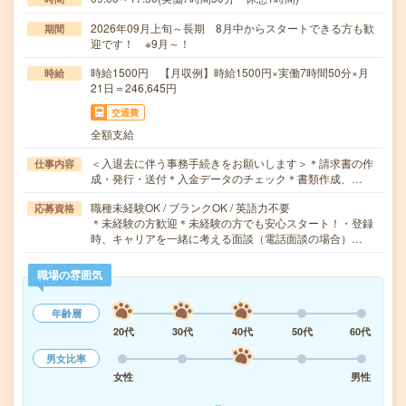
2026年09月上旬～長期 8月中からスタートできる方も歓
期間
迎です！ ※9月～！
時給1500円 【月収例】時給1500円×実働7時間50分×月
時給
21日＝246,645円
交通費
全額支給
＜入退去に伴う事務手続きをお願いします＞＊請求書の作
仕事内容
成・発行・送付＊入金データのチェック＊書類作成、…
職種未経験OK / ブランクOK / 英語力不要
応募資格
＊未経験の方歓迎＊未経験の方でも安心スタート！・登録
時、キャリアを一緒に考える面談（電話面談の場合）…
職場の雰囲気
年齢層
20代
30代
40代
50代
60代
男女比率
女性
男性