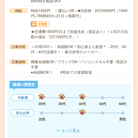
始時期を相談OK♪
時給1450円 ＜週払いOK＞■月収例：24万9000円（1450
時給
円×7時間40分×21日＋残業代）
交通費
★交通費1500円/日まで別途支給（規定あり）！※月21日出
勤の場合「3万1500円/月」！
＜CHECK!!＞・未経験OK！初心者さん歓迎＊・20代・30
仕事内容
代・40代活躍中！・春日井市のメーカー…
職種未経験OK / ブランクOK / パソコンスキル不要 / 英語力
応募資格
不要
●未経験OK！ #初めての派遣歓迎
職場の雰囲気
年齢層
20代
30代
40代
50代
60代
男女比率
女性
男性
もっと見る