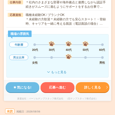
＊社内のさまざまな部署や海外拠点と連携しながら認証手
仕事内容
続きがスムーズに進むようにサポートをするお仕事で…
職種未経験OK / ブランクOK
応募資格
＊未経験の方歓迎＊未経験の方でも安心スタート！・登録
時、キャリアを一緒に考える面談（電話面談の場合）…
職場の雰囲気
年齢層
20代
30代
40代
50代
60代
男女比率
女性
男性
もっと見る
気になる!
応募へ進む
詳しく見る
派遣会社
パーソルテンプスタッフ株式会社 （旧テンプスタッフ株式会社）
未読
掲載日
2026/08/06