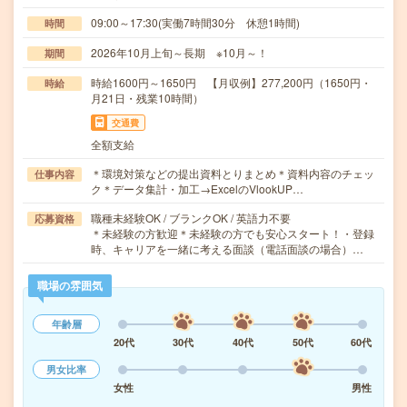
09:00～17:30(実働7時間30分 休憩1時間)
時間
2026年10月上旬～長期 ※10月～！
期間
時給1600円～1650円 【月収例】277,200円（1650円・
時給
月21日・残業10時間）
交通費
全額支給
＊環境対策などの提出資料とりまとめ＊資料内容のチェッ
仕事内容
ク＊データ集計・加工→ExcelのVlookUP…
職種未経験OK / ブランクOK / 英語力不要
応募資格
＊未経験の方歓迎＊未経験の方でも安心スタート！・登録
時、キャリアを一緒に考える面談（電話面談の場合）…
職場の雰囲気
年齢層
20代
30代
40代
50代
60代
男女比率
女性
男性