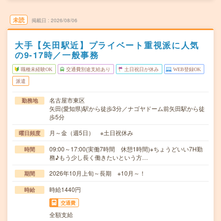
未読
掲載日
2026/08/06
大手【矢田駅近】プライベート重視派に人気
の9-17時／一般事務
職種未経験OK
交通費別途支給あり
土日祝日が休み
WEB登録OK
派遣
名古屋市東区
勤務地
矢田(愛知県)駅から徒歩3分／ナゴヤドーム前矢田駅から徒
歩5分
月～金（週5日） ※土日祝休み
曜日頻度
09:00～17:00(実働7時間 休憩1時間)※ちょうどいい7H勤
時間
務♪もう少し長く働きたいという方…
2026年10月上旬～長期 ※10月～！
期間
時給1440円
時給
交通費
全額支給