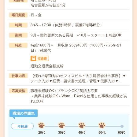
名古屋駅から徒歩1分
月～金
曜日頻度
8:45～17:30（休憩1時間、実働7時間45分）
時間
9月～契約更新のある長期 ※10月～スタートも相談OK
期間
時給1600円～ 月収例:26万400円（1600円×7.75h×21
時給
日）+残業代
交通費
通勤交通費全額支給
【憧れの駅直結のオフィスビル＊大手建設会社の事務】▼
仕事内容
データ入力▼経費・請求書の処理・管理▼伝票入力▼…
職種未経験OK / ブランクOK / 英語力不要
応募資格
＜業界未経験OK＞Word・Excelを使用した事務の経験があ
ればOK
職場の雰囲気
年齢層
20代
30代
40代
50代
60代