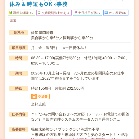
休み＆時短もOK×事務
職種未経験OK
交通費別途支給あり
土日祝日が休み
WEB登録OK
派遣
愛知県岡崎市
勤務地
美合駅から車6分／岡崎駅から車20分
月～金（週5日） ※土日祝休み！
曜日頻度
08:30～17:00(実働7時間30分 休憩1時間)※9:00～17:00、
時間
8:30～16:30な…
2026年10月上旬～長期 7か月程度の期間限定のお仕事
期間
期間は2027年春頃までを予定しています
時給1550円 月収例 232,500円
時給
交通費
全額支給
＊HPからの問い合わせへの対応（メール・お電話での回答
仕事内容
など）＊販売管理システムのデータ入力＊通信シス…
職種未経験OK / ブランクOK / 英語力不要
応募資格
＊未経験の方歓迎＊未経験の方でも安心スタート！・登録