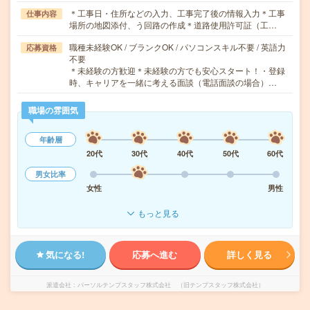
＊工事日・住所などの入力、工事完了後の情報入力＊工事
仕事内容
場所の地図添付、う回路の作成＊道路使用許可証（工…
職種未経験OK / ブランクOK / パソコンスキル不要 / 英語力
応募資格
不要
＊未経験の方歓迎＊未経験の方でも安心スタート！・登録
時、キャリアを一緒に考える面談（電話面談の場合）…
職場の雰囲気
年齢層
20代
30代
40代
50代
60代
男女比率
女性
男性
もっと見る
気になる!
応募へ進む
詳しく見る
派遣会社
パーソルテンプスタッフ株式会社 （旧テンプスタッフ株式会社）