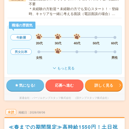
不要
＊未経験の方歓迎＊未経験の方でも安心スタート！・登録
時、キャリアを一緒に考える面談（電話面談の場合）…
職場の雰囲気
年齢層
20代
30代
40代
50代
60代
男女比率
女性
男性
もっと見る
気になる!
応募へ進む
詳しく見る
派遣会社
パーソルテンプスタッフ株式会社 （旧テンプスタッフ株式会社）
未読
掲載日
2026/08/06
≪春までの期間限定≫高時給1550円！土日祝