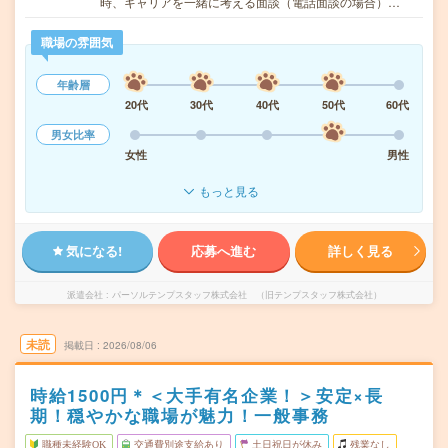
時、キャリアを一緒に考える面談（電話面談の場合）…
職場の雰囲気
年齢層
20代
30代
40代
50代
60代
男女比率
女性
男性
もっと見る
気になる!
応募へ進む
詳しく見る
派遣会社
パーソルテンプスタッフ株式会社 （旧テンプスタッフ株式会社）
未読
掲載日
2026/08/06
時給1500円＊＜大手有名企業！＞安定×長
期！穏やかな職場が魅力！一般事務
職種未経験OK
交通費別途支給あり
土日祝日が休み
残業なし