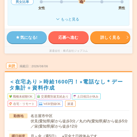
男女比率
女性
男性
もっと見る
気になる!
応募へ進む
詳しく見る
派遣会社
株式会社ジョブコム
未読
掲載日
2026/08/06
＜在宅あり＞時給1600円！×電話なし＊デー
タ集計＋資料作成
職種未経験OK
交通費別途支給あり
土日祝日が休み
在宅・リモート
WEB登録OK
派遣
名古屋市中区
勤務地
伏見(愛知県)駅から徒歩3分／丸の内(愛知県)駅から徒歩5分
／栄(愛知県)駅から徒歩12分
月～金（週5日） ※完全土日祝休みです
曜日頻度