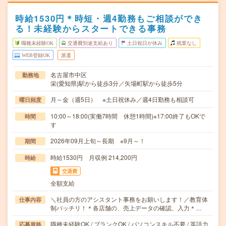
時給1530円＊時短・週4勤務もご相談ができ
る！未経験からスタートできる事務
職種未経験OK
交通費別途支給あり
土日祝日が休み
残業なし
WEB登録OK
派遣
名古屋市中区
勤務地
栄(愛知県)駅から徒歩3分／矢場町駅から徒歩5分
月～金（週5日） ※土日祝休み／週4日勤務も相談可
曜日頻度
10:00～18:00(実働7時間 休憩1時間)※17:00終了もOKで
時間
す
2026年09月上旬～長期 ※9月～！
期間
時給1530円 月収例 214,200円
時給
交通費
全額支給
＼社員の方のアシスタント事務をお願いします！／教育体
仕事内容
制バッチリ！＊各店舗の、売上データの確認、入力＊…
職種未経験OK / ブランクOK / パソコンスキル不要 / 英語力
応募資格