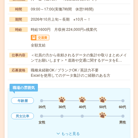
09:00～17:00(実働7時間 休憩1時間)
時間
2026年10月上旬～長期 ※10月～！
期間
時給1600円 月収例 224,000円+残業代
時給
交通費
全額支給
＜社員の方から依頼されるデータの集計や取りまとめメイ
仕事内容
ンでお願いします＞＊道路や交通に関するデータをE…
職種未経験OK / ブランクOK / 英語力不要
応募資格
Excelを使用してのデータ集計のご経験のある方
職場の雰囲気
年齢層
20代
30代
40代
50代
60代
男女比率
女性
男性
もっと見る