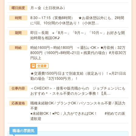
月～金（土日祝休み）
曜日頻度
8:30～17:15（実働8時間） ★お昼休憩以外にも、2時間
時間
に1回、10分間の小休憩あり！（小休憩…
即日～長期 ※「8月～」「9月～」「10月～」お好きな開
期間
始時期を相談OK♪
時給1600円～時給1800円 ＜週払いOK＞ ■月収例：32万
時給
8000円（1600円×8時間×21日＋残業代の場合）#月収30万
円以上
交通費
★交通費1500円/日まで別途支給（規定あり）！※月21日出
勤の場合「3万1500円/月」！
＜CHECK!!＞・接客や販売職からの ジョブチェンジにも
仕事内容
おすすめ＊・スキル不要のカンタン事務！【具…
職種未経験OK / ブランクOK / パソコンスキル不要 / 英語力
応募資格
不要
●未経験OK！●PC：入力ができればOK！ #初めての派
遣歓迎
職場の雰囲気