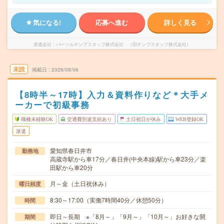
気になる!
応募へ進む
詳しく見る
派遣会社
パーソルテンプスタッフ株式会社 （旧テンプスタッフ株式会社）
未読
掲載日
2026/08/06
【8時半～17時】入力＆資料作りなど＊大手メ
ーカーで初級事務
職種未経験OK
交通費別途支給あり
土日祝日が休み
WEB登録OK
派遣
愛知県春日井市
勤務地
高蔵寺駅から車17分／春日井(中央本線)駅から車23分／楽
田駅から車20分
月～金（土日祝休み）
曜日頻度
8:30～17:00（実働7時間40分／休憩50分）
時間
即日～長期 ※「8月～」「9月～」「10月～」お好きな開
期間