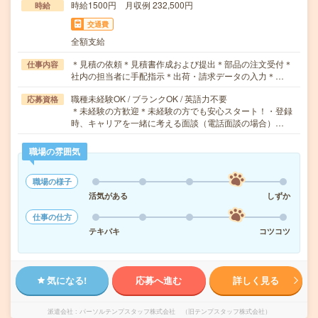
時給1500円 月収例 232,500円
時給
交通費
全額支給
＊見積の依頼＊見積書作成および提出＊部品の注文受付＊
仕事内容
社内の担当者に手配指示＊出荷・請求データの入力＊…
職種未経験OK / ブランクOK / 英語力不要
応募資格
＊未経験の方歓迎＊未経験の方でも安心スタート！・登録
時、キャリアを一緒に考える面談（電話面談の場合）…
職場の雰囲気
職場の様子
活気がある
しずか
仕事の仕方
テキパキ
コツコツ
気になる!
応募へ進む
詳しく見る
派遣会社
パーソルテンプスタッフ株式会社 （旧テンプスタッフ株式会社）