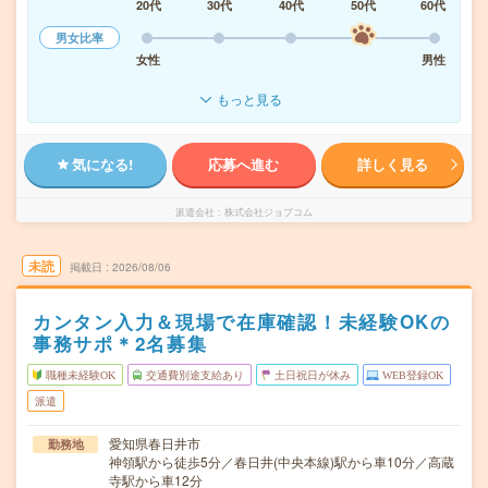
20代
30代
40代
50代
60代
男女比率
女性
男性
もっと見る
気になる!
応募へ進む
詳しく見る
派遣会社
株式会社ジョブコム
未読
掲載日
2026/08/06
カンタン入力＆現場で在庫確認！未経験OKの
事務サポ＊2名募集
職種未経験OK
交通費別途支給あり
土日祝日が休み
WEB登録OK
派遣
愛知県春日井市
勤務地
神領駅から徒歩5分／春日井(中央本線)駅から車10分／高蔵
寺駅から車12分