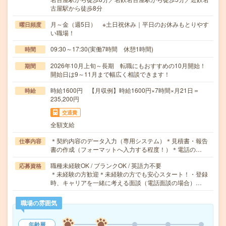
古屋駅から徒歩8分
月～金（週5日） ※土日祝休み｜平日のお休みもとりやす
曜日頻度
い職場！
09:30～17:30(実働7時間 休憩1時間)
時間
2026年10月上旬～長期 転職にもおすすめの10月開始！
期間
開始日は9～11月まで幅広く相談できます！
時給1600円 【月収例】時給1600円×7時間×月21日＝
時給
235,200円
交通費
全額支給
＊契約内容のデータ入力（専用システム）＊見積書・報告
仕事内容
書の作成（フォーマットへ入力する程度！）＊電話の…
職種未経験OK / ブランクOK / 英語力不要
応募資格
＊未経験の方歓迎＊未経験の方でも安心スタート！・登録
時、キャリアを一緒に考える面談（電話面談の場合）…
職場の雰囲気
年齢層