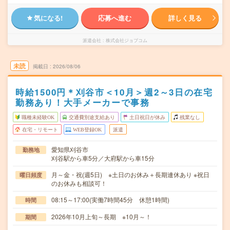
気になる!
応募へ進む
詳しく見る
派遣会社
株式会社ジョブコム
未読
掲載日
2026/08/06
時給1500円＊刈谷市＜10月＞週2～3日の在宅
勤務あり！大手メーカーで事務
職種未経験OK
交通費別途支給あり
土日祝日が休み
残業なし
在宅・リモート
WEB登録OK
派遣
愛知県刈谷市
勤務地
刈谷駅から車5分／大府駅から車15分
月～金・祝(週5日) ※土日のお休み＋長期連休あり ※祝日
曜日頻度
のお休みも相談可！
08:15～17:00(実働7時間45分 休憩1時間)
時間
2026年10月上旬～長期 ※10月～！
期間