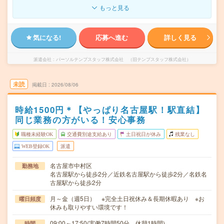
もっと見る
気になる!
応募へ進む
詳しく見る
派遣会社
パーソルテンプスタッフ株式会社 （旧テンプスタッフ株式会社）
未読
掲載日
2026/08/06
時給1500円＊【やっぱり名古屋駅！駅直結】
同じ業務の方がいる！安心事務
職種未経験OK
交通費別途支給あり
土日祝日が休み
残業なし
WEB登録OK
派遣
名古屋市中村区
勤務地
名古屋駅から徒歩2分／近鉄名古屋駅から徒歩2分／名鉄名
古屋駅から徒歩2分
月～金（週5日） ※完全土日祝休み＆長期休暇あり ※お
曜日頻度
休みも取りやすい環境です！
09:00～17:50(実働7時間50分 休憩1時間)
時間