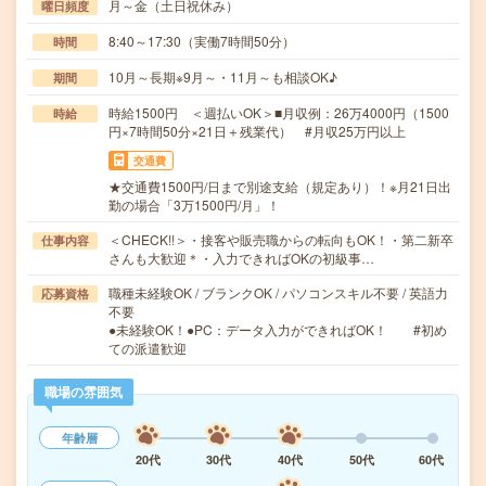
月～金（土日祝休み）
曜日頻度
8:40～17:30（実働7時間50分）
時間
10月～長期※9月～・11月～も相談OK♪
期間
時給1500円 ＜週払いOK＞■月収例：26万4000円（1500
時給
円×7時間50分×21日＋残業代） #月収25万円以上
交通費
★交通費1500円/日まで別途支給（規定あり）！※月21日出
勤の場合「3万1500円/月」！
＜CHECK!!＞・接客や販売職からの転向もOK！・第二新卒
仕事内容
さんも大歓迎＊・入力できればOKの初級事…
職種未経験OK / ブランクOK / パソコンスキル不要 / 英語力
応募資格
不要
●未経験OK！●PC：データ入力ができればOK！ #初め
ての派遣歓迎
職場の雰囲気
年齢層
20代
30代
40代
50代
60代