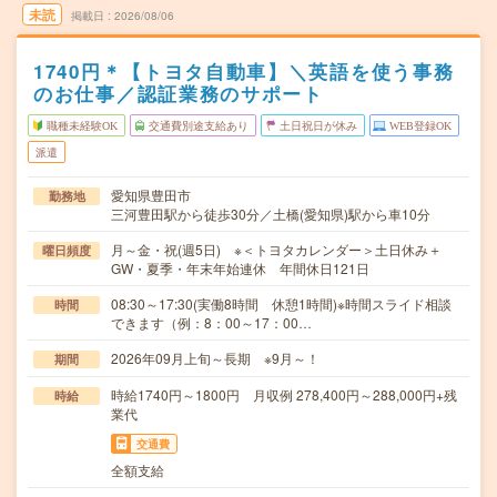
未読
掲載日
2026/08/06
1740円＊【トヨタ自動車】＼英語を使う事務
のお仕事／認証業務のサポート
職種未経験OK
交通費別途支給あり
土日祝日が休み
WEB登録OK
派遣
愛知県豊田市
勤務地
三河豊田駅から徒歩30分／土橋(愛知県)駅から車10分
月～金・祝(週5日) ※＜トヨタカレンダー＞土日休み＋
曜日頻度
GW・夏季・年末年始連休 年間休日121日
08:30～17:30(実働8時間 休憩1時間)※時間スライド相談
時間
できます（例：8：00～17：00…
2026年09月上旬～長期 ※9月～！
期間
時給1740円～1800円 月収例 278,400円～288,000円+残
時給
業代
交通費
全額支給