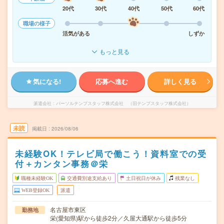
20代
30代
40代
50代
60代
職場の様子
活気がある
しずか
もっと見る
気になる!
応募へ進む
詳しく見る
派遣会社
パーソルテンプスタッフ株式会社 （旧テンプスタッフ株式会社）
未読
掲載日
2026/08/06
未経験OK！テレビ局で働こう！資料室での受
付＋カンタン事務＠栄
職種未経験OK
交通費別途支給あり
土日祝日が休み
残業なし
WEB登録OK
派遣
名古屋市東区
勤務地
栄(愛知県)駅から徒歩2分／久屋大通駅から徒歩5分