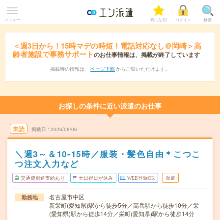
メニュー
気になる!
ログイン
検索
＜週3日から！15時マデの時短！電話対応なし＠岡崎＞高
齢者施設で事務サポート
のお仕事情報は、掲載が終了しています
掲載時の情報は、
ページ下部
からご覧いただけます。
お探しの条件に近い派遣のお仕事
未読
掲載日
2026/08/06
＼週3～＆10-15時／服装・髪色自由＊こつこ
つ注文入力など
交通費別途支給あり
土日祝日が休み
WEB登録OK
派遣
名古屋市中区
勤務地
新栄町(愛知県)駅から徒歩5分／高岳駅から徒歩10分／栄
(愛知県)駅から徒歩14分／栄町(愛知県)駅から徒歩14分