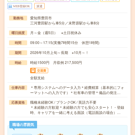
WEB登録OK
派遣
愛知県豊田市
勤務地
三河豊田駅から車5分／末野原駅から車8分
月～金（週5日） ※土日祝休み
曜日頻度
09:00～17:15(実働7時間15分 休憩1時間)
時間
2026年10月上旬～長期 ※10月～！
期間
時給1500円 月収例 217,500円
時給
交通費
全額支給
＊専用システムへのデータ入力＊経費精算（基本的にフォ
仕事内容
ーマットへの入力です）＊社有車の管理＊備品の発注…
職種未経験OK / ブランクOK / 英語力不要
応募資格
＊未経験の方歓迎＊未経験の方でも安心スタート！・登録
時、キャリアを一緒に考える面談（電話面談の場合）…
職場の雰囲気