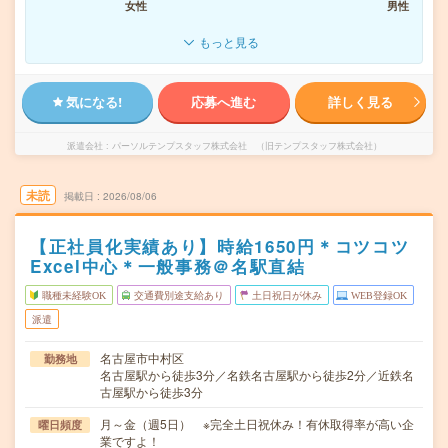
女性
男性
もっと見る
気になる!
応募へ進む
詳しく見る
派遣会社
パーソルテンプスタッフ株式会社 （旧テンプスタッフ株式会社）
未読
掲載日
2026/08/06
【正社員化実績あり】時給1650円＊コツコツ
Excel中心＊一般事務＠名駅直結
職種未経験OK
交通費別途支給あり
土日祝日が休み
WEB登録OK
派遣
名古屋市中村区
勤務地
名古屋駅から徒歩3分／名鉄名古屋駅から徒歩2分／近鉄名
古屋駅から徒歩3分
月～金（週5日） ※完全土日祝休み！有休取得率が高い企
曜日頻度
業ですよ！