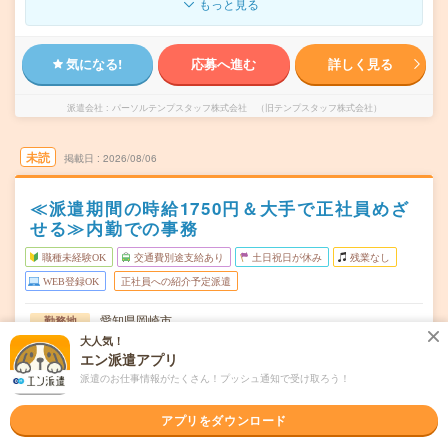
もっと見る
気になる!
応募へ進む
詳しく見る
派遣会社
パーソルテンプスタッフ株式会社 （旧テンプスタッフ株式会社）
未読
掲載日
2026/08/06
≪派遣期間の時給1750円＆大手で正社員めざ
せる≫内勤での事務
職種未経験OK
交通費別途支給あり
土日祝日が休み
残業なし
WEB登録OK
正社員への紹介予定派遣
愛知県岡崎市
勤務地
東岡崎駅から徒歩8分／岡崎駅から民間バス24分
大人気！
エン派遣アプリ
月～金（週5日） ※完全土日祝休み！
曜日頻度
派遣のお仕事情報がたくさん！プッシュ通知で受け取ろう！
09:00～17:00(実働7時間 休憩1時間)
時間
アプリをダウンロード
2026年10月上旬～長期 ※10月～！
期間