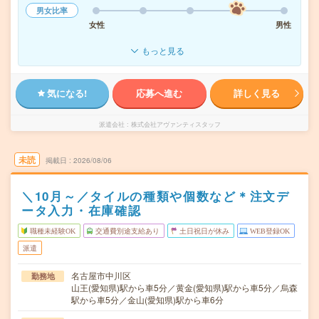
男女比率
女性
男性
もっと見る
気になる!
応募へ進む
詳しく見る
派遣会社
株式会社アヴァンティスタッフ
未読
掲載日
2026/08/06
＼10月～／タイルの種類や個数など＊注文デ
ータ入力・在庫確認
職種未経験OK
交通費別途支給あり
土日祝日が休み
WEB登録OK
派遣
名古屋市中川区
勤務地
山王(愛知県)駅から車5分／黄金(愛知県)駅から車5分／烏森
駅から車5分／金山(愛知県)駅から車6分