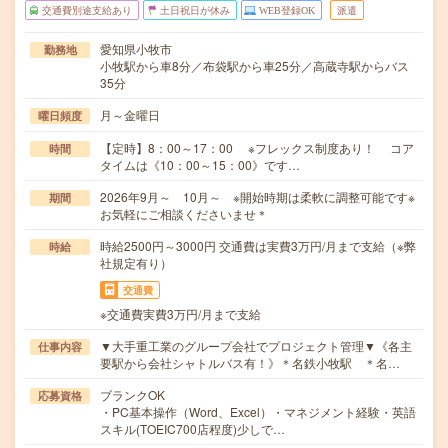
交通費別途支給あり
土日祝日が休み
WEB登録OK
派遣
愛知県小牧市
勤務地
小牧駅から車8分／布袋駅から車25分／高蔵寺駅からバス
35分
月～金曜日
曜日頻度
【定時】8：00～17：00 ※フレックス制度あり！ コア
時間
タイムは《10：00～15：00》です…
2026年9月～ 10月～ ※開始時期は柔軟に調整可能です※
期間
お気軽にご相談くださいませ＊
時給2500円～3000円 交通費は実費3万円/月まで支給（※弊
時給
社規定有り）
交通費
※交通費実費3万円/月まで支給
▼大手重工業のグループ会社でプロジェクト管理▼《各主
仕事内容
要駅から会社シャトルバス有！》＊名鉄小牧駅 ＊名…
ブランクOK
応募資格
・PC基本操作（Word、Excel）・マネジメント経験・英語
スキル(TOEIC700店程度)少しで…