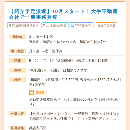
【紹介予定派遣】10月スタート！大手不動産
会社で一般事務募集！
交通費別途支給あり
土日祝日が休み
WEB登録OK
紹介予定派遣
名古屋市中村区
勤務地
近鉄名古屋駅から徒歩4分／名古屋駅から徒歩7分
月～金 ※土日祝休み
曜日頻度
9：00～17：30（休憩60分） ※残業：月5～10時間
時間
10月開始～ ※開始日は相談できます
期間
1560円～（月収例：245,700円+残業代＝＠1560×7.5H×21
時給
日+残業代）
交通費
通勤交通費支給あり ※月上限30000円まで（会社規程あ
り）
【社員のサポートを中心に、一般事務・庶務・経理補助ま
仕事内容
で幅広く担当するお仕事です！】＜＜業務内容＞＞・…
英語力不要
応募資格