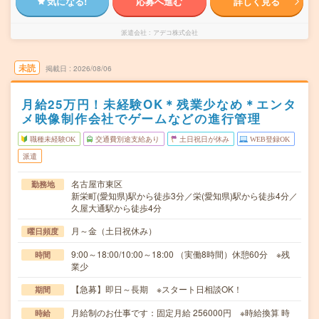
気になる!
応募へ進む
詳しく見る
派遣会社
アデコ株式会社
未読
掲載日
2026/08/06
月給25万円！未経験OK＊残業少なめ＊エンタ
メ映像制作会社でゲームなどの進行管理
職種未経験OK
交通費別途支給あり
土日祝日が休み
WEB登録OK
派遣
名古屋市東区
勤務地
新栄町(愛知県)駅から徒歩3分／栄(愛知県)駅から徒歩4分／
久屋大通駅から徒歩4分
月～金（土日祝休み）
曜日頻度
9:00～18:00/10:00～18:00 （実働8時間）休憩60分 ※残
時間
業少
【急募】即日～長期 ※スタート日相談OK！
期間
月給制のお仕事です：固定月給 256000円 ※時給換算 時
時給