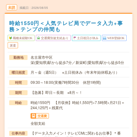
未読
掲載日
2026/08/05
時給1550円＜人気テレビ局でデータ入力+事
務＞テンプの仲間も
職種未経験OK
交通費別途支給あり
土日祝日が休み
WEB登録OK
派遣
名古屋市中区
勤務地
栄(愛知県)駅から徒歩7分／新栄町(愛知県)駅から徒歩5分
月～金（週5日） ※土日祝休み（年末年始休暇あり）
曜日頻度
09:30～18:00(実働7時間30分 休憩1時間)
時間
【急募】即日～長期 ※8月～！
期間
時給1550円 【月収例】時給1,550円×7.5時間×月21日＝
時給
244,125円＋残業代
交通費
全額支給
【データ入力メイン！テレビCMに関わるお仕事】＊番
仕事内容