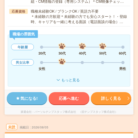
組・CM情報の登録（専用システム）＊CM映像チェッ…
職種未経験OK / ブランクOK / 英語力不要
応募資格
＊未経験の方歓迎＊未経験の方でも安心スタート！・登録
時、キャリアを一緒に考える面談（電話面談の場合）…
職場の雰囲気
年齢層
20代
30代
40代
50代
60代
男女比率
女性
男性
もっと見る
気になる!
応募へ進む
詳しく見る
派遣会社
パーソルテンプスタッフ株式会社 （旧テンプスタッフ株式会社）
未読
掲載日
2026/08/05