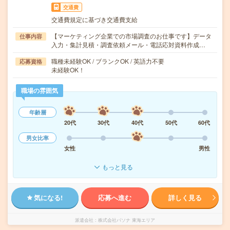
交通費
交通費規定に基づき交通費支給
【マーケティング企業での市場調査のお仕事です】データ
仕事内容
入力・集計見積・調査依頼メール・電話応対資料作成…
職種未経験OK / ブランクOK / 英語力不要
応募資格
未経験OK！
職場の雰囲気
年齢層
20代
30代
40代
50代
60代
男女比率
女性
男性
もっと見る
気になる!
応募へ進む
詳しく見る
派遣会社
株式会社パソナ 東海エリア