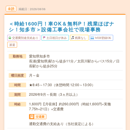
未読
掲載日
2026/08/06
＜時給1600円！車OK＆無料P！残業ほぼナ
シ！知多市＞設備工事会社で現場事務
交通費別途支給あり
土日祝日が休み
残業なし
WEB登録OK
派遣
愛知県知多市
勤務地
長浦(愛知県)駅から徒歩11分／太田川駅からバス15分／日
長駅から徒歩25分
月～金
曜日頻度
★8:45～17:30（休憩時間 12:00～13:00）
時間
2026年9月～長期（3ヵ月以上）
期間
1,600円【月収例】約260,000円（時給1,600円×実働
時給
7.75h×21日）+交通費
交通費
通勤交通費の支給あり（当社規定による）