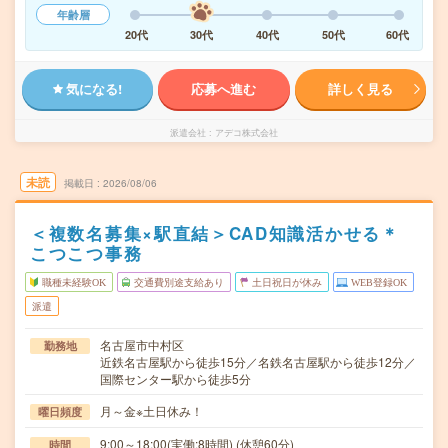
年齢層
20代
30代
40代
50代
60代
気になる!
応募へ進む
詳しく見る
派遣会社
アデコ株式会社
未読
掲載日
2026/08/06
＜複数名募集×駅直結＞CAD知識活かせる＊
こつこつ事務
職種未経験OK
交通費別途支給あり
土日祝日が休み
WEB登録OK
派遣
名古屋市中村区
勤務地
近鉄名古屋駅から徒歩15分／名鉄名古屋駅から徒歩12分／
国際センター駅から徒歩5分
月～金※土日休み！
曜日頻度
9:00～18:00(実働:8時間) (休憩60分)
時間