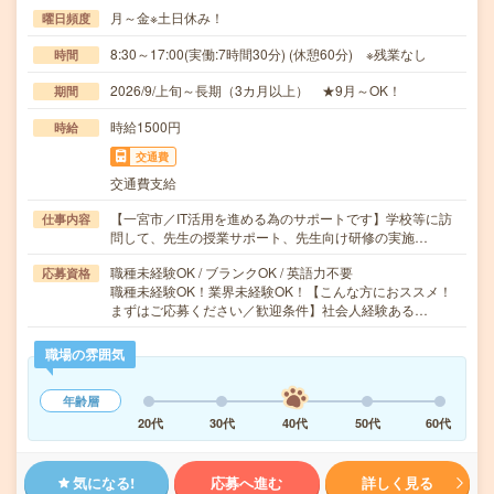
月～金※土日休み！
曜日頻度
8:30～17:00(実働:7時間30分) (休憩60分) ※残業なし
時間
2026/9/上旬～長期（3カ月以上） ★9月～OK！
期間
時給1500円
時給
交通費
交通費支給
【一宮市／IT活用を進める為のサポートです】学校等に訪
仕事内容
問して、先生の授業サポート、先生向け研修の実施…
職種未経験OK / ブランクOK / 英語力不要
応募資格
職種未経験OK！業界未経験OK！【こんな方におススメ！
まずはご応募ください／歓迎条件】社会人経験ある…
職場の雰囲気
年齢層
20代
30代
40代
50代
60代
気になる!
応募へ進む
詳しく見る