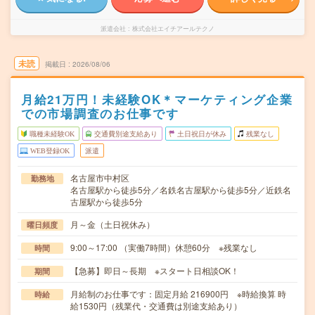
派遣会社
株式会社エイチアールテクノ
未読
掲載日
2026/08/06
月給21万円！未経験OK＊マーケティング企業
での市場調査のお仕事です
職種未経験OK
交通費別途支給あり
土日祝日が休み
残業なし
WEB登録OK
派遣
名古屋市中村区
勤務地
名古屋駅から徒歩5分／名鉄名古屋駅から徒歩5分／近鉄名
古屋駅から徒歩5分
月～金（土日祝休み）
曜日頻度
9:00～17:00 （実働7時間）休憩60分 ※残業なし
時間
【急募】即日～長期 ※スタート日相談OK！
期間
月給制のお仕事です：固定月給 216900円 ※時給換算 時
時給
給1530円（残業代・交通費は別途支給あり）