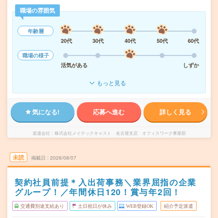
職場の雰囲気
年齢層
20代
30代
40代
50代
60代
職場の様子
活気がある
しずか
もっと見る
気になる!
応募へ進む
詳しく見る
派遣会社
株式会社メイテックキャスト 名古屋支店 オフィスワーク事業部
未読
掲載日
2026/08/07
契約社員前提＊入出荷事務＼業界屈指の企業
グループ！／年間休日120！賞与年2回！
交通費別途支給あり
土日祝日が休み
WEB登録OK
紹介予定派遣