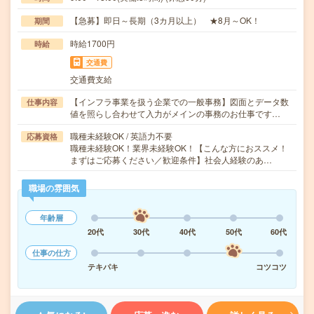
【急募】即日～長期（3カ月以上） ★8月～OK！
期間
時給1700円
時給
交通費
交通費支給
【インフラ事業を扱う企業での一般事務】図面とデータ数
仕事内容
値を照らし合わせて入力がメインの事務のお仕事です…
職種未経験OK / 英語力不要
応募資格
職種未経験OK！業界未経験OK！【こんな方におススメ！
まずはご応募ください／歓迎条件】社会人経験のあ…
職場の雰囲気
年齢層
20代
30代
40代
50代
60代
仕事の仕方
テキパキ
コツコツ