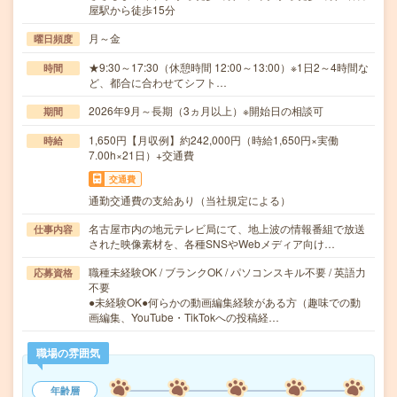
屋駅から徒歩15分
月～金
曜日頻度
★9:30～17:30（休憩時間 12:00～13:00）※1日2～4時間な
時間
ど、都合に合わせてシフト…
2026年9月～長期（3ヵ月以上）※開始日の相談可
期間
1,650円【月収例】約242,000円（時給1,650円×実働
時給
7.00h×21日）+交通費
交通費
通勤交通費の支給あり（当社規定による）
名古屋市内の地元テレビ局にて、地上波の情報番組で放送
仕事内容
された映像素材を、各種SNSやWebメディア向け…
職種未経験OK / ブランクOK / パソコンスキル不要 / 英語力
応募資格
不要
●未経験OK●何らかの動画編集経験がある方（趣味での動
画編集、YouTube・TikTokへの投稿経…
職場の雰囲気
年齢層