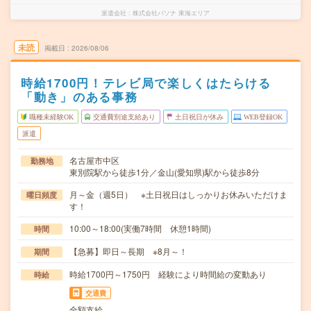
派遣会社
株式会社パソナ 東海エリア
未読
掲載日
2026/08/06
時給1700円！テレビ局で楽しくはたらける
「動き」のある事務
職種未経験OK
交通費別途支給あり
土日祝日が休み
WEB登録OK
派遣
名古屋市中区
勤務地
東別院駅から徒歩1分／金山(愛知県)駅から徒歩8分
月～金（週5日） ※土日祝日はしっかりお休みいただけま
曜日頻度
す！
10:00～18:00(実働7時間 休憩1時間)
時間
【急募】即日～長期 ※8月～！
期間
時給1700円～1750円 経験により時間給の変動あり
時給
交通費
全額支給