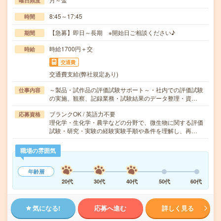
曜日頻度
8:45～17:45
時間
【急募】即日～長期 ※開始日ご相談ください♪
期間
時給1700円＋交
時給
交通費
交通費支給(弊社規定あり)
～製品・試作品の評価試験サポート～・社内での評価試験
仕事内容
の実施、観察、記録業務・試験結果のデータ整理・資…
ブランクOK / 英語力不要
応募資格
理化学・生化学・農学などの分野で、微生物に関する評価
試験・研究・実験の経験実験手順や条件を理解し、再…
職場の雰囲気
年齢層
20代
30代
40代
50代
60代
気になる!
応募へ進む
詳しく見る