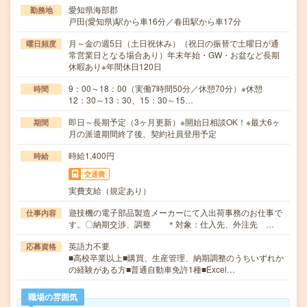
愛知県海部郡
勤務地
戸田(愛知県)駅から車16分／春田駅から車17分
月～金の週5日（土日祝休み）（祝日の振替で土曜日が通
曜日頻度
常営業日となる場合あり）年末年始・GW・お盆など長期
休暇あり※年間休日120日
9：00～18：00（実働7時間50分／休憩70分）※休憩
時間
12：30～13：30、15：30～15…
即日～長期予定（3ヶ月更新）※開始日相談OK！※最大6ヶ
期間
月の派遣期間終了後、契約社員登用予定
時給1,400円
時給
交通費
実費支給（規定あり）
遊技機の電子部品製造メーカーにて入出荷事務のお仕事で
仕事内容
す。〇納期交渉、調整 ＊対象：仕入先、外注先 …
英語力不要
応募資格
■高校卒業以上■購買、生産管理、納期調整のうちいずれか
の経験がある方■普通自動車免許1種■Excel…
職場の雰囲気