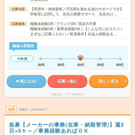
【常滑市・南知多町／IT活用を進める為のサポートです】
仕事内容
学校等に訪問して、先生の授業サポート、先生向け…
職種未経験OK / ブランクOK / 英語力不要
応募資格
職種未経験OK！業界未経験OK！【こんな方におススメ！
まずはご応募ください／歓迎条件】社会人経験ある…
職場の雰囲気
年齢層
20代
30代
40代
50代
60代
気になる!
応募へ進む
詳しく見る
派遣会社
アデコ株式会社
未読
掲載日
2026/08/07
急募【メーカーの事務(在庫・納期管理)】週2
日×5ｈ～／事務経験あればＯＫ