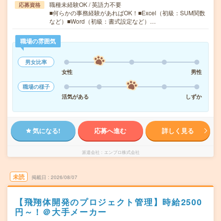
職種未経験OK / 英語力不要
応募資格
■何らかの事務経験があればOK！■Excel（初級：SUM関数
など）■Word（初級：書式設定など）…
職場の雰囲気
男女比率
女性
男性
職場の様子
活気がある
しずか
気になる!
応募へ進む
詳しく見る
派遣会社
エンプロ株式会社
未読
掲載日
2026/08/07
【飛翔体開発のプロジェクト管理】時給2500
円～！＠大手メーカー