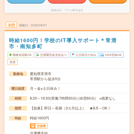
派遣会社
アデコ株式会社
未読
掲載日
2026/08/07
時給1600円！学校のIT導入サポート＊常滑
市・南知多町
職種未経験OK
交通費別途支給あり
土日祝日が休み
WEB登録OK
派遣
愛知県常滑市
勤務地
常滑駅から徒歩5分
月～金※土日休み！
曜日頻度
8:20～16:50(実働:7時間30分) (休憩60分) ※残業なし
時間
【急募】即日～長期（3カ月以上） ★8月～OK！
期間
時給1600円
時給
交通費
交通費支給