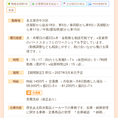
職種未経験OK
交通費別途支給あり
土日祝日が休み
WEB登録OK
派遣
名古屋市中川区
勤務地
伏屋駅から徒歩18分、車5分／春田駅から車9分／高畑駅か
ら車11分／中島(愛知県)駅から車15分
火・木曜日の週2日※木・金勤務も相談可能です。※直雇用
曜日頻度
のパートスタッフとのワークシェアを予定しています。
（勤務調整なども相談しやすく、助け合いながら働ける環
境です。）
9：15～17：00のうち実働5～7ｈ（休憩45分）5～7時間
時間
勤務（選択可）※始業時間は9：15（必…
【期間限定】即日～2027年3月末日予定
期間
時給 1450円 ＋ 交通費 ＜月収例＞月8日勤務した場合 ・
時給
58,000円＝週2日×5ｈ ・81,200円＝週2日×7ｈ
交通費
実費支給（規定あり）
歴史ある防水製品メーカーでの事務です。在庫・納期管理
仕事内容
に関する事務・定番商品の管理 ＊在庫確認 ＊納期…