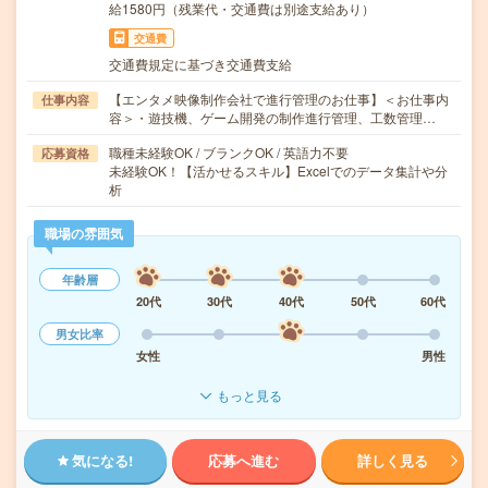
給1580円（残業代・交通費は別途支給あり）
交通費
交通費規定に基づき交通費支給
【エンタメ映像制作会社で進行管理のお仕事】＜お仕事内
仕事内容
容＞・遊技機、ゲーム開発の制作進行管理、工数管理…
職種未経験OK / ブランクOK / 英語力不要
応募資格
未経験OK！【活かせるスキル】Excelでのデータ集計や分
析
職場の雰囲気
年齢層
20代
30代
40代
50代
60代
男女比率
女性
男性
もっと見る
気になる!
応募へ進む
詳しく見る