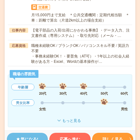
交通費
月15,000円まで支給 ＊公共交通機関：定期代相当額 ＊
車：距離で算出（片道2km以上の場合支給）
【電子部品の入荷/出荷にかかわる事務】・データ入力、注
仕事内容
文書作成（専用システム）・取引先対応（メール・…
職種未経験OK / ブランクOK / パソコンスキル不要 / 英語力
応募資格
不要
・事務未経験OK！・要普免（AT可）・1年以上の社会人経
験がある方・Excel、Wordの基本操作が…
職場の雰囲気
年齢層
20代
30代
40代
50代
60代
男女比率
女性
男性
もっと見る
気になる!
応募へ進む
詳しく見る