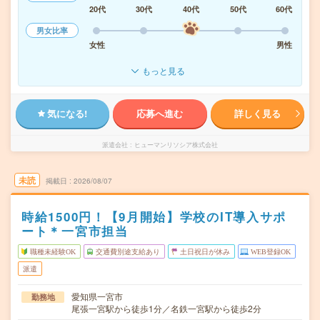
20代
30代
40代
50代
60代
男女比率
女性
男性
もっと見る
気になる!
応募へ進む
詳しく見る
派遣会社
ヒューマンリソシア株式会社
未読
掲載日
2026/08/07
時給1500円！【9月開始】学校のIT導入サポ
ート＊一宮市担当
職種未経験OK
交通費別途支給あり
土日祝日が休み
WEB登録OK
派遣
愛知県一宮市
勤務地
尾張一宮駅から徒歩1分／名鉄一宮駅から徒歩2分