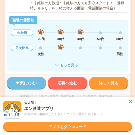
＊未経験の方歓迎＊未経験の方でも安心スタート！・登録
時、キャリアを一緒に考える面談（電話面談の場合）…
職場の雰囲気
年齢層
20代
30代
40代
50代
60代
男女比率
女性
男性
もっと見る
気になる!
応募へ進む
詳しく見る
派遣会社
パーソルテンプスタッフ株式会社 （旧テンプスタッフ株式会社）
大人気！
エン派遣アプリ
未読
掲載日
2026/08/05
派遣のお仕事情報がたくさん！プッシュ通知で受け取ろう！
【未経験OK】あんしん長期！フィルムの確認
アプリをダウンロード
作業と事務〇残業なし