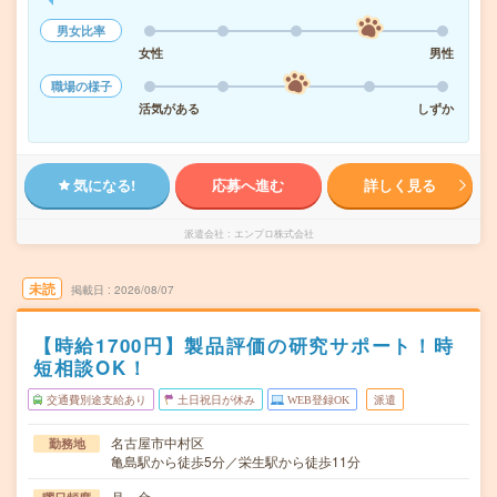
男女比率
女性
男性
職場の様子
活気がある
しずか
気になる!
応募へ進む
詳しく見る
派遣会社
エンプロ株式会社
未読
掲載日
2026/08/07
【時給1700円】製品評価の研究サポート！時
短相談OK！
交通費別途支給あり
土日祝日が休み
WEB登録OK
派遣
名古屋市中村区
勤務地
亀島駅から徒歩5分／栄生駅から徒歩11分
月～金