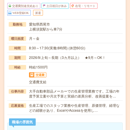
交通費別途支給あり
土日祝日が休み
在宅・リモート
WEB登録OK
派遣
愛知県西尾市
勤務地
上横須賀駅から車7分
月～金
曜日頻度
8:30～17:30(実働:8時間) (休憩60分)
時間
2026/9/上旬～長期（3カ月以上） ★9月～OK！
期間
時給1500円
時給
交通費
交通費支給
大手自動車部品メーカーでの生産管理業務です。工場の年
仕事内容
度予算立案や月次予算と実績の差異分析、改善提案を…
生産工場でのスタッフ業務や生産管理、原価管理、経理な
応募資格
どの経験があり、ExcelやAccessを使用し…
職場の雰囲気