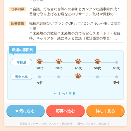
＊会議、打ち合わせ等への参加とカンタンな議事録作成＊
仕事内容
番組で取り上げるお店などのリサーチ、取材や撮影の…
職種未経験OK / ブランクOK / パソコンスキル不要 / 英語力
応募資格
不要
＊未経験の方歓迎＊未経験の方でも安心スタート！・登録
時、キャリアを一緒に考える面談（電話面談の場合）…
職場の雰囲気
年齢層
20代
30代
40代
50代
60代
男女比率
女性
男性
もっと見る
気になる!
応募へ進む
詳しく見る
派遣会社
パーソルテンプスタッフ株式会社 （旧テンプスタッフ株式会社）