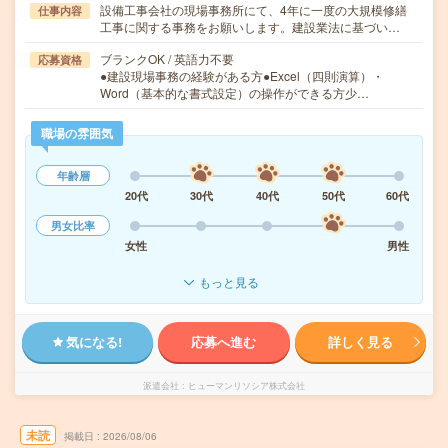
設備工事会社の現場事務所にて、4年に一度の大規模修繕
仕事内容
工事に関する事務をお願いします。建設業法に基づい…
ブランクOK / 英語力不要
応募資格
●建設現場事務の経験がある方●Excel（四則演算）・
Word（基本的な書式設定）の操作ができる方少…
職場の雰囲気
年齢層
20代
30代
40代
50代
60代
男女比率
女性
男性
もっと見る
気になる!
応募へ進む
詳しく見る
派遣会社
ヒューマンリソシア株式会社
未読
掲載日
2026/08/06