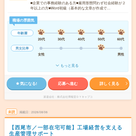
■企業での事務経験のある方■雇用形態問わず社会経験が２
年以上の方■Word初級（基本的な文章が作成で…
職場の雰囲気
年齢層
20代
30代
40代
50代
60代
男女比率
女性
男性
もっと見る
気になる!
応募へ進む
詳しく見る
派遣会社
株式会社博報堂ＤＹキャプコ
未読
掲載日
2026/08/06
【西尾市／一部在宅可能】工場経営を支える
生産管理サポート