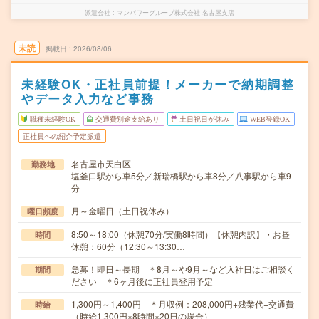
派遣会社
マンパワーグループ株式会社 名古屋支店
未読
掲載日
2026/08/06
未経験OK・正社員前提！メーカーで納期調整
やデータ入力など事務
職種未経験OK
交通費別途支給あり
土日祝日が休み
WEB登録OK
正社員への紹介予定派遣
名古屋市天白区
勤務地
塩釜口駅から車5分／新瑞橋駅から車8分／八事駅から車9
分
月～金曜日（土日祝休み）
曜日頻度
8:50～18:00（休憩70分/実働8時間）【休憩内訳】・お昼
時間
休憩：60分（12:30～13:30…
急募！即日～長期 ＊8月～や9月～など入社日はご相談く
期間
ださい ＊6ヶ月後に正社員登用予定
1,300円～1,400円 ＊月収例：208,000円+残業代+交通費
時給
（時給1,300円×8時間×20日の場合）