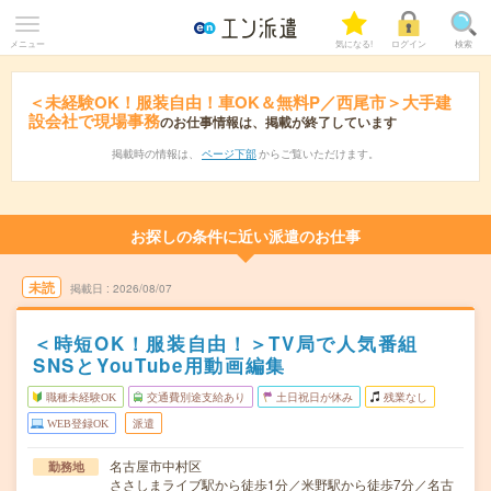
メニュー
気になる!
ログイン
検索
＜未経験OK！服装自由！車OK＆無料P／西尾市＞大手建
設会社で現場事務
のお仕事情報は、掲載が終了しています
掲載時の情報は、
ページ下部
からご覧いただけます。
お探しの条件に近い派遣のお仕事
未読
掲載日
2026/08/07
＜時短OK！服装自由！＞TV局で人気番組
SNSとYouTube用動画編集
職種未経験OK
交通費別途支給あり
土日祝日が休み
残業なし
WEB登録OK
派遣
名古屋市中村区
勤務地
ささしまライブ駅から徒歩1分／米野駅から徒歩7分／名古