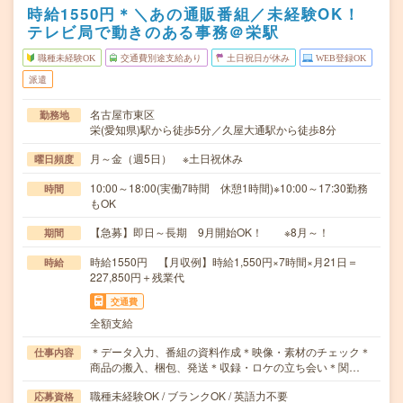
時給1550円＊＼あの通販番組／未経験OK！
テレビ局で動きのある事務＠栄駅
職種未経験OK
交通費別途支給あり
土日祝日が休み
WEB登録OK
派遣
名古屋市東区
勤務地
栄(愛知県)駅から徒歩5分／久屋大通駅から徒歩8分
月～金（週5日） ※土日祝休み
曜日頻度
10:00～18:00(実働7時間 休憩1時間)※10:00～17:30勤務
時間
もOK
【急募】即日～長期 9月開始OK！ ※8月～！
期間
時給1550円 【月収例】時給1,550円×7時間×月21日＝
時給
227,850円＋残業代
交通費
全額支給
＊データ入力、番組の資料作成＊映像・素材のチェック＊
仕事内容
商品の搬入、梱包、発送＊収録・ロケの立ち会い＊関…
職種未経験OK / ブランクOK / 英語力不要
応募資格