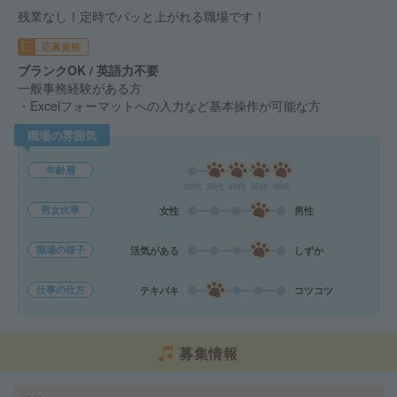
残業なし！定時でパッと上がれる職場です！
応募資格
ブランクOK / 英語力不要
一般事務経験がある方
・Excelフォーマットへの入力など基本操作が可能な方
職場の雰囲気
年齢層
20代
30代
40代
50代
60代
男女比率
女性
男性
職場の様子
活気がある
しずか
仕事の仕方
テキパキ
コツコツ
募集情報