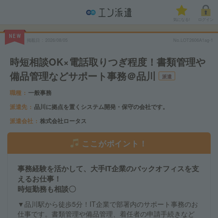
気になる!
ログイン
NEW
掲載日
2026/08/05
No.LOT2606A1ag-1
時短相談OK×電話取りつぎ程度！書類管理や
備品管理などサポート事務＠品川
派遣
職種
一般事務
派遣先
品川に拠点を置くシステム開発・保守の会社です。
派遣会社
株式会社ロータス
ここがポイント！
事務経験を活かして、大手IT企業のバックオフィスを支
えるお仕事！
時短勤務も相談〇
▼品川駅から徒歩5分！IT企業で部署内のサポート事務のお
仕事です。書類管理や備品管理、着任者の申請手続きなど