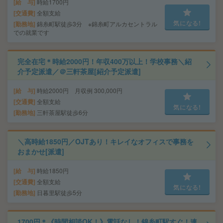
給 与
時給1700円
交通費
全額支給
気になる!
勤務地
錦糸町駅徒歩3分 ※錦糸町アルカセントラル
での就業です
完全在宅＊時給2000円！年収400万以上！学校事務＼紹
介予定派遣／＠三軒茶屋[紹介予定派遣]
給 与
時給2000円 月収例 300,000円
交通費
全額支給
気になる!
勤務地
三軒茶屋駅徒歩6分
＼高時給1850円／OJTあり！キレイなオフィスで事務を
おまかせ[派遣]
給 与
時給1850円
交通費
全額支給
気になる!
勤務地
日暮里駅徒歩5分
1700円＊《時間相談OK！》電話なし！錦糸町駅すぐ！連