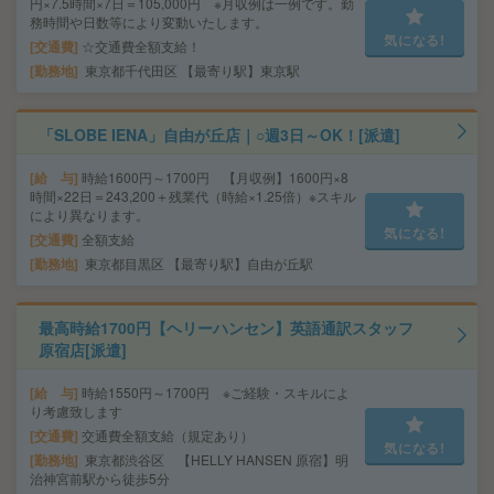
円×7.5時間×7日＝105,000円 ※月収例は一例です。勤
務時間や日数等により変動いたします。
気になる!
交通費
☆交通費全額支給！
勤務地
東京都千代田区 【最寄り駅】東京駅
「SLOBE IENA」自由が丘店｜○週3日～OK！[派遣]
給 与
時給1600円～1700円 【月収例】1600円×8
時間×22日＝243,200＋残業代（時給×1.25倍）※スキル
により異なります。
気になる!
交通費
全額支給
勤務地
東京都目黒区 【最寄り駅】自由が丘駅
最高時給1700円【ヘリーハンセン】英語通訳スタッフ
原宿店[派遣]
給 与
時給1550円～1700円 ※ご経験・スキルによ
り考慮致します
交通費
交通費全額支給（規定あり）
気になる!
勤務地
東京都渋谷区 【HELLY HANSEN 原宿】明
治神宮前駅から徒歩5分