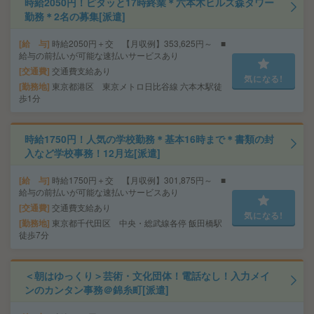
時給2050円！ピタッと17時終業＊六本木ヒルズ森タワー
勤務＊2名の募集[派遣]
給 与
時給2050円＋交 【月収例】353,625円～ ■
給与の前払いが可能な速払いサービスあり
交通費
交通費支給あり
気になる!
勤務地
東京都港区 東京メトロ日比谷線 六本木駅徒
歩1分
時給1750円！人気の学校勤務＊基本16時まで＊書類の封
入など学校事務！12月迄[派遣]
給 与
時給1750円＋交 【月収例】301,875円～ ■
給与の前払いが可能な速払いサービスあり
交通費
交通費支給あり
気になる!
勤務地
東京都千代田区 中央・総武線各停 飯田橋駅
徒歩7分
＜朝はゆっくり＞芸術・文化団体！電話なし！入力メイ
ンのカンタン事務＠錦糸町[派遣]