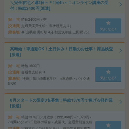
＼完全在宅／週2日～＊1日4h～！オンライン講座の受
付！時給2400円[派遣]
給 与
時給2400円＋交
交通費
交通費実費支給（当社規定あり）
気になる!
勤務地
JR山手線 田町駅 4分/都営浅草線 三田駅 7分
高時給！車通勤OK！土日休み！日勤のお仕事！商品検査
[派遣]
給 与
時給1600円
交通費
交通費支給有り
気になる!
勤務地
神奈川県川崎市麻生区 ※車通勤・バイク通
勤OK
8月スタートの限定3名募集！時給1370円で稼げる軽作業
[派遣]
給 与
時給1370円／月収例：222,968円＝1,370円×
7時間45分×21日勤務の場合＋残業代、交通費別途支給
交通費
実費支給／当社規定あり。通勤交通費実費支