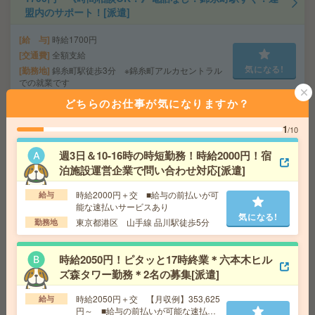
盟内のサポート！[派遣]
給 与
時給1700円
交通費
全額支給
気になる!
勤務地
錦糸町駅徒歩3分 ※錦糸町アルカセントラル
での就業です
どちらのお仕事が気になりますか？
1900円＊＼老舗出版社／データチェックや出校物の受け
1
/10
取り等！[派遣]
週3日＆10-16時の時短勤務！時給2000円！宿
給 与
時給1900円
泊施設運営企業で問い合わせ対応[派遣]
交通費
全額支給
気になる!
時給2000円＋交 ■給与の前払いが可
勤務地
給与
目黒駅徒歩7分、五反田駅徒歩8分
能な速払いサービスあり
気になる!
東京都港区 山手線 品川駅徒歩5分
勤務地
【完全在宅＊時給1850円】電子書籍サービス運営企業で
サイト更新や管理[派遣]
時給2050円！ピタッと17時終業＊六本木ヒル
ズ森タワー勤務＊2名の募集[派遣]
給 与
時給1850円＋交 【月収例】305,250円～ ■
給与の前払いが可能な速払いサービスあり
時給2050円＋交 【月収例】353,625
給与
交通費
交通費支給あり
円～ ■給与の前払いが可能な速払い
気になる!