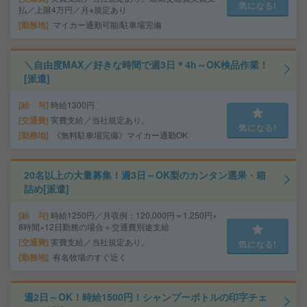
気になる!
払／上限4万円／月※規定あり
勤務地
マイカー通勤可能/駐車場完備
＼自由度MAX／好きな時間で週3日＊4h～OK検品作業！
[派遣]
給 与
時給1300円
交通費
実費支給／当社規定あり。
気になる!
勤務地
《無料駐車場完備》マイカー通勤OK
20名以上の大量募集！週3日～OK梨のカンタン選果・箱
詰め[派遣]
給 与
時給1250円／月収例：120,000円＝1,250円×
8時間×12日勤務の場合＋交通費別途支給
交通費
実費支給／当社規定あり。
気になる!
勤務地
有名牧場のすぐ近く
週2日～OK！時給1500円！シャンプーボトルの印字チェ