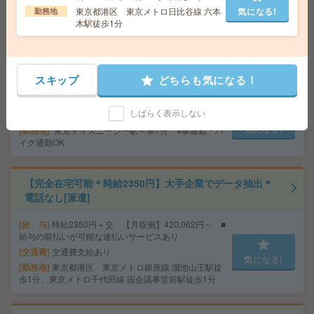
勤務地
東京都千代田区 東京メトロ半蔵門線 神保町
サービスあり
東京都港区 東京メトロ日比谷線 六本
気になる!
勤務地
駅徒歩3分
木駅徒歩1分
給与即払いOK！高時給！土日休み！フォークリフト作業
[派遣]
スキップ
どちらも気になる！
給 与
時給1600円
しばらく表示しない
交通費
交通費支給有り
気になる!
勤務地
東京ディズニーシー駅～車7分 ※車通勤・バ
イク通勤OK
【完全在宅可能＊時給2350円】大手企業でデータ抽出＊
電話なし[派遣]
給 与
時給2350円＋交 【月収例】420,062円～ ■
給与の前払いが可能な速払いサービスあり
交通費
交通費支給あり
気になる!
勤務地
東京都港区 東京メトロ銀座線 溜池山王駅徒
歩1分、東京メトロ千代田線 国会議事堂前駅徒歩1分