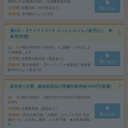
8時間×21日勤務の場合＋交通費別途支給
交通費
実費支給／当社規定あり。
気になる!
勤務地
赤羽駅からバス10分
週3日～【ティファニー】コンシェルジュ／販売なし 表
参道[派遣]
給 与
時給1500円～1600円 ※ご経験・スキルによ
り考慮致します
交通費
交通費全額支給（規定あり）
気になる!
勤務地
東京都港区 【ティファニー表参道】表参道
駅A2出口より徒歩1分
基本座り仕事、鍍金前部品の準備作業/時給1500円[派遣]
給 与
時給1500円 日額平均1万1250円/月額23万6
250円
交通費
交通費支給（規定あり）
気になる!
勤務地
JR京浜東北線「大森駅」よりバス15分 京浜
急行バス「京浜島二番地」バス停下車 ★自転車通勤
可