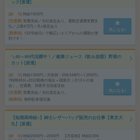
ック[派遣]
給 与
時給1500円
交通費
実費支給／当社規定あり。通勤交通費実費支
払／上限4万円／月※規定あり
気になる!
勤務地
122号線沿いで幅広いエリアからの通勤が便
利です！
＼40～60代活躍中！／健康ジュース《飲み放題》野菜の
カット[派遣]
給 与
時給1350円／月収例：259,548円＝1,350円×
7時間45分×20日勤務の場合＋残業代（月10ｈの場
合）、交通費、深夜手当別途支給
気になる!
交通費
実費支給／当社規定あり。
勤務地
無料駐車場完備
【短期高時給○】紳士レザーバッグ販売のお仕事【東京大
丸】[派遣]
給 与
時給2000円～2000円 【月収例】時給2,000