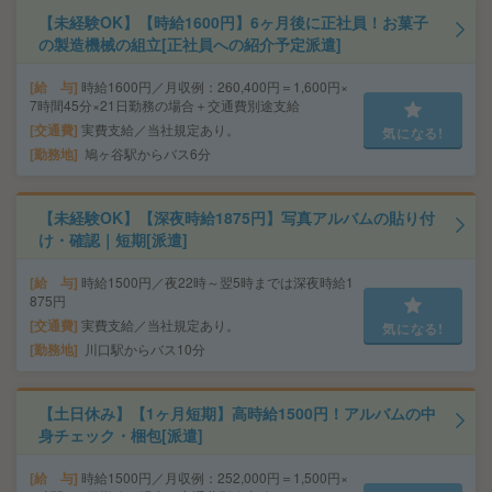
【未経験OK】【時給1600円】6ヶ月後に正社員！お菓子
の製造機械の組立[正社員への紹介予定派遣]
給 与
時給1600円／月収例：260,400円＝1,600円×
7時間45分×21日勤務の場合＋交通費別途支給
交通費
実費支給／当社規定あり。
気になる!
勤務地
鳩ヶ谷駅からバス6分
【未経験OK】【深夜時給1875円】写真アルバムの貼り付
け・確認｜短期[派遣]
給 与
時給1500円／夜22時～翌5時までは深夜時給1
875円
交通費
実費支給／当社規定あり。
気になる!
勤務地
川口駅からバス10分
【土日休み】【1ヶ月短期】高時給1500円！アルバムの中
身チェック・梱包[派遣]
給 与
時給1500円／月収例：252,000円＝1,500円×