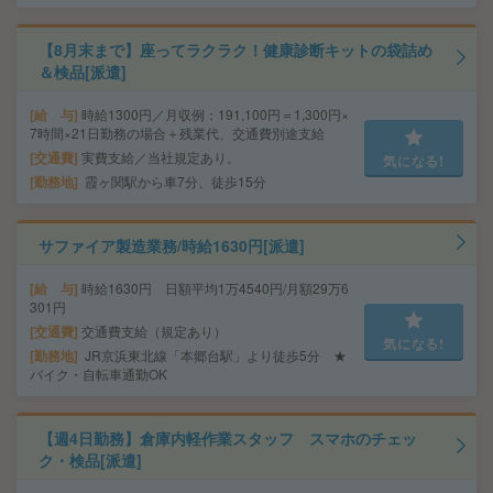
【8月末まで】座ってラクラク！健康診断キットの袋詰め
＆検品[派遣]
給 与
時給1300円／月収例：191,100円＝1,300円×
7時間×21日勤務の場合＋残業代、交通費別途支給
交通費
実費支給／当社規定あり。
気になる!
勤務地
霞ヶ関駅から車7分、徒歩15分
サファイア製造業務/時給1630円[派遣]
給 与
時給1630円 日額平均1万4540円/月額29万6
301円
交通費
交通費支給（規定あり）
気になる!
勤務地
JR京浜東北線「本郷台駅」より徒歩5分 ★
バイク・自転車通勤OK
【週4日勤務】倉庫内軽作業スタッフ スマホのチェッ
ク・検品[派遣]