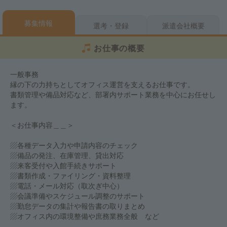
募集情報
選考・登録
派遣会社概要
お仕事の概要
一般事務
縁の下の力持ちとしてオフィス運営を支えるお仕事です。
書類管理や備品対応など、部署内サポート業務を中心にお任せし
ます。
＜お仕事内容＿＿＞
▨各種データ入力や申請内容のチェック
▨備品の発注、在庫管理、貸出対応
▨来客受付や入館手続きサポート
▨書類作成・ファイリング・資料整理
▨電話・メール対応（取次ぎ中心）
▨会議準備やスケジュール調整のサポート
▨勤怠データの集計や報告書の取りまとめ
▨オフィス内の環境整備や庶務業務全般 など