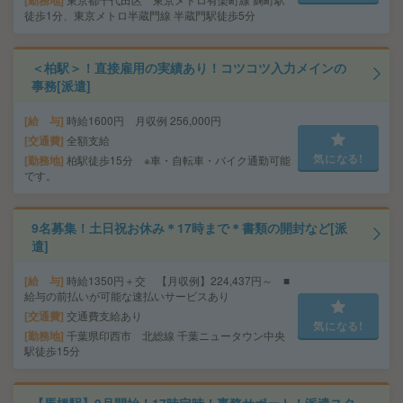
勤務地
徒歩1分、東京メトロ半蔵門線 半蔵門駅徒歩5分
＜柏駅＞！直接雇用の実績あり！コツコツ入力メインの
事務[派遣]
給 与
時給1600円 月収例 256,000円
交通費
全額支給
気になる!
勤務地
柏駅徒歩15分 ※車・自転車・バイク通勤可能
です。
9名募集！土日祝お休み＊17時まで＊書類の開封など[派
遣]
給 与
時給1350円＋交 【月収例】224,437円～ ■
給与の前払いが可能な速払いサービスあり
交通費
交通費支給あり
気になる!
勤務地
千葉県印西市 北総線 千葉ニュータウン中央
駅徒歩15分