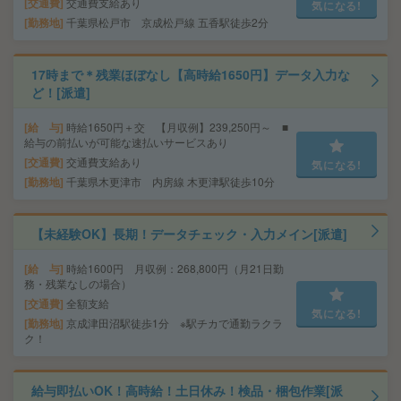
交通費
交通費支給あり
気になる!
勤務地
千葉県松戸市 京成松戸線 五香駅徒歩2分
17時まで＊残業ほぼなし【高時給1650円】データ入力な
ど！[派遣]
給 与
時給1650円＋交 【月収例】239,250円～ ■
給与の前払いが可能な速払いサービスあり
交通費
交通費支給あり
気になる!
勤務地
千葉県木更津市 内房線 木更津駅徒歩10分
【未経験OK】長期！データチェック・入力メイン[派遣]
給 与
時給1600円 月収例：268,800円（月21日勤
務・残業なしの場合）
交通費
全額支給
気になる!
勤務地
京成津田沼駅徒歩1分 ※駅チカで通勤ラクラ
ク！
給与即払いOK！高時給！土日休み！検品・梱包作業[派