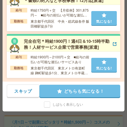
＊書類の封入など学校事務！12月迄[派遣]
気になる!
勤務地
久喜駅車10分（無料駐車場あり）
時給1750円＋交 【月収例】301,875
給与
円～ ■給与の前払いが可能な速払い
サービスあり
【在宅あり】16時台定時×残業なし！システム入力メイ
東京都千代田区 中央・総武線各停 飯
気になる!
勤務地
田橋駅徒歩7分
ン！[派遣]
給 与
時給1600円 月収例 250,560円
完全在宅＊時給1900円！週4日＆10-15時半勤
交通費
全額支給
務！人材サービス企業で営業事務[派遣]
気になる!
勤務地
本厚木駅徒歩17分 ※本厚木駅から1.4ｋｍ！
戸室エリア
時給1900円～2100円＋交 ■給与の前
給与
払いが可能な速払いサービスあり
東京都千代田区 東京メトロ有楽町
気になる!
勤務地
《単発1日OK！日払い可》＊DMのモクモクシール貼り
線 麹町駅徒歩1分、東京メトロ半蔵門
[派遣]
線 半蔵門駅徒歩5分
給 与
時給1,500円～1,875円
スキップ
どちらも気になる！
交通費
■ 交通費規定内支給 ※派遣先による
気になる!
勤務地
【千葉市中央区】千葉駅・京成千葉駅・蘇我
しばらく表示しない
駅・千葉中央駅・千葉みなと駅など勤務地多数！
〈月1日～で副業にピッタリ＊時給1,500円～〉コスメの