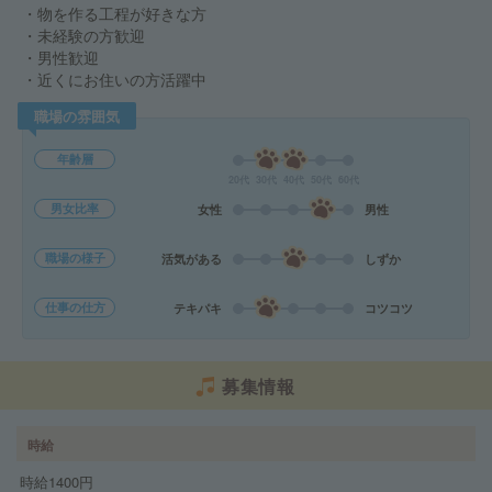
・物を作る工程が好きな方
・未経験の方歓迎
・男性歓迎
・近くにお住いの方活躍中
職場の雰囲気
年齢層
20代
30代
40代
50代
60代
男女比率
女性
男性
職場の様子
活気がある
しずか
仕事の仕方
テキパキ
コツコツ
募集情報
時給
時給1400円