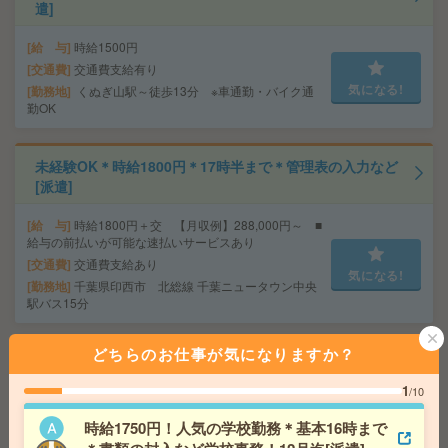
遣]
給 与
時給1500円
交通費
交通費支給有り
気になる!
勤務地
くぬぎ山駅～徒歩13分 ※車通勤・バイク通
勤OK
未経験OK＊時給1800円＊17時半まで＊管理表の入力など
[派遣]
給 与
時給1800円＋交 【月収例】288,000円～ ■
給与の前払いが可能な速払いサービスあり
交通費
交通費支給あり
気になる!
勤務地
千葉県印西市 北総線 千葉ニュータウン中央
駅バス15分
どちらのお仕事が気になりますか？
今から探す9月スタート×コツコツ入力メインのお仕事＠
久喜市[派遣]
1
/10
給 与
時給1400円 月収例 217,000円
時給1750円！人気の学校勤務＊基本16時まで
交通費
全額支給