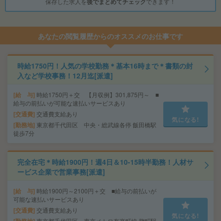
保存した求人を
後でまとめてチェック
できます！
あなたの閲覧履歴からのオススメのお仕事です
時給1750円！人気の学校勤務＊基本16時まで＊書類の封
入など学校事務！12月迄[派遣]
給 与
時給1750円＋交 【月収例】301,875円～ ■
給与の前払いが可能な速払いサービスあり
交通費
交通費支給あり
気になる!
勤務地
東京都千代田区 中央・総武線各停 飯田橋駅
徒歩7分
完全在宅＊時給1900円！週4日＆10-15時半勤務！人材サ
ービス企業で営業事務[派遣]
給 与
時給1900円～2100円＋交 ■給与の前払いが
可能な速払いサービスあり
交通費
交通費支給あり
気になる!
東京都千代田区 東京メトロ有楽町線 麹町駅