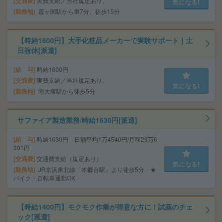
交通費
実費支給／当社規定あり。
気になる!
勤務地
霞ヶ関駅から車7分、徒歩15分
【時給1600円】大手化粧品メーカーで実験サポート｜土
日祝休[派遣]
給 与
時給1600円
交通費
実費支給／当社規定あり。
気になる!
勤務地
南大塚駅から徒歩5分
サファイア製造業務/時給1630円[派遣]
給 与
時給1630円 日額平均1万4540円/月額29万6
301円
交通費
交通費支給（規定あり）
気になる!
勤務地
JR京浜東北線「本郷台駅」より徒歩5分 ★
バイク・自転車通勤OK
【時給1400円】モクモク作業が得意な方に！試薬のチェ
ック[派遣]