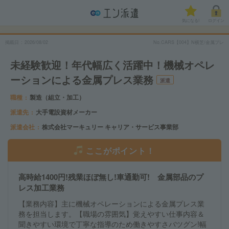
気になる!
ログイン
掲載日
2026/08/02
No.CARS【004】N横芝/金属プレ
未経験歓迎！年代幅広く活躍中！機械オペレ
ーションによる金属プレス業務
派遣
職種
製造（組立・加工）
派遣先
大手電設資材メーカー
派遣会社
株式会社マーキュリー キャリア・サービス事業部
ここがポイント！
高時給1400円!残業ほぼ無し!車通勤可! 金属部品のプ
レス加工業務
【業務内容】主に機械オペレーションによる金属プレス業
務を担当します。【職場の雰囲気】覚えやすい仕事内容＆
聞きやすい環境で丁寧な指導のため働きやすさバツグン!幅