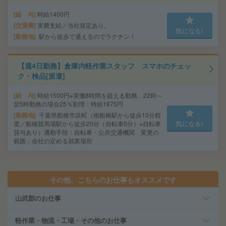
給 与
時給1400円
交通費
実費支給／当社規定あり。
気になる!
勤務地
駅から徒歩で通えるのでラクチン！
【週4日勤務】倉庫内軽作業スタッフ スマホのチェッ
ク・検品[派遣]
給 与
時給1500円※実働8時間を超える勤務、22時～
翌5時勤務の場合25％割増：時給1875円
勤務地
千葉県船橋市浜町（南船橋駅から徒歩10分程
度／船橋競馬場駅から徒歩20分（自転車5分）※自転車
気になる!
貸与あり）通勤手段：自転車・公共交通機関 変更の
範囲：会社の定める就業場所
その他、こちらのお仕事もオススメです
山武郡のお仕事
軽作業・物流・工場・その他のお仕事