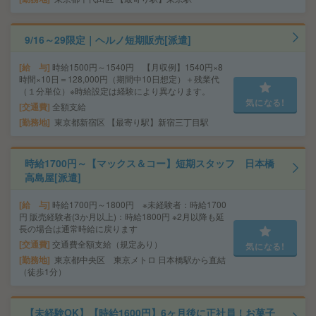
9/16～29限定｜ヘルノ短期販売[派遣]
給 与
時給1500円～1540円 【月収例】1540円×8
時間×10日＝128,000円（期間中10日想定）＋残業代
（１分単位）※時給設定は経験により異なります。
気になる!
交通費
全額支給
勤務地
東京都新宿区 【最寄り駅】新宿三丁目駅
時給1700円～【マックス＆コー】短期スタッフ 日本橋
高島屋[派遣]
給 与
時給1700円～1800円 ※未経験者：時給1700
円 販売経験者(3か月以上)：時給1800円 ※2月以降も延
長の場合は通常時給に戻ります
交通費
交通費全額支給（規定あり）
気になる!
勤務地
東京都中央区 東京メトロ 日本橋駅から直結
（徒歩1分）
【未経験OK】【時給1600円】6ヶ月後に正社員！お菓子