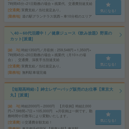
7時間45分×21日勤務の場合＋残業代、交通費別途支給
交通費
実費支給／当社規定あり。
気になる!
勤務地
道の駅グランテラス筑西～車10分程のエリア
＼40～60代活躍中！／健康ジュース《飲み放題》野菜の
カット[派遣]
給 与
時給1350円／月収例：259,548円＝1,350円×
7時間45分×20日勤務の場合＋残業代（月10ｈの場
合）、交通費、深夜手当別途支給
気になる!
交通費
実費支給／当社規定あり。
勤務地
無料駐車場完備
【短期高時給○】紳士レザーバッグ販売のお仕事【東京大
丸】[派遣]
給 与
時給2000円～2000円 【月収例】時給2,000
円×7.5時間×7日＝105,000円 ※月収例は一例です。勤
務時間や日数等により変動いたします。
気になる!
交通費
☆交通費全額支給！
勤務地
東京都千代田区 【最寄り駅】東京駅