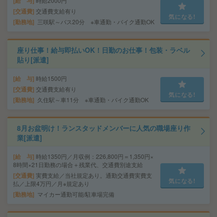
給 与
時給2000円
交通費
交通費支給有り
気になる!
勤務地
三咲駅～バス20分 ※車通勤・バイク通勤OK
座り仕事！給与即払いOK！日勤のお仕事！包装・ラベル
貼り[派遣]
給 与
時給1500円
交通費
交通費支給有り
気になる!
勤務地
久住駅～車11分 ※車通勤・バイク通勤OK
8月お盆明け！ランスタッドメンバーに人気の職場座り作
業[派遣]
給 与
時給1350円／月収例：226,800円＝1,350円×
8時間×21日勤務の場合＋残業代、交通費別途支給
交通費
実費支給／当社規定あり。通勤交通費実費支
気になる!
払／上限4万円／月※規定あり
勤務地
マイカー通勤可能/駐車場完備