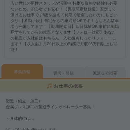
広い世代の男性スタッフが活躍中!特別な資格や経験も必要
ないため、初心者でも安心！【長期間勤務歓迎】安定して
働けるお仕事です!腰を据えて長期で活躍したい方にもピッ
タリ!【通勤手段】自宅からの車通勤OKです！もちろん駐車
場も完備してます！【勤務開始日】即日就業OK!事前に職場
見学をしてからの就業となります【フォロー対応】あなた
の担当が入社前はもちろん、入社後もしっかりフォローし
ます！【収入面】月20日以上の勤務で月収23万円以上も可
能！
募集情報
選考・登録
派遣会社概要
お仕事の概要
製造（組立・加工）
金属プレス加工の製造ラインオペレーター募集！
・具体的には…
[1]→[2]→[3]の順になります。