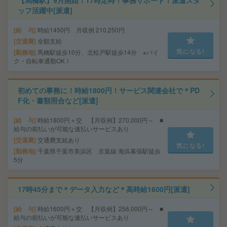
【馬橋駅】9月開始！17時定時！事務サポート！派遣スタ
ッフ活躍中[派遣]
給 与
時給1450円 月収例 210,250円
交通費
全額支給
気になる!
勤務地
馬橋駅徒歩10分、北松戸駅徒歩14分 ※バイ
ク・自転車通勤OK！
初めての事務に！時給1800円！サービス関連会社で＊PD
F化・書類照合など[派遣]
給 与
時給1800円＋交 【月収例】270,000円～ ■
給与の前払いが可能な速払いサービスあり
交通費
交通費支給あり
気になる!
勤務地
千葉県千葉市美浜区 京葉線 海浜幕張駅徒歩
5分
17時45分まで＊データ入力など＊高時給1600円[派遣]
給 与
時給1600円＋交 【月収例】256,000円～ ■
給与の前払いが可能な速払いサービスあり