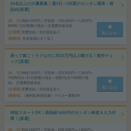
20名以上の大量募集！週3日～OK梨のカンタン選果・箱
詰め[派遣]
給 与
時給1250円／月収例：120,000円＝1,250円×
8時間×12日勤務の場合＋交通費別途支給
交通費
実費支給／当社規定あり。
気になる!
勤務地
有名牧場のすぐ近く
座って稼ご！ラクなのに月22万円以上稼げる！動作チェ
ック[派遣]
給 与
時給1300円／月収例：225,550円＝1,300円×
7時間40分×21日勤務の場合＋残業代(月10時間の場
合)、交通費別途支給
気になる!
交通費
実費支給／当社規定あり。
勤務地
《無料駐車場完備》マイカー通勤OK
時短スタートOK！高時給1650円のカンタン検査＆入力作
業！[派遣]
給 与
時給1650円／月収例：268,538円＝1,650円×