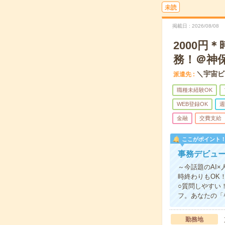
未読
掲載日
2026/08/08
2000円
務！＠神
＼宇宙ビ
派遣先
職種未経験OK
WEB登録OK
週
金融
交費支給
ここがポイント
事務デビュー
～今話題のAI×
時終わりもOK
○質問しやすい
フ。あなたの「
勤務地