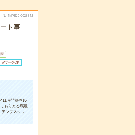
No.TMPE26-0628842
ポート事
活躍
・WワークOK
11時開始や16
えてもらえる環境
なテンプスタッ