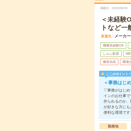
掲載日
2026/08/08
＜未経験
トなど一
メーカー
派遣先
職種未経験OK
しゅふ歓迎
WE
服装自由
職場
ここがポイント
＜事務はじ
▽事務がはじめ
インのお仕事で
作られるのか、
が好きな方にも
便利な環境です
勤務地