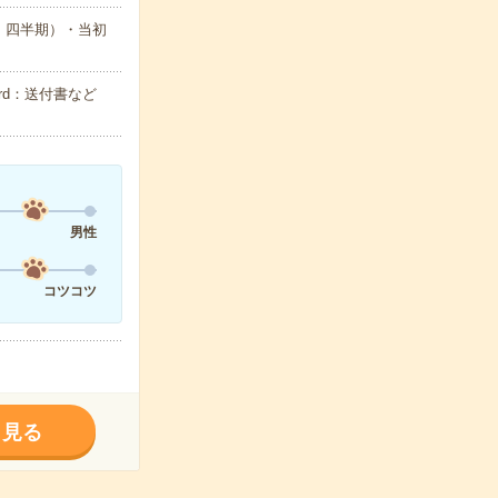
・四半期）・当初
rd：送付書など
男性
コツコツ
く見る