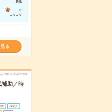
男性
コツコツ
く見る
No.CSCHsHTte0826ISA
代補助／時
祝休
残業少