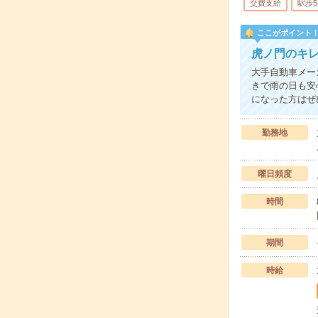
交費支給
駅歩
ここがポイント
虎ノ門のキ
大手自動車メー
きで雨の日も安
になった方はぜ
勤務地
曜日頻度
時間
期間
時給