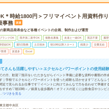
OK＊時給1800円＞フリマイベント用資料作
般事務
派遣
の新商品発表会など各種イベントの企画、制作および運営
ブランクOK
既卒第二新卒OK
複数名募集
友達と一緒OK
英語不要
履歴
B登録OK
週5日勤務
土日祝休
朝10時以降スタート
残業少
交費支給
が禁煙
派遣多
Excel
！
めてさんも活躍しやすい＞エクセルとパワーポイントの使用経験
ての方、歓迎▽指示をいただきながらイベント準備に必要な資料や書類の作
す｜学校でエクセルとパワーポイントを使った経験も活かせます▽どんなふ
間近で見られるお仕事です▽イベントに向けてみんなで力を合わせて準備す
おすすめ▽朝10時～／銀座も徒歩圏内！オフィスの近くには飲食店やコンビ
…
つづきを見る
東京都中央区