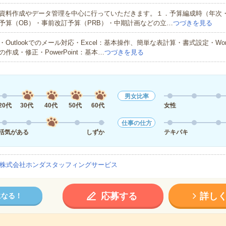
資料作成やデータ管理を中心に行っていただきます。１．予算編成時（年次
予算（OB）・事前改訂予算（PRB）・中期計画などの立…
つづきを見る
・Outlookでのメール対応・Excel：基本操作、簡単な表計算・書式設定・Wo
の作成・修正・PowerPoint：基本…
つづきを見る
男女比率
20代
30代
40代
50代
60代
女性
仕事の仕方
活気がある
しずか
テキパキ
株式会社ホンダスタッフィングサービス
応募する
詳し
になる！