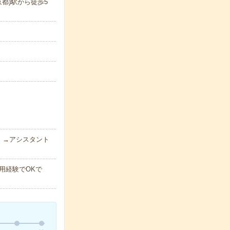
都)駅から徒歩5
）→アシスタント
用経験でOKで