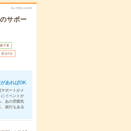
No.PBB124468
りのサポー
書不要
駅歩5分
があればOK
成サポートがメ
うにイベントが
る、あの雰囲気
ニ、銀行もある