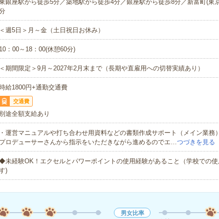
東銀座駅から徒歩5分／築地駅から徒歩4分／銀座駅から徒歩8分／新富町(東京
分
＜週5日＞月～金（土日祝日お休み）
10：00～18：00(休憩60分)
＜期間限定＞9月～2027年2月末まで（長期や直雇用への切替実績あり）
時給1800円+通勤交通費
交通費
別途全額支給あり
・運営マニュアルや打ち合わせ用資料などの書類作成サポート（メイン業務
プロデューサーさんから指示をいただきながら進めるのでエ…
つづきを見る
◆未経験OK！エクセルとパワーポイントの使用経験があること（学校での使
す)
男女比率