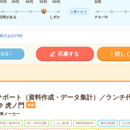
20代
30代
40代
50代
60代
女性
仕事の仕方
活気がある
しずか
テキパキ
株式会社PBB
応募する
詳し
になる！
サポート（資料作成・データ集計）／ランチ
＠ 虎ノ門
派遣
車メーカー
卒第二新卒OK
40～50代活躍
しゅふ歓迎
WEB登録OK
週5日勤務
土日