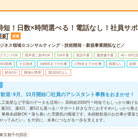
＊時短！日数×時間選べる！電話なし！社員サ
保町
派遣
ジネス領域☆コンサルティング・技術開発・新規事業開拓など／
ブランクOK
既卒第二新卒OK
OA不要
英語不要
履歴書不要
40～50代
4日勤務
土日祝休
16時前までの仕事
17時前までの仕事
残業なし
副業
駅歩5分
職場が禁煙
電話対応なし
！
歓迎↑9月、10月開始〇社員のアシスタント事務をおまかせ！
人工衛星など宇宙のデータを活用○～ 高時給2000円＊時短でもしっかり稼げる○
！週3日、週4日、週5日も選べる↑↑サポート好きな方におすすめ○しっかり教
！事務未経験OK＊落ち着いた雰囲気の職場です。未経験歓迎のお仕事が豊富
やってみたい」を大切に、未来につながる一歩を支えます。
東京都千代田区