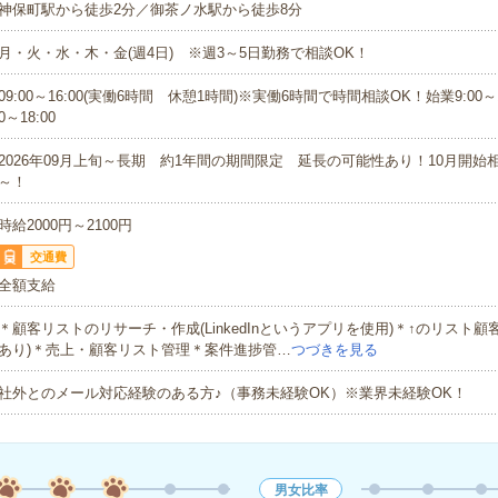
神保町駅から徒歩2分／御茶ノ水駅から徒歩8分
月・火・水・木・金(週4日) ※週3～5日勤務で相談OK！
09:00～16:00(実働6時間 休憩1時間)※実働6時間で時間相談OK！始業9:00～11
0～18:00
2026年09月上旬～長期 約1年間の期間限定 延長の可能性あり！10月開始
～！
時給2000円～2100円
交通費
全額支給
＊顧客リストのリサーチ・作成(LinkedInというアプリを使用)＊↑のリスト顧客
あり)＊売上・顧客リスト管理＊案件進捗管…
つづきを見る
社外とのメール対応経験のある方♪（事務未経験OK）※業界未経験OK！
男女比率