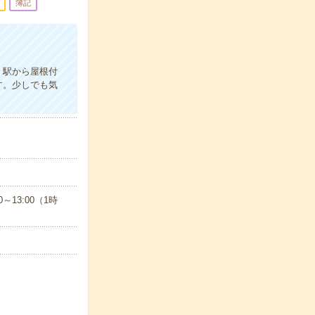
簿記
。駅から屋根付
す。少しでも気
～13:00（1時