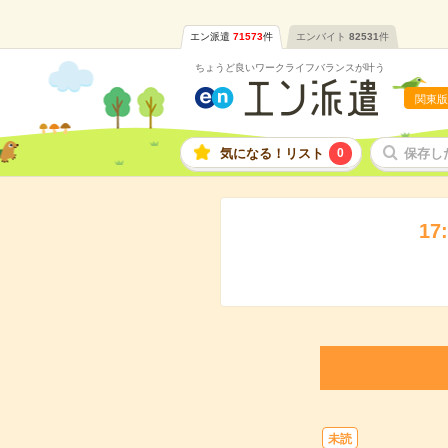
エン派遣
71573
件
エンバイト
82531
件
ちょうど良いワークライフバランスが叶う
関東版
気になる！リスト
0
保存し
1
未読