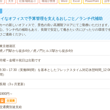
5分
大手
社食/補助あり
職場が禁煙
Word
Excel
PowerPoint
語学
！
レイなオフィスで予算管理を支えるおしごと／ランチ代補助
カーの新しいオフィスで、景色の良い高層階フロアにてご勤務いただけます
心。ランチ代の補助もあり、長期で安定して働きたい方にぴったりの環境で
ひご連絡ください。
東京都港区
虎ノ門駅から徒歩4分／虎ノ門ヒルズ駅から徒歩4分
月曜～金曜※祝日は出勤です
8:30～17:30（実働8時間）を基本としたフレックスタイム対応休憩時間_12:00
間）
長期（3ヶ月更新）
1900円～
交通費
交通費別途支給