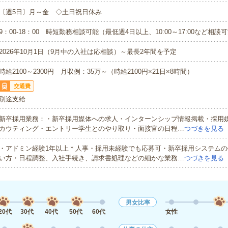
〔週5日〕月～金 ◇土日祝日休み
9：00-18：00 時短勤務相談可能（最低週4日以上、10:00～17:00など相談
2026年10月1日（9月中の入社は応相談）～最長2年間を予定
時給2100～2300円 月収例：35万～（時給2100円×21日×8時間）
交通費
別途支給
新卒採用業務：・新卒採用媒体への求人・インターンシップ情報掲載・採用
カウティング・エントリー学生とのやり取り・面接官の日程…
つづきを見る
・アドミン経験1年以上＊人事・採用未経験でも応募可・新卒採用システムの
い方・日程調整、入社手続き、請求書処理などの細かな業務…
つづきを見る
男女比率
20代
30代
40代
50代
60代
女性