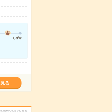
しずか
く見る
No.TEMPGT26-0623531