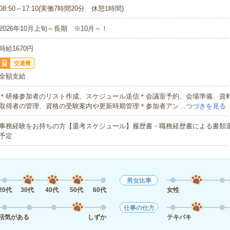
08:50～17:10(実働7時間20分 休憩1時間)
2026年10月上旬～長期 ※10月～！
時給1670円
交通費
全額支給
＊研修参加者のリスト作成、スケジュール送信＊会議室予約、会場準備、資
取得者の管理、資格の受験案内や更新時期管理＊参加者アン…
つづきを見る
事務経験をお持ちの方【選考スケジュール】履歴書・職務経歴書による書類選
予定
男女比率
20代
30代
40代
50代
60代
女性
仕事の仕方
活気がある
しずか
テキパキ