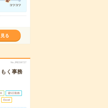
コツコツ
く見る
No.JRES9727
くもく事務
OK
週5日勤務
Excel