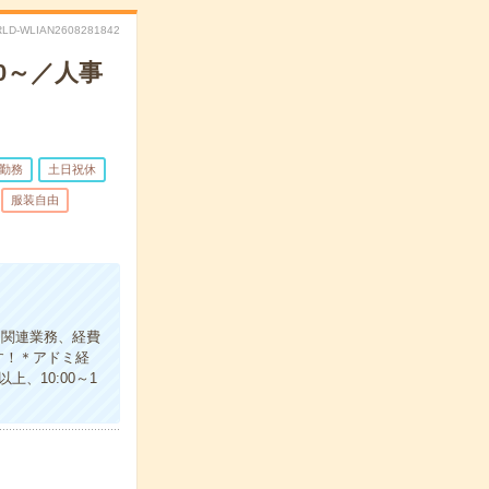
LD-WLIAN2608281842
0～／人事
日勤務
土日祝休
服装自由
ト関連業務、経費
す！＊アドミ経
、10:00～1