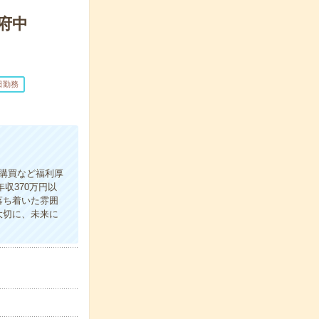
府中
日勤務
購買など福利厚
収370万円以
落ち着いた雰囲
大切に、未来に