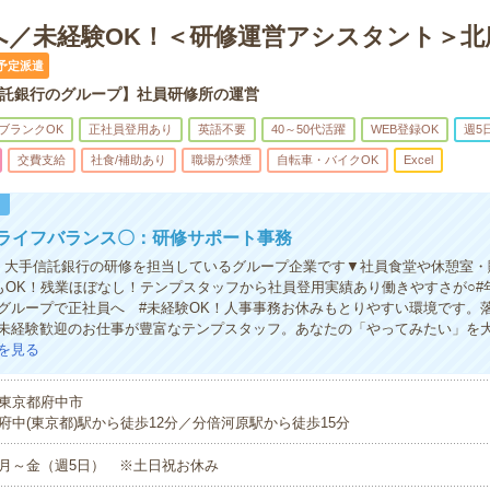
へ／未経験OK！＜研修運営アシスタント＞北
予定派遣
託銀行のグループ】社員研修所の運営
ブランクOK
正社員登用あり
英語不要
40～50代活躍
WEB登録OK
週5
交費支給
社食/補助あり
職場が禁煙
自転車・バイクOK
Excel
！
クライフバランス〇：研修サポート事務
！大手信託銀行の研修を担当しているグループ企業です▼社員食堂や休憩室・
もOK！残業ほぼなし！テンプスタッフから社員登用実績あり働きやすさが○#年
グループで正社員へ #未経験OK！人事事務お休みもとりやすい環境です。
未経験歓迎のお仕事が豊富なテンプスタッフ。あなたの「やってみたい」を
を見る
東京都府中市
府中(東京都)駅から徒歩12分／分倍河原駅から徒歩15分
月～金（週5日） ※土日祝お休み