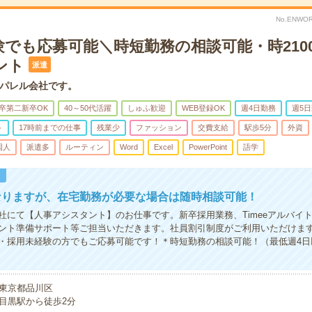
No.ENWOR
験でも応募可能＼時短勤務の相談可能・時210
ント
派遣
パレル会社です。
卒第二新卒OK
40～50代活躍
しゅふ歓迎
WEB登録OK
週4日勤務
週5
ト
17時前までの仕事
残業少
ファッション
交費支給
駅歩5分
外資
国人
派遣多
ルーティン
Word
Excel
PowerPoint
語学
！
なりますが、在宅勤務が必要な場合は随時相談可能！
社にて【人事アシスタント】のお仕事です。新卒採用業務、Timeeアルバイ
ント準備サポート等ご担当いただきます。社員割引制度がご利用いただけま
・採用未経験の方でもご応募可能です！＊時短勤務の相談可能！（最低週4日以上
東京都品川区
目黒駅から徒歩2分