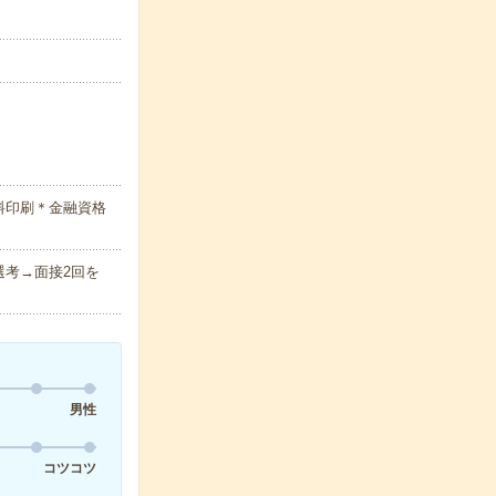
料印刷＊金融資格
考→面接2回を
男性
コツコツ