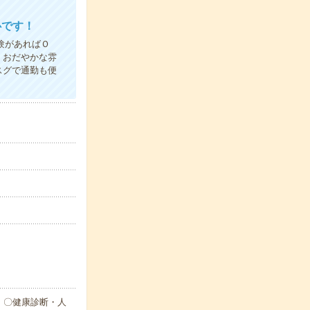
心です！
験があればＯ
 おだやかな雰
スグで通勤も便
 〇健康診断・人