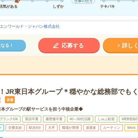
仕事の仕方
活気がある
しずか
テキパキ
エンワールド・ジャパン株式会社
応募する
詳し
になる！
K！JR東日本グループ＊穏やかな総務部でも
！
派遣
日本グループの駅サービスを担う中核企業◆
ブランクOK
英語不要
履歴書不要
40～50代活躍
しゅふ歓迎
WEB登録
少
交費支給
駅歩5分
大手
職場が禁煙
派遣多
ルーティン
Word