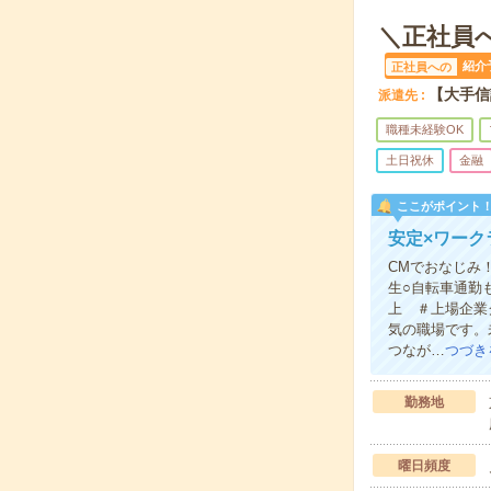
＼正社員
紹介
正社員への
【大手信
派遣先
職種未経験OK
土日祝休
金融
ここがポイント
安定×ワー
CMでおなじみ
生○自転車通勤
上 ＃上場企業
気の職場です。
つなが…
つづき
勤務地
曜日頻度