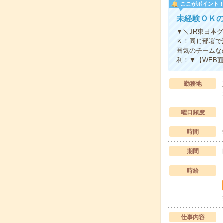
ここがポイント
未経験ＯＫ
▼＼JR東日本
Ｋ！同じ部署で
囲気のチームな
利！▼【WEB
勤務地
曜日頻度
時間
期間
時給
仕事内容