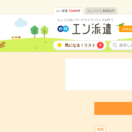
エン派遣
71454
件
エンバイト
82531
件
ちょうど良いワークライフバランスが叶う
関東版
気になる！リスト
0
保存し
未読