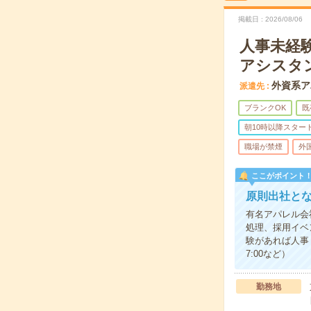
掲載日
2026/08/06
人事未経
アシスタ
外資系ア
派遣先
ブランクOK
既
朝10時以降スター
職場が禁煙
外
ここがポイント
原則出社と
有名アパレル会
処理、採用イベ
験があれば人事
7:00など）
勤務地