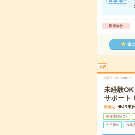
職場の様子
派遣会社
気
未読
掲載日
2026/08/06
未経験O
サポート
◆JR東
派遣先
職種未経験OK
土日祝休
残業