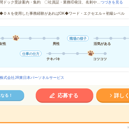
間ドック受診案内・集約 〇社員証・業務ID発注、名刺や…
つづきを見る
◆ＯＡを使用した事務経験があればOK◆ワード・エクセエル＝初級レベル
職場の様子
女性
男性
活気がある
仕事の仕方
テキパキ
コツコツ
株式会社JR東日本パーソネルサービス
応募する
詳し
になる！