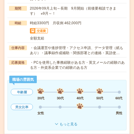
2026年09月上旬～長期 9月開始（前後要相談できま
期間
す） ※9月～！
時給3300円 月収例 462,000円
時給
交通費
全額支給
・会議運営や進捗管理・アクセス申請、データ管理（紙も
仕事内容
あり）・議事録作成補助・関係部署との連絡・英語使…
・PCを使用した事務経験がある方・英文メールの経験のあ
応募資格
る方・外資系企業での経験のある方
職場の雰囲気
年齢層
20代
30代
40代
50代
60代
男女比率
女性
男性
もっと見る