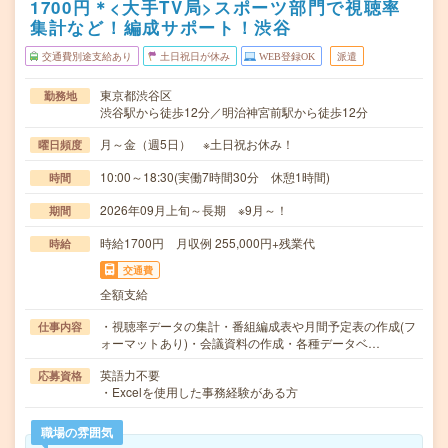
1700円＊<大手TV局>スポーツ部門で視聴率
集計など！編成サポート！渋谷
交通費別途支給あり
土日祝日が休み
WEB登録OK
派遣
東京都渋谷区
勤務地
渋谷駅から徒歩12分／明治神宮前駅から徒歩12分
月～金（週5日） ※土日祝お休み！
曜日頻度
10:00～18:30(実働7時間30分 休憩1時間)
時間
2026年09月上旬～長期 ※9月～！
期間
時給1700円 月収例 255,000円+残業代
時給
交通費
全額支給
・視聴率データの集計・番組編成表や月間予定表の作成(フ
仕事内容
ォーマットあり)・会議資料の作成・各種データベ…
英語力不要
応募資格
・Excelを使用した事務経験がある方
職場の雰囲気