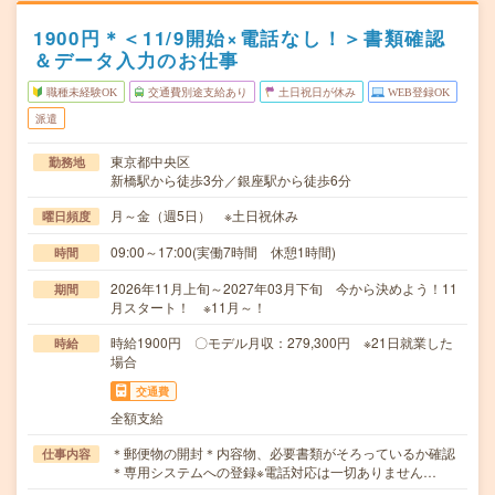
1900円＊＜11/9開始×電話なし！＞書類確認
＆データ入力のお仕事
職種未経験OK
交通費別途支給あり
土日祝日が休み
WEB登録OK
派遣
東京都中央区
勤務地
新橋駅から徒歩3分／銀座駅から徒歩6分
月～金（週5日） ※土日祝休み
曜日頻度
09:00～17:00(実働7時間 休憩1時間)
時間
2026年11月上旬～2027年03月下旬 今から決めよう！11
期間
月スタート！ ※11月～！
時給1900円 〇モデル月収：279,300円 ※21日就業した
時給
場合
交通費
全額支給
＊郵便物の開封＊内容物、必要書類がそろっているか確認
仕事内容
＊専用システムへの登録※電話対応は一切ありません…