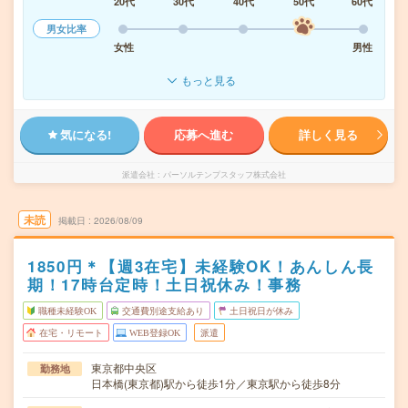
20代
30代
40代
50代
60代
男女比率
女性
男性
もっと見る
気になる!
応募へ進む
詳しく見る
派遣会社
パーソルテンプスタッフ株式会社
未読
掲載日
2026/08/09
1850円＊【週3在宅】未経験OK！あんしん長
期！17時台定時！土日祝休み！事務
職種未経験OK
交通費別途支給あり
土日祝日が休み
在宅・リモート
WEB登録OK
派遣
東京都中央区
勤務地
日本橋(東京都)駅から徒歩1分／東京駅から徒歩8分