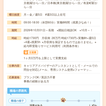
京都)駅から---分／日本橋(東京都)駅から---分／有楽町駅か
ら---分
月～金／週5日 #週3日以上在宅
曜日頻度
09:00-18:00（休憩60分）実働8時間（残業少なめ！）
時間
2026年10月01日～長期 ※開始日相談OK ※10月～！
期間
時給1730円 月収例 28万円 時給1730円×実働8h×週5日
時給
×4週+残業5h ※月収例を保証するものではありません。※
給与即受取りサービス利用可（利用条件有）
交通費
1ヶ月3万円を上限として実費支給
キャリアアドバイザーのアシスタントとして・メールでの
仕事内容
問合せ対応(メール、専用システム使用※フォーマッ…
ブランクOK / 英語力不要
応募資格
事務の経験がある方
職場の雰囲気
職場の様子
活気がある
しずか