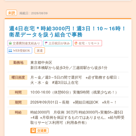
未読
掲載日
2026/08/09
週4日在宅＊時給3000円！週3日！10～16時！
衛星データを扱う組合で事務
交通費別途支給あり
土日祝日が休み
在宅・リモート
WEB登録OK
派遣
東京都中央区
勤務地
新日本橋駅から徒歩3分／三越前駅から徒歩1分
月～金／週3～5日の間で選択可 ※必ず勤務する曜日：
曜日頻度
火・水・金 #週3日以上在宅
10:00-16:00（休憩60分）実働5時間（残業少なめ！）
時間
2026年09月01日～長期 ※開始日相談OK ※9月～！
期間
時給3000円 月収例 30万円 時給3000円×実働5h×週5日
時給
×4週 ※月収例を保証するものではありません。※給与即受
取りサービス利用可（利用条件有）
交通費