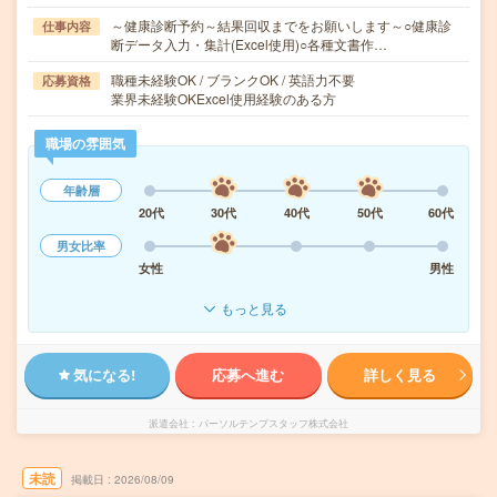
～健康診断予約～結果回収までをお願いします～○健康診
仕事内容
断データ入力・集計(Excel使用)○各種文書作…
職種未経験OK / ブランクOK / 英語力不要
応募資格
業界未経験OKExcel使用経験のある方
職場の雰囲気
年齢層
20代
30代
40代
50代
60代
男女比率
女性
男性
もっと見る
気になる!
応募へ進む
詳しく見る
派遣会社
パーソルテンプスタッフ株式会社
未読
掲載日
2026/08/09