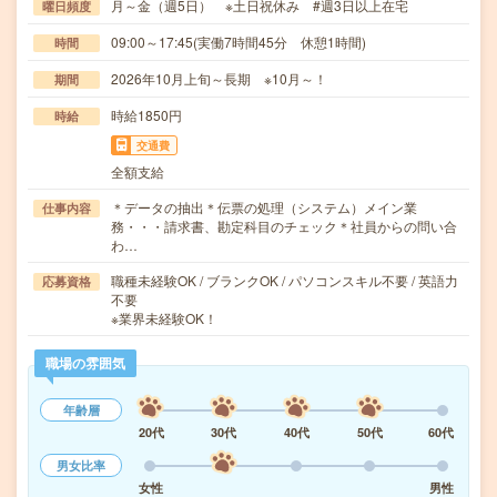
月～金（週5日） ※土日祝休み #週3日以上在宅
曜日頻度
09:00～17:45(実働7時間45分 休憩1時間)
時間
2026年10月上旬～長期 ※10月～！
期間
時給1850円
時給
交通費
全額支給
＊データの抽出＊伝票の処理（システム）メイン業
仕事内容
務・・・請求書、勘定科目のチェック＊社員からの問い合
わ…
職種未経験OK / ブランクOK / パソコンスキル不要 / 英語力
応募資格
不要
※業界未経験OK！
職場の雰囲気
年齢層
20代
30代
40代
50代
60代
男女比率
女性
男性