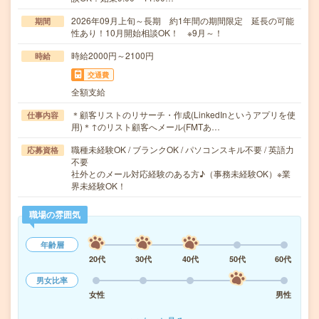
2026年09月上旬～長期 約1年間の期間限定 延長の可能
期間
性あり！10月開始相談OK！ ※9月～！
時給2000円～2100円
時給
交通費
全額支給
＊顧客リストのリサーチ・作成(LinkedInというアプリを使
仕事内容
用)＊↑のリスト顧客へメール(FMTあ…
職種未経験OK / ブランクOK / パソコンスキル不要 / 英語力
応募資格
不要
社外とのメール対応経験のある方♪（事務未経験OK）※業
界未経験OK！
職場の雰囲気
年齢層
20代
30代
40代
50代
60代
男女比率
女性
男性