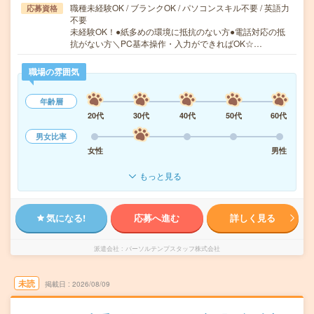
職種未経験OK / ブランクOK / パソコンスキル不要 / 英語力
応募資格
不要
未経験OK！●紙多めの環境に抵抗のない方●電話対応の抵
抗がない方＼PC基本操作・入力ができればOK☆…
職場の雰囲気
年齢層
20代
30代
40代
50代
60代
男女比率
女性
男性
もっと見る
気になる!
応募へ進む
詳しく見る
派遣会社
パーソルテンプスタッフ株式会社
未読
掲載日
2026/08/09