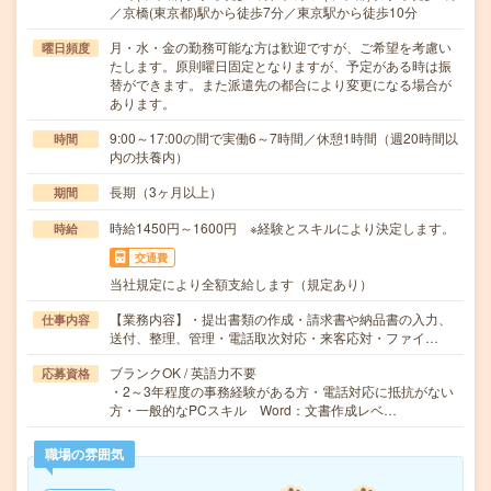
／京橋(東京都)駅から徒歩7分／東京駅から徒歩10分
月・水・金の勤務可能な方は歓迎ですが、ご希望を考慮い
曜日頻度
たします。原則曜日固定となりますが、予定がある時は振
替ができます。また派遣先の都合により変更になる場合が
あります。
9:00～17:00の間で実働6～7時間／休憩1時間（週20時間以
時間
内の扶養内）
長期（3ヶ月以上）
期間
時給1450円～1600円 ※経験とスキルにより決定します。
時給
交通費
当社規定により全額支給します（規定あり）
【業務内容】・提出書類の作成・請求書や納品書の入力、
仕事内容
送付、整理、管理・電話取次対応・来客応対・ファイ…
ブランクOK / 英語力不要
応募資格
・2～3年程度の事務経験がある方・電話対応に抵抗がない
方・一般的なPCスキル Word：文書作成レベ…
職場の雰囲気