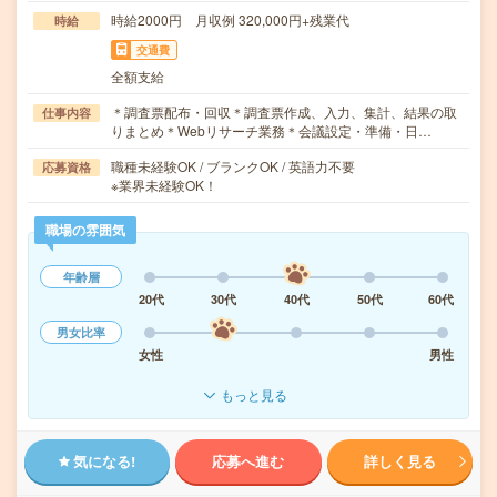
時給2000円 月収例 320,000円+残業代
時給
交通費
全額支給
＊調査票配布・回収＊調査票作成、入力、集計、結果の取
仕事内容
りまとめ＊Webリサーチ業務＊会議設定・準備・日…
職種未経験OK / ブランクOK / 英語力不要
応募資格
※業界未経験OK！
職場の雰囲気
年齢層
20代
30代
40代
50代
60代
男女比率
女性
男性
もっと見る
気になる!
応募へ進む
詳しく見る