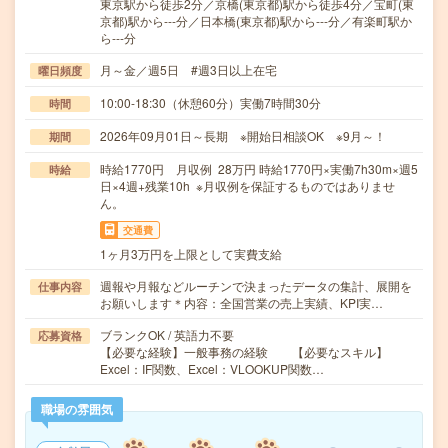
東京駅から徒歩2分／京橋(東京都)駅から徒歩4分／宝町(東
京都)駅から---分／日本橋(東京都)駅から---分／有楽町駅か
ら---分
月～金／週5日 #週3日以上在宅
曜日頻度
10:00-18:30（休憩60分）実働7時間30分
時間
2026年09月01日～長期 ※開始日相談OK ※9月～！
期間
時給1770円 月収例 28万円 時給1770円×実働7h30m×週5
時給
日×4週+残業10h ※月収例を保証するものではありませ
ん。
交通費
1ヶ月3万円を上限として実費支給
週報や月報などルーチンで決まったデータの集計、展開を
仕事内容
お願いします＊内容：全国営業の売上実績、KPI実…
ブランクOK / 英語力不要
応募資格
【必要な経験】一般事務の経験 【必要なスキル】
Excel：IF関数、Excel：VLOOKUP関数…
職場の雰囲気