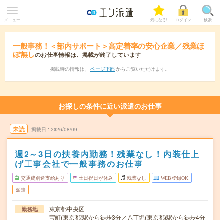
メニュー
気になる!
ログイン
検索
一般事務！＜部内サポート＞高定着率の安心企業／残業ほ
ぼ無し
のお仕事情報は、掲載が終了しています
掲載時の情報は、
ページ下部
からご覧いただけます。
お探しの条件に近い派遣のお仕事
未読
掲載日
2026/08/09
週2～3日の扶養内勤務！残業なし！内装仕上
げ工事会社で一般事務のお仕事
交通費別途支給あり
土日祝日が休み
残業なし
WEB登録OK
派遣
東京都中央区
勤務地
宝町(東京都)駅から徒歩3分／八丁堀(東京都)駅から徒歩4分