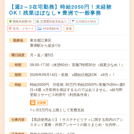
【週2～3在宅勤務】時給2050円！未経験
OK！残業ほぼなし▼豊洲で一般事務
職種未経験OK
交通費別途支給あり
土日祝日が休み
在宅・リモート
WEB登録OK
派遣
東京都江東区
勤務地
豊洲駅から徒歩1分
月～金／週5日
曜日頻度
09:00-17:30（休憩60分）実働7時間30分（残業少なめ！）
時間
2026年09月14日～長期 ※開始日相談OK ※9月～！
期間
時給2050円 月収例 30万円 時給2050円×実働7h30m×週5
時給
日×4週 ※月収例を保証するものではありません。※給与即
受取りサービス利用可（利用条件有）
交通費
1ヶ月3万円を上限として実費支給
【英語使用あり】！サステナビリティに関する部内のアシ
仕事内容
スタント業務・外部アンケートの取りまとめ・社内申…
職種未経験OK / ブランクOK