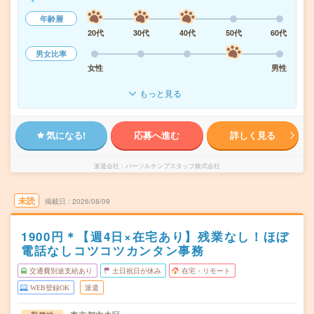
年齢層
20代
30代
40代
50代
60代
男女比率
女性
男性
もっと見る
気になる!
応募へ進む
詳しく見る
派遣会社
パーソルテンプスタッフ株式会社
未読
掲載日
2026/08/09
1900円＊【週4日×在宅あり】残業なし！ほぼ
電話なしコツコツカンタン事務
交通費別途支給あり
土日祝日が休み
在宅・リモート
WEB登録OK
派遣