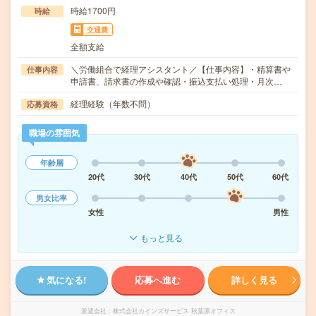
時給1700円
時給
交通費
全額支給
＼労働組合で経理アシスタント／【仕事内容】・精算書や
仕事内容
申請書、請求書の作成や確認・振込支払い処理・月次…
経理経験（年数不問）
応募資格
職場の雰囲気
年齢層
20代
30代
40代
50代
60代
男女比率
女性
男性
もっと見る
気になる!
応募へ進む
詳しく見る
派遣会社
株式会社カインズサービス 秋葉原オフィス