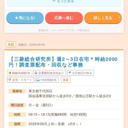
もっと見る
気になる!
応募へ進む
詳しく見る
派遣会社
パーソルテンプスタッフ株式会社
未読
掲載日
2026/08/09
【三菱総合研究所】週2～3日在宅＊時給2000
円！調査票配布・回収など事務
職種未経験OK
交通費別途支給あり
土日祝日が休み
在宅・リモート
WEB登録OK
派遣
東京都千代田区
勤務地
国会議事堂前駅から徒歩5分／溜池山王駅から徒歩2分
月～金（週5日）
曜日頻度
09:15～18:15(実働8時間 休憩1時間)
時間
2026年09月上旬～長期 ※9月～！
期間