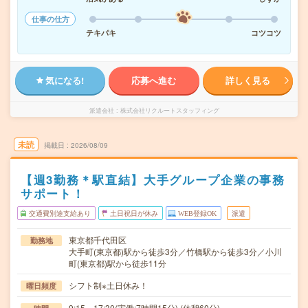
仕事の仕方
テキパキ
コツコツ
気になる!
応募へ進む
詳しく見る
派遣会社
株式会社リクルートスタッフィング
未読
掲載日
2026/08/09
【週3勤務＊駅直結】大手グループ企業の事務
サポート！
交通費別途支給あり
土日祝日が休み
WEB登録OK
派遣
東京都千代田区
勤務地
大手町(東京都)駅から徒歩3分／竹橋駅から徒歩3分／小川
町(東京都)駅から徒歩11分
シフト制※土日休み！
曜日頻度
9:15～17:30(実働:7時間15分) (休憩60分)