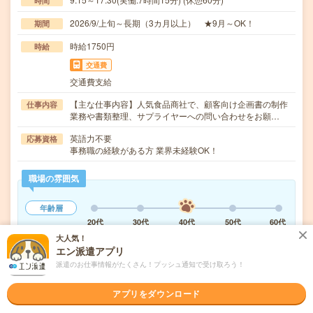
時間
2026/9/上旬～長期（3カ月以上） ★9月～OK！
期間
時給1750円
時給
交通費
交通費支給
【主な仕事内容】人気食品商社で、顧客向け企画書の制作
仕事内容
業務や書類整理、サプライヤーへの問い合わせをお願…
英語力不要
応募資格
事務職の経験がある方 業界未経験OK！
職場の雰囲気
年齢層
20代
30代
40代
50代
60代
大人気！
仕事の仕方
エン派遣アプリ
テキパキ
コツコツ
派遣のお仕事情報がたくさん！プッシュ通知で受け取ろう！
アプリをダウンロード
気になる!
応募へ進む
詳しく見る