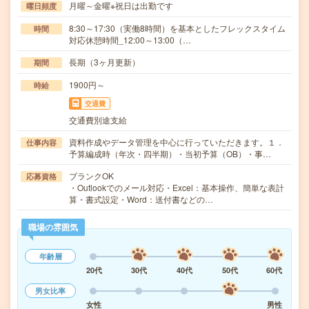
月曜～金曜※祝日は出勤です
曜日頻度
8:30～17:30（実働8時間）を基本としたフレックスタイム
時間
対応休憩時間_12:00～13:00（…
長期（3ヶ月更新）
期間
1900円～
時給
交通費
交通費別途支給
資料作成やデータ管理を中心に行っていただきます。１．
仕事内容
予算編成時（年次・四半期）・当初予算（OB）・事…
ブランクOK
応募資格
・Outlookでのメール対応・Excel：基本操作、簡単な表計
算・書式設定・Word：送付書などの…
職場の雰囲気
年齢層
20代
30代
40代
50代
60代
男女比率
女性
男性