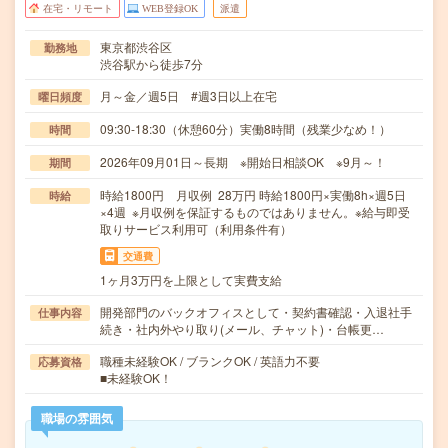
在宅・リモート
WEB登録OK
派遣
東京都渋谷区
勤務地
渋谷駅から徒歩7分
月～金／週5日 #週3日以上在宅
曜日頻度
09:30-18:30（休憩60分）実働8時間（残業少なめ！）
時間
2026年09月01日～長期 ※開始日相談OK ※9月～！
期間
時給1800円 月収例 28万円 時給1800円×実働8h×週5日
時給
×4週 ※月収例を保証するものではありません。※給与即受
取りサービス利用可（利用条件有）
交通費
1ヶ月3万円を上限として実費支給
開発部門のバックオフィスとして・契約書確認・入退社手
仕事内容
続き・社内外やり取り(メール、チャット)・台帳更…
職種未経験OK / ブランクOK / 英語力不要
応募資格
■未経験OK！
職場の雰囲気