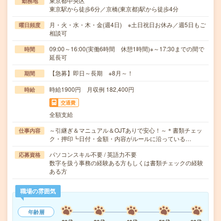
東京都中央区
勤務地
東京駅から徒歩6分／京橋(東京都)駅から徒歩4分
月・火・水・木・金(週4日) ※土日祝日お休み／週5日もご
曜日頻度
相談可
09:00～16:00(実働6時間 休憩1時間)※～17:30までの間で
時間
延長可
【急募】即日～長期 ※8月～！
期間
時給1900円 月収例 182,400円
時給
交通費
全額支給
～引継ぎ＆マニュアル＆OJTありで安心！～＊書類チェッ
仕事内容
ク・押印┗日付・金額・内容がルールに沿っている…
パソコンスキル不要 / 英語力不要
応募資格
数字を扱う事務の経験ある方もしくは書類チェックの経験
ある方
職場の雰囲気
年齢層