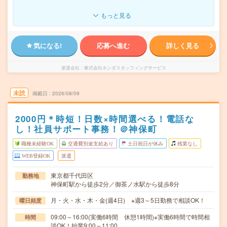
もっと見る
気になる!
応募へ進む
詳しく見る
派遣会社
株式会社ホンダスタッフィングサービス
未読
掲載日
2026/08/09
2000円＊時短！日数×時間選べる！電話な
し！社員サポート事務！＠神保町
職種未経験OK
交通費別途支給あり
土日祝日が休み
残業なし
WEB登録OK
派遣
東京都千代田区
勤務地
神保町駅から徒歩2分／御茶ノ水駅から徒歩8分
月・火・水・木・金(週4日) ※週3～5日勤務で相談OK！
曜日頻度
09:00～16:00(実働6時間 休憩1時間)※実働6時間で時間相
時間
談OK！始業9:00～11:00…