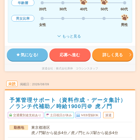
年齢層
20代
30代
40代
50代
60代
男女比率
女性
男性
もっと見る
気になる!
応募へ進む
詳しく見る
派遣会社
株式会社庚伸 コウシンスタッフ
未読
掲載日
2026/08/09
予算管理サポート（資料作成・データ集計）
／ランチ代補助／時給1900円＠ 虎ノ門
交通費別途支給あり
土日祝日が休み
WEB登録OK
派遣
東京都港区
勤務地
虎ノ門駅から徒歩4分／虎ノ門ヒルズ駅から徒歩4分