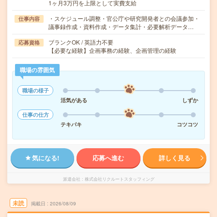
1ヶ月3万円を上限として実費支給
・スケジュール調整・官公庁や研究開発者との会議参加・
仕事内容
議事録作成・資料作成・データ集計・必要解析データ…
ブランクOK / 英語力不要
応募資格
【必要な経験】企画事務の経験、企画管理の経験
職場の雰囲気
職場の様子
活気がある
しずか
仕事の仕方
テキパキ
コツコツ
気になる!
応募へ進む
詳しく見る
派遣会社
株式会社リクルートスタッフィング
未読
掲載日
2026/08/09