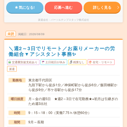
気になる!
応募へ進む
詳しく見る
派遣会社
パーソルテンプスタッフ株式会社
未読
掲載日
2026/08/09
＼週2～3日でリモート／お薬りメーカーの労
働組合▼アシスタント事務✨
交通費別途支給あり
土日祝日が休み
残業なし
在宅・リモート
派遣
東京都千代田区
勤務地
九段下駅から徒歩1分／神保町駅から徒歩6分／飯田橋駅か
ら徒歩9分／市ケ谷駅から徒歩17分
月～金の週5日 ★週2～3日で在宅勤務★※初月は引継ぎの
曜日頻度
ため週3出社
9：15～18：00（実働7.75ｈ/休憩60分）
時間
9月～長期
期間