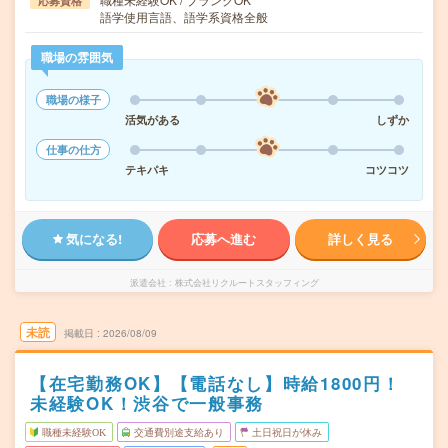
応募資格
語学使用言語、語学系資格全般
職場の雰囲気
職場の様子
活気がある
しずか
仕事の仕方
テキパキ
コツコツ
気になる!
応募へ進む
詳しく見る
派遣会社
株式会社リクルートスタッフィング
未読
掲載日
2026/08/09
【在宅勤務OK】【電話なし】時給1800円！
未経験OK！渋谷で一般事務
職種未経験OK
交通費別途支給あり
土日祝日が休み