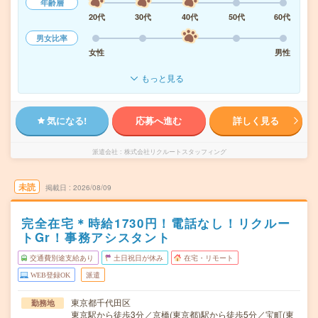
年齢層
20代
30代
40代
50代
60代
男女比率
女性
男性
もっと見る
気になる!
応募へ進む
詳しく見る
派遣会社
株式会社リクルートスタッフィング
未読
掲載日
2026/08/09
完全在宅＊時給1730円！電話なし！リクルー
トGr！事務アシスタント
交通費別途支給あり
土日祝日が休み
在宅・リモート
WEB登録OK
派遣
東京都千代田区
勤務地
東京駅から徒歩3分／京橋(東京都)駅から徒歩5分／宝町(東