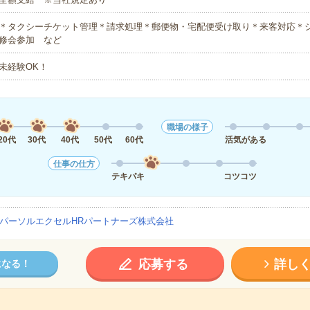
＊タクシーチケット管理＊請求処理＊郵便物・宅配便受け取り＊来客対応＊
修会参加 など
未経験OK！
職場の様子
20代
30代
40代
50代
60代
活気がある
仕事の仕方
テキパキ
コツコツ
パーソルエクセルHRパートナーズ株式会社
応募する
詳し
になる！