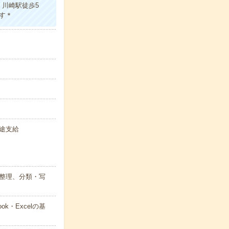
川崎駅徒歩5
す＊
別途支給
、整理、分類・写
・Excelの基