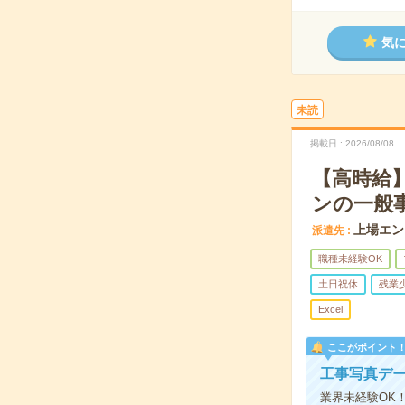
気
未読
掲載日
2026/08/08
【高時給
ンの一般
上場エン
派遣先
職種未経験OK
土日祝休
残業
Excel
ここがポイント
工事写真デ
業界未経験OK