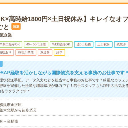
K×高時給1800円×土日祝休み】キレイなオ
ごと
派遣
流企業
卒第二新卒OK
40～50代活躍
WEB登録OK
週5日勤務
土日祝休
残業少
/補助あり
職場が禁煙
派遣多
語学
！
SAP経験を活かしながら国際物流を支える事務のお仕事です
理や発送手配、データ入力などを担当する事務のお仕事です＊綺麗なカフェ
憩室を完備した快適な職場環境が魅力です！若手スタッフも活躍中の活気あ
勤もラクラクです＊
横浜市金沢区
並木北駅から徒歩15分
月～金勤務