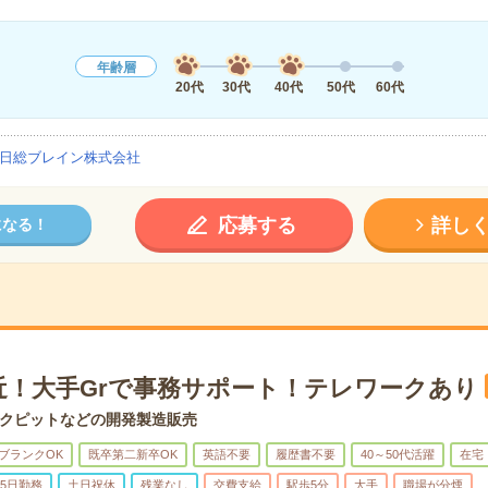
年齢層
20代
30代
40代
50代
60代
日総ブレイン株式会社
応募する
詳し
になる！
近！大手Grで事務サポート！テレワークあり
クピットなどの開発製造販売
ブランクOK
既卒第二新卒OK
英語不要
履歴書不要
40～50代活躍
在宅
5日勤務
土日祝休
残業なし
交費支給
駅歩5分
大手
職場が分煙