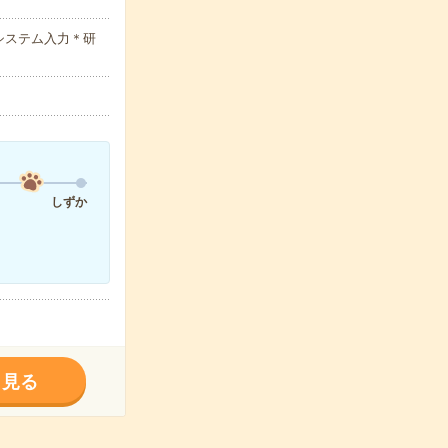
システム入力＊研
しずか
く見る