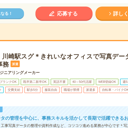
応募する
詳し
になる！
】川崎駅スグ＊きれいなオフィスで写真デー
事務
派遣
ジニアリングメーカー
ブランクOK
既卒第二新卒OK
英語不要
40～50代活躍
WEB登録OK
週
少
交費支給
駅歩5分
服装自由
職場が禁煙
派遣多
自転車・バイクO
！
ータの管理を中心に、事務スキルを活かして長期で活躍できる
！工事写真データの整理や資料作成など、コツコツ進める業務が中心です＊写