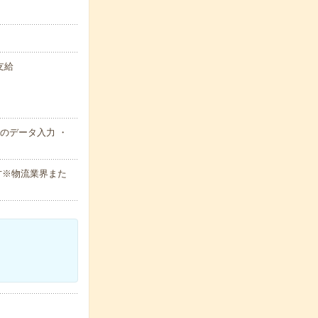
支給
のデータ入力 ・
方※物流業界また