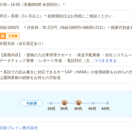
9:00～18:00（実働8時間 休憩60分）＊
即日～長期（3ヶ月以上）＊就業開始日はお気軽にご相談ください
時給1800円 ＊月収例：30.2万円（時給1800円×8時間×21日）＊残業代別途
交通費
全額支給（会社規定あり）
【業務内容】・貨物の入出庫管理サポート ・発送手配業務 ・自社システムへ
データチェック業務 ・レポート作成 ・電話対応（主…
つづきを見る
＊英語での読み書きに対応できる方＊SAP（HANA）の使用経験をお持ちの
は通関業務の経験をお持ちの方歓迎
年齢層
20代
30代
40代
50代
60代
日総ブレイン株式会社