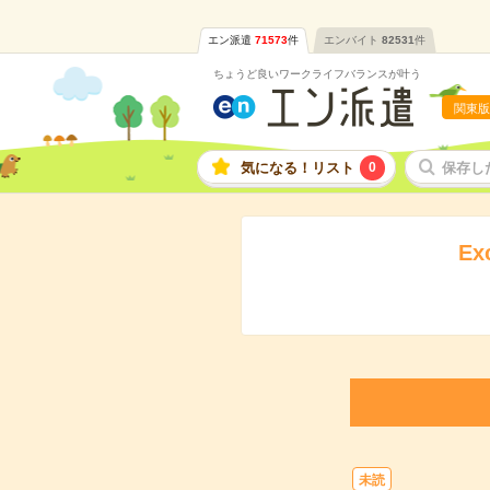
エン派遣
71573
件
エンバイト
82531
件
ちょうど良いワークライフバランスが叶う
関東版
気になる！リスト
0
保存し
E
未読