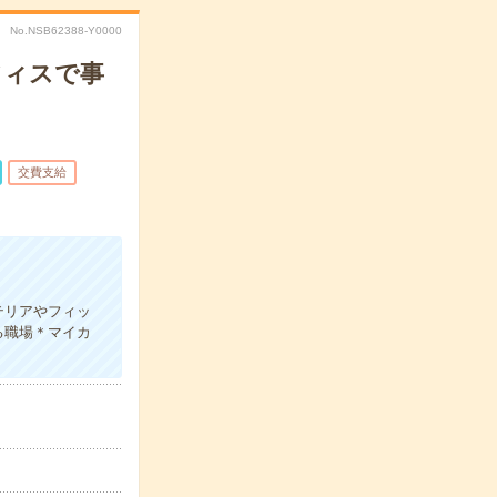
No.NSB62388-Y0000
フィスで事
交費支給
＊
テリアやフィッ
る職場＊マイカ