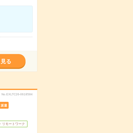
く見る
No.EXLTC26-0618584
派遣
・リモートワーク