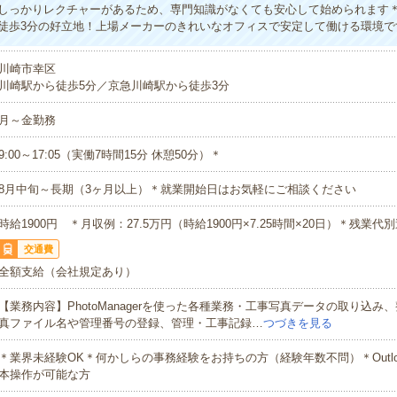
しっかりレクチャーがあるため、専門知識がなくても安心して始められます＊
徒歩3分の好立地！上場メーカーのきれいなオフィスで安定して働ける環境で
川崎市幸区
川崎駅から徒歩5分／京急川崎駅から徒歩3分
月～金勤務
9:00～17:05（実働7時間15分 休憩50分）＊
8月中旬～長期（3ヶ月以上）＊就業開始日はお気軽にご相談ください
時給1900円 ＊月収例：27.5万円（時給1900円×7.25時間×20日）＊残業代
交通費
全額支給（会社規定あり）
【業務内容】PhotoManagerを使った各種業務・工事写真データの取り込み
真ファイル名や管理番号の登録、管理・工事記録…
つづきを見る
＊業界未経験OK＊何かしらの事務経験をお持ちの方（経験年数不問）＊Outlook
本操作が可能な方