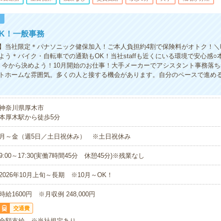
！
K！一般事務
】当社限定＊パナソニック健保加入！ご本人負担約4割で保険料がオトク！＼時
よう＊バイク・自転車での通勤もOK！当社staffも近くにいる環境で安心感○
＊今から決めよう！10月開始のお仕事！大手メーカーでアシスタント事務落
トホームな雰囲気。多くの人と接する機会があります。自分のペースで進め
神奈川県厚木市
本厚木駅から徒歩5分
月～金（週5日／土日祝休み） ※土日祝休み
9:00～17:30(実働7時間45分 休憩45分)※残業なし
2026年10月上旬～長期 ※10月～OK！
時給1600円 ※月収例 248,000円
交通費
全額支給 ※当社規定あり