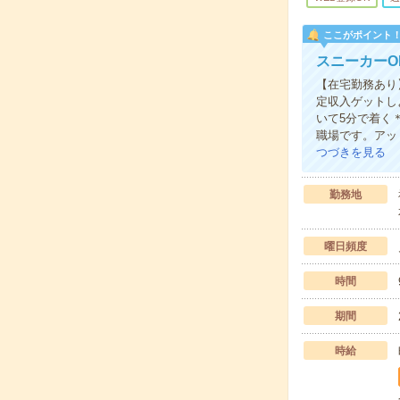
ここがポイント
スニーカーO
【在宅勤務あり
定収入ゲットし
いて5分で着く
職場です。アッ
つづきを見る
勤務地
曜日頻度
時間
期間
時給