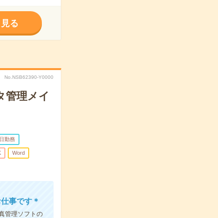
く見る
No.NSB62390-Y0000
タ管理メイ
5日勤務
K
Word
お仕事です＊
真管理ソフトの