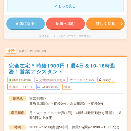
もっと見る
気になる!
応募へ進む
詳しく見る
派遣会社
パーソルテンプスタッフ株式会社
未読
掲載日
2026/08/09
完全在宅＊時給1900円！週4日＆10-16時勤
務！営業アシスタント
職種未経験OK
交通費別途支給あり
土日祝日が休み
残業なし
在宅・リモート
WEB登録OK
派遣
東京都港区
勤務地
赤坂見附駅から徒歩5分／永田町駅から徒歩5分
月・火・水・木・金(週4日) ※週5×4時間勤務も可能！ #
曜日頻度
週3日以上在宅
10:00～16:00(実働5時間 休憩1時間)※10:00～15:00など
時間