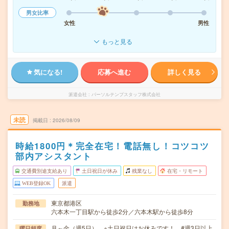
男女比率
女性
男性
もっと見る
気になる!
応募へ進む
詳しく見る
派遣会社
パーソルテンプスタッフ株式会社
未読
掲載日
2026/08/09
時給1800円＊完全在宅！電話無し！コツコツ
部内アシスタント
交通費別途支給あり
土日祝日が休み
残業なし
在宅・リモート
WEB登録OK
派遣
東京都港区
勤務地
六本木一丁目駅から徒歩2分／六本木駅から徒歩8分
月～金（週5日） ※土日祝日はお休みです！ #週3日以上
曜日頻度