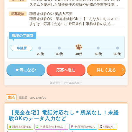
ステムを使用した研修案件の登録や研修の事前事後課…
職種未経験OK / 英語力不要
応募資格
職種未経験OK！業界未経験OK！【こんな方におススメ！
まずはご応募ください／歓迎条件】事務経験のある…
職場の雰囲気
年齢層
20代
30代
40代
50代
60代
気になる!
応募へ進む
詳しく見る
派遣会社
アデコ株式会社
未読
掲載日
2026/08/09
【完全在宅】電話対応なし＊残業なし！未経
験OKのデータ入力など
職種未経験OK
交通費別途支給あり
土日祝日が休み
残業なし