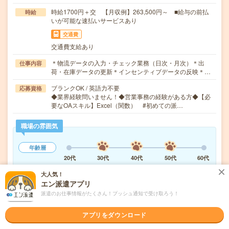
時給1700円＋交 【月収例】263,500円～ ■給与の前払
時給
いが可能な速払いサービスあり
交通費
交通費支給あり
＊物流データの入力・チェック業務（日次・月次）＊出
仕事内容
荷・在庫データの更新＊インセンティブデータの反映＊…
ブランクOK / 英語力不要
応募資格
◆業界経験問いません！◆営業事務の経験がある方◆【必
要なOAスキル】Excel（関数） #初めての派…
職場の雰囲気
年齢層
20代
30代
40代
50代
60代
男女比率
大人気！
エン派遣アプリ
女性
男性
派遣のお仕事情報がたくさん！プッシュ通知で受け取ろう！
もっと見る
アプリをダウンロード