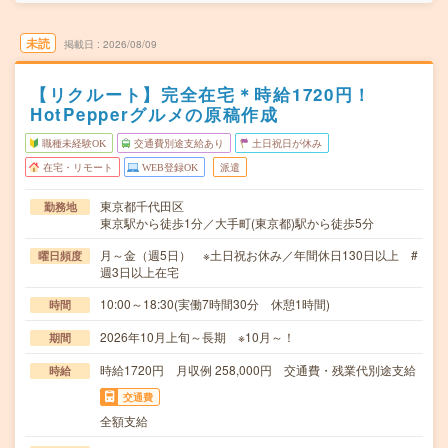
未読
掲載日
2026/08/09
【リクルート】完全在宅＊時給1720円！
HotPepperグルメの原稿作成
職種未経験OK
交通費別途支給あり
土日祝日が休み
在宅・リモート
WEB登録OK
派遣
東京都千代田区
勤務地
東京駅から徒歩1分／大手町(東京都)駅から徒歩5分
月～金（週5日） ※土日祝お休み／年間休日130日以上 #
曜日頻度
週3日以上在宅
10:00～18:30(実働7時間30分 休憩1時間)
時間
2026年10月上旬～長期 ※10月～！
期間
時給1720円 月収例 258,000円 交通費・残業代別途支給
時給
交通費
全額支給