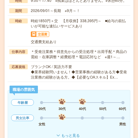
9:00～17:40 ※残業はほとんどありません。※休憩60分。
時間
2026/09/01～長期 ※9月～！
期間
時給1850円＋交 【月収例】338,395円～ ■給与の前払
時給
いが可能な速払いサービスあり
交通費
交通費支給あり
＊受発注業務＊得意先からの受注処理＊出荷手配＊商品の
仕事内容
需給・在庫調整＊経費処理＊電話応対など ※週1～…
ブランクOK / 英語力不要
応募資格
◆業界経験問いません！◆営業事務の経験がある方◆受発
注業務の経験がある方。◆【必要なOAスキル】Ex…
職場の雰囲気
年齢層
20代
30代
40代
50代
60代
男女比率
女性
男性
もっと見る