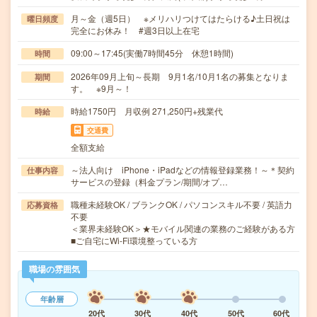
月～金（週5日） ※メリハリつけてはたらける♪土日祝は
曜日頻度
完全にお休み！ #週3日以上在宅
09:00～17:45(実働7時間45分 休憩1時間)
時間
2026年09月上旬～長期 9月1名/10月1名の募集となりま
期間
す。 ※9月～！
時給1750円 月収例 271,250円+残業代
時給
交通費
全額支給
～法人向け iPhone・iPadなどの情報登録業務！～＊契約
仕事内容
サービスの登録（料金プラン/期間/オプ…
職種未経験OK / ブランクOK / パソコンスキル不要 / 英語力
応募資格
不要
＜業界未経験OK＞★モバイル関連の業務のご経験がある方
■ご自宅にWi-Fi環境整っている方
職場の雰囲気
年齢層
20代
30代
40代
50代
60代