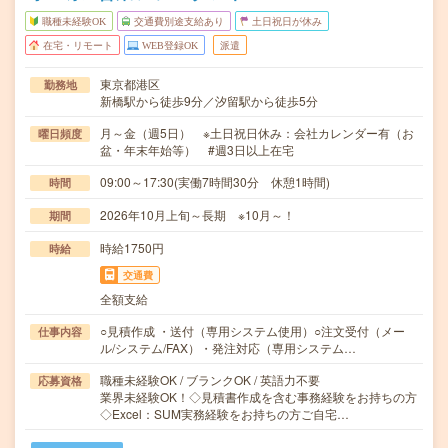
職種未経験OK
交通費別途支給あり
土日祝日が休み
在宅・リモート
WEB登録OK
派遣
東京都港区
勤務地
新橋駅から徒歩9分／汐留駅から徒歩5分
月～金（週5日） ※土日祝日休み：会社カレンダー有（お
曜日頻度
盆・年末年始等） #週3日以上在宅
09:00～17:30(実働7時間30分 休憩1時間)
時間
2026年10月上旬～長期 ※10月～！
期間
時給1750円
時給
交通費
全額支給
○見積作成 ・送付（専用システム使用）○注文受付（メー
仕事内容
ル/システム/FAX）・発注対応（専用システム…
職種未経験OK / ブランクOK / 英語力不要
応募資格
業界未経験OK！◇見積書作成を含む事務経験をお持ちの方
◇Excel：SUM実務経験をお持ちの方ご自宅…