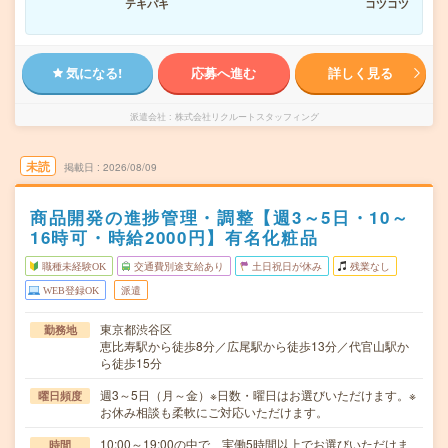
テキパキ
コツコツ
気になる!
応募へ進む
詳しく見る
派遣会社
株式会社リクルートスタッフィング
未読
掲載日
2026/08/09
商品開発の進捗管理・調整【週3～5日・10～
16時可・時給2000円】有名化粧品
職種未経験OK
交通費別途支給あり
土日祝日が休み
残業なし
WEB登録OK
派遣
東京都渋谷区
勤務地
恵比寿駅から徒歩8分／広尾駅から徒歩13分／代官山駅か
ら徒歩15分
週3～5日（月～金）※日数・曜日はお選びいただけます。※
曜日頻度
お休み相談も柔軟にご対応いただけます。
10:00～19:00の中で、実働5時間以上でお選びいただけま
時間