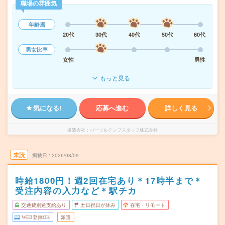
職場の雰囲気
年齢層
20代
30代
40代
50代
60代
男女比率
女性
男性
もっと見る
気になる!
応募へ進む
詳しく見る
派遣会社
パーソルテンプスタッフ株式会社
未読
掲載日
2026/08/09
時給1800円！週2回在宅あり＊17時半まで＊
受注内容の入力など＊駅チカ
交通費別途支給あり
土日祝日が休み
在宅・リモート
WEB登録OK
派遣