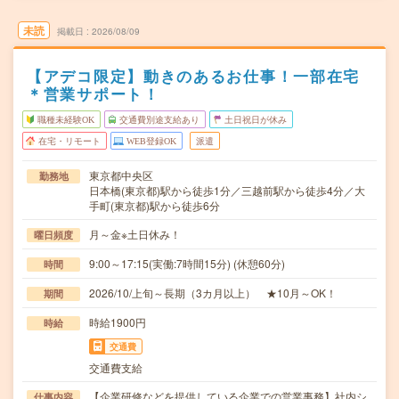
未読
掲載日
2026/08/09
【アデコ限定】動きのあるお仕事！一部在宅
＊営業サポート！
職種未経験OK
交通費別途支給あり
土日祝日が休み
在宅・リモート
WEB登録OK
派遣
東京都中央区
勤務地
日本橋(東京都)駅から徒歩1分／三越前駅から徒歩4分／大
手町(東京都)駅から徒歩6分
月～金※土日休み！
曜日頻度
9:00～17:15(実働:7時間15分) (休憩60分)
時間
2026/10/上旬～長期（3カ月以上） ★10月～OK！
期間
時給1900円
時給
交通費
交通費支給
【企業研修などを提供している企業での営業事務】社内シ
仕事内容