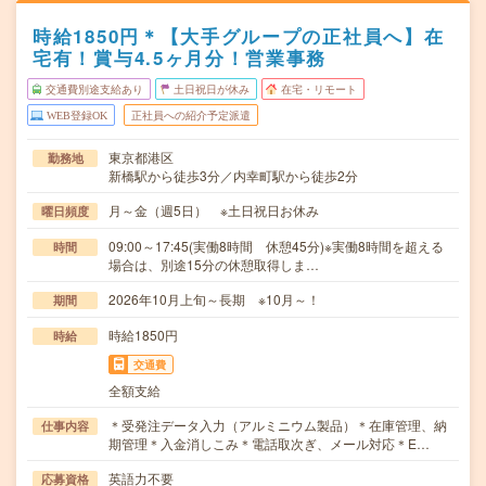
時給1850円＊【大手グループの正社員へ】在
宅有！賞与4.5ヶ月分！営業事務
交通費別途支給あり
土日祝日が休み
在宅・リモート
WEB登録OK
正社員への紹介予定派遣
東京都港区
勤務地
新橋駅から徒歩3分／内幸町駅から徒歩2分
月～金（週5日） ※土日祝日お休み
曜日頻度
09:00～17:45(実働8時間 休憩45分)※実働8時間を超える
時間
場合は、別途15分の休憩取得しま…
2026年10月上旬～長期 ※10月～！
期間
時給1850円
時給
交通費
全額支給
＊受発注データ入力（アルミニウム製品）＊在庫管理、納
仕事内容
期管理＊入金消しこみ＊電話取次ぎ、メール対応＊E…
英語力不要
応募資格