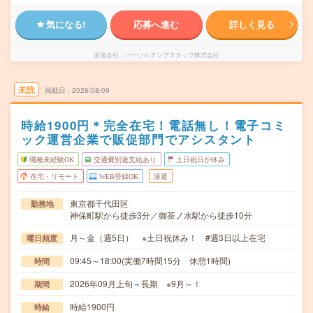
気になる!
応募へ進む
詳しく見る
派遣会社
パーソルテンプスタッフ株式会社
未読
掲載日
2026/08/09
時給1900円＊完全在宅！電話無し！電子コミ
ック運営企業で販促部門でアシスタント
職種未経験OK
交通費別途支給あり
土日祝日が休み
在宅・リモート
WEB登録OK
派遣
東京都千代田区
勤務地
神保町駅から徒歩3分／御茶ノ水駅から徒歩10分
月～金（週5日） ※土日祝休み！ #週3日以上在宅
曜日頻度
09:45～18:00(実働7時間15分 休憩1時間)
時間
2026年09月上旬～長期 ※9月～！
期間
時給1900円
時給