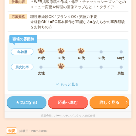
＊WEB掲載原稿の作成・修正・チェック⇒シーズンごとの
仕事内容
メニュー変更や料理の画像アップなど！＊クライア…
職種未経験OK / ブランクOK / 英語力不要
応募資格
未経験OK！■PC基本操作が可能な方■なんらかの事務経験
をお持ちの方
職場の雰囲気
年齢層
20代
30代
40代
50代
60代
男女比率
女性
男性
もっと見る
気になる!
応募へ進む
詳しく見る
派遣会社
パーソルテンプスタッフ株式会社
未読
掲載日
2026/08/09