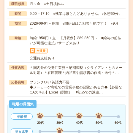
月～金 ※土日祝休み
曜日頻度
9:00～17:10 ※残業はほとんどありません。※休憩60分。
時間
2026/09/01～長期 ※開始日はご相談可能です！ ※9月
期間
～！
時給1950円＋交 【月収例】289,250円～ ■給与の前払
時給
いが可能な速払いサービスあり
交通費
交通費支給あり
＊国内外の受発注業務＊納期調整（クライアントとのメー
仕事内容
ル対応）＊在庫管理＊納品書や請求書の作成・送付＊…
ブランクOK / 英語力不要
応募資格
◆メーカーor商社での営業事務の経験がある方◆【必要な
OAスキル】Excel（関数） #初めての派遣…
職場の雰囲気
年齢層
20代
30代
40代
50代
60代
男女比率