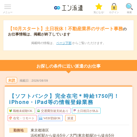
メニュー
気になる!
ログイン
検索
【10月スタート】土日祝休！不動産業界のサポート事務
の
お仕事情報は、掲載が終了しています
掲載時の情報は、
ページ下部
からご覧いただけます。
お探しの条件に近い派遣のお仕事
未読
掲載日
2026/08/09
【ソフトバンク】完全在宅＊時給1750円！
iPhone・iPad等の情報登録業務
職種未経験OK
交通費別途支給あり
土日祝日が休み
在宅・リモート
WEB登録OK
派遣
東京都港区
勤務地
浜松町駅から徒歩5分／大門(東京都)駅から徒歩5分