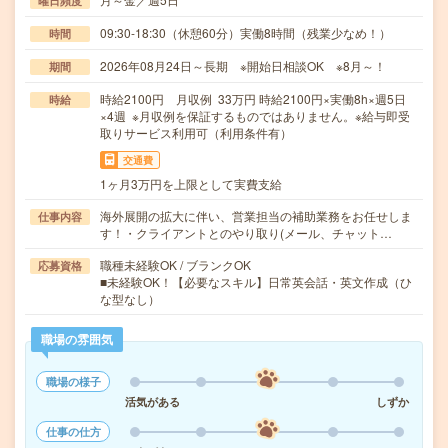
曜日頻度
09:30-18:30（休憩60分）実働8時間（残業少なめ！）
時間
2026年08月24日～長期 ※開始日相談OK ※8月～！
期間
時給2100円 月収例 33万円 時給2100円×実働8h×週5日
時給
×4週 ※月収例を保証するものではありません。※給与即受
取りサービス利用可（利用条件有）
交通費
1ヶ月3万円を上限として実費支給
海外展開の拡大に伴い、営業担当の補助業務をお任せしま
仕事内容
す！・クライアントとのやり取り(メール、チャット…
職種未経験OK / ブランクOK
応募資格
■未経験OK！【必要なスキル】日常英会話・英文作成（ひ
な型なし）
職場の雰囲気
職場の様子
活気がある
しずか
仕事の仕方