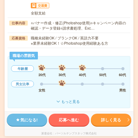
交通費
全額支給
○バナー作成・修正(Photoshop使用)○キャンペーン内容の
仕事内容
確認・データ登録○請求書処理、Exc…
職種未経験OK / ブランクOK / 英語力不要
応募資格
※業界未経験OK！☆Photoshop使用経験ある方
職場の雰囲気
年齢層
20代
30代
40代
50代
60代
男女比率
女性
男性
もっと見る
気になる!
応募へ進む
詳しく見る
派遣会社
パーソルテンプスタッフ株式会社