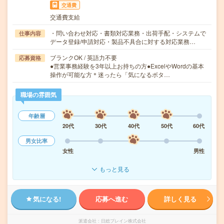
交通費
交通費支給
・問い合わせ対応・書類対応業務・出荷手配・システムで
仕事内容
データ登録/申請対応・製品不具合に対する対応業務…
ブランクOK / 英語力不要
応募資格
●営業事務経験を3年以上お持ちの方●ExcelやWordの基本
操作が可能な方＊迷ったら「気になるボタ…
職場の雰囲気
年齢層
20代
30代
40代
50代
60代
男女比率
女性
男性
もっと見る
気になる!
応募へ進む
詳しく見る
派遣会社
日総ブレイン株式会社