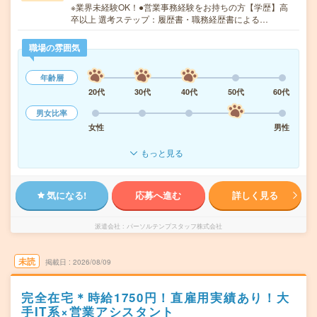
※業界未経験OK！●営業事務経験をお持ちの方【学歴】高
卒以上 選考ステップ：履歴書・職務経歴書による…
職場の雰囲気
年齢層
20代
30代
40代
50代
60代
男女比率
女性
男性
もっと見る
気になる!
応募へ進む
詳しく見る
派遣会社
パーソルテンプスタッフ株式会社
未読
掲載日
2026/08/09
完全在宅＊時給1750円！直雇用実績あり！大
手IT系×営業アシスタント