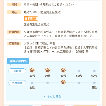
即日～長期 ※9月開始もご相談ください
期間
時給2,000円(交通費全額支給)
時給
交通費
交通費別途全額支給
＼直接雇用の可能性あり！金融業界向けシステム開発企業
仕事内容
／人事部にてイベント・研修企画、採用業務をお任せ…
ブランクOK / 英語力不要
応募資格
【必須】日程調整などの営業事務経験【歓迎】人事採用経
験（日程調整やATSツールの活用経験）【必須】基…
職場の雰囲気
年齢層
20代
30代
40代
50代
60代
男女比率
女性
男性
もっと見る