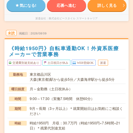
気になる!
応募へ進む
詳しく見る
派遣会社
株式会社ビースタイル スマートキャリア
未読
掲載日
2026/08/09
《時給1950円》自転車通勤OK！外資系医療
メーカーで営業事務
交通費別途支給あり
土日祝日が休み
WEB登録OK
派遣
東京都品川区
勤務地
大森(東京都)駅から徒歩5分／大森海岸駅から徒歩5分
月～金勤務（土日祝休み）
曜日頻度
9:00～17:30（実働7.5時間 休憩60分）
時間
9月～長期（3ヶ月以上）＊就業開始日はお気軽にご相談く
期間
ださい
時給1950円 月収：30.7万円（時給1950円×7.5時間×21
時給
日）＊残業代別途支給