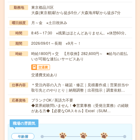
東京都品川区
勤務地
大森(東京都)駅から徒歩5分／大森海岸駅から徒歩7分
月～金 ※土日祝休み
曜日頻度
8:45～17:30 ※残業はほとんどありません。※休憩60分。
時間
2026/09/01～長期 ※9月～！
期間
時給1800円＋交 【月収例】282,600円～ ■給与の前払
時給
いが可能な速払いサービスあり
交通費
交通費支給あり
＊受注内容の入力・確認・修正｜見積書作成｜営業担当や
仕事内容
取引先とのやりとり｜納期調整｜出荷指示｜調査依頼…
ブランクOK / 英語力不要
応募資格
◆業界経験問いません！◆営業事務（受発注業務）の経験
がある方◆【必要なOAスキル】Excel（SUM…
職場の雰囲気
年齢層