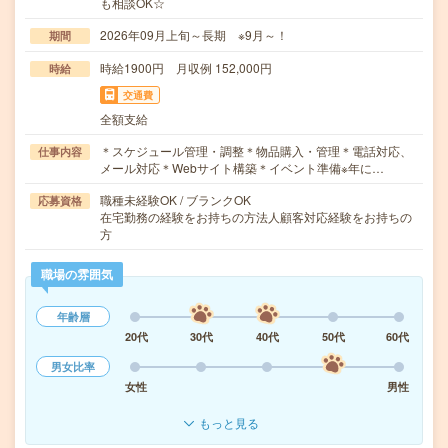
も相談OK☆
2026年09月上旬～長期 ※9月～！
期間
時給1900円 月収例 152,000円
時給
交通費
全額支給
＊スケジュール管理・調整＊物品購入・管理＊電話対応、
仕事内容
メール対応＊Webサイト構築＊イベント準備※年に…
職種未経験OK / ブランクOK
応募資格
在宅勤務の経験をお持ちの方法人顧客対応経験をお持ちの
方
職場の雰囲気
年齢層
20代
30代
40代
50代
60代
男女比率
女性
男性
もっと見る