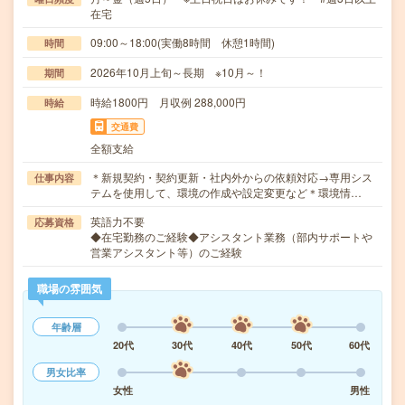
在宅
09:00～18:00(実働8時間 休憩1時間)
時間
2026年10月上旬～長期 ※10月～！
期間
時給1800円 月収例 288,000円
時給
交通費
全額支給
＊新規契約・契約更新・社内外からの依頼対応→専用シス
仕事内容
テムを使用して、環境の作成や設定変更など＊環境情…
英語力不要
応募資格
◆在宅勤務のご経験◆アシスタント業務（部内サポートや
営業アシスタント等）のご経験
職場の雰囲気
年齢層
20代
30代
40代
50代
60代
男女比率
女性
男性