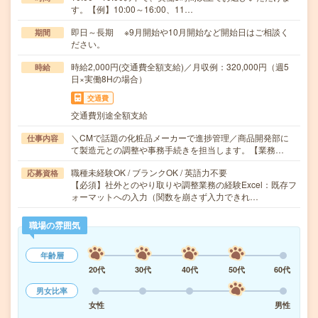
す。【例】10:00～16:00、11…
即日～長期 ※9月開始や10月開始など開始日はご相談く
期間
ださい。
時給2,000円(交通費全額支給)／月収例：320,000円（週5
時給
日×実働8Hの場合）
交通費
交通費別途全額支給
＼CMで話題の化粧品メーカーで進捗管理／商品開発部に
仕事内容
て製造元との調整や事務手続きを担当します。【業務…
職種未経験OK / ブランクOK / 英語力不要
応募資格
【必須】社外とのやり取りや調整業務の経験Excel：既存フ
ォーマットへの入力（関数を崩さず入力できれ…
職場の雰囲気
年齢層
20代
30代
40代
50代
60代
男女比率
女性
男性