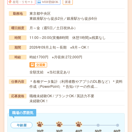
在宅・リモート
WEB登録OK
派遣
東京都中央区
勤務地
東銀座駅から徒歩2分／銀座駅から徒歩6分
月～金（週5日／土日祝休み）
曜日頻度
11:00～20:00(実働8時間 休憩1時間)※残業なし
時間
2026年09月上旬～長期 ※9月～OK！
期間
時給1700円 ※月収例 272,000円
時給
交通費
全額支給 ※当社規定あり
＊各種データ集計（利用者数やアプリのDL数など）＊資料
仕事内容
作成（PowerPoint）＊告知バナーの作成…
職種未経験OK / ブランクOK / 英語力不要
応募資格
未経験OK！
職場の雰囲気
年齢層
20代
30代
40代
50代
60代