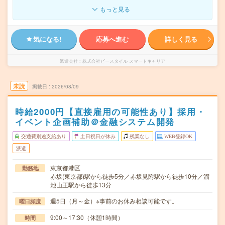
もっと見る
気になる!
応募へ進む
詳しく見る
派遣会社
株式会社ビースタイル スマートキャリア
未読
掲載日
2026/08/09
時給2000円【直接雇用の可能性あり】採用・
イベント企画補助＠金融システム開発
交通費別途支給あり
土日祝日が休み
残業なし
WEB登録OK
派遣
東京都港区
勤務地
赤坂(東京都)駅から徒歩5分／赤坂見附駅から徒歩10分／溜
池山王駅から徒歩13分
週5日（月～金）※事前のお休み相談可能です。
曜日頻度
9:00～17:30（休憩1時間）
時間