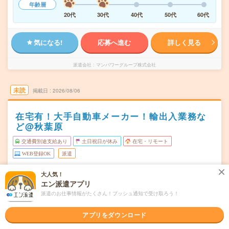
年齢層
20代
30代
40代
50代
60代
気になる!
応募へ進む
詳しく見る
派遣会社
マンパワーグループ株式会社
未読
掲載日
2026/08/06
在宅有！大手自動車メーカー！輸出入業務な
ど@秋葉原
交通費別途支給あり
土日祝日が休み
在宅・リモート
WEB登録OK
派遣
東京都千代田区
勤務地
大人気！
秋葉原駅から徒歩2分／末広町(東京都)駅から徒歩3分
エン派遣アプリ
派遣のお仕事情報がたくさん！プッシュ通知で受け取ろう！
月～金
曜日頻度
アプリをダウンロード
9:30～18:00
時間