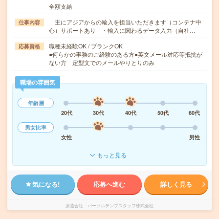
全額支給
主にアジアからの輸入を担当いただきます（コンテナ中
仕事内容
心）サポートあり ・輸入に関わるデータ入力（自社…
職種未経験OK / ブランクOK
応募資格
●何らかの事務のご経験のある方●英文メール対応等抵抗が
ない方 定型文でのメールやりとりのみ
職場の雰囲気
年齢層
20代
30代
40代
50代
60代
男女比率
女性
男性
もっと見る
気になる!
応募へ進む
詳しく見る
派遣会社
パーソルテンプスタッフ株式会社