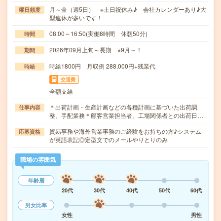
月～金（週5日） ※土日祝休み♪ 会社カレンダーあり♪大
曜日頻度
型連休が多いです！
08:00～16:50(実働8時間 休憩50分)
時間
2026年09月上旬～長期 ※9月～！
期間
時給1800円 月収例 288,000円+残業代
時給
交通費
全額支給
＊出荷計画・生産計画などの各種計画に基づいた出荷調
仕事内容
整、手配業務＊顧客営業担当者、工場関係者との出荷日…
貿易事務や海外営業事務のご経験をお持ちの方♪システム
応募資格
が英語表記◎定型文でのメールやりとりのみ
職場の雰囲気
年齢層
20代
30代
40代
50代
60代
男女比率
女性
男性