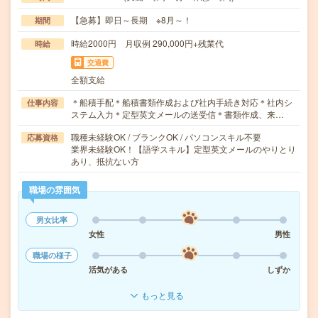
【急募】即日～長期 ※8月～！
期間
時給2000円 月収例 290,000円+残業代
時給
交通費
全額支給
＊船積手配＊船積書類作成および社内手続き対応＊社内シ
仕事内容
ステム入力＊定型英文メールの送受信＊書類作成、来…
職種未経験OK / ブランクOK / パソコンスキル不要
応募資格
業界未経験OK！【語学スキル】定型英文メールのやりとり
あり、抵抗ない方
職場の雰囲気
男女比率
女性
男性
職場の様子
活気がある
しずか
もっと見る