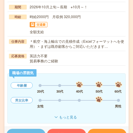
2026年10月上旬～長期 ※10月～！
期間
時給2000円 月収例 320,000円
時給
交通費
全額支給
＊航空・海上輸出での見積作成（Excelフォーマットへを使
仕事内容
用）・まずは既存顧客からご対応いただきます…
英語力不要
応募資格
貿易事務のご経験
職場の雰囲気
年齢層
20代
30代
40代
50代
60代
男女比率
女性
男性
もっと見る