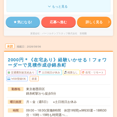
もっと見る
気になる!
応募へ進む
詳しく見る
派遣会社
パーソルテンプスタッフ株式会社 首都圏
未読
掲載日
2026/08/06
2000円＊《在宅あり》経験いかせる！フォワ
ーダーで見積作成@錦糸町
交通費別途支給あり
土日祝日が休み
残業なし
在宅・リモート
WEB登録OK
派遣
東京都墨田区
勤務地
錦糸町駅から徒歩5分
月～金（週5日） ※土日祝日お休み
曜日頻度
09:00～18:00(実働8時間 休憩1時間)※9時30運～18時30
時間
分・10時～19時も時間選べ…