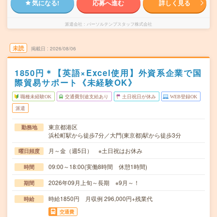
気になる!
応募へ進む
詳しく見る
派遣会社
パーソルテンプスタッフ株式会社
未読
掲載日
2026/08/06
1850円＊【英語×Excel使用】外資系企業で国
際貿易サポート《未経験OK》
職種未経験OK
交通費別途支給あり
土日祝日が休み
WEB登録OK
派遣
東京都港区
勤務地
浜松町駅から徒歩7分／大門(東京都)駅から徒歩3分
月～金（週5日） ※土日祝はお休み
曜日頻度
09:00～18:00(実働8時間 休憩1時間)
時間
2026年09月上旬～長期 ※9月～！
期間
時給1850円 月収例 296,000円+残業代
時給
交通費