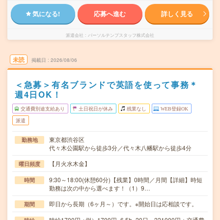
気になる!
応募へ進む
詳しく見る
派遣会社
パーソルテンプスタッフ株式会社
未読
掲載日
2026/08/06
＜急募＞有名ブランドで英語を使って事務＊
週4日OK！
交通費別途支給あり
土日祝日が休み
残業なし
WEB登録OK
派遣
東京都渋谷区
勤務地
代々木公園駅から徒歩3分／代々木八幡駅から徒歩4分
【月火水木金】
曜日頻度
9:30～18:00(休憩60分)【残業】0時間／月間【詳細】時短
時間
勤務は次の中から選べます！（1）9…
即日から長期（6ヶ月～）です。※開始日は応相談です。
期間
時給1700円 ※例）1700円×6.5h×20日＝221000円＋交通費