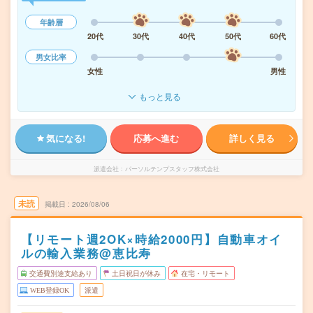
年齢層
20代
30代
40代
50代
60代
男女比率
女性
男性
もっと見る
気になる!
応募へ進む
詳しく見る
派遣会社
パーソルテンプスタッフ株式会社
未読
掲載日
2026/08/06
【リモート週2OK×時給2000円】自動車オイ
ルの輸入業務@恵比寿
交通費別途支給あり
土日祝日が休み
在宅・リモート
WEB登録OK
派遣