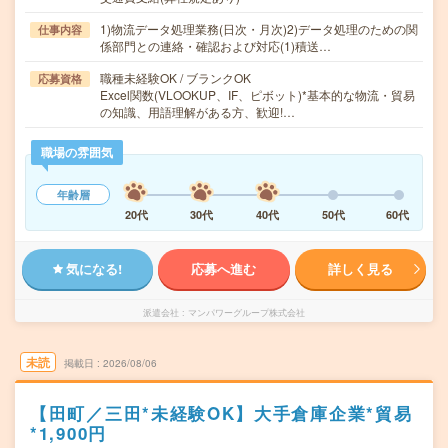
1)物流データ処理業務(日次・月次)2)データ処理のための関
仕事内容
係部門との連絡・確認および対応(1)積送…
職種未経験OK / ブランクOK
応募資格
Excel関数(VLOOKUP、IF、ピボット)*基本的な物流・貿易
の知識、用語理解がある方、歓迎!…
職場の雰囲気
年齢層
20代
30代
40代
50代
60代
気になる!
応募へ進む
詳しく見る
派遣会社
マンパワーグループ株式会社
未読
掲載日
2026/08/06
【田町／三田*未経験OK】大手倉庫企業*貿易
*1,900円