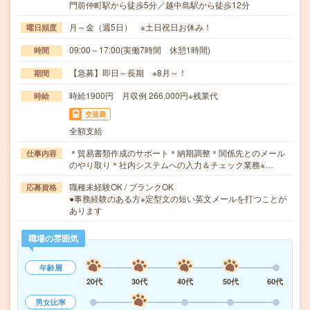
門前仲町駅から徒歩5分／越中島駅から徒歩12分
月～金（週5日） ※土日祝日お休み！
曜日頻度
09:00～17:00(実働7時間 休憩1時間)
時間
【急募】即日～長期 ※8月～！
期間
時給1900円 月収例 266,000円+残業代
時給
交通費
全額支給
＊貿易書類作成のサポート＊納期調整＊関係先とのメール
仕事内容
のやり取り＊社内システムへの入力＆チェック業務※…
職種未経験OK / ブランクOK
応募資格
●事務経験のある方※定型文の短い英文メールを打つことが
あります
職場の雰囲気
年齢層
20代
30代
40代
50代
60代
男女比率