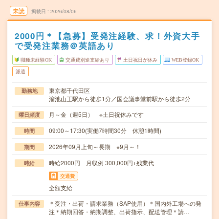
未読
掲載日
2026/08/06
2000円＊【急募】受発注経験、求！外資大手
で受発注業務＠英語あり
職種未経験OK
交通費別途支給あり
土日祝日が休み
WEB登録OK
派遣
東京都千代田区
勤務地
溜池山王駅から徒歩1分／国会議事堂前駅から徒歩2分
月～金（週5日） ※土日祝休みです
曜日頻度
09:00～17:30(実働7時間30分 休憩1時間)
時間
2026年09月上旬～長期 ※9月～！
期間
時給2000円 月収例 300,000円+残業代
時給
交通費
全額支給
＊受注・出荷・請求業務（SAP使用）＊国内外工場への発
仕事内容
注＊納期回答・納期調整、出荷指示、配送管理＊請…