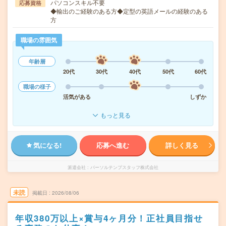
パソコンスキル不要
応募資格
◆輸出のご経験のある方◆定型の英語メールの経験のある
方
職場の雰囲気
年齢層
20代
30代
40代
50代
60代
職場の様子
活気がある
しずか
もっと見る
気になる!
応募へ進む
詳しく見る
派遣会社
パーソルテンプスタッフ株式会社
未読
掲載日
2026/08/06
年収380万以上×賞与4ヶ月分！正社員目指せ