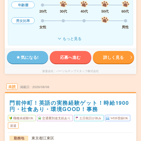
年齢層
20代
30代
40代
50代
60代
男女比率
女性
男性
もっと見る
気になる!
応募へ進む
詳しく見る
派遣会社
パーソルテンプスタッフ株式会社
未読
掲載日
2026/08/06
門前仲町！英語の実務経験ゲット！時給1900
円・社食あり・環境GOOD！事務
職種未経験OK
交通費別途支給あり
土日祝日が休み
WEB登録OK
派遣
東京都江東区
勤務地