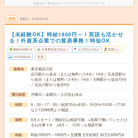
派遣会社
株式会社マイナビワークス(マイナビスタッフ)
未読
掲載日
2026/08/06
【未経験OK】時給1850円～！英語も活かせ
る！外資系企業での貿易事務！時短OK
職種未経験OK
交通費別途支給あり
土日祝日が休み
残業なし
WEB登録OK
派遣
東京都品川区
勤務地
品川駅から徒歩（または無料バス4分）14分／五反田駅か
ら徒歩（または無料バス4分）14分／大崎駅から徒歩10分
／北品川駅から徒歩9分
月曜日～金曜日／土日祝お休み
曜日頻度
9：00～17：30／休憩70分※9:00～16:00や10:00～17:00
時間
など1日6時間より相談…
9月スタート／開始日は相談可能 ※長期で働いていただけ
期間
るお仕事です ※9月～、10月～も相談可能
時給1850円～1950円＋交通費【月収例】30万3,659円＠
時給