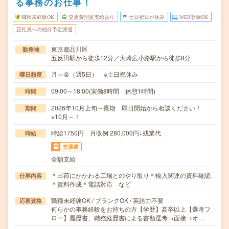
る事務のお仕事！
職種未経験OK
交通費別途支給あり
土日祝日が休み
WEB登録OK
正社員への紹介予定派遣
東京都品川区
勤務地
五反田駅から徒歩12分／大崎広小路駅から徒歩8分
月～金（週5日） ※土日祝休み
曜日頻度
09:00～18:00(実働8時間 休憩1時間)
時間
2026年10月上旬～長期 即日開始から相談ください！
期間
※10月～！
時給1750円 月収例 280,000円+残業代
時給
交通費
全額支給
＊出荷にかかわる工場とのやり取り＊輸入関連の資料確認
仕事内容
＊資料作成＊電話対応 など
職種未経験OK / ブランクOK / 英語力不要
応募資格
何らかの事務経験をお持ちの方【学歴】高卒以上【選考フ
ロー】履歴書、職務経歴書による書類選考→面接→オ…