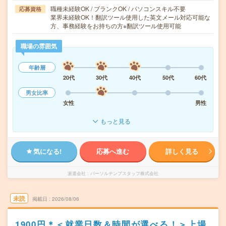
職種未経験OK / ブランクOK / パソコンスキル不要
応募資格
業界未経験OK！翻訳ツール使用した英文メール対応可能な
方、事務経験をお持ちの方※翻訳ツール使用可能
職場の雰囲気
年齢層
20代
30代
40代
50代
60代
男女比率
女性
男性
もっと見る
気になる!
応募へ進む
詳しく見る
派遣会社
パーソルテンプスタッフ株式会社
未読
掲載日
2026/08/06
1900円＊＜就業日数＆時間が選べる！＞上場