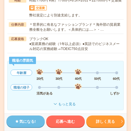
時給
交通費
弊社規定により別途支給します。
＊世界的に有名なファッションブランド＊海外部の貿易業
仕事内容
務全般をお願いします。＜具体的には.....＞・…
ブランクOK
応募資格
●貿易業務の経験（1年以上必須）●英語でのビジネスメー
ル対応の実務経験→TOEIC750点目安
職場の雰囲気
年齢層
20代
30代
40代
50代
60代
職場の様子
活気がある
しずか
もっと見る
気になる!
応募へ進む
詳しく見る