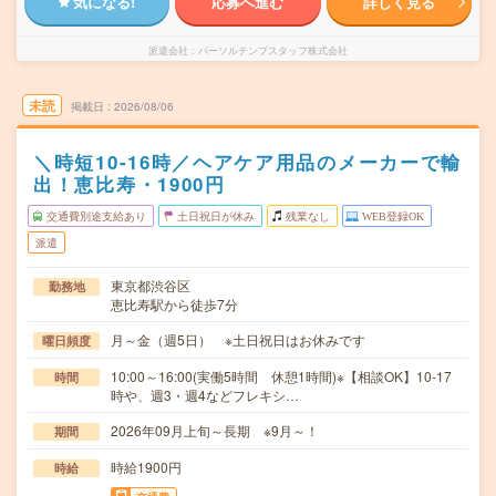
気になる!
応募へ進む
詳しく見る
派遣会社
パーソルテンプスタッフ株式会社
未読
掲載日
2026/08/06
＼時短10-16時／ヘアケア用品のメーカーで輸
出！恵比寿・1900円
交通費別途支給あり
土日祝日が休み
残業なし
WEB登録OK
派遣
東京都渋谷区
勤務地
恵比寿駅から徒歩7分
月～金（週5日） ※土日祝日はお休みです
曜日頻度
10:00～16:00(実働5時間 休憩1時間)※【相談OK】10-17
時間
時や、週3・週4などフレキシ…
2026年09月上旬～長期 ※9月～！
期間
時給1900円
時給