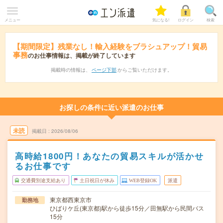
メニュー
気になる!
ログイン
検索
【期間限定】残業なし！輸入経験をブラシュアップ！貿易
事務
のお仕事情報は、掲載が終了しています
掲載時の情報は、
ページ下部
からご覧いただけます。
お探しの条件に近い派遣のお仕事
未読
掲載日
2026/08/06
高時給1800円！あなたの貿易スキルが活かせ
るお仕事です
交通費別途支給あり
土日祝日が休み
WEB登録OK
派遣
東京都西東京市
勤務地
ひばりケ丘(東京都)駅から徒歩15分／田無駅から民間バス
15分