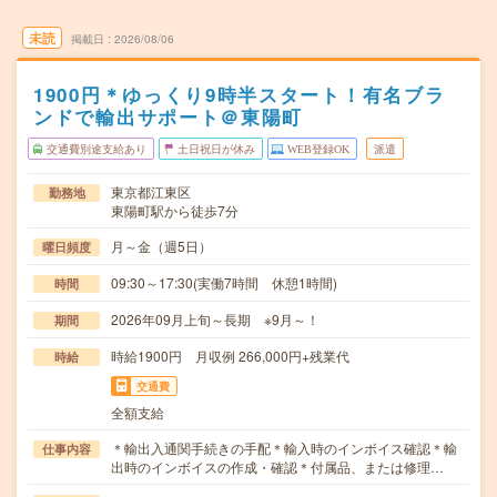
未読
掲載日
2026/08/06
1900円＊ゆっくり9時半スタート！有名ブラ
ンドで輸出サポート＠東陽町
交通費別途支給あり
土日祝日が休み
WEB登録OK
派遣
東京都江東区
勤務地
東陽町駅から徒歩7分
月～金（週5日）
曜日頻度
09:30～17:30(実働7時間 休憩1時間)
時間
2026年09月上旬～長期 ※9月～！
期間
時給1900円 月収例 266,000円+残業代
時給
交通費
全額支給
＊輸出入通関手続きの手配＊輸入時のインボイス確認＊輸
仕事内容
出時のインボイスの作成・確認＊付属品、または修理…