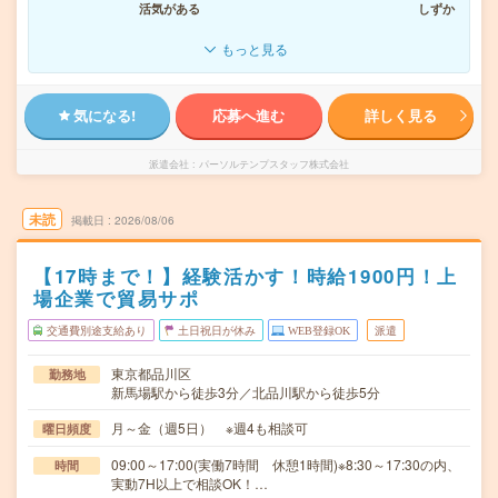
活気がある
しずか
もっと見る
気になる!
応募へ進む
詳しく見る
派遣会社
パーソルテンプスタッフ株式会社
未読
掲載日
2026/08/06
【17時まで！】経験活かす！時給1900円！上
場企業で貿易サポ
交通費別途支給あり
土日祝日が休み
WEB登録OK
派遣
東京都品川区
勤務地
新馬場駅から徒歩3分／北品川駅から徒歩5分
月～金（週5日） ※週4も相談可
曜日頻度
09:00～17:00(実働7時間 休憩1時間)※8:30～17:30の内、
時間
実動7H以上で相談OK！…