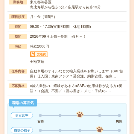
東京都渋谷区
勤務地
恵比寿駅から徒歩5分／広尾駅から徒歩13分
月～金（週5日）
曜日頻度
09:30～17:30(実働7時間 休憩1時間)
時間
2026年09月上旬～長期 ※9月～！
期間
時給2000円
時給
交通費
全額支給
自動車用のオイルなどの輸入業務をお願いします（SAP使
仕事内容
用）仕入国：東南アジア＊受発注、納期管理、在庫…
●輸入業務のご経験がある方●SAPの使用経験がある方●英
応募資格
語：（会話）不要／（読み書き）メモ・手紙●シ…
職場の雰囲気
男女比率
女性
男性
職場の様子