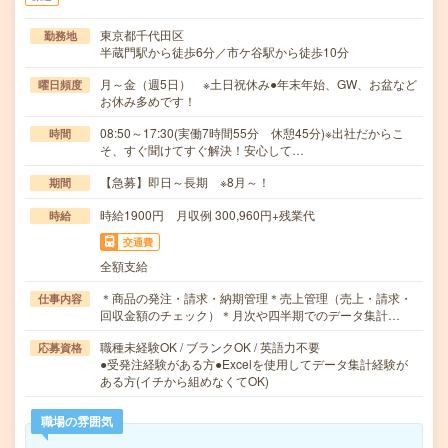
東京都千代田区
勤務地
半蔵門駅から徒歩6分／市ケ谷駅から徒歩10分
月～金（週5日） ※土日祝休み●年末年始、GW、お盆など
曜日頻度
お休み多めです！
08:50～17:30(実働7時間55分 休憩45分)※出社だからこ
時間
そ、すぐ聞けてすぐ解決！安心して…
【急募】即日～長期 ※8月～！
期間
時給1900円 月収例 300,960円+残業代
時給
交通費
全額支給
＊商品の発注・請求・納期管理＊売上管理（売上・請求・
仕事内容
回収金額のチェック）＊月次や四半期でのデータ集計…
職種未経験OK / ブランクOK / 英語力不要
応募資格
●受発注経験がある方●Excelを使用してデータ集計経験が
ある方(イチから組めなくてOK)
職場の雰囲気