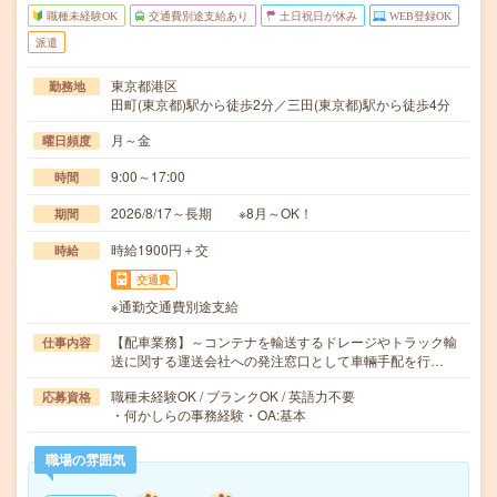
職種未経験OK
交通費別途支給あり
土日祝日が休み
WEB登録OK
派遣
東京都港区
勤務地
田町(東京都)駅から徒歩2分／三田(東京都)駅から徒歩4分
月～金
曜日頻度
9:00～17:00
時間
2026/8/17～長期 ※8月～OK！
期間
時給1900円＋交
時給
交通費
※通勤交通費別途支給
【配車業務】～コンテナを輸送するドレージやトラック輸
仕事内容
送に関する運送会社への発注窓口として車輛手配を行…
職種未経験OK / ブランクOK / 英語力不要
応募資格
・何かしらの事務経験・OA:基本
職場の雰囲気