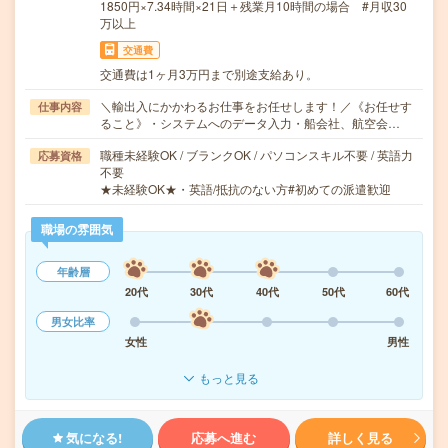
1850円×7.34時間×21日＋残業月10時間の場合 #月収30
万以上
交通費
交通費は1ヶ月3万円まで別途支給あり。
＼輸出入にかかわるお仕事をお任せします！／《お任せす
仕事内容
ること》・システムへのデータ入力・船会社、航空会…
職種未経験OK / ブランクOK / パソコンスキル不要 / 英語力
応募資格
不要
★未経験OK★・英語/抵抗のない方#初めての派遣歓迎
職場の雰囲気
年齢層
20代
30代
40代
50代
60代
男女比率
女性
男性
もっと見る
気になる!
応募へ進む
詳しく見る