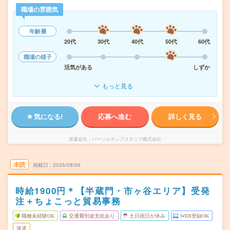
職場の雰囲気
年齢層
20代
30代
40代
50代
60代
職場の様子
活気がある
しずか
もっと見る
気になる!
応募へ進む
詳しく見る
派遣会社
パーソルテンプスタッフ株式会社
未読
掲載日
2026/08/06
時給1900円＊【半蔵門・市ヶ谷エリア】受発
注＋ちょこっと貿易事務
職種未経験OK
交通費別途支給あり
土日祝日が休み
WEB登録OK
派遣