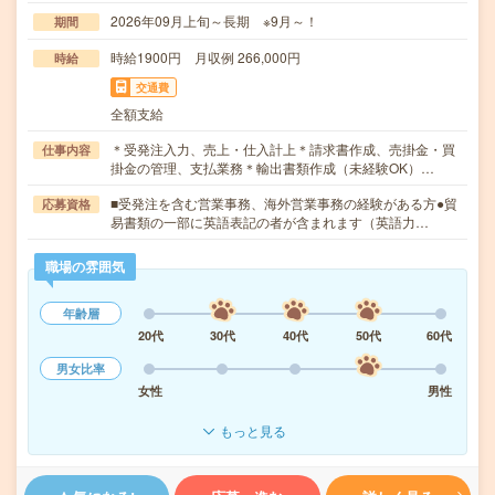
2026年09月上旬～長期 ※9月～！
期間
時給1900円 月収例 266,000円
時給
交通費
全額支給
＊受発注入力、売上・仕入計上＊請求書作成、売掛金・買
仕事内容
掛金の管理、支払業務＊輸出書類作成（未経験OK）…
■受発注を含む営業事務、海外営業事務の経験がある方●貿
応募資格
易書類の一部に英語表記の者が含まれます（英語力…
職場の雰囲気
年齢層
20代
30代
40代
50代
60代
男女比率
女性
男性
もっと見る