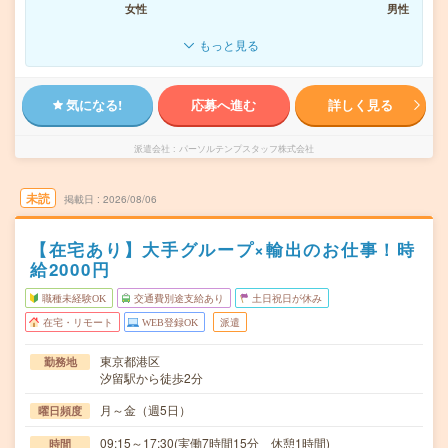
女性
男性
もっと見る
気になる!
応募へ進む
詳しく見る
派遣会社
パーソルテンプスタッフ株式会社
未読
掲載日
2026/08/06
【在宅あり】大手グループ×輸出のお仕事！時
給2000円
職種未経験OK
交通費別途支給あり
土日祝日が休み
在宅・リモート
WEB登録OK
派遣
東京都港区
勤務地
汐留駅から徒歩2分
月～金（週5日）
曜日頻度
09:15～17:30(実働7時間15分 休憩1時間)
時間