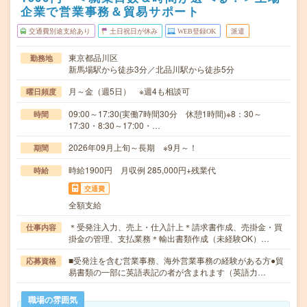
企業で営業事務＆貿易サポート
交通費別途支給あり
土日祝日が休み
WEB登録OK
派遣
東京都品川区
勤務地
新馬場駅から徒歩3分／北品川駅から徒歩5分
月～金（週5日） ※週4も相談可
曜日頻度
09:00～17:30(実働7時間30分 休憩1時間)※8：30～
時間
17:30・8:30～17:00・…
2026年09月上旬～長期 ※9月～！
期間
時給1900円 月収例 285,000円+残業代
時給
交通費
全額支給
＊受発注入力、売上・仕入計上＊請求書作成、売掛金・買
仕事内容
掛金の管理、支払業務＊輸出書類作成（未経験OK）…
■受発注を含む営業事務、海外営業事務の経験がある方●貿
応募資格
易書類の一部に英語表記の者が含まれます（英語力…
職場の雰囲気