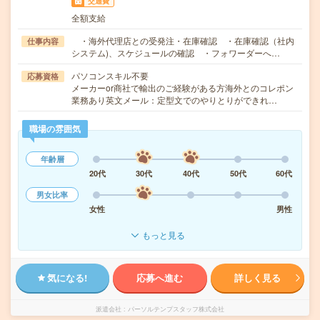
交通費
全額支給
・海外代理店との受発注・在庫確認 ・在庫確認（社内
仕事内容
システム)、スケジュールの確認 ・フォワーダーへ…
パソコンスキル不要
応募資格
メーカーor商社で輸出のご経験がある方海外とのコレポン
業務あり英文メール：定型文でのやりとりができれ…
職場の雰囲気
年齢層
20代
30代
40代
50代
60代
男女比率
女性
男性
もっと見る
気になる!
応募へ進む
詳しく見る
派遣会社
パーソルテンプスタッフ株式会社