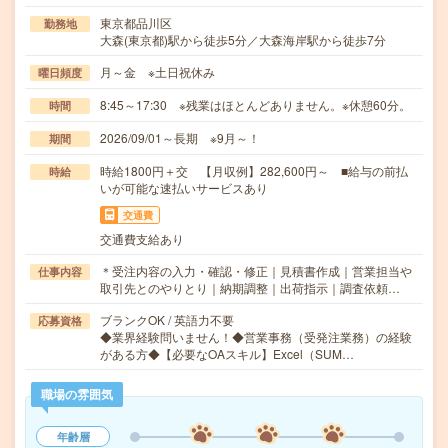
東京都品川区
勤務地
大森(東京都)駅から徒歩5分／大森海岸駅から徒歩7分
月～金 ※土日祝休み
曜日頻度
8:45～17:30 ※残業はほとんどありません。※休憩60分。
時間
2026/09/01～長期 ※9月～！
期間
時給1800円＋交 【月収例】282,600円～ ■給与の前払
時給
いが可能な速払いサービスあり
交通費
交通費支給あり
＊受注内容の入力・確認・修正｜見積書作成｜営業担当や
仕事内容
取引先とのやりとり｜納期調整｜出荷指示｜調査依頼…
ブランクOK / 英語力不要
応募資格
◆業界経験問いません！◆営業事務（受発注業務）の経験
がある方◆【必要なOAスキル】Excel（SUM…
職場の雰囲気
年齢層