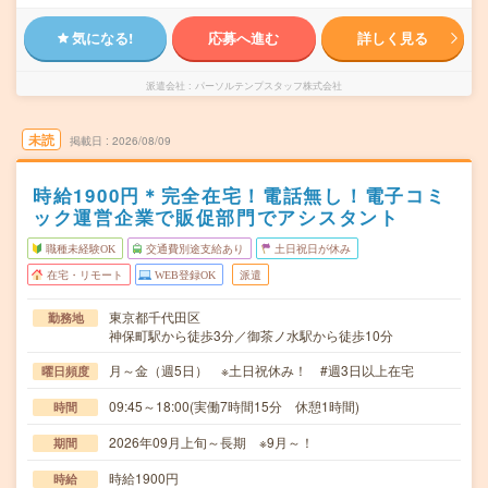
気になる!
応募へ進む
詳しく見る
派遣会社
パーソルテンプスタッフ株式会社
未読
掲載日
2026/08/09
時給1900円＊完全在宅！電話無し！電子コミ
ック運営企業で販促部門でアシスタント
職種未経験OK
交通費別途支給あり
土日祝日が休み
在宅・リモート
WEB登録OK
派遣
東京都千代田区
勤務地
神保町駅から徒歩3分／御茶ノ水駅から徒歩10分
月～金（週5日） ※土日祝休み！ #週3日以上在宅
曜日頻度
09:45～18:00(実働7時間15分 休憩1時間)
時間
2026年09月上旬～長期 ※9月～！
期間
時給1900円
時給