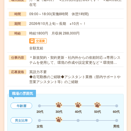
在宅
09:00～18:00(実働8時間 休憩1時間)
時間
2026年10月上旬～長期 ※10月～！
期間
時給1800円 月収例 288,000円
時給
交通費
全額支給
＊新規契約・契約更新・社内外からの依頼対応→専用シス
仕事内容
テムを使用して、環境の作成や設定変更など＊環境情…
英語力不要
応募資格
◆在宅勤務のご経験◆アシスタント業務（部内サポートや
営業アシスタント等）のご経験
職場の雰囲気
年齢層
20代
30代
40代
50代
60代
男女比率
女性
男性