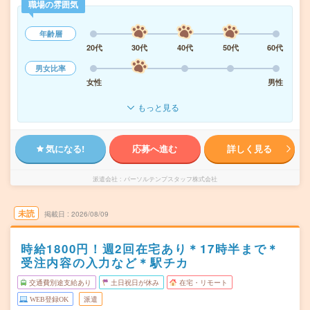
職場の雰囲気
年齢層
20代
30代
40代
50代
60代
男女比率
女性
男性
もっと見る
気になる!
応募へ進む
詳しく見る
派遣会社
パーソルテンプスタッフ株式会社
未読
掲載日
2026/08/09
時給1800円！週2回在宅あり＊17時半まで＊
受注内容の入力など＊駅チカ
交通費別途支給あり
土日祝日が休み
在宅・リモート
WEB登録OK
派遣