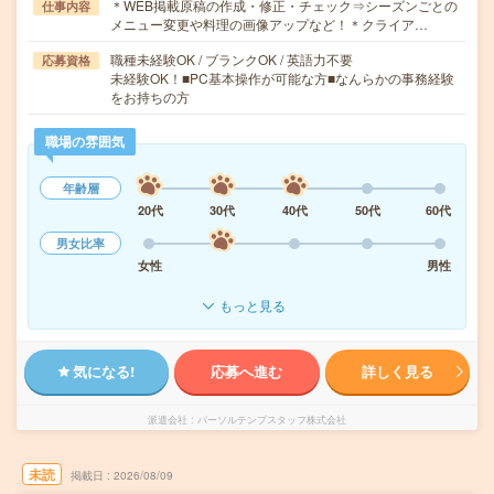
＊WEB掲載原稿の作成・修正・チェック⇒シーズンごとの
仕事内容
メニュー変更や料理の画像アップなど！＊クライア…
職種未経験OK / ブランクOK / 英語力不要
応募資格
未経験OK！■PC基本操作が可能な方■なんらかの事務経験
をお持ちの方
職場の雰囲気
年齢層
20代
30代
40代
50代
60代
男女比率
女性
男性
もっと見る
気になる!
応募へ進む
詳しく見る
派遣会社
パーソルテンプスタッフ株式会社
未読
掲載日
2026/08/09