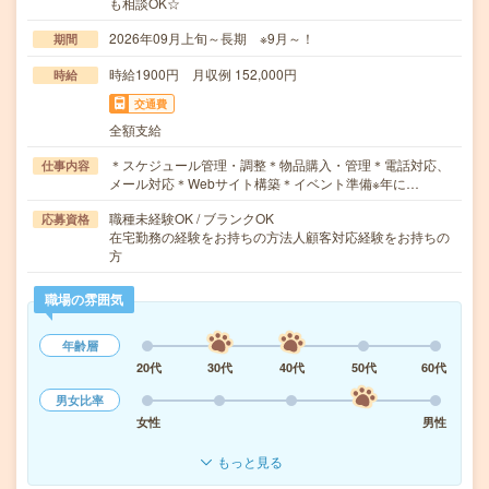
も相談OK☆
2026年09月上旬～長期 ※9月～！
期間
時給1900円 月収例 152,000円
時給
交通費
全額支給
＊スケジュール管理・調整＊物品購入・管理＊電話対応、
仕事内容
メール対応＊Webサイト構築＊イベント準備※年に…
職種未経験OK / ブランクOK
応募資格
在宅勤務の経験をお持ちの方法人顧客対応経験をお持ちの
方
職場の雰囲気
年齢層
20代
30代
40代
50代
60代
男女比率
女性
男性
もっと見る