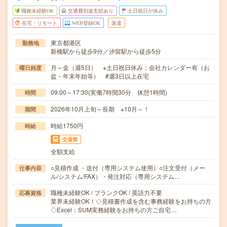
職種未経験OK
交通費別途支給あり
土日祝日が休み
在宅・リモート
WEB登録OK
派遣
東京都港区
勤務地
新橋駅から徒歩9分／汐留駅から徒歩5分
月～金（週5日） ※土日祝日休み：会社カレンダー有（お
曜日頻度
盆・年末年始等） #週3日以上在宅
09:00～17:30(実働7時間30分 休憩1時間)
時間
2026年10月上旬～長期 ※10月～！
期間
時給1750円
時給
交通費
全額支給
○見積作成 ・送付（専用システム使用）○注文受付（メー
仕事内容
ル/システム/FAX）・発注対応（専用システム…
職種未経験OK / ブランクOK / 英語力不要
応募資格
業界未経験OK！◇見積書作成を含む事務経験をお持ちの方
◇Excel：SUM実務経験をお持ちの方ご自宅…