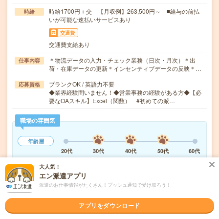
時給1700円＋交 【月収例】263,500円～ ■給与の前払
時給
いが可能な速払いサービスあり
交通費
交通費支給あり
＊物流データの入力・チェック業務（日次・月次）＊出
仕事内容
荷・在庫データの更新＊インセンティブデータの反映＊…
ブランクOK / 英語力不要
応募資格
◆業界経験問いません！◆営業事務の経験がある方◆【必
要なOAスキル】Excel（関数） #初めての派…
職場の雰囲気
年齢層
20代
30代
40代
50代
60代
男女比率
大人気！
エン派遣アプリ
女性
男性
派遣のお仕事情報がたくさん！プッシュ通知で受け取ろう！
もっと見る
アプリをダウンロード