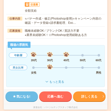
交通費
全額支給
○バナー作成・修正(Photoshop使用)○キャンペーン内容の
仕事内容
確認・データ登録○請求書処理、Exc…
職種未経験OK / ブランクOK / 英語力不要
応募資格
※業界未経験OK！☆Photoshop使用経験ある方
職場の雰囲気
年齢層
20代
30代
40代
50代
60代
男女比率
女性
男性
もっと見る
気になる!
応募へ進む
詳しく見る
派遣会社
パーソルテンプスタッフ株式会社