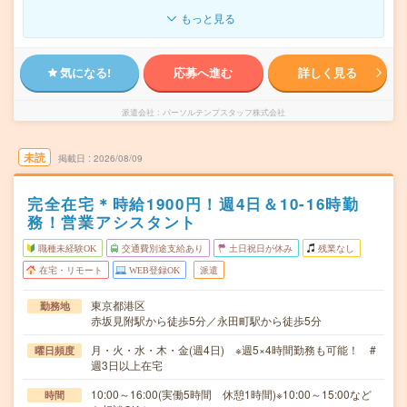
もっと見る
気になる!
応募へ進む
詳しく見る
派遣会社
パーソルテンプスタッフ株式会社
未読
掲載日
2026/08/09
完全在宅＊時給1900円！週4日＆10-16時勤
務！営業アシスタント
職種未経験OK
交通費別途支給あり
土日祝日が休み
残業なし
在宅・リモート
WEB登録OK
派遣
東京都港区
勤務地
赤坂見附駅から徒歩5分／永田町駅から徒歩5分
月・火・水・木・金(週4日) ※週5×4時間勤務も可能！ #
曜日頻度
週3日以上在宅
10:00～16:00(実働5時間 休憩1時間)※10:00～15:00など
時間