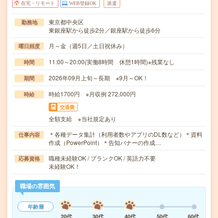
在宅・リモート
WEB登録OK
派遣
東京都中央区
勤務地
東銀座駅から徒歩2分／銀座駅から徒歩6分
月～金（週5日／土日祝休み）
曜日頻度
11:00～20:00(実働8時間 休憩1時間)※残業なし
時間
2026年09月上旬～長期 ※9月～OK！
期間
時給1700円 ※月収例 272,000円
時給
交通費
全額支給 ※当社規定あり
＊各種データ集計（利用者数やアプリのDL数など）＊資料
仕事内容
作成（PowerPoint）＊告知バナーの作成…
職種未経験OK / ブランクOK / 英語力不要
応募資格
未経験OK！
職場の雰囲気
年齢層
20代
30代
40代
50代
60代