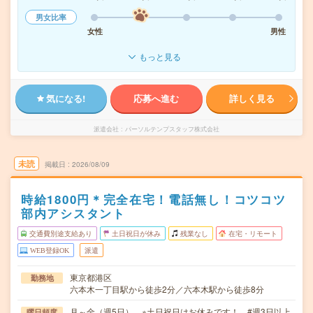
男女比率
女性
男性
もっと見る
気になる!
応募へ進む
詳しく見る
派遣会社
パーソルテンプスタッフ株式会社
未読
掲載日
2026/08/09
時給1800円＊完全在宅！電話無し！コツコツ
部内アシスタント
交通費別途支給あり
土日祝日が休み
残業なし
在宅・リモート
WEB登録OK
派遣
東京都港区
勤務地
六本木一丁目駅から徒歩2分／六本木駅から徒歩8分
月～金（週5日） ※土日祝日はお休みです！ #週3日以上
曜日頻度