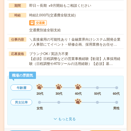
即日～長期 ※9月開始もご相談ください
期間
時給2,000円(交通費全額支給)
時給
交通費
交通費別途全額支給
＼直接雇用の可能性あり！金融業界向けシステム開発企業
仕事内容
／人事部にてイベント・研修企画、採用業務をお任せ…
ブランクOK / 英語力不要
応募資格
【必須】日程調整などの営業事務経験【歓迎】人事採用経
験（日程調整やATSツールの活用経験）【必須】基…
職場の雰囲気
年齢層
20代
30代
40代
50代
60代
男女比率
女性
男性
もっと見る