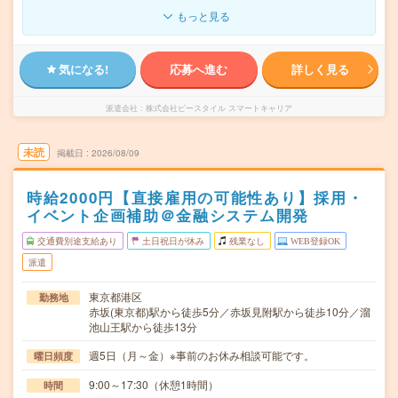
もっと見る
気になる!
応募へ進む
詳しく見る
派遣会社
株式会社ビースタイル スマートキャリア
未読
掲載日
2026/08/09
時給2000円【直接雇用の可能性あり】採用・
イベント企画補助＠金融システム開発
交通費別途支給あり
土日祝日が休み
残業なし
WEB登録OK
派遣
東京都港区
勤務地
赤坂(東京都)駅から徒歩5分／赤坂見附駅から徒歩10分／溜
池山王駅から徒歩13分
週5日（月～金）※事前のお休み相談可能です。
曜日頻度
9:00～17:30（休憩1時間）
時間