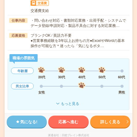
交通費
交通費支給
・問い合わせ対応・書類対応業務・出荷手配・システムで
仕事内容
データ登録/申請対応・製品不具合に対する対応業務…
ブランクOK / 英語力不要
応募資格
●営業事務経験を3年以上お持ちの方●ExcelやWordの基本
操作が可能な方＊迷ったら「気になるボタ…
職場の雰囲気
年齢層
20代
30代
40代
50代
60代
男女比率
女性
男性
もっと見る
気になる!
応募へ進む
詳しく見る
派遣会社
日総ブレイン株式会社