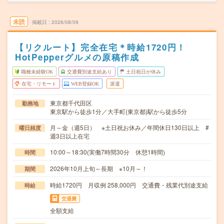
未読
掲載日
2026/08/09
【リクルート】完全在宅＊時給1720円！
HotPepperグルメの原稿作成
職種未経験OK
交通費別途支給あり
土日祝日が休み
在宅・リモート
WEB登録OK
派遣
東京都千代田区
勤務地
東京駅から徒歩1分／大手町(東京都)駅から徒歩5分
月～金（週5日） ※土日祝お休み／年間休日130日以上 #
曜日頻度
週3日以上在宅
10:00～18:30(実働7時間30分 休憩1時間)
時間
2026年10月上旬～長期 ※10月～！
期間
時給1720円 月収例 258,000円 交通費・残業代別途支給
時給
交通費
全額支給