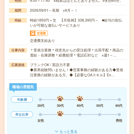
9:00～17:40 ※残業はほとんどありません。※休憩60分。
時間
2026/09/01～長期 ※9月～！
期間
時給1850円＋交 【月収例】338,395円～ ■給与の前払
時給
いが可能な速払いサービスあり
交通費
交通費支給あり
＊受発注業務＊得意先からの受注処理＊出荷手配＊商品の
仕事内容
需給・在庫調整＊経費処理＊電話応対など ※週1～…
ブランクOK / 英語力不要
応募資格
◆業界経験問いません！◆営業事務の経験がある方◆受発
注業務の経験がある方。◆【必要なOAスキル】Ex…
職場の雰囲気
年齢層
20代
30代
40代
50代
60代
男女比率
女性
男性
もっと見る