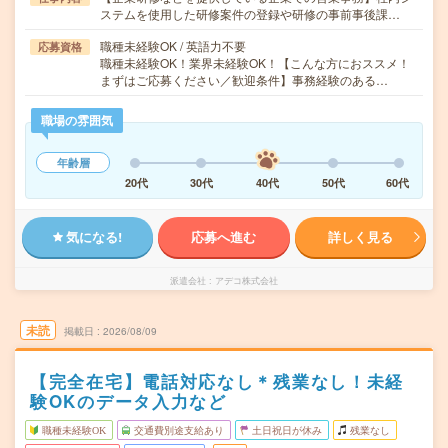
ステムを使用した研修案件の登録や研修の事前事後課…
職種未経験OK / 英語力不要
応募資格
職種未経験OK！業界未経験OK！【こんな方におススメ！
まずはご応募ください／歓迎条件】事務経験のある…
職場の雰囲気
年齢層
20代
30代
40代
50代
60代
気になる!
応募へ進む
詳しく見る
派遣会社
アデコ株式会社
未読
掲載日
2026/08/09
【完全在宅】電話対応なし＊残業なし！未経
験OKのデータ入力など
職種未経験OK
交通費別途支給あり
土日祝日が休み
残業なし