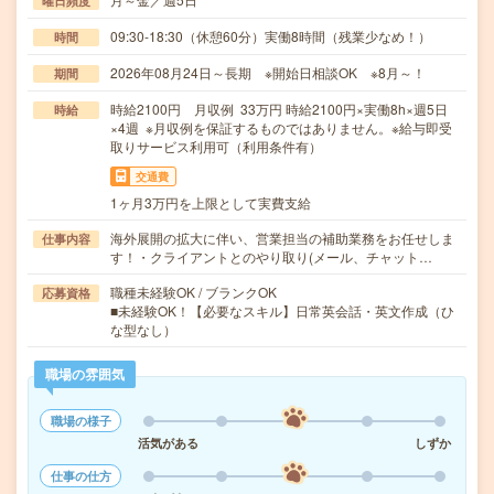
曜日頻度
09:30-18:30（休憩60分）実働8時間（残業少なめ！）
時間
2026年08月24日～長期 ※開始日相談OK ※8月～！
期間
時給2100円 月収例 33万円 時給2100円×実働8h×週5日
時給
×4週 ※月収例を保証するものではありません。※給与即受
取りサービス利用可（利用条件有）
交通費
1ヶ月3万円を上限として実費支給
海外展開の拡大に伴い、営業担当の補助業務をお任せしま
仕事内容
す！・クライアントとのやり取り(メール、チャット…
職種未経験OK / ブランクOK
応募資格
■未経験OK！【必要なスキル】日常英会話・英文作成（ひ
な型なし）
職場の雰囲気
職場の様子
活気がある
しずか
仕事の仕方