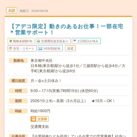
未読
掲載日
2026/08/09
【アデコ限定】動きのあるお仕事！一部在宅
＊営業サポート！
職種未経験OK
交通費別途支給あり
土日祝日が休み
在宅・リモート
WEB登録OK
派遣
東京都中央区
勤務地
日本橋(東京都)駅から徒歩1分／三越前駅から徒歩4分／大
手町(東京都)駅から徒歩6分
月～金※土日休み！
曜日頻度
9:00～17:15(実働:7時間15分) (休憩60分)
時間
2026/10/上旬～長期（3カ月以上） ★10月～OK！
期間
時給1900円
時給
交通費
交通費支給
【企業研修などを提供している企業での営業事務】社内シ
仕事内容