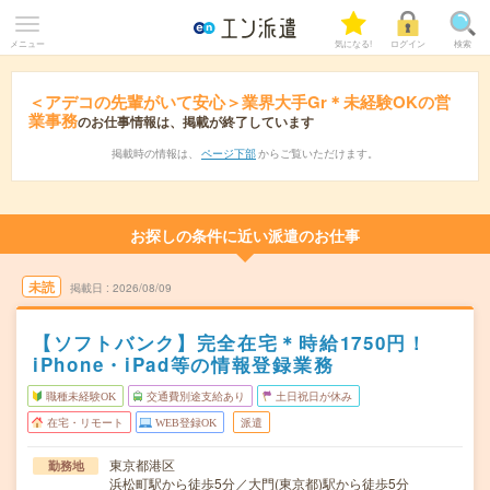
メニュー
気になる!
ログイン
検索
＜アデコの先輩がいて安心＞業界大手Gr＊未経験OKの営
業事務
のお仕事情報は、掲載が終了しています
掲載時の情報は、
ページ下部
からご覧いただけます。
お探しの条件に近い派遣のお仕事
未読
掲載日
2026/08/09
【ソフトバンク】完全在宅＊時給1750円！
iPhone・iPad等の情報登録業務
職種未経験OK
交通費別途支給あり
土日祝日が休み
在宅・リモート
WEB登録OK
派遣
東京都港区
勤務地
浜松町駅から徒歩5分／大門(東京都)駅から徒歩5分