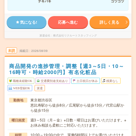
テキパキ
コツコツ
気になる!
応募へ進む
詳しく見る
派遣会社
株式会社リクルートスタッフィング
未読
掲載日
2026/08/09
商品開発の進捗管理・調整【週3～5日・10～
16時可・時給2000円】有名化粧品
職種未経験OK
交通費別途支給あり
土日祝日が休み
残業なし
WEB登録OK
派遣
東京都渋谷区
勤務地
恵比寿駅から徒歩8分／広尾駅から徒歩13分／代官山駅か
ら徒歩15分
週3～5日（月～金）※日数・曜日はお選びいただけます。※
曜日頻度
お休み相談も柔軟にご対応いただけます。
10:00～19:00の中で、実働5時間以上でお選びいただけま
時間