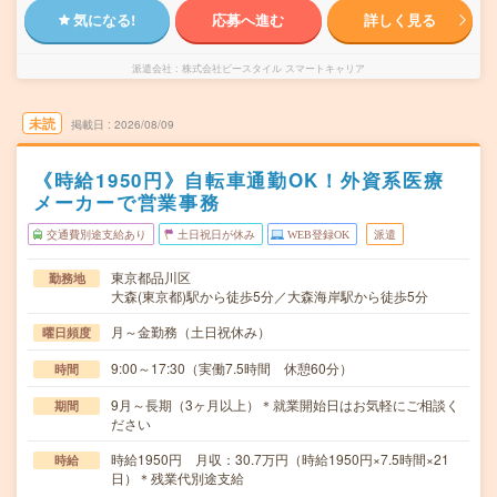
気になる!
応募へ進む
詳しく見る
派遣会社
株式会社ビースタイル スマートキャリア
未読
掲載日
2026/08/09
《時給1950円》自転車通勤OK！外資系医療
メーカーで営業事務
交通費別途支給あり
土日祝日が休み
WEB登録OK
派遣
東京都品川区
勤務地
大森(東京都)駅から徒歩5分／大森海岸駅から徒歩5分
月～金勤務（土日祝休み）
曜日頻度
9:00～17:30（実働7.5時間 休憩60分）
時間
9月～長期（3ヶ月以上）＊就業開始日はお気軽にご相談く
期間
ださい
時給1950円 月収：30.7万円（時給1950円×7.5時間×21
時給
日）＊残業代別途支給