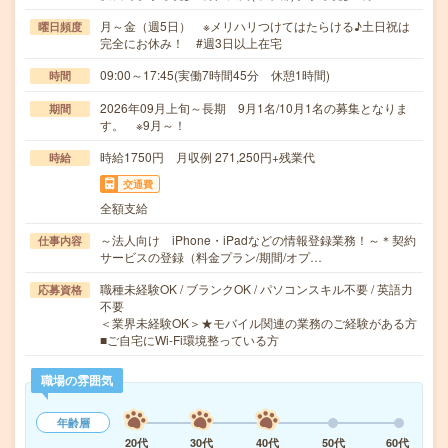
月～金（週5日） ※メリハリつけてはたらける♪土日祝は
曜日頻度
完全にお休み！ #週3日以上在宅
09:00～17:45(実働7時間45分 休憩1時間)
時間
2026年09月上旬～長期 9月1名/10月1名の募集となりま
期間
す。 ※9月～！
時給1750円 月収例 271,250円+残業代
時給
交通費
全額支給
～法人向け iPhone・iPadなどの情報登録業務！～＊契約
仕事内容
サービスの登録（料金プラン/期間/オプ…
職種未経験OK / ブランクOK / パソコンスキル不要 / 英語力
応募資格
不要
＜業界未経験OK＞★モバイル関連の業務のご経験がある方
■ご自宅にWi-Fi環境整っている方
職場の雰囲気
年齢層
20代
30代
40代
50代
60代