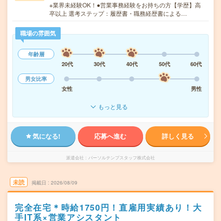
※業界未経験OK！●営業事務経験をお持ちの方【学歴】高
卒以上 選考ステップ：履歴書・職務経歴書による…
職場の雰囲気
年齢層
20代
30代
40代
50代
60代
男女比率
女性
男性
もっと見る
気になる!
応募へ進む
詳しく見る
派遣会社
パーソルテンプスタッフ株式会社
未読
掲載日
2026/08/09
完全在宅＊時給1750円！直雇用実績あり！大
手IT系×営業アシスタント