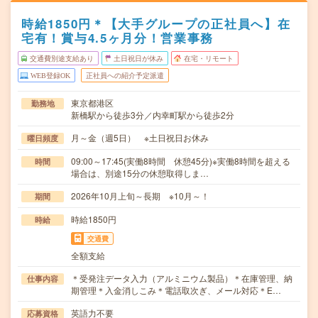
時給1850円＊【大手グループの正社員へ】在
宅有！賞与4.5ヶ月分！営業事務
交通費別途支給あり
土日祝日が休み
在宅・リモート
WEB登録OK
正社員への紹介予定派遣
東京都港区
勤務地
新橋駅から徒歩3分／内幸町駅から徒歩2分
月～金（週5日） ※土日祝日お休み
曜日頻度
09:00～17:45(実働8時間 休憩45分)※実働8時間を超える
時間
場合は、別途15分の休憩取得しま…
2026年10月上旬～長期 ※10月～！
期間
時給1850円
時給
交通費
全額支給
＊受発注データ入力（アルミニウム製品）＊在庫管理、納
仕事内容
期管理＊入金消しこみ＊電話取次ぎ、メール対応＊E…
英語力不要
応募資格