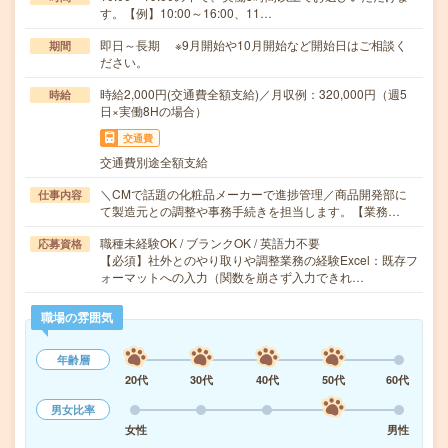
す。【例】10:00～16:00、11…
即日～長期 ※9月開始や10月開始など開始日はご相談く
期間
ださい。
時給2,000円(交通費全額支給)／月収例：320,000円（週5
時給
日×実働8Hの場合）
交通費
交通費別途全額支給
＼CMで話題の化粧品メーカーで進捗管理／商品開発部に
仕事内容
て製造元との調整や事務手続きを担当します。【業務…
職種未経験OK / ブランクOK / 英語力不要
応募資格
【必須】社外とのやり取りや調整業務の経験Excel：既存フ
ォーマットへの入力（関数を崩さず入力できれ…
職場の雰囲気
年齢層
20代
30代
40代
50代
60代
男女比率
女性
男性