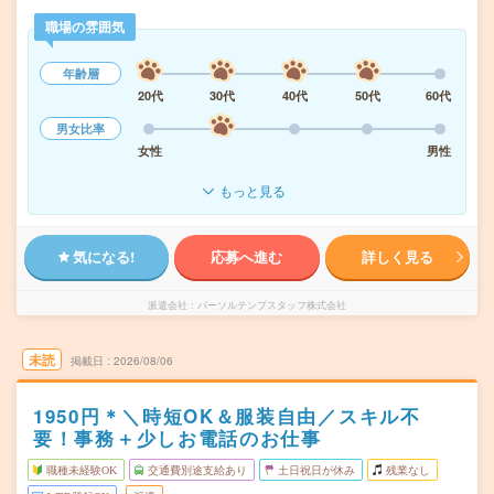
職場の雰囲気
年齢層
20代
30代
40代
50代
60代
男女比率
女性
男性
もっと見る
気になる!
応募へ進む
詳しく見る
派遣会社
パーソルテンプスタッフ株式会社
未読
掲載日
2026/08/06
1950円＊＼時短OK＆服装自由／スキル不
要！事務＋少しお電話のお仕事
職種未経験OK
交通費別途支給あり
土日祝日が休み
残業なし