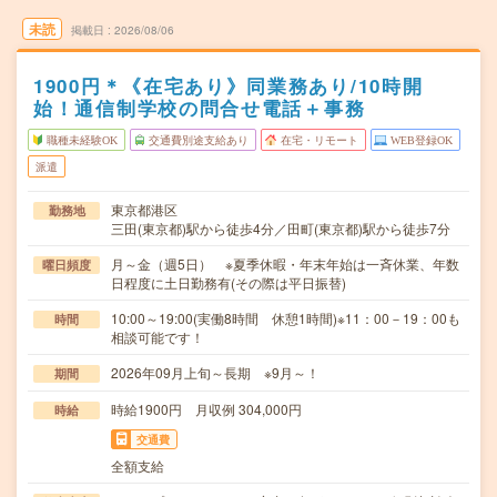
未読
掲載日
2026/08/06
1900円＊《在宅あり》同業務あり/10時開
始！通信制学校の問合せ電話＋事務
職種未経験OK
交通費別途支給あり
在宅・リモート
WEB登録OK
派遣
東京都港区
勤務地
三田(東京都)駅から徒歩4分／田町(東京都)駅から徒歩7分
月～金（週5日） ※夏季休暇・年末年始は一斉休業、年数
曜日頻度
日程度に土日勤務有(その際は平日振替)
10:00～19:00(実働8時間 休憩1時間)※11：00－19：00も
時間
相談可能です！
2026年09月上旬～長期 ※9月～！
期間
時給1900円 月収例 304,000円
時給
交通費
全額支給