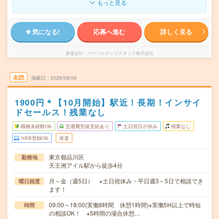
もっと見る
気になる!
応募へ進む
詳しく見る
派遣会社
パーソルテンプスタッフ株式会社
未読
掲載日
2026/08/06
1900円＊【10月開始】駅近！長期！インサイ
ドセールス！残業なし
職種未経験OK
交通費別途支給あり
土日祝日が休み
残業なし
WEB登録OK
派遣
東京都品川区
勤務地
天王洲アイル駅から徒歩4分
月～金（週5日） ※土日祝休み・平日週3～5日で相談でき
曜日頻度
ます！
09:00～18:00(実働8時間 休憩1時間)※実働5H以上で時短
時間
の相談OK！ ※5時間の場合休憩…