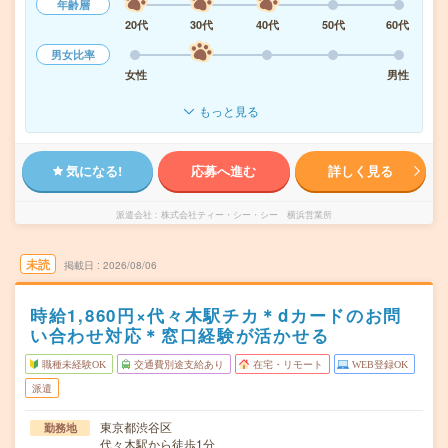
年齢層
20代
30代
40代
50代
60代
男女比率
女性
男性
もっと見る
気になる!
応募へ進む
詳しく見る
派遣会社
株式会社ティー・シー・シー 横浜営業所
未読
掲載日
2026/08/06
時給1,860円×代々木駅チカ＊dカードのお問
い合わせ対応＊窓口経験が活かせる
職種未経験OK
交通費別途支給あり
在宅・リモート
WEB登録OK
派遣
東京都渋谷区
勤務地
代々木駅から徒歩1分