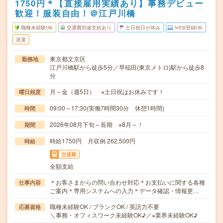
1750円＊【直接雇用実績あり】事務デビュー
歓迎！服装自由！＠江戸川橋
職種未経験OK
交通費別途支給あり
土日祝日が休み
WEB登録OK
派遣
東京都文京区
勤務地
江戸川橋駅から徒歩5分／早稲田(東京メトロ)駅から徒歩8
分
月～金（週5日） ※土日祝はお休みです！
曜日頻度
09:00～17:30(実働7時間30分 休憩1時間)
時間
2026年08月下旬～長期 ※8月～！
期間
時給1750円 月収例 262,500円
時給
交通費
全額支給
＊お客さまからの問い合わせ対応＊お支払いに関する各種
仕事内容
ご案内＊専用システムへの入力＊データ確認・情報更…
職種未経験OK / ブランクOK / 英語力不要
応募資格
＼事務・オフィスワーク未経験OK♪／※業界未経験OK♪