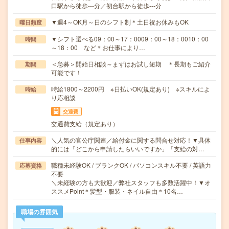
口駅から徒歩---分／初台駅から徒歩---分
▼週4～OK月～日のシフト制＊土日祝お休みもOK
曜日頻度
▼シフト選べる09：00～17：0009：00～18：0010：00
時間
～18：00 など＊お仕事により…
＜急募＞開始日相談～まずはお試し短期 ＊長期もご紹介
期間
可能です！
時給1800～2200円 ※日払いOK(規定あり) ※スキルによ
時給
り応相談
交通費
交通費支給（規定あり）
＼人気の官公庁関連／給付金に関する問合せ対応！▼具体
仕事内容
的には「どこから申請したらいいですか」「支給の対…
職種未経験OK / ブランクOK / パソコンスキル不要 / 英語力
応募資格
不要
＼未経験の方も大歓迎／弊社スタッフも多数活躍中！▼オ
ススメPoint＊髪型・服装・ネイル自由＊10名…
職場の雰囲気