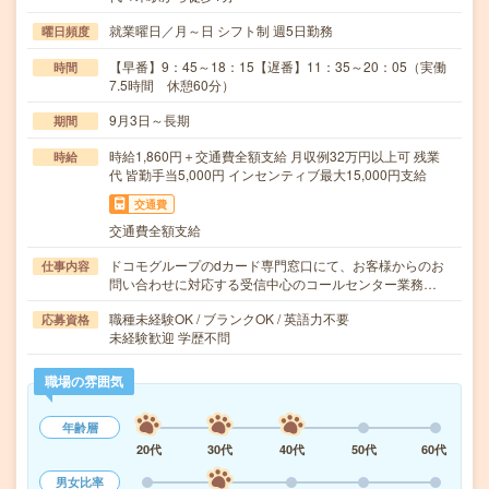
就業曜日／月～日 シフト制 週5日勤務
曜日頻度
【早番】9：45～18：15【遅番】11：35～20：05（実働
時間
7.5時間 休憩60分）
9月3日～長期
期間
時給1,860円＋交通費全額支給 月収例32万円以上可 残業
時給
代 皆勤手当5,000円 インセンティブ最大15,000円支給
交通費
交通費全額支給
ドコモグループのdカード専門窓口にて、お客様からのお
仕事内容
問い合わせに対応する受信中心のコールセンター業務…
職種未経験OK / ブランクOK / 英語力不要
応募資格
未経験歓迎 学歴不問
職場の雰囲気
年齢層
20代
30代
40代
50代
60代
男女比率