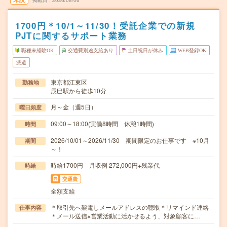
掲載日
2026/08/06
1700円＊10/1～11/30！受託企業での新規
PJTに関するサポート業務
職種未経験OK
交通費別途支給あり
土日祝日が休み
WEB登録OK
派遣
東京都江東区
勤務地
辰巳駅から徒歩10分
月～金（週5日）
曜日頻度
09:00～18:00(実働8時間 休憩1時間)
時間
2026/10/01～2026/11/30 期間限定のお仕事です ※10月
期間
～！
時給1700円 月収例 272,000円+残業代
時給
交通費
全額支給
＊取引先へ架電しメールアドレスの聴取＊リマインド連絡
仕事内容
＊メール送信※営業活動に活かせるよう、対象顧客に…