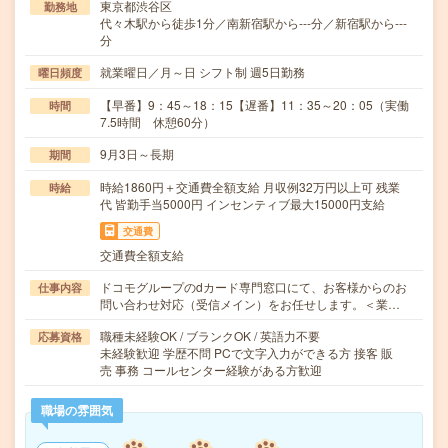
東京都渋谷区
勤務地
代々木駅から徒歩1分／南新宿駅から---分／新宿駅から---
分
就業曜日／月～日 シフト制 週5日勤務
曜日頻度
【早番】9：45～18：15【遅番】11：35～20：05（実働
時間
7.5時間 休憩60分）
9月3日～長期
期間
時給1860円＋交通費全額支給 月収例32万円以上可 残業
時給
代 皆勤手当5000円 インセンティブ最大15000円支給
交通費
交通費全額支給
ドコモグループのdカード専門窓口にて、お客様からのお
仕事内容
問い合わせ対応（受信メイン）をお任せします。＜業…
職種未経験OK / ブランクOK / 英語力不要
応募資格
未経験歓迎 学歴不問 PCで文字入力ができる方 接客 販
売 事務 コールセンター経験がある方歓迎
職場の雰囲気