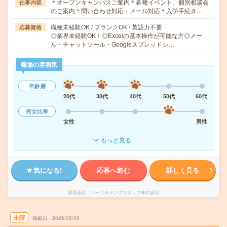
＊オープンキャンパスご案内＊各種イベント、個別相談会
仕事内容
のご案内＊問い合わせ対応・メール対応＊入学手続き…
職種未経験OK / ブランクOK / 英語力不要
応募資格
◎業界未経験OK！◎Excelの基本操作が可能な方◎メー
ル・チャットツール・Googleスプレッドシ…
職場の雰囲気
年齢層
20代
30代
40代
50代
60代
男女比率
女性
男性
もっと見る
気になる!
応募へ進む
詳しく見る
派遣会社
パーソルテンプスタッフ株式会社
未読
掲載日
2026/08/06