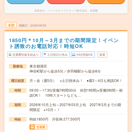
派遣会社
パーソルテンプスタッフ株式会社 首都圏
未読
掲載日
2026/08/06
1850円＊10月～3月までの期間限定！イベン
ト誘致のお電話対応！時短OK
交通費別途支給あり
土日祝日が休み
WEB登録OK
派遣
東京都港区
勤務地
神谷町駅から徒歩5分／赤羽橋駅から徒歩8分
月～金（週5日） ※土日祝休み！ ●週3～4日も相談OK！
曜日頻度
09:00～17:30(実働7時間30分 休憩1時間)※実働5時間～相
時間
談OK！ 10時スタートなども…
2026年10月上旬～2027年03月上旬 2027年3月までの期
期間
間限定 ※10月～！
時給1850円 月収例 277,500円
時給
交通費