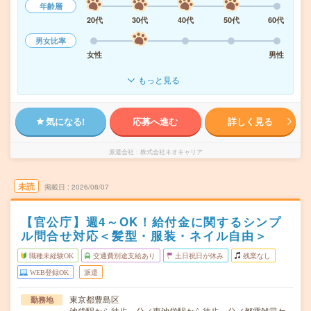
年齢層
20代
30代
40代
50代
60代
男女比率
女性
男性
もっと見る
気になる!
応募へ進む
詳しく見る
派遣会社
株式会社ネオキャリア
未読
掲載日
2026/08/07
【官公庁】週4～OK！給付金に関するシンプ
ル問合せ対応＜髪型・服装・ネイル自由＞
職種未経験OK
交通費別途支給あり
土日祝日が休み
残業なし
WEB登録OK
派遣
東京都豊島区
勤務地
池袋駅から徒歩---分／東池袋駅から徒歩---分／都電雑司ケ