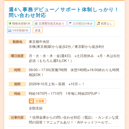
週4＼事務デビュー／サポート体制しっかり！
問い合わせ対応
職種未経験OK
交通費別途支給あり
土日祝日が休み
残業なし
WEB登録OK
派遣
東京都中央区
勤務地
京橋(東京都)駅から徒歩2分／東京駅から徒歩8分
月・火・水・木・金(週4日) ※土日祝休み ※月・木は出社
曜日頻度
必須（もちろん週5もOK！）
09:00～17:00(実働7時間 休憩1時間)※16:00終わりも時間
時間
相談OK！
2026年10月上旬～長期 ※10月～！
期間
時給1670円～1710円 1年毎に時給20円UP！
時給
交通費
全額支給
＊信用金庫からの問い合わせ対応（電話）・カンタンな質
仕事内容
問の回答！マニュアルあり！・AIチャットツールで…