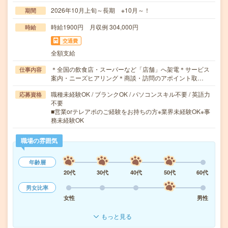
2026年10月上旬～長期 ※10月～！
期間
時給1900円 月収例 304,000円
時給
交通費
全額支給
＊全国の飲食店・スーパーなど「店舗」へ架電＊サービス
仕事内容
案内・ニーズヒアリング＊商談・訪問のアポイント取…
職種未経験OK / ブランクOK / パソコンスキル不要 / 英語力
応募資格
不要
■営業orテレアポのご経験をお持ちの方※業界未経験OK※事
務未経験OK
職場の雰囲気
年齢層
20代
30代
40代
50代
60代
男女比率
女性
男性
もっと見る