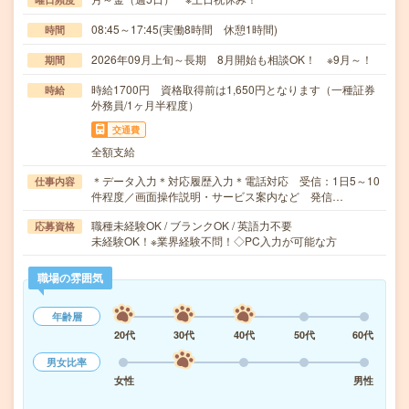
08:45～17:45(実働8時間 休憩1時間)
時間
2026年09月上旬～長期 8月開始も相談OK！ ※9月～！
期間
時給1700円 資格取得前は1,650円となります（一種証券
時給
外務員/1ヶ月半程度）
交通費
全額支給
＊データ入力＊対応履歴入力＊電話対応 受信：1日5～10
仕事内容
件程度／画面操作説明・サービス案内など 発信…
職種未経験OK / ブランクOK / 英語力不要
応募資格
未経験OK！※業界経験不問！◇PC入力が可能な方
職場の雰囲気
年齢層
20代
30代
40代
50代
60代
男女比率
女性
男性