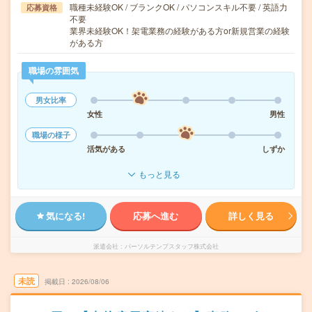
職種未経験OK / ブランクOK / パソコンスキル不要 / 英語力
応募資格
不要
業界未経験OK！架電業務の経験がある方or新規営業の経験
がある方
職場の雰囲気
男女比率
女性
男性
職場の様子
活気がある
しずか
もっと見る
気になる!
応募へ進む
詳しく見る
派遣会社
パーソルテンプスタッフ株式会社
未読
掲載日
2026/08/06