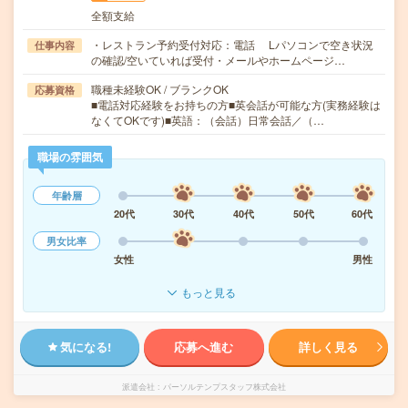
全額支給
・レストラン予約受付対応：電話 Lパソコンで空き状況
仕事内容
の確認/空いていれば受付・メールやホームページ…
職種未経験OK / ブランクOK
応募資格
■電話対応経験をお持ちの方■英会話が可能な方(実務経験は
なくてOKです)■英語：（会話）日常会話／（…
職場の雰囲気
年齢層
20代
30代
40代
50代
60代
男女比率
女性
男性
もっと見る
気になる!
応募へ進む
詳しく見る
派遣会社
パーソルテンプスタッフ株式会社