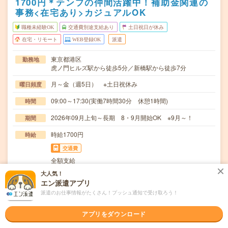
1700円＊テンプの仲間活躍中！補助金関連の
事務<在宅あり>カジュアルOK
職種未経験OK
交通費別途支給あり
土日祝日が休み
在宅・リモート
WEB登録OK
派遣
東京都港区
勤務地
虎ノ門ヒルズ駅から徒歩5分／新橋駅から徒歩7分
月～金（週5日） ※土日祝休み
曜日頻度
09:00～17:30(実働7時間30分 休憩1時間)
時間
2026年09月上旬～長期 8・9月開始OK ※9月～！
期間
時給1700円
時給
交通費
全額支給
大人気！
＊受電業務(8割) ※繁忙期以外は1日15件程度で多くない
仕事内容
エン派遣アプリ
です○・システム操作・必要書類に関する問い…
派遣のお仕事情報がたくさん！プッシュ通知で受け取ろう！
職種未経験OK / ブランクOK / パソコンスキル不要 / 英語力
応募資格
不要
アプリをダウンロード
●何かしらの電話対応経験・事務経験がある方