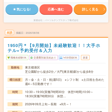
気になる!
応募へ進む
詳しく見る
派遣会社
パーソルテンプスタッフ株式会社
未読
掲載日
2026/08/06
1950円＊【9月開始】未経験歓迎！！大手ホ
テル×予約受付＆入力
職種未経験OK
交通費別途支給あり
WEB登録OK
派遣
東京都港区
勤務地
芝公園駅から徒歩2分／大門(東京都)駅から徒歩8分
月～金・土・日・祝(週5日) ※シフト制 ※土日祝を含めた
曜日頻度
週4～5日勤務です！
10:30～19:00(実働7時間30分 休憩1時間)10:00～
時間
18:30(実働7時間30分 休憩…
2026年09月上旬～長期 ※9月～！
期間