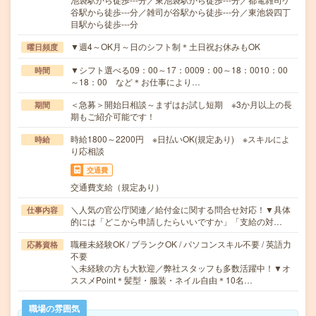
谷駅から徒歩---分／雑司が谷駅から徒歩---分／東池袋四丁
目駅から徒歩---分
▼週4～OK月～日のシフト制＊土日祝お休みもOK
曜日頻度
▼シフト選べる09：00～17：0009：00～18：0010：00
時間
～18：00 など＊お仕事により…
＜急募＞開始日相談～まずはお試し短期 ※3か月以上の長
期間
期もご紹介可能です！
時給1800～2200円 ※日払いOK(規定あり) ※スキルによ
時給
り応相談
交通費
交通費支給（規定あり）
＼人気の官公庁関連／給付金に関する問合せ対応！▼具体
仕事内容
的には「どこから申請したらいいですか」「支給の対…
職種未経験OK / ブランクOK / パソコンスキル不要 / 英語力
応募資格
不要
＼未経験の方も大歓迎／弊社スタッフも多数活躍中！▼オ
ススメPoint＊髪型・服装・ネイル自由＊10名…
職場の雰囲気