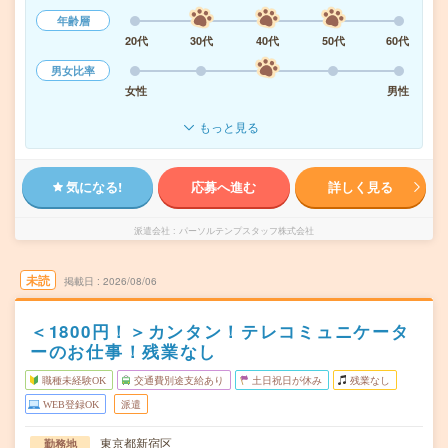
年齢層
20代
30代
40代
50代
60代
男女比率
女性
男性
もっと見る
気になる!
応募へ進む
詳しく見る
派遣会社
パーソルテンプスタッフ株式会社
未読
掲載日
2026/08/06
＜1800円！＞カンタン！テレコミュニケータ
ーのお仕事！残業なし
職種未経験OK
交通費別途支給あり
土日祝日が休み
残業なし
WEB登録OK
派遣
東京都新宿区
勤務地