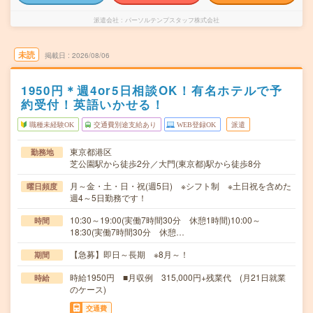
派遣会社
パーソルテンプスタッフ株式会社
未読
掲載日
2026/08/06
1950円＊週4or5日相談OK！有名ホテルで予
約受付！英語いかせる！
職種未経験OK
交通費別途支給あり
WEB登録OK
派遣
東京都港区
勤務地
芝公園駅から徒歩2分／大門(東京都)駅から徒歩8分
月～金・土・日・祝(週5日) ※シフト制 ※土日祝を含めた
曜日頻度
週4～5日勤務です！
10:30～19:00(実働7時間30分 休憩1時間)10:00～
時間
18:30(実働7時間30分 休憩…
【急募】即日～長期 ※8月～！
期間
時給1950円 ■月収例 315,000円+残業代 (月21日就業
時給
のケース)
交通費