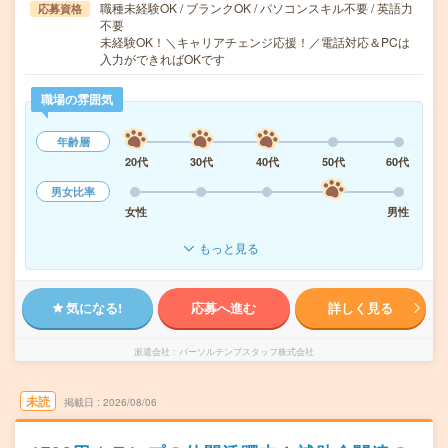
職種未経験OK / ブランクOK / パソコンスキル不要 / 英語力
応募資格
不要
未経験OK！＼キャリアチェンジ応援！／電話対応＆PCは
入力ができればOKです
職場の雰囲気
年齢層
20代
30代
40代
50代
60代
男女比率
女性
男性
もっと見る
気になる!
応募へ進む
詳しく見る
派遣会社
パーソルテンプスタッフ株式会社
未読
掲載日
2026/08/06