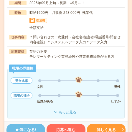
2026年09月上旬～長期 ※9月～！
期間
時給1600円 月収例 248,000円+残業代
時給
交通費
全額支給
＊問い合わせの一次受付（会社名/担当者/電話番号/問合せ
仕事内容
内容確認）＊システムへデータ入力＊データ入力…
英語力不要
応募資格
テレマーケティング業務経験や営業事務経験がある方
職場の雰囲気
男女比率
女性
男性
職場の様子
活気がある
しずか
もっと見る
気になる!
応募へ進む
詳しく見る