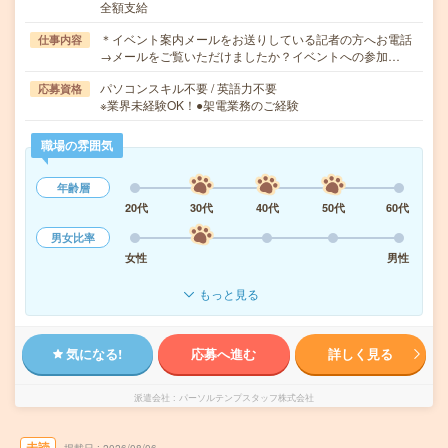
全額支給
＊イベント案内メールをお送りしている記者の方へお電話
仕事内容
→メールをご覧いただけましたか？イベントへの参加…
パソコンスキル不要 / 英語力不要
応募資格
※業界未経験OK！●架電業務のご経験
職場の雰囲気
年齢層
20代
30代
40代
50代
60代
男女比率
女性
男性
もっと見る
気になる!
応募へ進む
詳しく見る
派遣会社
パーソルテンプスタッフ株式会社
未読