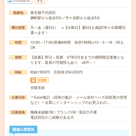
WEB登録OK
派遣
東京都千代田区
勤務地
麹町駅から徒歩5分／市ケ谷駅から徒歩5分
月～金（週5日） ※【出勤日】週4日も相談OK☆出勤曜日
曜日頻度
選べます！
10:00～17:00(実働6時間 休憩1時間)※10：0～18：00も
時間
OK
【急募】即日～長期 27年3月末までの期間限定業務とな
期間
ります。延長の可能性もあり ※8月～！
時給1950円 月収例 234,000円
時給
交通費
全額支給
＊Excel集計（回答の集計・メール添付ベース回収票の管理
仕事内容
など）＊企業にインターンシップのお受入れの…
職種未経験OK / ブランクOK / 英語力不要
応募資格
電話対応のご経験がある方
職場の雰囲気