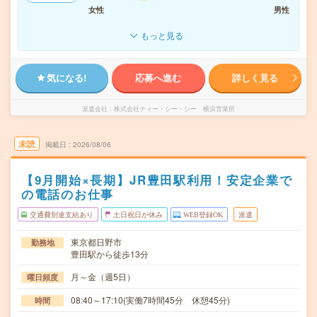
女性
男性
もっと見る
気になる!
応募へ進む
詳しく見る
派遣会社
株式会社ティー・シー・シー 横浜営業所
未読
掲載日
2026/08/06
【9月開始×長期】JR豊田駅利用！安定企業で
の電話のお仕事
交通費別途支給あり
土日祝日が休み
WEB登録OK
派遣
東京都日野市
勤務地
豊田駅から徒歩13分
月～金（週5日）
曜日頻度
08:40～17:10(実働7時間45分 休憩45分)
時間