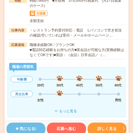
時給1950円 ■月収例 315,000円+残業代 (月21日就業
時給
のケース)
交通費
全額支給
・レストラン予約受付対応：電話 Lパソコンで空き状況
仕事内容
の確認/空いていれば受付・メールやホームページ…
職種未経験OK / ブランクOK
応募資格
■電話対応経験をお持ちの方■英会話が可能な方(実務経験は
なくてOKです)■英語：（会話）日常会話／（…
職場の雰囲気
年齢層
20代
30代
40代
50代
60代
男女比率
女性
男性
もっと見る
気になる!
応募へ進む
詳しく見る