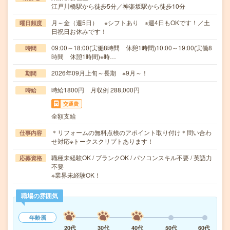
江戸川橋駅から徒歩5分／神楽坂駅から徒歩10分
月～金（週5日） ※シフトあり ※週4日もOKです！／土
曜日頻度
日祝日お休みです！
09:00～18:00(実働8時間 休憩1時間)10:00～19:00(実働8
時間
時間 休憩1時間)※時…
2026年09月上旬～長期 ※9月～！
期間
時給1800円 月収例 288,000円
時給
交通費
全額支給
＊リフォームの無料点検のアポイント取り付け＊問い合わ
仕事内容
せ対応※トークスクリプトあります！
職種未経験OK / ブランクOK / パソコンスキル不要 / 英語力
応募資格
不要
※業界未経験OK！
職場の雰囲気
年齢層
20代
30代
40代
50代
60代