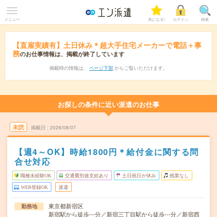
メニュー
気になる!
ログイン
検索
【直雇実績有】土日休み＊超大手住宅メーカーで電話＋事
務
のお仕事情報は、掲載が終了しています
掲載時の情報は、
ページ下部
からご覧いただけます。
お探しの条件に近い派遣のお仕事
未読
掲載日
2026/08/07
【週4～OK】時給1800円＊給付金に関する問
合せ対応
職種未経験OK
交通費別途支給あり
土日祝日が休み
残業なし
WEB登録OK
派遣
東京都新宿区
勤務地
新宿駅から徒歩---分／新宿三丁目駅から徒歩---分／新宿西