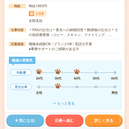
時給1850円
時給
交通費
全額支給
＊FAXの仕分け＊客先への納期回答＊郵便物の仕分け＊そ
仕事内容
の他庶務業務（コピー、スキャン、ファイリング、…
職種未経験OK / ブランクOK / 英語力不要
応募資格
●事務サポートのご経験がある方
職場の雰囲気
年齢層
20代
30代
40代
50代
60代
男女比率
女性
男性
もっと見る
気になる!
応募へ進む
詳しく見る