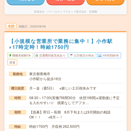
派遣会社
パーソルテンプスタッフ株式会社 首都圏
未読
掲載日
2026/08/06
【小規模な営業所で業務に集中！】小作駅
×17時定時！時給1750円
職種未経験OK
交通費別途支給あり
土日祝日が休み
WEB登録OK
派遣
東京都青梅市
勤務地
小作駅から徒歩16分
月～金（週5日） ※嬉しい土日祝休みです
曜日頻度
08:30～17:00(実働7時間30分 休憩1時間)※退勤後に予定
時間
を入れやすい☆ 残業なしでアフタ…
【急募】即日～長期 8月下旬または9月開始の相談
期間
OK！！ ※8月～！
時給1750円 月収例 262,500円
時給