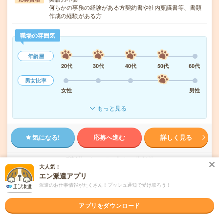
何らかの事務の経験がある方契約書や社内稟議書等、書類
作成の経験がある方
職場の雰囲気
年齢層
20代
30代
40代
50代
60代
男女比率
女性
男性
もっと見る
気になる!
応募へ進む
詳しく見る
派遣会社
パーソルテンプスタッフ株式会社
大人気！
エン派遣アプリ
未読
掲載日
2026/08/06
派遣のお仕事情報がたくさん！プッシュ通知で受け取ろう！
アプリをダウンロード
1750円＊＼いまどきIT企業で働こう／法人対
応経験あればOK！いろいろ事務