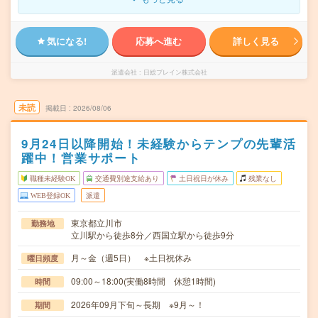
気になる!
応募へ進む
詳しく見る
派遣会社
日総ブレイン株式会社
未読
掲載日
2026/08/06
9月24日以降開始！未経験からテンプの先輩活
躍中！営業サポート
職種未経験OK
交通費別途支給あり
土日祝日が休み
残業なし
WEB登録OK
派遣
東京都立川市
勤務地
立川駅から徒歩8分／西国立駅から徒歩9分
月～金（週5日） ※土日祝休み
曜日頻度
09:00～18:00(実働8時間 休憩1時間)
時間
2026年09月下旬～長期 ※9月～！
期間