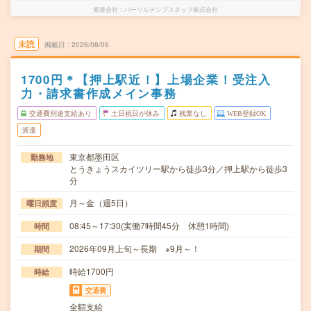
派遣会社
パーソルテンプスタッフ株式会社
未読
掲載日
2026/08/06
1700円＊【押上駅近！】上場企業！受注入
力・請求書作成メイン事務
交通費別途支給あり
土日祝日が休み
残業なし
WEB登録OK
派遣
東京都墨田区
勤務地
とうきょうスカイツリー駅から徒歩3分／押上駅から徒歩3
分
月～金（週5日）
曜日頻度
08:45～17:30(実働7時間45分 休憩1時間)
時間
2026年09月上旬～長期 ※9月～！
期間
時給1700円
時給
交通費
全額支給