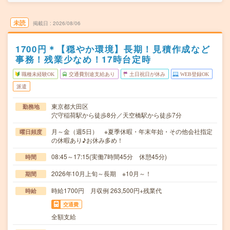
未読
掲載日
2026/08/06
1700円＊【穏やか環境】長期！見積作成など
事務！残業少なめ！17時台定時
職種未経験OK
交通費別途支給あり
土日祝日が休み
WEB登録OK
派遣
東京都大田区
勤務地
穴守稲荷駅から徒歩8分／天空橋駅から徒歩7分
月～金（週5日） ※夏季休暇・年末年始・その他会社指定
曜日頻度
の休暇あり♪お休み多め！
08:45～17:15(実働7時間45分 休憩45分)
時間
2026年10月上旬～長期 ※10月～！
期間
時給1700円 月収例 263,500円+残業代
時給
交通費
全額支給