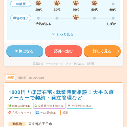
年齢層
20代
30代
40代
50代
60代
職場の様子
活気がある
しずか
もっと見る
気になる!
応募へ進む
詳しく見る
派遣会社
パーソルテンプスタッフ株式会社 首都圏
未読
掲載日
2026/08/06
1800円＊ほぼ在宅×就業時間相談！大手医療
メーカーで契約・発注管理など
職種未経験OK
交通費別途支給あり
土日祝日が休み
在宅・リモート
WEB登録OK
派遣
東京都八王子市
勤務地