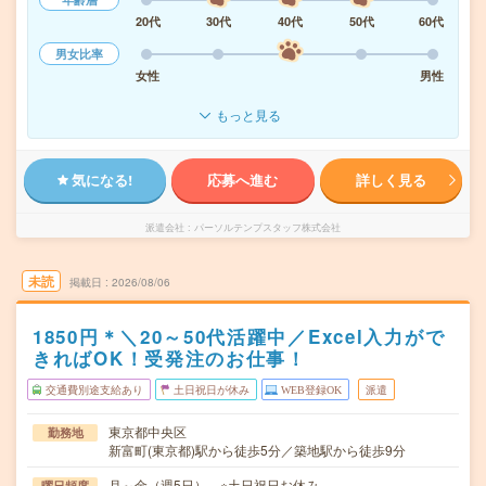
20代
30代
40代
50代
60代
男女比率
女性
男性
もっと見る
気になる!
応募へ進む
詳しく見る
派遣会社
パーソルテンプスタッフ株式会社
未読
掲載日
2026/08/06
1850円＊＼20～50代活躍中／Excel入力がで
きればOK！受発注のお仕事！
交通費別途支給あり
土日祝日が休み
WEB登録OK
派遣
東京都中央区
勤務地
新富町(東京都)駅から徒歩5分／築地駅から徒歩9分
月～金（週5日） ※土日祝日お休み
曜日頻度