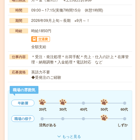
09:00～17:15(実働7時間15分 休憩1時間)
時間
2026年09月上旬～長期 ※9月～！
期間
時給1850円
時給
交通費
全額支給
＊受注・発注処理＊出荷手配＊売上・仕入の計上＊在庫管
仕事内容
理・納期調整＊入金処理＊電話対応 など
英語力不要
応募資格
◆受発注のご経験
職場の雰囲気
年齢層
20代
30代
40代
50代
60代
職場の様子
活気がある
しずか
もっと見る