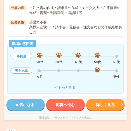
＊注文書の作成＊請求書の作成＊データ入力＊在庫帳票の
仕事内容
作成＊書類の到着確認＊電話対応
英語力不要
応募資格
業界未経験OK！請求書・見積書・注文書などの作成経験あ
る方
職場の雰囲気
年齢層
20代
30代
40代
50代
60代
男女比率
女性
男性
もっと見る
気になる!
応募へ進む
詳しく見る
派遣会社
パーソルテンプスタッフ株式会社