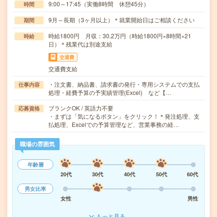
9:00～17:45（実働8時間 休憩45分）
時間
9月～長期（3ヶ月以上）＊就業開始日はご相談ください
期間
時給1800円 月収：30.2万円（時給1800円×8時間×21
時給
日）＊残業代は別途支給
交通費
交通費支給
・注文書、納品書、請求書の発行・専用システムでの支払
仕事内容
処理・経費予算の予実績管理(Excel) など【…
ブランクOK / 英語力不要
応募資格
・まずは「気になるボタン」をクリック！＊発注処理、支
払処理、Excelでの予算管理など、営業事務の経…
職場の雰囲気
年齢層
20代
30代
40代
50代
60代
男女比率
女性
男性
もっと見る