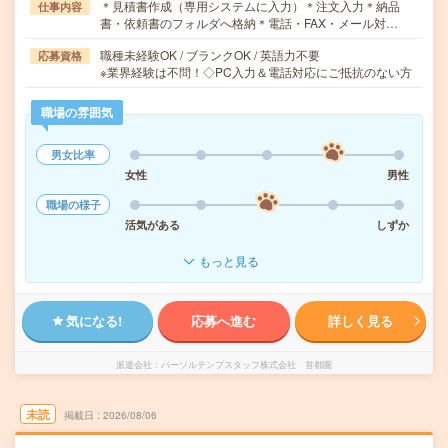
＊見積書作成（専用システムに入力）＊注文入力＊納品
仕事内容
書・依頼書のフォルダへ格納＊電話・FAX・メール対…
職種未経験OK / ブランクOK / 英語力不要
応募資格
※業界経験は不問！◇PC入力＆電話対応にご抵抗のない方
職場の雰囲気
男女比率
女性
男性
職場の様子
活気がある
しずか
もっと見る
気になる!
応募へ進む
詳しく見る
派遣会社
パーソルテンプスタッフ株式会社 首都圏
未読
掲載日
2026/08/06