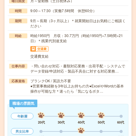
月～金勤務（土日祝休み）
曜日頻度
9:00～17:30（実働7.5時間 休憩60分）
時間
9月～長期（3ヶ月以上）＊就業開始日はお気軽にご相談く
期間
ださい
時給1950円 月収：30.7万円（時給1950円×7.5時間×21
時給
日）＊残業代別途支給
交通費
交通費支給
・問い合わせ対応・書類対応業務・出荷手配・システムで
仕事内容
データ登録/申請対応・製品不具合に対する対応業務…
ブランクOK / 英語力不要
応募資格
●営業事務経験を3年以上お持ちの方●ExcelやWordの基本
操作が可能な方＊迷ったら「気になるボタ…
職場の雰囲気
年齢層
20代
30代
40代
50代
60代
男女比率