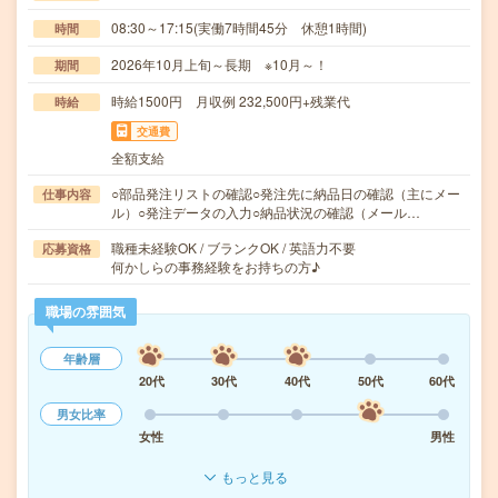
08:30～17:15(実働7時間45分 休憩1時間)
時間
2026年10月上旬～長期 ※10月～！
期間
時給1500円 月収例 232,500円+残業代
時給
交通費
全額支給
○部品発注リストの確認○発注先に納品日の確認（主にメー
仕事内容
ル）○発注データの入力○納品状況の確認（メール…
職種未経験OK / ブランクOK / 英語力不要
応募資格
何かしらの事務経験をお持ちの方♪
職場の雰囲気
年齢層
20代
30代
40代
50代
60代
男女比率
女性
男性
もっと見る