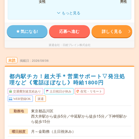
女性
男性
もっと見る
気になる!
応募へ進む
詳しく見る
派遣会社
日総ブレイン株式会社
未読
掲載日
2026/08/06
都内駅チカ！超大手＊営業サポート▽発注処
理など《電話ほぼなし》時給1800円
交通費別途支給あり
土日祝日が休み
在宅・リモート
WEB登録OK
派遣
東京都品川区
勤務地
西大井駅から徒歩5分／中延駅から徒歩15分／下神明駅か
ら徒歩15分
月～金勤務（土日祝休み）
曜日頻度