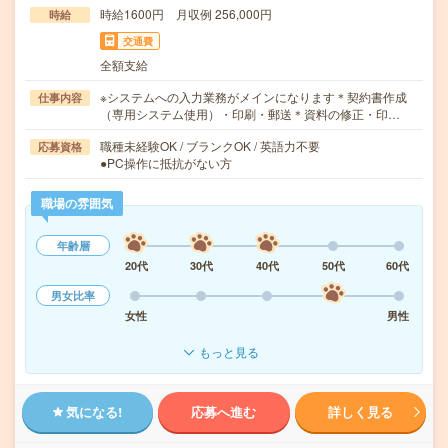
時給1600円 月収例 256,000円
時給
交通費
全額支給
※システムへの入力業務がメインになります＊契約書作成
仕事内容
（専用システム使用）・印刷・郵送＊資料の修正・印…
職種未経験OK / ブランクOK / 英語力不要
応募資格
●PC操作に抵抗がない方
職場の雰囲気
年齢層
20代
30代
40代
50代
60代
男女比率
女性
男性
もっと見る
気になる!
応募へ進む
詳しく見る