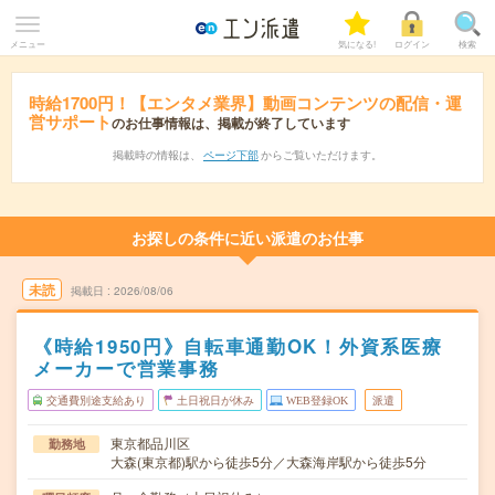
メニュー
気になる!
ログイン
検索
時給1700円！【エンタメ業界】動画コンテンツの配信・運
営サポート
のお仕事情報は、掲載が終了しています
掲載時の情報は、
ページ下部
からご覧いただけます。
お探しの条件に近い派遣のお仕事
未読
掲載日
2026/08/06
《時給1950円》自転車通勤OK！外資系医療
メーカーで営業事務
交通費別途支給あり
土日祝日が休み
WEB登録OK
派遣
東京都品川区
勤務地
大森(東京都)駅から徒歩5分／大森海岸駅から徒歩5分