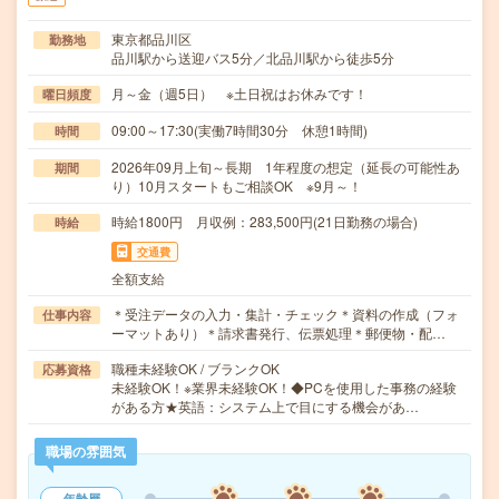
東京都品川区
勤務地
品川駅から送迎バス5分／北品川駅から徒歩5分
月～金（週5日） ※土日祝はお休みです！
曜日頻度
09:00～17:30(実働7時間30分 休憩1時間)
時間
2026年09月上旬～長期 1年程度の想定（延長の可能性あ
期間
り）10月スタートもご相談OK ※9月～！
時給1800円 月収例：283,500円(21日勤務の場合)
時給
交通費
全額支給
＊受注データの入力・集計・チェック＊資料の作成（フォ
仕事内容
ーマットあり）＊請求書発行、伝票処理＊郵便物・配…
職種未経験OK / ブランクOK
応募資格
未経験OK！※業界未経験OK！◆PCを使用した事務の経験
がある方★英語：システム上で目にする機会があ…
職場の雰囲気
年齢層