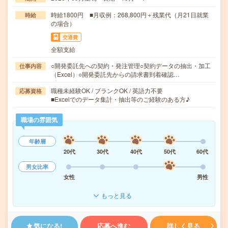
時給1800円 ■月収例：268,800円＋残業代（月21日就業
時給
の場合）
交通費
全額支給
○開発委託先への契約・発注管理○契約データの抽出・加工
仕事内容
（Excel）○開発委託先からの請求書到着確認…
職種未経験OK / ブランクOK / 英語力不要
応募資格
■Excelでのデータ集計・抽出等のご経験のある方♪
職場の雰囲気
年齢層
20代
30代
40代
50代
60代
男女比率
女性
男性
もっと見る
気になる!
応募へ進む
詳しく見る