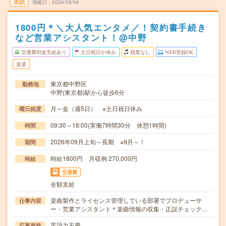
未読
掲載日
2026/08/06
1800円＊＼大人気エンタメ／！契約書手続き
など営業アシスタント！@中野
交通費別途支給あり
土日祝日が休み
残業なし
WEB登録OK
派遣
東京都中野区
勤務地
中野(東京都)駅から徒歩6分
月～金（週5日） ※土日祝日休み
曜日頻度
09:30～18:00(実働7時間30分 休憩1時間)
時間
2026年09月上旬～長期 ※9月～！
期間
時給1800円 月収例 270,000円
時給
交通費
全額支給
楽曲製作とライセンス管理している部署でプロデューサ
仕事内容
ー・営業アシスタント＊楽曲情報の収集・正誤チェック…
英語力不要
応募資格