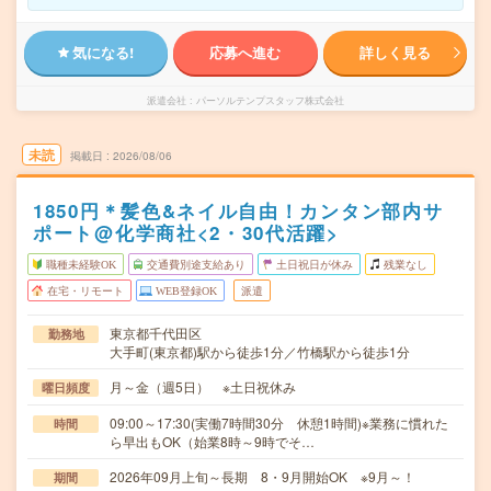
気になる!
応募へ進む
詳しく見る
派遣会社
パーソルテンプスタッフ株式会社
未読
掲載日
2026/08/06
1850円＊髪色&ネイル自由！カンタン部内サ
ポート@化学商社<2・30代活躍>
職種未経験OK
交通費別途支給あり
土日祝日が休み
残業なし
在宅・リモート
WEB登録OK
派遣
東京都千代田区
勤務地
大手町(東京都)駅から徒歩1分／竹橋駅から徒歩1分
月～金（週5日） ※土日祝休み
曜日頻度
09:00～17:30(実働7時間30分 休憩1時間)※業務に慣れた
時間
ら早出もOK（始業8時～9時でそ…
2026年09月上旬～長期 8・9月開始OK ※9月～！
期間