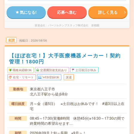
気になる!
応募へ進む
詳しく見る
派遣会社
パーソルテンプスタッフ株式会社 首都圏
未読
掲載日
2026/08/06
【ほぼ在宅！】大手医療機器メーカー！契約
管理！1800円
職種未経験OK
交通費別途支給あり
土日祝日が休み
在宅・リモート
WEB登録OK
派遣
東京都八王子市
勤務地
北八王子駅から徒歩8分
月～金（週5日） ※土日祝はお休みです！ #週3日以上在
曜日頻度
宅
08:45～17:30(実働8時間 休憩45分)※16:30～17:30の間で
時間
終業時間の希望出せます…
2026年09月上旬～長期 ※9月～！
期間