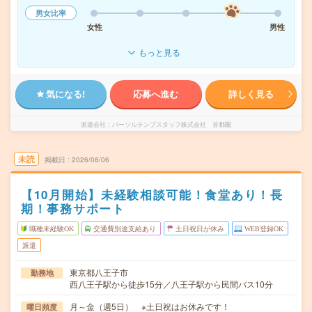
男女比率
女性
男性
もっと見る
気になる!
応募へ進む
詳しく見る
派遣会社
パーソルテンプスタッフ株式会社 首都圏
未読
掲載日
2026/08/06
【10月開始】未経験相談可能！食堂あり！長
期！事務サポート
職種未経験OK
交通費別途支給あり
土日祝日が休み
WEB登録OK
派遣
東京都八王子市
勤務地
西八王子駅から徒歩15分／八王子駅から民間バス10分
月～金（週5日） ※土日祝はお休みです！
曜日頻度