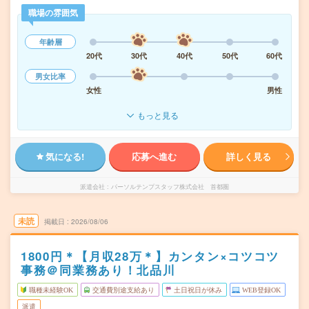
職場の雰囲気
年齢層
20代
30代
40代
50代
60代
男女比率
女性
男性
もっと見る
気になる!
応募へ進む
詳しく見る
派遣会社
パーソルテンプスタッフ株式会社 首都圏
未読
掲載日
2026/08/06
1800円＊【月収28万＊】カンタン×コツコツ
事務＠同業務あり！北品川
職種未経験OK
交通費別途支給あり
土日祝日が休み
WEB登録OK
派遣