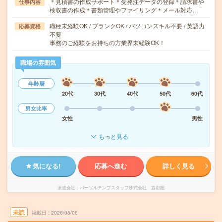
＊見積書の作成サポート＊受発注データの登録＊請求書や
仕事内容
検収書の作成＊書類管理やファイリング＊メール対応…
職種未経験OK / ブランクOK / パソコンスキル不要 / 英語力
応募資格
不要
事務のご経験をお持ちの方業界未経験OK！
職場の雰囲気
年齢層
20代
30代
40代
50代
60代
男女比率
女性
男性
もっと見る
気になる!
応募へ進む
詳しく見る
派遣会社
パーソルテンプスタッフ株式会社 首都圏
未読
掲載日
2026/08/06