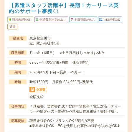
【派遣スタッフ活躍中】長期！カーリース契
約のサポート事務〇
職種未経験OK
交通費別途支給あり
土日祝日が休み
WEB登録OK
派遣
東京都立川市
勤務地
立川駅から徒歩5分
月～金（週5日） ※土日祝日はしっかりお休み
曜日頻度
09:00～17:00(実働7時間 休憩1時間)
時間
2026年09月下旬～長期 ※9月～！
期間
時給1600円 月収例 224,000円+残業代
時給
交通費
全額支給
＊見積書、契約書作成＊契約申請業務＊電話対応→ディー
仕事内容
ラーや顧客への不備確認や見積日程連絡等＊書類作成…
職種未経験OK / ブランクOK / 英語力不要
応募資格
■業界未経験OK！PCを使用した事務の経験があればOK♪