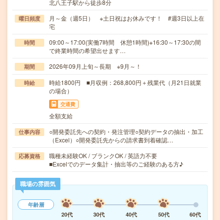
北八王子駅から徒歩8分
月～金（週5日） ※土日祝はお休みです！ #週3日以上在
曜日頻度
宅
09:00～17:00(実働7時間 休憩1時間)※16:30～17:30の間
時間
で終業時間の希望出せます…
2026年09月上旬～長期 ※9月～！
期間
時給1800円 ■月収例：268,800円＋残業代（月21日就業
時給
の場合）
交通費
全額支給
○開発委託先への契約・発注管理○契約データの抽出・加工
仕事内容
（Excel）○開発委託先からの請求書到着確認…
職種未経験OK / ブランクOK / 英語力不要
応募資格
■Excelでのデータ集計・抽出等のご経験のある方♪
職場の雰囲気
年齢層
20代
30代
40代
50代
60代