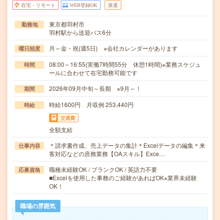
在宅・リモート
WEB登録OK
派遣
東京都羽村市
勤務地
羽村駅から送迎バス6分
月～金・祝(週5日) ※会社カレンダーがあります
曜日頻度
08:00～16:55(実働7時間55分 休憩1時間)※業務スケジュ
時間
ールに合わせて在宅勤務可能です
2026年09月中旬～長期 ※9月～！
期間
時給1600円 月収例 253,440円
時給
交通費
全額支給
＊請求書作成、売上データの集計＊Excelデータの編集＊来
仕事内容
客対応などの庶務業務【OAスキル】Exce…
職種未経験OK / ブランクOK / 英語力不要
応募資格
■Excelを使用した事務のご経験があればOK※業界未経験
OK！
職場の雰囲気