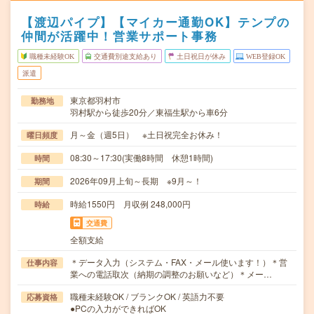
【渡辺パイプ】【マイカー通勤OK】テンプの
仲間が活躍中！営業サポート事務
職種未経験OK
交通費別途支給あり
土日祝日が休み
WEB登録OK
派遣
東京都羽村市
勤務地
羽村駅から徒歩20分／東福生駅から車6分
月～金（週5日） ※土日祝完全お休み！
曜日頻度
08:30～17:30(実働8時間 休憩1時間)
時間
2026年09月上旬～長期 ※9月～！
期間
時給1550円 月収例 248,000円
時給
交通費
全額支給
＊データ入力（システム・FAX・メール使います！）＊営
仕事内容
業への電話取次（納期の調整のお願いなど）＊メー…
職種未経験OK / ブランクOK / 英語力不要
応募資格
●PCの入力ができればOK