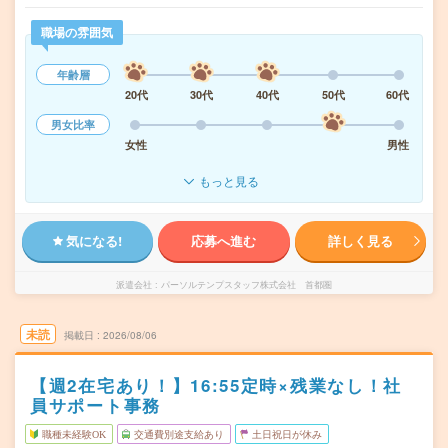
職場の雰囲気
年齢層
20代
30代
40代
50代
60代
男女比率
女性
男性
もっと見る
気になる!
応募へ進む
詳しく見る
派遣会社
パーソルテンプスタッフ株式会社 首都圏
未読
掲載日
2026/08/06
【週2在宅あり！】16:55定時×残業なし！社
員サポート事務
職種未経験OK
交通費別途支給あり
土日祝日が休み