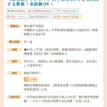
する事務！未経験OK！
職種未経験OK
交通費別途支給あり
土日祝日が休み
在宅・リモート
WEB登録OK
正社員への紹介予定派遣
東京都千代田区
勤務地
竹橋駅から徒歩1分／大手町(東京都)駅から徒歩6分／神保
町駅から徒歩7分
月～金
曜日頻度
◆9:15～17:30（休憩1時間、実働7時間15分）※残業20時
時間
間程度【在宅】週0～2回程度あり
9月1日～（最長6ヶ月の派遣後、双方合意の上、正社員と
期間
して採用予定）
時給1800円～
時給
交通費
通勤交通費全額支給 ※派遣先企業への直接雇用転換後は
派遣先規定による
～大手総合商社Grで社員向け借上げ社宅・寮の運営管理業
仕事内容
務～・グループ社員が利用する社員寮・社宅への入…