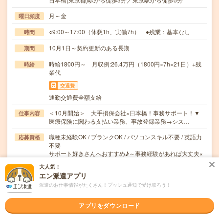
月～金
曜日頻度
○9:00～17:00（休憩1h、実働7h） ●残業：基本なし
時間
10月1日～契約更新のある長期
期間
時給1800円～ 月収例:26.4万円（1800円×7h×21日）+残
時給
業代
交通費
通勤交通費全額支給
＜10月開始＞ 大手損保会社×日本橋！事務サポート！▼
仕事内容
医療保険に関わる支払い業務、事故登録業務→シス…
職種未経験OK / ブランクOK / パソコンスキル不要 / 英語力
応募資格
不要
サポート好きさんへおすすめ♪～事務経験があれば大丈夫×
業界未経験も大歓迎です～
大人気！
エン派遣アプリ
職場の雰囲気
派遣のお仕事情報がたくさん！プッシュ通知で受け取ろう！
年齢層
アプリをダウンロード
20代
30代
40代
50代
60代