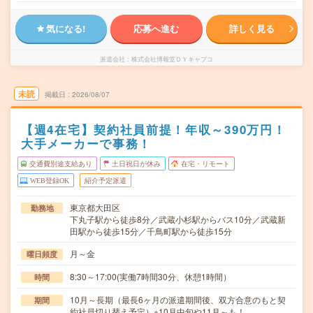
気になる!
応募へ進む
詳しく見る
派遣会社
株式会社博報堂ＤＹキャプコ
未読
掲載日
2026/08/07
【週4在宅】契約社員前提！年収～390万円！
大手メーカーで事務！
交通費別途支給あり
土日祝日が休み
在宅・リモート
WEB登録OK
紹介予定派遣
東京都大田区
勤務地
下丸子駅から徒歩8分／武蔵小杉駅からバス10分／武蔵新
田駅から徒歩15分／千鳥町駅から徒歩15分
月～金
曜日頻度
8:30～17:00(実働7時間30分、休憩1時間）
時間
10月～長期（最長6ヶ月の派遣期間後、双方合意のもと契
期間
約社員切り替え予定）※10月中旬や11月～も！