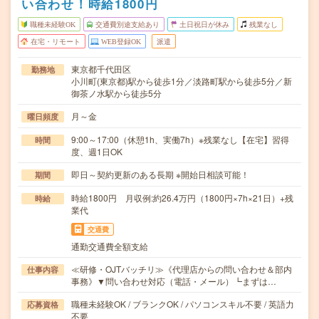
い合わせ！時給1800円
職種未経験OK
交通費別途支給あり
土日祝日が休み
残業なし
在宅・リモート
WEB登録OK
派遣
東京都千代田区
勤務地
小川町(東京都)駅から徒歩1分／淡路町駅から徒歩5分／新
御茶ノ水駅から徒歩5分
月～金
曜日頻度
9:00～17:00（休憩1h、実働7h）※残業なし【在宅】習得
時間
度、週1日OK
即日～契約更新のある長期 ※開始日相談可能！
期間
時給1800円 月収例:約26.4万円（1800円×7h×21日）+残
時給
業代
交通費
通勤交通費全額支給
≪研修・OJTバッチリ≫《代理店からの問い合わせ＆部内
仕事内容
事務》▼問い合わせ対応（電話・メール）┗まずは…
職種未経験OK / ブランクOK / パソコンスキル不要 / 英語力
応募資格
不要