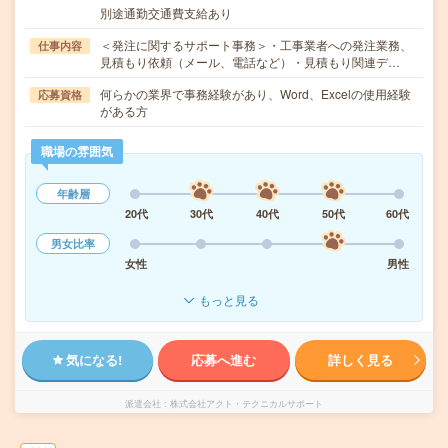
別途通勤交通費支給あり
＜発注に関するサポート事務＞・工事業者への発注業務、
仕事内容
見積もり依頼（メール、電話など）・見積もり関連デ…
何らかの業界で事務経験があり、Word、Excelの使用経験
応募資格
がある方
職場の雰囲気
年齢層
20代
30代
40代
50代
60代
男女比率
女性
男性
もっと見る
気になる!
応募へ進む
詳しく見る
派遣会社
株式会社アクト・テクニカルサポート