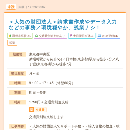
未読
掲載日
2026/08/07
＜人気の財団法人＞請求書作成やデータ入力
などの事務／環境穏やか、残業ナシ！
職種未経験OK
交通費別途支給あり
土日祝日が休み
WEB登録OK
派遣
東京都中央区
勤務地
茅場町駅から徒歩5分／日本橋(東京都)駅から徒歩7分／八
丁堀(東京都)駅から徒歩7分
月～金
曜日頻度
9：00～17：45（休憩60分）
時間
即日～長期
期間
1750円＋交通費別途支給
時給
交通費
交通費別途支給します
＜人気の財団法人でサポート事務＞・輸入食物の検査・検
仕事内容