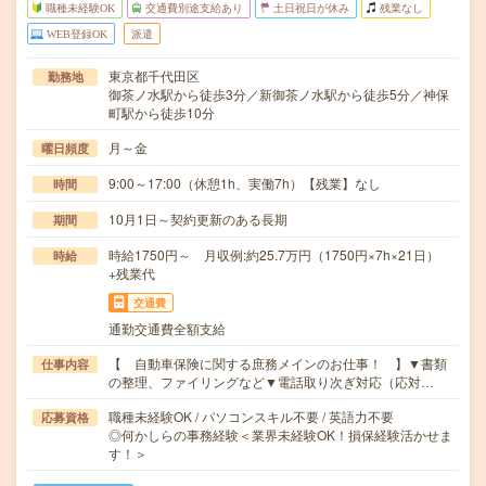
職種未経験OK
交通費別途支給あり
土日祝日が休み
残業なし
WEB登録OK
派遣
東京都千代田区
勤務地
御茶ノ水駅から徒歩3分／新御茶ノ水駅から徒歩5分／神保
町駅から徒歩10分
月～金
曜日頻度
9:00～17:00（休憩1h、実働7h）【残業】なし
時間
10月1日～契約更新のある長期
期間
時給1750円～ 月収例:約25.7万円（1750円×7h×21日）
時給
+残業代
交通費
通勤交通費全額支給
【 自動車保険に関する庶務メインのお仕事！ 】▼書類
仕事内容
の整理、ファイリングなど▼電話取り次ぎ対応（応対…
職種未経験OK / パソコンスキル不要 / 英語力不要
応募資格
◎何かしらの事務経験＜業界未経験OK！損保経験活かせま
す！＞