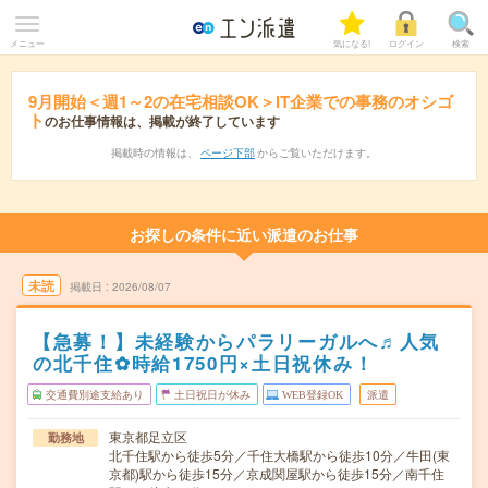
メニュー
気になる!
ログイン
検索
9月開始＜週1～2の在宅相談OK＞IT企業での事務のオシゴ
ト
のお仕事情報は、掲載が終了しています
掲載時の情報は、
ページ下部
からご覧いただけます。
お探しの条件に近い派遣のお仕事
未読
掲載日
2026/08/07
【急募！】未経験からパラリーガルへ♬人気
の北千住✿時給1750円×土日祝休み！
交通費別途支給あり
土日祝日が休み
WEB登録OK
派遣
東京都足立区
勤務地
北千住駅から徒歩5分／千住大橋駅から徒歩10分／牛田(東
京都)駅から徒歩15分／京成関屋駅から徒歩15分／南千住