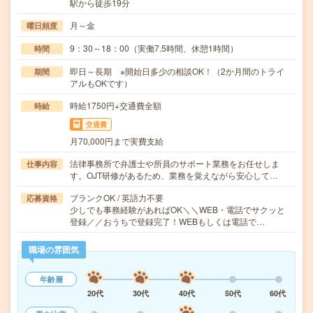
駅から徒歩19分
月～金
曜日頻度
9：30～18：00（実働7.5時間、休憩1時間）
時間
即日～長期 ※開始日多少の相談OK！（2か月間のトライ
期間
アルもOKです）
時給1750円+交通費全額
時給
交通費
月70,000円まで実費支給
法律事務所で弁護士や所員のサポート業務をお任せしま
仕事内容
す。OJT研修があるため、業務を覚えながら安心して…
ブランクOK / 英語力不要
応募資格
少しでも事務経験があればOK＼＼WEB・電話でサクッと
登録／／おうちで登録完了！WEBもしくは電話で…
職場の雰囲気
年齢層
20代
30代
40代
50代
60代