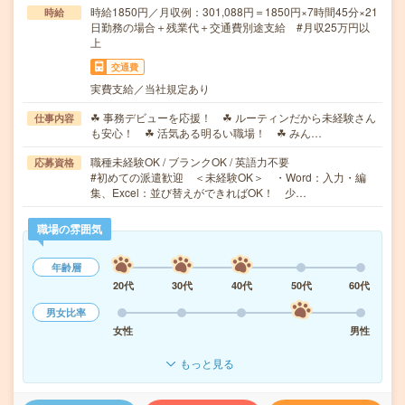
時給1850円／月収例：301,088円＝1850円×7時間45分×21
時給
日勤務の場合＋残業代＋交通費別途支給 #月収25万円以
上
交通費
実費支給／当社規定あり
☘ 事務デビューを応援！ ☘ ルーティンだから未経験さん
仕事内容
も安心！ ☘ 活気ある明るい職場！ ☘ みん…
職種未経験OK / ブランクOK / 英語力不要
応募資格
#初めての派遣歓迎 ＜未経験OK＞ ・Word：入力・編
集、Excel：並び替えができればOK！ 少…
職場の雰囲気
年齢層
20代
30代
40代
50代
60代
男女比率
女性
男性
もっと見る