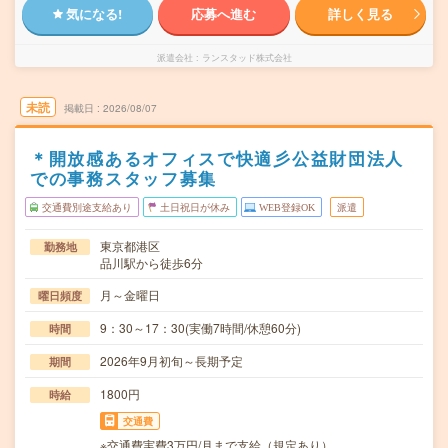
気になる!
応募へ進む
詳しく見る
派遣会社
ランスタッド株式会社
未読
掲載日
2026/08/07
＊開放感あるオフィスで快適彡公益財団法人
での事務スタッフ募集
交通費別途支給あり
土日祝日が休み
WEB登録OK
派遣
東京都港区
勤務地
品川駅から徒歩6分
月～金曜日
曜日頻度
9：30～17：30(実働7時間/休憩60分)
時間
2026年9月初旬～長期予定
期間
1800円
時給
交通費
※交通費実費3万円/月まで支給（規定あり）