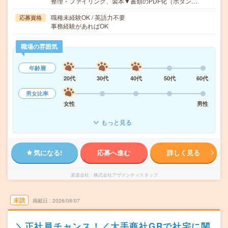
整理・ファイリング、製本▼書類のPDF化（ボタン…
職種未経験OK / 英語力不要
応募資格
事務経験があればOK
職場の雰囲気
年齢層
20代
30代
40代
50代
60代
男女比率
女性
男性
もっと見る
気になる!
応募へ進む
詳しく見る
派遣会社
株式会社アヴァンティスタッフ
未読
掲載日
2026/08/07
＼正社員チャンス！／大手商社GRで社宅に関