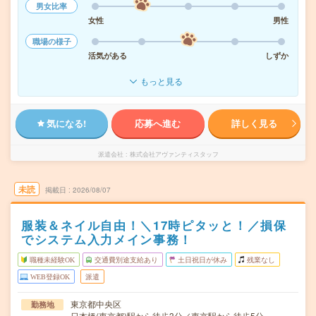
男女比率
女性
男性
職場の様子
活気がある
しずか
もっと見る
気になる!
応募へ進む
詳しく見る
派遣会社
株式会社アヴァンティスタッフ
未読
掲載日
2026/08/07
服装＆ネイル自由！＼17時ピタッと！／損保
でシステム入力メイン事務！
職種未経験OK
交通費別途支給あり
土日祝日が休み
残業なし
WEB登録OK
派遣
東京都中央区
勤務地
日本橋(東京都)駅から徒歩3分／東京駅から徒歩5分