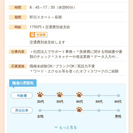
8：45～17：30（休憩60分）
時間
即日スタート～長期
期間
1750円＋交通費別途支給
時給
交通費
交通費別途支給します
＜社団法人でサポート事務＞＊医療費に関する明細書や書
仕事内容
類のチェック＊スキャナーや発送業務＊データ入力や…
職種未経験OK / ブランクOK / 英語力不要
応募資格
＊ワード・エクセル等を使ったオフィスワークのご経験
職場の雰囲気
年齢層
20代
30代
40代
50代
60代
男女比率
女性
男性
もっと見る