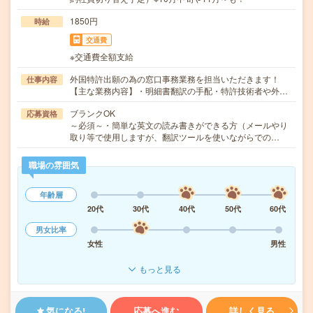
1850円
時給
交通費
※交通費全額支給
外国特許出願の為の窓口事務業務を担当いただきます！
仕事内容
【主な業務内容】・明細書翻訳の手配・特許技術者や外…
ブランクOK
応募資格
～必須～・簡単な英文の読み書きができる方（メールやり
取り等で使用しますが、翻訳ツールを使いながらでの…
職場の雰囲気
年齢層
20代
30代
40代
50代
60代
男女比率
女性
男性
もっと見る
気になる!
応募へ進む
詳しく見る