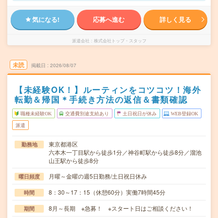
気になる!
応募へ進む
詳しく見る
派遣会社
株式会社トップ・スタッフ
未読
掲載日
2026/08/07
【未経験OK！】ルーティンをコツコツ！海外
転勤＆帰国＊手続き方法の返信＆書類確認
職種未経験OK
交通費別途支給あり
土日祝日が休み
WEB登録OK
派遣
東京都港区
勤務地
六本木一丁目駅から徒歩1分／神谷町駅から徒歩8分／溜池
山王駅から徒歩8分
月曜～金曜の週5日勤務/土日祝日休み
曜日頻度
8：30～17：15（休憩60分）実働7時間45分
時間
8月～長期 ※急募！ ※スタート日はご相談ください！
期間