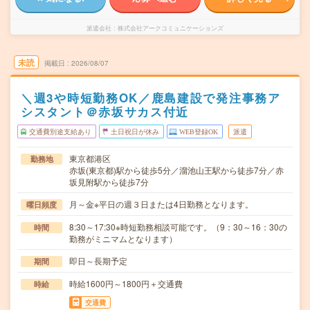
派遣会社
株式会社アークコミュニケーションズ
未読
掲載日
2026/08/07
＼週3や時短勤務OK／鹿島建設で発注事務ア
シスタント＠赤坂サカス付近
交通費別途支給あり
土日祝日が休み
WEB登録OK
派遣
東京都港区
勤務地
赤坂(東京都)駅から徒歩5分／溜池山王駅から徒歩7分／赤
坂見附駅から徒歩7分
月～金※平日の週３日または4日勤務となります。
曜日頻度
8:30～17:30※時短勤務相談可能です。（9：30～16：30の
時間
勤務がミニマムとなります）
即日～長期予定
期間
時給1600円～1800円＋交通費
時給
交通費