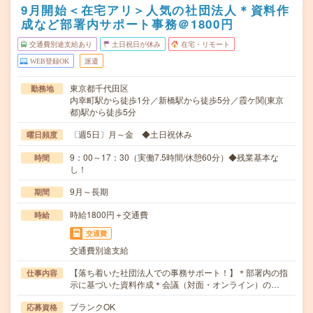
9月開始＜在宅アリ＞人気の社団法人＊資料作
成など部署内サポート事務＠1800円
交通費別途支給あり
土日祝日が休み
在宅・リモート
WEB登録OK
派遣
東京都千代田区
勤務地
内幸町駅から徒歩1分／新橋駅から徒歩5分／霞ケ関(東京
都)駅から徒歩5分
〔週5日〕月～金 ◆土日祝休み
曜日頻度
9：00～17：30（実働7.5時間/休憩60分）◆残業基本な
時間
し！
9月～長期
期間
時給1800円＋交通費
時給
交通費
交通費別途支給
【落ち着いた社団法人での事務サポート！】＊部署内の指
仕事内容
示に基づいた資料作成＊会議（対面・オンライン）の…
ブランクOK
応募資格