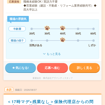
職種未経験OK / 英語力不要
応募資格
◆営業経験（建設・不動産・リフォーム業界経験尚可）◆
四大卒以上
職場の雰囲気
年齢層
20代
30代
40代
50代
60代
職場の様子
活気がある
しずか
もっと見る
気になる!
応募へ進む
詳しく見る
派遣会社
株式会社アヴァンティスタッフ
未読
掲載日
2026/08/07
＜17時マデ×残業なし＞保険代理店からの問