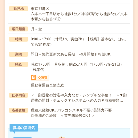
東京都港区
勤務地
六本木一丁目駅から徒歩1分／神谷町駅から徒歩8分／六本
木駅から徒歩12分
月～金
曜日頻度
9:00～17:00（休憩1h、実働7h）【残業】基本なし（あっ
時間
ても3h程度）
即日～契約更新のある長期 ※9月開始も相談OK
期間
時給1750円 月収例：約25.7万円（1750円×7h×21日）
時給
+残業代
交通費
通勤交通費全額支給
＜ 郵送物の対応や入力など・シンプルな事務！ ＞▼郵
仕事内容
送物の開封・チェック▼システムへの入力▼各種書類…
職種未経験OK / パソコンスキル不要 / 英語力不要
応募資格
◎事務のご経験 ＜業界未経験OK！＞
職場の雰囲気