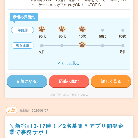
ュニケーションが取れればOK！ ※TOEIC…
職場の雰囲気
年齢層
20代
30代
40代
50代
60代
男女比率
女性
男性
もっと見る
気になる!
応募へ進む
詳しく見る
派遣会社
株式会社ジョブコム
未読
掲載日
2026/08/07
＼新宿×10-17時！／2名募集＊アプリ開発企
業で事務サポ！