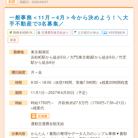
未読
掲載日
2026/08/07
一般事務＜11月～4月＞今から決めよう！＼大
手不動産で3名募集／
職種未経験OK
交通費別途支給あり
土日祝日が休み
WEB登録OK
派遣
東京都港区
勤務地
浜松町駅から徒歩5分／大門(東京都)駅から徒歩5分／竹芝
駅から徒歩6分
月～金
曜日頻度
9:30～18:00（休憩1時間、実働7.5時間）※残業20時間程度
時間
11月1日～2027年4月30日（予定）
期間
時給1750円～ 月収例:約27.5万円（1750円×7.5h×21日）
時給
+残業代
交通費
通勤交通費全額支給
かんたん！書類の整理やデータ入力のシンプル事務▼書類
仕事内容