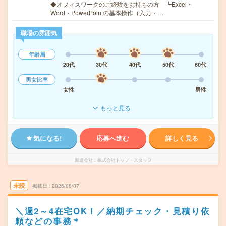
◆オフィスワークのご経験をお持ちの方 ┗Excel・
Word・PowerPointの基本操作（入力・…
職場の雰囲気
年齢層
20代
30代
40代
50代
60代
男女比率
女性
男性
もっと見る
気になる!
応募へ進む
詳しく見る
派遣会社
株式会社トップ・スタッフ
未読
掲載日
2026/08/07
＼週2～4在宅OK！／納期チェック・見積り依
頼などの事務＊