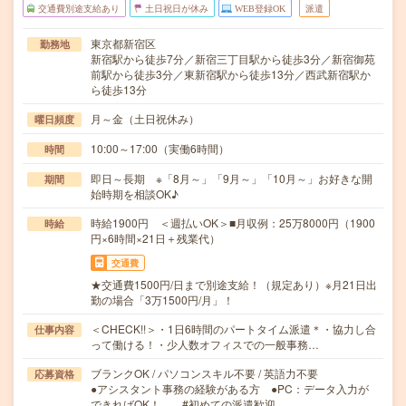
交通費別途支給あり
土日祝日が休み
WEB登録OK
派遣
東京都新宿区
勤務地
新宿駅から徒歩7分／新宿三丁目駅から徒歩3分／新宿御苑
前駅から徒歩3分／東新宿駅から徒歩13分／西武新宿駅か
ら徒歩13分
月～金（土日祝休み）
曜日頻度
10:00～17:00（実働6時間）
時間
即日～長期 ※「8月～」「9月～」「10月～」お好きな開
期間
始時期を相談OK♪
時給1900円 ＜週払いOK＞■月収例：25万8000円（1900
時給
円×6時間×21日＋残業代）
交通費
★交通費1500円/日まで別途支給！（規定あり）※月21日出
勤の場合「3万1500円/月」！
＜CHECK!!＞・1日6時間のパートタイム派遣＊・協力し合
仕事内容
って働ける！・少人数オフィスでの一般事務…
ブランクOK / パソコンスキル不要 / 英語力不要
応募資格
●アシスタント事務の経験がある方 ●PC：データ入力が
できればOK！ #初めての派遣歓迎