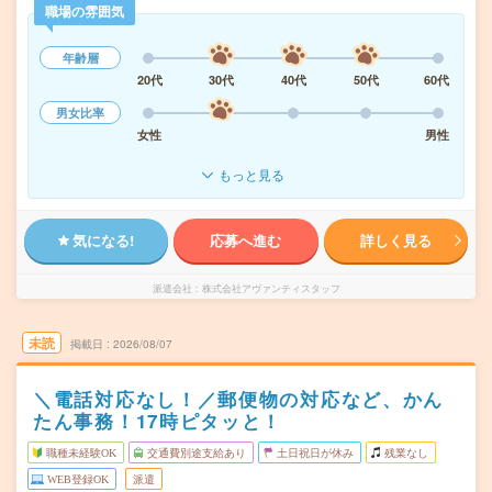
職場の雰囲気
年齢層
20代
30代
40代
50代
60代
男女比率
女性
男性
もっと見る
気になる!
応募へ進む
詳しく見る
派遣会社
株式会社アヴァンティスタッフ
未読
掲載日
2026/08/07
＼電話対応なし！／郵便物の対応など、かん
たん事務！17時ピタッと！
職種未経験OK
交通費別途支給あり
土日祝日が休み
残業なし
WEB登録OK
派遣