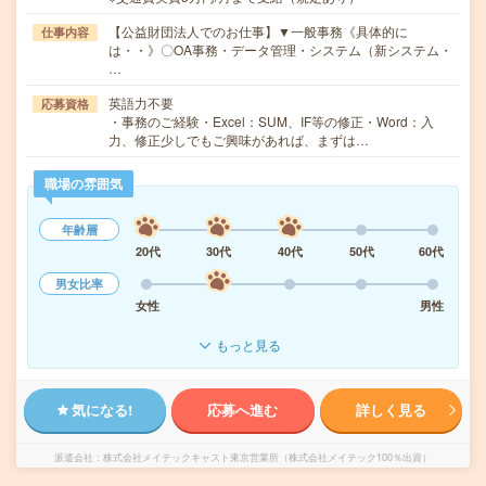
【公益財団法人でのお仕事】▼一般事務《具体的に
仕事内容
は・・》〇OA事務・データ管理・システム（新システム・
…
英語力不要
応募資格
・事務のご経験・Excel：SUM、IF等の修正・Word：入
力、修正少しでもご興味があれば、まずは…
職場の雰囲気
年齢層
20代
30代
40代
50代
60代
男女比率
女性
男性
もっと見る
気になる!
応募へ進む
詳しく見る
派遣会社
株式会社メイテックキャスト東京営業所（株式会社メイテック100％出資）