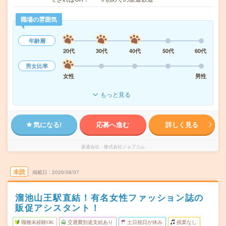
職場の雰囲気
年齢層
20代
30代
40代
50代
60代
男女比率
女性
男性
もっと見る
気になる!
応募へ進む
詳しく見る
派遣会社
株式会社ジョブコム
未読
掲載日
2026/08/07
溜池山王駅直結！有名女性ファッション誌の
販促アシスタント！
職種未経験OK
交通費別途支給あり
土日祝日が休み
残業なし