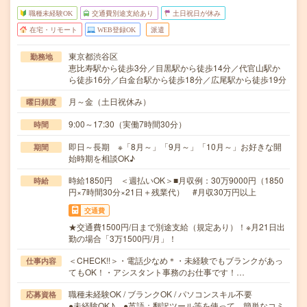
職種未経験OK
交通費別途支給あり
土日祝日が休み
在宅・リモート
WEB登録OK
派遣
東京都渋谷区
勤務地
恵比寿駅から徒歩3分／目黒駅から徒歩14分／代官山駅か
ら徒歩16分／白金台駅から徒歩18分／広尾駅から徒歩19分
月～金（土日祝休み）
曜日頻度
9:00～17:30（実働7時間30分）
時間
即日～長期 ※「8月～」「9月～」「10月～」お好きな開
期間
始時期を相談OK♪
時給1850円 ＜週払いOK＞■月収例：30万9000円（1850
時給
円×7時間30分×21日＋残業代） #月収30万円以上
交通費
★交通費1500円/日まで別途支給（規定あり）！※月21日出
勤の場合「3万1500円/月」！
＜CHECK!!＞・電話少なめ＊・未経験でもブランクがあっ
仕事内容
てもOK！・アシスタント事務のお仕事です！…
職種未経験OK / ブランクOK / パソコンスキル不要
応募資格
●未経験OK♪ ●英語：翻訳ツール等を使って 簡単なコミ