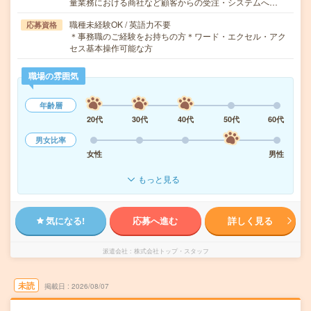
量業務における商社など顧客からの受注・システムへ…
職種未経験OK / 英語力不要
応募資格
＊事務職のご経験をお持ちの方＊ワード・エクセル・アク
セス基本操作可能な方
職場の雰囲気
年齢層
20代
30代
40代
50代
60代
男女比率
女性
男性
もっと見る
気になる!
応募へ進む
詳しく見る
派遣会社
株式会社トップ・スタッフ
未読
掲載日
2026/08/07