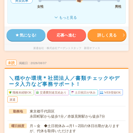
男女比率
女性
男性
もっと見る
気になる!
応募へ進む
詳しく見る
派遣会社
株式会社アーデントスタッフ 新宿オフィス
未読
掲載日
2026/08/07
＼穏やか環境＊社団法人／書類チェックやデ
ータ入力など事務サポート！
職種未経験OK
交通費別途支給あり
土日祝日が休み
WEB登録OK
派遣
東京都千代田区
勤務地
永田町駅から徒歩1分／赤坂見附駅から徒歩7分
月～金 ◆土日祝休み→月1～2回の休日出勤があります
曜日頻度
が、代休を取得いただけます