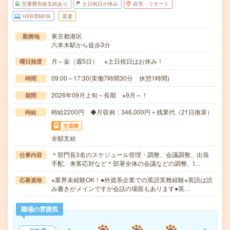
交通費別途支給あり
土日祝日が休み
在宅・リモート
WEB登録OK
派遣
東京都港区
勤務地
六本木駅から徒歩3分
月～金（週5日） ※土日祝日はお休み！
曜日頻度
09:00～17:30(実働7時間30分 休憩1時間)
時間
2026年09月上旬～長期 ※9月～！
期間
時給2200円 ◆月収例：346,000円＋残業代（21日換算）
時給
交通費
全額支給
＊部門長3名のスケジュール管理・調整、会議調整、出張
仕事内容
手配、来客応対など＊部署全体の会議などの調整、t…
※業界未経験OK！●外資系企業での英語実務経験※英語は読
応募資格
み書きがメインですが会話の場面もあります●英…
職場の雰囲気