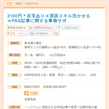
未読
掲載日
2026/08/06
2100円＊在宅あり≪英語スキル活かせる
≫FAQ記事に関する事務サポ
職種未経験OK
交通費別途支給あり
土日祝日が休み
在宅・リモート
WEB登録OK
派遣
東京都江東区
勤務地
有明テニスの森駅から徒歩14分／新橋駅から送迎バス14分
月～金（週5日） ※土日祝休み
曜日頻度
09:00～18:00(実働8時間 休憩1時間)※8時～18時の間で6
時間
時間～OK！（9時～17時など…
2026年09月上旬～長期 即日～ご相談ください ※9月
期間
～！
時給2100円 月収例 336,000円
時給
交通費
全額支給
＊システムに登録されるFAQ記事の管理＊記事内容の確
仕事内容