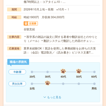
働7時間以上：コアタイム10－…
2026年10月上旬～長期 ※10月～！
期間
時給1900円 月収例 304,000円
時給
交通費
全額支給
＊医学系の雑誌の論文に関する著者や翻訳会社とのやりと
仕事内容
り（メール）＊翻訳システムで翻訳した内容のチェッ…
業界未経験OK！英語を使用した事務経験をお持ちの方英
応募資格
語：（会話）電話取次／（読み書き）ビジネス文書T…
職場の雰囲気
年齢層
20代
30代
40代
50代
60代
男女比率
女性
男性
もっと見る