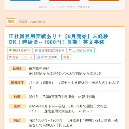
派遣会社
パーソルテンプスタッフ株式会社
未読
掲載日
2026/08/06
正社員登用実績あり＊【8月開始】未経験
OK！時給＠～1900円！長期！英文事務
職種未経験OK
交通費別途支給あり
土日祝日が休み
在宅・リモート
WEB登録OK
派遣
東京都中央区
勤務地
茅場町駅から徒歩4分／水天宮前駅から徒歩5分
月～金（週5日） ※完全＊土日祝休み／暦通りのお休みで
曜日頻度
す！
09:15～17:30(実働7時間15分 休憩1時間)
時間
2026年08月下旬～長期 8月・9月で開始日の相談
期間
OK！！ 直接雇用の実績あり ※8月～！
時給1850円～1900円 【月収例】1900円×21日勤務＝残
時給
業なしでも28万9千円以上★