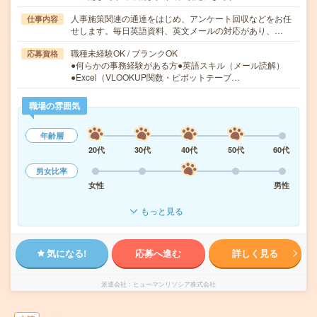
人事施策関連の通達をはじめ、アンケート回収などをお任
仕事内容
せします。毎日英語資料、英文メールの対応があり、…
職種未経験OK / ブランクOK
応募資格
●何らかの事務経験がある方●英語スキル（メール読解）
●Excel（VLOOKUP関数・ピボットテーブ…
職場の雰囲気
年齢層
20代
30代
40代
50代
60代
男女比率
女性
男性
もっと見る
気になる!
応募へ進む
詳しく見る
派遣会社
ヒューマンリソシア株式会社