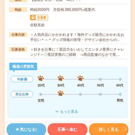
時給2000円 月収例 280,000円+残業代
時給
交通費
全額支給
～人気作品にかかわれます！海外グッズ販売にかかわるお
仕事内容
手伝い＊～＊グッズ情報の管理・デザイン会社からの…
＜好きを仕事に！英語力をいかしてエンタメ業界にチャレ
応募資格
ンジ↑＞◇英語実務のご経験 →商品監修のなかで英…
職場の雰囲気
年齢層
20代
30代
40代
50代
60代
男女比率
女性
男性
もっと見る
気になる!
応募へ進む
詳しく見る