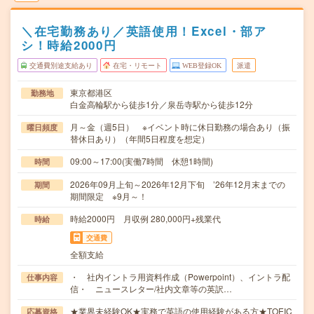
＼在宅勤務あり／英語使用！Excel・部ア
シ！時給2000円
交通費別途支給あり
在宅・リモート
WEB登録OK
派遣
東京都港区
勤務地
白金高輪駅から徒歩1分／泉岳寺駅から徒歩12分
月～金（週5日） ※イベント時に休日勤務の場合あり（振
曜日頻度
替休日あり）（年間5日程度を想定）
09:00～17:00(実働7時間 休憩1時間)
時間
2026年09月上旬～2026年12月下旬 ’26年12月末までの
期間
期間限定 ※9月～！
時給2000円 月収例 280,000円+残業代
時給
交通費
全額支給
・ 社内イントラ用資料作成（Powerpoint）、イントラ配
仕事内容
信・ ニュースレター/社内文章等の英訳…
★業界未経験OK★実務で英語の使用経験がある方★TOEIC
応募資格