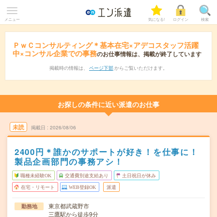
メニュー
気になる!
ログイン
検索
ＰｗＣコンサルティング＊基本在宅×アデコスタッフ活躍
中×コンサル企業での事務
のお仕事情報は、掲載が終了しています
掲載時の情報は、
ページ下部
からご覧いただけます。
お探しの条件に近い派遣のお仕事
未読
掲載日
2026/08/06
2400円＊誰かのサポートが好き！を仕事に！
製品企画部門の事務アシ！
職種未経験OK
交通費別途支給あり
土日祝日が休み
在宅・リモート
WEB登録OK
派遣
東京都武蔵野市
勤務地
三鷹駅から徒歩9分