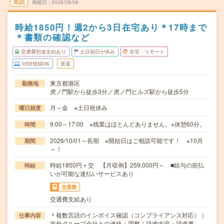
未読
掲載日
2026/08/06
時給1850円！週2から3日在宅あり＊17時まで
＊書類の確認など
交通費別途支給あり
土日祝日が休み
在宅・リモート
WEB登録OK
派遣
東京都港区
勤務地
虎ノ門駅から徒歩3分／虎ノ門ヒルズ駅から徒歩5分
月～金 ※土日祝休み
曜日頻度
9:00～17:00 ※残業はほとんどありません。※休憩60分。
時間
2026/10/01～長期 ※開始日はご相談可能です！ ※10月
期間
～！
時給1850円＋交 【月収例】259,000円～ ■給与の前払
時給
いが可能な速払いサービスあり
交通費
交通費支給あり
＊複数言語のインボイス確認（コンプライアンス対応）｜
仕事内容
海外グループ会社との連絡・調整｜請求内容・請求書…