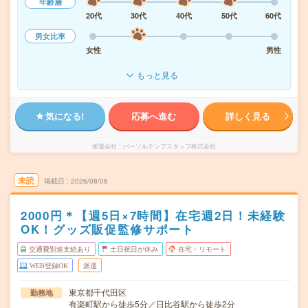
年齢層
20代
30代
40代
50代
60代
男女比率
女性
男性
もっと見る
気になる!
応募へ進む
詳しく見る
派遣会社
パーソルテンプスタッフ株式会社
未読
掲載日
2026/08/06
2000円＊【週5日×7時間】在宅週2日！未経験
OK！グッズ販促監修サポート
交通費別途支給あり
土日祝日が休み
在宅・リモート
WEB登録OK
派遣
東京都千代田区
勤務地
有楽町駅から徒歩5分／日比谷駅から徒歩2分