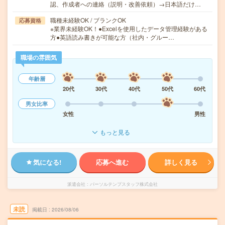
認、作成者への連絡（説明・改善依頼）→日本語だけ…
職種未経験OK / ブランクOK
応募資格
※業界未経験OK！●Excelを使用したデータ管理経験がある
方●英語読み書きが可能な方（社内・グルー…
職場の雰囲気
年齢層
20代
30代
40代
50代
60代
男女比率
女性
男性
もっと見る
気になる!
応募へ進む
詳しく見る
派遣会社
パーソルテンプスタッフ株式会社
未読
掲載日
2026/08/06