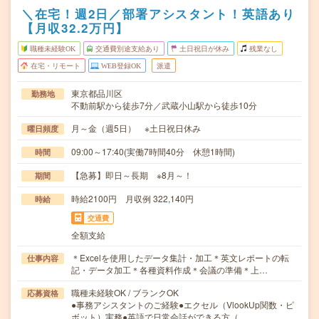
＼在宅！週2日／部署アシスタント！英語あり
【月収32.2万円】
職種未経験OK
交通費別途支給あり
土日祝日が休み
残業なし
在宅・リモート
WEB登録OK
派遣
東京都品川区
勤務地
不動前駅から徒歩7分／武蔵小山駅から徒歩10分
月～金（週5日） ※土日祝日休み
曜日頻度
09:00～17:40(実働7時間40分 休憩1時間)
時間
【急募】即日～長期 ※8月～！
期間
時給2100円 月収例 322,140円
時給
交通費
全額支給
＊Excelを使用したデータ集計・加工＊英文レポートの転
仕事内容
記・データ加工＊各種資料作成＊会議の準備＊上…
職種未経験OK / ブランクOK
応募資格
●事務アシスタントのご経験●エクセル（VlookUp関数・ピ
ボット）実務●英語で日常会話ができる方（…