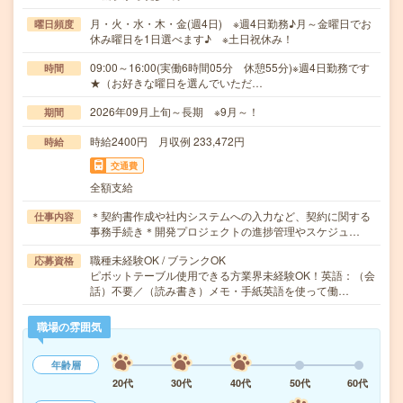
月・火・水・木・金(週4日) ※週4日勤務♪月～金曜日でお
曜日頻度
休み曜日を1日選べます♪ ※土日祝休み！
09:00～16:00(実働6時間05分 休憩55分)※週4日勤務です
時間
★（お好きな曜日を選んでいただ…
2026年09月上旬～長期 ※9月～！
期間
時給2400円 月収例 233,472円
時給
交通費
全額支給
＊契約書作成や社内システムへの入力など、契約に関する
仕事内容
事務手続き＊開発プロジェクトの進捗管理やスケジュ…
職種未経験OK / ブランクOK
応募資格
ピボットテーブル使用できる方業界未経験OK！英語：（会
話）不要／（読み書き）メモ・手紙英語を使って働…
職場の雰囲気
年齢層
20代
30代
40代
50代
60代