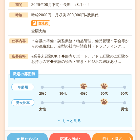
2026年08月下旬～長期 ※8月～！
期間
時給2000円 月収例 300,000円+残業代
時給
交通費
全額支給
＊会議の準備・調整業務＊物品管理、備品管理＊学会等か
仕事内容
らの連絡窓口、定型の社内申請資料・ドラフティング…
※業界未経験OK！◆部内サポート、アドミ経験のご経験を
応募資格
お持ちの方◆英語の読み・書き・ビジネス経験あり…
職場の雰囲気
年齢層
20代
30代
40代
50代
60代
男女比率
女性
男性
もっと見る
気になる!
応募へ進む
詳しく見る