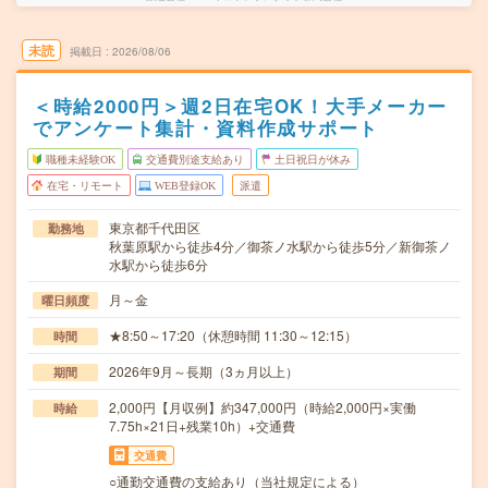
未読
掲載日
2026/08/06
＜時給2000円＞週2日在宅OK！大手メーカー
でアンケート集計・資料作成サポート
職種未経験OK
交通費別途支給あり
土日祝日が休み
在宅・リモート
WEB登録OK
派遣
東京都千代田区
勤務地
秋葉原駅から徒歩4分／御茶ノ水駅から徒歩5分／新御茶ノ
水駅から徒歩6分
月～金
曜日頻度
★8:50～17:20（休憩時間 11:30～12:15）
時間
2026年9月～長期（3ヵ月以上）
期間
2,000円【月収例】約347,000円（時給2,000円×実働
時給
7.75h×21日+残業10h）+交通費
交通費
○通勤交通費の支給あり（当社規定による）