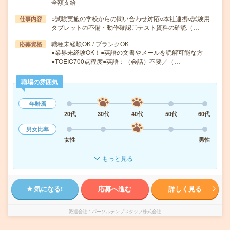
全額支給
○試験実施の学校からの問い合わせ対応○本社連携○試験用
仕事内容
タブレットの不備・動作確認〇テスト資料の確認（…
職種未経験OK / ブランクOK
応募資格
●業界未経験OK！●英語の文書やメールを読解可能な方
●TOEIC700点程度●英語：（会話）不要／（…
職場の雰囲気
年齢層
20代
30代
40代
50代
60代
男女比率
女性
男性
もっと見る
気になる!
応募へ進む
詳しく見る
派遣会社
パーソルテンプスタッフ株式会社