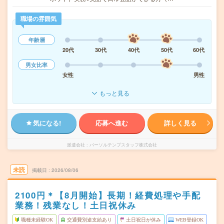
職場の雰囲気
年齢層
20代
30代
40代
50代
60代
男女比率
女性
男性
もっと見る
気になる!
応募へ進む
詳しく見る
派遣会社
パーソルテンプスタッフ株式会社
未読
掲載日
2026/08/06
2100円＊【8月開始】長期！経費処理や手配
業務！残業なし！土日祝休み
職種未経験OK
交通費別途支給あり
土日祝日が休み
WEB登録OK