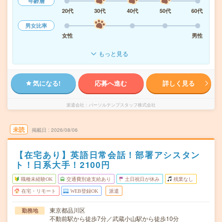
年齢層
20代
30代
40代
50代
60代
男女比率
女性
男性
もっと見る
気になる!
応募へ進む
詳しく見る
派遣会社
パーソルテンプスタッフ株式会社
未読
掲載日
2026/08/06
【在宅あり】英語日常会話！部署アシスタン
ト！日系大手！2100円
職種未経験OK
交通費別途支給あり
土日祝日が休み
残業なし
在宅・リモート
WEB登録OK
派遣
東京都品川区
勤務地
不動前駅から徒歩7分／武蔵小山駅から徒歩10分