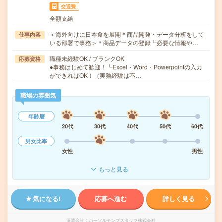
交通費
全額支給
＜海外向けに日本食を展開＊商品開発・データ分析をして
仕事内容
いる部署で事務＞＊商品データの登録┗必要な情報や…
職種未経験OK / ブランクOK
応募資格
●事務はじめて歓迎！┗Excel・Word・Powerpointの入力
ができればOK！（実務経験は不…
職場の雰囲気
年齢層
20代
30代
40代
50代
60代
男女比率
女性
男性
もっと見る
気になる!
応募へ進む
詳しく見る
派遣会社
パーソルテンプスタッフ株式会社