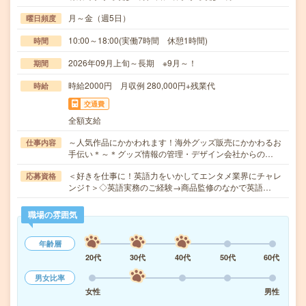
月～金（週5日）
曜日頻度
10:00～18:00(実働7時間 休憩1時間)
時間
2026年09月上旬～長期 ※9月～！
期間
時給2000円 月収例 280,000円+残業代
時給
交通費
全額支給
～人気作品にかかわれます！海外グッズ販売にかかわるお
仕事内容
手伝い＊～＊グッズ情報の管理・デザイン会社からの…
＜好きを仕事に！英語力をいかしてエンタメ業界にチャレ
応募資格
ンジ↑＞◇英語実務のご経験→商品監修のなかで英語…
職場の雰囲気
年齢層
20代
30代
40代
50代
60代
男女比率
女性
男性