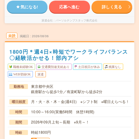
気になる!
応募へ進む
詳しく見る
派遣会社
パーソルテンプスタッフ株式会社
未読
掲載日
2026/08/06
1800円＊週4日×時短でワークライフバランス
〇経験活かせる！部内アシ
職種未経験OK
交通費別途支給あり
土日祝日が休み
残業なし
WEB登録OK
派遣
東京都中央区
勤務地
銀座駅から徒歩1分／有楽町駅から徒歩2分
月・火・水・木・金(週4日) ※シフト制 ※曜日えらべる！
曜日頻度
10:00～16:00(実働5時間 休憩1時間)
時間
2026年09月上旬～長期 ※9月～！
期間
時給1800円
時給