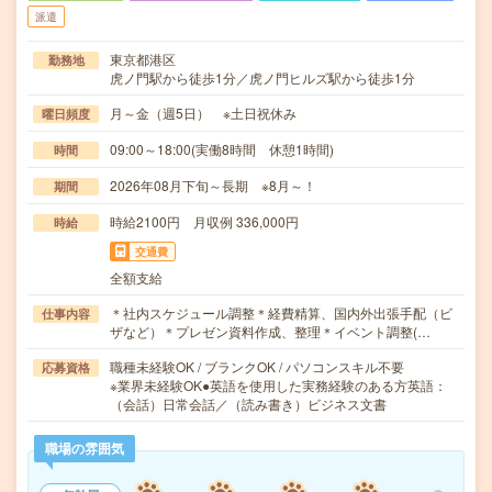
派遣
東京都港区
勤務地
虎ノ門駅から徒歩1分／虎ノ門ヒルズ駅から徒歩1分
月～金（週5日） ※土日祝休み
曜日頻度
09:00～18:00(実働8時間 休憩1時間)
時間
2026年08月下旬～長期 ※8月～！
期間
時給2100円 月収例 336,000円
時給
交通費
全額支給
＊社内スケジュール調整＊経費精算、国内外出張手配（ビ
仕事内容
ザなど）＊プレゼン資料作成、整理＊イベント調整(…
職種未経験OK / ブランクOK / パソコンスキル不要
応募資格
※業界未経験OK●英語を使用した実務経験のある方英語：
（会話）日常会話／（読み書き）ビジネス文書
職場の雰囲気