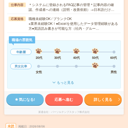
＊システムに登録されるFAQ記事の管理＊記事内容の確
仕事内容
認、作成者への連絡（説明・改善依頼）→日本語だけ…
職種未経験OK / ブランクOK
応募資格
※業界未経験OK！●Excelを使用したデータ管理経験がある
方●英語読み書きが可能な方（社内・グルー…
職場の雰囲気
年齢層
20代
30代
40代
50代
60代
男女比率
女性
男性
もっと見る
気になる!
応募へ進む
詳しく見る
派遣会社
パーソルテンプスタッフ株式会社
未読
掲載日
2026/08/06