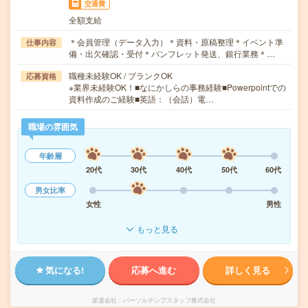
交通費
全額支給
＊会員管理（データ入力）＊資料・原稿整理＊イベント準
仕事内容
備・出欠確認・受付＊パンフレット発送、銀行業務＊…
職種未経験OK / ブランクOK
応募資格
※業界未経験OK！■なにかしらの事務経験■Powerpointでの
資料作成のご経験■英語：（会話）電…
職場の雰囲気
年齢層
20代
30代
40代
50代
60代
男女比率
女性
男性
もっと見る
気になる!
応募へ進む
詳しく見る
派遣会社
パーソルテンプスタッフ株式会社