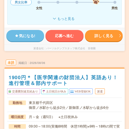
男女比率
女性
男性
もっと見る
気になる!
応募へ進む
詳しく見る
派遣会社
パーソルテンプスタッフ株式会社 首都圏
未読
掲載日
2026/08/06
1900円＊【医学関連の財団法人】英語あり！
進行管理＆部内サポート
交通費別途支給あり
土日祝日が休み
WEB登録OK
派遣
東京都千代田区
勤務地
御茶ノ水駅から徒歩2分／新御茶ノ水駅から徒歩6分
月～金（週5日） ※土日祝休み
曜日頻度
09:00～18:00(実働8時間 休憩1時間)※9時～18時の間で実
時間