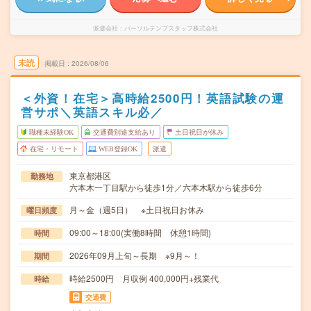
派遣会社
パーソルテンプスタッフ株式会社
未読
掲載日
2026/08/06
＜外資！在宅＞高時給2500円！英語試験の運
営サポ＼英語スキル必／
職種未経験OK
交通費別途支給あり
土日祝日が休み
在宅・リモート
WEB登録OK
派遣
東京都港区
勤務地
六本木一丁目駅から徒歩1分／六本木駅から徒歩6分
月～金（週5日） ※土日祝日お休み
曜日頻度
09:00～18:00(実働8時間 休憩1時間)
時間
2026年09月上旬～長期 ※9月～！
期間
時給2500円 月収例 400,000円+残業代
時給
交通費