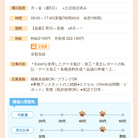
月～金（週5日） ※土日祝日休み
曜日頻度
09:00～17:40(実働7時間40分 休憩1時間)
時間
【急募】即日～長期 ※8月～！
期間
時給2100円 月収例 322,140円
時給
交通費
全額支給
＊Excelを使用したデータ集計・加工＊英文レポートの転
仕事内容
記・データ加工＊各種資料作成＊会議の準備＊上…
職種未経験OK / ブランクOK
応募資格
●事務アシスタントのご経験●エクセル（VlookUp関数・ピ
ボット）実務（既存使用OK）●英語で日常…
職場の雰囲気
年齢層
20代
30代
40代
50代
60代
男女比率
女性
男性