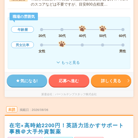
のスコアなどは不要ですが、目安800点程度…
職場の雰囲気
年齢層
20代
30代
40代
50代
60代
男女比率
女性
男性
もっと見る
気になる!
応募へ進む
詳しく見る
派遣会社
パーソルテンプスタッフ株式会社
未読
掲載日
2026/08/06
在宅×高時給2200円！英語力活かすサポート
事務＠大手外資製薬