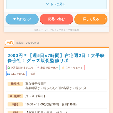
もっと見る
気になる!
応募へ進む
詳しく見る
派遣会社
パーソルテンプスタッフ株式会社
未読
掲載日
2026/08/06
2000円＊【週5日×7時間】在宅週2日！大手映
像会社！グッズ販促監修サポ
交通費別途支給あり
土日祝日が休み
在宅・リモート
WEB登録OK
派遣
東京都千代田区
勤務地
有楽町駅から徒歩5分／日比谷駅から徒歩2分
月～金（週5日）
曜日頻度
10:00～18:00(実働7時間 休憩1時間)
時間
【急募】即日～長期 ※8月～！
期間