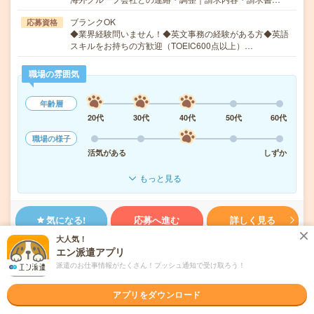
ブランクOK
応募資格
◆業界経験問いません！◆英文事務の経験がある方◆英語
スキルをお持ちの方歓迎（TOEIC600点以上）…
職場の雰囲気
年齢層
20代
30代
40代
50代
60代
職場の様子
活気がある
しずか
もっと見る
気になる!
応募へ進む
詳しく見る
大人気！
エン派遣アプリ
派遣会社
株式会社スタッフサービス
派遣のお仕事情報がたくさん！プッシュ通知で受け取ろう！
未読
掲載日
2026/08/06
アプリをダウンロード