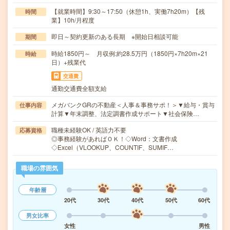
【就業時間】9:30～17:50（休憩1h、実働7h20m）【残
時間
業】10h/月程度
即日～契約更新のある長期 ※開始日相談可能
期間
時給1850円～ 月収例:約28.5万円（1850円×7h20m×21
時給
日）+残業代
交通費
通勤交通費全額支給
メガバンクGRの不動産＜人事＆事務サポ！＞▼給与・賞与
仕事内容
計算▼年末調整、法定調書作成サポート▼社会保険…
職種未経験OK / 英語力不要
応募資格
◎事務経験があればＯＫ！◇Word：文書作成
◇Excel（VLOOKUP、COUNTIF、SUMIF…
職場の雰囲気
年齢層
20代
30代
40代
50代
60代
男女比率
女性
男性