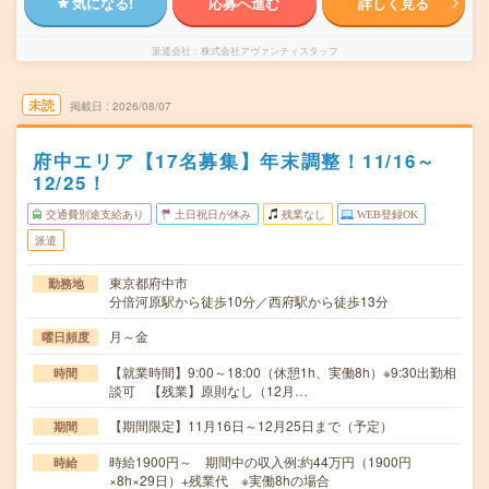
気になる!
応募へ進む
詳しく見る
派遣会社
株式会社アヴァンティスタッフ
未読
掲載日
2026/08/07
府中エリア【17名募集】年末調整！11/16～
12/25！
交通費別途支給あり
土日祝日が休み
残業なし
WEB登録OK
派遣
東京都府中市
勤務地
分倍河原駅から徒歩10分／西府駅から徒歩13分
月～金
曜日頻度
【就業時間】9:00～18:00（休憩1h、実働8h）※9:30出勤相
時間
談可 【残業】原則なし（12月…
【期間限定】11月16日～12月25日まで（予定）
期間
時給1900円～ 期間中の収入例:約44万円（1900円
時給
×8h×29日）+残業代 ※実働8hの場合