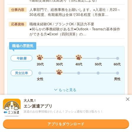
人事部門で、総務事務をお願いします。※入退社：月20～
仕事内容
30名程度、有期雇用は全体で30名程度（月換算…
職種未経験OK / ブランクOK / 英語力不要
応募資格
●何らかの事務経験がある方●Outlook・Teamsの基本操作
ができる方●Excel（四則演算）の…
職場の雰囲気
年齢層
20代
30代
40代
50代
60代
男女比率
女性
男性
もっと見る
大人気！
エン派遣アプリ
気になる!
応募へ進む
詳しく見る
派遣のお仕事情報がたくさん！プッシュ通知で受け取ろう！
派遣会社
ヒューマンリソシア株式会社
アプリをダウンロード