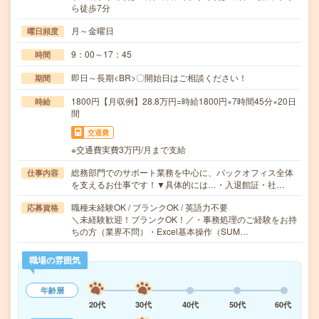
ら徒歩7分
月～金曜日
曜日頻度
9：00～17：45
時間
即日～長期<BR>〇開始日はご相談ください！
期間
1800円【月収例】28.8万円=時給1800円×7時間45分×20日
時給
間
交通費
※交通費実費3万円/月まで支給
総務部門でのサポート業務を中心に、バックオフィス全体
仕事内容
を支えるお仕事です！▼具体的には…・入退館証・社…
職種未経験OK / ブランクOK / 英語力不要
応募資格
＼未経験歓迎！ブランクOK！／・事務処理のご経験をお持
ちの方（業界不問）・Excel基本操作（SUM…
職場の雰囲気
年齢層
20代
30代
40代
50代
60代