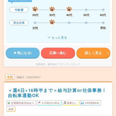
年齢層
20代
30代
40代
50代
60代
男女比率
女性
男性
もっと見る
気になる!
応募へ進む
詳しく見る
派遣会社
株式会社アヴァンティスタッフ
未読
掲載日
2026/08/07
＜週4日×16時半まで＞給与計算or社保事務！
自転車通勤OK
交通費別途支給あり
土日祝日が休み
残業なし
WEB登録OK
派遣