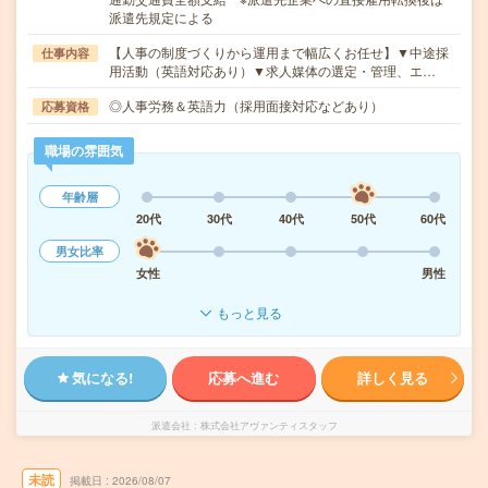
派遣先規定による
【人事の制度づくりから運用まで幅広くお任せ】▼中途採
仕事内容
用活動（英語対応あり）▼求人媒体の選定・管理、エ…
◎人事労務＆英語力（採用面接対応などあり）
応募資格
職場の雰囲気
年齢層
20代
30代
40代
50代
60代
男女比率
女性
男性
もっと見る
気になる!
応募へ進む
詳しく見る
派遣会社
株式会社アヴァンティスタッフ
未読
掲載日
2026/08/07