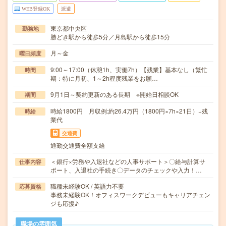
WEB登録OK
派遣
東京都中央区
勤務地
勝どき駅から徒歩5分／月島駅から徒歩15分
月～金
曜日頻度
9:00～17:00（休憩1h、実働7h）【残業】基本なし（繁忙
時間
期：特に月初、1～2h程度残業をお願…
9月1日～契約更新のある長期 ※開始日相談OK
期間
時給1800円 月収例:約26.4万円（1800円×7h×21日）+残
時給
業代
交通費
通勤交通費全額支給
＜銀行×労務や入退社などの人事サポート＞〇給与計算サ
仕事内容
ポート、入退社の手続き〇データのチェックや入力！…
職種未経験OK / 英語力不要
応募資格
事務未経験OK！オフィスワークデビューもキャリアチェン
ジも応援♪
職場の雰囲気