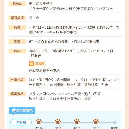
東京都八王子市
勤務地
北八王子駅から徒歩5分／日野(東京都)駅からバス17分
月～金
曜日頻度
＜週4日～5日の間で相談OK＞9:00～16:30（休憩50m、実
時間
働6h40m）⇒9～17時半の中で…
9/1～契約更新のある長期 ※前倒しの開始OK
期間
時給1900円 月収例:20.2万円（1900円×6h40m×16日）
時給
+残業代
交通費
通勤交通費全額支給
時短・週4日OK〈給与関連 もしくは 社保関連〉のサポ
仕事内容
ート事務！！給与関連・給与計算、賞与計算、年末…
ブランクOK / パソコンスキル不要 / 英語力不要
応募資格
給与計算もしくは社会保険事務のご経験
職場の雰囲気
年齢層
20代
30代
40代
50代
60代