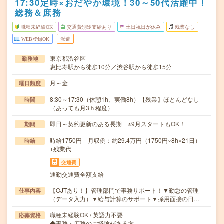
17:30定時×おだやか環境！30～50代活躍中！
総務＆庶務
職種未経験OK
交通費別途支給あり
土日祝日が休み
残業なし
WEB登録OK
派遣
東京都渋谷区
勤務地
恵比寿駅から徒歩10分／渋谷駅から徒歩15分
月～金
曜日頻度
8:30～17:30（休憩1h、実働8h）【残業】ほとんどなし
時間
（あっても月3ｈ程度）
即日～契約更新のある長期 ※9月スタートもOK！
期間
時給1750円 月収例：約29.4万円（1750円×8h×21日）
時給
+残業代
交通費
通勤交通費全額支給
【OJTあり！】管理部門で事務サポート！▼勤怠の管理
仕事内容
（データ入力）▼給与計算のサポート▼採用面接の日…
職種未経験OK / 英語力不要
応募資格
◆事務・庶務のご経験がある方