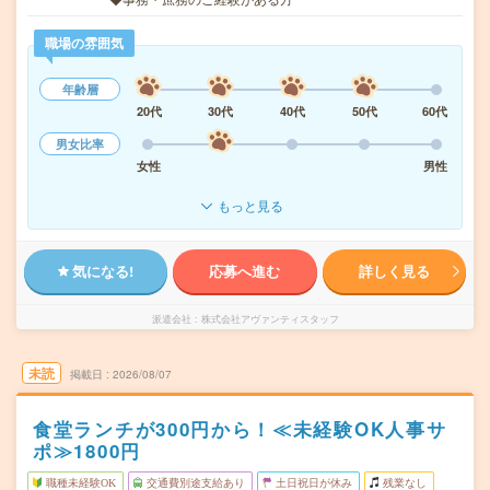
職場の雰囲気
年齢層
20代
30代
40代
50代
60代
男女比率
女性
男性
もっと見る
気になる!
応募へ進む
詳しく見る
派遣会社
株式会社アヴァンティスタッフ
未読
掲載日
2026/08/07
食堂ランチが300円から！≪未経験OK人事サ
ポ≫1800円
職種未経験OK
交通費別途支給あり
土日祝日が休み
残業なし