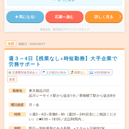
気になる!
応募へ進む
詳しく見る
派遣会社
株式会社アヴァンティスタッフ
未読
掲載日
2026/08/07
週３～4日【残業なし×時短勤務】大手企業で
労務サポート
交通費別途支給あり
土日祝日が休み
残業なし
WEB登録OK
派遣
東京都品川区
勤務地
品川シーサイド駅から徒歩1分／青物横丁駅から徒歩8分
月～金
曜日頻度
☆週3～4日×実働6～8h（週20～24h目安にご相談くださ
時間
い）☆■9:00～18:00／左記時間内…
即日～契約更新のある長期 ※スタート日相談OK
期間