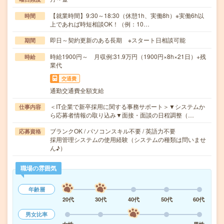
【就業時間】9:30～18:30（休憩1h、実働8h）※実働6h以
時間
上であれば時短相談OK！（例：10…
即日～契約更新のある長期 ※スタート日相談可能
期間
時給1900円～ 月収例:31.9万円（1900円×8h×21日）+残
時給
業代
交通費
通勤交通費全額支給
＜IT企業で新卒採用に関する事務サポート＞▼システムか
仕事内容
ら応募者情報の取り込み▼面接・面談の日程調整（…
ブランクOK / パソコンスキル不要 / 英語力不要
応募資格
採用管理システムの使用経験（システムの種類は問いませ
ん♪）
職場の雰囲気
年齢層
20代
30代
40代
50代
60代
男女比率