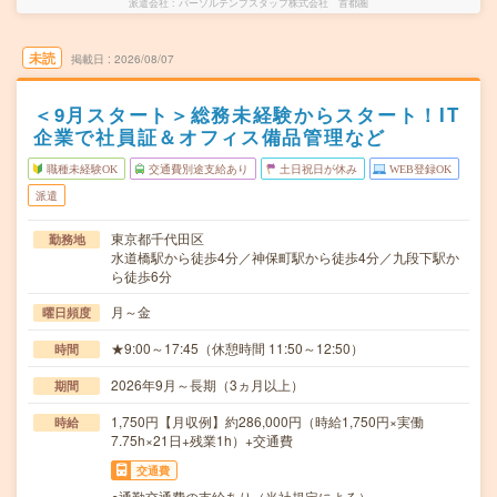
派遣会社
パーソルテンプスタッフ株式会社 首都圏
未読
掲載日
2026/08/07
＜9月スタート＞総務未経験からスタート！IT
企業で社員証＆オフィス備品管理など
職種未経験OK
交通費別途支給あり
土日祝日が休み
WEB登録OK
派遣
東京都千代田区
勤務地
水道橋駅から徒歩4分／神保町駅から徒歩4分／九段下駅か
ら徒歩6分
月～金
曜日頻度
★9:00～17:45（休憩時間 11:50～12:50）
時間
2026年9月～長期（3ヵ月以上）
期間
1,750円【月収例】約286,000円（時給1,750円×実働
時給
7.75h×21日+残業1h）+交通費
交通費
○通勤交通費の支給あり（当社規定による）