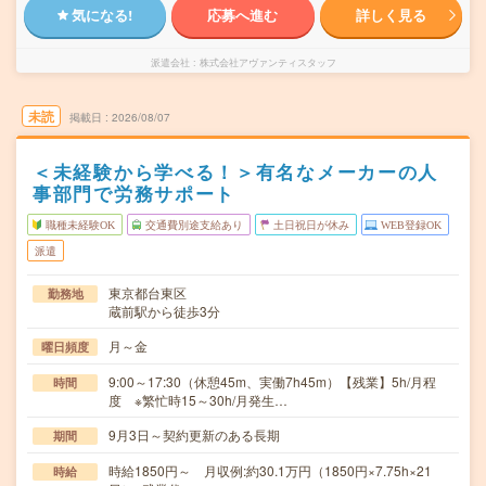
気になる!
応募へ進む
詳しく見る
派遣会社
株式会社アヴァンティスタッフ
未読
掲載日
2026/08/07
＜未経験から学べる！＞有名なメーカーの人
事部門で労務サポート
職種未経験OK
交通費別途支給あり
土日祝日が休み
WEB登録OK
派遣
東京都台東区
勤務地
蔵前駅から徒歩3分
月～金
曜日頻度
9:00～17:30（休憩45m、実働7h45m）【残業】5h/月程
時間
度 ※繁忙時15～30h/月発生…
9月3日～契約更新のある長期
期間
時給1850円～ 月収例:約30.1万円（1850円×7.75h×21
時給