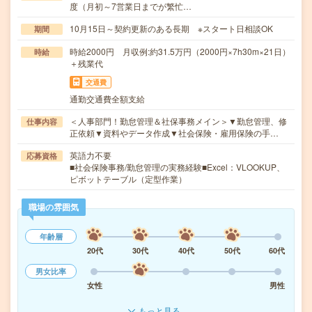
度（月初～7営業日までが繁忙…
10月15日～契約更新のある長期 ※スタート日相談OK
期間
時給2000円 月収例:約31.5万円（2000円×7h30m×21日）
時給
＋残業代
交通費
通勤交通費全額支給
＜人事部門！勤怠管理＆社保事務メイン＞▼勤怠管理、修
仕事内容
正依頼▼資料やデータ作成▼社会保険・雇用保険の手…
英語力不要
応募資格
■社会保険事務/勤怠管理の実務経験■Excel：VLOOKUP、
ピボットテーブル（定型作業）
職場の雰囲気
年齢層
20代
30代
40代
50代
60代
男女比率
女性
男性
もっと見る