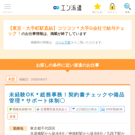
メニュー
気になる!
ログイン
検索
【東京・大手町駅直結】コツコツ＊大手G会社で給与チェ
ック！
のお仕事情報は、掲載が終了しています
掲載時の情報は、
ページ下部
からご覧いただけます。
お探しの条件に近い派遣のお仕事
未読
掲載日
2026/08/07
未経験OK＊総務事務！契約書チェックや備品
管理＊サポート体制〇
職種未経験OK
交通費別途支給あり
土日祝日が休み
WEB登録OK
派遣
東京都千代田区
勤務地
水道橋駅から徒歩4分／神保町駅から徒歩6分／九段下駅か