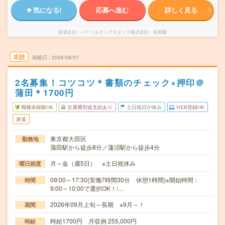
気になる!
応募へ進む
詳しく見る
派遣会社
パーソルテンプスタッフ株式会社 首都圏
未読
掲載日
2026/08/07
2名募集！コツコツ＊書類のチェック×押印＠
蒲田＊1700円
職種未経験OK
交通費別途支給あり
土日祝日が休み
WEB登録OK
派遣
東京都大田区
勤務地
蒲田駅から徒歩8分／蓮沼駅から徒歩4分
月～金（週5日） ※土日祝休み
曜日頻度
09:00～17:30(実働7時間30分 休憩1時間)※開始時間：
時間
9:00～10:00で選択OK！/…
2026年09月上旬～長期 ※9月～！
期間
時給1700円 月収例 255,000円
時給