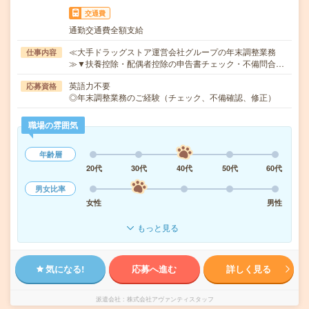
交通費
通勤交通費全額支給
≪大手ドラッグストア運営会社グループの年末調整業務
仕事内容
≫▼扶養控除・配偶者控除の申告書チェック・不備問合…
英語力不要
応募資格
◎年末調整業務のご経験（チェック、不備確認、修正）
職場の雰囲気
年齢層
20代
30代
40代
50代
60代
男女比率
女性
男性
もっと見る
気になる!
応募へ進む
詳しく見る
派遣会社
株式会社アヴァンティスタッフ