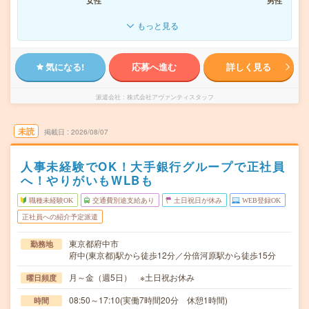
女性
男性
もっと見る
気になる!
応募へ進む
詳しく見る
派遣会社
株式会社アヴァンティスタッフ
未読
掲載日
2026/08/07
人事未経験でOK！大手銀行グループで正社員
へ！やりがいもWLBも
職種未経験OK
交通費別途支給あり
土日祝日が休み
WEB登録OK
正社員への紹介予定派遣
東京都府中市
勤務地
府中(東京都)駅から徒歩12分／分倍河原駅から徒歩15分
月～金（週5日） ※土日祝お休み
曜日頻度
08:50～17:10(実働7時間20分 休憩1時間)
時間