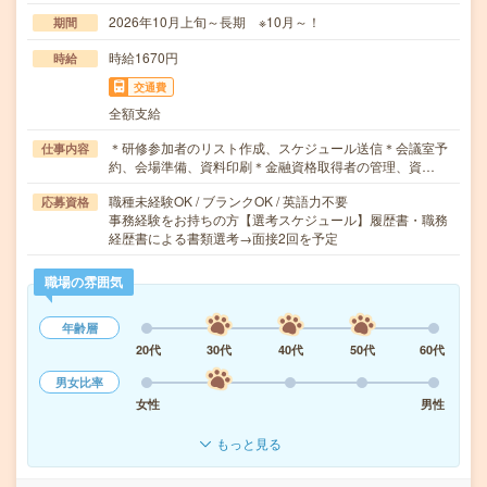
2026年10月上旬～長期 ※10月～！
期間
時給1670円
時給
交通費
全額支給
＊研修参加者のリスト作成、スケジュール送信＊会議室予
仕事内容
約、会場準備、資料印刷＊金融資格取得者の管理、資…
職種未経験OK / ブランクOK / 英語力不要
応募資格
事務経験をお持ちの方【選考スケジュール】履歴書・職務
経歴書による書類選考→面接2回を予定
職場の雰囲気
年齢層
20代
30代
40代
50代
60代
男女比率
女性
男性
もっと見る