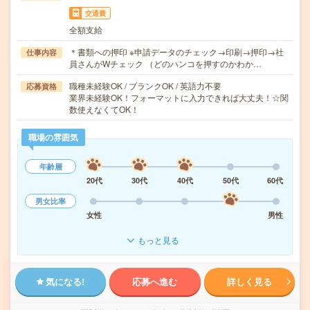
交通費
全額支給
＊書類への押印 ※申請データのチェック→印刷→押印→社
仕事内容
員さんがWチェック （どのハンコを押すのかわか…
職種未経験OK / ブランクOK / 英語力不要
応募資格
業界未経験OK！フォーマットに入力できれば大丈夫！☆関
数使えなくてOK！
職場の雰囲気
年齢層
20代
30代
40代
50代
60代
男女比率
女性
男性
もっと見る
気になる!
応募へ進む
詳しく見る