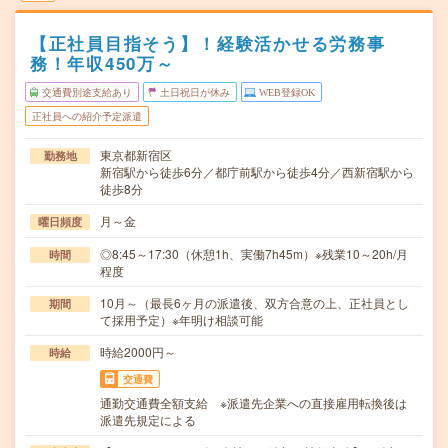
【正社員目指そう】！経験活かせる労務事
務！年収450万～
交通費別途支給あり
土日祝日が休み
WEB登録OK
正社員への紹介予定派遣
東京都新宿区
勤務地
新宿駅から徒歩6分／都庁前駅から徒歩4分／西新宿駅から
徒歩8分
月～金
曜日頻度
◎8:45～17:30（休憩1h、実働7h45m）※残業10～20h/月
時間
程度
10月～（最長6ヶ月の派遣後、双方合意の上、正社員とし
期間
て採用予定）※年明け相談可能
時給2000円～
時給
交通費
通勤交通費全額支給 ※派遣先企業への直接雇用転換後は
派遣先規定による