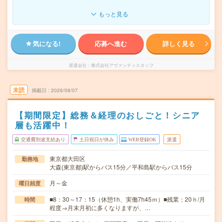
もっと見る
気になる!
応募へ進む
詳しく見る
派遣会社
株式会社アヴァンティスタッフ
未読
掲載日
2026/08/07
【期間限定】総務＆経理のおしごと！シニア
層も活躍中！
交通費別途支給あり
土日祝日が休み
WEB登録OK
派遣
東京都大田区
勤務地
大森(東京都)駅からバス15分／平和島駅からバス15分
月～金
曜日頻度
■8：30～17：15（休憩1h、実働7h45ｍ）■残業：20ｈ/月
時間
程度→月末月初に多くなりますが、…