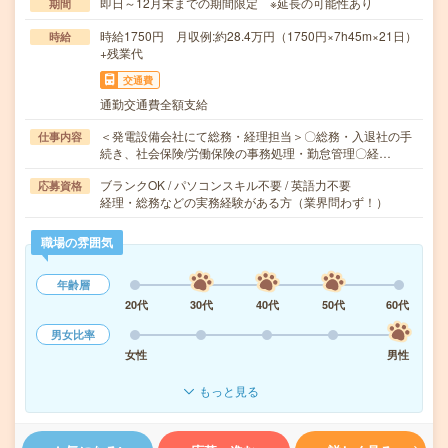
即日～12月末までの期間限定 ※延長の可能性あり
期間
時給1750円 月収例:約28.4万円（1750円×7h45m×21日）
時給
+残業代
交通費
通勤交通費全額支給
＜発電設備会社にて総務・経理担当＞〇総務・入退社の手
仕事内容
続き、社会保険/労働保険の事務処理・勤怠管理〇経…
ブランクOK / パソコンスキル不要 / 英語力不要
応募資格
経理・総務などの実務経験がある方（業界問わず！）
職場の雰囲気
年齢層
20代
30代
40代
50代
60代
男女比率
女性
男性
もっと見る