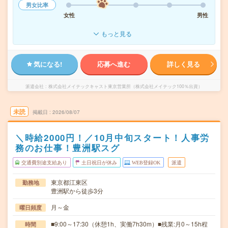
男女比率
女性
男性
もっと見る
気になる!
応募へ進む
詳しく見る
派遣会社
株式会社メイテックキャスト東京営業所（株式会社メイテック100％出資）
未読
掲載日
2026/08/07
＼時給2000円！／10月中旬スタート！人事労
務のお仕事！豊洲駅スグ
交通費別途支給あり
土日祝日が休み
WEB登録OK
派遣
東京都江東区
勤務地
豊洲駅から徒歩3分
月～金
曜日頻度
■9:00～17:30（休憩1h、実働7h30m）■残業:月0～15h程
時間