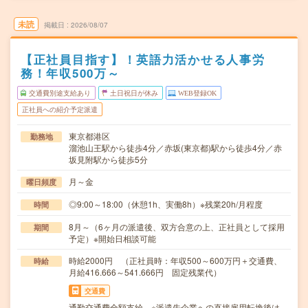
未読
掲載日
2026/08/07
【正社員目指す】！英語力活かせる人事労
務！年収500万～
交通費別途支給あり
土日祝日が休み
WEB登録OK
正社員への紹介予定派遣
東京都港区
勤務地
溜池山王駅から徒歩4分／赤坂(東京都)駅から徒歩4分／赤
坂見附駅から徒歩5分
月～金
曜日頻度
◎9:00～18:00（休憩1h、実働8h）※残業20h/月程度
時間
8月～（6ヶ月の派遣後、双方合意の上、正社員として採用
期間
予定）※開始日相談可能
時給2000円 （正社員時：年収500～600万円＋交通費、
時給
月給416.666～541.666円 固定残業代）
交通費
通勤交通費全額支給 ※派遣先企業への直接雇用転換後は