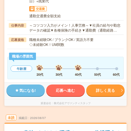
日）+残業代
交通費
通勤交通費全額支給
～コツコツ入力がメイン！人事労務～▼社員の給与や勤怠
仕事内容
データの確認▼各種保険の手続き▼通勤費（通勤経路…
職種未経験OK / ブランクOK / 英語力不要
応募資格
◇未経験OK！UM関数
職場の雰囲気
年齢層
20代
30代
40代
50代
60代
気になる!
応募へ進む
詳しく見る
派遣会社
株式会社アヴァンティスタッフ
未読
掲載日
2026/08/07