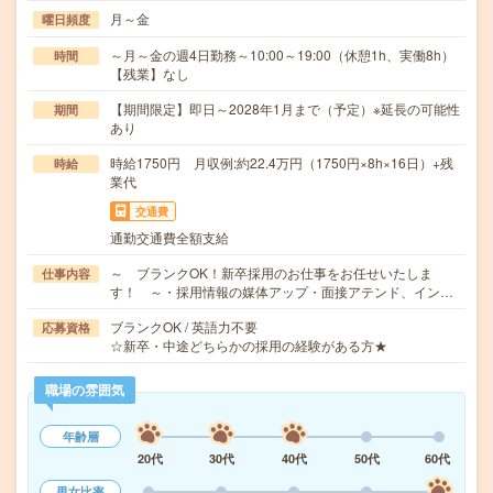
月～金
曜日頻度
～月～金の週4日勤務～10:00～19:00（休憩1h、実働8h）
時間
【残業】なし
【期間限定】即日～2028年1月まで（予定）※延長の可能性
期間
あり
時給1750円 月収例:約22.4万円（1750円×8h×16日）+残
時給
業代
交通費
通勤交通費全額支給
～ ブランクOK！新卒採用のお仕事をお任せいたしま
仕事内容
す！ ～・採用情報の媒体アップ・面接アテンド、イン…
ブランクOK / 英語力不要
応募資格
☆新卒・中途どちらかの採用の経験がある方★
職場の雰囲気
年齢層
20代
30代
40代
50代
60代
男女比率