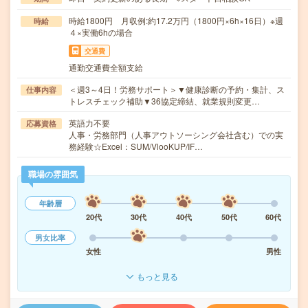
時給1800円 月収例:約17.2万円（1800円×6h×16日）※週
時給
４×実働6hの場合
交通費
通勤交通費全額支給
＜週3～4日！労務サポート＞▼健康診断の予約・集計、ス
仕事内容
トレスチェック補助▼36協定締結、就業規則変更…
英語力不要
応募資格
人事・労務部門（人事アウトソーシング会社含む）での実
務経験☆Excel：SUM/VlooKUP/IF…
職場の雰囲気
年齢層
20代
30代
40代
50代
60代
男女比率
女性
男性
もっと見る