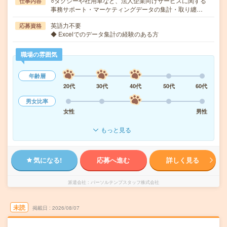
○タクシーや社用車など、法人企業向けサービスに関する
仕事内容
事務サポート・マーケティングデータの集計・取り纏…
英語力不要
応募資格
◆ Excelでのデータ集計の経験のある方
職場の雰囲気
年齢層
20代
30代
40代
50代
60代
男女比率
女性
男性
もっと見る
気になる!
応募へ進む
詳しく見る
派遣会社
パーソルテンプスタッフ株式会社
未読
掲載日
2026/08/07