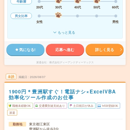
年齢層
20代
30代
40代
50代
60代
男女比率
女性
男性
もっと見る
気になる!
応募へ進む
詳しく見る
派遣会社
株式会社ディーアンドディーマックス
未読
掲載日
2026/08/07
1900円＊豊洲駅すぐ！電話ナシ×ExcelVBA
効率化ツール作成のお仕事
職種未経験OK
交通費別途支給あり
土日祝日が休み
WEB登録OK
派遣
東京都江東区
勤務地
豊洲駅から徒歩3分