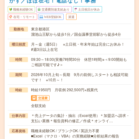
かす／ほぼ在宅！電話なし！事務
職種未経験OK
交通費別途支給あり
土日祝日が休み
在宅・リモート
WEB登録OK
派遣
東京都港区
勤務地
溜池山王駅から徒歩1分／国会議事堂前駅から徒歩4分
月～金（週5日） ※土日祝・年末年始は完全にお休み！
曜日頻度
#週3日以上在宅
09:30～18:00(実働7時間30分 休憩1時間)※＜9:00開始も
時間
ご相談可能です♪＞
2026年10月上旬～長期 9月の前倒しスタートも相談可能
期間
です！ ※10月～！
時給1950円 月収例 292,500円+残業代
時給
交通費
全額支給
＊売上データの集計・抽出（Excel使用）＊加盟店へ請求・
仕事内容
支払い業務＊報告資料の修正／作成＊オンライ…
職種未経験OK / ブランクOK / 英語力不要
応募資格
■Excel（マクロ・VBA）の実務経験■分析結果の報告