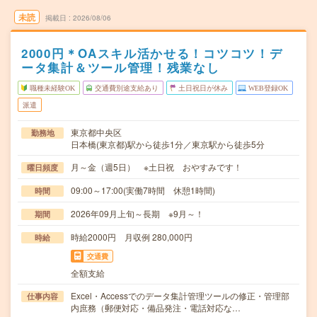
未読
掲載日
2026/08/06
2000円＊OAスキル活かせる！コツコツ！デ
ータ集計＆ツール管理！残業なし
職種未経験OK
交通費別途支給あり
土日祝日が休み
WEB登録OK
派遣
東京都中央区
勤務地
日本橋(東京都)駅から徒歩1分／東京駅から徒歩5分
月～金（週5日） ※土日祝 おやすみです！
曜日頻度
09:00～17:00(実働7時間 休憩1時間)
時間
2026年09月上旬～長期 ※9月～！
期間
時給2000円 月収例 280,000円
時給
交通費
全額支給
Excel・Accessでのデータ集計管理ツールの修正・管理部
仕事内容
内庶務（郵便対応・備品発注・電話対応な…