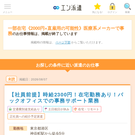
メニュー
気になる!
ログイン
検索
一部在宅《2000円×直雇用の可能性》医療系メーカーで事
務
のお仕事情報は、掲載が終了しています
掲載時の情報は、
ページ下部
からご覧いただけます。
お探しの条件に近い派遣のお仕事
未読
掲載日
2026/08/07
【社員前提】時給2300円！在宅勤務あり！バ
ックオフィスでの事務サポート業務
交通費別途支給あり
土日祝日が休み
在宅・リモート
正社員への紹介予定派遣
東京都港区
勤務地
神谷町駅から徒歩5分