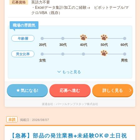
英語力不要
応募資格
・Excelデータ集計/加工のご経験→ ピボットテーブル/マ
クロ/VBA（既存）
職場の雰囲気
年齢層
20代
30代
40代
50代
60代
男女比率
女性
男性
もっと見る
気になる!
応募へ進む
詳しく見る
派遣会社
パーソルテンプスタッフ株式会社
未読
掲載日
2026/08/07
【急募】部品の発注業務※未経験OK＠土日祝