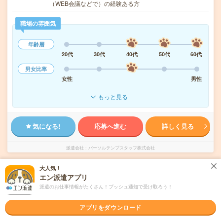
（WEB会議などで）の経験ある方
職場の雰囲気
年齢層
20代
30代
40代
50代
60代
男女比率
女性
男性
もっと見る
気になる!
応募へ進む
詳しく見る
派遣会社
パーソルテンプスタッフ株式会社
大人気！
未読
掲載日
2026/08/06
エン派遣アプリ
派遣のお仕事情報がたくさん！プッシュ通知で受け取ろう！
1950円＊〈ほぼ在宅〉Excel(マクロ・VBA)
集計・分析スキル活かす！
アプリをダウンロード