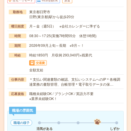
在宅・リモート
WEB登録OK
派遣
東京都日野市
勤務地
日野(東京都)駅から徒歩20分
月～金（週5日） ※会社カレンダーに準ずる
曜日頻度
08:30～17:25(実働7時間55分 休憩1時間)
時間
2026年09月上旬～長期 ※9月～！
期間
時給1850円 月収例 293,040円+残業代
時給
交通費
全額支給
＊支払い関連書類の確認、支払いシステムへのIP＊各種調
仕事内容
達業務の書類管理、台帳管理＊電子取引データの保…
職種未経験OK / ブランクOK / 英語力不要
応募資格
※業界未経験OK！
職場の雰囲気
職場の様子
活気がある
しずか