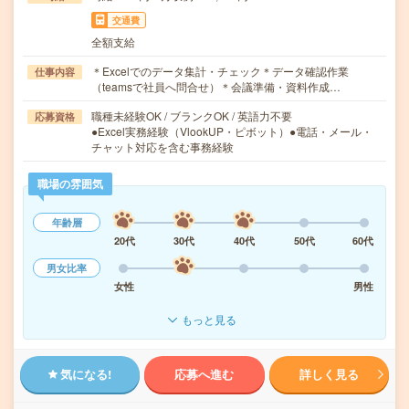
交通費
全額支給
＊Excelでのデータ集計・チェック＊データ確認作業
仕事内容
（teamsで社員へ問合せ）＊会議準備・資料作成…
職種未経験OK / ブランクOK / 英語力不要
応募資格
●Excel実務経験（VlookUP・ピボット）●電話・メール・
チャット対応を含む事務経験
職場の雰囲気
年齢層
20代
30代
40代
50代
60代
男女比率
女性
男性
もっと見る
気になる!
応募へ進む
詳しく見る