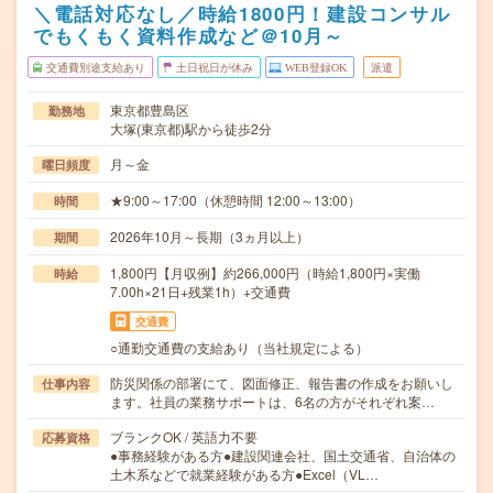
＼電話対応なし／時給1800円！建設コンサル
でもくもく資料作成など＠10月～
交通費別途支給あり
土日祝日が休み
WEB登録OK
派遣
東京都豊島区
勤務地
大塚(東京都)駅から徒歩2分
月～金
曜日頻度
★9:00～17:00（休憩時間 12:00～13:00）
時間
2026年10月～長期（3ヵ月以上）
期間
1,800円【月収例】約266,000円（時給1,800円×実働
時給
7.00h×21日+残業1h）+交通費
交通費
○通勤交通費の支給あり（当社規定による）
防災関係の部署にて、図面修正、報告書の作成をお願いし
仕事内容
ます。社員の業務サポートは、6名の方がそれぞれ案…
ブランクOK / 英語力不要
応募資格
●事務経験がある方●建設関連会社、国土交通省、自治体の
土木系などで就業経験がある方●Excel（VL…