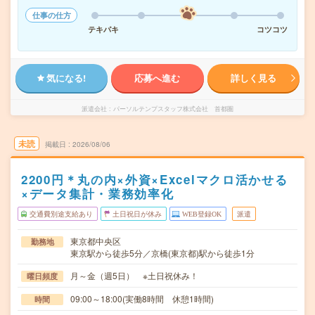
仕事の仕方
テキパキ
コツコツ
気になる!
応募へ進む
詳しく見る
派遣会社
パーソルテンプスタッフ株式会社 首都圏
未読
掲載日
2026/08/06
2200円＊丸の内×外資×Excelマクロ活かせる
×データ集計・業務効率化
交通費別途支給あり
土日祝日が休み
WEB登録OK
派遣
東京都中央区
勤務地
東京駅から徒歩5分／京橋(東京都)駅から徒歩1分
月～金（週5日） ※土日祝休み！
曜日頻度
09:00～18:00(実働8時間 休憩1時間)
時間