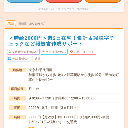
派遣会社
パーソルテンプスタッフ株式会社
未読
掲載日
2026/08/07
＜時給2000円＞週2日在宅！集計＆誤脱字チ
ェックなど報告書作成サポート
交通費別途支給あり
土日祝日が休み
在宅・リモート
WEB登録OK
派遣
東京都千代田区
勤務地
秋葉原駅から徒歩10分／浅草橋駅から徒歩10分／新御徒町
駅から徒歩10分
月～金
曜日頻度
★9:00～17:30（休憩時間 12:00～13:00）
時間
2026年10月～長期（3ヵ月以上）
期間
2,000円【月収例】約317,000円（時給2,000円×実働
時給
7.50h×21日+残業1h）＋交通費