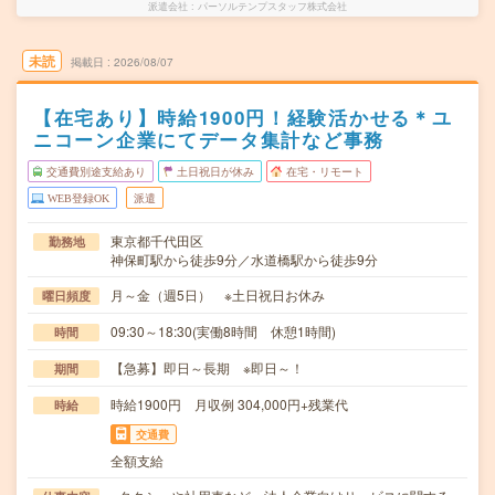
派遣会社
パーソルテンプスタッフ株式会社
未読
掲載日
2026/08/07
【在宅あり】時給1900円！経験活かせる＊ユ
ニコーン企業にてデータ集計など事務
交通費別途支給あり
土日祝日が休み
在宅・リモート
WEB登録OK
派遣
東京都千代田区
勤務地
神保町駅から徒歩9分／水道橋駅から徒歩9分
月～金（週5日） ※土日祝日お休み
曜日頻度
09:30～18:30(実働8時間 休憩1時間)
時間
【急募】即日～長期 ※即日～！
期間
時給1900円 月収例 304,000円+残業代
時給
交通費
全額支給