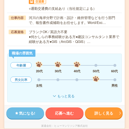
交通費
○通勤交通費の支給あり（当社規定による）
河川の海岸分野で計画・設計・維持管理などを行う部門
仕事内容
で、報告書作成補助をお任せします。Word/Exc…
ブランクOK / 英語力不要
応募資格
●何かしらの事務経験がある方●建設コンサルタント業界で
経験がある方●GIS（ArcGIS・QGIS）…
職場の雰囲気
年齢層
20代
30代
40代
50代
60代
男女比率
女性
男性
もっと見る
気になる!
応募へ進む
詳しく見る
派遣会社
ヒューマンリソシア株式会社