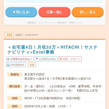
気になる!
応募へ進む
詳しく見る
派遣会社
ヒューマンリソシア株式会社 関東オフィス
未読
掲載日
2026/08/07
＜在宅週4日！月収33万＞HITACHI！サステ
ナビリティ×Excel事務
交通費別途支給あり
土日祝日が休み
在宅・リモート
WEB登録OK
派遣
東京都千代田区
勤務地
東京駅から徒歩1分／大手町(東京都)駅から徒歩1分
月～金（週5日） ※土日祝休み ※GW、夏季休暇、年末年
曜日頻度
始の休暇ながめ（会社カレンダー有） #週3日以上在宅
08:50～17:20(実働7時間30分 休憩1時間)
時間
2026年10月上旬～長期 ※10月～！
期間