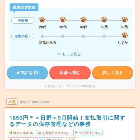
職場の雰囲気
年齢層
20代
30代
40代
50代
60代
職場の様子
活気がある
しずか
もっと見る
気になる!
応募へ進む
詳しく見る
派遣会社
ヒューマンリソシア株式会社
未読
掲載日
2026/08/06
1850円＊＜日野＞9月開始！支払取引に関す
るデータの保存管理などの事務
職種未経験OK
交通費別途支給あり
土日祝日が休み