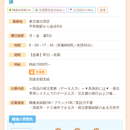
休
職種未経験OK
交通費別途支給あり
土日祝日が休み
派遣
東京都大田区
勤務地
平和島駅から徒歩5分
月～金 週5日
曜日頻度
9：00～17：45（実働8時間／休憩45分）
時間
【急募】即日～長期
期間
時給1500円～
時給
交通費
別途全額支給
＝部品の発注業務（データ入力）＝▼具体的には▼・発注
仕事内容
専用システムでのデータ入力・注文書の発行および修…
職種未経験OK / ブランクOK / 英語力不要
応募資格
・高校卒・ＰＣ操作できる方・発注業務経験のある方尚可
職場の雰囲気