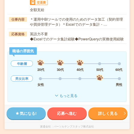
交通費
全額支給
＊運用中BIツールでの使用のためのデータ加工（契約管理
仕事内容
や買掛管理データ）＊Excelでのデータ集計・…
英語力不要
応募資格
◆Excelでのデータ集計経験◆PowerQueryの実務使用経験
職場の雰囲気
年齢層
20代
30代
40代
50代
60代
男女比率
女性
男性
もっと見る
気になる!
応募へ進む
詳しく見る
派遣会社
パーソルテンプスタッフ株式会社