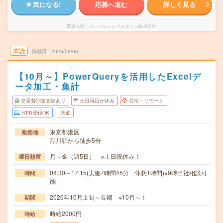
気になる!
応募へ進む
詳しく見る
派遣会社
パーソルテンプスタッフ株式会社
未読
掲載日
2026/08/06
【10月～】PowerQueryを活用したExcelデ
ータ加工・集計
交通費別途支給あり
土日祝日が休み
在宅・リモート
WEB登録OK
派遣
東京都港区
勤務地
品川駅から徒歩5分
月～金（週5日） ※土日祝休み！
曜日頻度
08:30～17:15(実働7時間45分 休憩1時間)※9時出社相談可
時間
能
2026年10月上旬～長期 ※10月～！
期間
時給2000円
時給