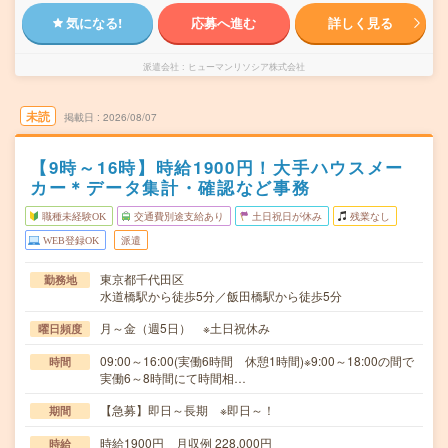
気になる!
応募へ進む
詳しく見る
派遣会社
ヒューマンリソシア株式会社
未読
掲載日
2026/08/07
【9時～16時】時給1900円！大手ハウスメー
カー＊データ集計・確認など事務
職種未経験OK
交通費別途支給あり
土日祝日が休み
残業なし
WEB登録OK
派遣
東京都千代田区
勤務地
水道橋駅から徒歩5分／飯田橋駅から徒歩5分
月～金（週5日） ※土日祝休み
曜日頻度
09:00～16:00(実働6時間 休憩1時間)※9:00～18:00の間で
時間
実働6～8時間にて時間相…
【急募】即日～長期 ※即日～！
期間
時給1900円 月収例 228,000円
時給