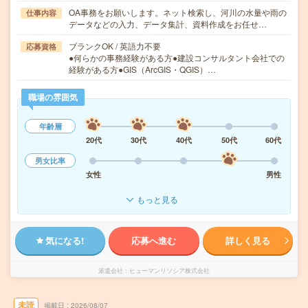
OA事務をお願いします。ネット検索し、河川の水量や雨の
仕事内容
データなどの入力、データ集計、資料作成をお任せ…
ブランクOK / 英語力不要
応募資格
●何らかの事務経験がある方●建設コンサルタント会社での
経験がある方●GIS（ArcGIS・QGIS）…
職場の雰囲気
年齢層
20代
30代
40代
50代
60代
男女比率
女性
男性
もっと見る
気になる!
応募へ進む
詳しく見る
派遣会社
ヒューマンリソシア株式会社
未読
掲載日
2026/08/07