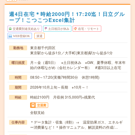
週4日在宅＊時給2000円！17:20迄！日立グル
ープ！こつこつExcel集計
交通費別途支給あり
土日祝日が休み
在宅・リモート
WEB登録OK
派遣
東京都千代田区
勤務地
東京駅から徒歩1分／大手町(東京都)駅から徒歩1分
月～金（週5日） ※土日祝休み ※GW、夏季休暇、年末年
曜日頻度
始の休暇ながめ（会社カレンダー有） #週3日以上在宅
08:50～17:20(実働7時間30分 休憩1時間)
時間
2026年10月上旬～長期 ※10月～！
期間
時給2100円 月収例 315,000円+残業代
時給
交通費
全額支給
＊データ集計・収集（8割）→ 温室効果ガス、エネルギ
仕事内容
ー消費量など！＊操作マニュアル、解説資料の作成/…