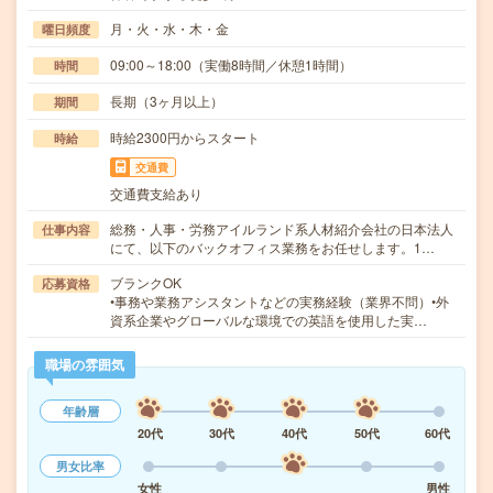
月・火・水・木・金
曜日頻度
09:00～18:00（実働8時間／休憩1時間）
時間
長期（3ヶ月以上）
期間
時給2300円からスタート
時給
交通費
交通費支給あり
総務・人事・労務アイルランド系人材紹介会社の日本法人
仕事内容
にて、以下のバックオフィス業務をお任せします。1…
ブランクOK
応募資格
•事務や業務アシスタントなどの実務経験（業界不問）•外
資系企業やグローバルな環境での英語を使用した実…
職場の雰囲気
年齢層
20代
30代
40代
50代
60代
男女比率
女性
男性