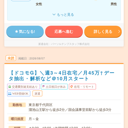
女性
男性
もっと見る
気になる!
応募へ進む
詳しく見る
派遣会社
パーソルテンプスタッフ株式会社
未読
掲載日
2026/08/07
【ドコモG】＼週3～4日在宅／月45万↑デー
タ抽出・解析など＠10月スタート
交通費別途支給あり
土日祝日が休み
在宅・リモート
WEB登録OK
派遣
東京都千代田区
勤務地
溜池山王駅から徒歩2分／国会議事堂前駅から徒歩3分
月～金
曜日頻度
★9:30～18:00（休憩時間 12:00～13:00）