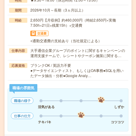
時間
2026年10月～長期（3ヵ月以上）
期間
2,650円【月収例】約460,000円（時給2,650円×実働
時給
7.50h×21日+残業15h）+交通費
交通費
○通勤交通費の支給あり（当社規定による）
大手通信企業グループのポイントに関するキャンペーンの
仕事内容
運用支援チームで、レシートやクーポン施策に関する…
ブランクOK / 英語力不要
応募資格
●データサイエンティスト、もしくはOA事務●SQLを用い
たデータ抽出・分析●Google Analy…
職場の雰囲気
職場の様子
活気がある
しずか
仕事の仕方
テキパキ
コツコツ