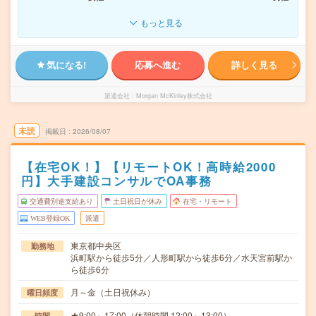
もっと見る
気になる!
応募へ進む
詳しく見る
派遣会社
Morgan McKinley株式会社
未読
掲載日
2026/08/07
【在宅OK！】【リモートOK！高時給2000
円】大手建設コンサルでOA事務
交通費別途支給あり
土日祝日が休み
在宅・リモート
WEB登録OK
派遣
東京都中央区
勤務地
浜町駅から徒歩5分／人形町駅から徒歩6分／水天宮前駅か
ら徒歩6分
月～金（土日祝休み）
曜日頻度
★9:00～17:00（休憩時間 12:00～13:00）
時間