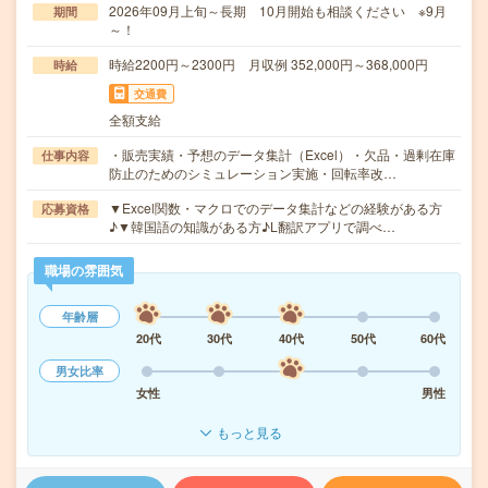
2026年09月上旬～長期 10月開始も相談ください ※9月
期間
～！
時給2200円～2300円 月収例 352,000円～368,000円
時給
交通費
全額支給
・販売実績・予想のデータ集計（Excel）・欠品・過剰在庫
仕事内容
防止のためのシミュレーション実施・回転率改…
▼Excel関数・マクロでのデータ集計などの経験がある方
応募資格
♪▼韓国語の知識がある方♪L翻訳アプリで調べ…
職場の雰囲気
年齢層
20代
30代
40代
50代
60代
男女比率
女性
男性
もっと見る