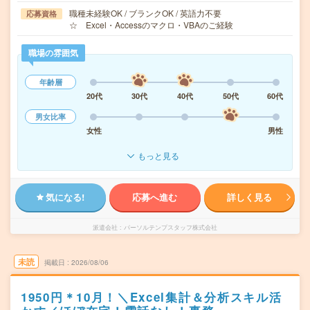
職種未経験OK / ブランクOK / 英語力不要
応募資格
☆ Excel・Accessのマクロ・VBAのご経験
職場の雰囲気
年齢層
20代
30代
40代
50代
60代
男女比率
女性
男性
もっと見る
気になる!
応募へ進む
詳しく見る
派遣会社
パーソルテンプスタッフ株式会社
未読
掲載日
2026/08/06
1950円＊10月！＼Excel集計＆分析スキル活