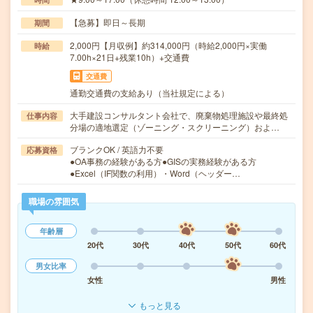
【急募】即日～長期
期間
2,000円【月収例】約314,000円（時給2,000円×実働
時給
7.00h×21日+残業10h）+交通費
交通費
通勤交通費の支給あり（当社規定による）
大手建設コンサルタント会社で、廃棄物処理施設や最終処
仕事内容
分場の適地選定（ゾーニング・スクリーニング）およ…
ブランクOK / 英語力不要
応募資格
●OA事務の経験がある方●GISの実務経験がある方
●Excel（IF関数の利用）・Word（ヘッダー…
職場の雰囲気
年齢層
20代
30代
40代
50代
60代
男女比率
女性
男性
もっと見る