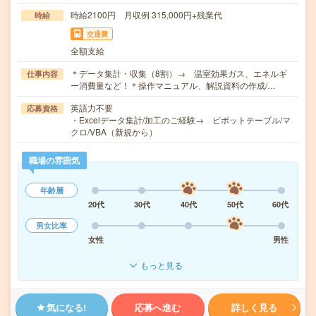
時給2100円 月収例 315,000円+残業代
時給
交通費
全額支給
＊データ集計・収集（8割）→ 温室効果ガス、エネルギ
仕事内容
ー消費量など！＊操作マニュアル、解説資料の作成/…
英語力不要
応募資格
・Excelデータ集計/加工のご経験→ ピボットテーブル/マ
クロ/VBA（新規から）
職場の雰囲気
年齢層
20代
30代
40代
50代
60代
男女比率
女性
男性
もっと見る
気になる!
応募へ進む
詳しく見る