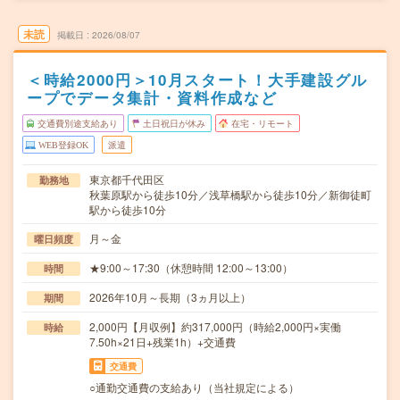
未読
掲載日
2026/08/07
＜時給2000円＞10月スタート！大手建設グル
ープでデータ集計・資料作成など
交通費別途支給あり
土日祝日が休み
在宅・リモート
WEB登録OK
派遣
東京都千代田区
勤務地
秋葉原駅から徒歩10分／浅草橋駅から徒歩10分／新御徒町
駅から徒歩10分
月～金
曜日頻度
★9:00～17:30（休憩時間 12:00～13:00）
時間
2026年10月～長期（3ヵ月以上）
期間
2,000円【月収例】約317,000円（時給2,000円×実働
時給
7.50h×21日+残業1h）+交通費
交通費
○通勤交通費の支給あり（当社規定による）