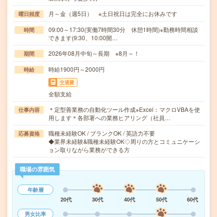
月～金（週5日） ※土日祝日は完全にお休みです
曜日頻度
09:00～17:30(実働7時間30分 休憩1時間)※勤務時間相談
時間
できます(9:30、10:00開…
2026年08月中旬～長期 ※8月～！
期間
時給1900円～2000円
時給
交通費
全額支給
＊定型善業務の自動化ツール作成※Excel：マクロVBAを使
仕事内容
用します＊各部署への業務ヒアリング（社員…
職種未経験OK / ブランクOK / 英語力不要
応募資格
◆業界未経験&職種未経験OK◇周りの方とコミュニケーシ
ョン取りながら業務ができる方
職場の雰囲気
年齢層
20代
30代
40代
50代
60代
男女比率