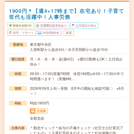
1900円＊【週4×17時まで】在宅あり！子育て
世代も活躍中！人事労務
職種未経験OK
交通費別途支給あり
土日祝日が休み
在宅・リモート
WEB登録OK
派遣
東京都中央区
勤務地
人形町駅から徒歩4分／水天宮前駅から徒歩10分
月・火・水・木・金(週4日) ※週5日勤務もOK！土日祝お
曜日頻度
休み！
09:00～17:00(実働7時間 休憩1時間)※9:00～17:30の中で
時間
時間選べます！（実働6時…
2026年09月上旬～長期 8月中の開始も相談可能〇 ※9月
期間
～！
時給1900円
時給
交通費
全額支給
＊勤怠チェック＊給与の不備チェック（社労士が計算完了
仕事内容
したもの）＊入退社手続きのチェック＊社会保険の加…