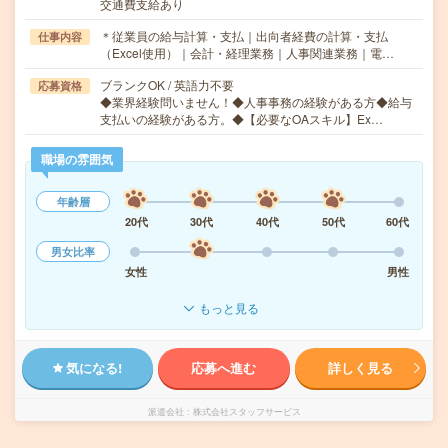
交通費支給あり
＊従業員の給与計算・支払｜出向者経費の計算・支払
仕事内容
（Excel使用）｜会計・経理業務｜人事関連業務｜電…
ブランクOK / 英語力不要
応募資格
◆業界経験問いません！◆人事事務の経験がある方◆給与
支払いの経験がある方。◆【必要なOAスキル】Ex…
職場の雰囲気
年齢層
20代
30代
40代
50代
60代
男女比率
女性
男性
もっと見る
気になる!
応募へ進む
詳しく見る
派遣会社
株式会社スタッフサービス