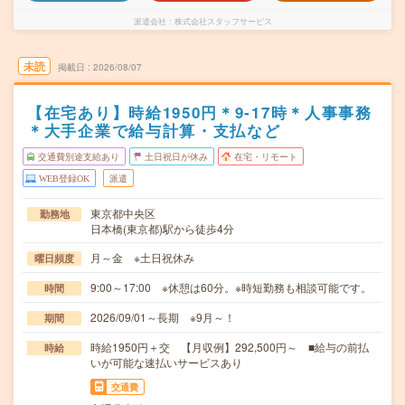
派遣会社
株式会社スタッフサービス
未読
掲載日
2026/08/07
【在宅あり】時給1950円＊9-17時＊人事事務
＊大手企業で給与計算・支払など
交通費別途支給あり
土日祝日が休み
在宅・リモート
WEB登録OK
派遣
東京都中央区
勤務地
日本橋(東京都)駅から徒歩4分
月～金 ※土日祝休み
曜日頻度
9:00～17:00 ※休憩は60分。※時短勤務も相談可能です。
時間
2026/09/01～長期 ※9月～！
期間
時給1950円＋交 【月収例】292,500円～ ■給与の前払
時給
いが可能な速払いサービスあり
交通費