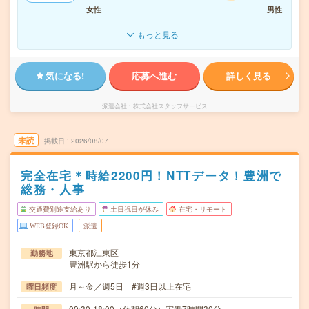
女性
男性
もっと見る
気になる!
応募へ進む
詳しく見る
派遣会社
株式会社スタッフサービス
未読
掲載日
2026/08/07
完全在宅＊時給2200円！NTTデータ！豊洲で
総務・人事
交通費別途支給あり
土日祝日が休み
在宅・リモート
WEB登録OK
派遣
東京都江東区
勤務地
豊洲駅から徒歩1分
月～金／週5日 #週3日以上在宅
曜日頻度
09:30-18:00（休憩60分）実働7時間30分