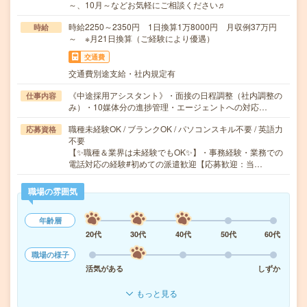
～、10月～などお気軽にご相談ください♬
時給2250～2350円 1日換算1万8000円 月収例37万円
時給
～ ※月21日換算（ご経験により優遇）
交通費
交通費別途支給・社内規定有
《中途採用アシスタント》・面接の日程調整（社内調整の
仕事内容
み）・10媒体分の進捗管理・エージェントへの対応…
職種未経験OK / ブランクOK / パソコンスキル不要 / 英語力
応募資格
不要
【✨職種＆業界は未経験でもOK✨】・事務経験・業務での
電話対応の経験#初めての派遣歓迎【応募歓迎：当…
職場の雰囲気
年齢層
20代
30代
40代
50代
60代
職場の様子
活気がある
しずか
もっと見る