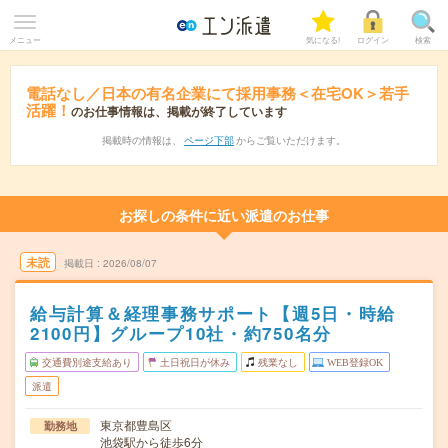
メニュー
気になる!
ログイン
検索
電話なし／日本の有名企業にて採用事務＜在宅OK＞若手
活躍！
のお仕事情報は、掲載が終了しています
掲載時の情報は、
ページ下部
からご覧いただけます。
お探しの条件に近い派遣のお仕事
未読
掲載日
2026/08/07
給与計算＆経理事務サポート【週5日・時給
2100円】グループ10社・約750名分
交通費別途支給あり
土日祝日が休み
残業なし
WEB登録OK
派遣
東京都豊島区
勤務地
池袋駅から徒歩6分