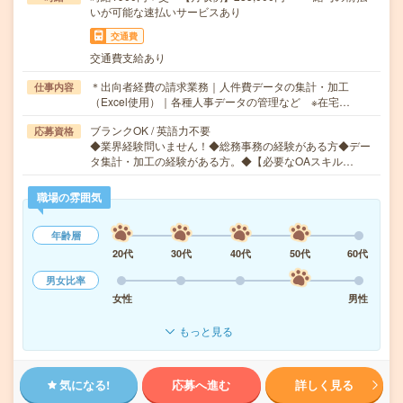
いが可能な速払いサービスあり
交通費
交通費支給あり
＊出向者経費の請求業務｜人件費データの集計・加工
仕事内容
（Excel使用）｜各種人事データの管理など ※在宅…
ブランクOK / 英語力不要
応募資格
◆業界経験問いません！◆総務事務の経験がある方◆デー
タ集計・加工の経験がある方。◆【必要なOAスキル…
職場の雰囲気
年齢層
20代
30代
40代
50代
60代
男女比率
女性
男性
もっと見る
気になる!
応募へ進む
詳しく見る