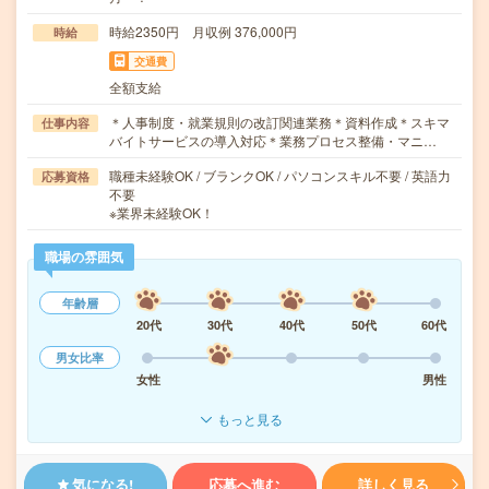
時給2350円 月収例 376,000円
時給
交通費
全額支給
＊人事制度・就業規則の改訂関連業務＊資料作成＊スキマ
仕事内容
バイトサービスの導入対応＊業務プロセス整備・マニ…
職種未経験OK / ブランクOK / パソコンスキル不要 / 英語力
応募資格
不要
※業界未経験OK！
職場の雰囲気
年齢層
20代
30代
40代
50代
60代
男女比率
女性
男性
もっと見る
気になる!
応募へ進む
詳しく見る