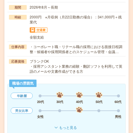
2026年8月～長期
期間
2000円 ※月収例（月22日勤務の場合）：341,000円＋残
時給
業代
交通費
全額支給
・コーポレート職・リテール職の採用における面接日程調
仕事内容
整・候補者や採用関係者とのスケジュール管理・会議…
ブランクOK
応募資格
・採用アシスタント業務の経験・翻訳ソフトを利用して英
語のメールや文書作成ができる方
職場の雰囲気
年齢層
20代
30代
40代
50代
60代
男女比率
女性
男性
もっと見る