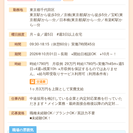
東京都千代田区
勤務地
東京駅から徒歩3分／京橋(東京都)駅から徒歩5分／宝町(東
京都)駅から---分／日本橋(東京都)駅から---分／有楽町駅か
ら---分
月～金／週5日 #週3日以上在宅
曜日頻度
09:30-18:15（休憩60分）実働7時間45分
時間
2026年10月01日～長期 ※開始日相談OK ※10月～！
期間
時給1790円 月収例 29万円 時給1790円×実働7h45m×週5
時給
日×4週+残業10h ※月収例を保証するものではありませ
ん。※給与即受取りサービス利用可（利用条件有）
交通費
1ヶ月3万円を上限として実費支給
中途採用を検討している企業と内定対応業務を行っていた
仕事内容
だきます＊メイン業務・最終面接合格後以降の内定対…
職種未経験OK / ブランクOK / 英語力不要
応募資格
■未経験OK！
職場の雰囲気