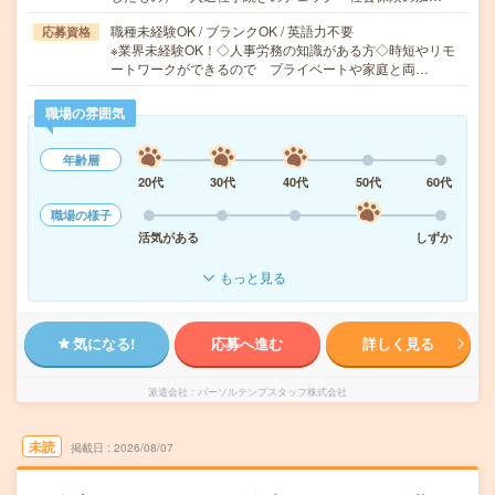
職種未経験OK / ブランクOK / 英語力不要
応募資格
※業界未経験OK！◇人事労務の知識がある方◇時短やリモ
ートワークができるので プライベートや家庭と両…
職場の雰囲気
年齢層
20代
30代
40代
50代
60代
職場の様子
活気がある
しずか
もっと見る
気になる!
応募へ進む
詳しく見る
派遣会社
パーソルテンプスタッフ株式会社
未読
掲載日
2026/08/07