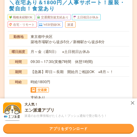
＼在宅あり＆1800円／人事サポート！服装・
髪自由！食堂あり
職種未経験OK
交通費別途支給あり
土日祝日が休み
在宅・リモート
WEB登録OK
派遣
東京都中央区
勤務地
築地市場駅から徒歩5分／新橋駅から徒歩8分
月～金（週5日） ※土日祝日お休み
曜日頻度
09:30～17:30(実働7時間 休憩1時間)
時間
【急募】即日～長期 開始月ご相談OK ※8月～！
期間
時給1800円
時給
交通費
支給あり
大人気！
＊入退社の手続き＊システムへの登録・管理＊年末調整の
仕事内容
エン派遣アプリ
サポート＊電話・メール対応＊郵便の受発送、資料フ…
派遣のお仕事情報がたくさん！プッシュ通知で受け取ろう！
職種未経験OK / ブランクOK / パソコンスキル不要 / 英語力
応募資格
不要
アプリをダウンロード
■PC入力■電話対応■メール対応※人事業務は未経験でもOK