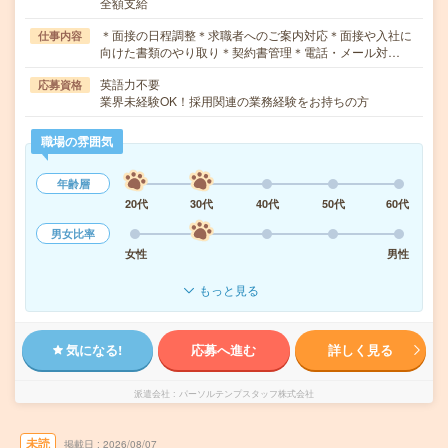
全額支給
＊面接の日程調整＊求職者へのご案内対応＊面接や入社に
仕事内容
向けた書類のやり取り＊契約書管理＊電話・メール対…
英語力不要
応募資格
業界未経験OK！採用関連の業務経験をお持ちの方
職場の雰囲気
年齢層
20代
30代
40代
50代
60代
男女比率
女性
男性
もっと見る
気になる!
応募へ進む
詳しく見る
派遣会社
パーソルテンプスタッフ株式会社
未読
掲載日
2026/08/07