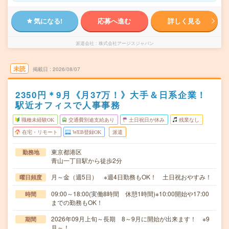
気になる!
応募へ進む
詳しく見る
派遣会社
株式会社アージスジャパン
未読
掲載日
2026/08/07
2350円＊9月《月37万！》大手＆日系企業！
駅近オフィスで人事事務
職種未経験OK
交通費別途支給あり
土日祝日が休み
残業なし
在宅・リモート
WEB登録OK
派遣
東京都港区
勤務地
青山一丁目駅から徒歩2分
月～金（週5日） ※週4日勤務もOK！ 土日祝おやすみ！
曜日頻度
09:00～18:00(実働8時間 休憩1時間)※10:00開始や17:00
時間
までの勤務もOK！
2026年09月上旬～長期 8～9月に開始が出来ます！ ※9
期間
月～！