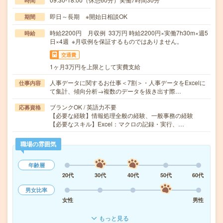
時間
即日～長期 ※開始日相談OK
期間
時給2200円 月収例 33万円 時給2200円×実働7h30m×週5
時給
日×4週 ※月収例を保証するものではありません。
交通費
1ヶ月3万円を上限として実費支給
人事データに関するお仕事＜7割＞・人事データをExcelに
仕事内容
て集計、傾向分析→複数のデータを抜き出す際…
ブランクOK / 英語力不要
応募資格
【必要な経験】情報処理全般の経験、一般事務の経験
【必要なスキル】Excel：マクロの記録・実行、…
職場の雰囲気
年齢層
20代
30代
40代
50代
60代
男女比率
女性
男性
もっと見る