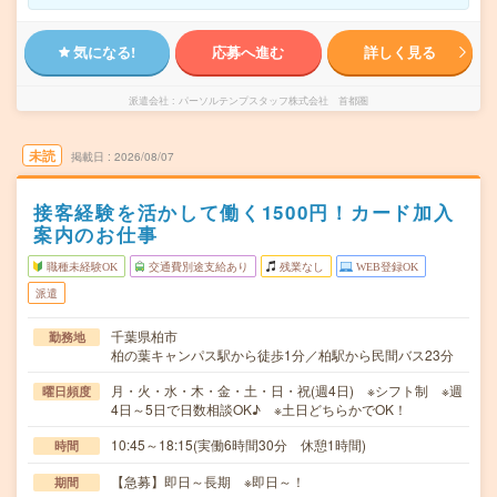
気になる!
応募へ進む
詳しく見る
派遣会社
パーソルテンプスタッフ株式会社 首都圏
未読
掲載日
2026/08/07
接客経験を活かして働く1500円！カード加入
案内のお仕事
職種未経験OK
交通費別途支給あり
残業なし
WEB登録OK
派遣
千葉県柏市
勤務地
柏の葉キャンパス駅から徒歩1分／柏駅から民間バス23分
月・火・水・木・金・土・日・祝(週4日) ※シフト制 ※週
曜日頻度
4日～5日で日数相談OK♪ ※土日どちらかでOK！
10:45～18:15(実働6時間30分 休憩1時間)
時間
【急募】即日～長期 ※即日～！
期間