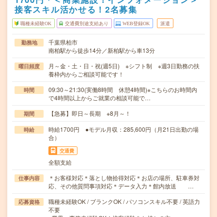
接客スキル活かせる！2名募集
職種未経験OK
交通費別途支給あり
WEB登録OK
派遣
千葉県柏市
勤務地
南柏駅から徒歩14分／新柏駅から車13分
月～金・土・日・祝(週5日) ※シフト制 ※週3日勤務の扶
曜日頻度
養枠内からご相談可能です！
09:30～21:30(実働8時間 休憩4時間)※こちらのお時間内
時間
で4時間以上からご就業の相談可能で…
【急募】即日～長期 ※8月～！
期間
時給1700円 ●モデル月収：285,600円（月21日出勤の場
時給
合）
交通費
全額支給
＊お客様対応＊落とし物拾得対応＊お店の場所、駐車券対
仕事内容
応、その他質問事項対応＊データ入力＊館内放送 …
職種未経験OK / ブランクOK / パソコンスキル不要 / 英語力
応募資格
不要