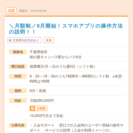
未読
掲載日
2026/08/08
＼月額制／9月開始！スマホアプリの操作方法
の説明！！
交通費別途支給あり
派遣
千葉県柏市
勤務地
柏の葉キャンパス駅からバス6分
就業曜日/月～日のうち週5日（シフト制）
曜日頻度
9：30～19：30のうち7時間半～9時間のシフト制 ※休憩
時間
時間は1時間
9月～長期
期間
月額280,000円
時給
交通費
10,000円/月まで支給
・入会サポート ‐窓口での入会時のユーザー登録の操作サ
仕事内容
ポート ‐サービスの説明（入会や利用イメージの…