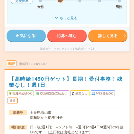
男女比率
女性
男性
もっと見る
気になる!
応募へ進む
詳しく見る
派遣会社
ファンクショット株式会社 HC1
未読
掲載日
2026/08/07
【高時給1450円ゲット】長期！受付事務！残
業なし！週1日
職種未経験OK
交通費別途支給あり
残業なし
WEB登録OK
派遣
千葉県流山市
勤務地
南柏駅から徒歩14分
日・祝(週1日) ※シフト制 ※週3日or週4日or週5日の相談
曜日頻度
OKです！（土日祝は出社となります）