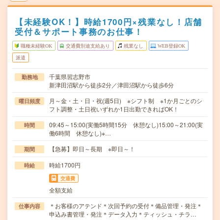
【未経験OK！】時給1700円×残業なし！店舗
受付＆サポート事務のお仕事！
職種未経験OK
交通費別途支給あり
残業なし
WEB登録OK
派遣
千葉県習志野市
勤務地
新津田沼駅から徒歩2分／津田沼駅から徒歩6分
月～金・土・日・祝(週5日) ※シフト制 ※1か月ごとのシ
曜日頻度
フト調整・土日祝いずれか1日出勤できればOK！
09:45～15:00(実働5時間15分 休憩なし)15:00～21:00(実
時間
働6時間 休憩なし)※…
【急募】即日～長期 ※即日～！
期間
時給1700円
時給
交通費
全額支給
＊お客様のアテンド＊次回予約の受付＊備品管理・発注＊
仕事内容
申込み書管理・発注＊データ入力＊ティッシュ・チラ…