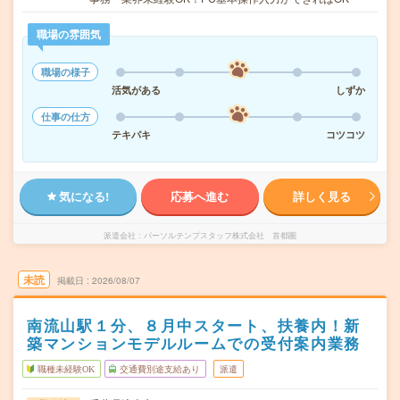
職場の雰囲気
職場の様子
活気がある
しずか
仕事の仕方
テキパキ
コツコツ
気になる!
応募へ進む
詳しく見る
派遣会社
パーソルテンプスタッフ株式会社 首都圏
未読
掲載日
2026/08/07
南流山駅１分、８月中スタート、扶養内！新
築マンションモデルルームでの受付案内業務
職種未経験OK
交通費別途支給あり
派遣