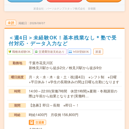
派遣会社
パーソルテンプスタッフ株式会社 首都圏
未読
掲載日
2026/08/07
＜週4日＞未経験OK！基本残業なし＊塾で受
付対応・データ入力など
職種未経験OK
交通費別途支給あり
WEB登録OK
派遣
千葉市花見川区
勤務地
新検見川駅から徒歩2分／検見川駅から徒歩9分
月・火・水・木・金・土・祝(週4日) ※シフト制 ※日曜
曜日頻度
+平日休み！※学生の長期休みの間は日曜も出勤になります
14:00～22:00(実働7時間 休憩1時間)※夏期・冬期講習の
時間
際は午前から始業となります(実働時…
【急募】即日～長期 ※即日～！
期間
時給1400円 月収例 156,800円
時給
交通費