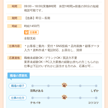
09:00～18:00(実働8時間 休憩1時間)※前後の30分の短縮
時間
相談可能です。
【急募】即日～長期
期間
時給1450円
時給
交通費
全額支給
＊お客様ご案内・受付＊SNS投稿＊店内装飾＊顧客データ
仕事内容
入力＊資料作成＊電話対応、お茶出し、清掃
職種未経験OK / ブランクOK / 英語力不要
応募資格
業界未経験OK！PC入力業務の経験お持ちの方こちらのお
仕事は下記のいずれかに該当する方のみ、応募が可…
職場の雰囲気
職場の様子
活気がある
しずか
仕事の仕方
テキパキ
コツコツ