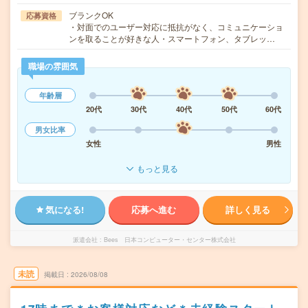
ブランクOK
応募資格
・対面でのユーザー対応に抵抗がなく、コミュニケーショ
ンを取ることが好きな人・スマートフォン、タブレッ…
職場の雰囲気
年齢層
20代
30代
40代
50代
60代
男女比率
女性
男性
もっと見る
気になる!
応募へ進む
詳しく見る
派遣会社
Bees 日本コンピューター・センター株式会社
未読
掲載日
2026/08/08