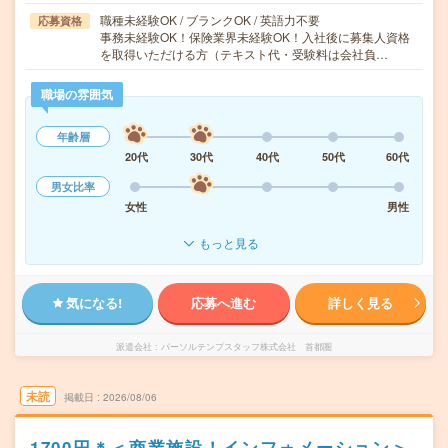
職種未経験OK / ブランクOK / 英語力不要
応募資格
事務未経験OK！保険業界未経験OK！入社後に募集人資格
を取得いただける方（テキスト代・受験料は会社負…
職場の雰囲気
年齢層
20代
30代
40代
50代
60代
男女比率
女性
男性
もっと見る
気になる!
応募へ進む
詳しく見る
派遣会社
パーソルテンプスタッフ株式会社 首都圏
未読
掲載日
2026/08/06
1700円＊＜商業施設！インフォメーション＞