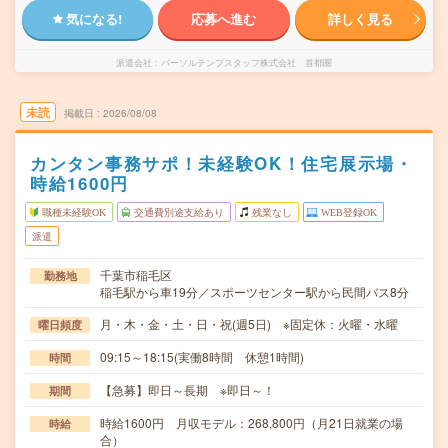
気になる!
応募へ進む
詳しく見る
派遣会社
パーソルテンプスタッフ株式会社 首都圏
未読
掲載日
2026/08/08
カンタン事務サポ！未経験OK！住宅展示場・
時給1600円
職種未経験OK
交通費別途支給あり
残業なし
WEB登録OK
派遣
千葉市稲毛区
勤務地
稲毛駅から車19分／スポーツセンター駅から民間バス8分
月・木・金・土・日・祝(週5日) ※固定休：火曜・水曜
曜日頻度
09:15～18:15(実働8時間 休憩1時間)
時間
【急募】即日～長期 ※即日～！
期間
時給1600円 月収モデル：268,800円（月21日就業の場
時給
合）