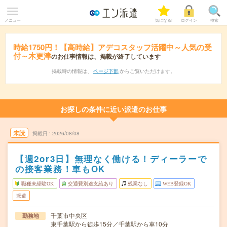
メニュー
気になる!
ログイン
検索
時給1750円！【高時給】アデコスタッフ活躍中～人気の受
付～木更津
のお仕事情報は、掲載が終了しています
掲載時の情報は、
ページ下部
からご覧いただけます。
お探しの条件に近い派遣のお仕事
未読
掲載日
2026/08/08
【週2or3日】無理なく働ける！ディーラーで
の接客業務！車もOK
職種未経験OK
交通費別途支給あり
残業なし
WEB登録OK
派遣
千葉市中央区
勤務地
東千葉駅から徒歩15分／千葉駅から車10分