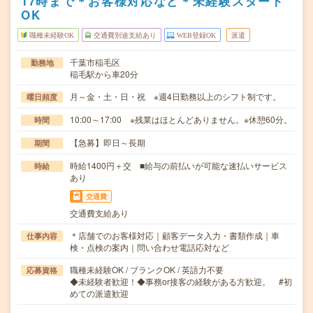
17時まで＊お客様対応など＊未経験スタート
OK
職種未経験OK
交通費別途支給あり
WEB登録OK
派遣
千葉市稲毛区
勤務地
稲毛駅から車20分
月～金・土・日・祝 ※週4日勤務以上のシフト制です。
曜日頻度
10:00～17:00 ※残業はほとんどありません。※休憩60分。
時間
【急募】即日～長期
期間
時給1400円＋交 ■給与の前払いが可能な速払いサービス
時給
あり
交通費
交通費支給あり
＊店舗でのお客様対応｜顧客データ入力・書類作成｜車
仕事内容
検・点検の案内｜問い合わせ電話応対など
職種未経験OK / ブランクOK / 英語力不要
応募資格
◆未経験者歓迎！◆事務or接客の経験がある方歓迎。 #初
めての派遣歓迎