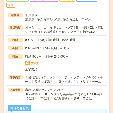
派遣
千葉県成田市
勤務地
京成成田駅から車9分／成田駅から送迎バス20分
月～金・土・日・祝(週5日) ※シフト制 ※週休2日・曜日
曜日頻度
シフト制（お休み希望も出せます／土日も相談OK♪）
09:00～18:00(実働8時間 休憩1時間)
時間
2026年09月上旬～長期 ※9月～！
期間
時給1500円 月収例 240,000円
時給
交通費
全額支給
＊受付対応（チェックイン・チェックアウトの対応）※海
仕事内容
外のお客様には英語でご案内することもあり！＊デー…
職種未経験OK / ブランクOK
応募資格
◆未経験OK！◆カンタンな英会話ができればOK♪◆英語：
（会話）日常会話／（読み書き）不要◆日常会話…
職場の雰囲気