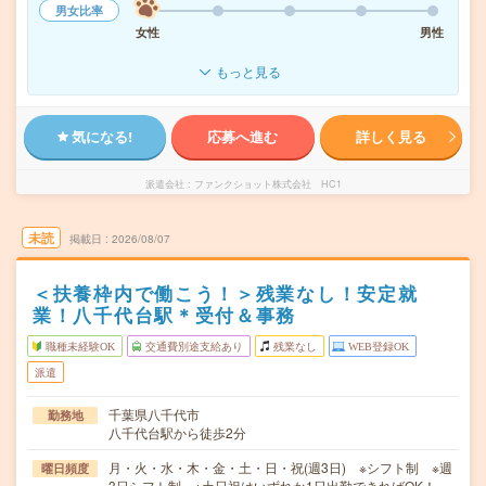
男女比率
女性
男性
もっと見る
気になる!
応募へ進む
詳しく見る
派遣会社
ファンクショット株式会社 HC1
未読
掲載日
2026/08/07
＜扶養枠内で働こう！＞残業なし！安定就
業！八千代台駅＊受付＆事務
職種未経験OK
交通費別途支給あり
残業なし
WEB登録OK
派遣
千葉県八千代市
勤務地
八千代台駅から徒歩2分
月・火・水・木・金・土・日・祝(週3日) ※シフト制 ※週
曜日頻度
3日シフト制 ※土日祝はいずれか1日出勤できればOK！