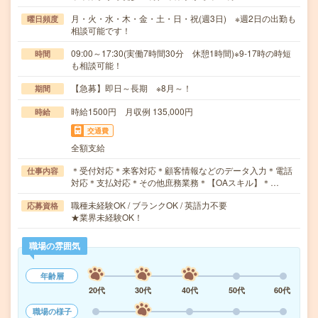
月・火・水・木・金・土・日・祝(週3日) ※週2日の出勤も
曜日頻度
相談可能です！
09:00～17:30(実働7時間30分 休憩1時間)※9-17時の時短
時間
も相談可能！
【急募】即日～長期 ※8月～！
期間
時給1500円 月収例 135,000円
時給
交通費
全額支給
＊受付対応＊来客対応＊顧客情報などのデータ入力＊電話
仕事内容
対応＊支払対応＊その他庶務業務＊【OAスキル】＊…
職種未経験OK / ブランクOK / 英語力不要
応募資格
★業界未経験OK！
職場の雰囲気
年齢層
20代
30代
40代
50代
60代
職場の様子