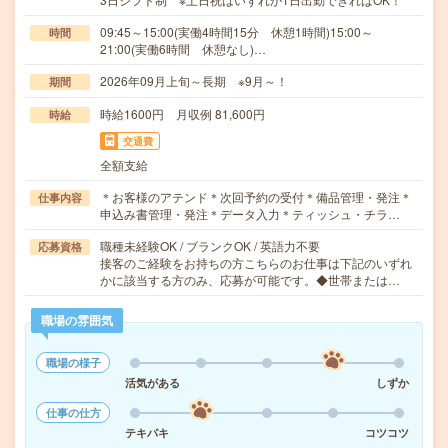
09:45～15:00(実働4時間15分 休憩1時間)15:00～
時間
21:00(実働6時間 休憩なし)…
2026年09月上旬～長期 ※9月～！
期間
時給1600円 月収例 81,600円
時給
交通費
全額支給
＊お客様のアテンド＊次回予約の受付＊備品管理・発注＊
仕事内容
申込み書管理・発注＊データ入力＊ティッシュ・チラ…
職種未経験OK / ブランクOK / 英語力不要
応募資格
接客のご経験をお持ちの方こちらのお仕事は下記のいずれ
かに該当する方のみ、応募が可能です。◆世帯または…
職場の雰囲気
職場の様子
活気がある
しずか
仕事の仕方
テキパキ
コツコツ