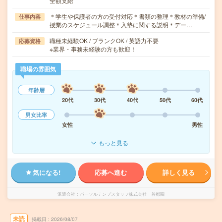
全額支給
＊学生や保護者の方の受付対応＊書類の整理＊教材の準備/
仕事内容
授業のスケジュール調整＊入塾に関する説明＊デー…
職種未経験OK / ブランクOK / 英語力不要
応募資格
※業界・事務未経験の方も歓迎！
職場の雰囲気
年齢層
20代
30代
40代
50代
60代
男女比率
女性
男性
もっと見る
気になる!
応募へ進む
詳しく見る
派遣会社
パーソルテンプスタッフ株式会社 首都圏
未読
掲載日
2026/08/07