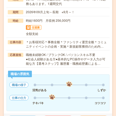
務もあります。1週間交代
2026年09月上旬～長期 ※9月～！
期間
時給1600円 月収例 256,000円
時給
交通費
全額支給
＊お客様対応＊事務全般＊ファシリティ運営全般＊コミュ
仕事内容
ニティイベントの企画・実施＊新規顧客獲得のため内…
職種未経験OK / ブランクOK / パソコンスキル不要
応募資格
●社会人経験がある方●基本的なPC操作やデータ入力が可
能な方【選考ステップ】履歴書・職務経歴書による…
職場の雰囲気
職場の様子
活気がある
しずか
仕事の仕方
テキパキ
コツコツ