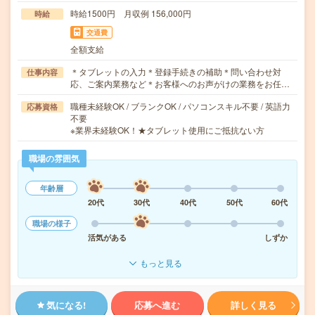
時給1500円 月収例 156,000円
時給
交通費
全額支給
＊タブレットの入力＊登録手続きの補助＊問い合わせ対
仕事内容
応、ご案内業務など＊お客様へのお声がけの業務をお任…
職種未経験OK / ブランクOK / パソコンスキル不要 / 英語力
応募資格
不要
※業界未経験OK！★タブレット使用にご抵抗ない方
職場の雰囲気
年齢層
20代
30代
40代
50代
60代
職場の様子
活気がある
しずか
もっと見る
気になる!
応募へ進む
詳しく見る