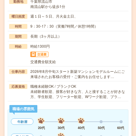
千葉県流山市
勤務地
南流山駅から徒歩1分
週１日～５日、月火金土日、
曜日頻度
9：30-17：30（実働7時間／休憩1時間）
時間
長期（3ヶ月以上）
期間
時給1300円
時給
交通費
交通費全額支給
2026年8月中旬スタート新築マンションモデルルームにご
仕事内容
来場されたお客様の受付・ご案内をお任せします…
職種未経験OK / ブランクOK
応募資格
未経験者歓迎、接客が好きな方、人と接することが好きな
方、学生歓迎、フリーター歓迎、Wワーク歓迎、ブラ…
職場の雰囲気
年齢層
20代
30代
40代
50代
60代