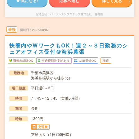
気になる!
応募へ進む
詳しく見る
派遣会社
パーソルテンプスタッフ株式会社 首都圏
未読
掲載日
2026/08/07
扶養内やWワークもOK！週２～３日勤務のシ
ェアオフィス受付＠海浜幕張
職種未経験OK
交通費別途支給あり
WEB登録OK
派遣
千葉市美浜区
勤務地
海浜幕張駅から徒歩5分
平日週2～3日
曜日頻度
7：45～12：45（実働5時間）
時間
長期
期間
1300円
時給
交通費
支給あり（1日750円迄）