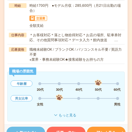
時給1700円 ●モデル月収：285,600円（月21日出勤の場
時給
合）
交通費
全額支給
＊お客様対応＊落とし物拾得対応＊お店の場所、駐車券対
仕事内容
応、その他質問事項対応＊データ入力＊館内放送 …
職種未経験OK / ブランクOK / パソコンスキル不要 / 英語力
応募資格
不要
※業界・事務未経験OK★接客経験をお持ちの方
職場の雰囲気
年齢層
20代
30代
40代
50代
60代
男女比率
女性
男性
もっと見る