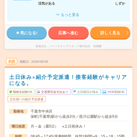
活気がある
しずか
もっと見る
気になる!
応募へ進む
詳しく見る
派遣会社
パーソルテンプスタッフ株式会社 首都圏
未読
掲載日
2026/08/08
土日休み×紹介予定派遣！接客経験がキャリア
になる。
職種未経験OK
交通費別途支給あり
土日祝日が休み
WEB登録OK
正社員への紹介予定派遣
千葉市中央区
勤務地
栄町(千葉県)駅から徒歩2分／葭川公園駅から徒歩5分
月～金（週5日） ※土日祝休み！
曜日頻度
08:45～17:45(実働8時間 休憩1時間)※9：15～18：15勤
時間