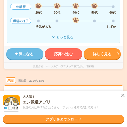
年齢層
20代
30代
40代
50代
60代
職場の様子
活気がある
しずか
もっと見る
気になる!
応募へ進む
詳しく見る
派遣会社
パーソルテンプスタッフ株式会社 首都圏
未読
掲載日
2026/08/06
未経験OK！残業ほぼなし▼南船橋での窓口・
大人気！
ショールーム・カウンター受付
エン派遣アプリ
派遣のお仕事情報がたくさん！プッシュ通知で受け取ろう！
職種未経験OK
交通費別途支給あり
WEB登録OK
派遣
アプリをダウンロード
千葉県船橋市
勤務地
南船橋駅から徒歩7分／船橋競馬場駅からバス5分