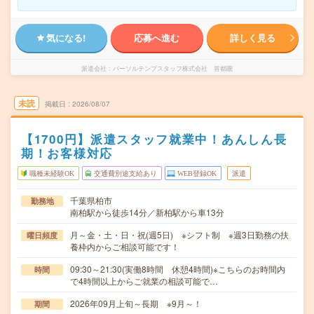
気になる!
応募へ進む
詳しく見る
派遣会社
パーソルテンプスタッフ株式会社 首都圏
未読
掲載日
2026/08/07
【1700円】派遣スタッフ就業中！あんしん長
期！お客様対応
職種未経験OK
交通費別途支給あり
WEB登録OK
派遣
千葉県柏市
勤務地
南柏駅から徒歩14分／新柏駅から車13分
月～金・土・日・祝(週5日) ※シフト制 ※週3日勤務の扶
曜日頻度
養枠内からご相談可能です！
09:30～21:30(実働8時間 休憩4時間)※こちらのお時間内
時間
で4時間以上からご就業の相談可能で…
2026年09月上旬～長期 ※9月～！
期間