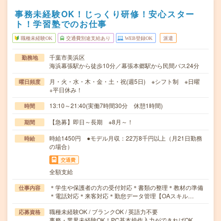
事務未経験OK！じっくり研修！安心スター
ト！学習塾でのお仕事
職種未経験OK
交通費別途支給あり
WEB登録OK
派遣
千葉市美浜区
勤務地
海浜幕張駅から徒歩10分／幕張本郷駅から民間バス24分
月・火・水・木・金・土・祝(週5日) ※シフト制 ※日曜
曜日頻度
+平日休み！
13:10～21:40(実働7時間30分 休憩1時間)
時間
【急募】即日～長期 ※8月～！
期間
時給1450円 ●モデル月収：22万8千円以上（月21日勤務
時給
の場合）
交通費
全額支給
＊学生や保護者の方の受付対応＊書類の整理＊教材の準備
仕事内容
＊電話対応＊来客対応＊勤怠データ管理【OAスキル…
職種未経験OK / ブランクOK / 英語力不要
応募資格
事務・業界未経験OK！PC基本操作入力ができればOK