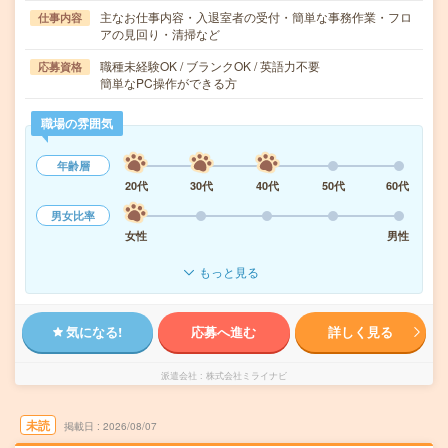
主なお仕事内容・入退室者の受付・簡単な事務作業・フロ
仕事内容
アの見回り・清掃など
職種未経験OK / ブランクOK / 英語力不要
応募資格
簡単なPC操作ができる方
職場の雰囲気
年齢層
20代
30代
40代
50代
60代
男女比率
女性
男性
もっと見る
気になる!
応募へ進む
詳しく見る
派遣会社
株式会社ミライナビ
未読
掲載日
2026/08/07