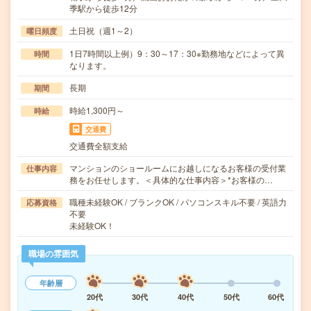
季駅から徒歩12分
土日祝（週1～2）
曜日頻度
1日7時間以上例）9：30～17：30※勤務地などによって異
時間
なります。
長期
期間
時給1,300円～
時給
交通費
交通費全額支給
マンションのショールームにお越しになるお客様の受付業
仕事内容
務をお任せします。＜具体的な仕事内容＞*お客様の…
職種未経験OK / ブランクOK / パソコンスキル不要 / 英語力
応募資格
不要
未経験OK！
職場の雰囲気
年齢層
20代
30代
40代
50代
60代