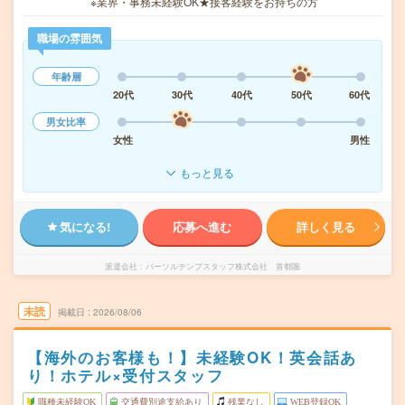
※業界・事務未経験OK★接客経験をお持ちの方
職場の雰囲気
年齢層
20代
30代
40代
50代
60代
男女比率
女性
男性
もっと見る
気になる!
応募へ進む
詳しく見る
派遣会社
パーソルテンプスタッフ株式会社 首都圏
未読
掲載日
2026/08/06
【海外のお客様も！】未経験OK！英会話あ
り！ホテル×受付スタッフ
職種未経験OK
交通費別途支給あり
残業なし
WEB登録OK