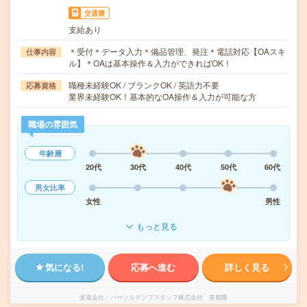
交通費
支給あり
＊受付＊データ入力＊備品管理、発注＊電話対応【OAスキ
仕事内容
ル】＊OAは基本操作＆入力ができればOK！
職種未経験OK / ブランクOK / 英語力不要
応募資格
業界未経験OK！基本的なOA操作＆入力が可能な方
職場の雰囲気
年齢層
20代
30代
40代
50代
60代
男女比率
女性
男性
もっと見る
気になる!
応募へ進む
詳しく見る
派遣会社
パーソルテンプスタッフ株式会社 首都圏