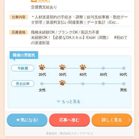
交通費支給あり
＊人材派遣契約の手続き・調整｜給与支給事務・勤怠デー
仕事内容
タ管理｜派遣料支払い関連業務｜データ集計（Exc…
職種未経験OK / ブランクOK / 英語力不要
応募資格
未経験OK！【必要なOAスキル】Excel（関数） #初めて
の派遣歓迎
職場の雰囲気
年齢層
20代
30代
40代
50代
60代
男女比率
女性
男性
もっと見る
気になる!
応募へ進む
詳しく見る
派遣会社
株式会社スタッフサービス