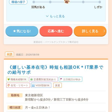
職場の様子
活気がある
しずか
もっと見る
気になる!
応募へ進む
詳しく見る
派遣会社
パーソルテンプスタッフ株式会社
未読
掲載日
2026/08/09
《嬉しい基本在宅》時短も相談OK＊IT業界で
の給与サポ
職種未経験OK
交通費別途支給あり
土日祝日が休み
在宅・リモート
WEB登録OK
派遣
東京都新宿区
勤務地
新宿駅から徒歩3分／新宿三丁目駅から徒歩6分
月～金※土日休み！
曜日頻度