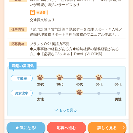
いが可能な速払いサービスあり
交通費
交通費支給あり
＊給与計算＊賞与計算＊勤怠データ管理サポート＊入社／
仕事内容
退職処理業務サポート＊担当業務のマニュアル作成＊…
ブランクOK / 英語力不要
応募資格
◆人事事務の経験がある方◆給与社保の業務経験がある
方。◆【必要なOAスキル】Excel（VLOOK関…
職場の雰囲気
年齢層
20代
30代
40代
50代
60代
男女比率
女性
男性
もっと見る
気になる!
応募へ進む
詳しく見る