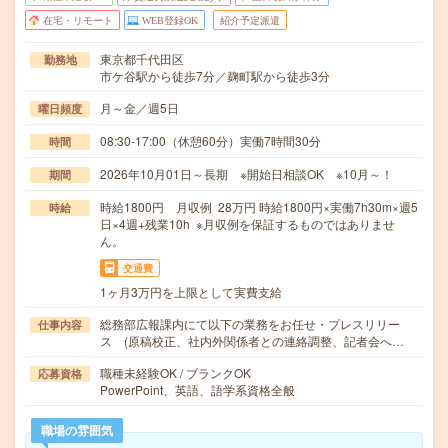
在宅・リモート
WEB登録OK
紹介予定派遣
東京都千代田区
勤務地
市ケ谷駅から徒歩7分／麹町駅から徒歩3分
月～金／週5日
曜日頻度
08:30-17:00（休憩60分）実働7時間30分
時間
2026年10月01日～長期 ※開始日相談OK ※10月～！
期間
時給1800円 月収例 28万円 時給1800円×実働7h30m×週5
時給
日×4週+残業10h ※月収例を保証するものではありませ
ん。
交通費
1ヶ月3万円を上限として実費支給
総務部広報課内にて以下の業務をお任せ・プレスリリー
仕事内容
ス (原稿校正、社内外関係者との連絡調整、記者会へ…
職種未経験OK / ブランクOK
応募資格
PowerPoint、英語、語学系資格全般
職場の雰囲気