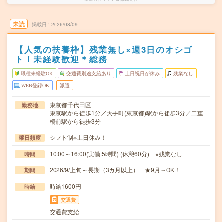
未読
掲載日
2026/08/09
【人気の扶養枠】残業無し×週3日のオシゴ
ト！未経験歓迎＊総務
職種未経験OK
交通費別途支給あり
土日祝日が休み
残業なし
WEB登録OK
派遣
東京都千代田区
勤務地
東京駅から徒歩1分／大手町(東京都)駅から徒歩3分／二重
橋前駅から徒歩3分
シフト制※土日休み！
曜日頻度
10:00～16:00(実働:5時間) (休憩60分) ※残業なし
時間
2026/9/上旬～長期（3カ月以上） ★9月～OK！
期間
時給1600円
時給
交通費
交通費支給