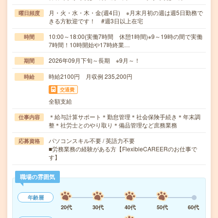
月・火・水・木・金(週4日) ※月末月初の週は週5日勤務で
曜日頻度
きる方歓迎です！ #週3日以上在宅
10:00～18:00(実働7時間 休憩1時間)※9～19時の間で実働
時間
7時間！10時開始や17時終業…
2026年09月下旬～長期 ※9月～！
期間
時給2100円 月収例 235,200円
時給
交通費
全額支給
＊給与計算サポート＊勤怠管理＊社会保険手続き＊年末調
仕事内容
整＊社労士とのやり取り＊備品管理など庶務業務
パソコンスキル不要 / 英語力不要
応募資格
■労務業務の経験がある方【FlexibleCAREERのお仕事で
す】
職場の雰囲気
年齢層
20代
30代
40代
50代
60代