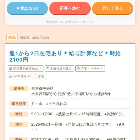
気になる!
応募へ進む
詳しく見る
派遣会社
株式会社スタッフサービス
未読
掲載日
2026/08/09
週1から2日在宅あり＊給与計算など＊時給
2100円
交通費別途支給あり
土日祝日が休み
在宅・リモート
WEB登録OK
派遣
東京都中央区
勤務地
水天宮前駅から徒歩1分／茅場町駅から徒歩8分
月～金 ※土日祝休み
曜日頻度
9:00～17:30 ※残業は月10～15時間程度。※休憩60分。
時間
2026/09/01～長期 ※開始日はご相談可能です！ ※9月
期間
～！
時給2100円＋交 【月収例】336,000円～ ■給与の前払
時給