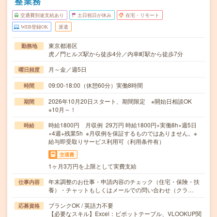
整業務
交通費別途支給あり
土日祝日が休み
在宅・リモート
WEB登録OK
派遣
東京都港区
勤務地
虎ノ門ヒルズ駅から徒歩4分／内幸町駅から徒歩7分
月～金／週5日
曜日頻度
09:00-18:00（休憩60分）実働8時間
時間
2026年10月20日スタート、期間限定 ※開始日相談OK
期間
※10月～！
時給1800円 月収例 29万円 時給1800円×実働8h×週5日
時給
×4週+残業5h ※月収例を保証するものではありません。※
給与即受取りサービス利用可（利用条件有）
交通費
1ヶ月3万円を上限として実費支給
年末調整のお仕事・申請内容のチェック（住宅・保険・扶
仕事内容
養）・チャットもしくはメールでの問い合わせ（クラ…
ブランクOK / 英語力不要
応募資格
【必要なスキル】Excel：ピボットテーブル、VLOOKUP関