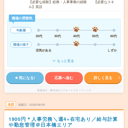
【必要な経験】総務・人事事務の経験 【必要なスキ
ル】英語
職場の雰囲気
年齢層
20代
30代
40代
50代
60代
職場の様子
活気がある
しずか
もっと見る
気になる!
応募へ進む
詳しく見る
派遣会社
株式会社リクルートスタッフィング
未読
掲載日
2026/08/09
1900円＊人事労務＼週4×在宅あり／給与計算
や勤怠管理＠日本橋エリア