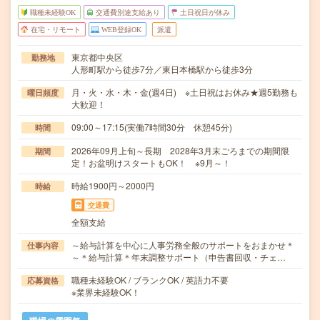
職種未経験OK
交通費別途支給あり
土日祝日が休み
在宅・リモート
WEB登録OK
派遣
東京都中央区
勤務地
人形町駅から徒歩7分／東日本橋駅から徒歩3分
月・火・水・木・金(週4日) ※土日祝はお休み★週5勤務も
曜日頻度
大歓迎！
09:00～17:15(実働7時間30分 休憩45分)
時間
2026年09月上旬～長期 2028年3月末ごろまでの期間限
期間
定！お盆明けスタートもOK！ ※9月～！
時給1900円～2000円
時給
交通費
全額支給
～給与計算を中心に人事労務全般のサポートをおまかせ＊
仕事内容
～＊給与計算＊年末調整サポート（申告書回収・チェ…
職種未経験OK / ブランクOK / 英語力不要
応募資格
※業界未経験OK！