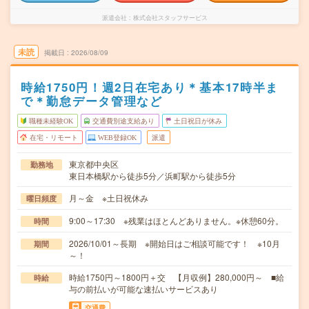
派遣会社
株式会社スタッフサービス
未読
掲載日
2026/08/09
時給1750円！週2日在宅あり＊基本17時半ま
で＊勤怠データ管理など
職種未経験OK
交通費別途支給あり
土日祝日が休み
在宅・リモート
WEB登録OK
派遣
東京都中央区
勤務地
東日本橋駅から徒歩5分／浜町駅から徒歩5分
月～金 ※土日祝休み
曜日頻度
9:00～17:30 ※残業はほとんどありません。※休憩60分。
時間
2026/10/01～長期 ※開始日はご相談可能です！ ※10月
期間
～！
時給1750円～1800円＋交 【月収例】280,000円～ ■給
時給
与の前払いが可能な速払いサービスあり
交通費