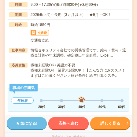
9:00～17:30(実働:7時間30分) (休憩60分)
時間
2026/9/上旬～長期（3カ月以上） ★9月～OK！
期間
時給1850円
時給
交通費
交通費支給
情報セキュリティ会社での労務管理です。給与・賞与・退
仕事内容
職金計算や年末調整、確定拠出年金処理、Excel…
職種未経験OK / 英語力不要
応募資格
職種未経験OK！業界未経験OK！【こんな方におススメ！
まずはご応募ください／歓迎条件】給与計算システ…
職場の雰囲気
年齢層
20代
30代
40代
50代
60代
気になる!
応募へ進む
詳しく見る
派遣会社
アデコ株式会社