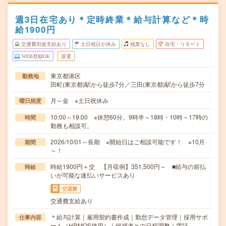
週3日在宅あり＊定時終業＊給与計算など＊時
給1900円
交通費別途支給あり
土日祝日が休み
残業なし
在宅・リモート
WEB登録OK
派遣
東京都港区
勤務地
田町(東京都)駅から徒歩7分／三田(東京都)駅から徒歩7分
月～金 ※土日祝休み
曜日頻度
10:00～19:00 ※休憩60分。9時半～18時・10時～17時の
時間
勤務も相談可。
2026/10/01～長期 ※開始日はご相談可能です！ ※10月
期間
～！
時給1900円＋交 【月収例】351,500円～ ■給与の前払
時給
いが可能な速払いサービスあり
交通費
交通費支給あり
＊給与計算｜雇用契約書作成｜勤怠データ管理｜採用サポ
仕事内容
ート（HRMOS使用）｜候補者との日程調整｜電話…