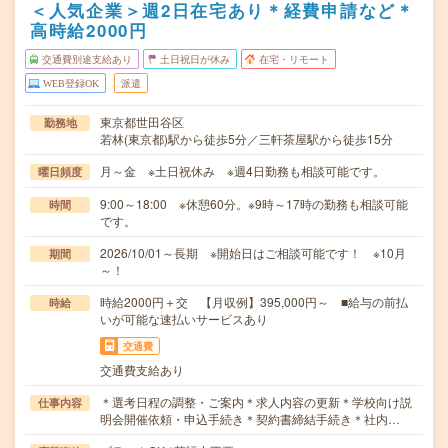
＜人気企業＞週2日在宅あり＊経費申請など＊
高時給2000円
交通費別途支給あり
土日祝日が休み
在宅・リモート
WEB登録OK
派遣
東京都世田谷区
勤務地
若林(東京都)駅から徒歩5分／三軒茶屋駅から徒歩15分
月～金 ※土日祝休み ※週4日勤務も相談可能です。
曜日頻度
9:00～18:00 ※休憩60分。※9時～17時の勤務も相談可能
時間
です。
2026/10/01～長期 ※開始日はご相談可能です！ ※10月
期間
～！
時給2000円＋交 【月収例】395,000円～ ■給与の前払
時給
いが可能な速払いサービスあり
交通費
交通費支給あり
＊選考日程の調整・ご案内＊求人内容の更新＊学校向け説
仕事内容
明会開催依頼・申込手続き＊契約書締結手続き＊社内…