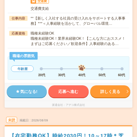
交通費
交通費支給
**【新しく入社する社員の受け入れをサポートする人事事
仕事内容
務】***＜人事経験を活かして、グローバル環境…
職種未経験OK
応募資格
職種未経験OK！業界未経験OK！【こんな方におススメ！
まずはご応募ください／歓迎条件】人事経験のある…
職場の雰囲気
年齢層
20代
30代
40代
50代
60代
気になる!
応募へ進む
詳しく見る
派遣会社
アデコ株式会社
未読
掲載日
2026/08/09
【在宅勤務OK】時給2030円！10～17時＊芝