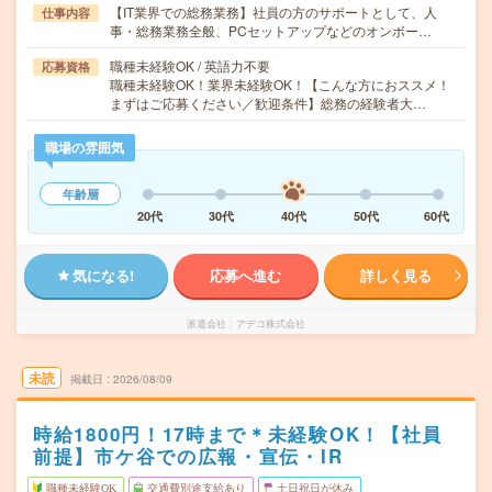
【IT業界での総務業務】社員の方のサポートとして、人
仕事内容
事・総務業務全般、PCセットアップなどのオンボー…
職種未経験OK / 英語力不要
応募資格
職種未経験OK！業界未経験OK！【こんな方におススメ！
まずはご応募ください／歓迎条件】総務の経験者大…
職場の雰囲気
年齢層
20代
30代
40代
50代
60代
気になる!
応募へ進む
詳しく見る
派遣会社
アデコ株式会社
未読
掲載日
2026/08/09
時給1800円！17時まで＊未経験OK！【社員
前提】市ケ谷での広報・宣伝・IR
職種未経験OK
交通費別途支給あり
土日祝日が休み