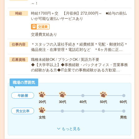
～！
時給1700円＋交 【月収例】272,000円～ ■給与の前払
時給
いが可能な速払いサービスあり
交通費
交通費支給あり
＊スタッフの入退社手続き＊経費精算＊宅配・郵便対応＊
仕事内容
備品発注・在庫管理＊電話応対など ＊6ヶ月後に正…
職種未経験OK / ブランクOK / 英語力不要
応募資格
◆【大学卒以上】◆事務経験・バックオフィス・営業事務
の経験がある方◆IT企業での事務経験がある方歓迎…
職場の雰囲気
年齢層
20代
30代
40代
50代
60代
男女比率
女性
男性
もっと見る