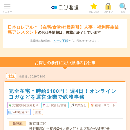
メニュー
気になる!
ログイン
検索
日本ロレアル＊【在宅/食堂/社員割引】人事・福利厚生業
務アシスタント
のお仕事情報は、掲載が終了しています
掲載時の情報は、
ページ下部
からご覧いただけます。
お探しの条件に近い派遣のお仕事
未読
掲載日
2026/08/09
完全在宅＊時給2100円！週4日！オンライン
ヨガなどを運営企業で総務事務
交通費別途支給あり
土日祝日が休み
残業なし
在宅・リモート
WEB登録OK
派遣
東京都港区
勤務地
神谷町駅から徒歩2分／虎ノ門ヒルズ駅から徒歩7分