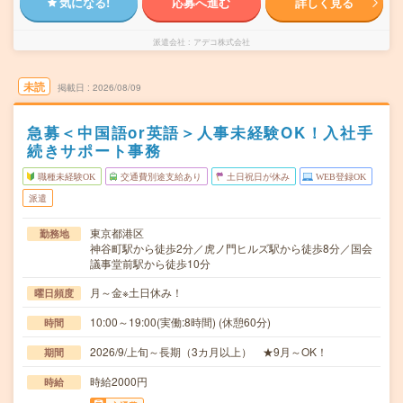
気になる!
応募へ進む
詳しく見る
派遣会社
アデコ株式会社
未読
掲載日
2026/08/09
急募＜中国語or英語＞人事未経験OK！入社手
続きサポート事務
職種未経験OK
交通費別途支給あり
土日祝日が休み
WEB登録OK
派遣
東京都港区
勤務地
神谷町駅から徒歩2分／虎ノ門ヒルズ駅から徒歩8分／国会
議事堂前駅から徒歩10分
月～金※土日休み！
曜日頻度
10:00～19:00(実働:8時間) (休憩60分)
時間
2026/9/上旬～長期（3カ月以上） ★9月～OK！
期間
時給2000円
時給