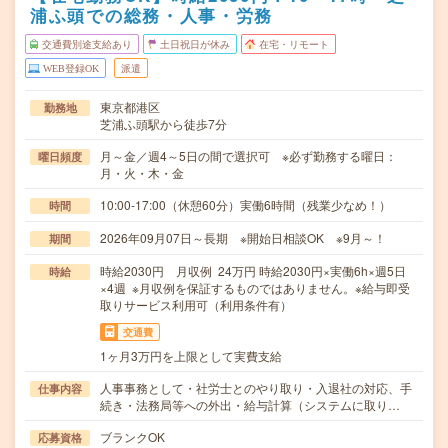
浦ふ頭での総務・人事・労務
交通費別途支給あり
土日祝日が休み
在宅・リモート
WEB登録OK
派遣
東京都港区
勤務地
芝浦ふ頭駅から徒歩7分
月～金／週4～5日の間で選択可 ※必ず勤務する曜日：
曜日頻度
月・火・木・金
10:00-17:00（休憩60分）実働6時間（残業少なめ！）
時間
2026年09月07日～長期 ※開始日相談OK ※9月～！
期間
時給2030円 月収例 24万円 時給2030円×実働6h×週5日
時給
×4週 ※月収例を保証するものではありません。※給与即受
取りサービス利用可（利用条件有）
交通費
1ヶ月3万円を上限として実費支給
人事事務として・社労士とのやり取り・入退社の対応、手
仕事内容
続き・法務局等への外出・給与計算（システムに取り…
ブランクOK
応募資格