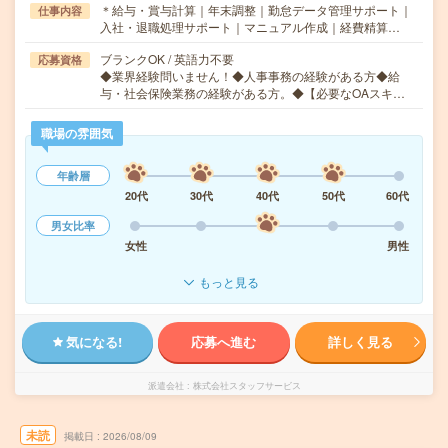
＊給与・賞与計算｜年末調整｜勤怠データ管理サポート｜
仕事内容
入社・退職処理サポート｜マニュアル作成｜経費精算…
ブランクOK / 英語力不要
応募資格
◆業界経験問いません！◆人事事務の経験がある方◆給
与・社会保険業務の経験がある方。◆【必要なOAスキ…
職場の雰囲気
年齢層
20代
30代
40代
50代
60代
男女比率
女性
男性
もっと見る
気になる!
応募へ進む
詳しく見る
派遣会社
株式会社スタッフサービス
未読
掲載日
2026/08/09