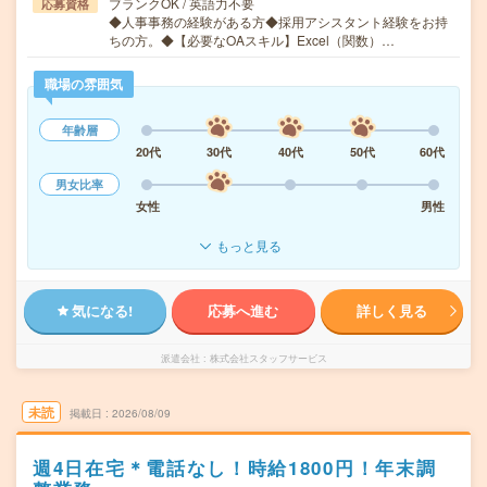
ブランクOK / 英語力不要
応募資格
◆人事事務の経験がある方◆採用アシスタント経験をお持
ちの方。◆【必要なOAスキル】Excel（関数）…
職場の雰囲気
年齢層
20代
30代
40代
50代
60代
男女比率
女性
男性
もっと見る
気になる!
応募へ進む
詳しく見る
派遣会社
株式会社スタッフサービス
未読
掲載日
2026/08/09
週4日在宅＊電話なし！時給1800円！年末調