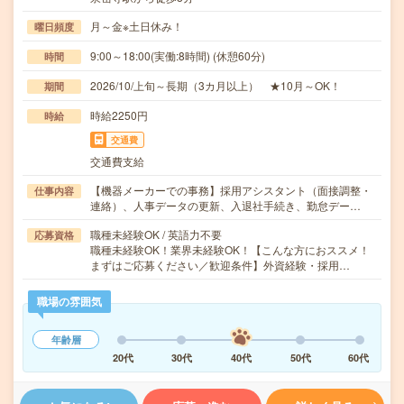
月～金※土日休み！
曜日頻度
9:00～18:00(実働:8時間) (休憩60分)
時間
2026/10/上旬～長期（3カ月以上） ★10月～OK！
期間
時給2250円
時給
交通費
交通費支給
【機器メーカーでの事務】採用アシスタント（面接調整・
仕事内容
連絡）、人事データの更新、入退社手続き、勤怠デー…
職種未経験OK / 英語力不要
応募資格
職種未経験OK！業界未経験OK！【こんな方におススメ！
まずはご応募ください／歓迎条件】外資経験・採用…
職場の雰囲気
年齢層
20代
30代
40代
50代
60代