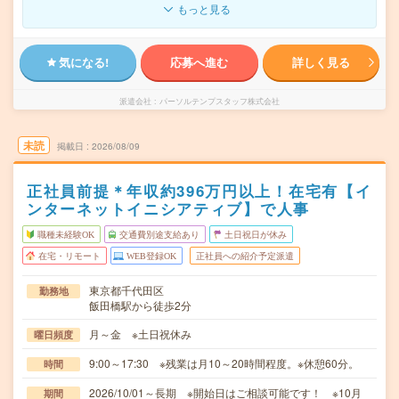
もっと見る
気になる!
応募へ進む
詳しく見る
派遣会社
パーソルテンプスタッフ株式会社
未読
掲載日
2026/08/09
正社員前提＊年収約396万円以上！在宅有【イ
ンターネットイニシアティブ】で人事
職種未経験OK
交通費別途支給あり
土日祝日が休み
在宅・リモート
WEB登録OK
正社員への紹介予定派遣
東京都千代田区
勤務地
飯田橋駅から徒歩2分
月～金 ※土日祝休み
曜日頻度
9:00～17:30 ※残業は月10～20時間程度。※休憩60分。
時間
2026/10/01～長期 ※開始日はご相談可能です！ ※10月
期間