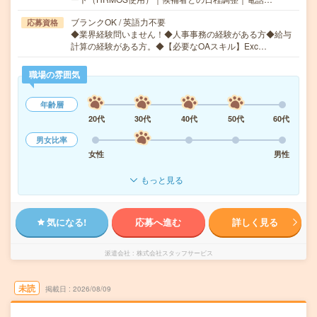
ブランクOK / 英語力不要
応募資格
◆業界経験問いません！◆人事事務の経験がある方◆給与
計算の経験がある方。◆【必要なOAスキル】Exc…
職場の雰囲気
年齢層
20代
30代
40代
50代
60代
男女比率
女性
男性
もっと見る
気になる!
応募へ進む
詳しく見る
派遣会社
株式会社スタッフサービス
未読
掲載日
2026/08/09