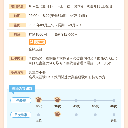
月～金（週5日） ※土日祝日お休み #週3日以上在宅
曜日頻度
09:00～18:00(実働8時間 休憩1時間)
時間
2026年09月上旬～長期 ※9月～！
期間
時給1950円 月収例 312,000円
時給
交通費
全額支給
＊面接の日程調整＊求職者へのご案内対応＊面接や入社に
仕事内容
向けた書類のやり取り＊契約書管理＊電話・メール対…
英語力不要
応募資格
業界未経験OK！採用関連の業務経験をお持ちの方
職場の雰囲気
年齢層
20代
30代
40代
50代
60代
男女比率
女性
男性