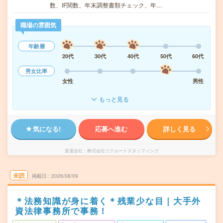
数、IF関数、年末調整書類チェック、年…
職場の雰囲気
年齢層
20代
30代
40代
50代
60代
男女比率
女性
男性
もっと見る
気になる!
応募へ進む
詳しく見る
派遣会社
株式会社リクルートスタッフィング
未読
掲載日
2026/08/09
＊法務知識が身に着く＊残業少な目｜大手外
資法律事務所で事務！