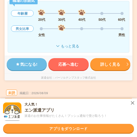
職場の雰囲気
年齢層
20代
30代
40代
50代
60代
男女比率
女性
男性
もっと見る
気になる!
応募へ進む
詳しく見る
派遣会社
パーソルテンプスタッフ株式会社
未読
掲載日
2026/08/09
大人気！
時給1800円＊社会保険経験×正社員目指せ
エン派遣アプリ
る！週2在宅！FLEXあり！秋葉原
派遣のお仕事情報がたくさん！プッシュ通知で受け取ろう！
交通費別途支給あり
土日祝日が休み
在宅・リモート
アプリをダウンロード
WEB登録OK
正社員への紹介予定派遣