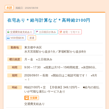
未読
掲載日
2026/08/09
在宅あり＊給与計算など＊高時給2100円
交通費別途支給あり
土日祝日が休み
在宅・リモート
WEB登録OK
派遣
東京都中央区
勤務地
水天宮前駅から徒歩1分／茅場町駅から徒歩8分
月～金 ※土日祝休み
曜日頻度
9:00～17:30 ※残業は月10～15時間程度。※休憩60分。
時間
2026/09/01～長期 ※開始日はご相談可能です！ ※9月
期間
～！
時給2100円＋交 【月収例】349,125円～ ■給与の前払
時給
いが可能な速払いサービスあり
交通費
交通費支給あり