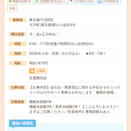
職種未経験OK
交通費別途支給あり
土日祝日が休み
WEB登録OK
派遣
東京都千代田区
勤務地
大手町(東京都)駅から徒歩3分
月～金※土日休み！
曜日頻度
9:00～17:30(実働:7時間30分) (休憩60分)
時間
2026/9/上旬～長期（3カ月以上） ★9月～OK！
期間
時給1870円
時給
交通費
交通費支給
【仕事内容】会社法・商業登記に関する手続きを行うパラ
仕事内容
リーガルのサポート業務をお任せします。書類作成補…
職種未経験OK
応募資格
職種未経験OK！業界未経験OK！【こんな方におススメ！
まずはご応募ください／歓迎条件】事務経験おあり…
職場の雰囲気