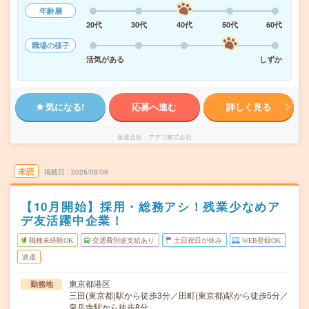
年齢層
20代
30代
40代
50代
60代
職場の様子
活気がある
しずか
気になる!
応募へ進む
詳しく見る
派遣会社
アデコ株式会社
未読
掲載日
2026/08/09
【10月開始】採用・総務アシ！残業少なめア
デ友活躍中企業！
職種未経験OK
交通費別途支給あり
土日祝日が休み
WEB登録OK
派遣
東京都港区
勤務地
三田(東京都)駅から徒歩3分／田町(東京都)駅から徒歩5分／
泉岳寺駅から徒歩8分