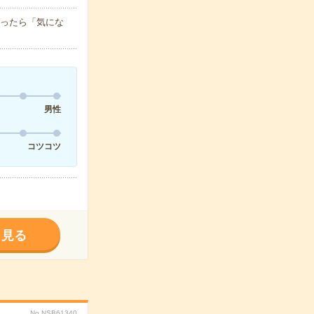
迷ったら「気にな
男性
コツコツ
く見る
No.NSB61340