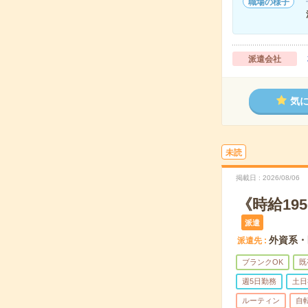
職場の様子
派遣会社
気
未読
掲載日
2026/08/06
《時給19
派遣
外資系・
派遣先
ブランクOK
既
週5日勤務
土日
ルーティン
自