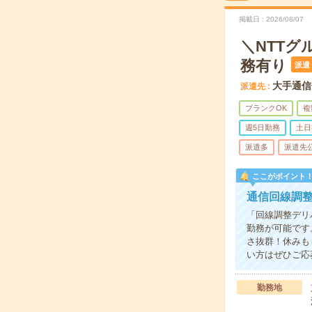
掲載日
2026/08/07
＼NTT
務有り
派遣
大手通信
派遣先
ブランクOK
複
週5日勤務
土日
派遣多
派遣先
ここがポイント
通信回線調
「回線調整デリ
勤務が可能です
さ抜群！休みも
い方はぜひご応
勤務地