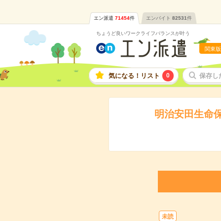
エン派遣
71454
件
エンバイト
82531
件
ちょうど良いワークライフバランスが叶う
関東版
気になる！リスト
0
保存し
明治安田生命保
未読