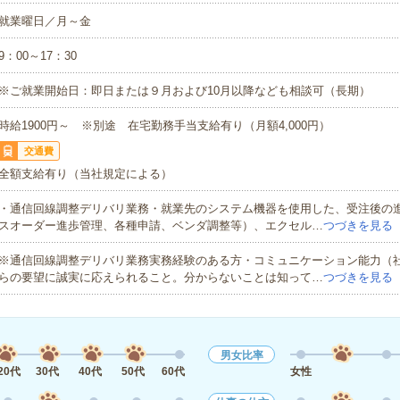
就業曜日／月～金
9：00～17：30
※ご就業開始日：即日または９月および10月以降なども相談可（長期）
時給1900円～ ※別途 在宅勤務手当支給有り（月額4,000円）
交通費
全額支給有り（当社規定による）
・通信回線調整デリバリ業務・就業先のシステム機器を使用した、受注後の
スオーダー進歩管理、各種申請、ベンダ調整等）、エクセル…
つづきを見る
※通信回線調整デリバリ業務実務経験のある方・コミュニケーション能力（
らの要望に誠実に応えられること。分からないことは知って…
つづきを見る
男女比率
20代
30代
40代
50代
60代
女性