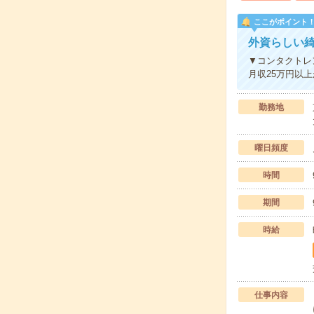
ここがポイント
外資らしい綺
▼コンタクトレ
月収25万円以
勤務地
曜日頻度
時間
期間
時給
仕事内容