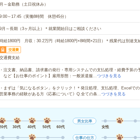
月～金勤務（土日祝休み）
9:00～17:45（実働8時間 休憩45分）
9月～長期（3ヶ月以上）＊就業開始日はご相談ください
時給1800円 月収：30.2万円（時給1800円×8時間×21日）＊残業代は別途支
交通費
交通費支給
・注文書、納品書、請求書の発行・専用システムでの支払処理・経費予算の予実績
など【お仕事のポイント】雇用形態：一般派遣服…
つづきを見る
・まずは「気になるボタン」をクリック！＊発注処理、支払処理、Excelで
営業事務の経験がある方《応募について》Q.全ての条…
つづきを見る
男女比率
20代
30代
40代
50代
60代
女性
仕事の仕方