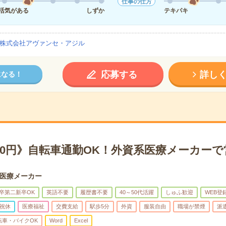
仕事の仕方
活気がある
しずか
テキパキ
株式会社アヴァンセ・アジル
応募する
詳し
になる！
50円》自転車通勤OK！外資系医療メーカー
医療メーカー
卒第二新卒OK
英語不要
履歴書不要
40～50代活躍
しゅふ歓迎
WEB登
祝休
医療福祉
交費支給
駅歩5分
外資
服装自由
職場が禁煙
派
転車・バイクOK
Word
Excel