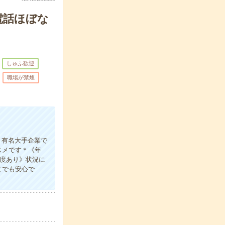
電話ほぼな
しゅふ歓迎
職場が禁煙
＊有名大手企業で
スメです＊《年
制度あり》状況に
てでも安心で