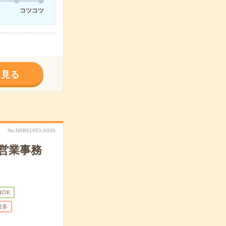
コツコツ
く見る
No.NSB61853-A000
で営業事務
録OK
遣多