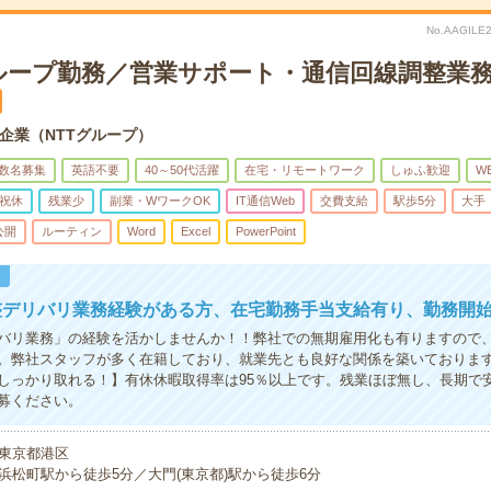
No.AAGIL
グループ勤務／営業サポート・通信回線調整業
企業（NTTグループ）
数名募集
英語不要
40～50代活躍
在宅・リモートワーク
しゅふ歓迎
W
祝休
残業少
副業・WワークOK
IT通信Web
交費支給
駅歩5分
大手
公開
ルーティン
Word
Excel
PowerPoint
！
整デリバリ業務経験がある方、在宅勤務手当支給有り、勤務開
バリ業務」の経験を活かしませんか！！弊社での無期雇用化も有りますので
。弊社スタッフが多く在籍しており、就業先とも良好な関係を築いておりま
しっかり取れる！】有休休暇取得率は95％以上です。残業ほぼ無し、長期で
募ください。
東京都港区
浜松町駅から徒歩5分／大門(東京都)駅から徒歩6分