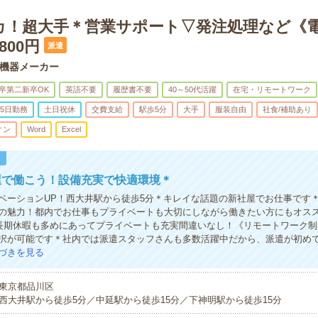
カ！超大手＊営業サポート▽発注処理など《
800円
派遣
機器メーカー
卒第二新卒OK
英語不要
履歴書不要
40～50代活躍
在宅・リモートワーク
5日勤務
土日祝休
交費支給
駅歩5分
大手
服装自由
社食/補助あり
ィン
Word
Excel
！
屋で働こう！設備充実で快適環境＊
ベーションUP！西大井駅から徒歩5分＊キレイな話題の新社屋でお仕事です
の魅力！都内でお仕事もプライベートも大切にしながら働きたい方にもオス
》長期休暇も多めにあってプライベートも充実間違いなし！《リモートワーク
択が可能です＊社内では派遣スタッフさんも多数活躍中だから、派遣が初め
づきを見る
東京都品川区
西大井駅から徒歩5分／中延駅から徒歩15分／下神明駅から徒歩15分