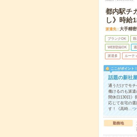
都内駅チ
し》時給1
大手精密
派遣先
ブランクOK
既
WEB登録OK
週
派遣多
ルーテ
ここがポイント
話題の新社
通うだけでモチ
働けるのも派遣
間休日130日
応じて在宅の選
す！《高時…
つ
勤務地