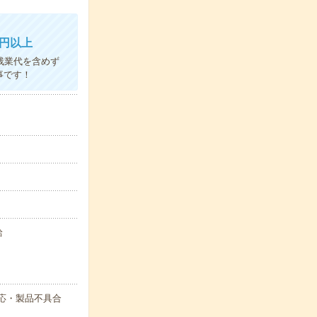
万円以上
残業代を含めず
事です！
給
応・製品不具合