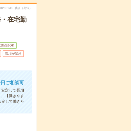
E202601dbE委託（高澤）
務・在宅勤
EB登録OK
職場が禁煙
始日ご相談可
、安定して長期
す。【働きやす
安定して働きた