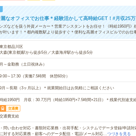
！
麗なオフィスでお仕事＊経験活かして高時給GET！#月収25
ンズなどを扱う外資メーカー＊営業アシスタントをお任せ！《時給1950円》
上が叶います！＊都内複数駅より徒歩すぐ＊便利な高層オフィスビルでのお仕
東京都品川区
大森(東京都)駅から徒歩5分／大森海岸駅から徒歩5分
月～金勤務（土日祝休み）
9:00～17:30（実働7.5時間 休憩60分）
9月～長期（3ヶ月以上）＊就業開始日はお気軽にご相談ください
時給1950円 月収：30.7万円（時給1950円×7.5時間×21日）＊残業代別途支
交通費
交通費支給
・問い合わせ対応・書類対応業務・出荷手配・システムでデータ登録/申請対
に対する対応業務・顧客へのデータ配信・電話/メール対応…
つづきを見る