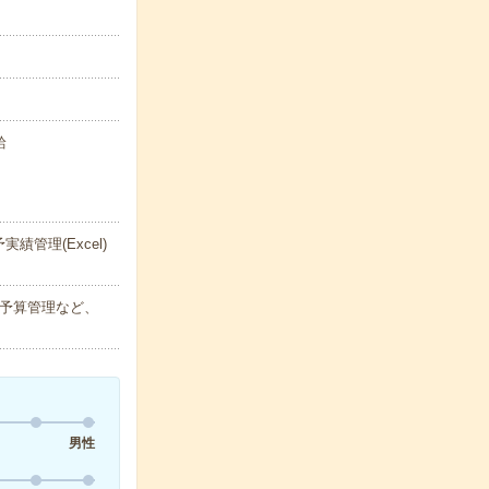
給
管理(Excel)
の予算管理など、
男性