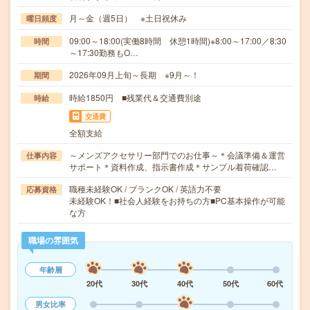
月～金（週5日） ※土日祝休み
曜日頻度
09:00～18:00(実働8時間 休憩1時間)※8:00～17:00／8:30
時間
～17:30勤務もO…
2026年09月上旬～長期 ※9月～！
期間
時給1850円 ■残業代＆交通費別途
時給
交通費
全額支給
～メンズアクセサリー部門でのお仕事～＊会議準備＆運営
仕事内容
サポート＊資料作成、指示書作成＊サンプル着荷確認…
職種未経験OK / ブランクOK / 英語力不要
応募資格
未経験OK！■社会人経験をお持ちの方■PC基本操作が可能
な方
職場の雰囲気
年齢層
20代
30代
40代
50代
60代
男女比率