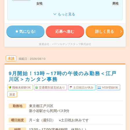
女性
男性
もっと見る
気になる!
応募へ進む
詳しく見る
派遣会社
パーソルテンプスタッフ株式会社
未読
掲載日
2026/08/10
9月開始！13時～17時の午後のみ勤務＜江戸
川区＞カンタン事務
職種未経験OK
交通費別途支給あり
土日祝日が休み
WEB登録OK
派遣
東京都江戸川区
勤務地
新小岩駅から民間バス9分
月～金（週5日） ※土日祝お休みです
曜日頻度
13:00～17:00(実働4時間 休憩なし)
時間