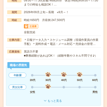
09:00～17:30(実働7時間30分 休憩1時間)※09:00～17:00
時間
までの時短も相談OK！…
2026年09月上旬～長期 ※9月～！
期間
時給1650円 月収例 247,500円
時給
交通費
全額支給
＊日報データ入力＊スケジュール調整（現場作業員の作業
仕事内容
手配）＊資料作成＊電話・メール対応＊売掛金の管理…
英語力不要
応募資格
■事務経験があればOK！（経験年数やスキル不問です♪）
職場の雰囲気
年齢層
20代
30代
40代
50代
60代
男女比率
女性
男性
もっと見る