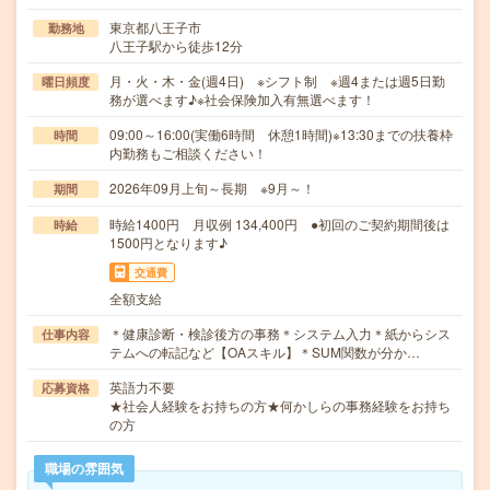
東京都八王子市
勤務地
八王子駅から徒歩12分
月・火・木・金(週4日) ※シフト制 ※週4または週5日勤
曜日頻度
務が選べます♪※社会保険加入有無選べます！
09:00～16:00(実働6時間 休憩1時間)※13:30までの扶養枠
時間
内勤務もご相談ください！
2026年09月上旬～長期 ※9月～！
期間
時給1400円 月収例 134,400円 ●初回のご契約期間後は
時給
1500円となります♪
交通費
全額支給
＊健康診断・検診後方の事務＊システム入力＊紙からシス
仕事内容
テムへの転記など【OAスキル】＊SUM関数が分か…
英語力不要
応募資格
★社会人経験をお持ちの方★何かしらの事務経験をお持ち
の方
職場の雰囲気