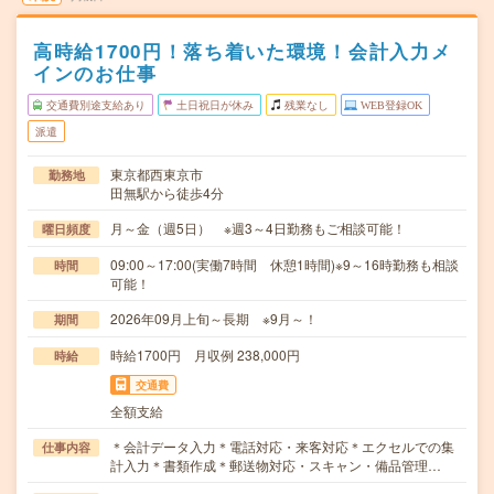
高時給1700円！落ち着いた環境！会計入力メ
インのお仕事
交通費別途支給あり
土日祝日が休み
残業なし
WEB登録OK
派遣
東京都西東京市
勤務地
田無駅から徒歩4分
月～金（週5日） ※週3～4日勤務もご相談可能！
曜日頻度
09:00～17:00(実働7時間 休憩1時間)※9～16時勤務も相談
時間
可能！
2026年09月上旬～長期 ※9月～！
期間
時給1700円 月収例 238,000円
時給
交通費
全額支給
＊会計データ入力＊電話対応・来客対応＊エクセルでの集
仕事内容
計入力＊書類作成＊郵送物対応・スキャン・備品管理…