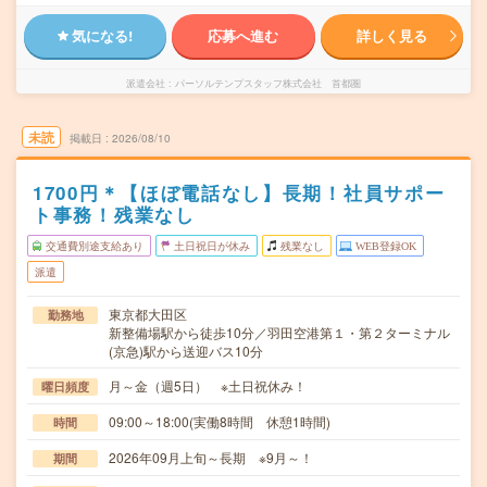
気になる!
応募へ進む
詳しく見る
派遣会社
パーソルテンプスタッフ株式会社 首都圏
未読
掲載日
2026/08/10
1700円＊【ほぼ電話なし】長期！社員サポー
ト事務！残業なし
交通費別途支給あり
土日祝日が休み
残業なし
WEB登録OK
派遣
東京都大田区
勤務地
新整備場駅から徒歩10分／羽田空港第１・第２ターミナル
(京急)駅から送迎バス10分
月～金（週5日） ※土日祝休み！
曜日頻度
09:00～18:00(実働8時間 休憩1時間)
時間
2026年09月上旬～長期 ※9月～！
期間