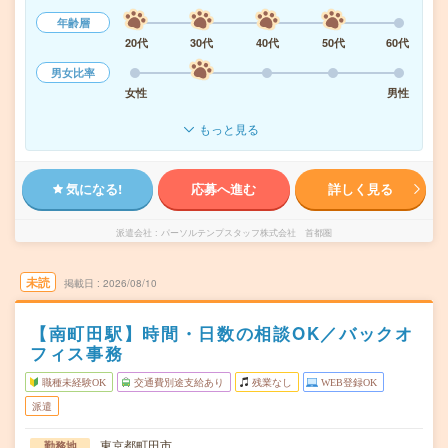
年齢層
20代
30代
40代
50代
60代
男女比率
女性
男性
もっと見る
気になる!
応募へ進む
詳しく見る
派遣会社
パーソルテンプスタッフ株式会社 首都圏
未読
掲載日
2026/08/10
【南町田駅】時間・日数の相談OK／バックオ
フィス事務
職種未経験OK
交通費別途支給あり
残業なし
WEB登録OK
派遣
東京都町田市
勤務地