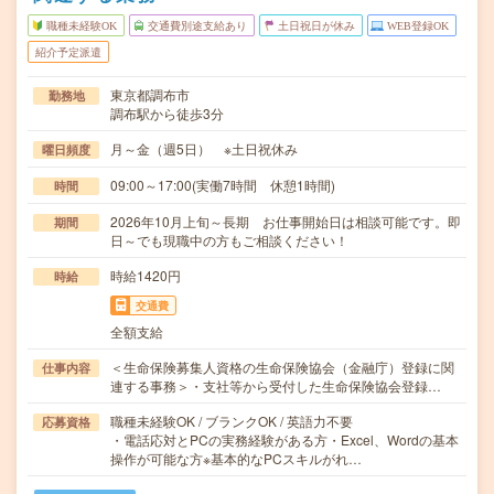
職種未経験OK
交通費別途支給あり
土日祝日が休み
WEB登録OK
紹介予定派遣
東京都調布市
勤務地
調布駅から徒歩3分
月～金（週5日） ※土日祝休み
曜日頻度
09:00～17:00(実働7時間 休憩1時間)
時間
2026年10月上旬～長期 お仕事開始日は相談可能です。即
期間
日～でも現職中の方もご相談ください！
時給1420円
時給
交通費
全額支給
＜生命保険募集人資格の生命保険協会（金融庁）登録に関
仕事内容
連する事務＞・支社等から受付した生命保険協会登録…
職種未経験OK / ブランクOK / 英語力不要
応募資格
・電話応対とPCの実務経験がある方・Excel、Wordの基本
操作が可能な方※基本的なPCスキルがれ…