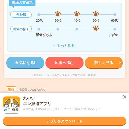
職場の雰囲気
年齢層
20代
30代
40代
50代
60代
職場の様子
活気がある
しずか
もっと見る
気になる!
応募へ進む
詳しく見る
派遣会社
パーソルテンプスタッフ株式会社 首都圏
未読
掲載日
2026/08/10
大人気！
1700円＊大手企業！データ集計や資料作成を
エン派遣アプリ
行う事務サポート！豊田駅近
派遣のお仕事情報がたくさん！プッシュ通知で受け取ろう！
土日祝日が休み
残業なし
WEB登録OK
派遣
アプリをダウンロード