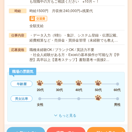
も現職中の方もご相談ください ※10月～！
時給1500円 月収例 240,000円+残業代
時給
交通費
全額支給
・データ入力（9割）・集計、システム登録・伝票記載、
仕事内容
経費精算など・売掛金・買掛金管理（未経験でも教え…
職種未経験OK / ブランクOK / 英語力不要
応募資格
・社会人経験がある方・Excelの基本操作が可能な方【学
歴】高卒以上【選考ステップ】書類選考⇒面接2…
職場の雰囲気
年齢層
20代
30代
40代
50代
60代
男女比率
女性
男性
もっと見る