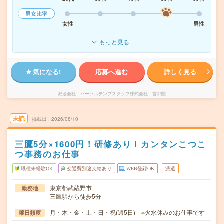
男女比率
女性
男性
もっと見る
気になる!
応募へ進む
詳しく見る
派遣会社
パーソルテンプスタッフ株式会社 首都圏
未読
掲載日
2026/08/10
三鷹5分×1600円！研修あり！カンタンこつこ
つ事務のお仕事
職種未経験OK
交通費別途支給あり
WEB登録OK
派遣
東京都武蔵野市
勤務地
三鷹駅から徒歩5分
月・木・金・土・日・祝(週5日) ※火水休みのお仕事です
曜日頻度