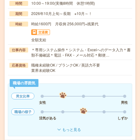
10:00～19:00(実働8時間 休憩1時間)
時間
2026年10月上旬～長期 ※10月～！
期間
時給1600円 月収例 256,000円+残業代
時給
交通費
全額支給
＊専用システム操作＊システム・Excelへのデータ入力＊書
仕事内容
類不備確認＊電話・FAX・メール対応＊郵便…
職種未経験OK / ブランクOK / 英語力不要
応募資格
業界未経験OK
職場の雰囲気
男女比率
女性
男性
職場の様子
活気がある
しずか
もっと見る