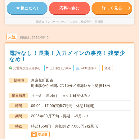
気になる!
応募へ進む
詳しく見る
派遣会社
パーソルテンプスタッフ株式会社 首都圏
未読
掲載日
2026/08/10
電話なし！長期！入力メインの事務！残業少
なめ！
交通費別途支給あり
土日祝日が休み
WEB登録OK
派遣
東京都町田市
勤務地
町田駅から民間バス15分／成瀬駅から徒歩18分
月～金（週5日） ※＜土日祝休み＞
曜日頻度
09:00～17:00(実働7時間 休憩1時間)
時間
2026年09月下旬～長期 ※9月～！
期間
時給1550円 月収例 217,000円+残業代
時給
交通費