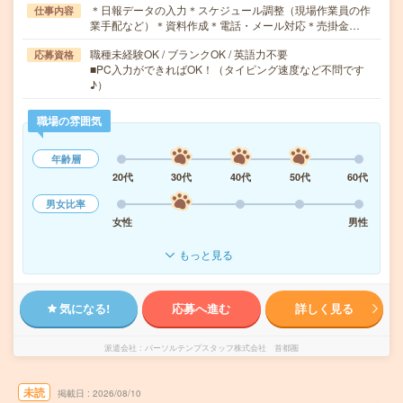
＊日報データの入力＊スケジュール調整（現場作業員の作
仕事内容
業手配など）＊資料作成＊電話・メール対応＊売掛金…
職種未経験OK / ブランクOK / 英語力不要
応募資格
■PC入力ができればOK！（タイピング速度など不問です
♪）
職場の雰囲気
年齢層
20代
30代
40代
50代
60代
男女比率
女性
男性
もっと見る
気になる!
応募へ進む
詳しく見る
派遣会社
パーソルテンプスタッフ株式会社 首都圏
未読
掲載日
2026/08/10