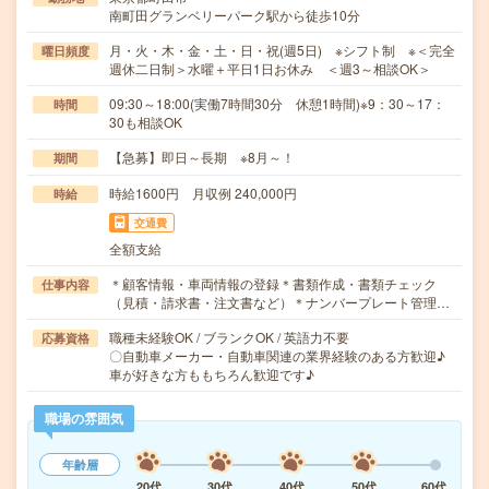
南町田グランベリーパーク駅から徒歩10分
月・火・木・金・土・日・祝(週5日) ※シフト制 ※＜完全
曜日頻度
週休二日制＞水曜＋平日1日お休み ＜週3～相談OK＞
09:30～18:00(実働7時間30分 休憩1時間)※9：30～17：
時間
30も相談OK
【急募】即日～長期 ※8月～！
期間
時給1600円 月収例 240,000円
時給
交通費
全額支給
＊顧客情報・車両情報の登録＊書類作成・書類チェック
仕事内容
（見積・請求書・注文書など）＊ナンバープレート管理…
職種未経験OK / ブランクOK / 英語力不要
応募資格
〇自動車メーカー・自動車関連の業界経験のある方歓迎♪
車が好きな方ももちろん歓迎です♪
職場の雰囲気
年齢層
20代
30代
40代
50代
60代