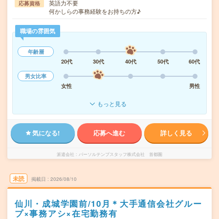
英語力不要
応募資格
何かしらの事務経験をお持ちの方♪
職場の雰囲気
年齢層
20代
30代
40代
50代
60代
男女比率
女性
男性
もっと見る
気になる!
応募へ進む
詳しく見る
派遣会社
パーソルテンプスタッフ株式会社 首都圏
未読
掲載日
2026/08/10
仙川・成城学園前/10月＊大手通信会社グルー
プ×事務アシ×在宅勤務有