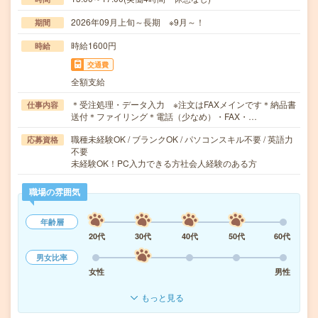
2026年09月上旬～長期 ※9月～！
期間
時給1600円
時給
交通費
全額支給
＊受注処理・データ入力 ※注文はFAXメインです＊納品書
仕事内容
送付＊ファイリング＊電話（少なめ）・FAX・…
職種未経験OK / ブランクOK / パソコンスキル不要 / 英語力
応募資格
不要
未経験OK！PC入力できる方社会人経験のある方
職場の雰囲気
年齢層
20代
30代
40代
50代
60代
男女比率
女性
男性
もっと見る