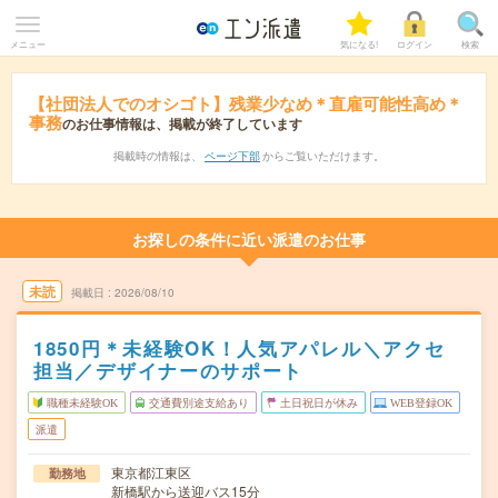
メニュー
気になる!
ログイン
検索
【社団法人でのオシゴト】残業少なめ＊直雇可能性高め＊
事務
のお仕事情報は、掲載が終了しています
掲載時の情報は、
ページ下部
からご覧いただけます。
お探しの条件に近い派遣のお仕事
未読
掲載日
2026/08/10
1850円＊未経験OK！人気アパレル＼アクセ
担当／デザイナーのサポート
職種未経験OK
交通費別途支給あり
土日祝日が休み
WEB登録OK
派遣
東京都江東区
勤務地
新橋駅から送迎バス15分