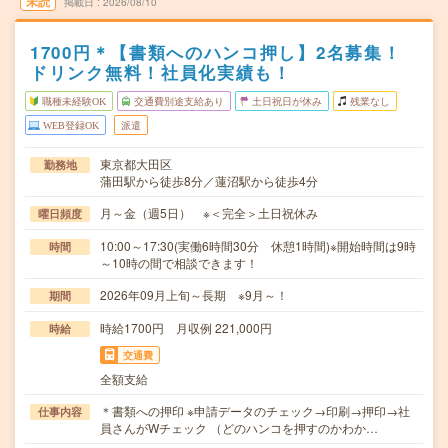
未読
掲載日
2026/08/10
1700円＊【書類へのハンコ押し】2名募集！
ドリンク無料！社員化実績も！
職種未経験OK
交通費別途支給あり
土日祝日が休み
残業なし
WEB登録OK
派遣
東京都大田区
勤務地
蒲田駅から徒歩8分／蓮沼駅から徒歩4分
月～金（週5日） ※＜完全＞土日祝休み
曜日頻度
10:00～17:30(実働6時間30分 休憩1時間)※開始時間は9時
時間
～10時の間で相談できます！
2026年09月上旬～長期 ※9月～！
期間
時給1700円 月収例 221,000円
時給
交通費
全額支給
＊書類への押印 ※申請データのチェック→印刷→押印→社
仕事内容
員さんがWチェック （どのハンコを押すのかわか…