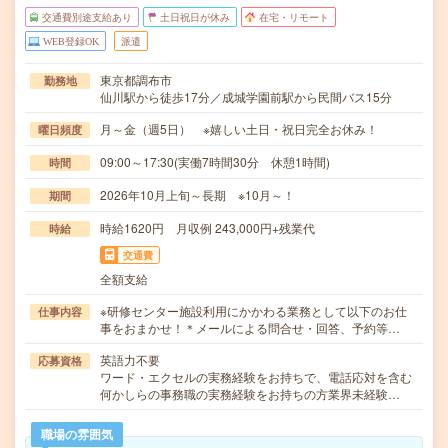
交通費別途支給あり
土日祝日が休み
在宅・リモート
WEB登録OK
派遣
東京都調布市
勤務地
仙川駅から徒歩17分／成城学園前駅から民間バス15分
月～金（週5日） ※嬉しい土日・祝日完全お休み！
曜日頻度
09:00～17:30(実働7時間30分 休憩1時間)
時間
2026年10月上旬～長期 ※10月～！
期間
時給1620円 月収例 243,000円+残業代
時給
交通費
全額支給
※研修センター施設利用にかかわる業務として以下のお仕
仕事内容
事をおまかせ！＊メールによる問合せ・回答、予約等…
英語力不要
応募資格
ワード・エクセルの実務経験をお持ちで、電話応対を含む
何かしらの事務職の実務経験をお持ちの方業界未経験…
職場の雰囲気