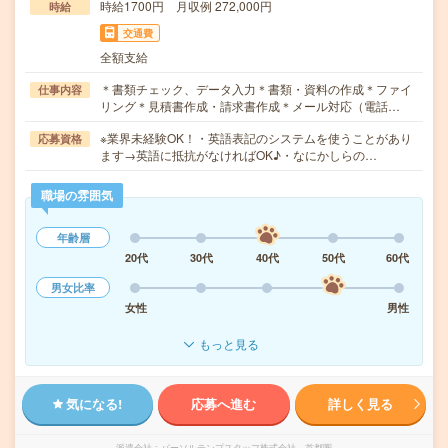
時給1700円 月収例 272,000円
時給
交通費
全額支給
＊書類チェック、データ入力＊書類・資料の作成＊ファイ
仕事内容
リング＊見積書作成・請求書作成＊メール対応（電話…
※業界未経験OK！・英語表記のシステムを使うことがあり
応募資格
ます→英語に抵抗がなければOK♪・なにかしらの…
職場の雰囲気
年齢層
20代
30代
40代
50代
60代
男女比率
女性
男性
もっと見る
気になる!
応募へ進む
詳しく見る
派遣会社
パーソルテンプスタッフ株式会社 首都圏