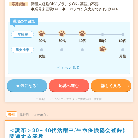
職種未経験OK / ブランクOK / 英語力不要
応募資格
◆業界未経験OK！◆ パソコン入力ができればOK♪
職場の雰囲気
年齢層
20代
30代
40代
50代
60代
男女比率
女性
男性
もっと見る
気になる!
応募へ進む
詳しく見る
派遣会社
パーソルテンプスタッフ株式会社 首都圏
未読
掲載日
2026/08/10
＜調布＞30～40代活躍中/生命保険協会登録に
関連する業務