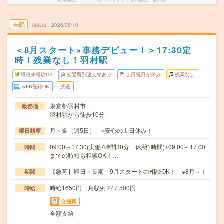
未読
掲載日
2026/08/10
＜8月スタート×事務デビュー！＞17:30定
時！残業なし！羽村駅
職種未経験OK
交通費別途支給あり
土日祝日が休み
残業なし
WEB登録OK
派遣
東京都羽村市
勤務地
羽村駅から徒歩10分
月～金（週5日） ※安心の土日休み！
曜日頻度
09:00～17:30(実働7時間30分 休憩1時間)※09:00～17:00
時間
までの時短も相談OK！…
【急募】即日～長期 9月スタートの相談OK！ ※8月～！
期間
時給1650円 月収例 247,500円
時給
交通費
全額支給