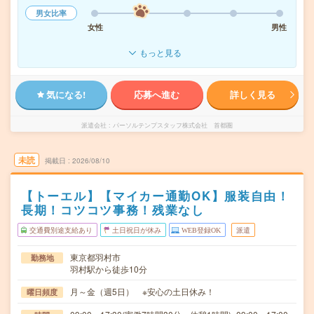
男女比率
女性
男性
もっと見る
気になる!
応募へ進む
詳しく見る
派遣会社
パーソルテンプスタッフ株式会社 首都圏
未読
掲載日
2026/08/10
【トーエル】【マイカー通勤OK】服装自由！
長期！コツコツ事務！残業なし
交通費別途支給あり
土日祝日が休み
WEB登録OK
派遣
東京都羽村市
勤務地
羽村駅から徒歩10分
月～金（週5日） ※安心の土日休み！
曜日頻度