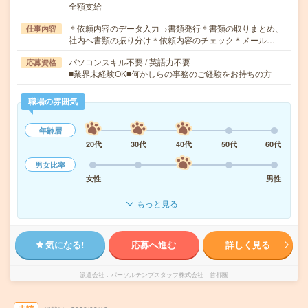
全額支給
＊依頼内容のデータ入力→書類発行＊書類の取りまとめ、
仕事内容
社内へ書類の振り分け＊依頼内容のチェック＊メール…
パソコンスキル不要 / 英語力不要
応募資格
■業界未経験OK■何かしらの事務のご経験をお持ちの方
職場の雰囲気
年齢層
20代
30代
40代
50代
60代
男女比率
女性
男性
もっと見る
気になる!
応募へ進む
詳しく見る
派遣会社
パーソルテンプスタッフ株式会社 首都圏