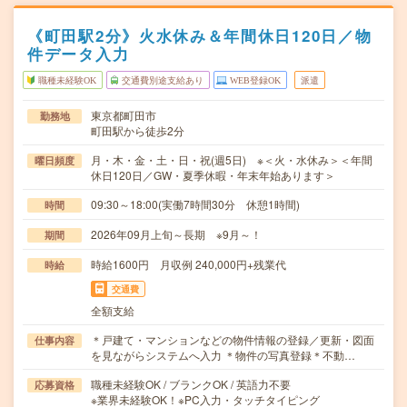
《町田駅2分》火水休み＆年間休日120日／物
件データ入力
職種未経験OK
交通費別途支給あり
WEB登録OK
派遣
東京都町田市
勤務地
町田駅から徒歩2分
月・木・金・土・日・祝(週5日) ※＜火・水休み＞＜年間
曜日頻度
休日120日／GW・夏季休暇・年末年始あります＞
09:30～18:00(実働7時間30分 休憩1時間)
時間
2026年09月上旬～長期 ※9月～！
期間
時給1600円 月収例 240,000円+残業代
時給
交通費
全額支給
＊戸建て・マンションなどの物件情報の登録／更新・図面
仕事内容
を見ながらシステムへ入力 ＊物件の写真登録＊不動…
職種未経験OK / ブランクOK / 英語力不要
応募資格
※業界未経験OK！※PC入力・タッチタイピング