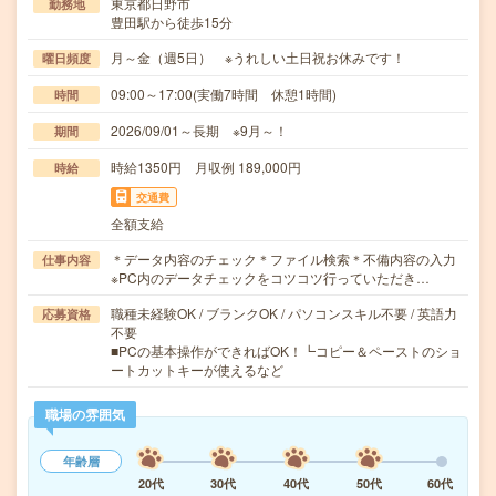
東京都日野市
勤務地
豊田駅から徒歩15分
月～金（週5日） ※うれしい土日祝お休みです！
曜日頻度
09:00～17:00(実働7時間 休憩1時間)
時間
2026/09/01～長期 ※9月～！
期間
時給1350円 月収例 189,000円
時給
交通費
全額支給
＊データ内容のチェック＊ファイル検索＊不備内容の入力
仕事内容
※PC内のデータチェックをコツコツ行っていただき…
職種未経験OK / ブランクOK / パソコンスキル不要 / 英語力
応募資格
不要
■PCの基本操作ができればOK！┗コピー＆ペーストのショ
ートカットキーが使えるなど
職場の雰囲気
年齢層
20代
30代
40代
50代
60代