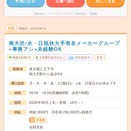
気になる!
応募へ進む
詳しく見る
派遣会社
パーソルテンプスタッフ株式会社 首都圏
未読
掲載日
2026/08/10
南大沢/水・日祝休大手有名メーカーグループ
×事務アシ×未経験OK
職種未経験OK
交通費別途支給あり
WEB登録OK
派遣
東京都八王子市
勤務地
南大沢駅から徒歩9分
月・火・木・金・土(週5日) ※水・日祝日がお休みです
曜日頻度
09:00～18:00(実働8時間 休憩1時間)
時間
2026年09月上旬～長期 ※9月～！
期間
時給1600円 月収例 256,000円+残業代
時給
交通費
全額支給