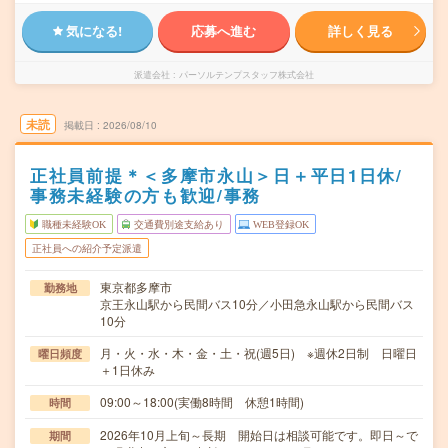
気になる!
応募へ進む
詳しく見る
派遣会社
パーソルテンプスタッフ株式会社
未読
掲載日
2026/08/10
正社員前提＊＜多摩市永山＞日＋平日1日休/
事務未経験の方も歓迎/事務
職種未経験OK
交通費別途支給あり
WEB登録OK
正社員への紹介予定派遣
東京都多摩市
勤務地
京王永山駅から民間バス10分／小田急永山駅から民間バス
10分
月・火・水・木・金・土・祝(週5日) ※週休2日制 日曜日
曜日頻度
＋1日休み
09:00～18:00(実働8時間 休憩1時間)
時間
2026年10月上旬～長期 開始日は相談可能です。即日～で
期間