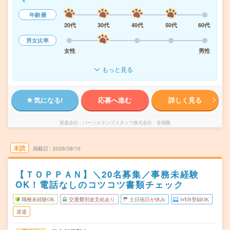
年齢層
20代
30代
40代
50代
60代
男女比率
女性
男性
もっと見る
気になる!
応募へ進む
詳しく見る
派遣会社
パーソルテンプスタッフ株式会社 首都圏
未読
掲載日
2026/08/10
【ＴＯＰＰＡＮ】＼20名募集／事務未経験
OK！電話なしのコツコツ書類チェック
職種未経験OK
交通費別途支給あり
土日祝日が休み
WEB登録OK
派遣