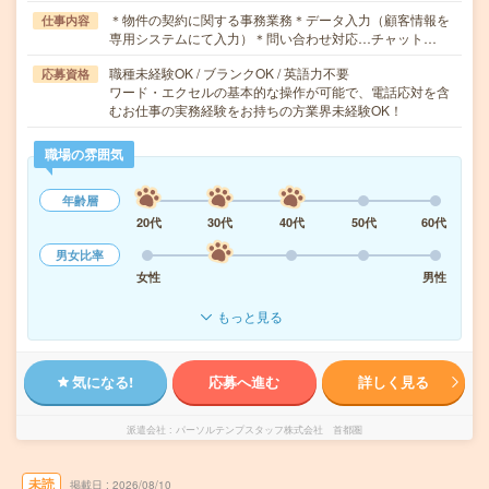
＊物件の契約に関する事務業務＊データ入力（顧客情報を
仕事内容
専用システムにて入力）＊問い合わせ対応…チャット…
職種未経験OK / ブランクOK / 英語力不要
応募資格
ワード・エクセルの基本的な操作が可能で、電話応対を含
むお仕事の実務経験をお持ちの方業界未経験OK！
職場の雰囲気
年齢層
20代
30代
40代
50代
60代
男女比率
女性
男性
もっと見る
気になる!
応募へ進む
詳しく見る
派遣会社
パーソルテンプスタッフ株式会社 首都圏
未読
掲載日
2026/08/10