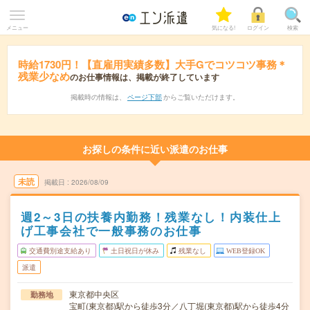
メニュー
気になる!
ログイン
検索
時給1730円！【直雇用実績多数】大手Gでコツコツ事務＊
残業少なめ
のお仕事情報は、掲載が終了しています
掲載時の情報は、
ページ下部
からご覧いただけます。
お探しの条件に近い派遣のお仕事
未読
掲載日
2026/08/09
週2～3日の扶養内勤務！残業なし！内装仕上
げ工事会社で一般事務のお仕事
交通費別途支給あり
土日祝日が休み
残業なし
WEB登録OK
派遣
東京都中央区
勤務地
宝町(東京都)駅から徒歩3分／八丁堀(東京都)駅から徒歩4分