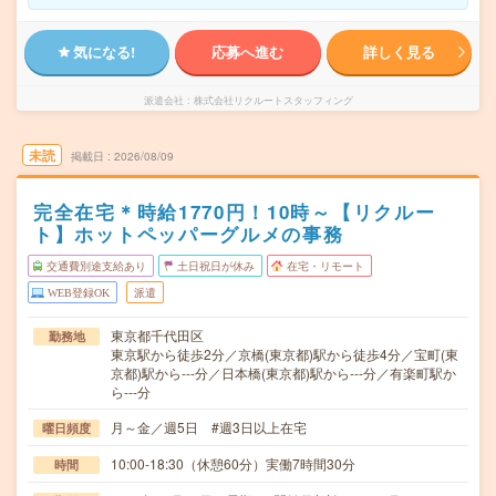
気になる!
応募へ進む
詳しく見る
派遣会社
株式会社リクルートスタッフィング
未読
掲載日
2026/08/09
完全在宅＊時給1770円！10時～【リクルー
ト】ホットペッパーグルメの事務
交通費別途支給あり
土日祝日が休み
在宅・リモート
WEB登録OK
派遣
東京都千代田区
勤務地
東京駅から徒歩2分／京橋(東京都)駅から徒歩4分／宝町(東
京都)駅から---分／日本橋(東京都)駅から---分／有楽町駅か
ら---分
月～金／週5日 #週3日以上在宅
曜日頻度
10:00-18:30（休憩60分）実働7時間30分
時間