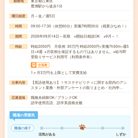
東京都江東区
勤務地
豊洲駅から徒歩1分
月～金／週5日
曜日頻度
09:00-17:30（休憩60分）実働7時間30分（残業少なめ！）
時間
2026年09月14日～長期 ※開始日相談OK ※9月～！
期間
時給2050円 月収例 30万円 時給2050円×実働7h30m×週5
時給
日×4週 ※月収例を保証するものではありません。※給与即
受取りサービス利用可（利用条件有）
交通費
1ヶ月3万円を上限として実費支給
【英語使用あり】！サステナビリティに関する部内のアシ
仕事内容
スタント業務・外部アンケートの取りまとめ・社内申…
職種未経験OK / ブランクOK
応募資格
語学使用言語、語学系資格全般
職場の雰囲気
職場の様子
活気がある
しずか