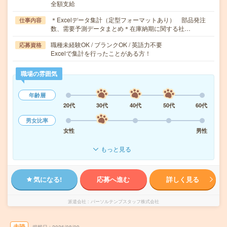
全額支給
＊Excelデータ集計（定型フォーマットあり） 部品発注
仕事内容
数、需要予測データまとめ＊在庫納期に関する社…
職種未経験OK / ブランクOK / 英語力不要
応募資格
Excelで集計を行ったことがある方！
職場の雰囲気
年齢層
20代
30代
40代
50代
60代
男女比率
女性
男性
もっと見る
気になる!
応募へ進む
詳しく見る
派遣会社
パーソルテンプスタッフ株式会社
未読