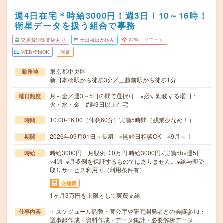
週4日在宅＊時給3000円！週3日！10～16時！
衛星データを扱う組合で事務
交通費別途支給あり
土日祝日が休み
在宅・リモート
WEB登録OK
派遣
東京都中央区
勤務地
新日本橋駅から徒歩3分／三越前駅から徒歩1分
月～金／週3～5日の間で選択可 ※必ず勤務する曜日：
曜日頻度
火・水・金 #週3日以上在宅
10:00-16:00（休憩60分）実働5時間（残業少なめ！）
時間
2026年09月01日～長期 ※開始日相談OK ※9月～！
期間
時給3000円 月収例 30万円 時給3000円×実働5h×週5日
時給
×4週 ※月収例を保証するものではありません。※給与即受
取りサービス利用可（利用条件有）
交通費
1ヶ月3万円を上限として実費支給
・スケジュール調整・官公庁や研究開発者との会議参加・
仕事内容
議事録作成・資料作成・データ集計・必要解析データ…