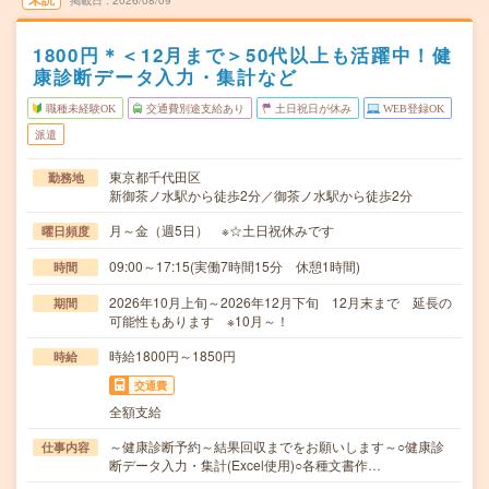
掲載日
2026/08/09
1800円＊＜12月まで＞50代以上も活躍中！健
康診断データ入力・集計など
職種未経験OK
交通費別途支給あり
土日祝日が休み
WEB登録OK
派遣
東京都千代田区
勤務地
新御茶ノ水駅から徒歩2分／御茶ノ水駅から徒歩2分
月～金（週5日） ※☆土日祝休みです
曜日頻度
09:00～17:15(実働7時間15分 休憩1時間)
時間
2026年10月上旬～2026年12月下旬 12月末まで 延長の
期間
可能性もあります ※10月～！
時給1800円～1850円
時給
交通費
全額支給
～健康診断予約～結果回収までをお願いします～○健康診
仕事内容
断データ入力・集計(Excel使用)○各種文書作…