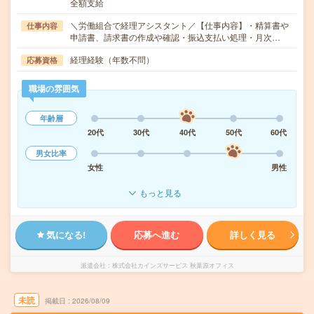
全額支給
＼労働組合で経理アシスタント／【仕事内容】・精算書や
仕事内容
申請書、請求書の作成や確認・振込支払い処理・月次…
経理経験（年数不問）
応募資格
職場の雰囲気
年齢層
20代
30代
40代
50代
60代
男女比率
女性
男性
もっと見る
気になる!
応募へ進む
詳しく見る
派遣会社
株式会社カインズサービス 秋葉原オフィス
未読
掲載日
2026/08/09