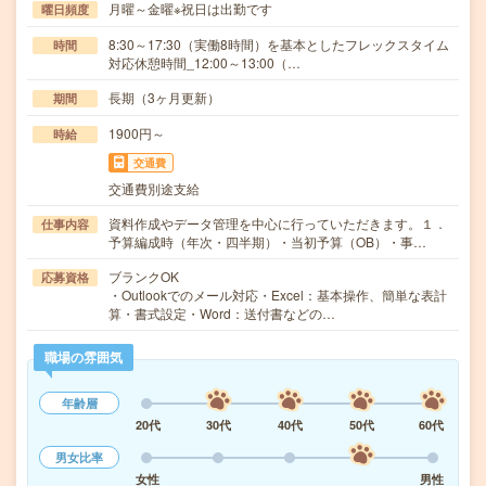
月曜～金曜※祝日は出勤です
曜日頻度
8:30～17:30（実働8時間）を基本としたフレックスタイム
時間
対応休憩時間_12:00～13:00（…
長期（3ヶ月更新）
期間
1900円～
時給
交通費
交通費別途支給
資料作成やデータ管理を中心に行っていただきます。１．
仕事内容
予算編成時（年次・四半期）・当初予算（OB）・事…
ブランクOK
応募資格
・Outlookでのメール対応・Excel：基本操作、簡単な表計
算・書式設定・Word：送付書などの…
職場の雰囲気
年齢層
20代
30代
40代
50代
60代
男女比率
女性
男性