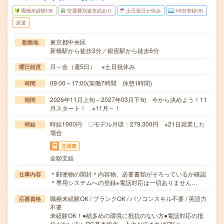
職種未経験OK
交通費別途支給あり
土日祝日が休み
WEB登録OK
派遣
東京都中央区
勤務地
新橋駅から徒歩3分／銀座駅から徒歩6分
月～金（週5日） ※土日祝休み
曜日頻度
09:00～17:00(実働7時間 休憩1時間)
時間
2026年11月上旬～2027年03月下旬 今から決めよう！11
期間
月スタート！ ※11月～！
時給1900円 〇モデル月収：279,300円 ※21日就業した
時給
場合
交通費
全額支給
＊郵便物の開封＊内容物、必要書類がそろっているか確認
仕事内容
＊専用システムへの登録※電話対応は一切ありません…
職種未経験OK / ブランクOK / パソコンスキル不要 / 英語力
応募資格
不要
未経験OK！●紙多めの環境に抵抗のない方●電話対応の抵
抗がない方＼PC基本操作・入力ができればOK☆…