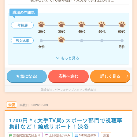
職場の雰囲気
年齢層
20代
30代
40代
50代
60代
男女比率
女性
男性
もっと見る
気になる!
応募へ進む
詳しく見る
派遣会社
パーソルテンプスタッフ株式会社
未読
掲載日
2026/08/09
1700円＊<大手TV局>スポーツ部門で視聴率
集計など！編成サポート！渋谷
交通費別途支給あり
土日祝日が休み
WEB登録OK
派遣