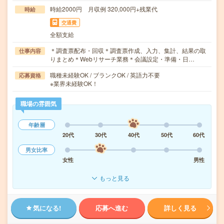
時給2000円 月収例 320,000円+残業代
時給
交通費
全額支給
＊調査票配布・回収＊調査票作成、入力、集計、結果の取
仕事内容
りまとめ＊Webリサーチ業務＊会議設定・準備・日…
職種未経験OK / ブランクOK / 英語力不要
応募資格
※業界未経験OK！
職場の雰囲気
年齢層
20代
30代
40代
50代
60代
男女比率
女性
男性
もっと見る
気になる!
応募へ進む
詳しく見る