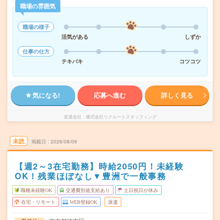
職場の雰囲気
職場の様子
活気がある
しずか
仕事の仕方
テキパキ
コツコツ
気になる!
応募へ進む
詳しく見る
派遣会社
株式会社リクルートスタッフィング
未読
掲載日
2026/08/09
【週2～3在宅勤務】時給2050円！未経験
OK！残業ほぼなし▼豊洲で一般事務
職種未経験OK
交通費別途支給あり
土日祝日が休み
在宅・リモート
WEB登録OK
派遣