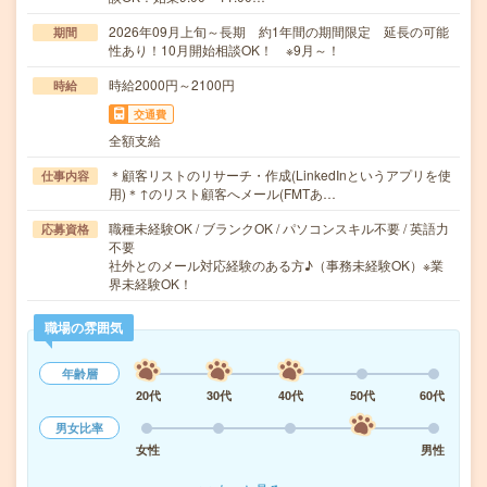
2026年09月上旬～長期 約1年間の期間限定 延長の可能
期間
性あり！10月開始相談OK！ ※9月～！
時給2000円～2100円
時給
交通費
全額支給
＊顧客リストのリサーチ・作成(LinkedInというアプリを使
仕事内容
用)＊↑のリスト顧客へメール(FMTあ…
職種未経験OK / ブランクOK / パソコンスキル不要 / 英語力
応募資格
不要
社外とのメール対応経験のある方♪（事務未経験OK）※業
界未経験OK！
職場の雰囲気
年齢層
20代
30代
40代
50代
60代
男女比率
女性
男性