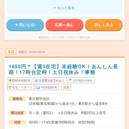
もっと見る
気になる!
応募へ進む
詳しく見る
派遣会社
パーソルテンプスタッフ株式会社
未読
掲載日
2026/08/09
1850円＊【週3在宅】未経験OK！あんしん長
期！17時台定時！土日祝休み！事務
職種未経験OK
交通費別途支給あり
土日祝日が休み
在宅・リモート
WEB登録OK
派遣
東京都中央区
勤務地
日本橋(東京都)駅から徒歩1分／東京駅から徒歩8分
月～金（週5日） ※土日祝休み #週3日以上在宅
曜日頻度
09:00～17:45(実働7時間45分 休憩1時間)
時間