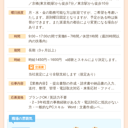
／京橋(東京都)駅から徒歩7分／東京駅から徒歩10分
月・水・金の勤務可能な方は歓迎ですが、ご希望を考慮い
曜日頻度
たします。原則曜日固定となりますが、予定がある時は振
替ができます。また派遣先の都合により変更になる場合が
あります。
9:00～17:00の間で実働6～7時間／休憩1時間（週20時間以
時間
内の扶養内）
長期（3ヶ月以上）
期間
時給1450円～1600円 ※経験とスキルにより決定します。
時給
交通費
当社規定により全額支給します（規定あり）
【業務内容】・提出書類の作成・請求書や納品書の入力、
仕事内容
送付、整理、管理・電話取次対応・来客応対・ファイ…
ブランクOK / 英語力不要
応募資格
・2～3年程度の事務経験がある方・電話対応に抵抗がない
方・一般的なPCスキル Word：文書作成レベ…
職場の雰囲気