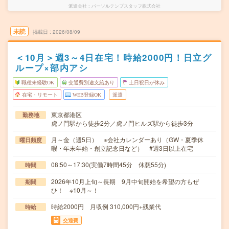
派遣会社
パーソルテンプスタッフ株式会社
未読
掲載日
2026/08/09
＜10月＞週3～4日在宅！時給2000円！日立グ
ループ×部内アシ
職種未経験OK
交通費別途支給あり
土日祝日が休み
在宅・リモート
WEB登録OK
派遣
東京都港区
勤務地
虎ノ門駅から徒歩2分／虎ノ門ヒルズ駅から徒歩3分
月～金（週5日） ※会社カレンダーあり（GW・夏季休
曜日頻度
暇・年末年始・創立記念日など） #週3日以上在宅
08:50～17:30(実働7時間45分 休憩55分)
時間
2026年10月上旬～長期 9月中旬開始を希望の方もぜ
期間
ひ！ ※10月～！
時給2000円 月収例 310,000円+残業代
時給
交通費