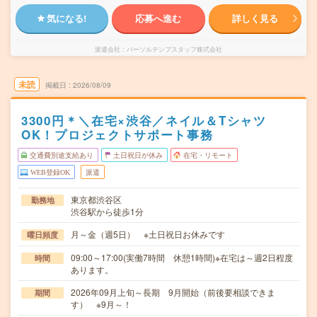
気になる!
応募へ進む
詳しく見る
派遣会社
パーソルテンプスタッフ株式会社
未読
掲載日
2026/08/09
3300円＊＼在宅×渋谷／ネイル＆Tシャツ
OK！プロジェクトサポート事務
交通費別途支給あり
土日祝日が休み
在宅・リモート
WEB登録OK
派遣
東京都渋谷区
勤務地
渋谷駅から徒歩1分
月～金（週5日） ※土日祝日お休みです
曜日頻度
09:00～17:00(実働7時間 休憩1時間)※在宅は～週2日程度
時間
あります。
2026年09月上旬～長期 9月開始（前後要相談できま
期間
す） ※9月～！