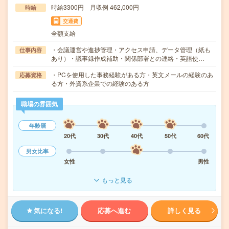
時給3300円 月収例 462,000円
時給
交通費
全額支給
・会議運営や進捗管理・アクセス申請、データ管理（紙も
仕事内容
あり）・議事録作成補助・関係部署との連絡・英語使…
・PCを使用した事務経験がある方・英文メールの経験のあ
応募資格
る方・外資系企業での経験のある方
職場の雰囲気
年齢層
20代
30代
40代
50代
60代
男女比率
女性
男性
もっと見る
気になる!
応募へ進む
詳しく見る