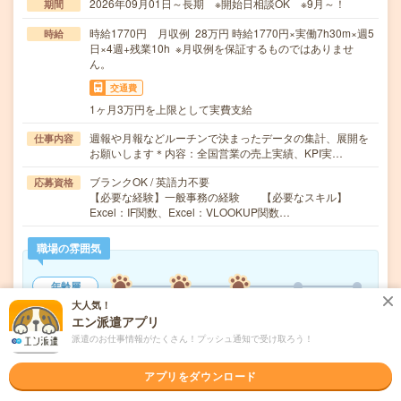
2026年09月01日～長期 ※開始日相談OK ※9月～！
期間
時給1770円 月収例 28万円 時給1770円×実働7h30m×週5
時給
日×4週+残業10h ※月収例を保証するものではありませ
ん。
交通費
1ヶ月3万円を上限として実費支給
週報や月報などルーチンで決まったデータの集計、展開を
仕事内容
お願いします＊内容：全国営業の売上実績、KPI実…
ブランクOK / 英語力不要
応募資格
【必要な経験】一般事務の経験 【必要なスキル】
Excel：IF関数、Excel：VLOOKUP関数…
職場の雰囲気
年齢層
20代
30代
40代
50代
60代
大人気！
エン派遣アプリ
男女比率
派遣のお仕事情報がたくさん！プッシュ通知で受け取ろう！
女性
男性
アプリをダウンロード
もっと見る