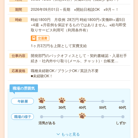
2026年09月01日～長期 ※開始日相談OK ※9月～！
期間
時給1800円 月収例 28万円 時給1800円×実働8h×週5日
時給
×4週 ※月収例を保証するものではありません。※給与即受
取りサービス利用可（利用条件有）
交通費
1ヶ月3万円を上限として実費支給
開発部門のバックオフィスとして・契約書確認・入退社手
仕事内容
続き・社内外やり取り(メール、チャット)・台帳更…
職種未経験OK / ブランクOK / 英語力不要
応募資格
■未経験OK！
職場の雰囲気
年齢層
20代
30代
40代
50代
60代
職場の様子
活気がある
しずか
もっと見る