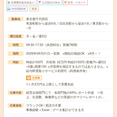
交通費別途支給あり
土日祝日が休み
在宅・リモート
WEB登録OK
派遣
東京都千代田区
勤務地
有楽町駅から徒歩5分／日比谷駅から徒歩1分／東京駅から-
--分
月～金／週5日
曜日頻度
09:30-17:30（休憩60分）実働7時間
時間
2026年09月01日～長期 ※開始日相談OK ※9月～！
期間
時給2150円 月収例 32万円 時給2150円×実働7h×週5日
時給
×4週+残業10h ※月収例を保証するものではありません。※
給与即受取りサービス利用可（利用条件有）
交通費
1ヶ月3万円を上限として実費支給
経営企画部門にて・各部門毎のKPIレポート作成 ⇒売
仕事内容
上、社員数、稼働率などの実績のサマリーレポートの…
ブランクOK / 英語力不要
応募資格
事務経験＋Excel：データ集計ができる方