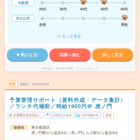
年齢層
20代
30代
40代
50代
60代
男女比率
女性
男性
もっと見る
気になる!
応募へ進む
詳しく見る
派遣会社
株式会社庚伸 コウシンスタッフ
未読
掲載日
2026/08/09
予算管理サポート（資料作成・データ集計）
／ランチ代補助／時給1900円＠ 虎ノ門
交通費別途支給あり
土日祝日が休み
WEB登録OK
派遣
東京都港区
勤務地
虎ノ門駅から徒歩4分／虎ノ門ヒルズ駅から徒歩4分