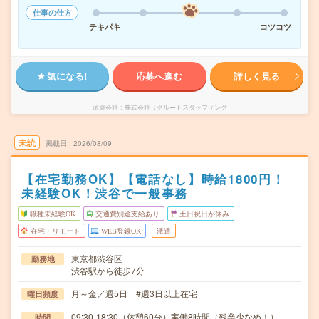
仕事の仕方
テキパキ
コツコツ
気になる!
応募へ進む
詳しく見る
派遣会社
株式会社リクルートスタッフィング
未読
掲載日
2026/08/09
【在宅勤務OK】【電話なし】時給1800円！
未経験OK！渋谷で一般事務
職種未経験OK
交通費別途支給あり
土日祝日が休み
在宅・リモート
WEB登録OK
派遣
東京都渋谷区
勤務地
渋谷駅から徒歩7分
月～金／週5日 #週3日以上在宅
曜日頻度
09:30-18:30（休憩60分）実働8時間（残業少なめ！）
時間