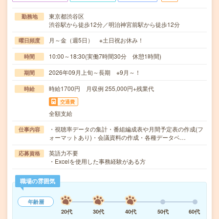
東京都渋谷区
勤務地
渋谷駅から徒歩12分／明治神宮前駅から徒歩12分
月～金（週5日） ※土日祝お休み！
曜日頻度
10:00～18:30(実働7時間30分 休憩1時間)
時間
2026年09月上旬～長期 ※9月～！
期間
時給1700円 月収例 255,000円+残業代
時給
交通費
全額支給
・視聴率データの集計・番組編成表や月間予定表の作成(フ
仕事内容
ォーマットあり)・会議資料の作成・各種データベ…
英語力不要
応募資格
・Excelを使用した事務経験がある方
職場の雰囲気
年齢層
20代
30代
40代
50代
60代