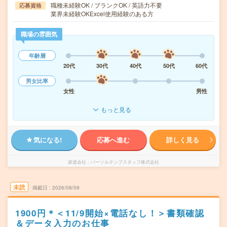
職種未経験OK / ブランクOK / 英語力不要
応募資格
業界未経験OKExcel使用経験のある方
職場の雰囲気
年齢層
20代
30代
40代
50代
60代
男女比率
女性
男性
もっと見る
気になる!
応募へ進む
詳しく見る
派遣会社
パーソルテンプスタッフ株式会社
未読
掲載日
2026/08/09
1900円＊＜11/9開始×電話なし！＞書類確認
＆データ入力のお仕事