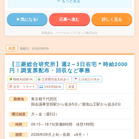
もっと見る
気になる!
応募へ進む
詳しく見る
派遣会社
パーソルテンプスタッフ株式会社
未読
掲載日
2026/08/09
【三菱総合研究所】週2～3日在宅＊時給2000
円！調査票配布・回収など事務
職種未経験OK
交通費別途支給あり
土日祝日が休み
在宅・リモート
WEB登録OK
派遣
東京都千代田区
勤務地
国会議事堂前駅から徒歩5分／溜池山王駅から徒歩2分
月～金（週5日）
曜日頻度
09:15～18:15(実働8時間 休憩1時間)
時間
2026年09月上旬～長期 ※9月～！
期間