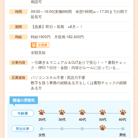
相談可
09:00～16:00(実働6時間 休憩1時間)※～17:30までの間で
時間
延長可
【急募】即日～長期 ※8月～！
期間
時給1900円 月収例 182,400円
時給
交通費
全額支給
～引継ぎ＆マニュアル＆OJTありで安心！～＊書類チェッ
仕事内容
ク・押印┗日付・金額・内容がルールに沿っている…
パソコンスキル不要 / 英語力不要
応募資格
数字を扱う事務の経験ある方もしくは書類チェックの経験
ある方
職場の雰囲気
年齢層
20代
30代
40代
50代
60代
男女比率
女性
男性