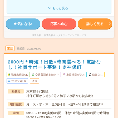
もっと見る
気になる!
応募へ進む
詳しく見る
派遣会社
株式会社ホンダスタッフィングサービス
未読
掲載日
2026/08/09
2000円＊時短！日数×時間選べる！電話な
し！社員サポート事務！＠神保町
職種未経験OK
交通費別途支給あり
土日祝日が休み
残業なし
WEB登録OK
派遣
東京都千代田区
勤務地
神保町駅から徒歩2分／御茶ノ水駅から徒歩8分
月・火・水・木・金(週4日) ※週3～5日勤務で相談OK！
曜日頻度
09:00～16:00(実働6時間 休憩1時間)※実働6時間で時間相
時間
談OK！始業9:00～11:00…