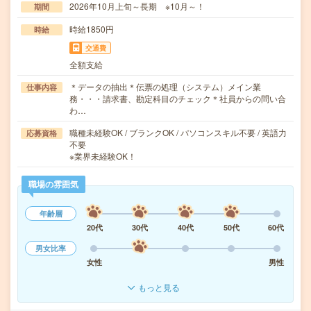
2026年10月上旬～長期 ※10月～！
期間
時給1850円
時給
交通費
全額支給
＊データの抽出＊伝票の処理（システム）メイン業
仕事内容
務・・・請求書、勘定科目のチェック＊社員からの問い合
わ…
職種未経験OK / ブランクOK / パソコンスキル不要 / 英語力
応募資格
不要
※業界未経験OK！
職場の雰囲気
年齢層
20代
30代
40代
50代
60代
男女比率
女性
男性
もっと見る