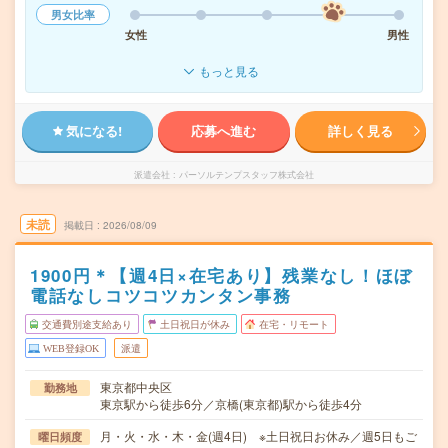
男女比率
女性
男性
もっと見る
気になる!
応募へ進む
詳しく見る
派遣会社
パーソルテンプスタッフ株式会社
未読
掲載日
2026/08/09
1900円＊【週4日×在宅あり】残業なし！ほぼ
電話なしコツコツカンタン事務
交通費別途支給あり
土日祝日が休み
在宅・リモート
WEB登録OK
派遣
東京都中央区
勤務地
東京駅から徒歩6分／京橋(東京都)駅から徒歩4分
月・火・水・木・金(週4日) ※土日祝日お休み／週5日もご
曜日頻度