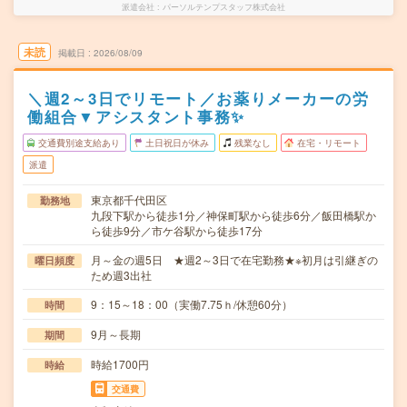
派遣会社
パーソルテンプスタッフ株式会社
未読
掲載日
2026/08/09
＼週2～3日でリモート／お薬りメーカーの労
働組合▼アシスタント事務✨
交通費別途支給あり
土日祝日が休み
残業なし
在宅・リモート
派遣
東京都千代田区
勤務地
九段下駅から徒歩1分／神保町駅から徒歩6分／飯田橋駅か
ら徒歩9分／市ケ谷駅から徒歩17分
月～金の週5日 ★週2～3日で在宅勤務★※初月は引継ぎの
曜日頻度
ため週3出社
9：15～18：00（実働7.75ｈ/休憩60分）
時間
9月～長期
期間
時給1700円
時給
交通費