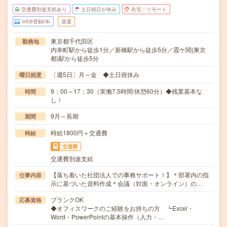
交通費別途支給あり
土日祝日が休み
在宅・リモート
WEB登録OK
派遣
東京都千代田区
勤務地
内幸町駅から徒歩1分／新橋駅から徒歩5分／霞ケ関(東京
都)駅から徒歩5分
〔週5日〕月～金 ◆土日祝休み
曜日頻度
9：00～17：30（実働7.5時間/休憩60分）◆残業基本な
時間
し！
9月～長期
期間
時給1800円＋交通費
時給
交通費
交通費別途支給
【落ち着いた社団法人での事務サポート！】＊部署内の指
仕事内容
示に基づいた資料作成＊会議（対面・オンライン）の…
ブランクOK
応募資格
◆オフィスワークのご経験をお持ちの方 ┗Excel・
Word・PowerPointの基本操作（入力・…