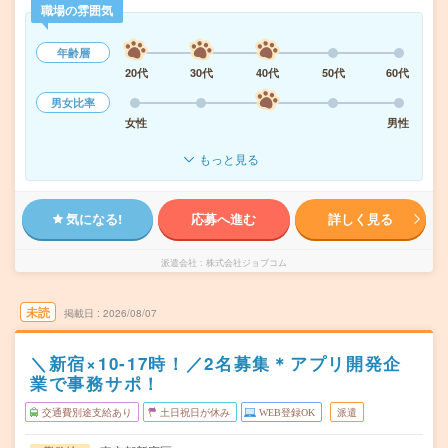
職場の雰囲気
年齢層
20代
30代
40代
50代
60代
男女比率
女性
男性
もっと見る
気になる!
応募へ進む
詳しく見る
派遣会社
株式会社ジョブコム
未読
掲載日
2026/08/07
＼新宿×10-17時！／2名募集＊アプリ開発企
業で事務サポ！
交通費別途支給あり
土日祝日が休み
WEB登録OK
派遣