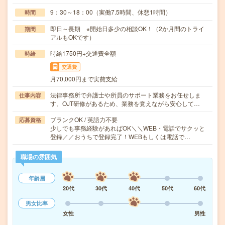
9：30～18：00（実働7.5時間、休憩1時間）
時間
即日～長期 ※開始日多少の相談OK！（2か月間のトライ
期間
アルもOKです）
時給1750円+交通費全額
時給
交通費
月70,000円まで実費支給
法律事務所で弁護士や所員のサポート業務をお任せしま
仕事内容
す。OJT研修があるため、業務を覚えながら安心して…
ブランクOK / 英語力不要
応募資格
少しでも事務経験があればOK＼＼WEB・電話でサクッと
登録／／おうちで登録完了！WEBもしくは電話で…
職場の雰囲気
年齢層
20代
30代
40代
50代
60代
男女比率
女性
男性