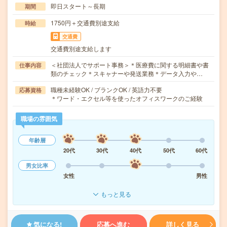
即日スタート～長期
期間
1750円＋交通費別途支給
時給
交通費
交通費別途支給します
＜社団法人でサポート事務＞＊医療費に関する明細書や書
仕事内容
類のチェック＊スキャナーや発送業務＊データ入力や…
職種未経験OK / ブランクOK / 英語力不要
応募資格
＊ワード・エクセル等を使ったオフィスワークのご経験
職場の雰囲気
年齢層
20代
30代
40代
50代
60代
男女比率
女性
男性
もっと見る
気になる!
応募へ進む
詳しく見る