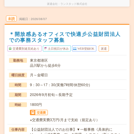
派遣会社
ランスタッド株式会社
未読
掲載日
2026/08/07
＊開放感あるオフィスで快適彡公益財団法人
での事務スタッフ募集
交通費別途支給あり
土日祝日が休み
WEB登録OK
派遣
東京都港区
勤務地
品川駅から徒歩6分
月～金曜日
曜日頻度
9：30～17：30(実働7時間/休憩60分)
時間
2026年9月初旬～長期予定
期間
1800円
時給
交通費
※交通費実費3万円/月まで支給（規定あり）
【公益財団法人でのお仕事】▼一般事務《具体的に
仕事内容