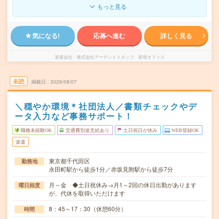
もっと見る
気になる!
応募へ進む
詳しく見る
派遣会社
株式会社アーデントスタッフ 新宿オフィス
未読
掲載日
2026/08/07
＼穏やか環境＊社団法人／書類チェックやデ
ータ入力など事務サポート！
職種未経験OK
交通費別途支給あり
土日祝日が休み
WEB登録OK
派遣
東京都千代田区
勤務地
永田町駅から徒歩1分／赤坂見附駅から徒歩7分
月～金 ◆土日祝休み→月1～2回の休日出勤があります
曜日頻度
が、代休を取得いただけます
8：45～17：30（休憩60分）
時間