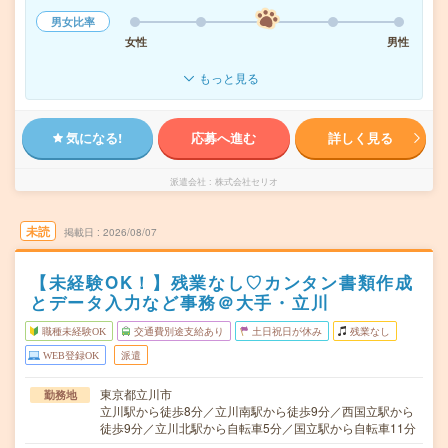
男女比率
女性
男性
もっと見る
気になる!
応募へ進む
詳しく見る
派遣会社
株式会社セリオ
未読
掲載日
2026/08/07
【未経験OK！】残業なし♡カンタン書類作成
とデータ入力など事務＠大手・立川
職種未経験OK
交通費別途支給あり
土日祝日が休み
残業なし
WEB登録OK
派遣
東京都立川市
勤務地
立川駅から徒歩8分／立川南駅から徒歩9分／西国立駅から
徒歩9分／立川北駅から自転車5分／国立駅から自転車11分