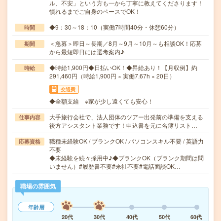
ル、不安」という方も一から丁寧に教えてくださります！
慣れるまでご自身のペースでOK！
◆9：30～18：10（実働7時間40分・休憩60分）
時間
＜急募＞即日～長期／8月～9月～10月～も相談OK！応募
期間
から最短即日には選考案内♪
◆時給1,900円◆日払いOK！◆昇給あり！【月収例】約
時給
291,460円（時給1,900円 × 実働7.67h × 20日）
交通費
◆全額支給 ※家が少し遠くても安心！
大手旅行会社で、法人団体のツアー出発前の準備を支える
仕事内容
後方アシスタント業務です！申込書を元に名簿リスト…
職種未経験OK / ブランクOK / パソコンスキル不要 / 英語力
応募資格
不要
◆未経験を続々採用中♪◆ブランクOK（ブランク期間は問
いません）#履歴書不要#来社不要#電話面談OK…
職場の雰囲気
年齢層
20代
30代
40代
50代
60代