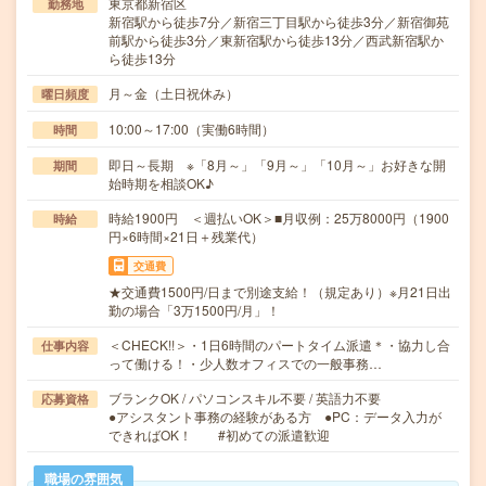
東京都新宿区
勤務地
新宿駅から徒歩7分／新宿三丁目駅から徒歩3分／新宿御苑
前駅から徒歩3分／東新宿駅から徒歩13分／西武新宿駅か
ら徒歩13分
月～金（土日祝休み）
曜日頻度
10:00～17:00（実働6時間）
時間
即日～長期 ※「8月～」「9月～」「10月～」お好きな開
期間
始時期を相談OK♪
時給1900円 ＜週払いOK＞■月収例：25万8000円（1900
時給
円×6時間×21日＋残業代）
交通費
★交通費1500円/日まで別途支給！（規定あり）※月21日出
勤の場合「3万1500円/月」！
＜CHECK!!＞・1日6時間のパートタイム派遣＊・協力し合
仕事内容
って働ける！・少人数オフィスでの一般事務…
ブランクOK / パソコンスキル不要 / 英語力不要
応募資格
●アシスタント事務の経験がある方 ●PC：データ入力が
できればOK！ #初めての派遣歓迎
職場の雰囲気