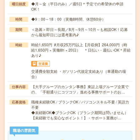
◆月～金（平日のみ）／週5日＊予定での希望休の申請
曜日頻度
OK！
◆9：00～18：00（実働8時間、休憩60分）
時間
＜急募＞即日～長期／8月～9月～10月～も相談OK！応募
期間
から最短即日には選考案内♪
時給1,650円 #月収25万円以上【月収例】264,000円（時
時給
給1,650円 × 実働8h × 20日） ＊日払い・週払いOK＊昇給
あり♪
交通費
交通費全額支給 ・ガソリン代規定支給あり（車通勤の場
合）
【大手グループのカンタン事務】東証上場グループ企業で
仕事内容
の、「手順通りにコツコツ」進める事務サポートのお…
職種未経験OK / ブランクOK / パソコンスキル不要 / 英語力
応募資格
不要
◆未経験OK◆ブランクOK（ブランク期間は問いません）
【未経験でも安心なポイント！】・サポート業務が…
職場の雰囲気