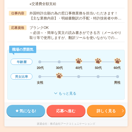
※交通費全額支給
外国特許出願の為の窓口事務業務を担当いただきます！
仕事内容
【主な業務内容】・明細書翻訳の手配・特許技術者や外…
ブランクOK
応募資格
～必須～・簡単な英文の読み書きができる方（メールやり
取り等で使用しますが、翻訳ツールを使いながらでの…
職場の雰囲気
年齢層
20代
30代
40代
50代
60代
男女比率
女性
男性
もっと見る
気になる!
応募へ進む
詳しく見る
派遣会社
株式会社アークコミュニケーションズ