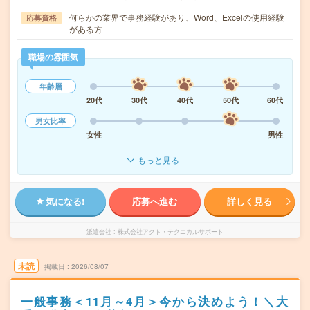
何らかの業界で事務経験があり、Word、Excelの使用経験
応募資格
がある方
職場の雰囲気
年齢層
20代
30代
40代
50代
60代
男女比率
女性
男性
もっと見る
気になる!
応募へ進む
詳しく見る
派遣会社
株式会社アクト・テクニカルサポート
未読
掲載日
2026/08/07
一般事務＜11月～4月＞今から決めよう！＼大