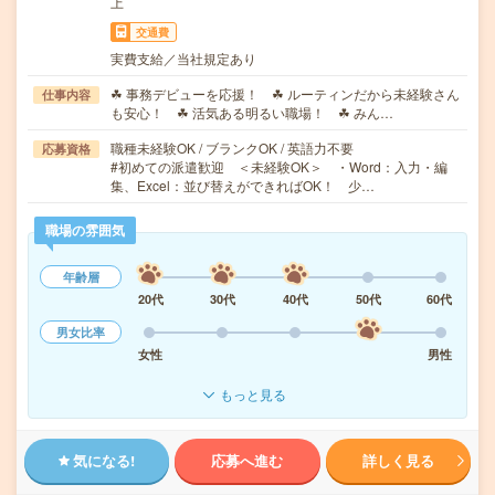
上
交通費
実費支給／当社規定あり
☘ 事務デビューを応援！ ☘ ルーティンだから未経験さん
仕事内容
も安心！ ☘ 活気ある明るい職場！ ☘ みん…
職種未経験OK / ブランクOK / 英語力不要
応募資格
#初めての派遣歓迎 ＜未経験OK＞ ・Word：入力・編
集、Excel：並び替えができればOK！ 少…
職場の雰囲気
年齢層
20代
30代
40代
50代
60代
男女比率
女性
男性
もっと見る
気になる!
応募へ進む
詳しく見る