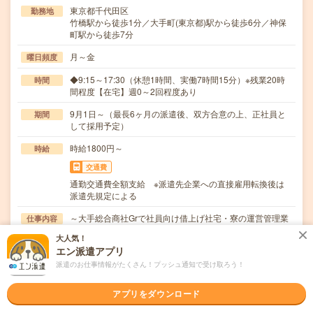
東京都千代田区
勤務地
竹橋駅から徒歩1分／大手町(東京都)駅から徒歩6分／神保
町駅から徒歩7分
月～金
曜日頻度
◆9:15～17:30（休憩1時間、実働7時間15分）※残業20時
時間
間程度【在宅】週0～2回程度あり
9月1日～（最長6ヶ月の派遣後、双方合意の上、正社員と
期間
して採用予定）
時給1800円～
時給
交通費
通勤交通費全額支給 ※派遣先企業への直接雇用転換後は
派遣先規定による
～大手総合商社Grで社員向け借上げ社宅・寮の運営管理業
仕事内容
務～・グループ社員が利用する社員寮・社宅への入…
大人気！
エン派遣アプリ
職種未経験OK / 英語力不要
応募資格
◆営業経験（建設・不動産・リフォーム業界経験尚可）◆
派遣のお仕事情報がたくさん！プッシュ通知で受け取ろう！
四大卒以上
アプリをダウンロード
職場の雰囲気