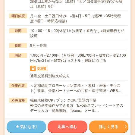
溜池山王駅から徒歩（直結）1分／国会議事堂前駅から徒
歩（直結）8分
月～金 土日祝日休み ※週4日～5日（週28～35時間程
曜日頻度
度 / 曜日・時間応相談）
10：00～18：00(休憩1ｈ)※残業：原則なし※時短勤務も相
時間
談可
9月～長期
期間
1,900円～2,100円（月収例：308,700円＋残業代＝＠2,100
時給
円×7h×21日＋残業代）※スキル・経験に応じる
交通費
通勤交通費別途支給あり
＜定期購読プロモーション業務＞・素材（画像・テキス
仕事内容
ト）収集、外部パートナーへの共有・進行管理・WEB…
職種未経験OK / ブランクOK / 英語力不要
応募資格
■PCの基本操作ができる方（Excel/スプレッドシートでの
データ入力・簡単関数、Teams、メール…
気になる!
応募へ進む
詳しく見る