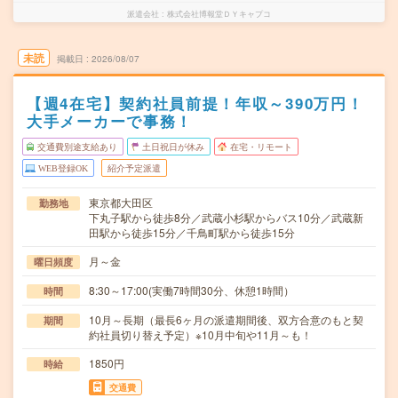
派遣会社
株式会社博報堂ＤＹキャプコ
未読
掲載日
2026/08/07
【週4在宅】契約社員前提！年収～390万円！
大手メーカーで事務！
交通費別途支給あり
土日祝日が休み
在宅・リモート
WEB登録OK
紹介予定派遣
東京都大田区
勤務地
下丸子駅から徒歩8分／武蔵小杉駅からバス10分／武蔵新
田駅から徒歩15分／千鳥町駅から徒歩15分
月～金
曜日頻度
8:30～17:00(実働7時間30分、休憩1時間）
時間
10月～長期（最長6ヶ月の派遣期間後、双方合意のもと契
期間
約社員切り替え予定）※10月中旬や11月～も！
1850円
時給
交通費