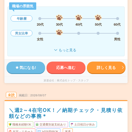
職場の雰囲気
年齢層
20代
30代
40代
50代
60代
男女比率
女性
男性
もっと見る
気になる!
応募へ進む
詳しく見る
派遣会社
株式会社トップ・スタッフ
未読
掲載日
2026/08/07
＼週2～4在宅OK！／納期チェック・見積り依
頼などの事務＊
職種未経験OK
交通費別途支給あり
土日祝日が休み
在宅・リモート
WEB登録OK
派遣