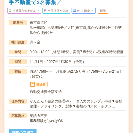
手不動産で3名募集／
交通費別途支給あり
土日祝日が休み
WEB登録OK
派遣
東京都港区
勤務地
浜松町駅から徒歩5分／大門(東京都)駅から徒歩5分／竹芝
駅から徒歩6分
月～金
曜日頻度
9:30～18:00（休憩1時間、実働7.5時間）※残業20時間程度
時間
11月1日～2027年4月30日（予定）
期間
時給1750円～ 月収例:約27.5万円（1750円×7.5h×21日）
時給
+残業代
交通費
通勤交通費全額支給
かんたん！書類の整理やデータ入力のシンプル事務▼書類
仕事内容
整理・ファイリング、製本▼書類のPDF化（ボタン…
英語力不要
応募資格
事務経験があればOK
職場の雰囲気