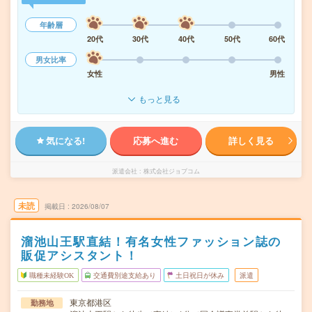
年齢層
20代
30代
40代
50代
60代
男女比率
女性
男性
もっと見る
気になる!
応募へ進む
詳しく見る
派遣会社
株式会社ジョブコム
未読
掲載日
2026/08/07
溜池山王駅直結！有名女性ファッション誌の
販促アシスタント！
職種未経験OK
交通費別途支給あり
土日祝日が休み
派遣
東京都港区
勤務地