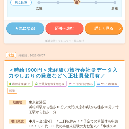
男女比率
女性
男性
気になる!
応募へ進む
詳しく見る
派遣会社
ランスタッド株式会社
未読
掲載日
2026/08/07
＜時給1900円＞未経験〇旅行会社＠データ入
力やしおりの発送など＼正社員登用有／
職種未経験OK
交通費別途支給あり
土日祝日が休み
WEB登録OK
派遣
東京都港区
勤務地
浜松町駅から徒歩10分／大門(東京都)駅から徒歩10分／竹
芝駅から徒歩---分
◆月～金/週5日 ＊土日祝休み！＊予定での希望休も申請
曜日頻度
OK！＼20代・30代の事務未経験の方歓迎♪／「事務スキ