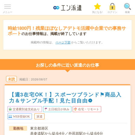
メニュー
気になる!
ログイン
検索
時給1800円！残業ほぼなしアデトモ活躍中企業での事務サ
ポ―ト
のお仕事情報は、掲載が終了しています
掲載時の情報は、
ページ下部
からご覧いただけます。
お探しの条件に近い派遣のお仕事
未読
掲載日
2026/08/07
【週3在宅OK！】スポーツブランド⚑商品入
力＆サンプル手配！見た目自由❁
交通費別途支給あり
土日祝日が休み
在宅・リモート
WEB登録OK
派遣
東京都港区
勤務地
表参道駅から徒歩4分／外苑前駅から徒歩6分