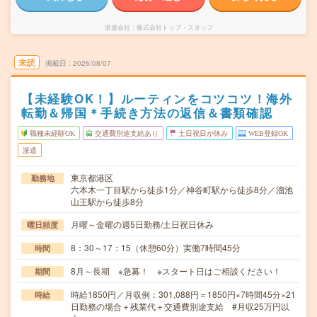
派遣会社
株式会社トップ・スタッフ
未読
掲載日
2026/08/07
【未経験OK！】ルーティンをコツコツ！海外
転勤＆帰国＊手続き方法の返信＆書類確認
職種未経験OK
交通費別途支給あり
土日祝日が休み
WEB登録OK
派遣
東京都港区
勤務地
六本木一丁目駅から徒歩1分／神谷町駅から徒歩8分／溜池
山王駅から徒歩8分
月曜～金曜の週5日勤務/土日祝日休み
曜日頻度
8：30～17：15（休憩60分）実働7時間45分
時間
8月～長期 ※急募！ ※スタート日はご相談ください！
期間
時給1850円／月収例：301,088円＝1850円×7時間45分×21
時給
日勤務の場合＋残業代＋交通費別途支給 #月収25万円以