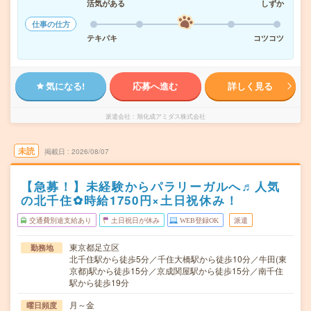
活気がある
しずか
仕事の仕方
テキパキ
コツコツ
気になる!
応募へ進む
詳しく見る
派遣会社
旭化成アミダス株式会社
未読
掲載日
2026/08/07
【急募！】未経験からパラリーガルへ♬人気
の北千住✿時給1750円×土日祝休み！
交通費別途支給あり
土日祝日が休み
WEB登録OK
派遣
東京都足立区
勤務地
北千住駅から徒歩5分／千住大橋駅から徒歩10分／牛田(東
京都)駅から徒歩15分／京成関屋駅から徒歩15分／南千住
駅から徒歩19分
月～金
曜日頻度