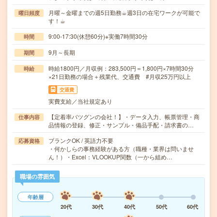
月曜～金曜までの週5日勤務☕︎週3日の在宅ワークが可能で
曜日頻度
す！☕︎
9:00-17:30(休憩60分)※実働7時間30分
時間
9月～長期
期間
時給1800円／月収例：283,500円＝1,800円×7時間30分
時給
×21日勤務の場合＋残業代、交通費 #月収25万円以上
交通費
実費支給／当社規定あり
【定着率バツグンの会社！】・データ入力、帳票管理・商
仕事内容
品情報の登録、修正・サンプル・備品手配・請求書の…
ブランクOK / 英語力不要
応募資格
・何かしらの事務経験がある方（職種・業界は問いませ
ん！）・Excel：VLOOKUP関数（一から組め…
職場の雰囲気
年齢層
20代
30代
40代
50代
60代