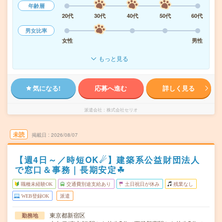
年齢層
20代
30代
40代
50代
60代
男女比率
女性
男性
もっと見る
気になる!
応募へ進む
詳しく見る
派遣会社
株式会社セリオ
未読
掲載日
2026/08/07
【週4日～／時短OK☄】建築系公益財団法人
で窓口＆事務｜長期安定☘︎
職種未経験OK
交通費別途支給あり
土日祝日が休み
残業なし
WEB登録OK
派遣
東京都新宿区
勤務地