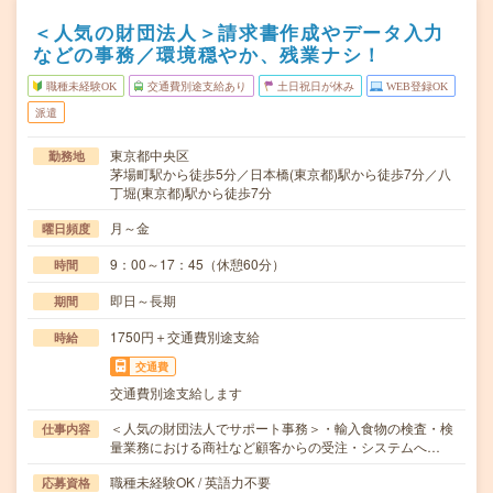
＜人気の財団法人＞請求書作成やデータ入力
などの事務／環境穏やか、残業ナシ！
職種未経験OK
交通費別途支給あり
土日祝日が休み
WEB登録OK
派遣
東京都中央区
勤務地
茅場町駅から徒歩5分／日本橋(東京都)駅から徒歩7分／八
丁堀(東京都)駅から徒歩7分
月～金
曜日頻度
9：00～17：45（休憩60分）
時間
即日～長期
期間
1750円＋交通費別途支給
時給
交通費
交通費別途支給します
＜人気の財団法人でサポート事務＞・輸入食物の検査・検
仕事内容
量業務における商社など顧客からの受注・システムへ…
職種未経験OK / 英語力不要
応募資格