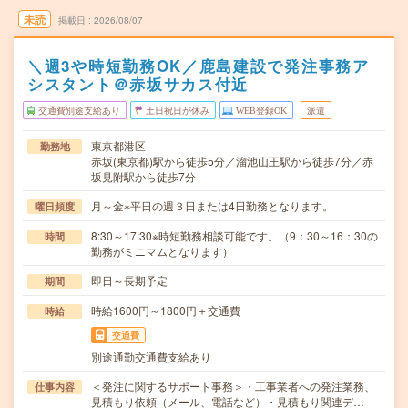
未読
掲載日
2026/08/07
＼週3や時短勤務OK／鹿島建設で発注事務ア
シスタント＠赤坂サカス付近
交通費別途支給あり
土日祝日が休み
WEB登録OK
派遣
東京都港区
勤務地
赤坂(東京都)駅から徒歩5分／溜池山王駅から徒歩7分／赤
坂見附駅から徒歩7分
月～金※平日の週３日または4日勤務となります。
曜日頻度
8:30～17:30※時短勤務相談可能です。（9：30～16：30の
時間
勤務がミニマムとなります）
即日～長期予定
期間
時給1600円～1800円＋交通費
時給
交通費
別途通勤交通費支給あり
＜発注に関するサポート事務＞・工事業者への発注業務、
仕事内容
見積もり依頼（メール、電話など）・見積もり関連デ…