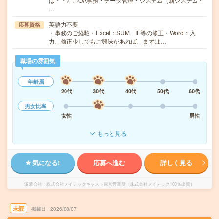
は・・》〇OA事務・データ管理・システム（新システム・
…
英語力不要
応募資格
・事務のご経験・Excel：SUM、IF等の修正・Word：入
力、修正少しでもご興味があれば、まずは…
職場の雰囲気
年齢層
20代
30代
40代
50代
60代
男女比率
女性
男性
もっと見る
気になる!
応募へ進む
詳しく見る
派遣会社
株式会社メイテックキャスト東京営業所（株式会社メイテック100％出資）
未読
掲載日
2026/08/07