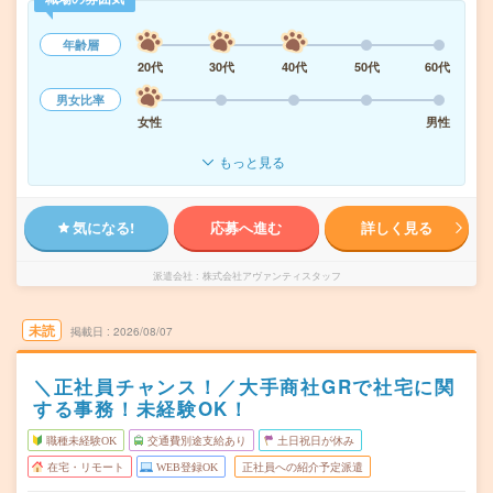
年齢層
20代
30代
40代
50代
60代
男女比率
女性
男性
もっと見る
気になる!
応募へ進む
詳しく見る
派遣会社
株式会社アヴァンティスタッフ
未読
掲載日
2026/08/07
＼正社員チャンス！／大手商社GRで社宅に関
する事務！未経験OK！
職種未経験OK
交通費別途支給あり
土日祝日が休み
在宅・リモート
WEB登録OK
正社員への紹介予定派遣