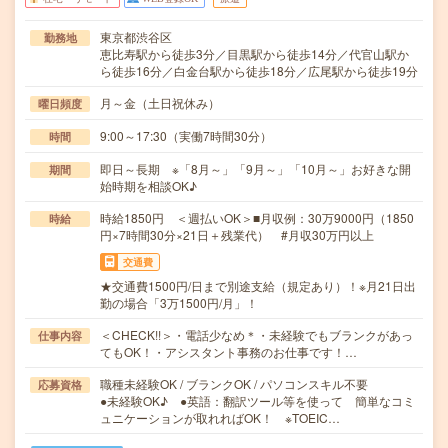
東京都渋谷区
勤務地
恵比寿駅から徒歩3分／目黒駅から徒歩14分／代官山駅か
ら徒歩16分／白金台駅から徒歩18分／広尾駅から徒歩19分
月～金（土日祝休み）
曜日頻度
9:00～17:30（実働7時間30分）
時間
即日～長期 ※「8月～」「9月～」「10月～」お好きな開
期間
始時期を相談OK♪
時給1850円 ＜週払いOK＞■月収例：30万9000円（1850
時給
円×7時間30分×21日＋残業代） #月収30万円以上
交通費
★交通費1500円/日まで別途支給（規定あり）！※月21日出
勤の場合「3万1500円/月」！
＜CHECK!!＞・電話少なめ＊・未経験でもブランクがあっ
仕事内容
てもOK！・アシスタント事務のお仕事です！…
職種未経験OK / ブランクOK / パソコンスキル不要
応募資格
●未経験OK♪ ●英語：翻訳ツール等を使って 簡単なコミ
ュニケーションが取れればOK！ ※TOEIC…