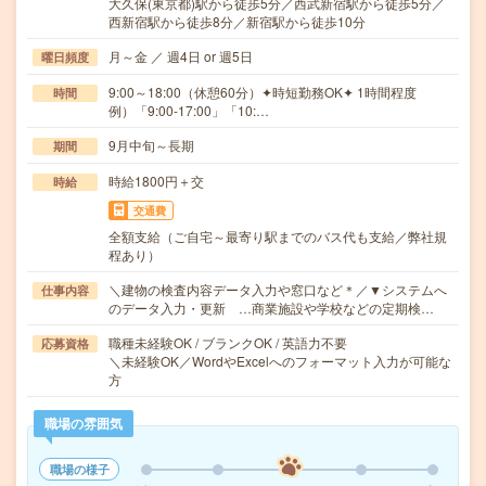
大久保(東京都)駅から徒歩5分／西武新宿駅から徒歩5分／
西新宿駅から徒歩8分／新宿駅から徒歩10分
月～金 ／ 週4日 or 週5日
曜日頻度
9:00～18:00（休憩60分）✦時短勤務OK✦ 1時間程度
時間
例）「9:00-17:00」「10:…
9月中旬～長期
期間
時給1800円＋交
時給
交通費
全額支給（ご自宅～最寄り駅までのバス代も支給／弊社規
程あり）
＼建物の検査内容データ入力や窓口など＊／▼システムへ
仕事内容
のデータ入力・更新 …商業施設や学校などの定期検…
職種未経験OK / ブランクOK / 英語力不要
応募資格
＼未経験OK／WordやExcelへのフォーマット入力が可能な
方
職場の雰囲気
職場の様子