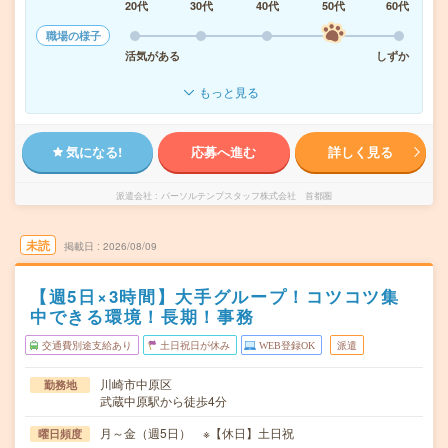
20代
30代
40代
50代
60代
職場の様子
活気がある
しずか
もっと見る
気になる!
応募へ進む
詳しく見る
派遣会社
パーソルテンプスタッフ株式会社 首都圏
未読
掲載日
2026/08/09
【週5日×3時間】大手グループ！コツコツ集
中できる環境！長期！事務
交通費別途支給あり
土日祝日が休み
WEB登録OK
派遣
川崎市中原区
勤務地
武蔵中原駅から徒歩4分
月～金（週5日） ※【休日】土日祝
曜日頻度