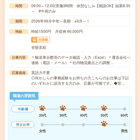
09:00～12:00(実働3時間 休憩なし)※【相談OK】始業8:30
時間
～ #午前のみ
2026年09月中旬～長期 ※9月～！
期間
時給1500円 月収例 90,000円
時給
交通費
全額支給
＊輸送車台数等のデータ確認・入力（Excel）＊運送会社へ
仕事内容
連絡（電話・メール）＊社内物流拠点との調整…
英語力不要
応募資格
◎何かしらの事務経験をお持ちの方こちらのお仕事は下記
のいずれかに該当する方のみ、応募が可能です。◆世…
職場の雰囲気
年齢層
20代
30代
40代
50代
60代
男女比率
女性
男性