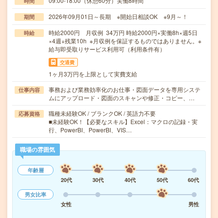
09:00-18:00（休憩60分）実働8時間
時間
2026年09月01日～長期 ※開始日相談OK ※9月～！
期間
時給2000円 月収例 34万円 時給2000円×実働8h×週5日
時給
×4週+残業10h ※月収例を保証するものではありません。※
給与即受取りサービス利用可（利用条件有）
交通費
1ヶ月3万円を上限として実費支給
事務および業務効率化のお仕事・図面データを専用システ
仕事内容
ムにアップロード・図面のスキャンや修正・コピー、…
職種未経験OK / ブランクOK / 英語力不要
応募資格
■未経験OK！【必要なスキル】Excel：マクロの記録・実
行、PowerBI、PowerBI、VIS…
職場の雰囲気
年齢層
20代
30代
40代
50代
60代
男女比率
女性
男性