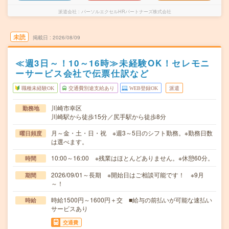
派遣会社
パーソルエクセルHRパートナーズ株式会社
未読
掲載日
2026/08/09
≪週3日～！10～16時≫未経験OK！セレモニ
ーサービス会社で伝票仕訳など
職種未経験OK
交通費別途支給あり
WEB登録OK
派遣
川崎市幸区
勤務地
川崎駅から徒歩15分／尻手駅から徒歩8分
月～金・土・日・祝 ※週3～5日のシフト勤務。※勤務日数
曜日頻度
は選べます。
10:00～16:00 ※残業はほとんどありません。※休憩60分。
時間
2026/09/01～長期 ※開始日はご相談可能です！ ※9月
期間
～！
時給1500円～1600円＋交 ■給与の前払いが可能な速払い
時給
サービスあり
交通費