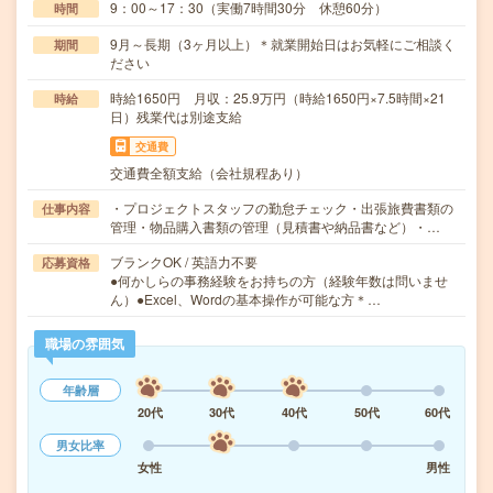
9：00～17：30（実働7時間30分 休憩60分）
時間
9月～長期（3ヶ月以上）＊就業開始日はお気軽にご相談く
期間
ださい
時給1650円 月収：25.9万円（時給1650円×7.5時間×21
時給
日）残業代は別途支給
交通費
交通費全額支給（会社規程あり）
・プロジェクトスタッフの勤怠チェック・出張旅費書類の
仕事内容
管理・物品購入書類の管理（見積書や納品書など）・…
ブランクOK / 英語力不要
応募資格
●何かしらの事務経験をお持ちの方（経験年数は問いませ
ん）●Excel、Wordの基本操作が可能な方＊…
職場の雰囲気
年齢層
20代
30代
40代
50代
60代
男女比率
女性
男性