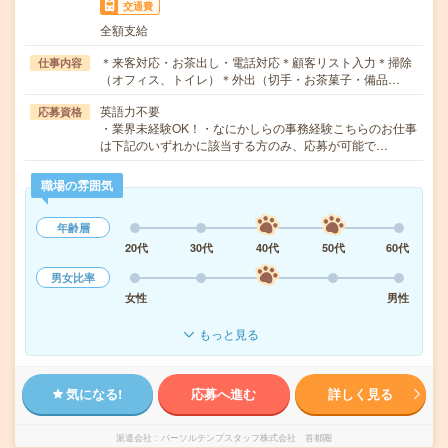
交通費
全額支給
＊来客対応・お茶出し・電話対応＊顧客リスト入力＊掃除
仕事内容
（オフィス、トイレ）＊外出（切手・お茶菓子・備品…
英語力不要
応募資格
・業界未経験OK！・なにかしらの事務経験こちらのお仕事
は下記のいずれかに該当する方のみ、応募が可能で…
職場の雰囲気
年齢層
20代
30代
40代
50代
60代
男女比率
女性
男性
もっと見る
気になる!
応募へ進む
詳しく見る
派遣会社
パーソルテンプスタッフ株式会社 首都圏