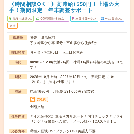
《時間相談OK！》高時給1650円！上場の大
手！期間限定！年末調整サポート
職種未経験OK
交通費別途支給あり
土日祝日が休み
WEB登録OK
派遣
神奈川県高座郡
勤務地
茅ケ崎駅から車15分／宮山駅から徒歩7分
月～金・祝(週5日) ※土日お休み！
曜日頻度
08:00～16:00(実働7時間 休憩1時間)※時短の相談もOKで
時間
す！
2026年10月上旬～2026年12月上旬 期間限定（10/1～
期間
12/10）までのお仕事です！
時給1650円 月収例 231,000円+残業代
時給
交通費
全額支給
＊年末調整の計算＆入力サポート＊内容チェック＊ファイ
仕事内容
リング＊従業員への電話・メール対応【OAスキル】…
職種未経験OK / ブランクOK / 英語力不要
応募資格