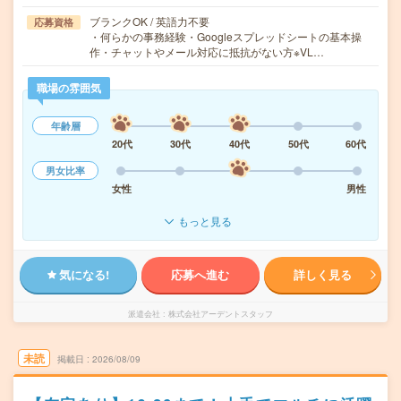
ブランクOK / 英語力不要
応募資格
・何らかの事務経験・Googleスプレッドシートの基本操
作・チャットやメール対応に抵抗がない方※VL…
職場の雰囲気
年齢層
20代
30代
40代
50代
60代
男女比率
女性
男性
もっと見る
気になる!
応募へ進む
詳しく見る
派遣会社
株式会社アーデントスタッフ
未読
掲載日
2026/08/09