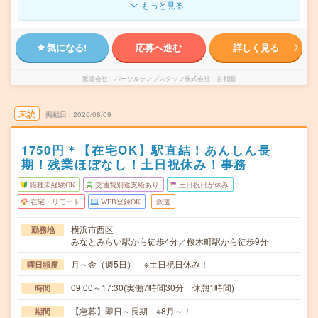
もっと見る
気になる!
応募へ進む
詳しく見る
派遣会社
パーソルテンプスタッフ株式会社 首都圏
未読
掲載日
2026/08/09
1750円＊【在宅OK】駅直結！あんしん長
期！残業ほぼなし！土日祝休み！事務
職種未経験OK
交通費別途支給あり
土日祝日が休み
在宅・リモート
WEB登録OK
派遣
横浜市西区
勤務地
みなとみらい駅から徒歩4分／桜木町駅から徒歩9分
月～金（週5日） ※土日祝日休み！
曜日頻度
09:00～17:30(実働7時間30分 休憩1時間)
時間
【急募】即日～長期 ※8月～！
期間