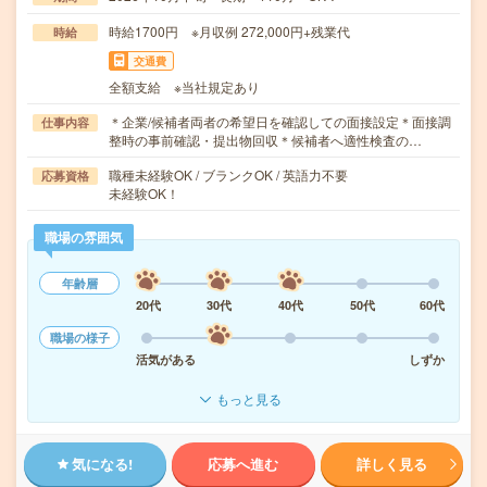
時給1700円 ※月収例 272,000円+残業代
時給
交通費
全額支給 ※当社規定あり
＊企業/候補者両者の希望日を確認しての面接設定＊面接調
仕事内容
整時の事前確認・提出物回収＊候補者へ適性検査の…
職種未経験OK / ブランクOK / 英語力不要
応募資格
未経験OK！
職場の雰囲気
年齢層
20代
30代
40代
50代
60代
職場の様子
活気がある
しずか
もっと見る
気になる!
応募へ進む
詳しく見る