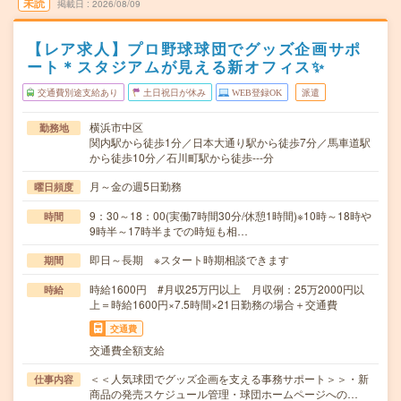
未読
掲載日
2026/08/09
【レア求人】プロ野球球団でグッズ企画サポ
ート＊スタジアムが見える新オフィス✨
交通費別途支給あり
土日祝日が休み
WEB登録OK
派遣
横浜市中区
勤務地
関内駅から徒歩1分／日本大通り駅から徒歩7分／馬車道駅
から徒歩10分／石川町駅から徒歩---分
月～金の週5日勤務
曜日頻度
9：30～18：00(実働7時間30分/休憩1時間)※10時～18時や
時間
9時半～17時半までの時短も相…
即日～長期 ※スタート時期相談できます
期間
時給1600円 #月収25万円以上 月収例：25万2000円以
時給
上＝時給1600円×7.5時間×21日勤務の場合＋交通費
交通費
交通費全額支給
＜＜人気球団でグッズ企画を支える事務サポート＞＞・新
仕事内容
商品の発売スケジュール管理・球団ホームページへの…