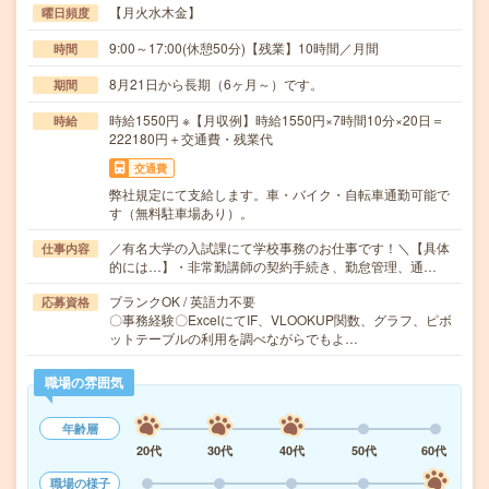
【月火水木金】
曜日頻度
9:00～17:00(休憩50分)【残業】10時間／月間
時間
8月21日から長期（6ヶ月～）です。
期間
時給1550円 ※【月収例】時給1550円×7時間10分×20日＝
時給
222180円＋交通費・残業代
交通費
弊社規定にて支給します。車・バイク・自転車通勤可能で
す（無料駐車場あり）。
／有名大学の入試課にて学校事務のお仕事です！＼【具体
仕事内容
的には…】・非常勤講師の契約手続き、勤怠管理、通…
ブランクOK / 英語力不要
応募資格
〇事務経験〇ExcelにてIF、VLOOKUP関数、グラフ、ピボ
ットテーブルの利用を調べながらでもよ…
職場の雰囲気
年齢層
20代
30代
40代
50代
60代
職場の様子