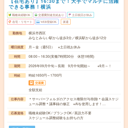
【在宅あり】16:30まで！大手でマルチに活躍
できる事務！横浜
職種未経験OK
交通費別途支給あり
土日祝日が休み
在宅・リモート
WEB登録OK
派遣
横浜市西区
勤務地
みなとみらい駅から徒歩3分／横浜駅から徒歩12分
月～金（週5日） ※土日祝お休み
曜日頻度
08:00～16:30(実働7時間30分 休憩1時間)
時間
2026年09月中旬～長期 9月中旬開始～ ※9月～！
期間
時給1650円～1700円
時給
交通費
全額支給
＊サーバーフォルダのアクセス権限付与/削除＊会議スケジ
仕事内容
ュール調整＊議事録の修正 ※AIを使用します！…
職種未経験OK / ブランクOK / 英語力不要
応募資格
スケジュール調整経験をお持ちの方