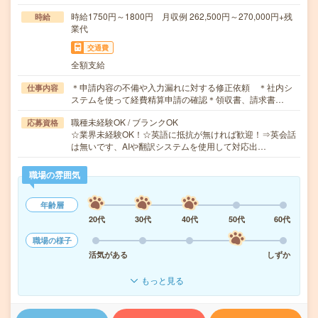
時給1750円～1800円 月収例 262,500円～270,000円+残
時給
業代
交通費
全額支給
＊申請内容の不備や入力漏れに対する修正依頼 ＊社内シ
仕事内容
ステムを使って経費精算申請の確認＊領収書、請求書…
職種未経験OK / ブランクOK
応募資格
☆業界未経験OK！☆英語に抵抗が無ければ歓迎！⇒英会話
は無いです、AIや翻訳システムを使用して対応出…
職場の雰囲気
年齢層
20代
30代
40代
50代
60代
職場の様子
活気がある
しずか
もっと見る