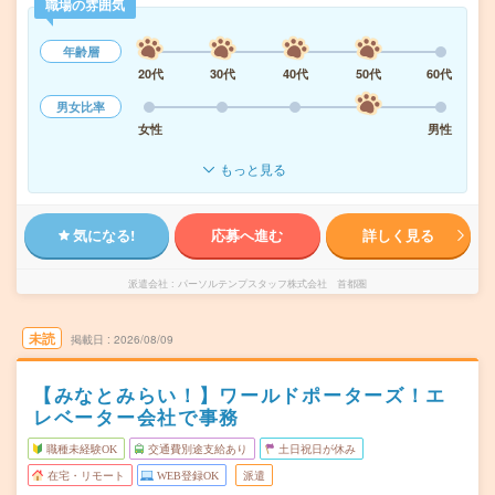
職場の雰囲気
年齢層
20代
30代
40代
50代
60代
男女比率
女性
男性
もっと見る
気になる!
応募へ進む
詳しく見る
派遣会社
パーソルテンプスタッフ株式会社 首都圏
未読
掲載日
2026/08/09
【みなとみらい！】ワールドポーターズ！エ
レベーター会社で事務
職種未経験OK
交通費別途支給あり
土日祝日が休み
在宅・リモート
WEB登録OK
派遣