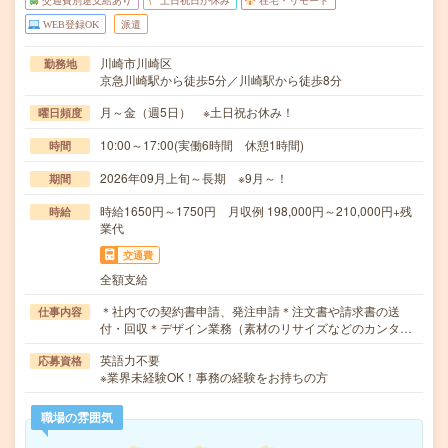
交通費別途支給あり
土日祝日が休み
在宅・リモート
WEB登録OK
派遣
川崎市川崎区
勤務地
京急川崎駅から徒歩5分／川崎駅から徒歩8分
月～金（週5日） ※土日祝お休み！
曜日頻度
10:00～17:00(実働6時間 休憩1時間)
時間
2026年09月上旬～長期 ※9月～！
期間
時給1650円～1750円 月収例 198,000円～210,000円+残
時給
業代
交通費
全額支給
＊社内での契約書申請、発注申請＊注文書や請求書の送
仕事内容
付・回収＊デザイン業務（素材のリサイズなどのカンタ…
英語力不要
応募資格
※業界未経験OK！事務の経験をお持ちの方
職場の雰囲気