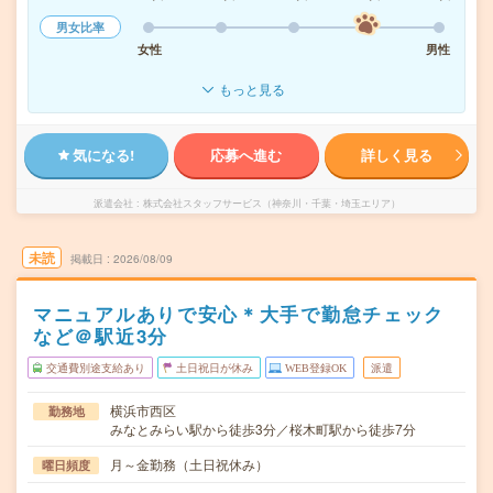
男女比率
女性
男性
もっと見る
気になる!
応募へ進む
詳しく見る
派遣会社
株式会社スタッフサービス（神奈川・千葉・埼玉エリア）
未読
掲載日
2026/08/09
マニュアルありで安心＊大手で勤怠チェック
など＠駅近3分
交通費別途支給あり
土日祝日が休み
WEB登録OK
派遣
横浜市西区
勤務地
みなとみらい駅から徒歩3分／桜木町駅から徒歩7分
月～金勤務（土日祝休み）
曜日頻度