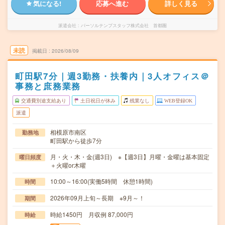
気になる!
応募へ進む
詳しく見る
派遣会社
パーソルテンプスタッフ株式会社 首都圏
未読
掲載日
2026/08/09
町田駅7分｜週3勤務・扶養内｜3人オフィス＠
事務と庶務業務
交通費別途支給あり
土日祝日が休み
残業なし
WEB登録OK
派遣
相模原市南区
勤務地
町田駅から徒歩7分
月・火・木・金(週3日) ※【週3日】月曜・金曜は基本固定
曜日頻度
＋火曜or木曜
10:00～16:00(実働5時間 休憩1時間)
時間
2026年09月上旬～長期 ※9月～！
期間
時給1450円 月収例 87,000円
時給