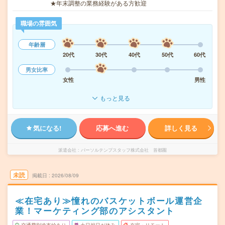
★年末調整の業務経験がある方歓迎
職場の雰囲気
年齢層
20代
30代
40代
50代
60代
男女比率
女性
男性
もっと見る
気になる!
応募へ進む
詳しく見る
派遣会社
パーソルテンプスタッフ株式会社 首都圏
未読
掲載日
2026/08/09
≪在宅あり≫憧れのバスケットボール運営企
業！マーケティング部のアシスタント