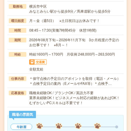
横浜市中区
勤務地
みなとみらい駅から徒歩9分／馬車道駅から徒歩5分
月～金（週5日） ※土日祝日はお休みです！
曜日頻度
08:45～17:30(実働7時間45分 休憩1時間)
時間
2026年08月下旬～2026年11月下旬 3か月程度の予定の
期間
お仕事です！ ※8月～！
時給1600円～1700円 月収例 248,000円～263,500円
時給
交通費
全額支給
＊保守点検の予定日のアポイントを取得（電話・メール）
仕事内容
＊点検予定日の案内（EメールやFAX等）＊点検予…
職種未経験OK / ブランクOK / 英語力不要
応募資格
業界未経験OK！ビジネスメール対応の経験があればOK！
むずかしいPCスキルは不要です！
職場の雰囲気
年齢層