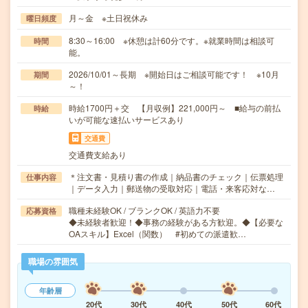
月～金 ※土日祝休み
曜日頻度
8:30～16:00 ※休憩は計60分です。※就業時間は相談可
時間
能。
2026/10/01～長期 ※開始日はご相談可能です！ ※10月
期間
～！
時給1700円＋交 【月収例】221,000円～ ■給与の前払
時給
いが可能な速払いサービスあり
交通費
交通費支給あり
＊注文書・見積り書の作成｜納品書のチェック｜伝票処理
仕事内容
｜データ入力｜郵送物の受取対応｜電話・来客応対な…
職種未経験OK / ブランクOK / 英語力不要
応募資格
◆未経験者歓迎！◆事務の経験がある方歓迎。◆【必要な
OAスキル】Excel（関数） #初めての派遣歓…
職場の雰囲気
年齢層
20代
30代
40代
50代
60代