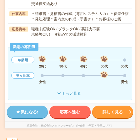
交通費支給あり
＊請求書・見積書の作成（専用システム入力）＊伝票仕訳
仕事内容
＊発注処理＊案内文の作成（手書き）＊お客様のご案…
職種未経験OK / ブランクOK / 英語力不要
応募資格
未経験OK！ #初めての派遣歓迎
職場の雰囲気
年齢層
20代
30代
40代
50代
60代
男女比率
女性
男性
もっと見る
気になる!
応募へ進む
詳しく見る
派遣会社
株式会社スタッフサービス（神奈川・千葉・埼玉エリア）