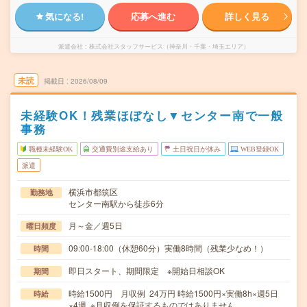
気になる!
応募へ進む
詳しく見る
派遣会社
株式会社スタッフサービス（神奈川・千葉・埼玉エリア）
未読
掲載日
2026/08/09
未経験OK！残業ほぼなし▼センター南で一般
事務
職種未経験OK
交通費別途支給あり
土日祝日が休み
WEB登録OK
派遣
横浜市都筑区
勤務地
センター南駅から徒歩6分
月～金／週5日
曜日頻度
09:00-18:00（休憩60分）実働8時間（残業少なめ！）
時間
即日スタート、期間限定 ※開始日相談OK
期間
時給1500円 月収例 24万円 時給1500円×実働8h×週5日
時給
×4週 ※月収例を保証するものではありません。