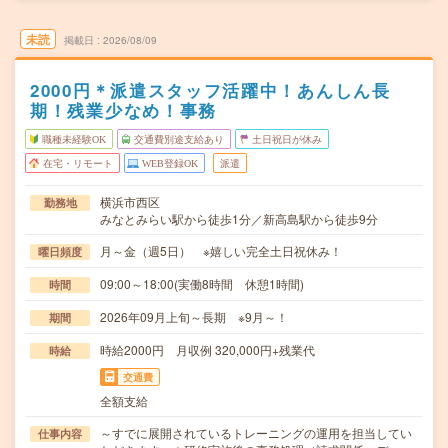
未読
掲載日
2026/08/09
2000円＊派遣スタッフ活躍中！あんしん長
期！残業少なめ！事務
職種未経験OK
交通費別途支給あり
土日祝日が休み
在宅・リモート
WEB登録OK
派遣
横浜市西区
勤務地
みなとみらい駅から徒歩1分／新高島駅から徒歩9分
月～金（週5日） ※嬉しい完全土日祝休み！
曜日頻度
09:00～18:00(実働8時間 休憩1時間)
時間
2026年09月上旬～長期 ※9月～！
期間
時給2000円 月収例 320,000円+残業代
時給
交通費
全額支給
～すでに展開されているトレーニングの運用を担当してい
仕事内容