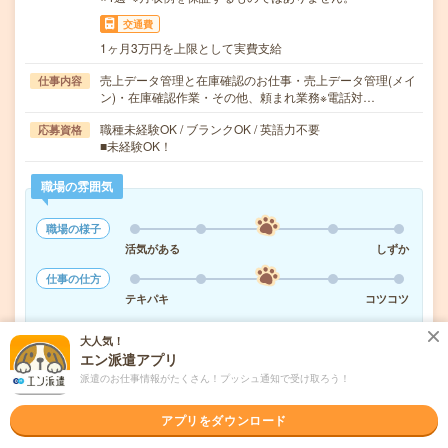
交通費
1ヶ月3万円を上限として実費支給
売上データ管理と在庫確認のお仕事・売上データ管理(メイ
仕事内容
ン)・在庫確認作業・その他、頼まれ業務※電話対…
職種未経験OK / ブランクOK / 英語力不要
応募資格
■未経験OK！
職場の雰囲気
職場の様子
活気がある
しずか
仕事の仕方
テキパキ
コツコツ
大人気！
エン派遣アプリ
気になる!
応募へ進む
詳しく見る
派遣のお仕事情報がたくさん！プッシュ通知で受け取ろう！
派遣会社
株式会社リクルートスタッフィング
アプリをダウンロード