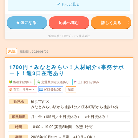
もっと見る
気になる!
応募へ進む
詳しく見る
派遣会社
日総ブレイン株式会社
未読
掲載日
2026/08/09
1700円＊みなとみらい！人材紹介×事務サポ
ート！週3日在宅あり
職種未経験OK
交通費別途支給あり
土日祝日が休み
在宅・リモート
WEB登録OK
派遣
横浜市西区
勤務地
みなとみらい駅から徒歩1分／桜木町駅から徒歩14分
月～金（週5日／土日祝休み） ※土日祝休み！
曜日頻度
10:00～19:00(実働8時間 休憩1時間)
時間
2026年10月中旬～長期 ※10月～OK！
期間