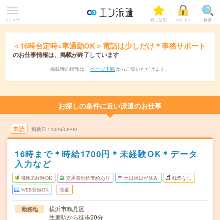
メニュー
気になる!
ログイン
検索
＜16時台定時×車通勤OK＞電話は少しだけ＊事務サポート
のお仕事情報は、掲載が終了しています
掲載時の情報は、
ページ下部
からご覧いただけます。
お探しの条件に近い派遣のお仕事
未読
掲載日
2026/08/09
16時まで＊時給1700円＊未経験OK＊データ
入力など
職種未経験OK
交通費別途支給あり
土日祝日が休み
残業なし
WEB登録OK
派遣
横浜市鶴見区
勤務地
生麦駅から徒歩20分