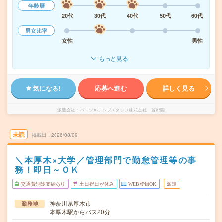
年齢層
20代
30代
40代
50代
60代
男女比率
女性
男性
もっと見る
気になる!
応募へ進む
詳しく見る
派遣会社
パーソルテンプスタッフ株式会社 首都圏
未読
掲載日
2026/08/09
＼本厚木×大学／管理部門で勤怠管理等の事
務！即日～ＯＫ
交通費別途支給あり
土日祝日が休み
WEB登録OK
派遣
神奈川県厚木市
勤務地
本厚木駅からバス20分