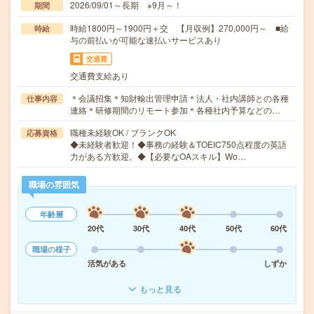
2026/09/01～長期 ※9月～！
期間
時給1800円～1900円＋交 【月収例】270,000円～ ■給
時給
与の前払いが可能な速払いサービスあり
交通費
交通費支給あり
＊会議招集＊知財輸出管理申請＊法人・社内講師との各種
仕事内容
連絡＊研修期間のリモート参加＊各種社内予算などの…
職種未経験OK / ブランクOK
応募資格
◆未経験者歓迎！◆事務の経験＆TOEIC750点程度の英語
力がある方歓迎。◆【必要なOAスキル】Wo…
職場の雰囲気
年齢層
20代
30代
40代
50代
60代
職場の様子
活気がある
しずか
もっと見る