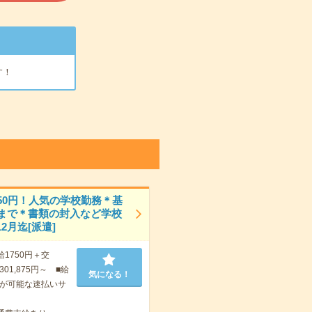
す！
750円！人気の学校勤務＊基
時まで＊書類の封入など学校
2月迄[派遣]
給1750円＋交
01,875円～ ■給
気になる！
が可能な速払いサ