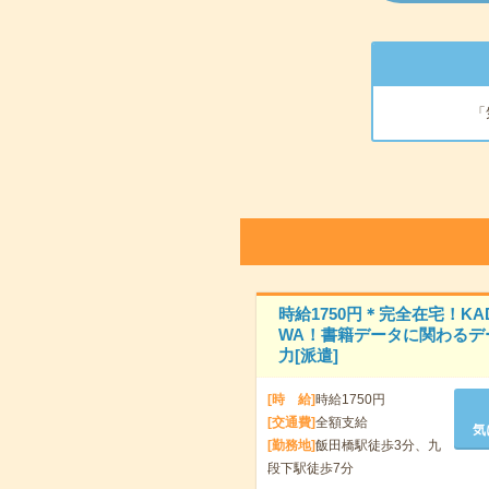
「
時給1750円＊完全在宅！KA
WA！書籍データに関わるデ
力[派遣]
[時 給]
時給1750円
[交通費]
全額支給
気
[勤務地]
飯田橋駅徒歩3分、九
段下駅徒歩7分