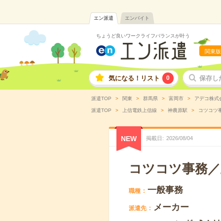
エン派遣
エンバイト
ちょうど良いワークライフバランスが叶う
関東版
気になる！リスト
0
保存し
派遣TOP
関東
群馬県
富岡市
アデコ株式
派遣TOP
上信電鉄上信線
神農原駅
コツコツ事
NEW
掲載日
2026
/
08
/
04
コツコツ事務／
一般事務
職種
メーカー
派遣先