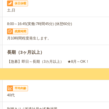
休日休暇
土,日
8:00～16:45(実働:7時間45分) (休憩60分)
残業時間
月10時間程度発生します。
長期（3ヶ月以上）
【急募】即日～長期（3カ月以上） ★8月～OK！
平均年齢
40代
制服あり / 派遣社員が多数就業