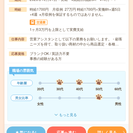
時給1700円 月収例 27万円 時給1700円×実働8h×週5日
時給
×4週 ※月収例を保証するものではありません。
交通費
1ヶ月3万円を上限として実費支給
営業アシスタンとして以下の業務をお願いします。・顧客
仕事内容
ニーズを得て、取り扱い商材の中から商品選定・各種…
ブランクOK / 英語力不要
応募資格
事務の経験がある方
職場の雰囲気
年齢層
20代
30代
40代
50代
60代
男女比率
女性
男性
もっと見る
気になる!
応募へ進む
詳しく見る