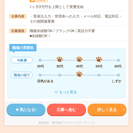
1ヶ月3万円を上限として実費支給
・受発注入力・管理表への入力・メール対応、電話対応・
仕事内容
その他関連業務
職種未経験OK / ブランクOK / 英語力不要
応募資格
■未経験OK！
職場の雰囲気
年齢層
20代
30代
40代
50代
60代
職場の様子
活気がある
しずか
もっと見る
気になる!
応募へ進む
詳しく見る
派遣会社
株式会社リクルートスタッフィング