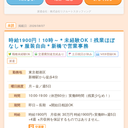
派遣会社
株式会社リクルートスタッフィング
未読
掲載日
2026/08/07
時給1900円！10時～＊未経験OK！残業ほぼ
なし▼服装自由＊新橋で営業事務
職種未経験OK
交通費別途支給あり
土日祝日が休み
WEB登録OK
派遣
東京都港区
勤務地
新橋駅から徒歩4分
月～金／週5日
曜日頻度
10:00-19:00（休憩60分）実働8時間（残業少なめ！）
時間
即日～長期 ※開始日相談OK
期間
時給1900円 月収例 30万円 時給1900円×実働8h×週5日
時給
×4週 ※月収例を保証するものではありません。
交通費