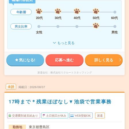
年齢層
20代
30代
40代
50代
60代
男女比率
女性
男性
もっと見る
気になる!
応募へ進む
詳しく見る
派遣会社
株式会社リクルートスタッフィング
未読
掲載日
2026/08/07
17時まで＊残業ほぼなし▼池袋で営業事務
交通費別途支給あり
土日祝日が休み
WEB登録OK
派遣
東京都豊島区
勤務地