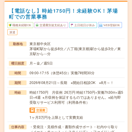
【電話なし】時給1750円！未経験OK！茅場
町での営業事務
職種未経験OK
交通費別途支給あり
土日祝日が休み
WEB登録OK
派遣
東京都中央区
勤務地
茅場町駅から徒歩8分／八丁堀(東京都)駅から徒歩3分／東
京駅から---分
月～金／週5日
曜日頻度
09:00-17:15（休憩45分）実働7時間30分
時間
2026年08月21日～長期 ※開始日相談OK ※8月～！
期間
時給1750円 月収例 26万円 時給1750円×実働7h30m×週5
時給
日×4週 ※月収例を保証するものではありません。※給与即
受取りサービス利用可（利用条件有）
交通費
1ヶ月3万円を上限として実費支給
・受発注・見積作成・書類作成サポート・社内やり取り
仕事内容
（メール・チャット・システムにて）・ファイリング、…