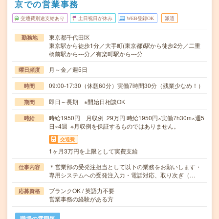
京での営業事務
交通費別途支給あり
土日祝日が休み
WEB登録OK
派遣
東京都千代田区
勤務地
東京駅から徒歩1分／大手町(東京都)駅から徒歩2分／二重
橋前駅から---分／有楽町駅から---分
月～金／週5日
曜日頻度
09:00-17:30（休憩60分）実働7時間30分（残業少なめ！）
時間
即日～長期 ※開始日相談OK
期間
時給1950円 月収例 29万円 時給1950円×実働7h30m×週5
時給
日×4週 ※月収例を保証するものではありません。
交通費
1ヶ月3万円を上限として実費支給
＊営業部の受発注担当として以下の業務をお願いします・
仕事内容
専用システムへの受発注入力・電話対応、取り次ぎ（…
ブランクOK / 英語力不要
応募資格
営業事務の経験がある方
職場の雰囲気