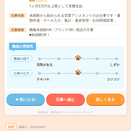
1ヶ月3万円を上限として実費支給
未経験から始められる営業アシスタントのお仕事です・書
仕事内容
類作成・データ入力、集計・進捗管理・社内関係部署…
職種未経験OK / ブランクOK / 英語力不要
応募資格
■未経験OK！
職場の雰囲気
職場の様子
活気がある
しずか
仕事の仕方
テキパキ
コツコツ
気になる!
応募へ進む
詳しく見る
派遣会社
株式会社リクルートスタッフィング
未読
掲載日
2026/08/07