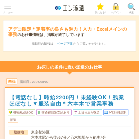
メニュー
気になる!
ログイン
検索
アデコ限定＊定着率の良さも魅力！入力・Excelメインの
事務
のお仕事情報は、掲載が終了しています
掲載時の情報は、
ページ下部
からご覧いただけます。
お探しの条件に近い派遣のお仕事
未読
掲載日
2026/08/07
【電話なし】時給2200円！未経験OK！残業
ほぼなし▼服装自由＊六本木で営業事務
職種未経験OK
交通費別途支給あり
土日祝日が休み
WEB登録OK
派遣
東京都港区
勤務地
六本木駅から徒歩7分／乃木坂駅から徒歩7分