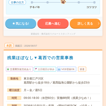
仕事の仕方
テキパキ
コツコツ
気になる!
応募へ進む
詳しく見る
派遣会社
株式会社リクルートスタッフィング
未読
掲載日
2026/08/07
残業ほぼなし▼葛西での営業事務
交通費別途支給あり
土日祝日が休み
WEB登録OK
派遣
東京都江戸川区
勤務地
葛西駅から徒歩18分／葛西臨海公園駅から徒歩23分
月～金／週5日
曜日頻度
09:00-18:00（休憩60分）実働8時間（残業少なめ！）
時間
2026年10月01日～長期 ※開始日相談OK ※10月～！
期間