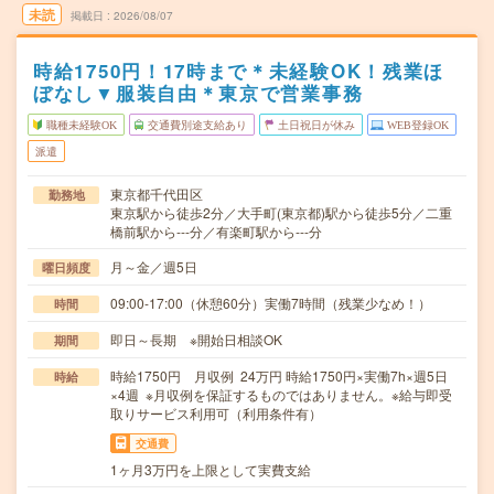
未読
掲載日
2026/08/07
時給1750円！17時まで＊未経験OK！残業ほ
ぼなし▼服装自由＊東京で営業事務
職種未経験OK
交通費別途支給あり
土日祝日が休み
WEB登録OK
派遣
東京都千代田区
勤務地
東京駅から徒歩2分／大手町(東京都)駅から徒歩5分／二重
橋前駅から---分／有楽町駅から---分
月～金／週5日
曜日頻度
09:00-17:00（休憩60分）実働7時間（残業少なめ！）
時間
即日～長期 ※開始日相談OK
期間
時給1750円 月収例 24万円 時給1750円×実働7h×週5日
時給
×4週 ※月収例を保証するものではありません。※給与即受
取りサービス利用可（利用条件有）
交通費
1ヶ月3万円を上限として実費支給