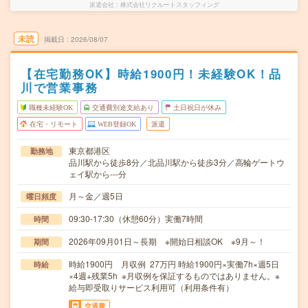
派遣会社
株式会社リクルートスタッフィング
未読
掲載日
2026/08/07
【在宅勤務OK】時給1900円！未経験OK！品
川で営業事務
職種未経験OK
交通費別途支給あり
土日祝日が休み
在宅・リモート
WEB登録OK
派遣
東京都港区
勤務地
品川駅から徒歩8分／北品川駅から徒歩3分／高輪ゲートウ
ェイ駅から---分
月～金／週5日
曜日頻度
09:30-17:30（休憩60分）実働7時間
時間
2026年09月01日～長期 ※開始日相談OK ※9月～！
期間
時給1900円 月収例 27万円 時給1900円×実働7h×週5日
時給
×4週+残業5h ※月収例を保証するものではありません。※
給与即受取りサービス利用可（利用条件有）
交通費