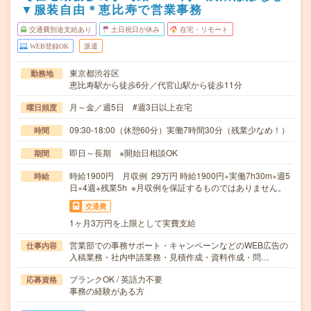
▼服装自由＊恵比寿で営業事務
交通費別途支給あり
土日祝日が休み
在宅・リモート
WEB登録OK
派遣
東京都渋谷区
勤務地
恵比寿駅から徒歩6分／代官山駅から徒歩11分
月～金／週5日 #週3日以上在宅
曜日頻度
09:30-18:00（休憩60分）実働7時間30分（残業少なめ！）
時間
即日～長期 ※開始日相談OK
期間
時給1900円 月収例 29万円 時給1900円×実働7h30m×週5
時給
日×4週+残業5h ※月収例を保証するものではありません。
交通費
1ヶ月3万円を上限として実費支給
営業部での事務サポート・キャンペーンなどのWEB広告の
仕事内容
入稿業務・社内申請業務・見積作成・資料作成・問…
ブランクOK / 英語力不要
応募資格
事務の経験がある方