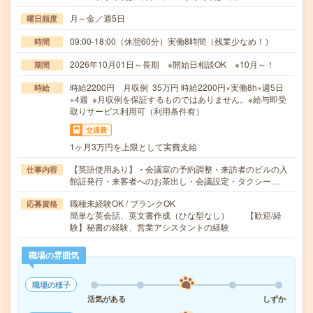
月～金／週5日
曜日頻度
09:00-18:00（休憩60分）実働8時間（残業少なめ！）
時間
2026年10月01日～長期 ※開始日相談OK ※10月～！
期間
時給2200円 月収例 35万円 時給2200円×実働8h×週5日
時給
×4週 ※月収例を保証するものではありません。※給与即受
取りサービス利用可（利用条件有）
交通費
1ヶ月3万円を上限として実費支給
【英語使用あり】・会議室の予約調整・来訪者のビルの入
仕事内容
館証発行・来客者へのお茶出し・会議設定・タクシー…
職種未経験OK / ブランクOK
応募資格
簡単な英会話、英文書作成（ひな型なし） 【歓迎/経
験】秘書の経験、営業アシスタントの経験
職場の雰囲気
職場の様子
活気がある
しずか