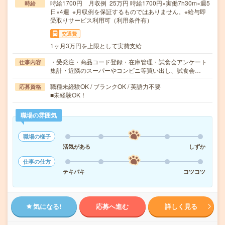
時給1700円 月収例 25万円 時給1700円×実働7h30m×週5
時給
日×4週 ※月収例を保証するものではありません。※給与即
受取りサービス利用可（利用条件有）
交通費
1ヶ月3万円を上限として実費支給
・受発注・商品コード登録・在庫管理・試食会アンケート
仕事内容
集計・近隣のスーパーやコンビニ等買い出し、試食会…
職種未経験OK / ブランクOK / 英語力不要
応募資格
■未経験OK！
職場の雰囲気
職場の様子
活気がある
しずか
仕事の仕方
テキパキ
コツコツ
気になる!
応募へ進む
詳しく見る