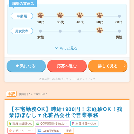
職場の雰囲気
年齢層
20代
30代
40代
50代
60代
男女比率
女性
男性
もっと見る
気になる!
応募へ進む
詳しく見る
派遣会社
株式会社リクルートスタッフィング
未読
掲載日
2026/08/07
【在宅勤務OK】時給1900円！未経験OK！残
業ほぼなし▼化粧品会社で営業事務
職種未経験OK
交通費別途支給あり
土日祝日が休み
在宅・リモート
WEB登録OK
派遣