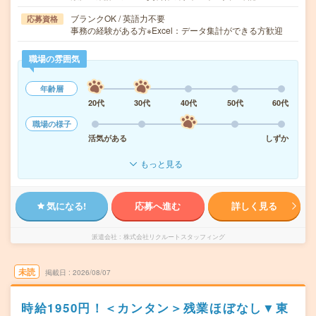
ブランクOK / 英語力不要
応募資格
事務の経験がある方※Excel：データ集計ができる方歓迎
職場の雰囲気
年齢層
20代
30代
40代
50代
60代
職場の様子
活気がある
しずか
もっと見る
気になる!
応募へ進む
詳しく見る
派遣会社
株式会社リクルートスタッフィング
未読
掲載日
2026/08/07
時給1950円！＜カンタン＞残業ほぼなし▼東