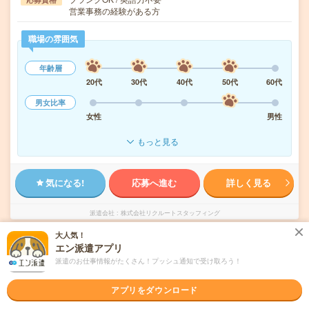
営業事務の経験がある方
職場の雰囲気
年齢層
20代
30代
40代
50代
60代
男女比率
女性
男性
もっと見る
気になる!
応募へ進む
詳しく見る
派遣会社
株式会社リクルートスタッフィング
大人気！
未読
エン派遣アプリ
掲載日
2026/08/07
派遣のお仕事情報がたくさん！プッシュ通知で受け取ろう！
【在宅勤務OK】時給2000円！残業ほぼなし
アプリをダウンロード
▼麻布十番での営業事務