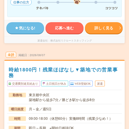
仕事の仕方
テキパキ
コツコツ
気になる!
応募へ進む
詳しく見る
派遣会社
株式会社リクルートスタッフィング
未読
掲載日
2026/08/07
時給1800円！残業ほぼなし▼築地での営業事
務
交通費別途支給あり
土日祝日が休み
WEB登録OK
派遣
東京都中央区
勤務地
築地駅から徒歩7分／勝どき駅から徒歩8分
月～金／週5日
曜日頻度
09:00-18:00（休憩60分）実働8時間（残業少なめ！）
時間
即日～長期 ※開始日相談OK
期間