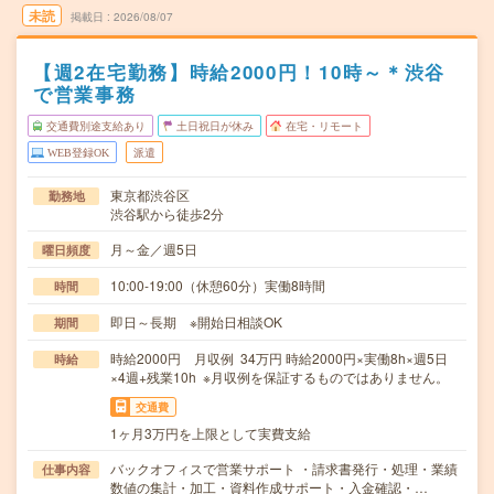
未読
掲載日
2026/08/07
【週2在宅勤務】時給2000円！10時～＊渋谷
で営業事務
交通費別途支給あり
土日祝日が休み
在宅・リモート
WEB登録OK
派遣
東京都渋谷区
勤務地
渋谷駅から徒歩2分
月～金／週5日
曜日頻度
10:00-19:00（休憩60分）実働8時間
時間
即日～長期 ※開始日相談OK
期間
時給2000円 月収例 34万円 時給2000円×実働8h×週5日
時給
×4週+残業10h ※月収例を保証するものではありません。
交通費
1ヶ月3万円を上限として実費支給
バックオフィスで営業サポート ・請求書発行・処理・業績
仕事内容
数値の集計・加工・資料作成サポート・入金確認・…