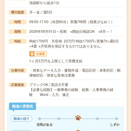
池袋駅から徒歩1分
月～金／週5日
曜日頻度
09:00-17:00（休憩60分）実働7時間（残業少なめ！）
時間
2026年09月01日～長期 ※開始日相談OK ※9月～！
期間
時給1700円 月収例 23万円 時給1700円×実働7h×週5日
時給
×4週 ※月収例を保証するものではありません。
交通費
1ヶ月3万円を上限として実費支給
・簡単なデータ入力・書類作成・電話応対・来客対応・郵
仕事内容
便物対応・簡単な受発注業務
ブランクOK / 英語力不要
応募資格
【必要な経験】一般事務の経験、総務・人事事務の経
験 Word：入力、修正
職場の雰囲気
職場の様子
活気がある
しずか