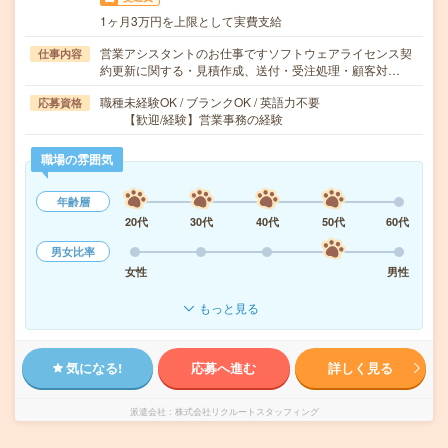
1ヶ月3万円を上限として実費支給
営業アシスタントのお仕事ですソフトウェアライセンス契
仕事内容
約更新に関する・見積作成、送付・受注処理・顧客対…
職種未経験OK / ブランクOK / 英語力不要
応募資格
【歓迎/経験】営業事務の経験
職場の雰囲気
年齢層
20代
30代
40代
50代
60代
男女比率
女性
男性
もっと見る
気になる!
応募へ進む
詳しく見る
派遣会社
株式会社リクルートスタッフィング