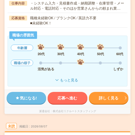
・システム入力・見積書作成・納期調整・在庫管理・メー
仕事内容
ル対応・電話対応・そのほか営業さんからの頼まれ業…
職種未経験OK / ブランクOK / 英語力不要
応募資格
■未経験OK！
職場の雰囲気
年齢層
20代
30代
40代
50代
60代
職場の様子
活気がある
しずか
もっと見る
気になる!
応募へ進む
詳しく見る
派遣会社
株式会社リクルートスタッフィング
未読
掲載日
2026/08/07