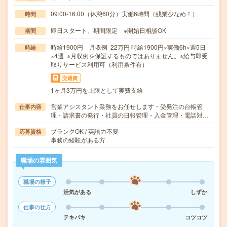
09:00-16:00（休憩60分）実働6時間（残業少なめ！）
時間
即日スタート、期間限定 ※開始日相談OK
期間
時給1900円 月収例 22万円 時給1900円×実働6h×週5日
時給
×4週 ※月収例を保証するものではありません。※給与即受
取りサービス利用可（利用条件有）
交通費
1ヶ月3万円を上限として実費支給
営業アシスタント業務をお任せします・受発注の台帳管
仕事内容
理・請求書の発行・社員の日報管理・入金管理・電話対…
ブランクOK / 英語力不要
応募資格
事務の経験がある方
職場の雰囲気
職場の様子
活気がある
しずか
仕事の仕方
テキパキ
コツコツ