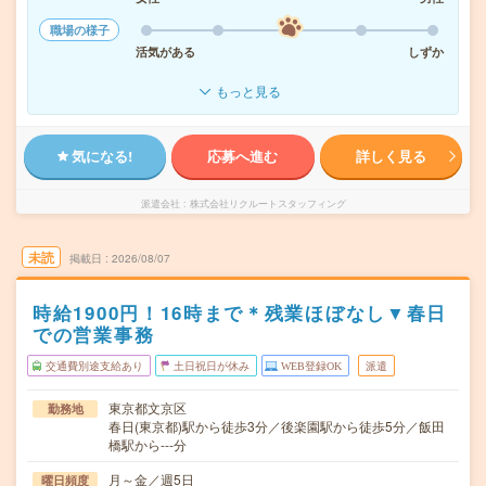
職場の様子
活気がある
しずか
もっと見る
気になる!
応募へ進む
詳しく見る
派遣会社
株式会社リクルートスタッフィング
未読
掲載日
2026/08/07
時給1900円！16時まで＊残業ほぼなし▼春日
での営業事務
交通費別途支給あり
土日祝日が休み
WEB登録OK
派遣
東京都文京区
勤務地
春日(東京都)駅から徒歩3分／後楽園駅から徒歩5分／飯田
橋駅から---分
月～金／週5日
曜日頻度