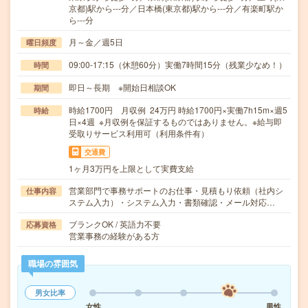
京都)駅から---分／日本橋(東京都)駅から---分／有楽町駅か
ら---分
月～金／週5日
曜日頻度
09:00-17:15（休憩60分）実働7時間15分（残業少なめ！）
時間
即日～長期 ※開始日相談OK
期間
時給1700円 月収例 24万円 時給1700円×実働7h15m×週5
時給
日×4週 ※月収例を保証するものではありません。※給与即
受取りサービス利用可（利用条件有）
交通費
1ヶ月3万円を上限として実費支給
営業部門で事務サポートのお仕事・見積もり依頼（社内シ
仕事内容
ステム入力）・システム入力・書類確認・メール対応…
ブランクOK / 英語力不要
応募資格
営業事務の経験がある方
職場の雰囲気
男女比率
女性
男性