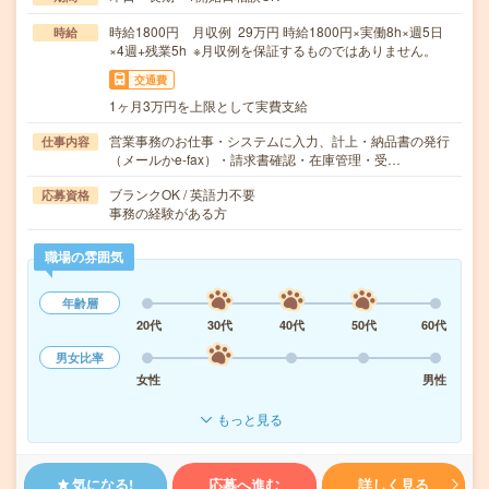
時給1800円 月収例 29万円 時給1800円×実働8h×週5日
時給
×4週+残業5h ※月収例を保証するものではありません。
交通費
1ヶ月3万円を上限として実費支給
営業事務のお仕事・システムに入力、計上・納品書の発行
仕事内容
（メールかe-fax）・請求書確認・在庫管理・受…
ブランクOK / 英語力不要
応募資格
事務の経験がある方
職場の雰囲気
年齢層
20代
30代
40代
50代
60代
男女比率
女性
男性
もっと見る
気になる!
応募へ進む
詳しく見る