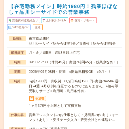
【在宅勤務メイン】時給1980円！残業ほぼな
し▼品川シーサイドでの営業事務
交通費別途支給あり
土日祝日が休み
在宅・リモート
WEB登録OK
派遣
東京都品川区
勤務地
品川シーサイド駅から徒歩1分／青物横丁駅から徒歩8分
月～金／週5日 #週3日以上在宅
曜日頻度
09:00-17:30（休憩45分）実働7時間45分（残業少なめ！）
時間
2026年09月08日～長期 ※開始日相談OK ※9月～！
期間
時給1980円 月収例 30万円 時給1980円×実働7h45m×週5
時給
日×4週 ※月収例を保証するものではありません。※給与即
受取りサービス利用可（利用条件有）
交通費
1ヶ月3万円を上限として実費支給
営業アシスタントのお仕事として・見積書の作成（フォー
仕事内容
マットあり）・受注データ入力・販売会社との連絡や…
ブランクOK / 英語力不要
応募資格