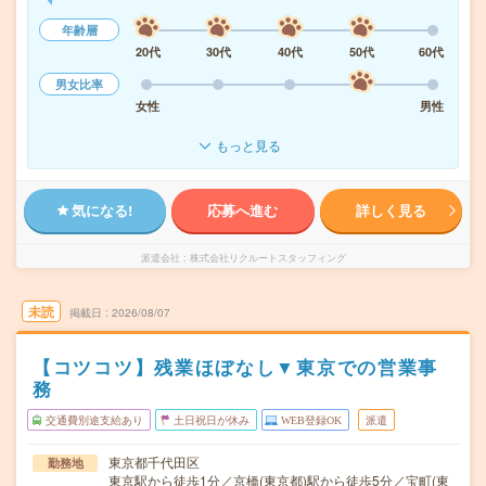
年齢層
20代
30代
40代
50代
60代
男女比率
女性
男性
もっと見る
気になる!
応募へ進む
詳しく見る
派遣会社
株式会社リクルートスタッフィング
未読
掲載日
2026/08/07
【コツコツ】残業ほぼなし▼東京での営業事
務
交通費別途支給あり
土日祝日が休み
WEB登録OK
派遣
東京都千代田区
勤務地
東京駅から徒歩1分／京橋(東京都)駅から徒歩5分／宝町(東