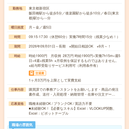
東京都新宿区
勤務地
飯田橋駅から徒歩5分／後楽園駅から徒歩10分／春日(東京
都)駅から---分
月～金／週5日
曜日頻度
09:15-17:30（休憩60分）実働7時間15分（残業少なめ！）
時間
2026年09月01日～長期 ※開始日相談OK ※9月～！
期間
時給1900円 月収例 28万円 時給1900円×実働7h15m×週5
時給
日×4週+残業5h ※月収例を保証するものではありません。
※給与即受取りサービス利用可（利用条件有）
交通費
1ヶ月3万円を上限として実費支給
購買課での事務アシスタントをお願いします・商品の発注
仕事内容
書作成、送付・入荷処理・納期管理・在庫や注文デー…
職種未経験OK / ブランクOK / 英語力不要
応募資格
■未経験OK！【必要なスキル】Excel：VLOOKUP関数、
Excel：ピボットテーブル
職場の雰囲気