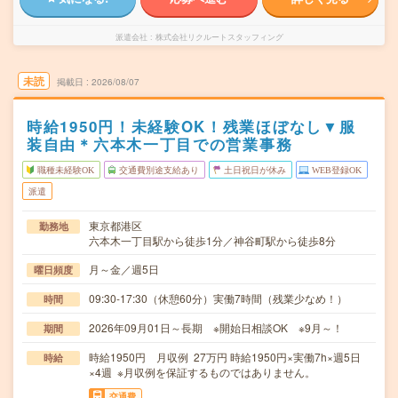
派遣会社
株式会社リクルートスタッフィング
未読
掲載日
2026/08/07
時給1950円！未経験OK！残業ほぼなし▼服
装自由＊六本木一丁目での営業事務
職種未経験OK
交通費別途支給あり
土日祝日が休み
WEB登録OK
派遣
東京都港区
勤務地
六本木一丁目駅から徒歩1分／神谷町駅から徒歩8分
月～金／週5日
曜日頻度
09:30-17:30（休憩60分）実働7時間（残業少なめ！）
時間
2026年09月01日～長期 ※開始日相談OK ※9月～！
期間
時給1950円 月収例 27万円 時給1950円×実働7h×週5日
時給
×4週 ※月収例を保証するものではありません。
交通費