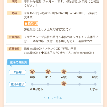
即日から長期（6ヶ月～）です。※開始日はお気軽にご相談
期間
ください！
時給1550円 ※時給1550円×8h×20日＝248000円＋残業代・
時給
交通費
交通費
弊社規定により月上限3万円支給です。
＜大手グループ会社の受付＆事務のオシゴト！＞具体的に
仕事内容
は…・来客対応（受付・お茶出しなど）・会議室の手…
職種未経験OK / ブランクOK / 英語力不要
応募資格
※未経験OK！◆基本的なPC操作／入力が出来ればOK！
職場の雰囲気
年齢層
20代
30代
40代
50代
60代
職場の様子
活気がある
しずか
もっと見る