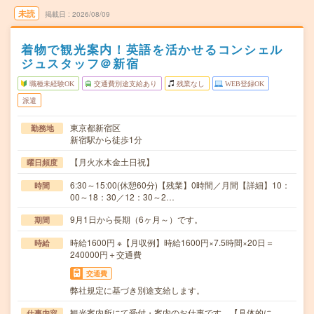
未読
掲載日
2026/08/09
着物で観光案内！英語を活かせるコンシェル
ジュスタッフ＠新宿
職種未経験OK
交通費別途支給あり
残業なし
WEB登録OK
派遣
東京都新宿区
勤務地
新宿駅から徒歩1分
【月火水木金土日祝】
曜日頻度
6:30～15:00(休憩60分)【残業】0時間／月間【詳細】10：
時間
00～18：30／12：30～2…
9月1日から長期（6ヶ月～）です。
期間
時給1600円 ※【月収例】時給1600円×7.5時間×20日＝
時給
240000円＋交通費
交通費
弊社規定に基づき別途支給します。
観光案内所にて受付・案内のお仕事です。【具体的に
仕事内容