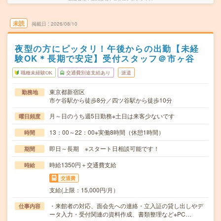
未読
掲載日
2026/08/10
夜型の方にピッタリ！午後からの出勤【未経
験OK＊長期で安定】受付スタッフ＠市ヶ谷
職種未経験OK
交通費別途支給あり
派遣
東京都新宿区
勤務地
市ケ谷駅から徒歩8分／四ツ谷駅から徒歩10分
月～日のうち週5日勤務※土日は来客少ないです
曜日頻度
13：00～22：00※実働8時間（休憩1時間）
時間
即日～長期 ※スタート日相談可能です！
期間
時給1350円＋交通費支給
時給
交通費
支給(上限：15,000円/月）
・来館者の対応、面会先への連絡・立入証の貸し出しやデ
仕事内容
ータ入力・受付関連の資料作成、書類整理など※PC…