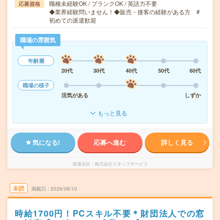
職種未経験OK / ブランクOK / 英語力不要
応募資格
◆業界経験問いません！◆販売・接客の経験がある方 #
初めての派遣歓迎
職場の雰囲気
年齢層
20代
30代
40代
50代
60代
職場の様子
活気がある
しずか
もっと見る
気になる!
応募へ進む
詳しく見る
派遣会社
株式会社スタッフサービス
未読
掲載日
2026/08/10
時給1700円！PCスキル不要＊財団法人での窓