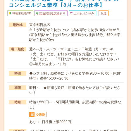
コンシェルジュ業務【8月～のお仕事】
職種未経験OK
交通費別途支給あり
土日祝日が休み
派遣
東京都目黒区
勤務地
自由が丘駅から徒歩1分／九品仏駅から徒歩10分／緑が丘
(東京都)駅から徒歩15分／奥沢駅から徒歩15分／都立大学
駅から徒歩20分
週2～/月・火・水・木・金・土・日毎週（月・木）や
曜日頻度
（火・土）など、お好きな曜日をお選びいただけます！
「土日だけ」・「平日だけ」もお気軽にご相談ください！
◎※毎月の自由シフト制
◆シフト制：勤務番により異なる早番 9:30～16:00（休憩1
時間
時間）遅番15:00～20:30
即日～ ★長期も歓迎！長期で働きたい方はご相談くださ
期間
い！
時給1,550円～（5日間試用期間。試用期間中の給与変動な
時給
し）
交通費
あり（1日往復上限2000円）
／新築マンションでのコンシェルジュ業務＊＼▼具体的