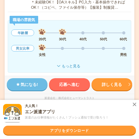
＊未経験OK！【OAスキル】PC入力・基本操作できれば
OK！（コピペ、ファイル保存等）【服装】制服貸…
職場の雰囲気
年齢層
20代
30代
40代
50代
60代
男女比率
女性
男性
もっと見る
気になる!
応募へ進む
詳しく見る
派遣会社
株式会社ヒューマントラスト
大人気！
エン派遣アプリ
未読
掲載日
2026/08/09
派遣のお仕事情報がたくさん！プッシュ通知で受け取ろう！
【高時給！即日～長期】未経験OK！週3日～
アプリをダウンロード
OK＊行政施設の夜間総合受付