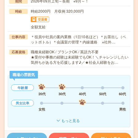
2026年09月上旬～長期 ※9月～！
期間
時給2000円 月収例 320,000円
時給
交通費
全額支給
＊役員や社員の案内業務（1日10名ほど）＊お茶出し（ペ
仕事内容
ットボトル）＊会議室の管理＊内線連絡 ※社外…
職種未経験OK / ブランクOK / 英語力不要
応募資格
★受付や事務の経験は未経験でもOK！＼チャレンジしたい
気持ちがある方を応援します♪／★社会人経験をお…
職場の雰囲気
年齢層
20代
30代
40代
50代
60代
男女比率
女性
男性
もっと見る