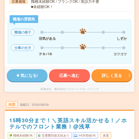
職種未経験OK / ブランクOK / 英語力不要
応募資格
■未経験OK！
職場の雰囲気
職場の様子
活気がある
しずか
仕事の仕方
テキパキ
コツコツ
気になる!
応募へ進む
詳しく見る
派遣会社
株式会社リクルートスタッフィング
未読
掲載日
2026/08/09
15時30分まで！＼英語スキル活かせる！／ホ
テルでのフロント業務！@浅草
職種未経験OK
交通費別途支給あり
WEB登録OK
派遣