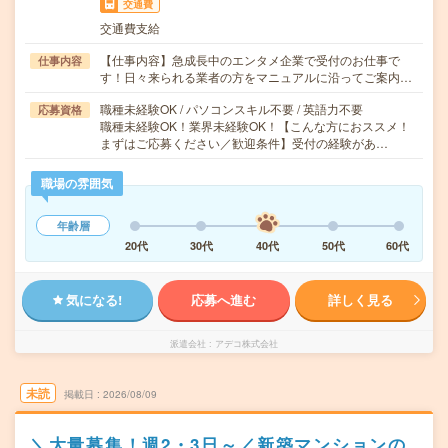
交通費
交通費支給
【仕事内容】急成長中のエンタメ企業で受付のお仕事で
仕事内容
す！日々来られる業者の方をマニュアルに沿ってご案内…
職種未経験OK / パソコンスキル不要 / 英語力不要
応募資格
職種未経験OK！業界未経験OK！【こんな方におススメ！
まずはご応募ください／歓迎条件】受付の経験があ…
職場の雰囲気
年齢層
20代
30代
40代
50代
60代
気になる!
応募へ進む
詳しく見る
派遣会社
アデコ株式会社
未読
掲載日
2026/08/09
＼大量募集！週2・3日～／新築マンションの