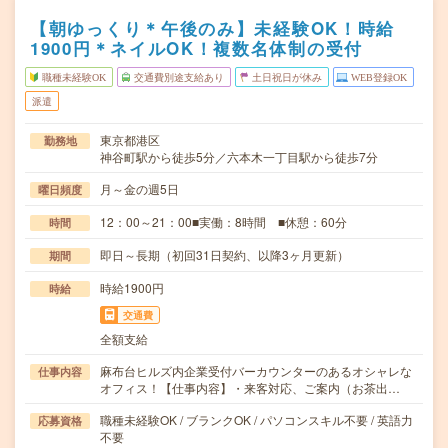
【朝ゆっくり＊午後のみ】未経験OK！時給
1900円＊ネイルOK！複数名体制の受付
職種未経験OK
交通費別途支給あり
土日祝日が休み
WEB登録OK
派遣
東京都港区
勤務地
神谷町駅から徒歩5分／六本木一丁目駅から徒歩7分
月～金の週5日
曜日頻度
12：00～21：00■実働：8時間 ■休憩：60分
時間
即日～長期（初回31日契約、以降3ヶ月更新）
期間
時給1900円
時給
交通費
全額支給
麻布台ヒルズ内企業受付バーカウンターのあるオシャレな
仕事内容
オフィス！【仕事内容】・来客対応、ご案内（お茶出…
職種未経験OK / ブランクOK / パソコンスキル不要 / 英語力
応募資格
不要