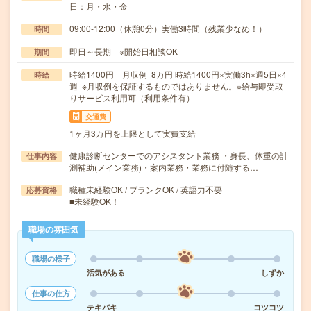
日：月・水・金
09:00-12:00（休憩0分）実働3時間（残業少なめ！）
時間
即日～長期 ※開始日相談OK
期間
時給1400円 月収例 8万円 時給1400円×実働3h×週5日×4
時給
週 ※月収例を保証するものではありません。※給与即受取
りサービス利用可（利用条件有）
交通費
1ヶ月3万円を上限として実費支給
健康診断センターでのアシスタント業務 ・身長、体重の計
仕事内容
測補助(メイン業務)・案内業務・業務に付随する…
職種未経験OK / ブランクOK / 英語力不要
応募資格
■未経験OK！
職場の雰囲気
職場の様子
活気がある
しずか
仕事の仕方
テキパキ
コツコツ