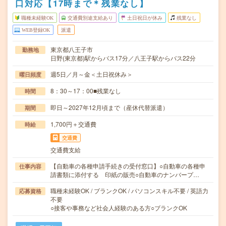
口対応【17時まで＊残業なし】
職種未経験OK
交通費別途支給あり
土日祝日が休み
残業なし
WEB登録OK
派遣
東京都八王子市
勤務地
日野(東京都)駅からバス17分／八王子駅からバス22分
週5日／月～金＜土日祝休み＞
曜日頻度
8：30～17：00■残業なし
時間
即日～2027年12月頃まで（産休代替派遣）
期間
1,700円＋交通費
時給
交通費
交通費支給
【自動車の各種申請手続きの受付窓口】○自動車の各種申
仕事内容
請書類に添付する 印紙の販売○自動車のナンバープ…
職種未経験OK / ブランクOK / パソコンスキル不要 / 英語力
応募資格
不要
○接客や事務など社会人経験のある方○ブランクOK