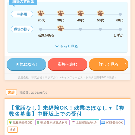
職場の雰囲気
年齢層
20代
30代
40代
50代
60代
職場の様子
活気がある
しずか
もっと見る
気になる!
応募へ進む
詳しく見る
派遣会社
株式会社トヨタアカウンティングサービス（トヨタ自動車100％出資）
未読
掲載日
2026/08/09
【電話なし】未経験OK！残業ほぼなし▼【複
数名募集】中野坂上での受付
職種未経験OK
交通費別途支給あり
土日祝日が休み
WEB登録OK
派遣