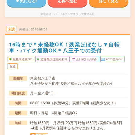
気になる!
応募へ進む
詳しく見る
派遣会社
パーソルテンプスタッフ株式会社
未読
掲載日
2026/08/09
16時まで＊未経験OK！残業ほぼなし▼自転
車・バイク通勤OK＊八王子での受付
職種未経験OK
交通費別途支給あり
土日祝日が休み
WEB登録OK
派遣
東京都八王子市
勤務地
八王子駅から徒歩10分／京王八王子駅から徒歩7分
月～金／週5日
曜日頻度
08:00-16:00（休憩60分）実働7時間（残業少なめ！）
時間
即日～長期 ※開始日相談OK
期間
時給1650円 月収例 23万円 時給1650円×実働7h×週5日
時給
×4週 ※月収例を保証するものではありません。