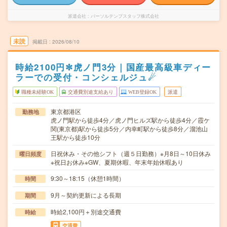
派遣会社
パーソルテンプスタッフ株式会社
未読
掲載日
2026/08/10
時給2100円✼虎ノ門3分｜国産最高級車ディー
ラーでの受付・コンシェルジュ☄
職種未経験OK
交通費別途支給あり
WEB登録OK
派遣
東京都港区
勤務地
虎ノ門駅から徒歩4分／虎ノ門ヒルズ駅から徒歩4分／霞ケ
関(東京都)駅から徒歩5分／内幸町駅から徒歩8分／溜池山
王駅から徒歩10分
日祝休み・その他シフト（週５日勤務）※月8日～10日休み
曜日頻度
※祝日お休み※GW、夏期休暇、年末年始休暇あり
9:30～18:15（休憩1時間）
時間
9月～契約更新による長期
期間
時給2,100円＋別途交通費
時給
交通費