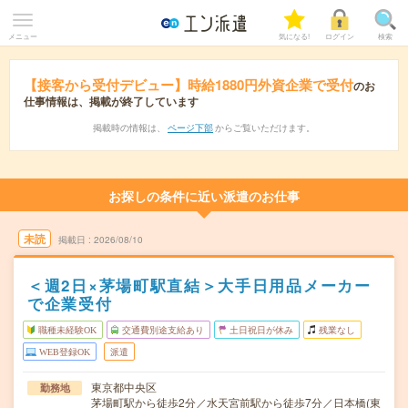
メニュー
気になる!
ログイン
検索
【接客から受付デビュー】時給1880円外資企業で受付
のお
仕事情報は、掲載が終了しています
掲載時の情報は、
ページ下部
からご覧いただけます。
お探しの条件に近い派遣のお仕事
未読
掲載日
2026/08/10
＜週2日×茅場町駅直結＞大手日用品メーカー
で企業受付
職種未経験OK
交通費別途支給あり
土日祝日が休み
残業なし
WEB登録OK
派遣
東京都中央区
勤務地
茅場町駅から徒歩2分／水天宮前駅から徒歩7分／日本橋(東