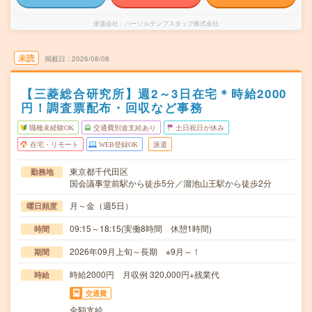
派遣会社
パーソルテンプスタッフ株式会社
未読
掲載日
2026/08/08
【三菱総合研究所】週2～3日在宅＊時給2000
円！調査票配布・回収など事務
職種未経験OK
交通費別途支給あり
土日祝日が休み
在宅・リモート
WEB登録OK
派遣
東京都千代田区
勤務地
国会議事堂前駅から徒歩5分／溜池山王駅から徒歩2分
月～金（週5日）
曜日頻度
09:15～18:15(実働8時間 休憩1時間)
時間
2026年09月上旬～長期 ※9月～！
期間
時給2000円 月収例 320,000円+残業代
時給
交通費
全額支給