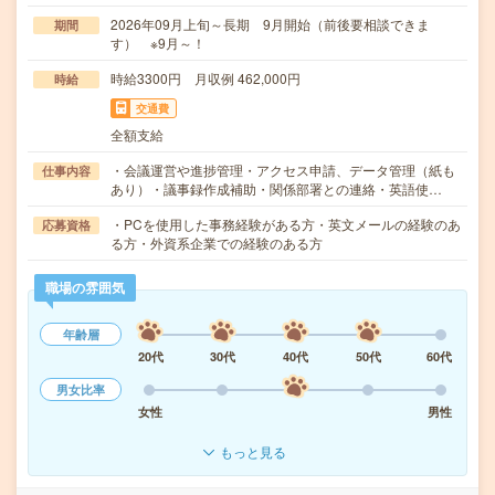
2026年09月上旬～長期 9月開始（前後要相談できま
期間
す） ※9月～！
時給3300円 月収例 462,000円
時給
交通費
全額支給
・会議運営や進捗管理・アクセス申請、データ管理（紙も
仕事内容
あり）・議事録作成補助・関係部署との連絡・英語使…
・PCを使用した事務経験がある方・英文メールの経験のあ
応募資格
る方・外資系企業での経験のある方
職場の雰囲気
年齢層
20代
30代
40代
50代
60代
男女比率
女性
男性
もっと見る