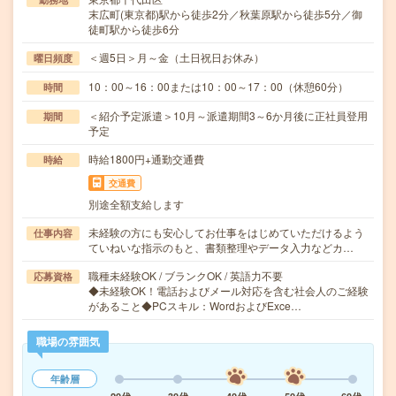
末広町(東京都)駅から徒歩2分／秋葉原駅から徒歩5分／御
徒町駅から徒歩6分
＜週5日＞月～金（土日祝日お休み）
曜日頻度
10：00～16：00または10：00～17：00（休憩60分）
時間
＜紹介予定派遣＞10月～派遣期間3～6か月後に正社員登用
期間
予定
時給1800円+通勤交通費
時給
交通費
別途全額支給します
未経験の方にも安心してお仕事をはじめていただけるよう
仕事内容
ていねいな指示のもと、書類整理やデータ入力などカ…
職種未経験OK / ブランクOK / 英語力不要
応募資格
◆未経験OK！電話およびメール対応を含む社会人のご経験
があること◆PCスキル：WordおよびExce…
職場の雰囲気
年齢層