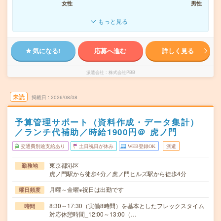
女性
男性
もっと見る
気になる!
応募へ進む
詳しく見る
派遣会社
株式会社PBB
未読
掲載日
2026/08/08
予算管理サポート（資料作成・データ集計）
／ランチ代補助／時給1900円＠ 虎ノ門
交通費別途支給あり
土日祝日が休み
WEB登録OK
派遣
東京都港区
勤務地
虎ノ門駅から徒歩4分／虎ノ門ヒルズ駅から徒歩4分
月曜～金曜※祝日は出勤です
曜日頻度
8:30～17:30（実働8時間）を基本としたフレックスタイム
時間
対応休憩時間_12:00～13:00（…