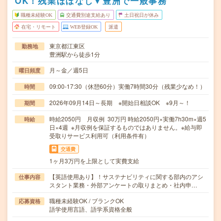
OK！残業ほぼなし▼豊洲で一般事務
職種未経験OK
交通費別途支給あり
土日祝日が休み
在宅・リモート
WEB登録OK
派遣
東京都江東区
勤務地
豊洲駅から徒歩1分
月～金／週5日
曜日頻度
09:00-17:30（休憩60分）実働7時間30分（残業少なめ！）
時間
2026年09月14日～長期 ※開始日相談OK ※9月～！
期間
時給2050円 月収例 30万円 時給2050円×実働7h30m×週5
時給
日×4週 ※月収例を保証するものではありません。※給与即
受取りサービス利用可（利用条件有）
交通費
1ヶ月3万円を上限として実費支給
【英語使用あり】！サステナビリティに関する部内のアシ
仕事内容
スタント業務・外部アンケートの取りまとめ・社内申…
職種未経験OK / ブランクOK
応募資格
語学使用言語、語学系資格全般