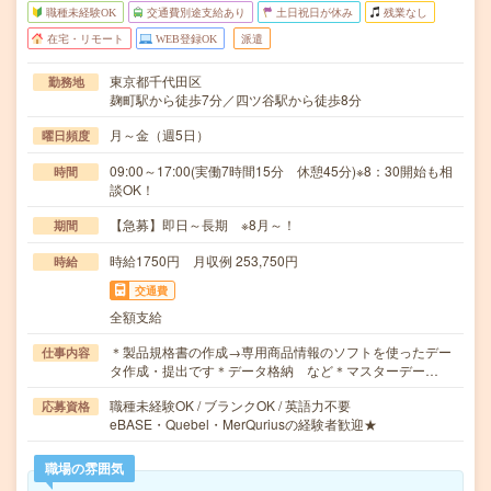
職種未経験OK
交通費別途支給あり
土日祝日が休み
残業なし
在宅・リモート
WEB登録OK
派遣
東京都千代田区
勤務地
麹町駅から徒歩7分／四ツ谷駅から徒歩8分
月～金（週5日）
曜日頻度
09:00～17:00(実働7時間15分 休憩45分)※8：30開始も相
時間
談OK！
【急募】即日～長期 ※8月～！
期間
時給1750円 月収例 253,750円
時給
交通費
全額支給
＊製品規格書の作成→専用商品情報のソフトを使ったデー
仕事内容
タ作成・提出です＊データ格納 など＊マスターデー…
職種未経験OK / ブランクOK / 英語力不要
応募資格
eBASE・Quebel・MerQuriusの経験者歓迎★
職場の雰囲気