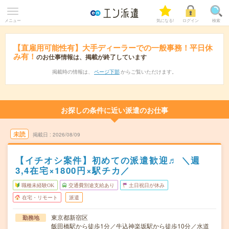
メニュー
気になる!
ログイン
検索
【直雇用可能性有】大手ディーラーでの一般事務！平日休
み有！
のお仕事情報は、掲載が終了しています
掲載時の情報は、
ページ下部
からご覧いただけます。
お探しの条件に近い派遣のお仕事
未読
掲載日
2026/08/09
【イチオシ案件】初めての派遣歓迎♬ ＼週
3,4在宅×1800円×駅チカ／
職種未経験OK
交通費別途支給あり
土日祝日が休み
在宅・リモート
派遣
東京都新宿区
勤務地
飯田橋駅から徒歩1分／牛込神楽坂駅から徒歩10分／水道