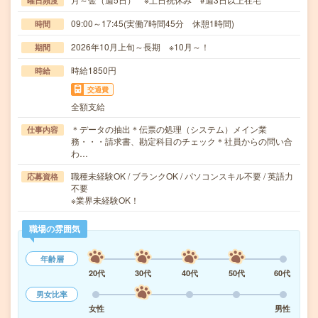
曜日頻度
09:00～17:45(実働7時間45分 休憩1時間)
時間
2026年10月上旬～長期 ※10月～！
期間
時給1850円
時給
交通費
全額支給
＊データの抽出＊伝票の処理（システム）メイン業
仕事内容
務・・・請求書、勘定科目のチェック＊社員からの問い合
わ…
職種未経験OK / ブランクOK / パソコンスキル不要 / 英語力
応募資格
不要
※業界未経験OK！
職場の雰囲気
年齢層
20代
30代
40代
50代
60代
男女比率
女性
男性