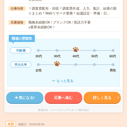
＊調査票配布・回収＊調査票作成、入力、集計、結果の取
仕事内容
りまとめ＊Webリサーチ業務＊会議設定・準備・日…
職種未経験OK / ブランクOK / 英語力不要
応募資格
※業界未経験OK！
職場の雰囲気
年齢層
20代
30代
40代
50代
60代
男女比率
女性
男性
もっと見る
気になる!
応募へ進む
詳しく見る
派遣会社
パーソルテンプスタッフ株式会社
未読
掲載日
2026/08/08