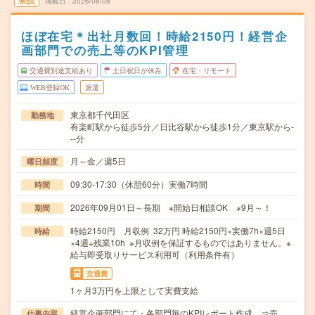
未読
掲載日
2026/08/08
ほぼ在宅＊出社月数回！時給2150円！経営企
画部門での売上等のKPI管理
交通費別途支給あり
土日祝日が休み
在宅・リモート
WEB登録OK
派遣
東京都千代田区
勤務地
有楽町駅から徒歩5分／日比谷駅から徒歩1分／東京駅から-
--分
月～金／週5日
曜日頻度
09:30-17:30（休憩60分）実働7時間
時間
2026年09月01日～長期 ※開始日相談OK ※9月～！
期間
時給2150円 月収例 32万円 時給2150円×実働7h×週5日
時給
×4週+残業10h ※月収例を保証するものではありません。※
給与即受取りサービス利用可（利用条件有）
交通費
1ヶ月3万円を上限として実費支給
経営企画部門にて・各部門毎のKPIレポート作成 ⇒売
仕事内容