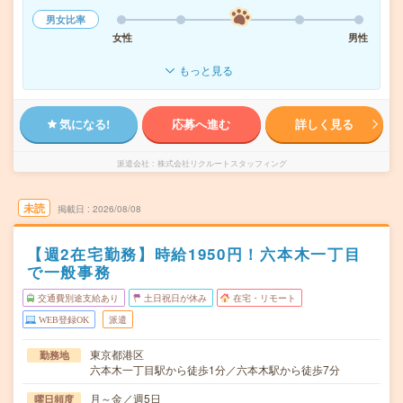
男女比率
女性
男性
もっと見る
気になる!
応募へ進む
詳しく見る
派遣会社
株式会社リクルートスタッフィング
未読
掲載日
2026/08/08
【週2在宅勤務】時給1950円！六本木一丁目
で一般事務
交通費別途支給あり
土日祝日が休み
在宅・リモート
WEB登録OK
派遣
東京都港区
勤務地
六本木一丁目駅から徒歩1分／六本木駅から徒歩7分
月～金／週5日
曜日頻度