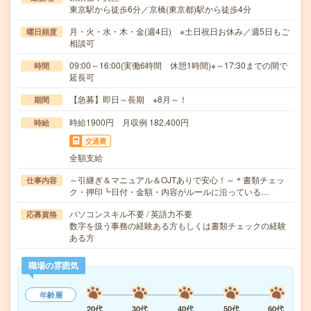
東京駅から徒歩6分／京橋(東京都)駅から徒歩4分
月・火・水・木・金(週4日) ※土日祝日お休み／週5日もご
曜日頻度
相談可
09:00～16:00(実働6時間 休憩1時間)※～17:30までの間で
時間
延長可
【急募】即日～長期 ※8月～！
期間
時給1900円 月収例 182,400円
時給
交通費
全額支給
～引継ぎ＆マニュアル＆OJTありで安心！～＊書類チェッ
仕事内容
ク・押印┗日付・金額・内容がルールに沿っている…
パソコンスキル不要 / 英語力不要
応募資格
数字を扱う事務の経験ある方もしくは書類チェックの経験
ある方
職場の雰囲気
年齢層
20代
30代
40代
50代
60代