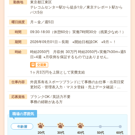
東京都江東区
勤務地
テレコムセンター駅から徒歩1分／東京テレポート駅から
バス5分
月～金／週5日
曜日頻度
09:30-18:00（休憩60分）実働7時間30分（残業少なめ！）
時間
2026年09月01日～長期 ※開始日相談OK ※9月～！
期間
時給2050円 月収例 30万円 時給2050円×実働7h30m×週5
時給
日×4週 ※月収例を保証するものではありません。
交通費
1ヶ月3万円を上限として実費支給
外資系有名スポーツブランドにて事務のお仕事・出荷日変
仕事内容
更対応・管理表入力・マスタ登録・売上データ確認・…
ブランクOK / 英語力不要
応募資格
事務の経験がある方
職場の雰囲気
年齢層
20代
30代
40代
50代
60代