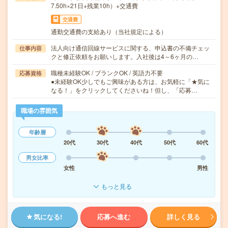
7.50h×21日+残業10h）+交通費
交通費
通勤交通費の支給あり（当社規定による）
法人向け通信回線サービスに関する、申込書の不備チェッ
仕事内容
クと修正依頼をお願いします。入社後は4～6ヶ月の…
職種未経験OK / ブランクOK / 英語力不要
応募資格
●未経験OK少しでもご興味がある方は、お気軽に「★気に
なる！」をクリックしてくださいね！但し、「応募…
職場の雰囲気
年齢層
20代
30代
40代
50代
60代
男女比率
女性
男性
もっと見る
気になる!
応募へ進む
詳しく見る