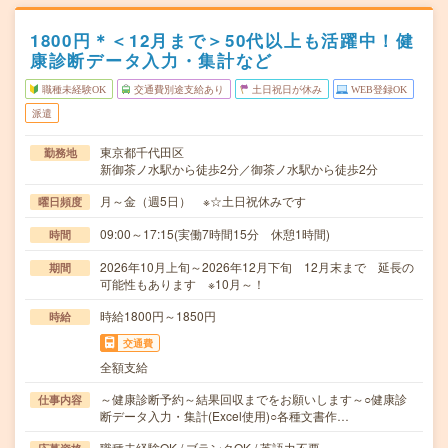
1800円＊＜12月まで＞50代以上も活躍中！健
康診断データ入力・集計など
職種未経験OK
交通費別途支給あり
土日祝日が休み
WEB登録OK
派遣
東京都千代田区
勤務地
新御茶ノ水駅から徒歩2分／御茶ノ水駅から徒歩2分
月～金（週5日） ※☆土日祝休みです
曜日頻度
09:00～17:15(実働7時間15分 休憩1時間)
時間
2026年10月上旬～2026年12月下旬 12月末まで 延長の
期間
可能性もあります ※10月～！
時給1800円～1850円
時給
交通費
全額支給
～健康診断予約～結果回収までをお願いします～○健康診
仕事内容
断データ入力・集計(Excel使用)○各種文書作…
職種未経験OK / ブランクOK / 英語力不要