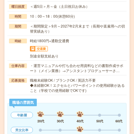
＜週5日＞月～金（土日祝日お休み）
曜日頻度
10：00～18：00(休憩60分)
時間
＜期間限定＞9月～2027年2月末まで（長期や直雇用への切
期間
替実績あり）
時給1800円+通勤交通費
時給
交通費
別途全額支給あり
・運営マニュアルや打ち合わせ用資料などの書類作成サポ
仕事内容
ート（メイン業務）→アシスタントプロデューサーさ…
職種未経験OK / ブランクOK / 英語力不要
応募資格
◆未経験OK！エクセルとパワーポイントの使用経験がある
こと（学校での使用経験でOKです)
職場の雰囲気
年齢層
20代
30代
40代
50代
60代
男女比率