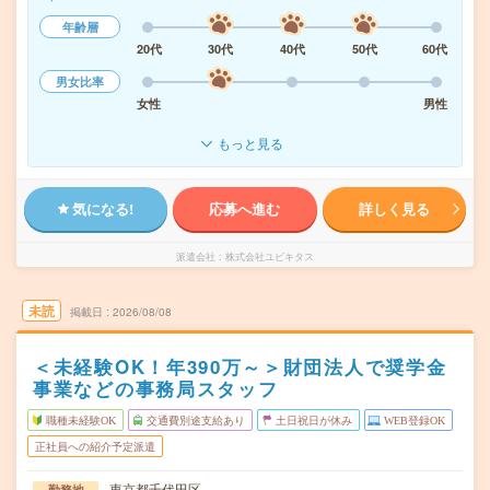
年齢層
20代
30代
40代
50代
60代
男女比率
女性
男性
もっと見る
気になる!
応募へ進む
詳しく見る
派遣会社
株式会社ユビキタス
未読
掲載日
2026/08/08
＜未経験OK！年390万～＞財団法人で奨学金
事業などの事務局スタッフ
職種未経験OK
交通費別途支給あり
土日祝日が休み
WEB登録OK
正社員への紹介予定派遣
東京都千代田区
勤務地