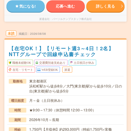
気になる!
応募へ進む
詳しく見る
派遣会社
パーソルテンプスタッフ株式会社
未読
掲載日
2026/08/08
【在宅OK！】【リモート週3～4日！2名】
NTTグループで回線申込書チェック
職種未経験OK
交通費別途支給あり
土日祝日が休み
在宅・リモート
WEB登録OK
派遣
東京都港区
勤務地
浜松町駅から徒歩8分／大門(東京都)駅から徒歩10分／日の
出(東京都)駅から徒歩5分
月～金（土日祝休み）
曜日頻度
★9:00～17:30（休憩時間 12:00～13:00）
時間
2026年10月～長期
期間
1,750円【月収例】約293,000円（時給1,750円×実働
時給