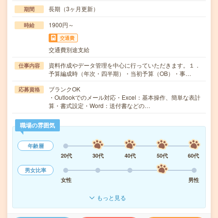
長期（3ヶ月更新）
期間
1900円～
時給
交通費
交通費別途支給
資料作成やデータ管理を中心に行っていただきます。１．
仕事内容
予算編成時（年次・四半期）・当初予算（OB）・事…
ブランクOK
応募資格
・Outlookでのメール対応・Excel：基本操作、簡単な表計
算・書式設定・Word：送付書などの…
職場の雰囲気
年齢層
20代
30代
40代
50代
60代
男女比率
女性
男性
もっと見る