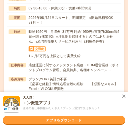
09:30-18:00（休憩60分）実働7時間30分
時間
2026年08月24日スタート、期間限定 ※開始日相談OK
期間
※8月～！
時給1950円 月収例 31万円 時給1950円×実働7h30m×週5
時給
日×4週+残業10h ※月収例を保証するものではありませ
ん。※給与即受取りサービス利用可（利用条件有）
交通費
1ヶ月3万円を上限として実費支給
店舗運営に関するアシスタント業務・CRM運営業務（ポイ
仕事内容
ントプログラム管理、会員特典、各種キャンペーン…
ブランクOK / 英語力不要
応募資格
【必要な経験】情報処理全般の経験 【必要なスキル】
Excel：VLOOKUP関数
大人気！
職場の雰囲気
エン派遣アプリ
派遣のお仕事情報がたくさん！プッシュ通知で受け取ろう！
職場の様子
活気がある
しずか
アプリをダウンロード
仕事の仕方