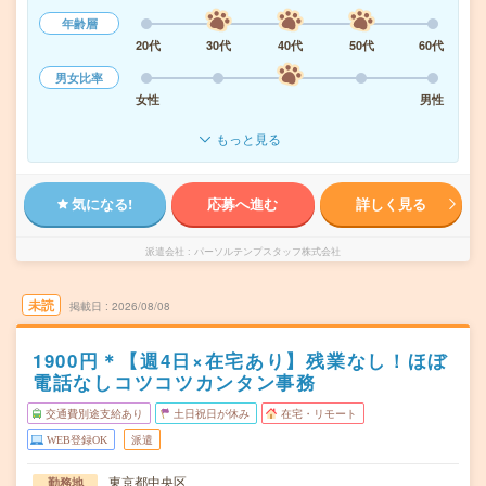
年齢層
20代
30代
40代
50代
60代
男女比率
女性
男性
もっと見る
気になる!
応募へ進む
詳しく見る
派遣会社
パーソルテンプスタッフ株式会社
未読
掲載日
2026/08/08
1900円＊【週4日×在宅あり】残業なし！ほぼ
電話なしコツコツカンタン事務
交通費別途支給あり
土日祝日が休み
在宅・リモート
WEB登録OK
派遣
東京都中央区
勤務地