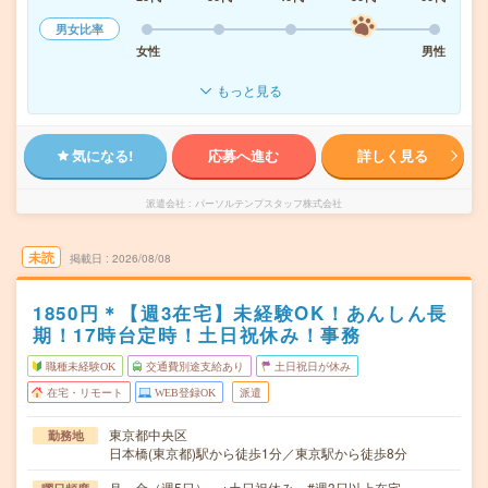
男女比率
女性
男性
もっと見る
気になる!
応募へ進む
詳しく見る
派遣会社
パーソルテンプスタッフ株式会社
未読
掲載日
2026/08/08
1850円＊【週3在宅】未経験OK！あんしん長
期！17時台定時！土日祝休み！事務
職種未経験OK
交通費別途支給あり
土日祝日が休み
在宅・リモート
WEB登録OK
派遣
東京都中央区
勤務地
日本橋(東京都)駅から徒歩1分／東京駅から徒歩8分
月～金（週5日） ※土日祝休み #週3日以上在宅