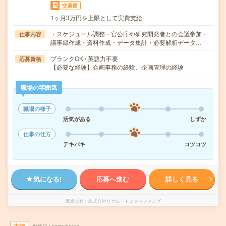
交通費
1ヶ月3万円を上限として実費支給
・スケジュール調整・官公庁や研究開発者との会議参加・
仕事内容
議事録作成・資料作成・データ集計・必要解析データ…
ブランクOK / 英語力不要
応募資格
【必要な経験】企画事務の経験、企画管理の経験
職場の雰囲気
職場の様子
活気がある
しずか
仕事の仕方
テキパキ
コツコツ
気になる!
応募へ進む
詳しく見る
派遣会社
株式会社リクルートスタッフィング