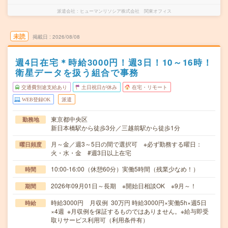
派遣会社
ヒューマンリソシア株式会社 関東オフィス
未読
掲載日
2026/08/08
週4日在宅＊時給3000円！週3日！10～16時！
衛星データを扱う組合で事務
交通費別途支給あり
土日祝日が休み
在宅・リモート
WEB登録OK
派遣
東京都中央区
勤務地
新日本橋駅から徒歩3分／三越前駅から徒歩1分
月～金／週3～5日の間で選択可 ※必ず勤務する曜日：
曜日頻度
火・水・金 #週3日以上在宅
10:00-16:00（休憩60分）実働5時間（残業少なめ！）
時間
2026年09月01日～長期 ※開始日相談OK ※9月～！
期間
時給3000円 月収例 30万円 時給3000円×実働5h×週5日
時給
×4週 ※月収例を保証するものではありません。※給与即受
取りサービス利用可（利用条件有）