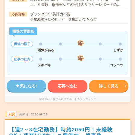
上、社員数、稼働率などの実績のサマリーレポートの…
ブランクOK / 英語力不要
応募資格
事務経験＋Excel：データ集計ができる方
職場の雰囲気
職場の様子
活気がある
しずか
仕事の仕方
テキパキ
コツコツ
気になる!
応募へ進む
詳しく見る
派遣会社
株式会社リクルートスタッフィング
未読
掲載日
2026/08/08
【週2～3在宅勤務】時給2050円！未経験