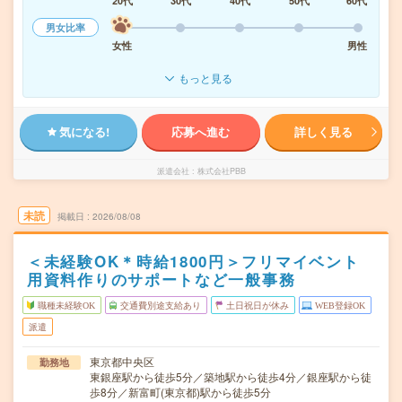
20代
30代
40代
50代
60代
男女比率
女性
男性
もっと見る
気になる!
応募へ進む
詳しく見る
派遣会社
株式会社PBB
未読
掲載日
2026/08/08
＜未経験OK＊時給1800円＞フリマイベント
用資料作りのサポートなど一般事務
職種未経験OK
交通費別途支給あり
土日祝日が休み
WEB登録OK
派遣
東京都中央区
勤務地
東銀座駅から徒歩5分／築地駅から徒歩4分／銀座駅から徒
歩8分／新富町(東京都)駅から徒歩5分