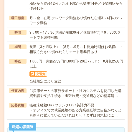
橋駅から徒歩12分／九段下駅から徒歩14分／後楽園駅から
徒歩16分
月～金 在宅,テレワーク勤務あり慣れたら週3～4日のテレ
曜日頻度
ワーク勤務
9：00～17：30(実働7時間30分／休憩1時間)＊9：30スタ
時間
ートでも調整可能
長期（3ヶ月以上） 【8月～/9月～】開始時期はお気軽にご
期間
相談ください 慣れたらリモート勤務日あり
1,800円 月額27万円(1,800円×20日×7.5ｈ) #月収25万円
時給
以上
交通費
当社規定により支給
〇採用チームの事務サポート・社内システムを使用した購
仕事内容
買申請や支払手続き・出張旅費・交通費などの精算処…
職種未経験OK / ブランクOK / 英語力不要
応募資格
・オフィスでの就業経験のある方業務経験に自信がなくと
も徐々に覚えていただければＯＫ！まずはお気軽にご…
職場の雰囲気