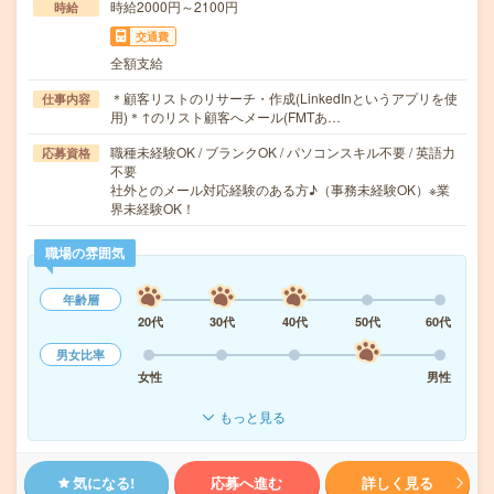
時給2000円～2100円
時給
交通費
全額支給
＊顧客リストのリサーチ・作成(LinkedInというアプリを使
仕事内容
用)＊↑のリスト顧客へメール(FMTあ…
職種未経験OK / ブランクOK / パソコンスキル不要 / 英語力
応募資格
不要
社外とのメール対応経験のある方♪（事務未経験OK）※業
界未経験OK！
職場の雰囲気
年齢層
20代
30代
40代
50代
60代
男女比率
女性
男性
もっと見る
気になる!
応募へ進む
詳しく見る