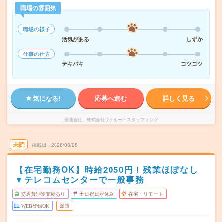
職場の雰囲気
職場の様子
活気がある
しずか
仕事の仕方
テキパキ
コツコツ
気になる!
応募へ進む
詳しく見る
派遣会社
株式会社リクルートスタッフィング
未読
掲載日
2026/08/08
【在宅勤務OK】時給2050円！残業ほぼなし
▼テレコムセンターで一般事務
交通費別途支給あり
土日祝日が休み
在宅・リモート
WEB登録OK
派遣