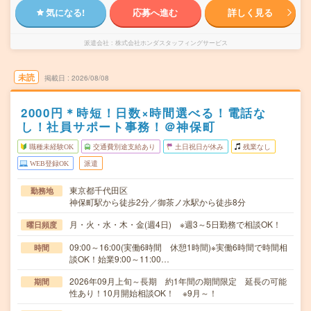
気になる!
応募へ進む
詳しく見る
派遣会社
株式会社ホンダスタッフィングサービス
未読
掲載日
2026/08/08
2000円＊時短！日数×時間選べる！電話な
し！社員サポート事務！＠神保町
職種未経験OK
交通費別途支給あり
土日祝日が休み
残業なし
WEB登録OK
派遣
東京都千代田区
勤務地
神保町駅から徒歩2分／御茶ノ水駅から徒歩8分
月・火・水・木・金(週4日) ※週3～5日勤務で相談OK！
曜日頻度
09:00～16:00(実働6時間 休憩1時間)※実働6時間で時間相
時間
談OK！始業9:00～11:00…
2026年09月上旬～長期 約1年間の期間限定 延長の可能
期間
性あり！10月開始相談OK！ ※9月～！