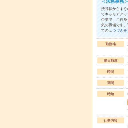
＜法務事務
渋谷駅からすぐ
てキャリアアッ
企業で、ご自身
気の職場です。
ての…
つづきを
勤務地
曜日頻度
時間
期間
時給
仕事内容