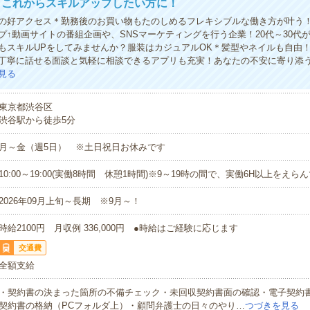
＞これからスキルアップしたい方に！
の好アクセス＊勤務後のお買い物もたのしめるフレキシブルな働き方が叶う
プ↑動画サイトの番組企画や、SNSマーケティングを行う企業！20代～30代
もスキルUPをしてみませんか？服装はカジュアルOK＊髪型やネイルも自由
丁寧に話せる面談と気軽に相談できるアプリも充実！あなたの不安に寄り添
見る
東京都渋谷区
渋谷駅から徒歩5分
月～金（週5日） ※土日祝日お休みです
10:00～19:00(実働8時間 休憩1時間)※9～19時の間で、実働6H以上をえ
2026年09月上旬～長期 ※9月～！
時給2100円 月収例 336,000円 ●時給はご経験に応じます
交通費
全額支給
・契約書の決まった箇所の不備チェック・未回収契約書面の確認・電子契約
契約書の格納（PCフォルダ上）・顧問弁護士の日々のやり…
つづきを見る