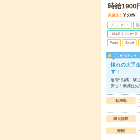
時給190
その他
派遣先
ブランクOK
既
16時前までの仕事
Word
Excel
ここがポイント
憧れの大手
す！
週3日勤務！駅
安心！業務は先
勤務地
曜日頻度
時間