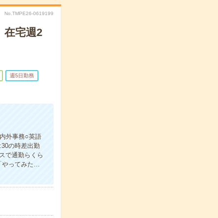
No.TMPE26-0619199
！在宅週2
週5日勤務
内外事務○英語
30の時差出勤
ィスで通勤らくら
「やってみた…