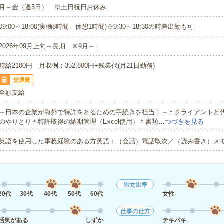
月～金（週5日） ※土日祝日お休み
09:00～18:00(実働8時間 休憩1時間)※9:30～18:30の時差出勤も可
2026年09月上旬～長期 ※9月～！
時給2100円 月収例：352,800円+残業代(月21日勤務)
交通費
全額支給
～日本の企業が海外で特許をとるための手続きを担当！～＊クライアントと
のやりとり＊特許取得の納期管理（Excel使用）＊書類…
つづきを見る
英語を使用した事務経験のある方英語：（会話）電話取次／（読み書き）メ
男女比率
20代
30代
40代
50代
60代
女性
仕事の仕方
活気がある
しずか
テキパキ