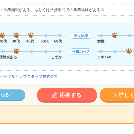
・法務知識がある、もしくは法務部門での業務経験がある方
男女比率
20代
30代
40代
50代
60代
女性
仕事の仕方
活気がある
しずか
テキパキ
パーソルテンプスタッフ株式会社
応募する
詳し
になる！