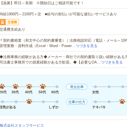
【急募】即日～長期 ※開始日はご相談可能です！
時給1900円～2100円＋交 ■給与の前払いが可能な速払いサービスあり
交通費
交通費支給あり
＊契約書精査（和文中心の契約書審査）｜法務相談対応（電話・メール～10
管理業務・資料作成（Excel・Word・Power…
つづきを見る
◆法務事務の経験がある方◆メーカー・商社での契約書取り扱い経験がある
司法書士事務所での就業経験がある方歓迎。◆【必要なOA…
つづきを見る
男女比率
20代
30代
40代
50代
60代
女性
仕事の仕方
活気がある
しずか
テキパキ
株式会社スタッフサービス