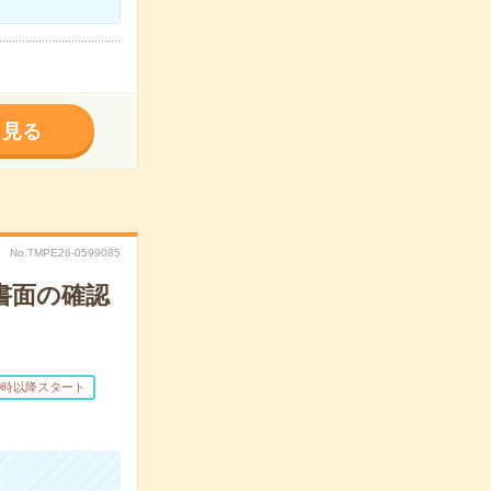
く見る
No.TMPE26-0599085
書面の確認
0時以降スタート