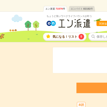
エン派遣
71570
件
エンバイト
82182
件
ちょうど良いワークライフバランスが叶う
関東版
気になる！リスト
0
保存し
未読