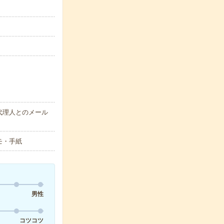
代理人とのメール
モ・手紙
男性
コツコツ