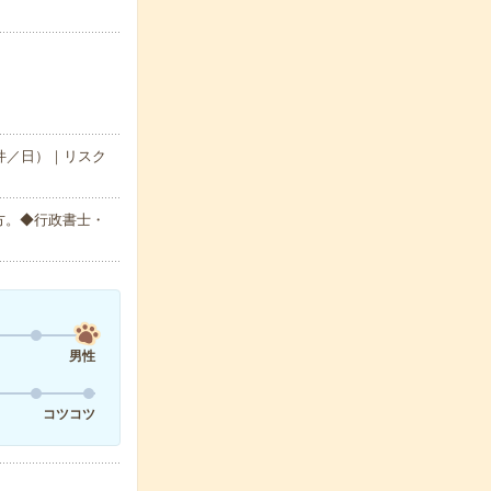
件／日）｜リスク
方。◆行政書士・
男性
コツコツ