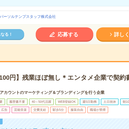
パーソルテンプスタッフ株式会社
応募する
詳し
になる！
2100円】残業ほぼ無し＊エンタメ企業で契約
Sアカウントのマーケティング＆ブランディングを行う企業
要
履歴書不要
40～50代活躍
WEB登録OK
週5日勤務
土日祝休
朝1
ミ広告
芸能音楽
交費支給
駅歩5分
服装自由
職場が禁煙
！