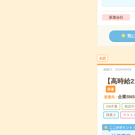
派遣会社
気
未読
掲載日
2026/08/09
【高時給
派遣
企業SN
派遣先
OA不要
英語不
残業少
マスコ
ここがポイント