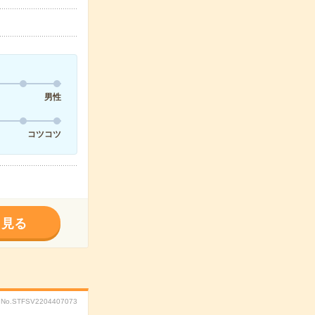
男性
コツコツ
く見る
No.STFSV2204407073