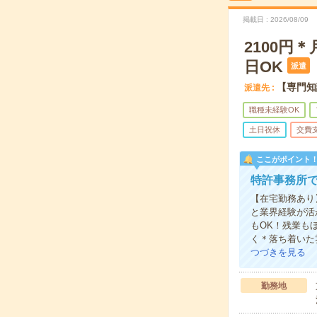
掲載日
2026/08/09
2100円
日OK
派遣
【専門知
派遣先
職種未経験OK
土日祝休
交費
ここがポイント
特許事務所
【在宅勤務あり
と業界経験が活
もOK！残業も
く＊落ち着いた
つづきを見る
勤務地