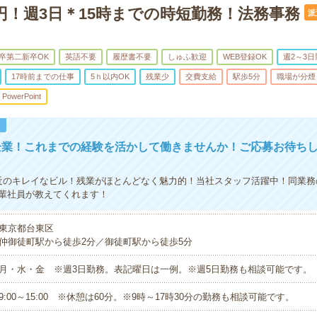
0円！週3日＊15時までの時短勤務！法務事務
派
卒第二新卒OK
英語不要
履歴書不要
しゅふ歓迎
WEB登録OK
週2～3日
17時前までの仕事
5ｈ以内OK
残業少
交費支給
駅歩5分
職場が分煙
PowerPoint
！
企業！これまでの経験を活かして働きませんか！ご応募お待ち
近のキレイなビル！残業がほとんどなく魅力的！当社スタッフ活躍中！同業務
輩社員が教えてくれます！
東京都台東区
仲御徒町駅から徒歩2分／御徒町駅から徒歩5分
月・水・金 ※週3日勤務。表記曜日は一例。※週5日勤務も相談可能です。
9:00～15:00 ※休憩は60分。※9時～17時30分の勤務も相談可能です。