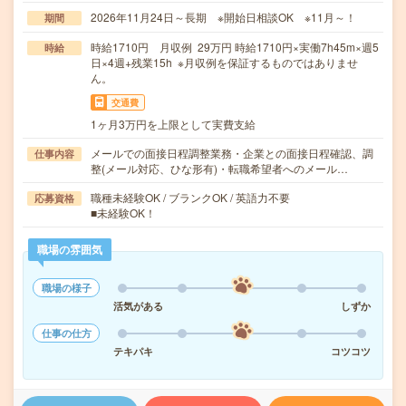
2026年11月24日～長期 ※開始日相談OK ※11月～！
期間
時給1710円 月収例 29万円 時給1710円×実働7h45m×週5
時給
日×4週+残業15h ※月収例を保証するものではありませ
ん。
交通費
1ヶ月3万円を上限として実費支給
メールでの面接日程調整業務・企業との面接日程確認、調
仕事内容
整(メール対応、ひな形有)・転職希望者へのメール…
職種未経験OK / ブランクOK / 英語力不要
応募資格
■未経験OK！
職場の雰囲気
職場の様子
活気がある
しずか
仕事の仕方
テキパキ
コツコツ