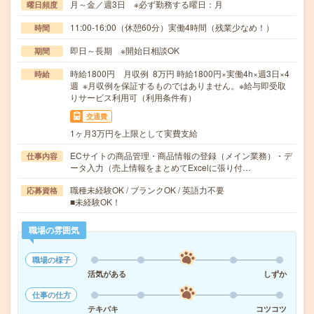
月～金／週3日 ※必ず勤務する曜日：月
曜日頻度
11:00-16:00（休憩60分）実働4時間（残業少なめ！）
時間
即日～長期 ※開始日相談OK
期間
時給1800円 月収例 8万円 時給1800円×実働4h×週3日×4
時給
週 ※月収例を保証するものではありません。※給与即受取
りサービス利用可（利用条件有）
交通費
1ヶ月3万円を上限として実費支給
ECサイトの商品管理・商品情報の登録（メイン業務）・デ
仕事内容
ータ入力（売上情報をまとめてExcelに張り付…
職種未経験OK / ブランクOK / 英語力不要
応募資格
■未経験OK！
職場の雰囲気
職場の様子
活気がある
しずか
仕事の仕方
テキパキ
コツコツ