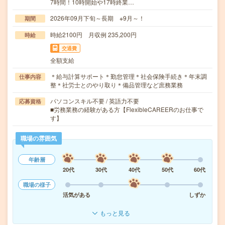
7時間！10時開始や17時終業…
2026年09月下旬～長期 ※9月～！
期間
時給2100円 月収例 235,200円
時給
交通費
全額支給
＊給与計算サポート＊勤怠管理＊社会保険手続き＊年末調
仕事内容
整＊社労士とのやり取り＊備品管理など庶務業務
パソコンスキル不要 / 英語力不要
応募資格
■労務業務の経験がある方【FlexibleCAREERのお仕事で
す】
職場の雰囲気
年齢層
20代
30代
40代
50代
60代
職場の様子
活気がある
しずか
もっと見る