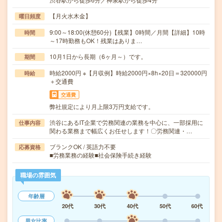
【月火水木金】
曜日頻度
9:00～18:00(休憩60分)【残業】0時間／月間【詳細】10時
時間
～17時勤務もOK！残業はありま…
10月1日から長期（6ヶ月～）です。
期間
時給2000円 ※【月収例】時給2000円×8h×20日＝320000円
時給
＋交通費
交通費
弊社規定により月上限3万円支給です。
渋谷にあるIT企業で労務関連の業務を中心に、一部採用に
仕事内容
関わる業務まで幅広くお任せします！〇労務関連・…
ブランクOK / 英語力不要
応募資格
■労務業務の経験■社会保険手続き経験
職場の雰囲気
年齢層
20代
30代
40代
50代
60代
男女比率