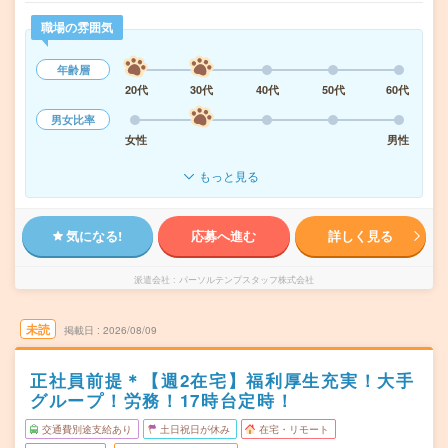
職場の雰囲気
年齢層
20代
30代
40代
50代
60代
男女比率
女性
男性
もっと見る
気になる!
応募へ進む
詳しく見る
派遣会社
パーソルテンプスタッフ株式会社
未読
掲載日
2026/08/09
正社員前提＊【週2在宅】福利厚生充実！大手
グループ！労務！17時台定時！
交通費別途支給あり
土日祝日が休み
在宅・リモート