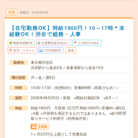
未読
掲載日
2026/08/09
【在宅勤務OK】時給1900円！10～17時＊未
経験OK！渋谷で総務・人事
職種未経験OK
交通費別途支給あり
土日祝日が休み
在宅・リモート
WEB登録OK
派遣
東京都渋谷区
勤務地
渋谷駅から徒歩2分／表参道駅から徒歩12分
月～金／週5日
曜日頻度
10:00-17:00（休憩60分）実働6時間（残業少なめ！）
時間
2026年08月25日～長期 ※開始日相談OK ※8月～！
期間
時給1900円 月収例 22万円 時給1900円×実働6h×週5日
時給
×4週 ※月収例を保証するものではありません。※給与即受
取りサービス利用可（利用条件有）
交通費
1ヶ月3万円を上限として実費支給