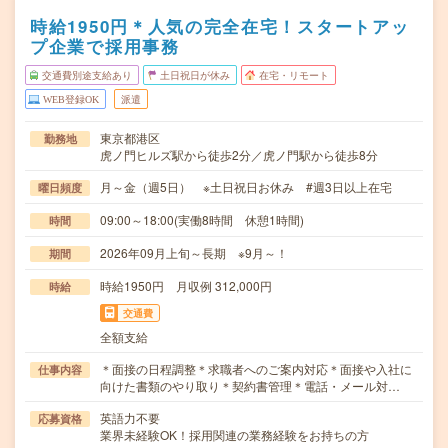
時給1950円＊人気の完全在宅！スタートアッ
プ企業で採用事務
交通費別途支給あり
土日祝日が休み
在宅・リモート
WEB登録OK
派遣
東京都港区
勤務地
虎ノ門ヒルズ駅から徒歩2分／虎ノ門駅から徒歩8分
月～金（週5日） ※土日祝日お休み #週3日以上在宅
曜日頻度
09:00～18:00(実働8時間 休憩1時間)
時間
2026年09月上旬～長期 ※9月～！
期間
時給1950円 月収例 312,000円
時給
交通費
全額支給
＊面接の日程調整＊求職者へのご案内対応＊面接や入社に
仕事内容
向けた書類のやり取り＊契約書管理＊電話・メール対…
英語力不要
応募資格
業界未経験OK！採用関連の業務経験をお持ちの方