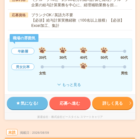
企業の給与計算業務を中心に、経理補助業務を担…
ブランクOK / 英語力不要
応募資格
【必須】給与計算実務経験（100名以上規模）【必須】
Excel加工、集計
職場の雰囲気
年齢層
20代
30代
40代
50代
60代
男女比率
女性
男性
もっと見る
気になる!
応募へ進む
詳しく見る
派遣会社
株式会社ビースタイル スマートキャリア
未読
掲載日
2026/08/09