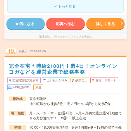
もっと見る
気になる!
応募へ進む
詳しく見る
派遣会社
パーソルテンプスタッフ株式会社
未読
掲載日
2026/08/09
完全在宅＊時給2100円！週4日！オンライン
ヨガなどを運営企業で総務事務
交通費別途支給あり
土日祝日が休み
残業なし
在宅・リモート
WEB登録OK
派遣
東京都港区
勤務地
神谷町駅から徒歩2分／虎ノ門ヒルズ駅から徒歩7分
月・火・水・木・金(週4日) ※月末月初の週は週5日勤務で
曜日頻度
きる方歓迎です！ #週3日以上在宅
10:00～18:00(実働7時間 休憩1時間)※9～19時の間で実働
時間