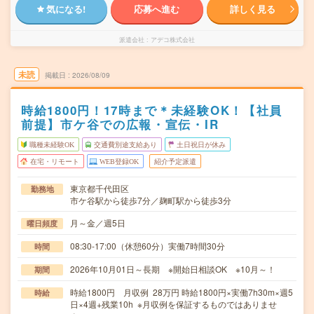
気になる!
応募へ進む
詳しく見る
派遣会社
アデコ株式会社
未読
掲載日
2026/08/09
時給1800円！17時まで＊未経験OK！【社員
前提】市ケ谷での広報・宣伝・IR
職種未経験OK
交通費別途支給あり
土日祝日が休み
在宅・リモート
WEB登録OK
紹介予定派遣
東京都千代田区
勤務地
市ケ谷駅から徒歩7分／麹町駅から徒歩3分
月～金／週5日
曜日頻度
08:30-17:00（休憩60分）実働7時間30分
時間
2026年10月01日～長期 ※開始日相談OK ※10月～！
期間
時給1800円 月収例 28万円 時給1800円×実働7h30m×週5
時給
日×4週+残業10h ※月収例を保証するものではありませ