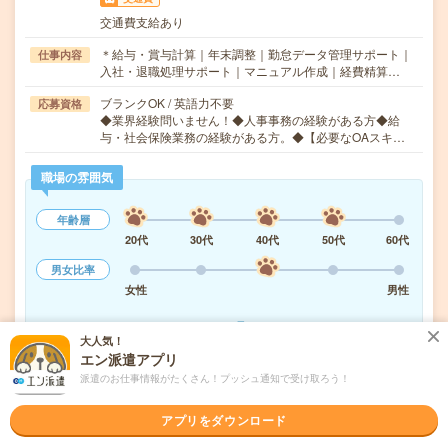
交通費支給あり
＊給与・賞与計算｜年末調整｜勤怠データ管理サポート｜
仕事内容
入社・退職処理サポート｜マニュアル作成｜経費精算…
ブランクOK / 英語力不要
応募資格
◆業界経験問いません！◆人事事務の経験がある方◆給
与・社会保険業務の経験がある方。◆【必要なOAスキ…
職場の雰囲気
年齢層
20代
30代
40代
50代
60代
男女比率
女性
男性
もっと見る
大人気！
エン派遣アプリ
派遣のお仕事情報がたくさん！プッシュ通知で受け取ろう！
気になる!
応募へ進む
詳しく見る
アプリをダウンロード
派遣会社
株式会社スタッフサービス