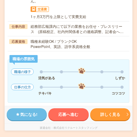
ん。
交通費
1ヶ月3万円を上限として実費支給
総務部広報課内にて以下の業務をお任せ・プレスリリー
仕事内容
ス (原稿校正、社内外関係者との連絡調整、記者会へ…
職種未経験OK / ブランクOK
応募資格
PowerPoint、英語、語学系資格全般
職場の雰囲気
職場の様子
活気がある
しずか
仕事の仕方
テキパキ
コツコツ
気になる!
応募へ進む
詳しく見る
派遣会社
株式会社リクルートスタッフィング