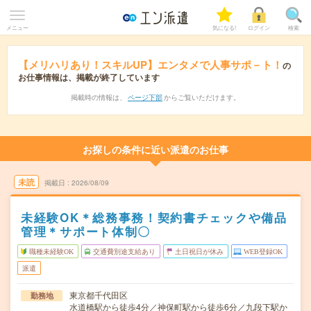
メニュー
気になる!
ログイン
検索
【メリハリあり！スキルUP】エンタメで人事サポ－ト！
の
お仕事情報は、掲載が終了しています
掲載時の情報は、
ページ下部
からご覧いただけます。
お探しの条件に近い派遣のお仕事
未読
掲載日
2026/08/09
未経験OK＊総務事務！契約書チェックや備品
管理＊サポート体制〇
職種未経験OK
交通費別途支給あり
土日祝日が休み
WEB登録OK
派遣
東京都千代田区
勤務地
水道橋駅から徒歩4分／神保町駅から徒歩6分／九段下駅か