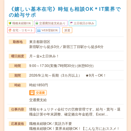
《嬉しい基本在宅》時短も相談OK＊IT業界で
の給与サポ
職種未経験OK
交通費別途支給あり
土日祝日が休み
在宅・リモート
WEB登録OK
派遣
東京都新宿区
勤務地
新宿駅から徒歩3分／新宿三丁目駅から徒歩6分
月～金※土日休み！
曜日頻度
9:00～17:30(実働:7時間30分) (休憩60分)
時間
2026/9/上旬～長期（3カ月以上） ★9月～OK！
期間
時給1850円
時給
交通費
交通費支給
情報セキュリティ会社での労務管理です。給与・賞与・退
仕事内容
職金計算や年末調整、確定拠出年金処理、Excel…
職種未経験OK / 英語力不要
応募資格
職種未経験OK！業界未経験OK！【こんな方におススメ！