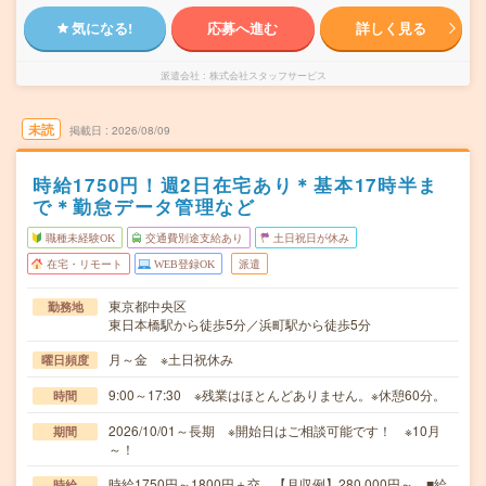
気になる!
応募へ進む
詳しく見る
派遣会社
株式会社スタッフサービス
未読
掲載日
2026/08/09
時給1750円！週2日在宅あり＊基本17時半ま
で＊勤怠データ管理など
職種未経験OK
交通費別途支給あり
土日祝日が休み
在宅・リモート
WEB登録OK
派遣
東京都中央区
勤務地
東日本橋駅から徒歩5分／浜町駅から徒歩5分
月～金 ※土日祝休み
曜日頻度
9:00～17:30 ※残業はほとんどありません。※休憩60分。
時間
2026/10/01～長期 ※開始日はご相談可能です！ ※10月
期間
～！
時給1750円～1800円＋交 【月収例】280,000円～ ■給
時給