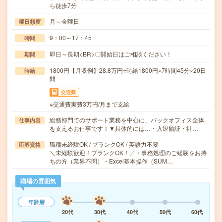
ら徒歩7分
月～金曜日
曜日頻度
9：00～17：45
時間
即日～長期<BR>〇開始日はご相談ください！
期間
1800円【月収例】28.8万円=時給1800円×7時間45分×20日
時給
間
交通費
※交通費実費3万円/月まで支給
総務部門でのサポート業務を中心に、バックオフィス全体
仕事内容
を支えるお仕事です！▼具体的には…・入退館証・社…
職種未経験OK / ブランクOK / 英語力不要
応募資格
＼未経験歓迎！ブランクOK！／・事務処理のご経験をお持
ちの方（業界不問）・Excel基本操作（SUM…
職場の雰囲気
年齢層
20代
30代
40代
50代
60代