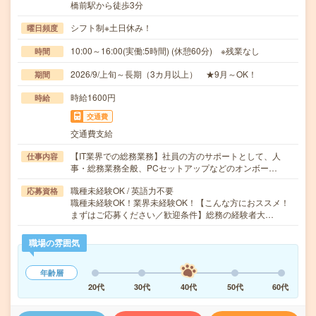
橋前駅から徒歩3分
シフト制※土日休み！
曜日頻度
10:00～16:00(実働:5時間) (休憩60分) ※残業なし
時間
2026/9/上旬～長期（3カ月以上） ★9月～OK！
期間
時給1600円
時給
交通費
交通費支給
【IT業界での総務業務】社員の方のサポートとして、人
仕事内容
事・総務業務全般、PCセットアップなどのオンボー…
職種未経験OK / 英語力不要
応募資格
職種未経験OK！業界未経験OK！【こんな方におススメ！
まずはご応募ください／歓迎条件】総務の経験者大…
職場の雰囲気
年齢層
20代
30代
40代
50代
60代