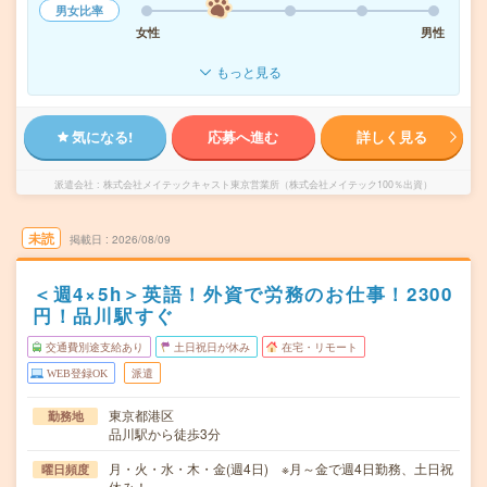
男女比率
女性
男性
もっと見る
気になる!
応募へ進む
詳しく見る
派遣会社
株式会社メイテックキャスト東京営業所（株式会社メイテック100％出資）
未読
掲載日
2026/08/09
＜週4×5h＞英語！外資で労務のお仕事！2300
円！品川駅すぐ
交通費別途支給あり
土日祝日が休み
在宅・リモート
WEB登録OK
派遣
東京都港区
勤務地
品川駅から徒歩3分
月・火・水・木・金(週4日) ※月～金で週4日勤務、土日祝
曜日頻度
休み！