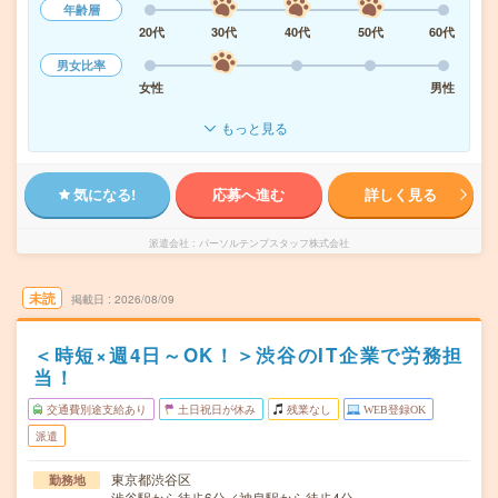
年齢層
20代
30代
40代
50代
60代
男女比率
女性
男性
もっと見る
気になる!
応募へ進む
詳しく見る
派遣会社
パーソルテンプスタッフ株式会社
未読
掲載日
2026/08/09
＜時短×週4日～OK！＞渋谷のIT企業で労務担
当！
交通費別途支給あり
土日祝日が休み
残業なし
WEB登録OK
派遣
東京都渋谷区
勤務地
渋谷駅から徒歩6分／神泉駅から徒歩4分