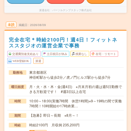
派遣会社
パーソルテンプスタッフ株式会社
未読
掲載日
2026/08/09
完全在宅＊時給2100円！週4日！フィットネ
ススタジオの運営企業で事務
交通費別途支給あり
土日祝日が休み
残業なし
在宅・リモート
WEB登録OK
派遣
東京都港区
勤務地
神谷町駅から徒歩2分／虎ノ門ヒルズ駅から徒歩7分
月・火・水・木・金(週4日) ※月末月初の週は週5日勤務で
曜日頻度
きる方歓迎です！ #週3日以上在宅
10:00～18:00(実働7時間 休憩1時間)※9～19時の間で実働
時間
7時間！10時開始や17時終業…
【急募】即日～長期 ※8月～！
期間
時給2100円 月収例 235,200円
時給