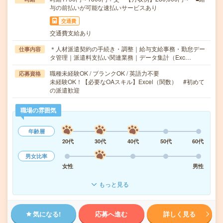
与の前払いが可能な速払いサービスあり
交通費
交通費支給あり
＊人材派遣契約の手続き・調整｜給与支給事務・勤怠デー
仕事内容
タ管理｜派遣料支払い関連業務｜データ集計（Exc…
職種未経験OK / ブランクOK / 英語力不要
応募資格
未経験OK！【必要なOAスキル】Excel（関数） #初めて
の派遣歓迎
職場の雰囲気
年齢層
20代
30代
40代
50代
60代
男女比率
女性
男性
もっと見る
気になる!
応募へ進む
詳しく見る