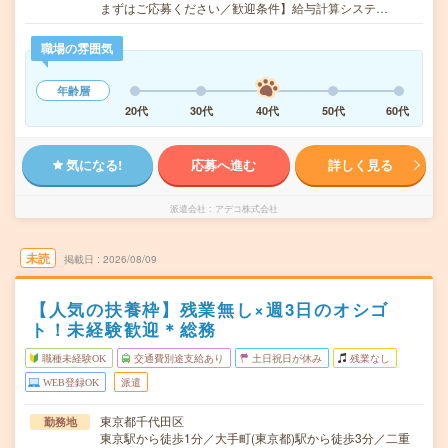
まずはご応募ください／歓迎条件】給与計算システ…
職場の雰囲気
年齢層
20代
30代
40代
50代
60代
気になる!
応募へ進む
詳しく見る
派遣会社
アデコ株式会社
未読
掲載日
2026/08/09
【人気の扶養枠】残業無し×週3日のオシゴ
ト！未経験歓迎＊総務
職種未経験OK
交通費別途支給あり
土日祝日が休み
残業なし
WEB登録OK
派遣
東京都千代田区
勤務地
東京駅から徒歩1分／大手町(東京都)駅から徒歩3分／二重