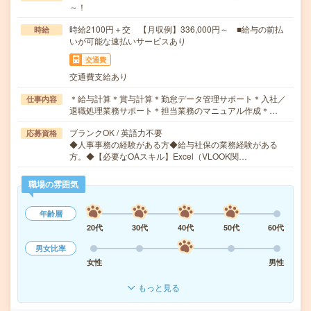
～！
時給2100円＋交 【月収例】336,000円～ ■給与の前払
時給
いが可能な速払いサービスあり
交通費
交通費支給あり
＊給与計算＊賞与計算＊勤怠データ管理サポート＊入社／
仕事内容
退職処理業務サポート＊担当業務のマニュアル作成＊…
ブランクOK / 英語力不要
応募資格
◆人事事務の経験がある方◆給与社保の業務経験がある
方。◆【必要なOAスキル】Excel（VLOOK関…
職場の雰囲気
年齢層
20代
30代
40代
50代
60代
男女比率
女性
男性
もっと見る