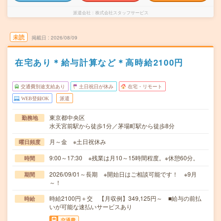
派遣会社
株式会社スタッフサービス
未読
掲載日
2026/08/09
在宅あり＊給与計算など＊高時給2100円
交通費別途支給あり
土日祝日が休み
在宅・リモート
WEB登録OK
派遣
東京都中央区
勤務地
水天宮前駅から徒歩1分／茅場町駅から徒歩8分
月～金 ※土日祝休み
曜日頻度
9:00～17:30 ※残業は月10～15時間程度。※休憩60分。
時間
2026/09/01～長期 ※開始日はご相談可能です！ ※9月
期間
～！
時給2100円＋交 【月収例】349,125円～ ■給与の前払
時給
いが可能な速払いサービスあり
交通費