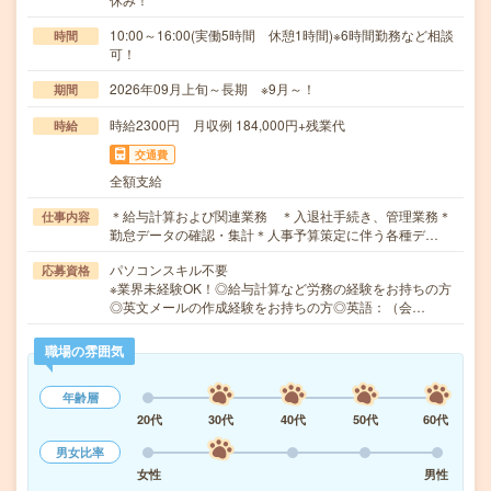
10:00～16:00(実働5時間 休憩1時間)※6時間勤務など相談
時間
可！
2026年09月上旬～長期 ※9月～！
期間
時給2300円 月収例 184,000円+残業代
時給
交通費
全額支給
＊給与計算および関連業務 ＊入退社手続き、管理業務＊
仕事内容
勤怠データの確認・集計＊人事予算策定に伴う各種デ…
パソコンスキル不要
応募資格
※業界未経験OK！◎給与計算など労務の経験をお持ちの方
◎英文メールの作成経験をお持ちの方◎英語：（会…
職場の雰囲気
年齢層
20代
30代
40代
50代
60代
男女比率
女性
男性