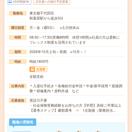
WEB登録OK
正社員への紹介予定派遣
東京都千代田区
勤務地
秋葉原駅から徒歩3分
月～金（週5日） ※土日祝休み
曜日頻度
08:30～17:30(実働8時間 休憩1時間)※社員の方は柔軟に
時間
フレックス制度を活用されています
2026年10月上旬～長期 ※10月～！
期間
時給1800円
時給
交通費
全額支給
＊入退社手続き＊各種給付金申請＊中途/新卒採用＊面接調
仕事内容
整＊研修案内＊資料作成 など
英語力不要
応募資格
・社会保険実務経験をお持ちの方【学歴】高校ご卒業以上
【選考ステップ】書類選考 ⇒ 1次面接（業務担当…
職場の雰囲気