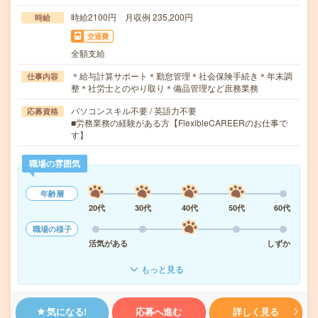
時給2100円 月収例 235,200円
時給
交通費
全額支給
＊給与計算サポート＊勤怠管理＊社会保険手続き＊年末調
仕事内容
整＊社労士とのやり取り＊備品管理など庶務業務
パソコンスキル不要 / 英語力不要
応募資格
■労務業務の経験がある方【FlexibleCAREERのお仕事で
す】
職場の雰囲気
年齢層
20代
30代
40代
50代
60代
職場の様子
活気がある
しずか
もっと見る
気になる!
応募へ進む
詳しく見る