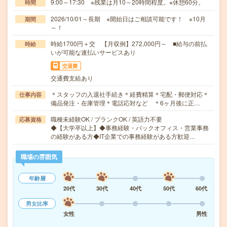
9:00～17:30 ※残業は月10～20時間程度。※休憩60分。
時間
2026/10/01～長期 ※開始日はご相談可能です！ ※10月
期間
～！
時給1700円＋交 【月収例】272,000円～ ■給与の前払
時給
いが可能な速払いサービスあり
交通費
交通費支給あり
＊スタッフの入退社手続き＊経費精算＊宅配・郵便対応＊
仕事内容
備品発注・在庫管理＊電話応対など ＊6ヶ月後に正…
職種未経験OK / ブランクOK / 英語力不要
応募資格
◆【大学卒以上】◆事務経験・バックオフィス・営業事務
の経験がある方◆IT企業での事務経験がある方歓迎…
職場の雰囲気
年齢層
20代
30代
40代
50代
60代
男女比率
女性
男性