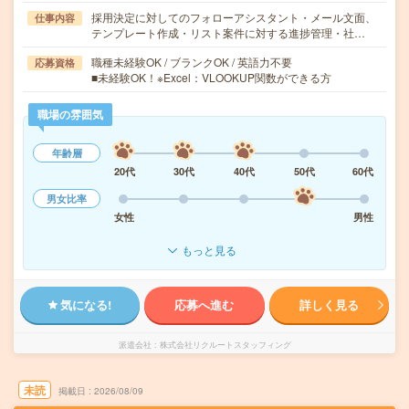
採用決定に対してのフォローアシスタント・メール文面、
仕事内容
テンプレート作成・リスト案件に対する進捗管理・社…
職種未経験OK / ブランクOK / 英語力不要
応募資格
■未経験OK！※Excel：VLOOKUP関数ができる方
職場の雰囲気
年齢層
20代
30代
40代
50代
60代
男女比率
女性
男性
もっと見る
気になる!
応募へ進む
詳しく見る
派遣会社
株式会社リクルートスタッフィング
未読
掲載日
2026/08/09