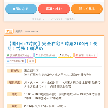
気になる!
応募へ進む
詳しく見る
派遣会社
パーソルテンプスタッフ株式会社
未読
掲載日
2026/08/09
【週4日×7時間】完全在宅＊時給2100円！長
期！労務！朝遅め
交通費別途支給あり
土日祝日が休み
残業なし
在宅・リモート
WEB登録OK
派遣
東京都港区
勤務地
神谷町駅から徒歩2分／虎ノ門ヒルズ駅から徒歩7分
月・火・水・木・金(週4日) ※月末月初の週は週5日勤務で
曜日頻度
きる方歓迎です！ #週3日以上在宅
10:00～18:00(実働7時間 休憩1時間)※9～19時の間で実働
時間
7時間！10時開始や17時終業…
2026年09月上旬～長期 ※9月～！
期間