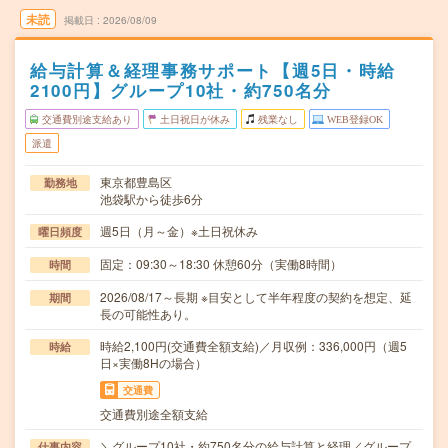
未読
掲載日
2026/08/09
給与計算＆経理事務サポート【週5日・時給
2100円】グループ10社・約750名分
交通費別途支給あり
土日祝日が休み
残業なし
WEB登録OK
派遣
東京都豊島区
勤務地
池袋駅から徒歩6分
週5日（月～金）※土日祝休み
曜日頻度
固定：09:30～18:30 休憩60分（実働8時間）
時間
2026/08/17～長期 ※目安として半年程度の契約を想定、延
期間
長の可能性あり。
時給2,100円(交通費全額支給)／月収例：336,000円（週5
時給
日×実働8Hの場合）
交通費
交通費別途全額支給
＼グループ10社・約750名分の給与計算と経理／グループ
仕事内容