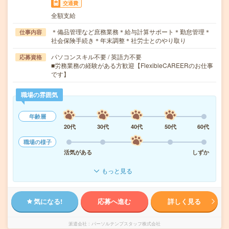
交通費
全額支給
＊備品管理など庶務業務＊給与計算サポート＊勤怠管理＊
仕事内容
社会保険手続き＊年末調整＊社労士とのやり取り
パソコンスキル不要 / 英語力不要
応募資格
■労務業務の経験がある方歓迎【FlexibleCAREERのお仕事
です】
職場の雰囲気
年齢層
20代
30代
40代
50代
60代
職場の様子
活気がある
しずか
もっと見る
気になる!
応募へ進む
詳しく見る
派遣会社
パーソルテンプスタッフ株式会社