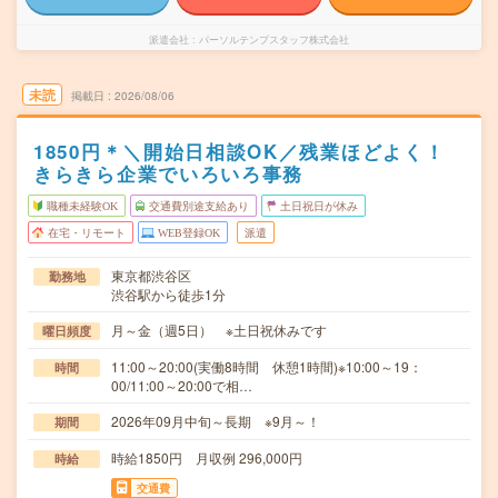
派遣会社
パーソルテンプスタッフ株式会社
未読
掲載日
2026/08/06
1850円＊＼開始日相談OK／残業ほどよく！
きらきら企業でいろいろ事務
職種未経験OK
交通費別途支給あり
土日祝日が休み
在宅・リモート
WEB登録OK
派遣
東京都渋谷区
勤務地
渋谷駅から徒歩1分
月～金（週5日） ※土日祝休みです
曜日頻度
11:00～20:00(実働8時間 休憩1時間)※10:00～19：
時間
00/11:00～20:00で相…
2026年09月中旬～長期 ※9月～！
期間
時給1850円 月収例 296,000円
時給
交通費