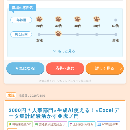
職場の雰囲気
年齢層
20代
30代
40代
50代
60代
男女比率
女性
男性
もっと見る
気になる!
応募へ進む
詳しく見る
派遣会社
パーソルテンプスタッフ株式会社
未読
掲載日
2026/08/06
2000円＊人事部門×生成AI使える！×Excelデ
ータ集計経験活かす＠虎ノ門
職種未経験OK
交通費別途支給あり
土日祝日が休み
WEB登録OK