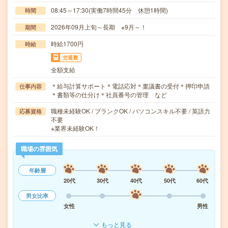
08:45～17:30(実働7時間45分 休憩1時間)
時間
2026年09月上旬～長期 ※9月～！
期間
時給1700円
時給
交通費
全額支給
＊給与計算サポート＊電話応対＊稟議書の受付＊押印申請
仕事内容
＊書類等の仕分け＊社員番号の管理 など
職種未経験OK / ブランクOK / パソコンスキル不要 / 英語力
応募資格
不要
※業界未経験OK！
職場の雰囲気
年齢層
20代
30代
40代
50代
60代
男女比率
女性
男性
もっと見る