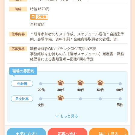
時給1670円
時給
交通費
全額支給
＊研修参加者のリスト作成、スケジュール送信＊会議室予
仕事内容
約、会場準備、資料印刷＊金融資格取得者の管理、資…
職種未経験OK / ブランクOK / 英語力不要
応募資格
事務経験をお持ちの方【選考スケジュール】履歴書・職務
経歴書による書類選考→面接2回を予定
職場の雰囲気
年齢層
20代
30代
40代
50代
60代
男女比率
女性
男性
もっと見る
気になる!
応募へ進む
詳しく見る