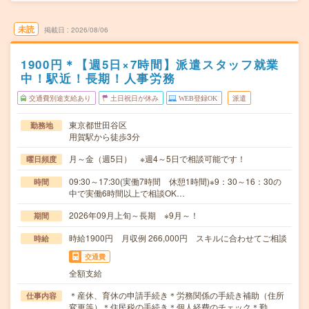
未読
掲載日
2026/08/06
1900円＊【週5日×7時間】派遣スタッフ就業
中！駅近！長期！人事労務
交通費別途支給あり
土日祝日が休み
WEB登録OK
派遣
東京都世田谷区
勤務地
用賀駅から徒歩3分
月～金（週5日） ※週4～5日で相談可能です！
曜日頻度
09:30～17:30(実働7時間 休憩1時間)※9：30～16：30の
時間
中で実働6時間以上で相談OK…
2026年09月上旬～長期 ※9月～！
期間
時給1900円 月収例 266,000円 スキルに合わせてご相談
時給
交通費
全額支給
＊産休、育休の申請手続き＊労務関係の手続き補助（住所
仕事内容
変更等）＊住民税の手続き＊個人経費のチェック＊勤…