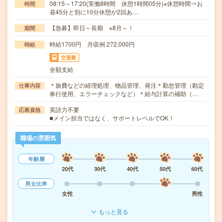
08:15～17:20(実働8時間 休憩1時間05分)※休憩時間⇒お
時間
昼45分と別に10分休憩が2回あ…
【急募】即日～長期 ※8月～！
期間
時給1700円 月収例 272,000円
時給
交通費
全額支給
＊旅費などの経理処理、物品管理、発注＊勤怠管理（勘定
仕事内容
奉行使用、エラーチェックなど）＊給与計算の補助（…
英語力不要
応募資格
■メイン担当ではなく、サポートレベルでOK！
職場の雰囲気
年齢層
20代
30代
40代
50代
60代
男女比率
女性
男性
もっと見る