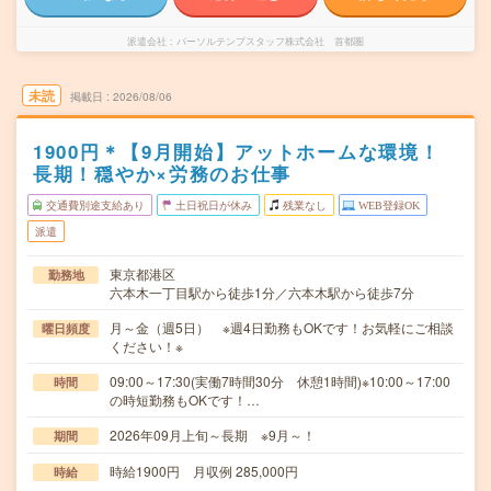
派遣会社
パーソルテンプスタッフ株式会社 首都圏
未読
掲載日
2026/08/06
1900円＊【9月開始】アットホームな環境！
長期！穏やか×労務のお仕事
交通費別途支給あり
土日祝日が休み
残業なし
WEB登録OK
派遣
東京都港区
勤務地
六本木一丁目駅から徒歩1分／六本木駅から徒歩7分
月～金（週5日） ※週4日勤務もOKです！お気軽にご相談
曜日頻度
ください！※
09:00～17:30(実働7時間30分 休憩1時間)※10:00～17:00
時間
の時短勤務もOKです！…
2026年09月上旬～長期 ※9月～！
期間
時給1900円 月収例 285,000円
時給