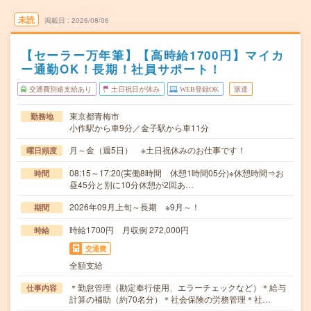
未読
掲載日
2026/08/06
【セーラー万年筆】【高時給1700円】マイカ
ー通勤OK！長期！社員サポート！
交通費別途支給あり
土日祝日が休み
WEB登録OK
派遣
東京都青梅市
勤務地
小作駅から車9分／金子駅から車11分
月～金（週5日） ※土日祝休みのお仕事です！
曜日頻度
08:15～17:20(実働8時間 休憩1時間05分)※休憩時間⇒お
時間
昼45分と別に10分休憩が2回あ…
2026年09月上旬～長期 ※9月～！
期間
時給1700円 月収例 272,000円
時給
交通費
全額支給
＊勤怠管理（勘定奉行使用、エラーチェックなど）＊給与
仕事内容
計算の補助（約70名分）＊社会保険の労務管理＊社…