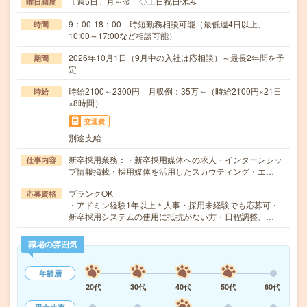
〔週5日〕月～金 ◇土日祝日休み
曜日頻度
9：00-18：00 時短勤務相談可能（最低週4日以上、
時間
10:00～17:00など相談可能）
2026年10月1日（9月中の入社は応相談）～最長2年間を予
期間
定
時給2100～2300円 月収例：35万～（時給2100円×21日
時給
×8時間）
交通費
別途支給
新卒採用業務：・新卒採用媒体への求人・インターンシッ
仕事内容
プ情報掲載・採用媒体を活用したスカウティング・エ…
ブランクOK
応募資格
・アドミン経験1年以上＊人事・採用未経験でも応募可・
新卒採用システムの使用に抵抗がない方・日程調整、…
職場の雰囲気
年齢層
20代
30代
40代
50代
60代