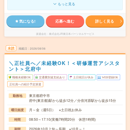
もっと見る
気になる!
応募へ進む
詳しく見る
派遣会社
株式会社JR東日本パーソネルサービス
未読
掲載日
2026/08/06
＼正社員へ／未経験OK！＜研修運営アシスタ
ント＞北府中
職種未経験OK
交通費別途支給あり
土日祝日が休み
WEB登録OK
正社員への紹介予定派遣
東京都府中市
勤務地
府中(東京都)駅から徒歩12分／分倍河原駅から徒歩15分
月～金（週5日） ※土日祝お休み
曜日頻度
08:50～17:10(実働7時間20分 休憩1時間)
時間
2026年10月上旬～長期 ※10月～！
期間