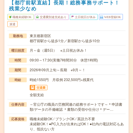
【都庁前駅直結】長期！総務事務サポート！
残業少なめ
職種未経験OK
交通費別途支給あり
土日祝日が休み
WEB登録OK
派遣
東京都新宿区
勤務地
都庁前駅から徒歩1分／新宿駅から徒歩10分
月～金（週5日） ※土日祝お休み！
曜日頻度
09:00～17:30(実働7時間30分 休憩1時間)
時間
2026年09月上旬～長期 ※9月～！
期間
時給1550円 月収例 232,500円+残業代
時給
交通費
全額支給
～官公庁の職員の労務関連の総務サポートです～＊申請書
仕事内容
類/データの不備確認 ＊書類の受領や仕分け＊デー…
職種未経験OK / ブランクOK / 英語力不要
応募資格
未経験OK！●PC入力が出来ればOK！●社内の電話対応もあ
り、抵抗ない方