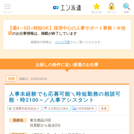
メニュー
気になる!
ログイン
検索
【週4～5日×時短OK】採用中心の人事サポート事務！＠池
袋
のお仕事情報は、掲載が終了しています
掲載時の情報は、
ページ下部
からご覧いただけます。
お探しの条件に近い派遣のお仕事
未読
掲載日
2026/08/06
人事未経験でも応募可能＼時短勤務の相談可
能・時2100～／人事アシスタント
交通費別途支給あり
土日祝日が休み
WEB登録OK
派遣
東京都品川区
勤務地
目黒駅から徒歩2分