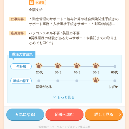
交通費
全額支給
＊勤怠管理のサポート＊給与計算や社会保険関連手続きの
仕事内容
サポート事務＊入社退社手続きサポート＊郵送物確認…
パソコンスキル不要 / 英語力不要
応募資格
■労務業務の経験がある方→サポートや委託までの取りま
とめでもOKです
職場の雰囲気
年齢層
20代
30代
40代
50代
60代
職場の様子
活気がある
しずか
もっと見る
気になる!
応募へ進む
詳しく見る
派遣会社
パーソルテンプスタッフ株式会社