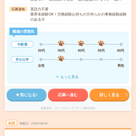
英語力不要
応募資格
業界未経験OK！労務経験お持ちの方何らかの事務経験経験
のある方
職場の雰囲気
年齢層
20代
30代
40代
50代
60代
男女比率
女性
男性
もっと見る
気になる!
応募へ進む
詳しく見る
派遣会社
パーソルテンプスタッフ株式会社
未読
掲載日
2026/08/06