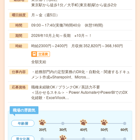
東京駅から徒歩1分／大手町(東京都)駅から徒歩2分
月～金（週5日）
曜日頻度
09:00～17:40(実働7時間40分 休憩1時間)
時間
2026年10月上旬～長期 ※10月～！
期間
時給2300円～2400円 月収例 352,820円～368,160円
時給
交通費
全額支給
・総務部門内の定型業務のDX化・自動化・関連するドキュ
仕事内容
メント作成※Sharepoint、Micros…
職種未経験OK / ブランクOK / 英語力不要
応募資格
＜活かせるスキル＞・Power AutomateやPowerBIでのDX
化経験・ExcelVlook…
職場の雰囲気
年齢層
20代
30代
40代
50代
60代
男女比率