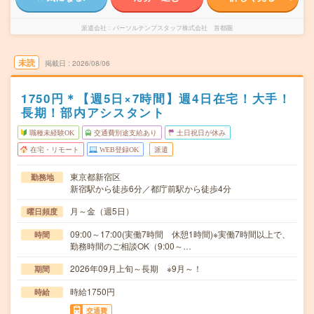
派遣会社
パーソルテンプスタッフ株式会社 首都圏
未読
掲載日
2026/08/06
1750円＊【週5日×7時間】週4日在宅！大手！
長期！部内アシスタント
職種未経験OK
交通費別途支給あり
土日祝日が休み
在宅・リモート
WEB登録OK
派遣
東京都新宿区
勤務地
新宿駅から徒歩6分／都庁前駅から徒歩4分
月～金（週5日）
曜日頻度
09:00～17:00(実働7時間 休憩1時間)※実働7時間以上で、
時間
勤務時間のご相談OK（9:00～…
2026年09月上旬～長期 ※9月～！
期間
時給1750円
時給
交通費