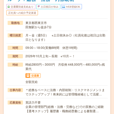
交通費別途支給あり
土日祝日が休み
WEB登録OK
正社員への紹介予定派遣
東京都西東京市
勤務地
田無駅から徒歩7分
月～金（週5日） ※土日祝休み◎（社員化後は祝日は出勤
曜日頻度
日となります）
09:00～18:00(実働8時間 休憩1時間)
時間
2026年10月上旬～長期 ※10月～！
期間
時給2800円～3000円 月収例 448,000円～480,000円+残
時給
業代
交通費
全額支給
＊総務をベースに法務・内部統制・リスクマネジメントま
仕事内容
でステップアップ！将来的には管理職候補として活躍…
英語力不要
応募資格
企業の管理部門(総務・法務・労務など)での実務のご経験
【選考ステップ】履歴書・職務経歴書による書類選…