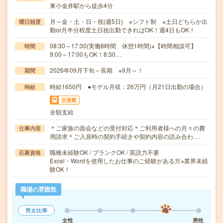
東小金井駅から徒歩4分
月～金・土・日・祝(週5日) ※シフト制 ※土日どちらか出
曜日頻度
勤or月半分程度土日祝出勤できればOK！週4日もOK！
08:30～17:30(実働8時間 休憩1時間)※【時間相談可】
時間
9:00～17:00もOK！8:30…
2026年09月下旬～長期 ※9月～！
期間
時給1650円 ●モデル月収：26万円（月21日出勤の場合）
時給
交通費
全額支給
＊ご家族の面会などの受付対応＊ご利用者様への月々の費
仕事内容
用請求＊ご入居時の契約手続きや契約内容の読み合わ…
職種未経験OK / ブランクOK / 英語力不要
応募資格
Excel・Wordを使用したお仕事のご経験がある方※業界未経
験OK！
職場の雰囲気
男女比率
女性
男性