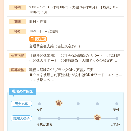
9:00～17:30 休憩1時間（実働7時間30分）【残業】0～
時間
10時間／月
即日～長期
期間
1840円 ＋交通費
時給
交通費
交通費全額支給（当社規定あり）
【総務関係業務】 〇社会保険関係のサポート 〇福利厚
仕事内容
生関係のサポート 〇健康診断・人間ドック受診案内…
職種未経験OK / ブランクOK / 英語力不要
応募資格
◆ＯＡを使用した事務経験があればOK◆ワード・エクセエ
ル＝初級レベル
職場の雰囲気
男女比率
女性
男性
職場の様子
活気がある
しずか