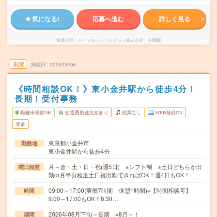
気になる!
応募へ進む
詳しく見る
派遣会社
パーソルテンプスタッフ株式会社 首都圏
未読
掲載日
2026/08/06
《時間相談OK！》東小金井駅から徒歩4分！
長期！受付事務
職種未経験OK
交通費別途支給あり
残業なし
WEB登録OK
派遣
東京都小金井市
勤務地
東小金井駅から徒歩4分
月～金・土・日・祝(週5日) ※シフト制 ※土日どちらか出
曜日頻度
勤or月半分程度土日祝出勤できればOK！週4日もOK！
09:00～17:00(実働7時間 休憩1時間)※【時間相談可】
時間
9:00～17:00もOK！8:30…
2026年08月下旬～長期 ※8月～！
期間