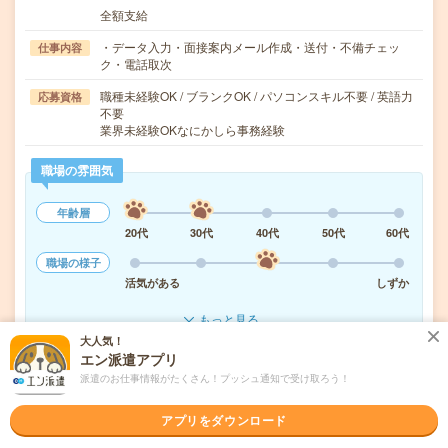
全額支給
・データ入力・面接案内メール作成・送付・不備チェッ
仕事内容
ク・電話取次
職種未経験OK / ブランクOK / パソコンスキル不要 / 英語力
応募資格
不要
業界未経験OKなにかしら事務経験
職場の雰囲気
年齢層
20代
30代
40代
50代
60代
職場の様子
活気がある
しずか
もっと見る
大人気！
エン派遣アプリ
気になる!
応募へ進む
詳しく見る
派遣のお仕事情報がたくさん！プッシュ通知で受け取ろう！
アプリをダウンロード
派遣会社
パーソルテンプスタッフ株式会社