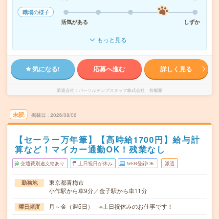
職場の様子
活気がある
しずか
もっと見る
気になる!
応募へ進む
詳しく見る
派遣会社
パーソルテンプスタッフ株式会社 首都圏
未読
掲載日
2026/08/06
【セーラー万年筆】【高時給1700円】給与計
算など！マイカー通勤OK！残業なし
交通費別途支給あり
土日祝日が休み
WEB登録OK
派遣
東京都青梅市
勤務地
小作駅から車9分／金子駅から車11分
月～金（週5日） ※土日祝休みのお仕事です！
曜日頻度