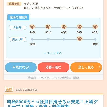
英語力不要
応募資格
■メイン担当ではなく、サポートレベルでOK！
職場の雰囲気
年齢層
20代
30代
40代
50代
60代
男女比率
女性
男性
もっと見る
気になる!
応募へ進む
詳しく見る
派遣会社
パーソルテンプスタッフ株式会社 首都圏
未読
掲載日
2026/08/06
時給2800円＊≪社員目指せる≫安定！上場グ
ループ！総務・法務・内部統制