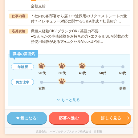
全額支給
＊社内の各部署から届く中途採用のリクエストシートの受
仕事内容
付＊イレギュラー対応に関するQ＆A作成＊社員紹介…
職種未経験OK / ブランクOK / 英語力不要
応募資格
●なんらかの事務経験をお持ちの方●エクセルSUM関数の実
務使用経験がある方●エクセルVlookUP関…
職場の雰囲気
年齢層
20代
30代
40代
50代
60代
男女比率
女性
男性
もっと見る
気になる!
応募へ進む
詳しく見る
派遣会社
パーソルテンプスタッフ株式会社 首都圏