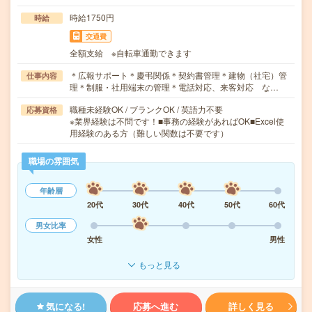
時給1750円
時給
交通費
全額支給 ※自転車通勤できます
＊広報サポート＊慶弔関係＊契約書管理＊建物（社宅）管
仕事内容
理＊制服・社用端末の管理＊電話対応、来客対応 な…
職種未経験OK / ブランクOK / 英語力不要
応募資格
※業界経験は不問です！■事務の経験があればOK■Excel使
用経験のある方（難しい関数は不要です）
職場の雰囲気
年齢層
20代
30代
40代
50代
60代
男女比率
女性
男性
もっと見る
気になる!
応募へ進む
詳しく見る