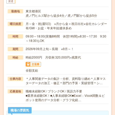
派遣
東京都港区
勤務地
虎ノ門ヒルズ駅から徒歩4分／虎ノ門駅から徒歩5分
月～金・祝(週5日) ※月から金＋祝日出社※会社カレンダー
曜日頻度
有/GW・お盆・年末年始連休多め
09:00～18:00(実働8時間 休憩1時間)※8:30～17:30 9:30
時間
～18:30もOK
2026年09月上旬～長期 ※9月～！
期間
時給2000円 月収例 320,000円+残業代
時給
交通費
全額支給
＊人事関連データの集計・分析、資料取り纏め＊人事マス
仕事内容
ターデータの加工・修正＊部門の予算・実績管理＊シ…
職種未経験OK / ブランクOK / 英語力不要
応募資格
■業界未経験OK！■人事未経験OK■Excel：Vlook関数＆ピ
ボット使用のデータ分析・グラフ化経…
職場の雰囲気