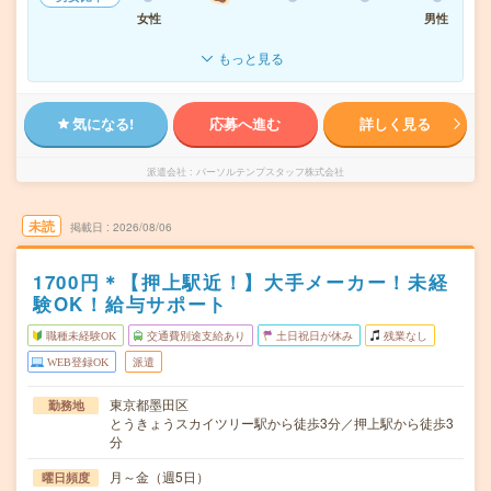
女性
男性
もっと見る
気になる!
応募へ進む
詳しく見る
派遣会社
パーソルテンプスタッフ株式会社
未読
掲載日
2026/08/06
1700円＊【押上駅近！】大手メーカー！未経
験OK！給与サポート
職種未経験OK
交通費別途支給あり
土日祝日が休み
残業なし
WEB登録OK
派遣
東京都墨田区
勤務地
とうきょうスカイツリー駅から徒歩3分／押上駅から徒歩3
分
月～金（週5日）
曜日頻度