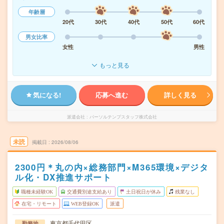
年齢層
20代
30代
40代
50代
60代
男女比率
女性
男性
もっと見る
気になる!
応募へ進む
詳しく見る
派遣会社
パーソルテンプスタッフ株式会社
未読
掲載日
2026/08/06
2300円＊丸の内×総務部門×M365環境×デジタ
ル化・DX推進サポート
職種未経験OK
交通費別途支給あり
土日祝日が休み
残業なし
在宅・リモート
WEB登録OK
派遣
東京都千代田区
勤務地