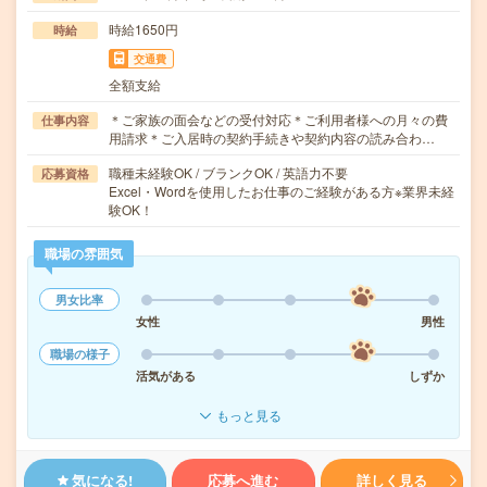
時給1650円
時給
交通費
全額支給
＊ご家族の面会などの受付対応＊ご利用者様への月々の費
仕事内容
用請求＊ご入居時の契約手続きや契約内容の読み合わ…
職種未経験OK / ブランクOK / 英語力不要
応募資格
Excel・Wordを使用したお仕事のご経験がある方※業界未経
験OK！
職場の雰囲気
男女比率
女性
男性
職場の様子
活気がある
しずか
もっと見る
気になる!
応募へ進む
詳しく見る