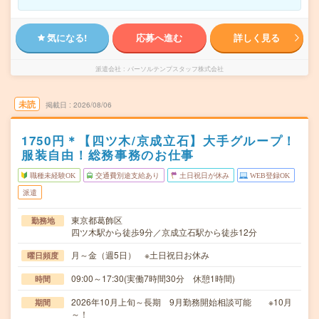
気になる!
応募へ進む
詳しく見る
派遣会社
パーソルテンプスタッフ株式会社
未読
掲載日
2026/08/06
1750円＊【四ツ木/京成立石】大手グループ！
服装自由！総務事務のお仕事
職種未経験OK
交通費別途支給あり
土日祝日が休み
WEB登録OK
派遣
東京都葛飾区
勤務地
四ツ木駅から徒歩9分／京成立石駅から徒歩12分
月～金（週5日） ※土日祝日お休み
曜日頻度
09:00～17:30(実働7時間30分 休憩1時間)
時間
2026年10月上旬～長期 9月勤務開始相談可能 ※10月
期間
～！