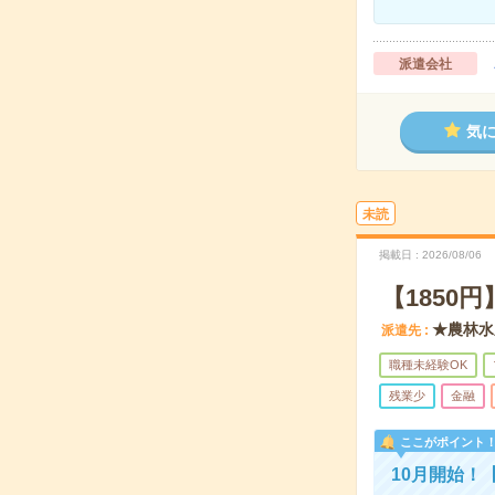
派遣会社
気
未読
掲載日
2026/08/06
【185
★農林水
派遣先
職種未経験OK
残業少
金融
ここがポイント
10月開始！