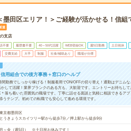
円＊＜墨田区エリア！＞ご経験が活かせる！信組
派遣
の支店
語不要
履歴書不要
40～50代活躍
WEB登録OK
週5日勤務
土日祝休
交費支給
大手
制服
社食/補助あり
職場が分煙
！
＞信用組合での後方事務＋窓口のヘルプ
＆7時間勤務でしっかり稼げる！制服着用でON/OFFの切り替え！通勤はデニム
活かして活躍！業界ブランクのある方も、大歓迎です。エントリーお待ちして
K＊落ち着いた雰囲気の職場です。丁寧に話せる面談と気軽に相談できるアプ
添うテンプ。初めての転職でも安心して進める環境です。
東京都墨田区
とうきょうスカイツリー駅から徒歩7分／押上駅から徒歩9分
月～金（週5日） ※土日祝お休みです！