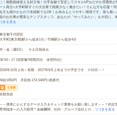
に！複数路線使える好立地！大手金融で安定してスキルUPおだやか雰囲気が
ート両立○大手町駅すぐの大企業で残業少なく働きたい！そんな方を応援＊同
る方も穏やかなので未経験でもOK！お休みもとりやすい環境です。落ち着い
迎のお仕事が豊富なテンプスタッフ。あなたの「やってみたい」を大切に、
づきを見る
東京都千代田区
大手町(東京都)駅から徒歩1分／竹橋駅から徒歩4分
月～金（週5日） ※土日祝休み
08:50～17:10(実働7時間25分 休憩55分)
2026年10月上旬～長期 2027年8月上旬までの予定です ※10月～！
時給1850円 月収例 274,540円+残業代
交通費
全額支給
～～債券にかんするデータ入力＆チェック業務をお願い致します～～＊約定
専用端末への入力処理＊金融機関、社内・グループ会社との…
つづきを見る