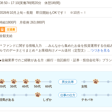
08:50～17:10(実働7時間20分 休憩1時間)
2026年10月上旬～長期 即日開始もOKです！ ※10月～！
時給1800円 月収例 263,880円
交通費
全額支給
＊ファンドに関する情報入力 …みんなから集めたお金を投資運用する仕組
ルでのデータとりまとめ＊お客様向けメール送付（定型文）…
つづきを見る
●金融業界でのご経験がある方（銀行・信託銀行・証券・投信会社等）ブラン
男女比率
20代
30代
40代
50代
60代
女性
仕事の仕方
活気がある
しずか
テキパキ