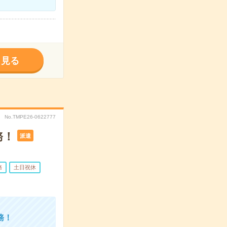
く見る
No.TMPE26-0622777
務！
派遣
務
土日祝休
務！