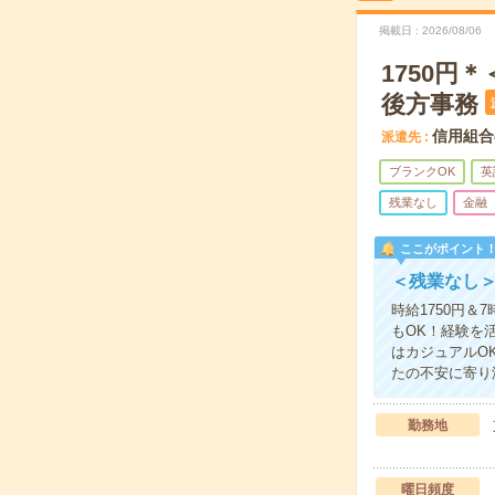
掲載日
2026/08/06
1750
後方事務
信用組合
派遣先
ブランクOK
英
残業なし
金融
ここがポイント
＜残業なし
時給1750円
もOK！経験を
はカジュアルO
たの不安に寄り
勤務地
曜日頻度