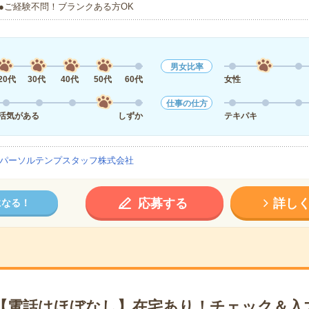
●ご経験不問！ブランクある方OK
男女比率
20代
30代
40代
50代
60代
女性
仕事の仕方
活気がある
しずか
テキパキ
パーソルテンプスタッフ株式会社
応募する
詳し
になる！
円＊【電話はほぼなし】在宅あり！チェック＆入