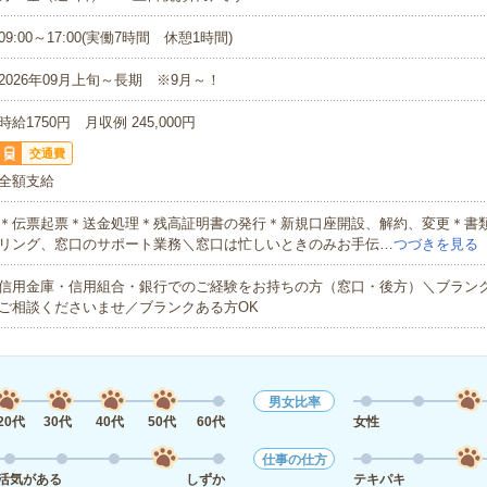
09:00～17:00(実働7時間 休憩1時間)
2026年09月上旬～長期 ※9月～！
時給1750円 月収例 245,000円
交通費
全額支給
＊伝票起票＊送金処理＊残高証明書の発行＊新規口座開設、解約、変更＊書
リング、窓口のサポート業務＼窓口は忙しいときのみお手伝…
つづきを見る
信用金庫・信用組合・銀行でのご経験をお持ちの方（窓口・後方）＼ブラン
ご相談くださいませ／ブランクある方OK
男女比率
20代
30代
40代
50代
60代
女性
仕事の仕方
活気がある
しずか
テキパキ