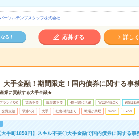
パーソルテンプスタッフ株式会社
応募する
詳し
になる！
0円】大手金融！期間限定！国内債券に関する事
産業に貢献する大手金融★
ブランクOK
英語不要
履歴書不要
40～50代活躍
WEB登録OK
週5日勤
交費支給
駅歩5分
大手
社食/補助あり
職場が禁煙
Word
Excel
！
【大手町1850円】スキル不要〇大手金融で国内債券に関する事