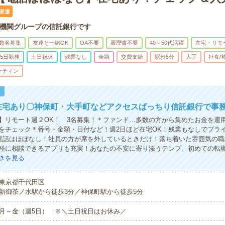
派遣
機関グループの信託銀行です
数名募集
友達と一緒OK
OA不要
履歴書不要
40～50代活躍
在宅・リモ
5日勤務
土日祝休
残業なし
金融
交費支給
駅歩5分
大手
社食/
ーティン
！
在宅あり〇神保町・大手町などアクセスばっちり信託銀行で事
】リモート週２OK！ 3名募集！＊ファンド…多数の方から集めたお金を運
をチェック＊番号・金額・日付など！週2日ほど在宅OK！残業もなしでプラ
電話はほぼなし！社員の方が席を外しているときだけ！落ち着いた雰囲気の職
軽に相談できるアプリも充実！あなたの不安に寄り添うテンプ。初めての転
きを見る
東京都千代田区
新御茶ノ水駅から徒歩3分／神保町駅から徒歩5分
月～金（週5日） ※＼土日祝日はお休み／