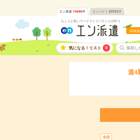
エン派遣
74686
件
エンバイト
82531
件
ちょうど良いワークライフバランスが叶う
関東版
気になる！リスト
0
保存し
週4
未読