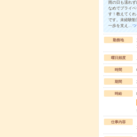
雨の日も濡れず
なめでプライベ
す！教えてくれ
です。未経験歓
一歩を支え…
つ
勤務地
曜日頻度
時間
期間
時給
仕事内容