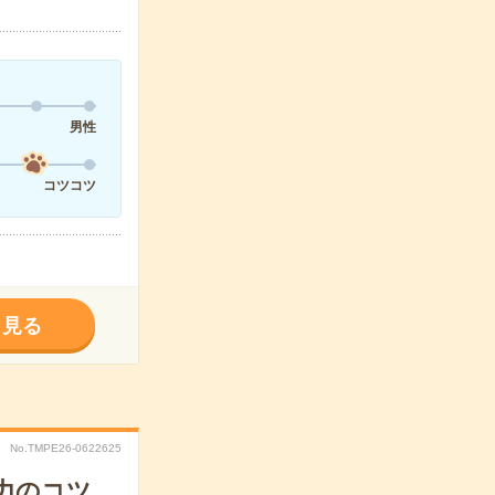
男性
コツコツ
く見る
No.TMPE26-0622625
力のコツ