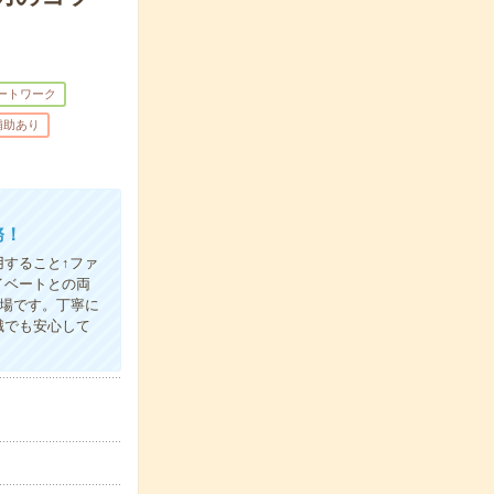
ートワーク
補助あり
務！
用すること↑ファ
イベートとの両
場です。丁寧に
職でも安心して