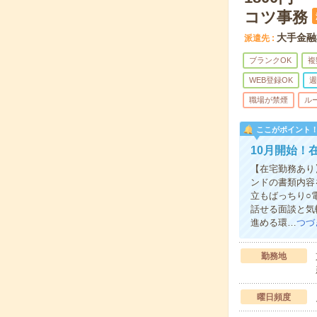
コツ事務
大手金融
派遣先
ブランクOK
複
WEB登録OK
週
職場が禁煙
ル
ここがポイント
10月開始！
【在宅勤務あり
ンドの書類内容
立もばっちり○
話せる面談と気
進める環…
つづ
勤務地
曜日頻度