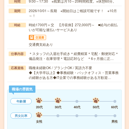
9:00～17:30 ※残業は月10～20時間程度。※休憩60分。
時間
2026/10/01～長期 ※開始日はご相談可能です！ ※10月
期間
～！
時給1700円＋交 【月収例】272,000円～ ■給与の前払
時給
いが可能な速払いサービスあり
交通費
交通費支給あり
＊スタッフの入退社手続き＊経費精算＊宅配・郵便対応＊
仕事内容
備品発注・在庫管理＊電話応対など ＊6ヶ月後に正…
職種未経験OK / ブランクOK / 英語力不要
応募資格
◆【大学卒以上】◆事務経験・バックオフィス・営業事務
の経験がある方◆IT企業での事務経験がある方歓迎…
職場の雰囲気
年齢層
20代
30代
40代
50代
60代
男女比率
女性
男性