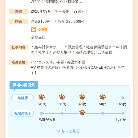
7時間！10時開始や17時終業…
2026年09月下旬～長期 ※9月～！
期間
時給2100円 月収例 235,200円
時給
交通費
全額支給
＊給与計算サポート＊勤怠管理＊社会保険手続き＊年末調
仕事内容
整＊社労士とのやり取り＊備品管理など庶務業務
パソコンスキル不要 / 英語力不要
応募資格
■労務業務の経験がある方【FlexibleCAREERのお仕事で
す】
職場の雰囲気
年齢層
20代
30代
40代
50代
60代
職場の様子
活気がある
しずか
もっと見る