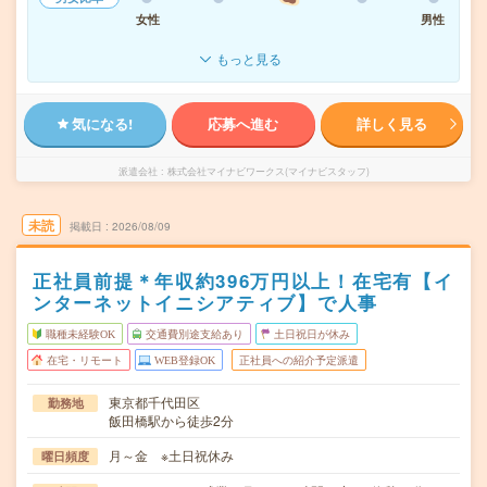
女性
男性
もっと見る
気になる!
応募へ進む
詳しく見る
派遣会社
株式会社マイナビワークス(マイナビスタッフ)
未読
掲載日
2026/08/09
正社員前提＊年収約396万円以上！在宅有【イ
ンターネットイニシアティブ】で人事
職種未経験OK
交通費別途支給あり
土日祝日が休み
在宅・リモート
WEB登録OK
正社員への紹介予定派遣
東京都千代田区
勤務地
飯田橋駅から徒歩2分
月～金 ※土日祝休み
曜日頻度