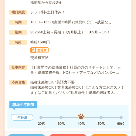
橋前駅から徒歩3分
シフト制※土日休み！
曜日頻度
10:00～16:00(実働:5時間) (休憩60分) ※残業なし
時間
2026/9/上旬～長期（3カ月以上） ★9月～OK！
期間
時給1600円
時給
交通費
交通費支給
【IT業界での総務業務】社員の方のサポートとして、人
仕事内容
事・総務業務全般、PCセットアップなどのオンボー…
職種未経験OK / 英語力不要
応募資格
職種未経験OK！業界未経験OK！【こんな方におススメ！
まずはご応募ください／歓迎条件】総務の経験者大…
職場の雰囲気
年齢層
20代
30代
40代
50代
60代