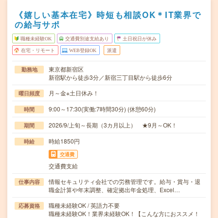
《嬉しい基本在宅》時短も相談OK＊IT業界で
の給与サポ
職種未経験OK
交通費別途支給あり
土日祝日が休み
在宅・リモート
WEB登録OK
派遣
東京都新宿区
勤務地
新宿駅から徒歩3分／新宿三丁目駅から徒歩6分
月～金※土日休み！
曜日頻度
9:00～17:30(実働:7時間30分) (休憩60分)
時間
2026/9/上旬～長期（3カ月以上） ★9月～OK！
期間
時給1850円
時給
交通費
交通費支給
情報セキュリティ会社での労務管理です。給与・賞与・退
仕事内容
職金計算や年末調整、確定拠出年金処理、Excel…
職種未経験OK / 英語力不要
応募資格
職種未経験OK！業界未経験OK！【こんな方におススメ！