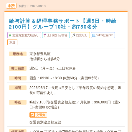
未読
掲載日
2026/08/09
給与計算＆経理事務サポート【週5日・時給
2100円】グループ10社・約750名分
交通費別途支給あり
土日祝日が休み
残業なし
WEB登録OK
派遣
東京都豊島区
勤務地
池袋駅から徒歩6分
週5日（月～金）※土日祝休み
曜日頻度
固定：09:30～18:30 休憩60分（実働8時間）
時間
2026/08/17～長期 ※目安として半年程度の契約を想定、延
期間
長の可能性あり。
時給2,100円(交通費全額支給)／月収例：336,000円（週5
時給
日×実働8Hの場合）
交通費
交通費別途全額支給
＼グループ10社・約750名分の給与計算と経理／グループ
仕事内容