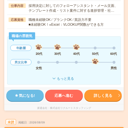
採用決定に対してのフォローアシスタント・メール文面、
仕事内容
テンプレート作成・リスト案件に対する進捗管理・社…
職種未経験OK / ブランクOK / 英語力不要
応募資格
■未経験OK！※Excel：VLOOKUP関数ができる方
職場の雰囲気
年齢層
20代
30代
40代
50代
60代
男女比率
女性
男性
もっと見る
気になる!
応募へ進む
詳しく見る
派遣会社
株式会社リクルートスタッフィング
未読
掲載日
2026/08/09