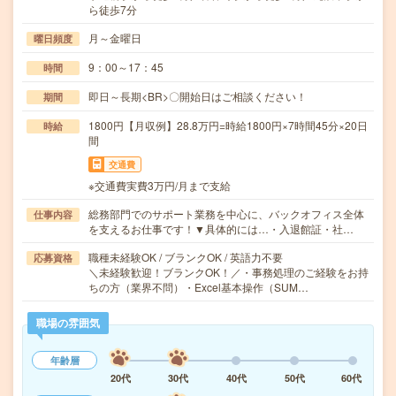
ら徒歩7分
月～金曜日
曜日頻度
9：00～17：45
時間
即日～長期<BR>〇開始日はご相談ください！
期間
1800円【月収例】28.8万円=時給1800円×7時間45分×20日
時給
間
交通費
※交通費実費3万円/月まで支給
総務部門でのサポート業務を中心に、バックオフィス全体
仕事内容
を支えるお仕事です！▼具体的には…・入退館証・社…
職種未経験OK / ブランクOK / 英語力不要
応募資格
＼未経験歓迎！ブランクOK！／・事務処理のご経験をお持
ちの方（業界不問）・Excel基本操作（SUM…
職場の雰囲気
年齢層
20代
30代
40代
50代
60代