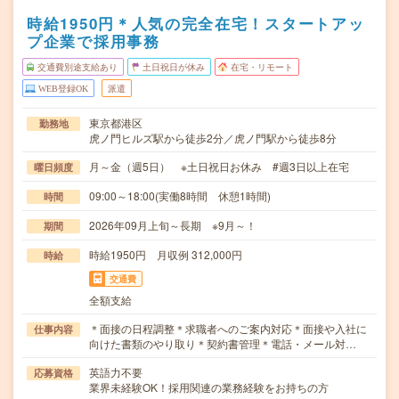
時給1950円＊人気の完全在宅！スタートアッ
プ企業で採用事務
交通費別途支給あり
土日祝日が休み
在宅・リモート
WEB登録OK
派遣
東京都港区
勤務地
虎ノ門ヒルズ駅から徒歩2分／虎ノ門駅から徒歩8分
月～金（週5日） ※土日祝日お休み #週3日以上在宅
曜日頻度
09:00～18:00(実働8時間 休憩1時間)
時間
2026年09月上旬～長期 ※9月～！
期間
時給1950円 月収例 312,000円
時給
交通費
全額支給
＊面接の日程調整＊求職者へのご案内対応＊面接や入社に
仕事内容
向けた書類のやり取り＊契約書管理＊電話・メール対…
英語力不要
応募資格
業界未経験OK！採用関連の業務経験をお持ちの方