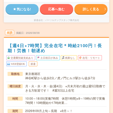
気になる!
応募へ進む
詳しく見る
派遣会社
パーソルテンプスタッフ株式会社
未読
掲載日
2026/08/09
【週4日×7時間】完全在宅＊時給2100円！長
期！労務！朝遅め
交通費別途支給あり
土日祝日が休み
残業なし
在宅・リモート
WEB登録OK
派遣
東京都港区
勤務地
神谷町駅から徒歩2分／虎ノ門ヒルズ駅から徒歩7分
月・火・水・木・金(週4日) ※月末月初の週は週5日勤務で
曜日頻度
きる方歓迎です！ #週3日以上在宅
10:00～18:00(実働7時間 休憩1時間)※9～19時の間で実働
時間
7時間！10時開始や17時終業…
2026年09月上旬～長期 ※9月～！
期間