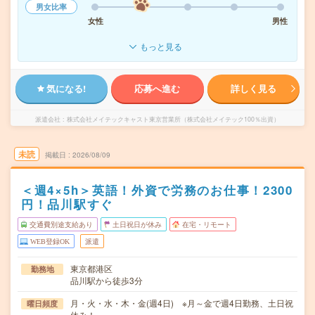
男女比率
女性
男性
もっと見る
気になる!
応募へ進む
詳しく見る
派遣会社
株式会社メイテックキャスト東京営業所（株式会社メイテック100％出資）
未読
掲載日
2026/08/09
＜週4×5h＞英語！外資で労務のお仕事！2300
円！品川駅すぐ
交通費別途支給あり
土日祝日が休み
在宅・リモート
WEB登録OK
派遣
東京都港区
勤務地
品川駅から徒歩3分
月・火・水・木・金(週4日) ※月～金で週4日勤務、土日祝
曜日頻度
休み！