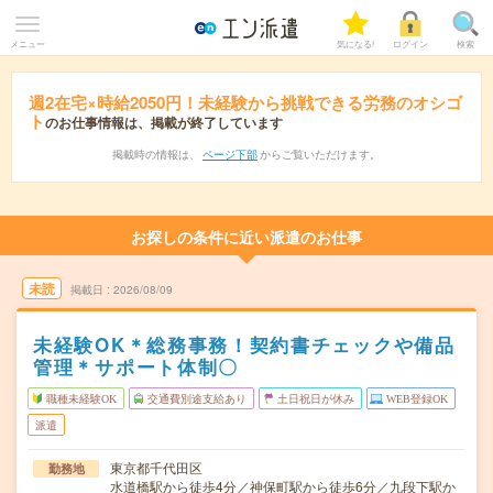
メニュー
気になる!
ログイン
検索
週2在宅×時給2050円！未経験から挑戦できる労務のオシゴ
ト
のお仕事情報は、掲載が終了しています
掲載時の情報は、
ページ下部
からご覧いただけます。
お探しの条件に近い派遣のお仕事
未読
掲載日
2026/08/09
未経験OK＊総務事務！契約書チェックや備品
管理＊サポート体制〇
職種未経験OK
交通費別途支給あり
土日祝日が休み
WEB登録OK
派遣
東京都千代田区
勤務地
水道橋駅から徒歩4分／神保町駅から徒歩6分／九段下駅か