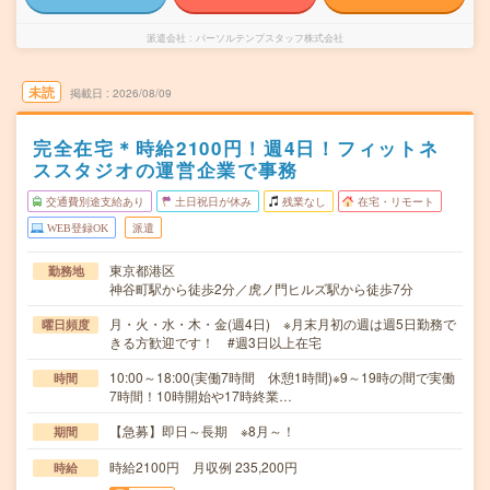
派遣会社
パーソルテンプスタッフ株式会社
未読
掲載日
2026/08/09
完全在宅＊時給2100円！週4日！フィットネ
ススタジオの運営企業で事務
交通費別途支給あり
土日祝日が休み
残業なし
在宅・リモート
WEB登録OK
派遣
東京都港区
勤務地
神谷町駅から徒歩2分／虎ノ門ヒルズ駅から徒歩7分
月・火・水・木・金(週4日) ※月末月初の週は週5日勤務で
曜日頻度
きる方歓迎です！ #週3日以上在宅
10:00～18:00(実働7時間 休憩1時間)※9～19時の間で実働
時間
7時間！10時開始や17時終業…
【急募】即日～長期 ※8月～！
期間
時給2100円 月収例 235,200円
時給