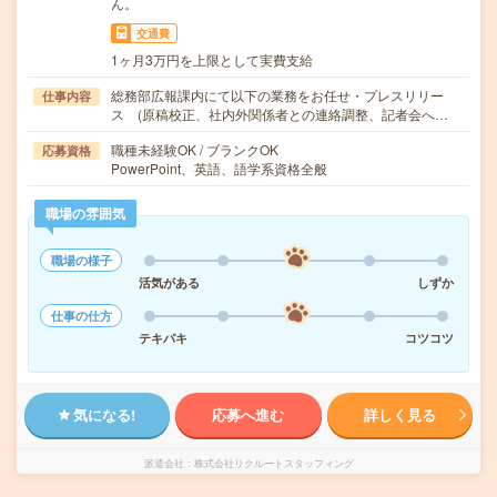
ん。
交通費
1ヶ月3万円を上限として実費支給
総務部広報課内にて以下の業務をお任せ・プレスリリー
仕事内容
ス (原稿校正、社内外関係者との連絡調整、記者会へ…
職種未経験OK / ブランクOK
応募資格
PowerPoint、英語、語学系資格全般
職場の雰囲気
職場の様子
活気がある
しずか
仕事の仕方
テキパキ
コツコツ
気になる!
応募へ進む
詳しく見る
派遣会社
株式会社リクルートスタッフィング