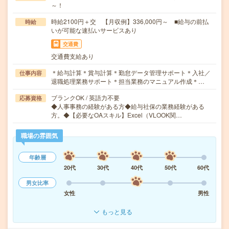
～！
時給2100円＋交 【月収例】336,000円～ ■給与の前払
時給
いが可能な速払いサービスあり
交通費
交通費支給あり
＊給与計算＊賞与計算＊勤怠データ管理サポート＊入社／
仕事内容
退職処理業務サポート＊担当業務のマニュアル作成＊…
ブランクOK / 英語力不要
応募資格
◆人事事務の経験がある方◆給与社保の業務経験がある
方。◆【必要なOAスキル】Excel（VLOOK関…
職場の雰囲気
年齢層
20代
30代
40代
50代
60代
男女比率
女性
男性
もっと見る