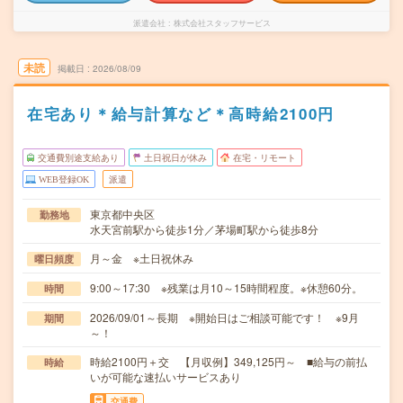
派遣会社
株式会社スタッフサービス
未読
掲載日
2026/08/09
在宅あり＊給与計算など＊高時給2100円
交通費別途支給あり
土日祝日が休み
在宅・リモート
WEB登録OK
派遣
東京都中央区
勤務地
水天宮前駅から徒歩1分／茅場町駅から徒歩8分
月～金 ※土日祝休み
曜日頻度
9:00～17:30 ※残業は月10～15時間程度。※休憩60分。
時間
2026/09/01～長期 ※開始日はご相談可能です！ ※9月
期間
～！
時給2100円＋交 【月収例】349,125円～ ■給与の前払
時給
いが可能な速払いサービスあり
交通費