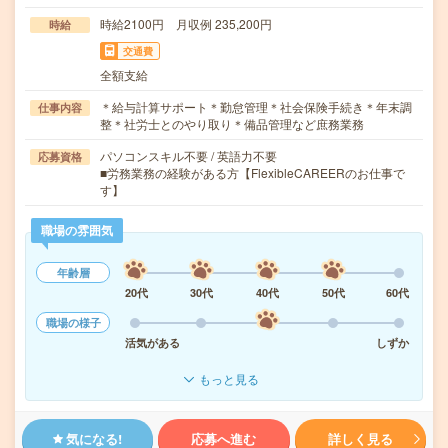
時給2100円 月収例 235,200円
時給
交通費
全額支給
＊給与計算サポート＊勤怠管理＊社会保険手続き＊年末調
仕事内容
整＊社労士とのやり取り＊備品管理など庶務業務
パソコンスキル不要 / 英語力不要
応募資格
■労務業務の経験がある方【FlexibleCAREERのお仕事で
す】
職場の雰囲気
年齢層
20代
30代
40代
50代
60代
職場の様子
活気がある
しずか
もっと見る
気になる!
応募へ進む
詳しく見る