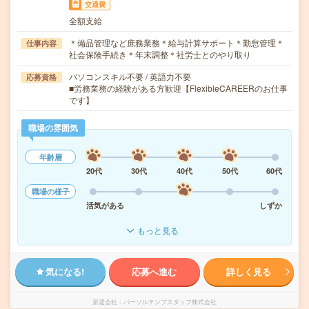
交通費
全額支給
＊備品管理など庶務業務＊給与計算サポート＊勤怠管理＊
仕事内容
社会保険手続き＊年末調整＊社労士とのやり取り
パソコンスキル不要 / 英語力不要
応募資格
■労務業務の経験がある方歓迎【FlexibleCAREERのお仕事
です】
職場の雰囲気
年齢層
20代
30代
40代
50代
60代
職場の様子
活気がある
しずか
もっと見る
気になる!
応募へ進む
詳しく見る
派遣会社
パーソルテンプスタッフ株式会社