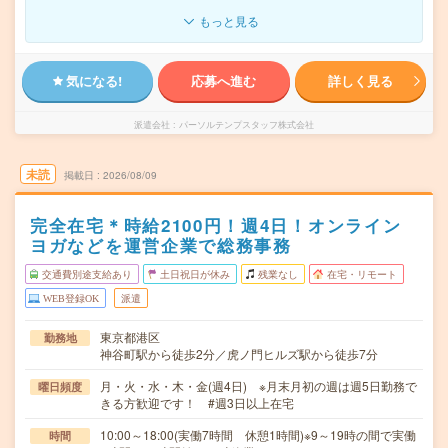
もっと見る
気になる!
応募へ進む
詳しく見る
派遣会社
パーソルテンプスタッフ株式会社
未読
掲載日
2026/08/09
完全在宅＊時給2100円！週4日！オンライン
ヨガなどを運営企業で総務事務
交通費別途支給あり
土日祝日が休み
残業なし
在宅・リモート
WEB登録OK
派遣
東京都港区
勤務地
神谷町駅から徒歩2分／虎ノ門ヒルズ駅から徒歩7分
月・火・水・木・金(週4日) ※月末月初の週は週5日勤務で
曜日頻度
きる方歓迎です！ #週3日以上在宅
10:00～18:00(実働7時間 休憩1時間)※9～19時の間で実働
時間