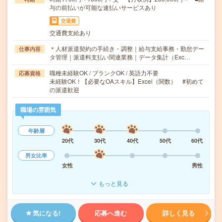
与の前払いが可能な速払いサービスあり
交通費
交通費支給あり
＊人材派遣契約の手続き・調整｜給与支給事務・勤怠デー
仕事内容
タ管理｜派遣料支払い関連業務｜データ集計（Exc…
職種未経験OK / ブランクOK / 英語力不要
応募資格
未経験OK！【必要なOAスキル】Excel（関数） #初めて
の派遣歓迎
職場の雰囲気
年齢層
20代
30代
40代
50代
60代
男女比率
女性
男性
もっと見る
気になる!
応募へ進む
詳しく見る