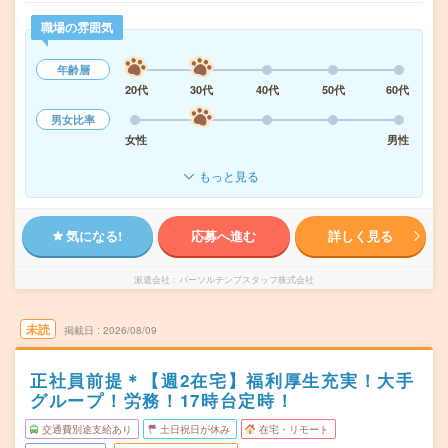
職場の雰囲気
年齢層
20代
30代
40代
50代
60代
男女比率
女性
男性
もっと見る
気になる!
応募へ進む
詳しく見る
派遣会社
パーソルテンプスタッフ株式会社
未読
掲載日
2026/08/09
正社員前提＊【週2在宅】福利厚生充実！大手
グループ！労務！17時台定時！
交通費別途支給あり
土日祝日が休み
在宅・リモート