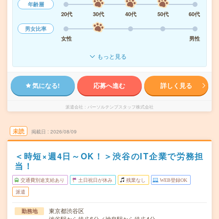
年齢層
20代
30代
40代
50代
60代
男女比率
女性
男性
もっと見る
気になる!
応募へ進む
詳しく見る
派遣会社
パーソルテンプスタッフ株式会社
未読
掲載日
2026/08/09
＜時短×週4日～OK！＞渋谷のIT企業で労務担
当！
交通費別途支給あり
土日祝日が休み
残業なし
WEB登録OK
派遣
東京都渋谷区
勤務地
渋谷駅から徒歩6分／神泉駅から徒歩4分