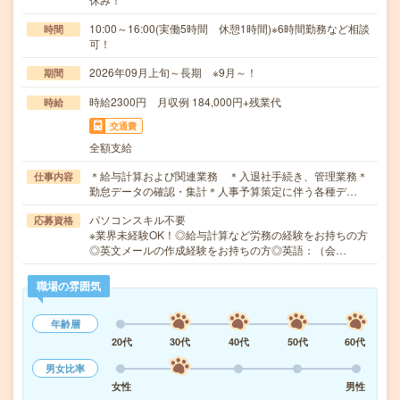
10:00～16:00(実働5時間 休憩1時間)※6時間勤務など相談
時間
可！
2026年09月上旬～長期 ※9月～！
期間
時給2300円 月収例 184,000円+残業代
時給
交通費
全額支給
＊給与計算および関連業務 ＊入退社手続き、管理業務＊
仕事内容
勤怠データの確認・集計＊人事予算策定に伴う各種デ…
パソコンスキル不要
応募資格
※業界未経験OK！◎給与計算など労務の経験をお持ちの方
◎英文メールの作成経験をお持ちの方◎英語：（会…
職場の雰囲気
年齢層
20代
30代
40代
50代
60代
男女比率
女性
男性