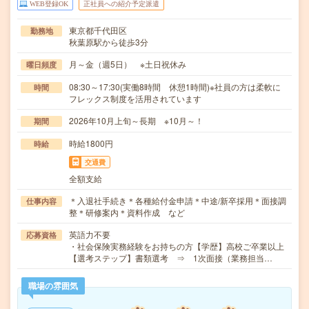
WEB登録OK
正社員への紹介予定派遣
東京都千代田区
勤務地
秋葉原駅から徒歩3分
月～金（週5日） ※土日祝休み
曜日頻度
08:30～17:30(実働8時間 休憩1時間)※社員の方は柔軟に
時間
フレックス制度を活用されています
2026年10月上旬～長期 ※10月～！
期間
時給1800円
時給
交通費
全額支給
＊入退社手続き＊各種給付金申請＊中途/新卒採用＊面接調
仕事内容
整＊研修案内＊資料作成 など
英語力不要
応募資格
・社会保険実務経験をお持ちの方【学歴】高校ご卒業以上
【選考ステップ】書類選考 ⇒ 1次面接（業務担当…
職場の雰囲気