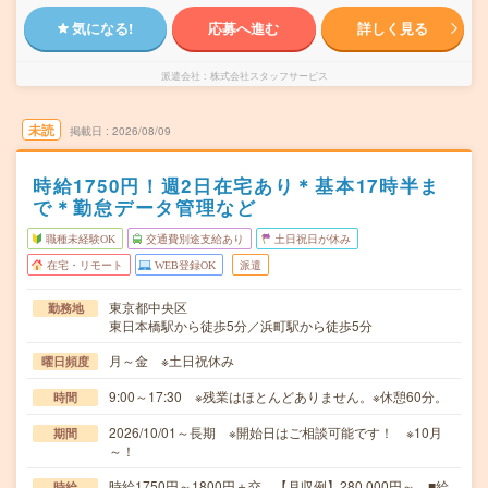
気になる!
応募へ進む
詳しく見る
派遣会社
株式会社スタッフサービス
未読
掲載日
2026/08/09
時給1750円！週2日在宅あり＊基本17時半ま
で＊勤怠データ管理など
職種未経験OK
交通費別途支給あり
土日祝日が休み
在宅・リモート
WEB登録OK
派遣
東京都中央区
勤務地
東日本橋駅から徒歩5分／浜町駅から徒歩5分
月～金 ※土日祝休み
曜日頻度
9:00～17:30 ※残業はほとんどありません。※休憩60分。
時間
2026/10/01～長期 ※開始日はご相談可能です！ ※10月
期間
～！
時給1750円～1800円＋交 【月収例】280,000円～ ■給
時給