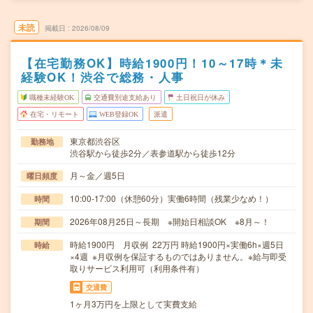
未読
掲載日
2026/08/09
【在宅勤務OK】時給1900円！10～17時＊未
経験OK！渋谷で総務・人事
職種未経験OK
交通費別途支給あり
土日祝日が休み
在宅・リモート
WEB登録OK
派遣
東京都渋谷区
勤務地
渋谷駅から徒歩2分／表参道駅から徒歩12分
月～金／週5日
曜日頻度
10:00-17:00（休憩60分）実働6時間（残業少なめ！）
時間
2026年08月25日～長期 ※開始日相談OK ※8月～！
期間
時給1900円 月収例 22万円 時給1900円×実働6h×週5日
時給
×4週 ※月収例を保証するものではありません。※給与即受
取りサービス利用可（利用条件有）
交通費
1ヶ月3万円を上限として実費支給