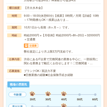
【月火水木金】
曜日頻度
9:00～18:00(休憩60分)【残業】0時間／月間【詳細】10時
時間
～17時勤務もOK！残業はありま…
10月1日から長期（6ヶ月～）です。
期間
時給2000円 ※【月収例】時給2000円×8h×20日＝320000円
時給
＋交通費
交通費
弊社規定により月上限3万円支給です。
渋谷にあるIT企業で労務関連の業務を中心に、一部採用に
仕事内容
関わる業務まで幅広くお任せします！〇労務関連・…
ブランクOK / 英語力不要
応募資格
■労務業務の経験■社会保険手続き経験
職場の雰囲気
年齢層
20代
30代
40代
50代
60代
男女比率