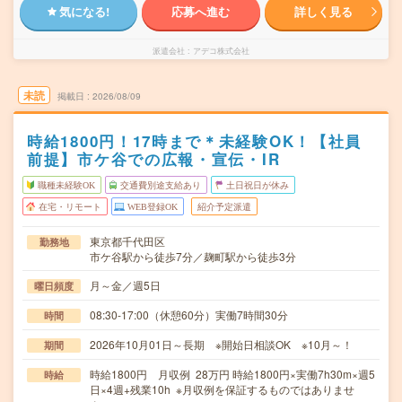
気になる!
応募へ進む
詳しく見る
派遣会社
アデコ株式会社
未読
掲載日
2026/08/09
時給1800円！17時まで＊未経験OK！【社員
前提】市ケ谷での広報・宣伝・IR
職種未経験OK
交通費別途支給あり
土日祝日が休み
在宅・リモート
WEB登録OK
紹介予定派遣
東京都千代田区
勤務地
市ケ谷駅から徒歩7分／麹町駅から徒歩3分
月～金／週5日
曜日頻度
08:30-17:00（休憩60分）実働7時間30分
時間
2026年10月01日～長期 ※開始日相談OK ※10月～！
期間
時給1800円 月収例 28万円 時給1800円×実働7h30m×週5
時給
日×4週+残業10h ※月収例を保証するものではありませ