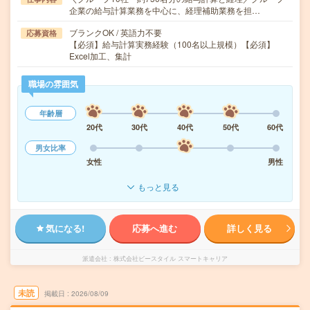
企業の給与計算業務を中心に、経理補助業務を担…
ブランクOK / 英語力不要
応募資格
【必須】給与計算実務経験（100名以上規模）【必須】
Excel加工、集計
職場の雰囲気
年齢層
20代
30代
40代
50代
60代
男女比率
女性
男性
もっと見る
気になる!
応募へ進む
詳しく見る
派遣会社
株式会社ビースタイル スマートキャリア
未読
掲載日
2026/08/09