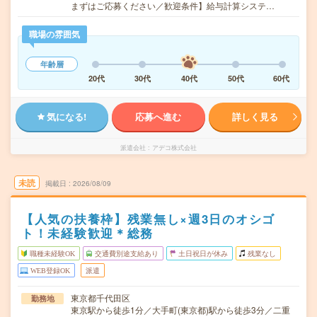
まずはご応募ください／歓迎条件】給与計算システ…
職場の雰囲気
年齢層
20代
30代
40代
50代
60代
気になる!
応募へ進む
詳しく見る
派遣会社
アデコ株式会社
未読
掲載日
2026/08/09
【人気の扶養枠】残業無し×週3日のオシゴ
ト！未経験歓迎＊総務
職種未経験OK
交通費別途支給あり
土日祝日が休み
残業なし
WEB登録OK
派遣
東京都千代田区
勤務地
東京駅から徒歩1分／大手町(東京都)駅から徒歩3分／二重