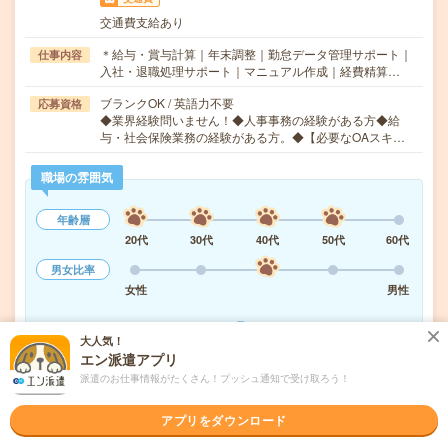
交通費支給あり
＊給与・賞与計算｜年末調整｜勤怠データ管理サポート｜
仕事内容
入社・退職処理サポート｜マニュアル作成｜経費精算…
ブランクOK / 英語力不要
応募資格
◆業界経験問いません！◆人事事務の経験がある方◆給
与・社会保険業務の経験がある方。◆【必要なOAスキ…
職場の雰囲気
年齢層
20代
30代
40代
50代
60代
男女比率
女性
男性
もっと見る
大人気！
エン派遣アプリ
派遣のお仕事情報がたくさん！プッシュ通知で受け取ろう！
気になる!
応募へ進む
詳しく見る
アプリをダウンロード
派遣会社
株式会社スタッフサービス