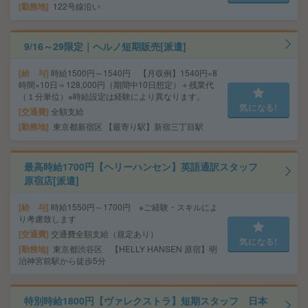
勤務地
122号線沿い
9/16～29限定｜ヘルノ短期販売[派遣]
給 与
時給1500円～1540円 【月収例】1540円×8
時間×10日＝128,000円（期間中10日想定）＋残業代
（１分単位）※時給設定は経験により異なります。
気になる!
交通費
全額支給
勤務地
東京都新宿区 【最寄り駅】新宿三丁目駅
最高時給1700円【ヘリーハンセン】英語通訳スタッフ
原宿店[派遣]
給 与
時給1550円～1700円 ※ご経験・スキルによ
り考慮致します
交通費
交通費全額支給（規定あり）
気になる!
勤務地
東京都渋谷区 【HELLY HANSEN 原宿】明
治神宮前駅から徒歩5分
特別時給1800円【ヴァレクストラ】短期スタッフ 日本