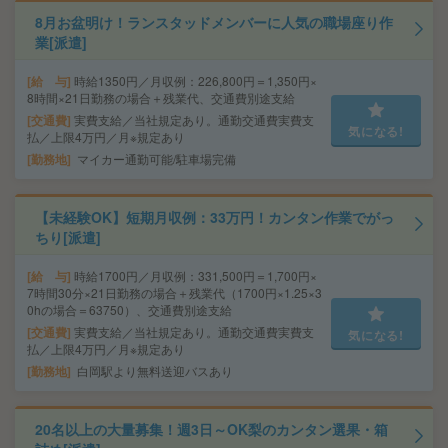
8月お盆明け！ランスタッドメンバーに人気の職場座り作
業[派遣]
給 与
時給1350円／月収例：226,800円＝1,350円×
8時間×21日勤務の場合＋残業代、交通費別途支給
交通費
実費支給／当社規定あり。通勤交通費実費支
気になる!
払／上限4万円／月※規定あり
勤務地
マイカー通勤可能/駐車場完備
【未経験OK】短期月収例：33万円！カンタン作業でがっ
ちり[派遣]
給 与
時給1700円／月収例：331,500円＝1,700円×
7時間30分×21日勤務の場合＋残業代（1700円×1.25×3
0hの場合＝63750）、交通費別途支給
交通費
実費支給／当社規定あり。通勤交通費実費支
気になる!
払／上限4万円／月※規定あり
勤務地
白岡駅より無料送迎バスあり
20名以上の大量募集！週3日～OK梨のカンタン選果・箱