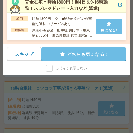
完全在宅＊時給1800円！週4日＆9-16時勤
給 与
時給1700円
務！スプレッドシート入力など[派遣]
交通費
全額支給
気になる!
勤務地
京急久里浜駅送迎バス10分、久里浜駅車6分
時給1800円＋交 ■給与の前払いが可
給与
※車・バイク・自転車通勤OK！
能な速払いサービスあり
東京都渋谷区 山手線 恵比寿（東京）
気になる!
勤務地
駅徒歩5分、東急東横線 代官山駅徒歩
＜採用未経験歓迎＞大手外資＊物流拠点での採用アシス
13分
タント[派遣]
スキップ
どちらも気になる！
給 与
時給2000円
交通費
交通費支給
気になる!
しばらく表示しない
勤務地
群馬県 前橋市 「群馬総社駅」 徒歩 31分
16時台退社！コツコツ丁寧が活きる事務ワーク！[派遣]
給 与
時給1450円
交通費
交通費支給
気になる!
勤務地
群馬県 伊勢崎市 「剛志駅」 徒歩 46分,「新伊
勢崎駅」 徒歩 49分