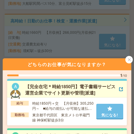
気になる!
勤務地
大船駅民間バス10分、富士見町駅徒歩15分
高時給！日勤のお仕事！検査・運搬作業[派遣]
給 与
時給1660円 【月収例】266,000円(月収例21
日実働)
交通費
交通費支給有り
気になる!
勤務地
境町駅～徒歩30分
どちらのお仕事が気になりますか？
正社員登用実績あり＊【在宅あり】時給1600円！期間限
定！受発注業務に関わる事務[派遣]
1
/10
給 与
時給1600円 月収例 240,000円+残業代
【完全在宅＊時給1850円】電子書籍サービス
運営企業でサイト更新や管理[派遣]
交通費
全額支給
気になる!
勤務地
海老名(相鉄・小田急)駅徒歩7分 ※ららぽー
時給1850円＋交 【月収例】305,250
給与
と側すぐ！駅直結！
円～ ■給与の前払いが可能な速払い
サービスあり
東京都千代田区 東京メトロ半蔵門
気になる!
勤務地
線 神保町駅徒歩3分
1700円＊【10‐16時＠久里浜】車通勤OK！長期！人事：
給与計算[派遣]