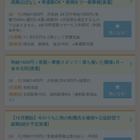
残業ほぼなし▼車通勤OK＊新桐生で一般事務[派遣]
給 与
時給1500円 月収例 24万円 時給1500円×実
働7h45m×週5日×4週+残業5h ※月収例を保証するもの
ではありません。※給与即受取りサービス利用可（利用
条件有）
気になる!
交通費
1ヶ月3万円を上限として実費支給
勤務地
桐生線 新桐生 徒歩16分 ※車通勤可能
時給1400円＜長期＞事務スタッフ！落ち着いた職場×月～
金＠太田[派遣]
給 与
時給1400円 月収例 224,000円+残業代
交通費
全額支給
気になる!
勤務地
太田駅車10分、細谷駅車8分（無料駐車場あ
り）
【10月開始】今のうちに秋の転職先を確保✨公益財団で
総務[紹介予定派遣]
給 与
時給1310円／直接雇用後は賞与あり：年2回