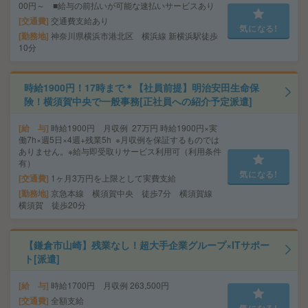
00円～ ■給与の前払いが可能な速払いサービスあり
交通費
交通費支給あり
気になる!
勤務地
神奈川県横浜市港北区 横浜線 新横浜駅徒歩
10分
時給1900円！17時まで＊【社員前提】明治安田生命保
険！横須賀中央で一般事務[正社員への紹介予定派遣]
給 与
時給1900円 月収例 27万円 時給1900円×実
働7h×週5日×4週+残業5h ※月収例を保証するものでは
ありません。※給与即受取りサービス利用可（利用条件
有）
気になる!
交通費
1ヶ月3万円を上限として実費支給
勤務地
京急本線 横須賀中央 徒歩7分 横須賀線
横須賀 徒歩20分
【鎌倉市山崎】残業なし！超大手企業グループ×ITサポー
ト[派遣]
給 与
時給1700円 月収例 263,500円
交通費
全額支給