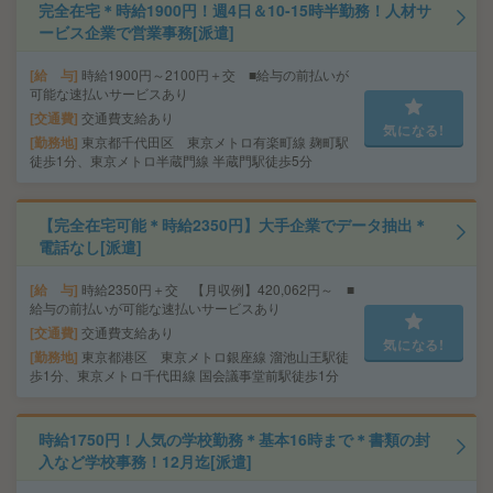
完全在宅＊時給1900円！週4日＆10-15時半勤務！人材サ
ービス企業で営業事務[派遣]
給 与
時給1900円～2100円＋交 ■給与の前払いが
可能な速払いサービスあり
交通費
交通費支給あり
気になる!
勤務地
東京都千代田区 東京メトロ有楽町線 麹町駅
徒歩1分、東京メトロ半蔵門線 半蔵門駅徒歩5分
【完全在宅可能＊時給2350円】大手企業でデータ抽出＊
電話なし[派遣]
給 与
時給2350円＋交 【月収例】420,062円～ ■
給与の前払いが可能な速払いサービスあり
交通費
交通費支給あり
気になる!
勤務地
東京都港区 東京メトロ銀座線 溜池山王駅徒
歩1分、東京メトロ千代田線 国会議事堂前駅徒歩1分
時給1750円！人気の学校勤務＊基本16時まで＊書類の封
入など学校事務！12月迄[派遣]