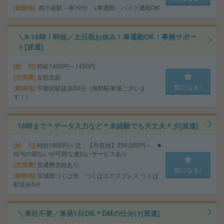
勤務地
西小泉駅～車10分 ※車通勤・バイク通勤OK
＼9-16時！時短／土日祝お休み！車通勤OK！事務サポー
ト[派遣]
給 与
時給1400円～1450円
交通費
全額支給
気になる!
勤務地
宇都宮駅徒歩20分（無料駐車場ございま
す！）
18時まで＊データ入力など＊未経験でも大丈夫＊彡[派遣]
給 与
時給1600円＋交 【月収例】256,000円～ ■
給与の前払いが可能な速払いサービスあり
交通費
交通費支給あり
気になる!
勤務地
茨城県つくば市 つくばエクスプレス つくば
駅徒歩5分
＼来社不要／単発1日OK＊DMの仕分け[派遣]