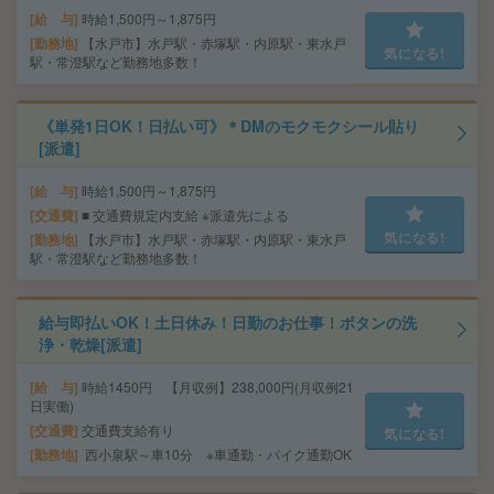
給 与
時給1,500円～1,875円
勤務地
【水戸市】水戸駅・赤塚駅・内原駅・東水戸
気になる!
駅・常澄駅など勤務地多数！
《単発1日OK！日払い可》＊DMのモクモクシール貼り
[派遣]
給 与
時給1,500円～1,875円
交通費
■ 交通費規定内支給 ※派遣先による
気になる!
勤務地
【水戸市】水戸駅・赤塚駅・内原駅・東水戸
駅・常澄駅など勤務地多数！
給与即払いOK！土日休み！日勤のお仕事！ボタンの洗
浄・乾燥[派遣]
給 与
時給1450円 【月収例】238,000円(月収例21
日実働)
交通費
交通費支給有り
気になる!
勤務地
西小泉駅～車10分 ※車通勤・バイク通勤OK