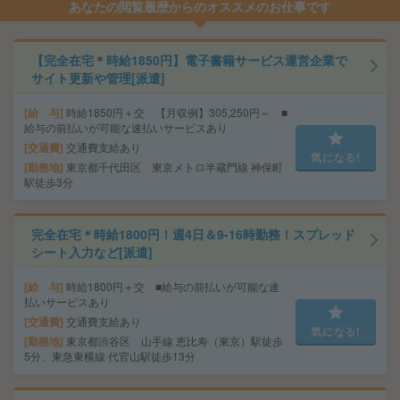
あなたの閲覧履歴からのオススメのお仕事です
【完全在宅＊時給1850円】電子書籍サービス運営企業で
サイト更新や管理[派遣]
給 与
時給1850円＋交 【月収例】305,250円～ ■
給与の前払いが可能な速払いサービスあり
交通費
交通費支給あり
気になる!
勤務地
東京都千代田区 東京メトロ半蔵門線 神保町
駅徒歩3分
完全在宅＊時給1800円！週4日＆9-16時勤務！スプレッド
シート入力など[派遣]
給 与
時給1800円＋交 ■給与の前払いが可能な速
払いサービスあり
交通費
交通費支給あり
気になる!
勤務地
東京都渋谷区 山手線 恵比寿（東京）駅徒歩
5分、東急東横線 代官山駅徒歩13分