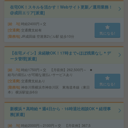
在宅OK！スキルを活かす！Webサイト更新／運用業務！
@成田エリア[派遣]
給 与
時給2400円＋交
交通費
交通費支給有
気になる!
勤務地
JR成田線 空港第2ビル駅 徒歩10分
【在宅メイン】未経験OK！17時まで×ほぼ残業なし＊デ
ータ管理[派遣]
給 与
時給1750円＋交 【月収例】262,500円～ ■
給与の前払いが可能な速払いサービスあり
交通費
交通費支給あり
気になる!
勤務地
神奈川県横浜市神奈川区 東海道本線（東日
本） 横浜駅徒歩6分
新横浜＊高時給＊週4日から・16時退社相談OK＊経理事
務[派遣]
給 与
時給2000円～2100円＋交 【月収例】367,5