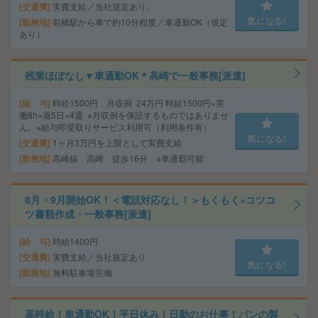
交通費
実費支給／当社規定あり。
気になる!
勤務地
前橋駅から車で約10分程度／車通勤OK（規定
あり）
残業ほぼなし▼車通勤OK＊高崎で一般事務[派遣]
給 与
時給1500円 月収例 24万円 時給1500円×実
働8h×週5日×4週 ※月収例を保証するものではありませ
ん。※給与即受取りサービス利用可（利用条件有）
気になる!
交通費
1ヶ月3万円を上限として実費支給
勤務地
高崎線 高崎 徒歩16分 ※車通勤可能
8月・9月開始OK！＜電話対応なし！＞もくもく×コツコ
ツ書類作成・一般事務[派遣]
給 与
時給1400円
交通費
実費支給／当社規定あり
気になる!
勤務地
無料駐車場完備
高時給！車通勤OK！平日休み！日勤のお仕事！パンの製