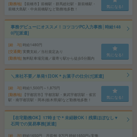
勤務地
【前橋市】前橋駅・群馬総社駅・新前橋駅・
気になる!
前橋大島駅・中央前橋駅など勤務地多数！
事務デビューにオススメ！コツコツPC入力事務│時給148
0円[派遣]
給 与
時給1480円
交通費
実費支給／当社規定あり
気になる!
勤務地
無料駐車場完備／最寄り駅から徒歩5分圏内
＼来社不要／単発1日OK＊お菓子の仕分け[派遣]
給 与
時給1,500円～1,875円
勤務地
【宇都宮市】宇都宮駅・東武宇都宮駅・雀宮
気になる!
駅・南宇都宮駅・岡本(栃木県)駅など勤務地多数！
【在宅勤務OK】17時まで＊未経験OK！残業ほぼなし▼
石岡での貿易事務[派遣]
給 与
時給1650円 月収例 9万円 時給1650円×実働