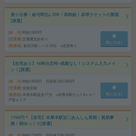
座り仕事！給与即払いOK！高時給！卓球ラケットの製造
[派遣]
給 与
時給1600円
交通費
交通費支給有り
気になる!
勤務地
新所沢駅～バス15分 ※送迎有り
【在宅あり】16時台定時×残業なし！システム入力メイ
ン！[派遣]
給 与
時給1600円 月収例 250,560円
交通費
全額支給
気になる!
勤務地
本厚木駅徒歩17分 ※本厚木駅から1.4ｋｍ！
戸室エリア
1700円＊【在宅】本厚木駅近〇あんしん長期！貿易事
務！朝ゆっくり[派遣]
給 与
時給1700円 月収例 238,000円