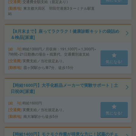
交通費
交通費全額支給（規定あり）
勤務地
東京都大田区 羽田空港第3ターミナル駅直
結
【8月末まで】座ってラクラク！健康診断キットの袋詰め
＆検品[派遣]
給 与
時給1300円／月収例：191,100円＝1,300円×
7時間×21日勤務の場合＋残業代、交通費別途支給
交通費
実費支給／当社規定あり。
気になる!
勤務地
霞ヶ関駅から車7分、徒歩15分
【時給1600円】大手化粧品メーカーで実験サポート｜土
日祝休[派遣]
給 与
時給1600円
交通費
実費支給／当社規定あり。
気になる!
勤務地
南大塚駅から徒歩5分
【時給1400円】モクモク作業が得意な方に！試薬のチェ