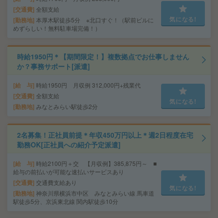
交通費
全額支給
気になる!
勤務地
本厚木駅徒歩5分 ※北口すぐ！（駅前ビルに
めずらしい！無料駐車場完備！）
時給1950円＊【期間限定！】複数拠点でお仕事しません
か？事務サポート[派遣]
給 与
時給1950円 月収例 312,000円+残業代
交通費
全額支給
気になる!
勤務地
みなとみらい駅徒歩2分
2名募集！正社員前提＊年収450万円以上＊週2日程度在宅
勤務OK[正社員への紹介予定派遣]
給 与
時給2100円＋交 【月収例】385,875円～ ■
給与の前払いが可能な速払いサービスあり
交通費
交通費支給あり
気になる!
勤務地
神奈川県横浜市中区 みなとみらい線 馬車道
駅徒歩5分、京浜東北線 関内駅徒歩10分