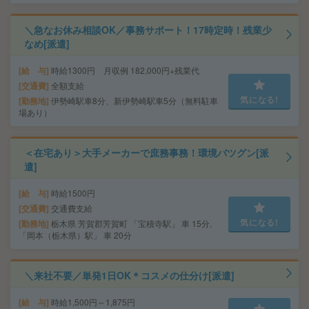
＼急なお休み相談OK／事務サポート！17時定時！残業少
なめ[派遣]
給 与
時給1300円 月収例 182,000円+残業代
交通費
全額支給
気になる!
勤務地
伊勢崎駅車8分、新伊勢崎駅車5分（無料駐車
場あり）
＜在宅あり＞大手メーカーで庶務事務！環境バツグン[派
遣]
給 与
時給1500円
交通費
交通費支給
気になる!
勤務地
栃木県 芳賀郡芳賀町 「宝積寺駅」 車 15分,
「岡本（栃木県）駅」 車 20分
＼来社不要／単発1日OK＊コスメの仕分け[派遣]
給 与
時給1,500円～1,875円