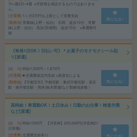
7h×週2日×4週 ※月収例を保証するものではありませ
ん。
交通費
1ヶ月3万円を上限として実費支給
気になる!
勤務地
常磐線(上野－仙台) 石岡 徒歩10分 常磐
線(上野－仙台) 高浜(茨城県) 徒歩15分 ※車通勤可
能
《単発1日OK！日払い可》＊お菓子のモクモクシール貼
り[派遣]
給 与
時給1,500円～1,875円
交通費
■ 交通費規定内支給 ※派遣先による
気になる!
勤務地
【宇都宮市】宇都宮駅・東武宇都宮駅・雀宮
駅・南宇都宮駅・岡本(栃木県)駅など勤務地多数！
高時給！車通勤OK！土日休み！日勤のお仕事！検査作業
など[派遣]
給 与
時給1250円 【月収例】205,000円(月収例21
日実働)
交通費
交通費支給有り
気になる!