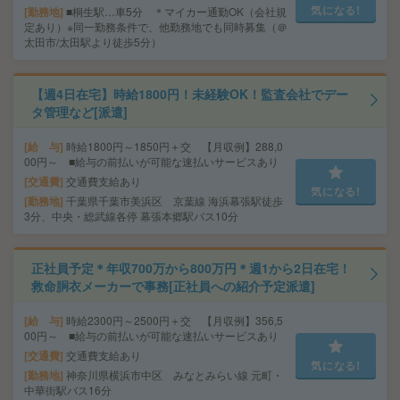
気になる!
勤務地
■桐生駅…車5分 ＊マイカー通勤OK（会社規
定あり）※同一勤務条件で、他勤務地でも同時募集（＠
太田市/太田駅より徒歩5分）
【週4日在宅】時給1800円！未経験OK！監査会社でデー
タ管理など[派遣]
給 与
時給1800円～1850円＋交 【月収例】288,0
00円～ ■給与の前払いが可能な速払いサービスあり
交通費
交通費支給あり
気になる!
勤務地
千葉県千葉市美浜区 京葉線 海浜幕張駅徒歩
3分、中央・総武線各停 幕張本郷駅バス10分
正社員予定＊年収700万から800万円＊週1から2日在宅！
救命胴衣メーカーで事務[正社員への紹介予定派遣]
給 与
時給2300円～2500円＋交 【月収例】356,5
00円～ ■給与の前払いが可能な速払いサービスあり
交通費
交通費支給あり
気になる!
勤務地
神奈川県横浜市中区 みなとみらい線 元町・
中華街駅バス16分