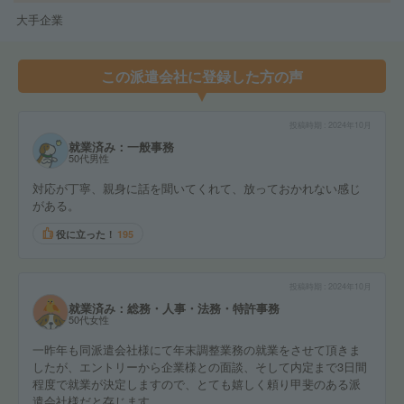
大手企業
この派遣会社に登録した方の声
投稿時期
2024年10月
就業済み：一般事務
50代男性
対応が丁寧、親身に話を聞いてくれて、放っておかれない感じ
がある。
役に立った！
195
投稿時期
2024年10月
就業済み：総務・人事・法務・特許事務
50代女性
一昨年も同派遣会社様にて年末調整業務の就業をさせて頂きま
したが、エントリーから企業様との面談、そして内定まで3日間
程度で就業が決定しますので、とても嬉しく頼り甲斐のある派
遣会社様だと存じます。