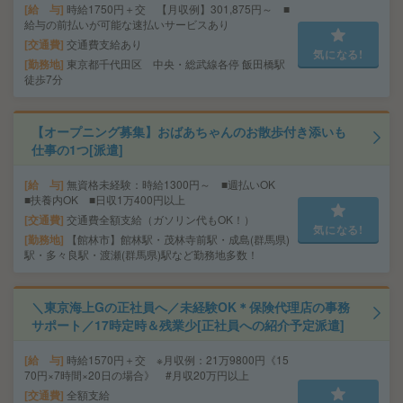
給 与
時給1750円＋交 【月収例】301,875円～ ■
給与の前払いが可能な速払いサービスあり
交通費
交通費支給あり
気になる!
勤務地
東京都千代田区 中央・総武線各停 飯田橋駅
徒歩7分
【オープニング募集】おばあちゃんのお散歩付き添いも
仕事の1つ[派遣]
給 与
無資格未経験：時給1300円～ ■週払いOK
■扶養内OK ■日収1万400円以上
交通費
交通費全額支給（ガソリン代もOK！）
気になる!
勤務地
【館林市】館林駅・茂林寺前駅・成島(群馬県)
駅・多々良駅・渡瀬(群馬県)駅など勤務地多数！
＼東京海上Gの正社員へ／未経験OK＊保険代理店の事務
サポート／17時定時＆残業少[正社員への紹介予定派遣]
給 与
時給1570円＋交 ※月収例：21万9800円《15
70円×7時間×20日の場合》 #月収20万円以上
交通費
全額支給