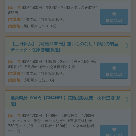
給 与
時給1500円／夜22時～翌5時までは深夜時給1
875円
交通費
実費支給／当社規定あり。
気になる!
勤務地
川口駅からバス10分
【土日休み】【時給1500円】重いものなし！部品の納品
チェック・在庫管理[派遣]
給 与
時給1500円／月収例：252,000円＝1,500円×
8時間×21日勤務の場合＋交通費別途支給
交通費
実費支給／当社規定あり。
気になる!
勤務地
赤羽駅から徒歩8分
最高時給1900円【CHANEL】英語通訳販売 羽田空港[派
遣]
給 与
時給1700円～1900円 ※未経験者：1700円
ファッション・受付・ホテルなどの接客販売経験者：1
750円 ハイブランド経験者：1800円 シャネル経験者：
1900円
気になる!