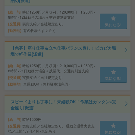
詰め[派遣]
給 与
時給1250円／月収例：120,000円＝1,250円×
8時間×12日勤務の場合＋交通費別途支給
交通費
実費支給／当社規定あり。
気になる!
勤務地
有名牧場のすぐ近く
【急募】座り仕事＆立ち仕事バランス良し！ピカピカ職
場で軽作業[派遣]
給 与
時給1250円／月収例：210,000円＝1,250円×
8時間×21日勤務の場合＋残業代、交通費別途支給
交通費
実費支給／当社規定あり。
気になる!
勤務地
車通勤OK（無料駐車場完備）
スピードよりも丁寧に！未経験OK！作業はカンタン×完
全座り[派遣]
給 与
時給1500円
交通費
実費支給／当社規定あり。通勤交通費実費支
払／上限4万円／月※規定あり
気になる!