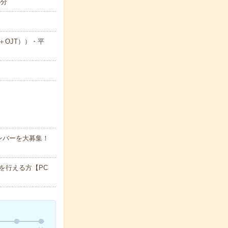
5分
＋OJT））・平
ンバーを大募集！
を行える方【PC