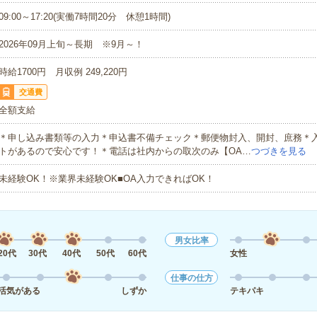
09:00～17:20(実働7時間20分 休憩1時間)
2026年09月上旬～長期 ※9月～！
時給1700円 月収例 249,220円
交通費
全額支給
＊申し込み書類等の入力＊申込書不備チェック＊郵便物封入、開封、庶務＊
トがあるので安心です！＊電話は社内からの取次のみ【OA…
つづきを見る
未経験OK！※業界未経験OK■OA入力できればOK！
男女比率
20代
30代
40代
50代
60代
女性
仕事の仕方
活気がある
しずか
テキパキ