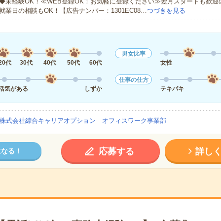
◆未経験OK！≪WEB登録OK！お気軽に登録ください≫翌月スタートも歓迎
就業日の相談もOK！【広告ナンバー：1301EC08…
つづきを見る
男女比率
20代
30代
40代
50代
60代
女性
仕事の仕方
活気がある
しずか
テキパキ
株式会社綜合キャリアオプション オフィスワーク事業部
応募する
詳し
になる！