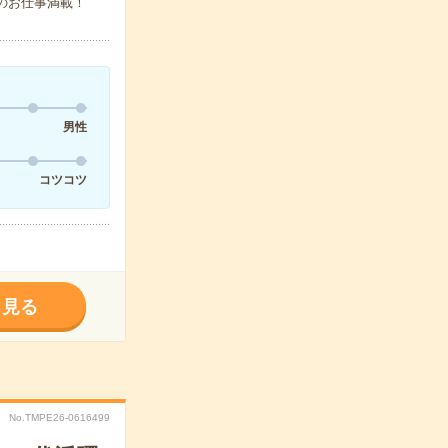
のお仕事満載！
男性
コツコツ
く見る
No.TMPE26-0616499