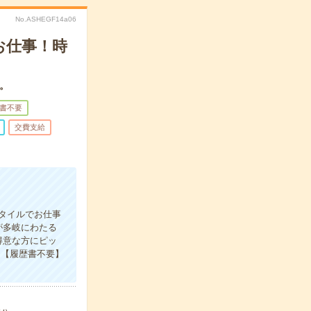
No.ASHEGF14a06
お仕事！時
。
書不要
交費支給
タイルでお仕事
が多岐にわたる
得意な方にピッ
✦【履歴書不要】