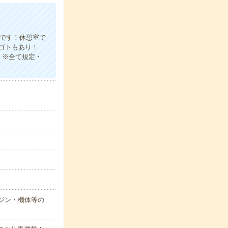
！
場です！休憩室で
シゴトもあり！
 ※全て規定・
。
ジン・機体等の