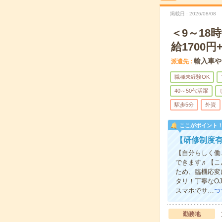
掲載日
2026/08/08
＜9～1
給1700円
輸入車や
派遣先
職種未経験OK
40～50代活躍
駅歩5分
外資
ここがポイント
【研修制度有
【自分らしく働
できます♬【こ
ため、臨機応変
タリ！丁寧なO
スマホでサ…
つ
勤務地