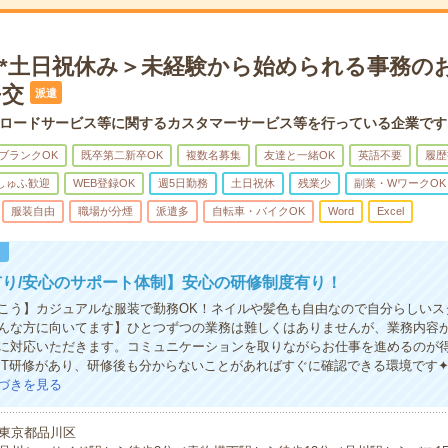
8時*土日祝休み＞未経験から始められる事務の
+交
派遣
ロードサービス等に関するカスタマーサービス等を行っている企業です
ブランクOK
既卒第二新卒OK
複数名募集
友達と一緒OK
英語不要
履歴
しゅふ歓迎
WEB登録OK
週5日勤務
土日祝休
残業少
副業・WワークOK
服装自由
職場が分煙
派遣多
自転車・バイクOK
Word
Excel
！
り/安心のサポート体制】安心の研修制度有り！
こう】カジュアルな服装で勤務OK！ネイルや髪色も自由なので自分らしいス
んな方に向いてます】ひとつずつの業務は難しくはありませんが、業務内容
に対応いただきます。コミュニケーションを取りながらお仕事を進めるのが
JT研修があり、研修後も分からないことがあればすぐに確認できる環境です
づきを見る
東京都品川区