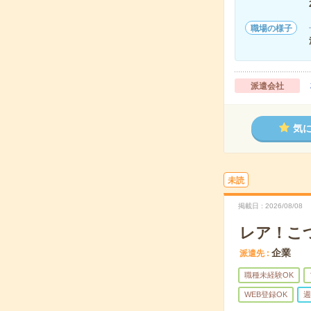
職場の様子
派遣会社
気
未読
掲載日
2026/08/08
レア！こ
企業
派遣先
職種未経験OK
WEB登録OK
週