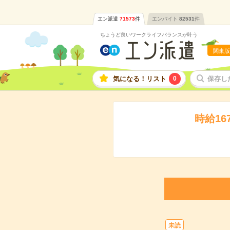
エン派遣
71573
件
エンバイト
82531
件
ちょうど良いワークライフバランスが叶う
関東版
気になる！リスト
0
保存し
時給1
未読