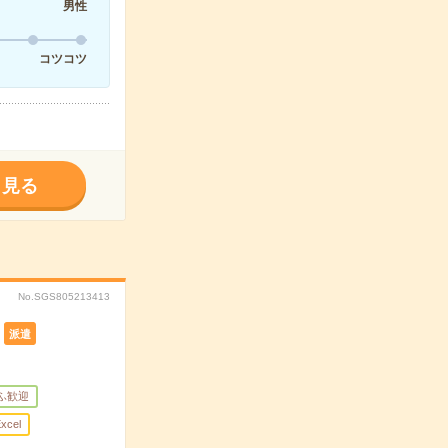
男性
コツコツ
く見る
No.SGS805213413
派遣
ふ歓迎
xcel