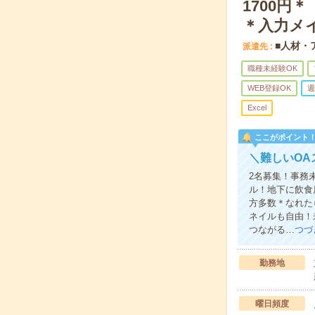
1700円
＊入力メ
■人材・
派遣先
職種未経験OK
WEB登録OK
週
Excel
ここがポイント
＼難しいOA
2名募集！事務
ル！地下に飲食
方多数＊なれた
ネイルも自由！
つながる…
つづ
勤務地
曜日頻度