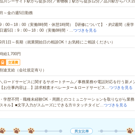
品川シーサイド駅から徒歩3分／青物横丁駅から徒歩12分／品川駅からバス1
月～金の週5日勤務
9：00～18：00（実働8時間・休憩1時間）【研修について】・約2週間（座学
日週5日：9：00～18：00（実働8時間・…
つづきを見る
9月1日～長期（就業開始日の相談OK！お気軽にご相談ください）
時給1,700円
交通費
別途支給（会社規定有り）
＼ロードサービスに関するサポートチーム／事務業務や電話対応を行う新メ
【お仕事内容は…】請求精査オペレーター＆ロードサービス…
つづきを見る
・学歴不問・職種未経験OK・周囲とのコミュニケーションを取りながら業務
スキル】■文字入力がスムーズにできる方※タッチタイピ…
つづきを見る
男女比率