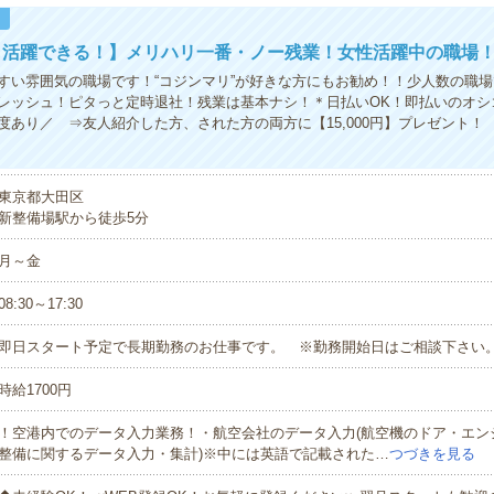
！
も活躍できる！】メリハリ一番・ノー残業！女性活躍中の職場
すい雰囲気の職場です！“コジンマリ”が好きな方にもお勧め！！少人数の職
レッシュ！ピタっと定時退社！残業は基本ナシ！＊日払いOK！即払いのオ
あり／ ⇒友人紹介した方、された方の両方に【15,000円】プレゼント！
東京都大田区
新整備場駅から徒歩5分
月～金
08:30～17:30
即日スタート予定で長期勤務のお仕事です。 ※勤務開始日はご相談下さい
時給1700円
！空港内でのデータ入力業務！・航空会社のデータ入力(航空機のドア・エン
整備に関するデータ入力・集計)※中には英語で記載された…
つづきを見る