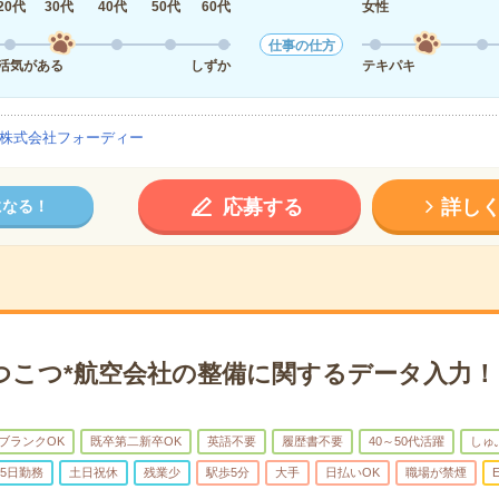
20代
30代
40代
50代
60代
女性
仕事の仕方
活気がある
しずか
テキパキ
株式会社フォーディー
応募する
詳し
になる！
つこつ*航空会社の整備に関するデータ入力！
ブランクOK
既卒第二新卒OK
英語不要
履歴書不要
40～50代活躍
しゅ
5日勤務
土日祝休
残業少
駅歩5分
大手
日払いOK
職場が禁煙
E