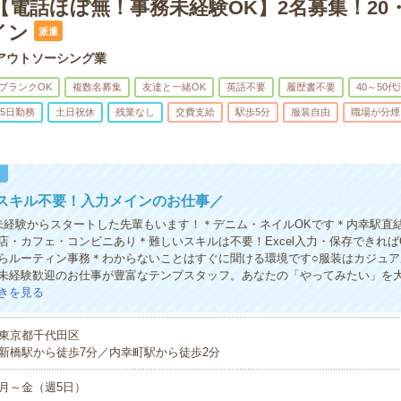
＊【電話ほぼ無！事務未経験OK】2名募集！20
イン
派遣
アウトソーシング業
ブランクOK
複数名募集
友達と一緒OK
英語不要
履歴書不要
40～50
5日勤務
土日祝休
残業なし
交費支給
駅歩5分
服装自由
職場が分煙
！
スキル不要！入力メインのお仕事／
未経験からスタートした先輩もいます！＊デニム・ネイルOKです＊内幸駅直
店・カフェ・コンビニあり＊難しいスキルは不要！Excel入力・保存できれば
らルーティン事務＊わからないことはすぐに聞ける環境です○服装はカジュア
未経験歓迎のお仕事が豊富なテンプスタッフ。あなたの「やってみたい」を
きを見る
東京都千代田区
新橋駅から徒歩7分／内幸町駅から徒歩2分
月～金（週5日）