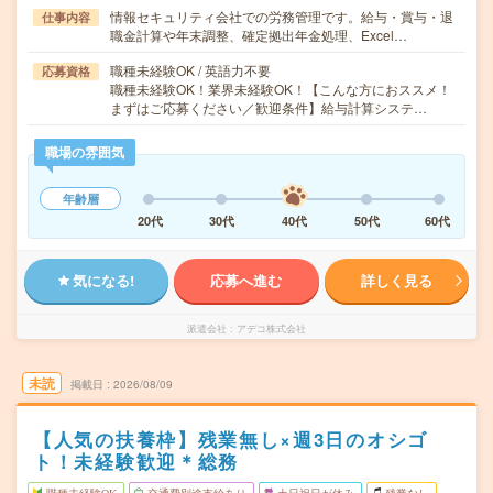
情報セキュリティ会社での労務管理です。給与・賞与・退
仕事内容
職金計算や年末調整、確定拠出年金処理、Excel…
職種未経験OK / 英語力不要
応募資格
職種未経験OK！業界未経験OK！【こんな方におススメ！
まずはご応募ください／歓迎条件】給与計算システ…
職場の雰囲気
年齢層
20代
30代
40代
50代
60代
気になる!
応募へ進む
詳しく見る
派遣会社
アデコ株式会社
未読
掲載日
2026/08/09
【人気の扶養枠】残業無し×週3日のオシゴ
ト！未経験歓迎＊総務