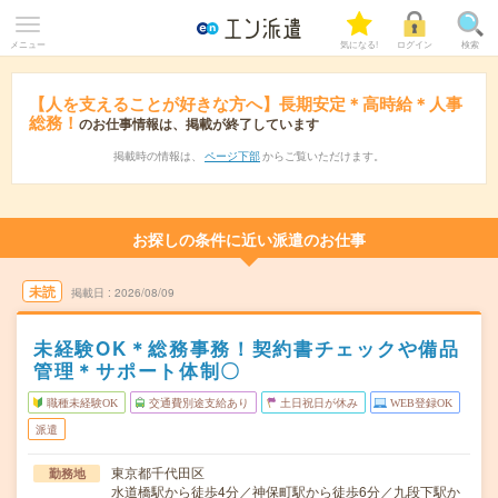
メニュー
気になる!
ログイン
検索
【人を支えることが好きな方へ】長期安定＊高時給＊人事
総務！
のお仕事情報は、掲載が終了しています
掲載時の情報は、
ページ下部
からご覧いただけます。
お探しの条件に近い派遣のお仕事
未読
掲載日
2026/08/09
未経験OK＊総務事務！契約書チェックや備品
管理＊サポート体制〇
職種未経験OK
交通費別途支給あり
土日祝日が休み
WEB登録OK
派遣
東京都千代田区
勤務地
水道橋駅から徒歩4分／神保町駅から徒歩6分／九段下駅か