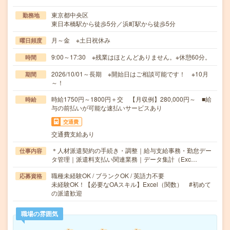
東京都中央区
勤務地
東日本橋駅から徒歩5分／浜町駅から徒歩5分
月～金 ※土日祝休み
曜日頻度
9:00～17:30 ※残業はほとんどありません。※休憩60分。
時間
2026/10/01～長期 ※開始日はご相談可能です！ ※10月
期間
～！
時給1750円～1800円＋交 【月収例】280,000円～ ■給
時給
与の前払いが可能な速払いサービスあり
交通費
交通費支給あり
＊人材派遣契約の手続き・調整｜給与支給事務・勤怠デー
仕事内容
タ管理｜派遣料支払い関連業務｜データ集計（Exc…
職種未経験OK / ブランクOK / 英語力不要
応募資格
未経験OK！【必要なOAスキル】Excel（関数） #初めて
の派遣歓迎
職場の雰囲気