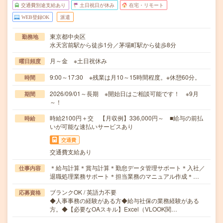
交通費別途支給あり
土日祝日が休み
在宅・リモート
WEB登録OK
派遣
東京都中央区
勤務地
水天宮前駅から徒歩1分／茅場町駅から徒歩8分
月～金 ※土日祝休み
曜日頻度
9:00～17:30 ※残業は月10～15時間程度。※休憩60分。
時間
2026/09/01～長期 ※開始日はご相談可能です！ ※9月
期間
～！
時給2100円＋交 【月収例】336,000円～ ■給与の前払
時給
いが可能な速払いサービスあり
交通費
交通費支給あり
＊給与計算＊賞与計算＊勤怠データ管理サポート＊入社／
仕事内容
退職処理業務サポート＊担当業務のマニュアル作成＊…
ブランクOK / 英語力不要
応募資格
◆人事事務の経験がある方◆給与社保の業務経験がある
方。◆【必要なOAスキル】Excel（VLOOK関…