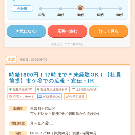
年齢層
20代
30代
40代
50代
60代
気になる!
応募へ進む
詳しく見る
派遣会社
アデコ株式会社
未読
掲載日
2026/08/09
時給1800円！17時まで＊未経験OK！【社員
前提】市ケ谷での広報・宣伝・IR
職種未経験OK
交通費別途支給あり
土日祝日が休み
在宅・リモート
WEB登録OK
紹介予定派遣
東京都千代田区
勤務地
市ケ谷駅から徒歩7分／麹町駅から徒歩3分
月～金／週5日
曜日頻度
08:30-17:00（休憩60分）実働7時間30分
時間