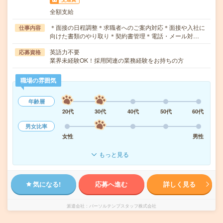
全額支給
＊面接の日程調整＊求職者へのご案内対応＊面接や入社に
仕事内容
向けた書類のやり取り＊契約書管理＊電話・メール対…
英語力不要
応募資格
業界未経験OK！採用関連の業務経験をお持ちの方
職場の雰囲気
年齢層
20代
30代
40代
50代
60代
男女比率
女性
男性
もっと見る
気になる!
応募へ進む
詳しく見る
派遣会社
パーソルテンプスタッフ株式会社