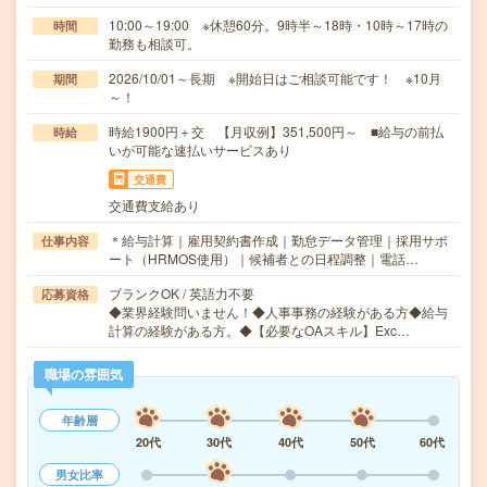
10:00～19:00 ※休憩60分。9時半～18時・10時～17時の
時間
勤務も相談可。
2026/10/01～長期 ※開始日はご相談可能です！ ※10月
期間
～！
時給1900円＋交 【月収例】351,500円～ ■給与の前払
時給
いが可能な速払いサービスあり
交通費
交通費支給あり
＊給与計算｜雇用契約書作成｜勤怠データ管理｜採用サポ
仕事内容
ート（HRMOS使用）｜候補者との日程調整｜電話…
ブランクOK / 英語力不要
応募資格
◆業界経験問いません！◆人事事務の経験がある方◆給与
計算の経験がある方。◆【必要なOAスキル】Exc…
職場の雰囲気
年齢層
20代
30代
40代
50代
60代
男女比率