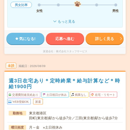
男女比率
女性
男性
もっと見る
気になる!
応募へ進む
詳しく見る
派遣会社
株式会社スタッフサービス
未読
掲載日
2026/08/09
週3日在宅あり＊定時終業＊給与計算など＊時
給1900円
交通費別途支給あり
土日祝日が休み
残業なし
在宅・リモート
WEB登録OK
派遣
東京都港区
勤務地
田町(東京都)駅から徒歩7分／三田(東京都)駅から徒歩7分
月～金 ※土日祝休み
曜日頻度