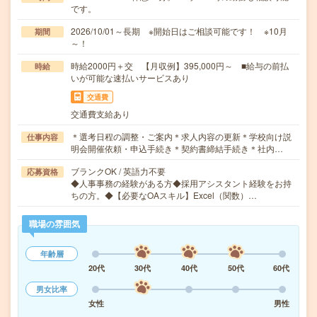
です。
2026/10/01～長期 ※開始日はご相談可能です！ ※10月
期間
～！
時給2000円＋交 【月収例】395,000円～ ■給与の前払
時給
いが可能な速払いサービスあり
交通費
交通費支給あり
＊選考日程の調整・ご案内＊求人内容の更新＊学校向け説
仕事内容
明会開催依頼・申込手続き＊契約書締結手続き＊社内…
ブランクOK / 英語力不要
応募資格
◆人事事務の経験がある方◆採用アシスタント経験をお持
ちの方。◆【必要なOAスキル】Excel（関数）…
職場の雰囲気
年齢層
20代
30代
40代
50代
60代
男女比率
女性
男性