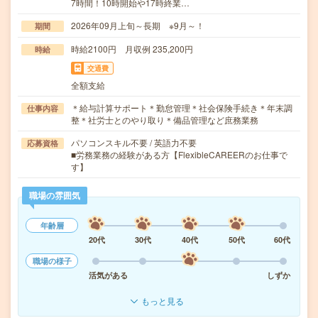
7時間！10時開始や17時終業…
2026年09月上旬～長期 ※9月～！
期間
時給2100円 月収例 235,200円
時給
交通費
全額支給
＊給与計算サポート＊勤怠管理＊社会保険手続き＊年末調
仕事内容
整＊社労士とのやり取り＊備品管理など庶務業務
パソコンスキル不要 / 英語力不要
応募資格
■労務業務の経験がある方【FlexibleCAREERのお仕事で
す】
職場の雰囲気
年齢層
20代
30代
40代
50代
60代
職場の様子
活気がある
しずか
もっと見る