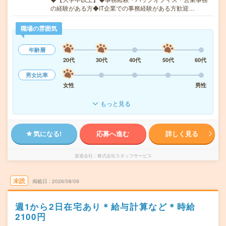
の経験がある方◆IT企業での事務経験がある方歓迎…
職場の雰囲気
年齢層
20代
30代
40代
50代
60代
男女比率
女性
男性
もっと見る
気になる!
応募へ進む
詳しく見る
派遣会社
株式会社スタッフサービス
未読
掲載日
2026/08/09
週1から2日在宅あり＊給与計算など＊時給
2100円