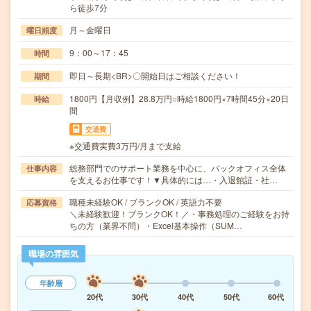
ら徒歩7分
月～金曜日
曜日頻度
9：00～17：45
時間
即日～長期<BR>〇開始日はご相談ください！
期間
1800円【月収例】28.8万円=時給1800円×7時間45分×20日
時給
間
交通費
※交通費実費3万円/月まで支給
総務部門でのサポート業務を中心に、バックオフィス全体
仕事内容
を支えるお仕事です！▼具体的には…・入退館証・社…
職種未経験OK / ブランクOK / 英語力不要
応募資格
＼未経験歓迎！ブランクOK！／・事務処理のご経験をお持
ちの方（業界不問）・Excel基本操作（SUM…
職場の雰囲気
年齢層
20代
30代
40代
50代
60代