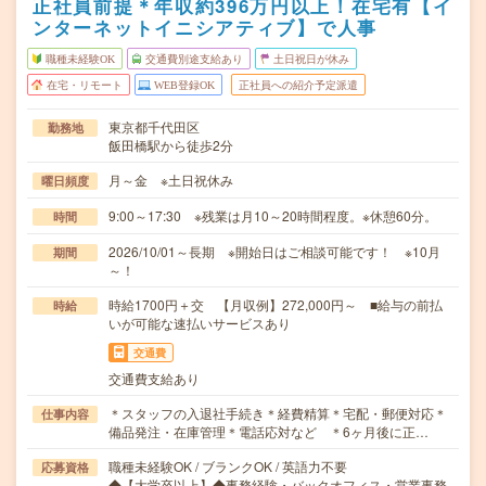
正社員前提＊年収約396万円以上！在宅有【イ
ンターネットイニシアティブ】で人事
職種未経験OK
交通費別途支給あり
土日祝日が休み
在宅・リモート
WEB登録OK
正社員への紹介予定派遣
東京都千代田区
勤務地
飯田橋駅から徒歩2分
月～金 ※土日祝休み
曜日頻度
9:00～17:30 ※残業は月10～20時間程度。※休憩60分。
時間
2026/10/01～長期 ※開始日はご相談可能です！ ※10月
期間
～！
時給1700円＋交 【月収例】272,000円～ ■給与の前払
時給
いが可能な速払いサービスあり
交通費
交通費支給あり
＊スタッフの入退社手続き＊経費精算＊宅配・郵便対応＊
仕事内容
備品発注・在庫管理＊電話応対など ＊6ヶ月後に正…
職種未経験OK / ブランクOK / 英語力不要
応募資格
◆【大学卒以上】◆事務経験・バックオフィス・営業事務