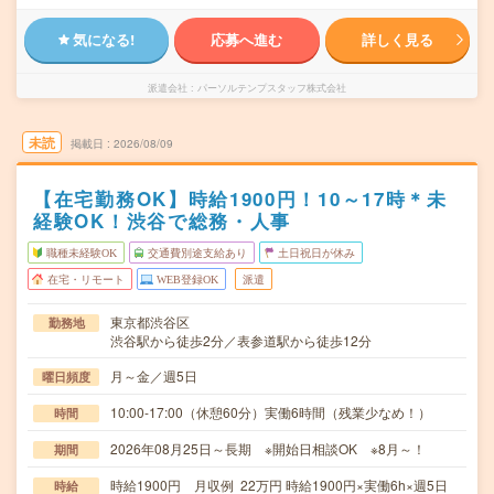
気になる!
応募へ進む
詳しく見る
派遣会社
パーソルテンプスタッフ株式会社
未読
掲載日
2026/08/09
【在宅勤務OK】時給1900円！10～17時＊未
経験OK！渋谷で総務・人事
職種未経験OK
交通費別途支給あり
土日祝日が休み
在宅・リモート
WEB登録OK
派遣
東京都渋谷区
勤務地
渋谷駅から徒歩2分／表参道駅から徒歩12分
月～金／週5日
曜日頻度
10:00-17:00（休憩60分）実働6時間（残業少なめ！）
時間
2026年08月25日～長期 ※開始日相談OK ※8月～！
期間
時給1900円 月収例 22万円 時給1900円×実働6h×週5日
時給