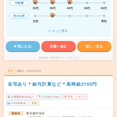
年齢層
20代
30代
40代
50代
60代
男女比率
女性
男性
もっと見る
気になる!
応募へ進む
詳しく見る
派遣会社
株式会社スタッフサービス
未読
掲載日
2026/08/09
在宅あり＊給与計算など＊高時給2100円
交通費別途支給あり
土日祝日が休み
在宅・リモート
WEB登録OK
派遣
東京都中央区
勤務地