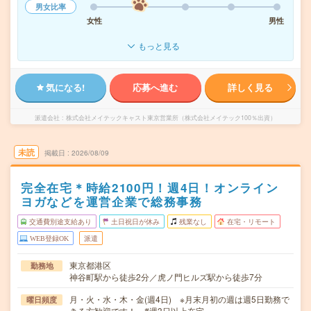
男女比率
女性
男性
もっと見る
気になる!
応募へ進む
詳しく見る
派遣会社
株式会社メイテックキャスト東京営業所（株式会社メイテック100％出資）
未読
掲載日
2026/08/09
完全在宅＊時給2100円！週4日！オンライン
ヨガなどを運営企業で総務事務
交通費別途支給あり
土日祝日が休み
残業なし
在宅・リモート
WEB登録OK
派遣
東京都港区
勤務地
神谷町駅から徒歩2分／虎ノ門ヒルズ駅から徒歩7分
月・火・水・木・金(週4日) ※月末月初の週は週5日勤務で
曜日頻度
きる方歓迎です！ #週3日以上在宅