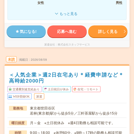
女性
男性
もっと見る
気になる!
応募へ進む
詳しく見る
派遣会社
株式会社スタッフサービス
未読
掲載日
2026/08/09
＜人気企業＞週2日在宅あり＊経費申請など＊
高時給2000円
交通費別途支給あり
土日祝日が休み
在宅・リモート
WEB登録OK
派遣
東京都世田谷区
勤務地
若林(東京都)駅から徒歩5分／三軒茶屋駅から徒歩15分
月～金 ※土日祝休み ※週4日勤務も相談可能です。
曜日頻度
9:00～18:00 ※休憩60分。※9時～17時の勤務も相談可能
時間