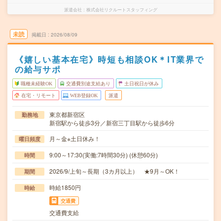
派遣会社
株式会社リクルートスタッフィング
未読
掲載日
2026/08/09
《嬉しい基本在宅》時短も相談OK＊IT業界で
の給与サポ
職種未経験OK
交通費別途支給あり
土日祝日が休み
在宅・リモート
WEB登録OK
派遣
東京都新宿区
勤務地
新宿駅から徒歩3分／新宿三丁目駅から徒歩6分
月～金※土日休み！
曜日頻度
9:00～17:30(実働:7時間30分) (休憩60分)
時間
2026/9/上旬～長期（3カ月以上） ★9月～OK！
期間
時給1850円
時給
交通費
交通費支給