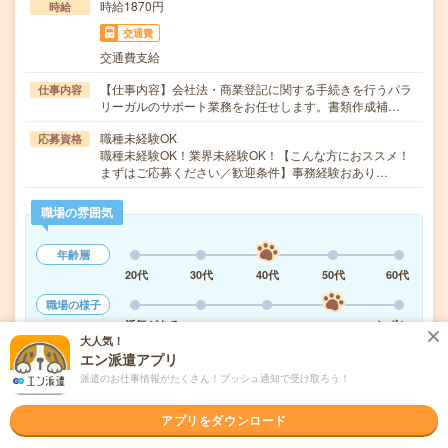
時給1870円
時給
交通費
交通費支給
【仕事内容】会社法・商業登記に関する手続きを行うパラ
仕事内容
リーガルのサポート業務をお任せします。書類作成補…
職種未経験OK
応募資格
職種未経験OK！業界未経験OK！【こんな方におススメ！
まずはご応募ください／歓迎条件】事務経験おあり…
職場の雰囲気
年齢層
20代
30代
40代
50代
60代
職場の様子
活気がある
しずか
大人気！
エン派遣アプリ
派遣のお仕事情報がたくさん！プッシュ通知で受け取ろう！
気になる!
応募へ進む
詳しく見る
アプリをダウンロード
派遣会社
アデコ株式会社