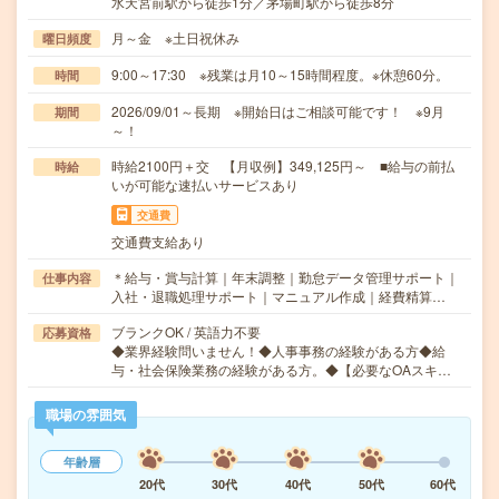
水天宮前駅から徒歩1分／茅場町駅から徒歩8分
月～金 ※土日祝休み
曜日頻度
9:00～17:30 ※残業は月10～15時間程度。※休憩60分。
時間
2026/09/01～長期 ※開始日はご相談可能です！ ※9月
期間
～！
時給2100円＋交 【月収例】349,125円～ ■給与の前払
時給
いが可能な速払いサービスあり
交通費
交通費支給あり
＊給与・賞与計算｜年末調整｜勤怠データ管理サポート｜
仕事内容
入社・退職処理サポート｜マニュアル作成｜経費精算…
ブランクOK / 英語力不要
応募資格
◆業界経験問いません！◆人事事務の経験がある方◆給
与・社会保険業務の経験がある方。◆【必要なOAスキ…
職場の雰囲気
年齢層
20代
30代
40代
50代
60代