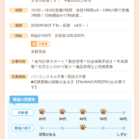
10:00～18:00(実働7時間 休憩1時間)※9～19時の間で実働
時間
7時間！10時開始や17時終業…
2026年09月下旬～長期 ※9月～！
期間
時給2100円 月収例 235,200円
時給
交通費
全額支給
＊給与計算サポート＊勤怠管理＊社会保険手続き＊年末調
仕事内容
整＊社労士とのやり取り＊備品管理など庶務業務
パソコンスキル不要 / 英語力不要
応募資格
■労務業務の経験がある方【FlexibleCAREERのお仕事で
す】
職場の雰囲気
年齢層
20代
30代
40代
50代
60代
職場の様子
活気がある
しずか