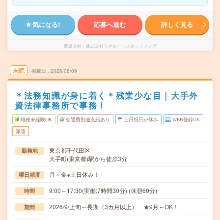
気になる!
応募へ進む
詳しく見る
派遣会社
株式会社リクルートスタッフィング
未読
掲載日
2026/08/09
＊法務知識が身に着く＊残業少な目｜大手外
資法律事務所で事務！
職種未経験OK
交通費別途支給あり
土日祝日が休み
WEB登録OK
派遣
東京都千代田区
勤務地
大手町(東京都)駅から徒歩3分
月～金※土日休み！
曜日頻度
9:00～17:30(実働:7時間30分) (休憩60分)
時間
2026/9/上旬～長期（3カ月以上） ★9月～OK！
期間