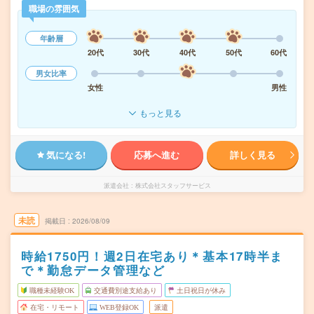
職場の雰囲気
年齢層
20代
30代
40代
50代
60代
男女比率
女性
男性
もっと見る
気になる!
応募へ進む
詳しく見る
派遣会社
株式会社スタッフサービス
未読
掲載日
2026/08/09
時給1750円！週2日在宅あり＊基本17時半ま
で＊勤怠データ管理など
職種未経験OK
交通費別途支給あり
土日祝日が休み
在宅・リモート
WEB登録OK
派遣