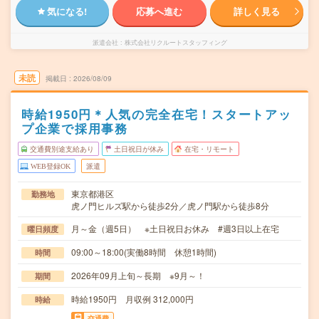
気になる!
応募へ進む
詳しく見る
派遣会社
株式会社リクルートスタッフィング
未読
掲載日
2026/08/09
時給1950円＊人気の完全在宅！スタートアッ
プ企業で採用事務
交通費別途支給あり
土日祝日が休み
在宅・リモート
WEB登録OK
派遣
東京都港区
勤務地
虎ノ門ヒルズ駅から徒歩2分／虎ノ門駅から徒歩8分
月～金（週5日） ※土日祝日お休み #週3日以上在宅
曜日頻度
09:00～18:00(実働8時間 休憩1時間)
時間
2026年09月上旬～長期 ※9月～！
期間
時給1950円 月収例 312,000円
時給
交通費