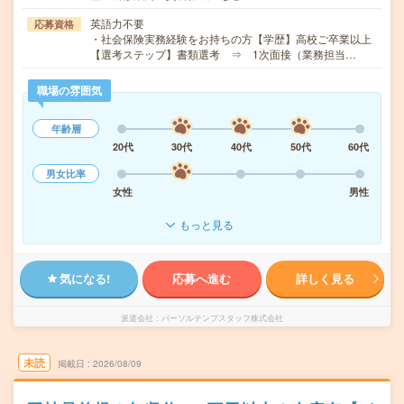
英語力不要
応募資格
・社会保険実務経験をお持ちの方【学歴】高校ご卒業以上
【選考ステップ】書類選考 ⇒ 1次面接（業務担当…
職場の雰囲気
年齢層
20代
30代
40代
50代
60代
男女比率
女性
男性
もっと見る
気になる!
応募へ進む
詳しく見る
派遣会社
パーソルテンプスタッフ株式会社
未読
掲載日
2026/08/09