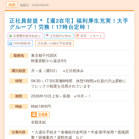
未読
掲載日
2026/08/09
正社員前提＊【週2在宅】福利厚生充実！大手
グループ！労務！17時台定時！
交通費別途支給あり
土日祝日が休み
在宅・リモート
WEB登録OK
正社員への紹介予定派遣
東京都千代田区
勤務地
秋葉原駅から徒歩3分
月～金（週5日） ※土日祝休み
曜日頻度
08:30～17:30(実働8時間 休憩1時間)※社員の方は柔軟に
時間
フレックス制度を活用されています
2026年10月上旬～長期 ※10月～！
期間
時給1800円
時給
交通費
全額支給
＊入退社手続き＊各種給付金申請＊中途/新卒採用＊面接調
仕事内容
整＊研修案内＊資料作成 など