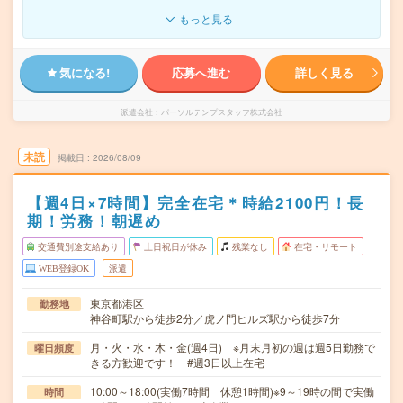
もっと見る
気になる!
応募へ進む
詳しく見る
派遣会社
パーソルテンプスタッフ株式会社
未読
掲載日
2026/08/09
【週4日×7時間】完全在宅＊時給2100円！長
期！労務！朝遅め
交通費別途支給あり
土日祝日が休み
残業なし
在宅・リモート
WEB登録OK
派遣
東京都港区
勤務地
神谷町駅から徒歩2分／虎ノ門ヒルズ駅から徒歩7分
月・火・水・木・金(週4日) ※月末月初の週は週5日勤務で
曜日頻度
きる方歓迎です！ #週3日以上在宅
10:00～18:00(実働7時間 休憩1時間)※9～19時の間で実働
時間