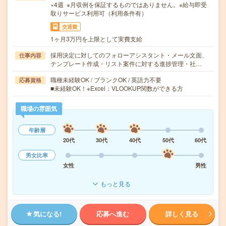
×4週 ※月収例を保証するものではありません。※給与即受
取りサービス利用可（利用条件有）
交通費
1ヶ月3万円を上限として実費支給
採用決定に対してのフォローアシスタント・メール文面、
仕事内容
テンプレート作成・リスト案件に対する進捗管理・社…
職種未経験OK / ブランクOK / 英語力不要
応募資格
■未経験OK！※Excel：VLOOKUP関数ができる方
職場の雰囲気
年齢層
20代
30代
40代
50代
60代
男女比率
女性
男性
もっと見る
気になる!
応募へ進む
詳しく見る