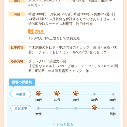
期間
※10月～！
時給1800円 月収例 29万円 時給1800円×実働8h×週5日
時給
×4週+残業5h ※月収例を保証するものではありません。※
給与即受取りサービス利用可（利用条件有）
交通費
1ヶ月3万円を上限として実費支給
年末調整のお仕事・申請内容のチェック（住宅・保険・扶
仕事内容
養）・チャットもしくはメールでの問い合わせ（クラ…
ブランクOK / 英語力不要
応募資格
【必要なスキル】Excel：ピボットテーブル、VLOOKUP関
数、IF関数、年末調整書類チェック、年…
職場の雰囲気
年齢層
20代
30代
40代
50代
60代
男女比率
女性
男性
もっと見る