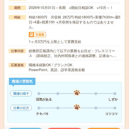
2026年10月01日～長期 ※開始日相談OK ※10月～！
期間
時給1800円 月収例 28万円 時給1800円×実働7h30m×週5
時給
日×4週+残業10h ※月収例を保証するものではありませ
ん。
交通費
1ヶ月3万円を上限として実費支給
総務部広報課内にて以下の業務をお任せ・プレスリリー
仕事内容
ス (原稿校正、社内外関係者との連絡調整、記者会へ…
職種未経験OK / ブランクOK
応募資格
PowerPoint、英語、語学系資格全般
職場の雰囲気
職場の様子
活気がある
しずか
仕事の仕方
テキパキ
コツコツ