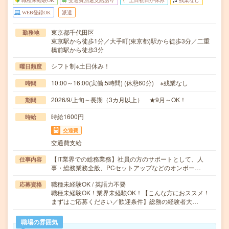
職種未経験OK
交通費別途支給あり
土日祝日が休み
残業なし
WEB登録OK
派遣
東京都千代田区
勤務地
東京駅から徒歩1分／大手町(東京都)駅から徒歩3分／二重
橋前駅から徒歩3分
シフト制※土日休み！
曜日頻度
10:00～16:00(実働:5時間) (休憩60分) ※残業なし
時間
2026/9/上旬～長期（3カ月以上） ★9月～OK！
期間
時給1600円
時給
交通費
交通費支給
【IT業界での総務業務】社員の方のサポートとして、人
仕事内容
事・総務業務全般、PCセットアップなどのオンボー…
職種未経験OK / 英語力不要
応募資格
職種未経験OK！業界未経験OK！【こんな方におススメ！
まずはご応募ください／歓迎条件】総務の経験者大…
職場の雰囲気